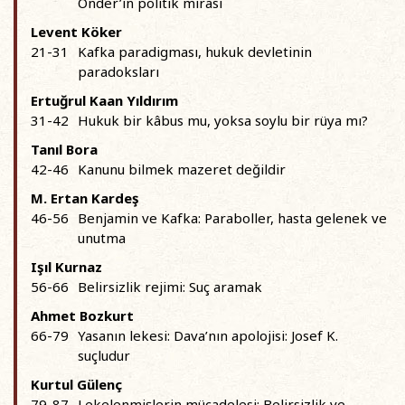
Önder’in politik mirası
Levent Köker
21-31
Kafka paradigması, hukuk devletinin
paradoksları
Ertuğrul Kaan Yıldırım
31-42
Hukuk bir kâbus mu, yoksa soylu bir rüya mı?
Tanıl Bora
42-46
Kanunu bilmek mazeret değildir
M. Ertan Kardeş
46-56
Benjamin ve Kafka: Paraboller, hasta gelenek ve
unutma
Işıl Kurnaz
56-66
Belirsizlik rejimi: Suç aramak
Ahmet Bozkurt
66-79
Yasanın lekesi: Dava’nın apolojisi: Josef K.
suçludur
Kurtul Gülenç
79-87
Lekelenmişlerin mücadelesi: Belirsizlik ve