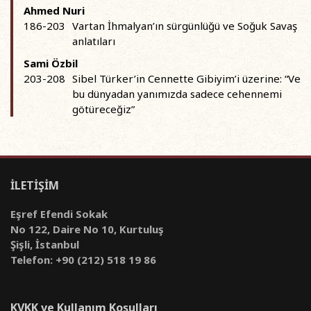
Ahmed Nuri
186-203
Vartan İhmalyan’ın sürgünlüğü ve Soğuk Savaş
anlatıları
Sami Özbil
203-208
Sibel Türker’in Cennette Gibiyim’i üzerine: “Ve
bu dünyadan yanımızda sadece cehennemi
götüreceğiz”
İLETİŞİM
Eşref Efendi Sokak
No 122, Daire No 10, Kurtuluş
Şişli, İstanbul
Telefon: +90 (212) 518 19 86
KVKK ve Kullanım Koşulları