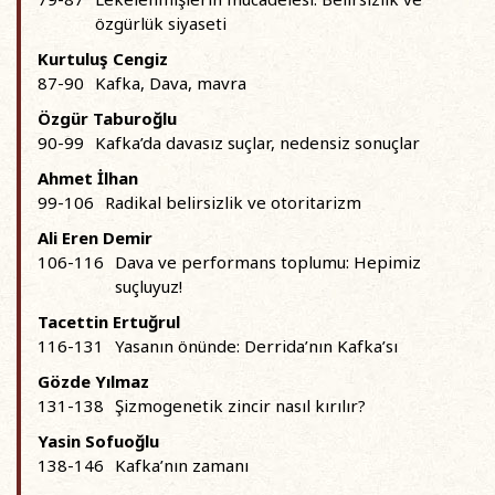
özgürlük siyaseti
Kurtuluş Cengiz
87-90
Kafka, Dava, mavra
Özgür Taburoğlu
90-99
Kafka’da davasız suçlar, nedensiz sonuçlar
Ahmet İlhan
99-106
Radikal belirsizlik ve otoritarizm
Ali Eren Demir
106-116
Dava ve performans toplumu: Hepimiz
suçluyuz!
Tacettin Ertuğrul
116-131
Yasanın önünde: Derrida’nın Kafka’sı
Gözde Yılmaz
131-138
Şizmogenetik zincir nasıl kırılır?
Yasin Sofuoğlu
138-146
Kafka’nın zamanı