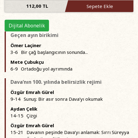
112,00 TL
Sepete Ekle
Dijital Abonelik
Geçen ayın birikimi
Ömer Laçiner
3-6
Bir çağ başlangıcının sonunda...
Mete Çubukçu
6-9
Ortadoğu yol ayrımında
Dava’nın 100. yılında belirsizlik rejimi
Özgür Emrah Gürel
9-14
Sunuş: Bir asır sonra Dava’yı okumak
Aydan Çelik
14-15
Çizgi
Özgür Emrah Gürel
15-21
Davanın peşinde Dava’yı anlamak: Sırrı Süreyya