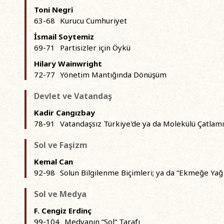
Toni Negri
63-68
Kurucu Cumhuriyet
İsmail Soytemiz
69-71
Partisizler için Öykü
Hilary Wainwright
72-77
Yönetim Mantığında Dönüşüm
Devlet ve Vatandaş
Kadir Cangızbay
78-91
Vatandaşsız Türkiye'de ya da Molekülü Çatlamı
Sol ve Faşizm
Kemal Can
92-98
Solun Bilgilenme Biçimleri; ya da “Ekmeğe Yağ 
Sol ve Medya
F. Cengiz Erdinç
99-104
Medyanın “Sol“ Tarafı