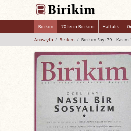
Birikim
70'lerin Birikimi
Haftalık
G
Anasayfa
Birikim
Birikim Sayı 79 - Kasım