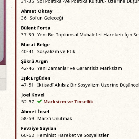
31-35
Sol Politika -ve Politika Kültürü- Üzerine Düşü
Ahmet Oktay
36
Sol'un Geleceği
Bülent Forta
37-39
Yeni Bir Toplumsal Muhalefet Hareketi İçin 
Murat Belge
40-41
Sosyalizm ve Etik
Şükrü Argın
42-46
Yeni Zamanlar ve Garantisiz Marksizm
Işık Ergüden
47-51
İktisadî Akılsız Bir Sosyalizm Üzerine Düşünce
Joel Kovel
52-57
Marksizm ve Tinsellik
Ahmet İnsel
58-59
Marx'ı Unutmak
Fevziye Sayılan
60-62
Feminist Hareket ve Sosyalistler