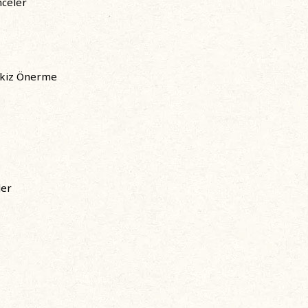
nceler
Sekiz Önerme
ler