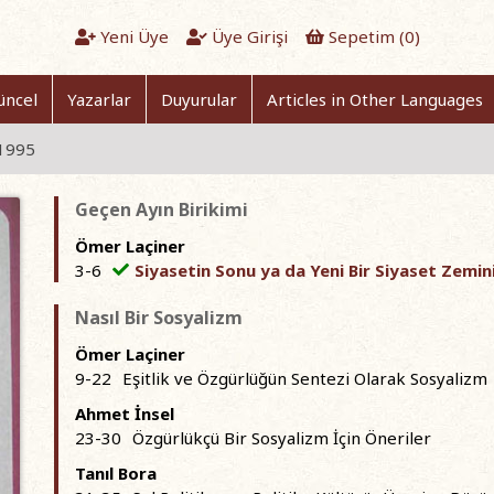
Yeni Üye
Üye Girişi
Sepetim (
0
)
üncel
Yazarlar
Duyurular
Articles in Other Languages
 1995
Geçen Ayın Birikimi
Ömer Laçiner
3-6
Siyasetin Sonu ya da Yeni Bir Siyaset Zemi
Nasıl Bir Sosyalizm
Ömer Laçiner
9-22
Eşitlik ve Özgürlüğün Sentezi Olarak Sosyalizm
Ahmet İnsel
23-30
Özgürlükçü Bir Sosyalizm İçin Öneriler
Tanıl Bora