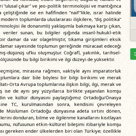
eri “ulusal çıkar” ve jeo-politik terminolojisi ve mantığınca
a çeliştiğinde ise en hafifinden “naif”likle, ısrar halinde
dern toplumlarda uluslararası ilişkilere, “dış politika”
minolojisi ile donanımlı) yaklaşımla bakmaya karşı çıkan,
, veriler sunan, bu bilgiler ışığında insanî-hukukî-etik
ir damar da var olagelmiştir, tıkama girişimleri eksik
 damar sayesinde toplumun gereğinde müracaat edeceği
nış-düşünüş ufku oluşmuştur. Coğrafî, yakınlık, tarihsel-
ölçüsünde bu bilgi birikimi ve ilgi düzeyi de yüksektir.
eçmişine, mirasına rağmen, vaktiyle aynı imparatorluk
oplumlara dair bile böylesi bir bilgi birikimi ve merak
i Batı-Orta Avrupa toplumlarına ilişkin bilgi, ilgi, merak ve
miş ise de aynı şey yüzyıllarca birlikte yaşanılan komşu
 din ve kültür dünyasını paylaştığımız Ortadoğu/Önasya
ksine TC, kurulmasından sonra, kendisini çevreleyen
 de Müslüman Ortadoğu dünyasına adeta sırtını dönen,
gilerini donduran, bilme ve ilgilenme kanallarını kısıtlayan
konumu, nüfusunun etkin-kültürel bileşimi itibariyle komşu
olması gereken ender ülkelerden biri olan Türkiye; özellikle