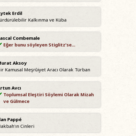
ytek Erdil
ürdürülebilir Kalkınma ve Küba
ascal Combemale
Eğer bunu söyleyen Stiglitz'se...
urat Aksoy
ir Kamusal Meşrûiyet Aracı Olarak Türban
rtun Avcı
Toplumsal Eleştiri Söylemi Olarak Mizah
ve Gülmece
lan Pappé
akbah'ın Cinleri