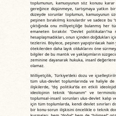
toplumunun, kamuoyunun söz konusu karar al
gereğince düşünmeye, tartışmaya yatkın bir 
düzeyde sorunlar toplumun, kamuoyunun üzer
peşinen bırakılmış konulardır ve sadece bu “d
çıktığında onu milliyetçiliğe bulanmış her tü
emaneten bırakılır. “Devlet politikaları”n
hesaplaşmadıkları, onun içinden doğdukları için
tezlerini. Böylece, peşinen yapıştırılacak hain 
ötekilerden daha layık olduklarını öne sürmeye ça
bilgiler de bu mantık ve yaklaşımların süzgecind
zeminine dayanarak hukuka, insanî değerler
olamaz.
Milliyetçilik, Türkiye’deki dozu ve içselleştir
tüm ulus-devlet toplumlarında ve haliyle de 
ilişkilerde, “dış politika”da en etkili ideoloji
ideolojinin teknik “donanım” ve terminolo
toplumsal-insanî sorunları ulus-devlet kalıp ve
için tüm toplumlarda, kendi devlet sınırları d
bir konu-sorun ilişkisini öncelikle o teknik d
kurmaları, hem “doğal” hem de “bilimsel” göz