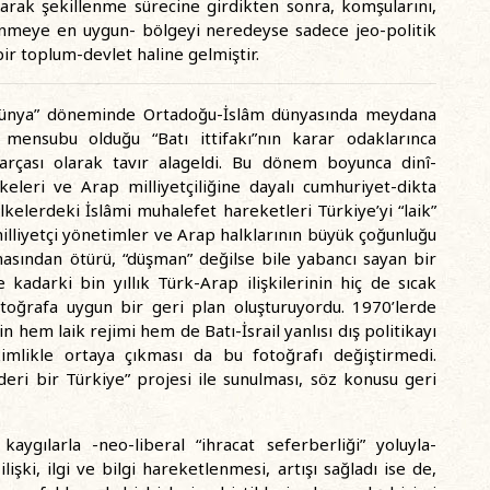
arak şekillenme sürecine girdikten sonra, komşularını,
denmeye en uygun- bölgeyi neredeyse sadece jeo-politik
ir toplum-devlet haline gelmiştir.
u dünya” döneminde Ortadoğu-İslâm dünyasında meydana
 mensubu olduğu “Batı ittifakı”nın karar odaklarınca
parçası olarak tavır alageldi. Bu dönem boyunca dinî-
leri ve Arap milliyetçiliğine dayalı cumhuriyet-dikta
ülkelerdeki İslâmi muhalefet hareketleri Türkiye’yi “laik”
illiyetçi yönetimler ve Arap halklarının büyük çoğunluğu
masından ötürü, “düşman” değilse bile yabancı sayan bir
 kadarki bin yıllık Türk-Arap ilişkilerinin hiç de sıcak
oğrafa uygun bir geri plan oluşturuyordu. 1970’lerde
n hem laik rejimi hem de Batı-İsrail yanlısı dış politikayı
imlikle ortaya çıkması da bu fotoğrafı değiştirmedi.
ideri bir Türkiye” projesi ile sunulması, söz konusu geri
aygılarla -neo-liberal “ihracat seferberliği” yoluyla-
işki, ilgi ve bilgi hareketlenmesi, artışı sağladı ise de,