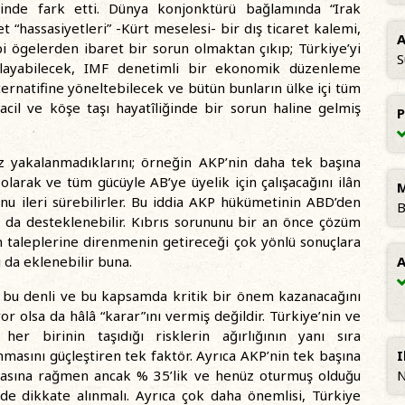
erinde fark etti. Dünya konjonktürü bağlamında “Irak
t “hassasiyetleri” -Kürt meselesi- bir dış ticaret kalemi,
A
ibi ögelerden ibaret bir sorun olmaktan çıkıp; Türkiye’yi
S
rlayabilecek, IMF denetimli bir ekonomik düzenleme
rnatifine yöneltebilecek ve bütün bunların ülke içi tüm
 acil ve köşe taşı hayatîliğinde bir sorun haline gelmiş
P
z yakalanmadıklarını; örneğin AKP’nin daha tek başına
ş olarak ve tüm gücüyle AB’ye üyelik için çalışacağını ilân
M
u ileri sürebilirler. Bu iddia AKP hükümetinin ABD’den
B
a da desteklenebilir. Kıbrıs sorununu bir an önce çözüm
n taleplerine direnmenin getireceği çok yönlü sonuçlara
 da eklenebilir buna.
A
n bu denli ve bu kapsamda kritik bir önem kazanacağını
r olsa da hâlâ “karar”ını vermiş değildir. Türkiye’nin ve
her birinin taşıdığı risklerin ağırlığının yanı sıra
ınmasını güçleştiren tek faktör. Ayrıca AKP’nin tek başına
I
lmasına rağmen ancak % 35’lik ve henüz oturmuş olduğu
N
de dikkate alınmalı. Ayrıca çok daha önemlisi, Türkiye