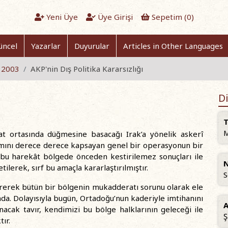
Yeni Üye
Üye Girişi
Sepetim (
0
)
üncel
Yazarlar
Duyurular
Articles in Other Languages
t 2003
AKP'nin Dış Politika Kararsızlığı
Di
T
M
 ortasında düğmesine basacağı Irak’a yönelik askerî
mını derece derece kapsayan genel bir operasyonun bir
ya bu harekât bölgede önceden kestirilemez sonuçları ile
N
etilerek, sırf bu amaçla kararlaştırılmıştır.
S
çererek bütün bir bölgenin mukadderatı sorunu olarak ele
mda. Dolayısıyla bugün, Ortadoğu’nun kaderiyle imtihanını
A
nacak tavır, kendimizi bu bölge halklarının geleceği ile
Ş
tır.