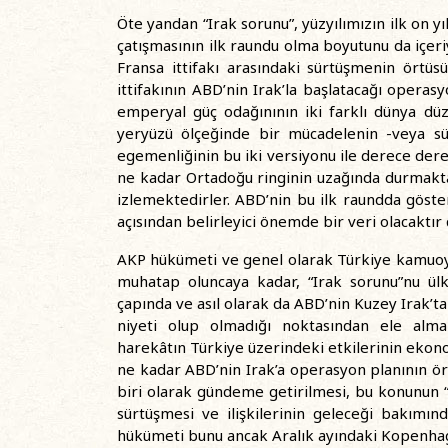
Öte yandan “Irak sorunu”, yüzyılımızın ilk on 
çatışmasının ilk raundu olma boyutunu da içer
Fransa ittifakı arasındaki sürtüşmenin örtüs
ittifakının ABD’nin Irak’la başlatacağı operas
emperyal güç odağınının iki farklı dünya dü
yeryüzü ölçeğinde bir mücadelenin -veya sü
egemenliğinin bu iki versiyonu ile derece derec
ne kadar Ortadoğu ringinin uzağında durmakta 
izlemektedirler. ABD’nin bu ilk raundda göst
açısından belirleyici önemde bir veri olacaktır
AKP hükümeti ve genel olarak Türkiye kamuoyu,
muhatap oluncaya kadar, “Irak sorunu”nu ülk
çapında ve asıl olarak da ABD’nin Kuzey Irak’ta
niyeti olup olmadığı noktasından ele alma
harekâtın Türkiye üzerindeki etkilerinin ekon
ne kadar ABD’nin Irak’a operasyon planının ö
biri olarak gündeme getirilmesi, bu konunun 
sürtüşmesi ve ilişkilerinin geleceği bakımın
hükümeti bunu ancak Aralık ayındaki Kopenhag