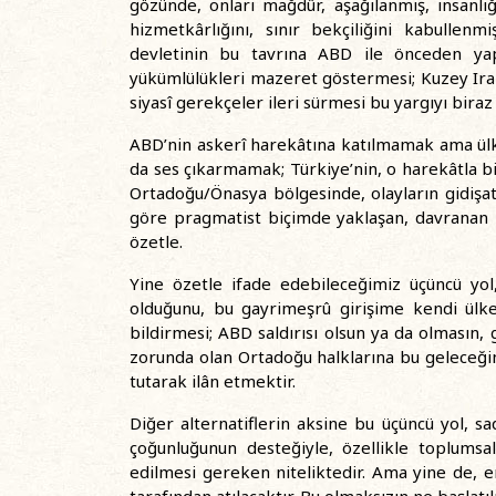
gözünde, onları mağdûr, aşağılanmış, insanl
hizmetkârlığını, sınır bekçiliğini kabullenm
devletinin bu tavrına ABD ile önceden yapıl
yükümlülükleri mazeret göstermesi; Kuzey Irak’
siyasî gerekçeler ileri sürmesi bu yargıyı bira
ABD’nin askerî harekâtına katılmamak ama ülke
da ses çıkarmamak; Türkiye’nin, o harekâtla bir
Ortadoğu/Önasya bölgesinde, olayların gidişat
göre pragmatist biçimde yaklaşan, davranan 
özetle.
Yine özetle ifade edebileceğimiz üçüncü yol
olduğunu, bu gayrimeşrû girişime kendi ülke
bildirmesi; ABD saldırısı olsun ya da olması
zorunda olan Ortadoğu halklarına bu geleceğin 
tutarak ilân etmektir.
Diğer alternatiflerin aksine bu üçüncü yol, 
çoğunluğunun desteğiyle, özellikle toplumsal
edilmesi gereken niteliktedir. Ama yine de, e