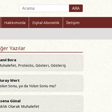
ARA
Hakkımızda
Dijital Abonelik
İletişim
ğer Yazılar
anıl Bora
uhalefet, Protesto, Gösteri, Gösteriş
uray Mert
olun Sonu, ya da Yolun Sonu mu?
sena Günal
ıklık Olarak Muhalefet