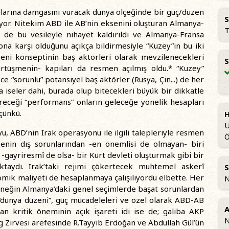
yıllarına damgasını vuracak dünya ölçeğinde bir güç/düzen
S
iyor. Nitekim ABD ile AB’nin eksenini oluşturan Almanya-
T
ü de bu vesileyle nihayet kaldırıldı ve Almanya-Fransa
yona karşı olduğunu açıkça bildirmesiyle “Kuzey”in bu iki
zeni konseptinin baş aktörleri olarak mevzilenecekleri
S
rtüşmenin- kapıları da resmen açılmış oldu.* “Kuzey”
e “sorunlu” potansiyel baş aktörler (Rusya, Çin...) de her
iseler dahi, burada olup bitecekleri büyük bir dikkatle
ereceği “performans” onların geleceğe yönelik hesapları
 çünkü.
H
U
 ABD’nin Irak operasyonu ile ilgili talepleriyle resmen
enin dış sorunlarından -en önemlisi de olmayan- biri
 -gayriresmî de olsa- bir Kürt devleti oluşturmak gibi bir
ktaydı. Irak’taki rejimi çökertecek muhtemel askerî
S
omik maliyeti de hesaplanmaya çalışılıyordu elbette. Her
N
rneğin Almanya’daki genel seçimlerde başat sorunlardan
“dünya düzeni”, güç mücadeleleri ve özel olarak ABD-AB
A
dan kritik öneminin açık işareti idi ise de; galiba AKP
N
 Zirvesi arefesinde R.Tayyib Erdoğan ve Abdullah Gül’ün