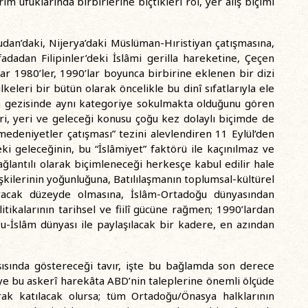
rım ufuklarında birbirlerine biçtikleri rol, yer alış biçimi
dan’daki, Nijerya’daki Müslüman-Hıristiyan çatışmasına,
ifadadan Filipinler’deki İslâmi gerilla hareketine, Çeçen
dar 1980’ler, 1990’lar boyunca birbirine eklenen bir dizi
eleri bir bütün olarak öncelikle bu dinî sıfatlarıyla ele
ın gezisinde aynı kategoriye sokulmakta olduğunu gören
eri, yeri ve geleceği konusu çoğu kez dolaylı biçimde de
medeniyetler çatışması” tezini alevlendiren 11 Eylül’den
ki geleceğinin, bu “İslâmiyet” faktörü ile kaçınılmaz ve
lantılı olarak biçimleneceği herkesçe kabul edilir hale
 ilişkilerinin yoğunluğuna, Batılılaşmanın toplumsal-kültürel
yacak düzeyde olmasına, İslâm-Ortadoğu dünyasından
itikalarının tarihsel ve fiilî gücüne rağmen; 1990’lardan
u-İslâm dünyası ile paylaşılacak bir kadere, en azından
şısında göstereceği tavır, işte bu bağlamda son derece
iye bu askerî harekâta ABD’nin taleplerine önemli ölçüde
rak katılacak olursa; tüm Ortadoğu/Önasya halklarının