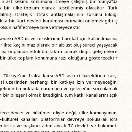
ığın ast kesimi konumuna itmeye çalışmış bir “dünya”da
iş bir ülke-toplum olarak tescillenmiş olacaktır. Türk
mış stratejik ittifak antlaşmalarının zorunlu kıldığı
ta bir Kürt devleti kurulması ihtimalini önlemek gibi iç
z olsun hafifletmeye bile yetmeyecektir.
deki ABD üs ve tesislerinin harekât için kullanılmasına
likte kaçınılmaz olarak bir alt-üst oluş süreci yaşayacak
ına önplanda etkili bir faktör olarak değil, gelişmelere
bir ülke-toplum konumuna razı olduğunu gösterecektir
, Türkiye’nin Irak’a karşı ABD askerî harekâtına karşı
si üzerinden herhangi bir katkıya izin vermeyeceğini
n, gelinen bu noktada durumunu ve geleceğini sorgulamak
bir bileşeni olmak istediğini, tüm katkı kanallarını açık
sadece devlet ve hükümet eliyle değil, ülke kamuoyunun,
-kültürel kanallar, platformlar devreye sokularak icra
n kritik ve başlatıcı adım ancak TC devleti ve hükümeti