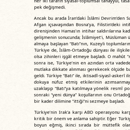
her iki tarafın siyasal-toplumsal tahayyül, tasa
pek değişmedi.
Ancak bu arada İran’daki İslâmi Devrim’den Su
Afgan içsavaşından Bosna’ya, Filistin’deki int
direnişinden Hamas’ın intihar saldırılarına ka
gelişmenin sonucunda; İslâmiyet’i, Müslüman ülk
almaya başlayan “Batı”nın, Kuzeyli toplumlar
Türkiye de, İslâm-Ortadoğu dünyası ile ilişkil
olsa zihinleri işgâl etmeye başladı. O mahût “
sonra ise, Türkiye’nin en azından orta vadede
mutlaka dikkate alınması gerekecek ölçüde bağ
geldi. Türkiye “Batı” ile, iktisadî-siyasî-askerî
dokuya nüfuz etmiş etkilerinin azımsanma
uzaklaşıp “Batı”ya katılmaya yönelik resmî pol
sonraki “yeni dünya” koşullarının onu Ortadoğ
bir kader dilimine “ittiği”ni sezmeye başladı.
Türkiye’nin Irak’a karşı ABD operasyonu kar
kritik bir önem ve anlama sahiptir. Eğer Türk
boyun eğmiş, ikinci sırada bir müttefik ola