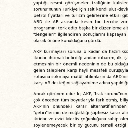
yaptığı resmî görüşmeler trafiğinin kulisl
sorunu”nunun Türkiye için salt kendi ulus-devle
petrol fiyatları ve turizm gelirlerine etkisi g
ABD ile AB arasında kesin bir tercihe zo
programını terk edip başka bir düzenleme alte
“dengeleri” ilgilendiren sonuçlarını kapsayan
olarak önüne konulduğunu gördü.
AKP kurmayları soruna o kadar da hazırlıksı
iktidar ihtimali belirdiği andan itibaren, ilk i
etmesinin bir önemli nedeninin de bu olduğun
gelen taleplere karşı hayli mesafeli duruşuyl
rotasına sokmaya matûf atılımların da ABD’ni
karşı AB desteğini sağlayabilme adına yapıldığı
Ancak görünen odur ki; AKP, “Irak sorunu”nu
çok önceden tüm boyutlarıyla fark etmiş, biliyo
AKP’nin önündeki karar alternatiflerinden 
“getiri”lerinin de muğlaklığı şüphesiz karar al
iktidar ve ezici Meclis çoğunluğuna sahip o
söylenemeyecek bir oy gücünü temsil ettiği 