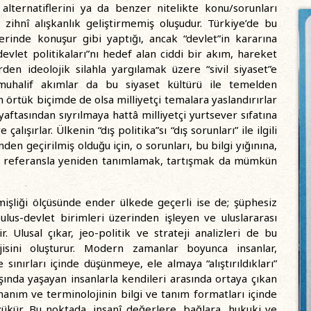
ternatiflerini ya da benzer nitelikte konu/sorunları
zihnî alışkanlık geliştirmemiş oluşudur. Türkiye’de bu
inde konuşur gibi yaptığı, ancak “devlet”in kararına
evlet politikaları”nı hedef alan ciddi bir akım, hareket
rden ideolojik silahla yargılamak üzere “sivil siyaset”e
a muhalif akımlar da bu siyaset kültürü ile temelden
 örtük biçimde de olsa milliyetçi temalara yaslandırırlar
yaftasından sıyrılmaya hattâ milliyetçi yurtsever sıfatına
lışırlar. Ülkenin “dış politika”sı “dış sorunları” ile ilgili
en geçirilmiş olduğu için, o sorunları, bu bilgi yığınına,
e referansla yeniden tanımlamak, tartışmak da mümkün
ilmişliği ölçüsünde ender ülkede geçerli ise de; şüphesiz
ulus-devlet birimleri üzerinden işleyen ve uluslararası
dir. Ulusal çıkar, jeo-politik ve strateji analizleri de bu
jisini oluşturur. Modern zamanlar boyunca insanlar,
 sınırları içinde düşünmeye, ele almaya “alıştırıldıkları”
ışında yaşayan insanlarla kendileri arasında ortaya çıkan
onanım ve terminolojinin bilgi ve tanım formatları içinde
ükür. Bu noktada, insanî değerlere, bağlara, hukuki ve