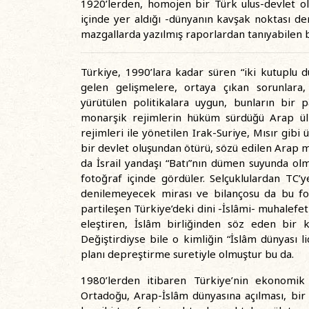
1920’lerden, homojen bir Türk ulus-devlet ol
içinde yer aldığı -dünyanın kavşak noktası 
mazgallarda yazılmış raporlardan tanıyabilen b
Türkiye, 1990’lara kadar süren “iki kutupl
gelen gelişmelere, ortaya çıkan sorunlara,
yürütülen politikalara uygun, bunların bir 
monarşik rejimlerin hüküm sürdüğü Arap ülke
rejimleri ile yönetilen Irak-Suriye, Mısır gibi 
bir devlet oluşundan ötürü, sözü edilen Arap m
da İsrail yandaşı “Batı”nın dümen suyunda ol
fotoğraf içinde gördüler. Selçuklulardan TC’ye
denilemeyecek mirası ve bilançosu da bu fot
partileşen Türkiye’deki dini -İslâmi- muhalefeti
eleştiren, İslâm birliğinden söz eden bir k
Değiştirdiyse bile o kimliğin “İslâm dünyası l
planı depreştirme suretiyle olmuştur bu da.
1980’lerden itibaren Türkiye’nin ekonomik k
Ortadoğu, Arap-İslâm dünyasına açılması, bir il