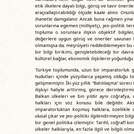
etik ilkelere dayalı bilgi, görüş ve tavır öneril
araçsallaştırabildiği ölçüde kaale alınır. Onunl
ihanetle damgalanır. Ancak buna rağmen yine mo
sorunlarına egemen (milliyetçi, jeo-politik ter
topluma o sorunlara ilişkin objektif bilgiler
değerlere uygun görüş ve öneriler savunan b
olmamışsa da; meşrûiyeti reddedilemeyen bu
bir bilgi birikimi, genişletebileceği bir davra
kültürel bağlar, ekonomik ilişkilerin yoğunluğu 
Türkiye toplumunda, uzun bir imparatorluk g
hudutları içinde yüzyıllarca yaşamış olduğu t
gelişmemiştir. İki yüz yıllık “Batılılaşma” sürec
ilişkiyi haliyle arttırmış, görece derinleştir
Balkan ülkeleri ve bin yıldır aynı coğrafya,
halkları için söz konusu bile değildir. A
imparatorluktan kopmuş halklara, özellikle
ulusal çıkar ve jeo-politiki ilgilendirmeyen bil
bir genel politika izlemiştir. Tarihî, coğrafî 
ülkeler halklarıyla, en fazla ilgili ve bilgili 