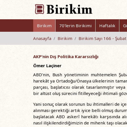
Birikim
70'lerin Birikimi
Haftalık
G
Anasayfa
Birikim
Birikim Sayı 166 - Şuba
AKP'nin Dış Politika Kararsızlığı
Ömer Laçiner
ABD’nin, Bush yönetiminin muhtemelen Şubat
harekât ya Ortadoğu/Önasya ülkelerinin tama
parçası, başlatıcısı olarak tasarlanmıştır ve
bir altüst oluş sürecini fitilleyeceği ihtimali göz
Yani sonuç olarak sorunun bu ihtimalleri de i
alınması gerektiği artık iyice belli olmuş duru
başlatacak ABD askerî harekâtı karşısında alı
nasıl ilişkilendirdiğimizin de mihenk taşı olacak