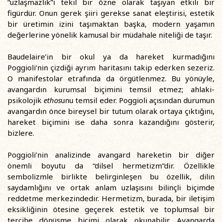
“uzlaşmazlık”ı tekil bir özne olarak taşıyan etkili bir
figürdür. Onun gerek şiiri gerekse sanat eleştirisi, estetik
bir üretimin izini taşımaktan başka, modern yaşamın
değerlerine yönelik kamusal bir müdahale niteliği de taşır.
Baudelaire’in bir okul ya da hareket kurmadığını
Poggioli’nin çizdiği ayrım haritasını takip ederken sezeriz.
O manifestolar etrafında da örgütlenmez. Bu yönüyle,
avangardın kurumsal biçimini temsil etmez; ahlaki-
psikolojik
ethos
unu temsil eder. Poggioli açısından durumun
avangardın önce bireysel bir tutum olarak ortaya çıktığını,
hareket biçimini ise daha sonra kazandığını gösterir,
bizlere.
Poggioli’nin analizinde avangard hareketin bir diğer
önemli boyutu da “dilsel hermetizm”dir. Özellikle
sembolizmle birlikte belirginleşen bu özellik, dilin
saydamlığını ve ortak anlam uzlaşısını bilinçli biçimde
reddetme merkezindedir. Hermetizm, burada, bir iletişim
eksikliğinin ötesine geçerek estetik ve toplumsal bir
tercihe dönüşme biçimi olarak okunabilir. Avangarda