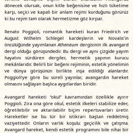
dönecek olursak, onun kitle beğenisine ve hızlı tüketime
karşı, seçici ve kapalı bir anlam rejimi kurduğunu görürüz
ki bu rejim tam olarak hermetizme göz kırpar.
Renato Poggioli, romantik hareketi kuran Friedrich ve
August Wilhelm Schlegel kardeşlerin ve Novalis’in
öncülüğünde yayımlanan
Athenäum
dergisinin ilk avangard
dergi olduğu görüşündedir. Bu dergi ve aynı çizgide yayım
hayatını sürdüren dergiler, hermetik yapının kurucu
mekânlarıdır. Belirli bir beğeni rejiminin, estetik yönelimin
ve dünya görüşünün birlikte inşa edildiği alanlardır.
Poggioli’ye göre bu süreli yayınlar, avangardın hareket
olmasını sağlayan başlıca aygıtlardan biridir.
Avangard hareketi “okul” kavramından özellikle ayırır
Poggioli. Zira ona göre okul, estetik ilkeleri stabilize eder,
öğretilebilir ve aktarılabilir biçim repertuvarları üretir.
Hareketler ise bu tür bir istikrarı baştan reddetmiş
vaziyettedir. Onların varlık koşulu: geçicilik ve çatışma.
Avangard hareket, kendi estetik programını bile nihai bir