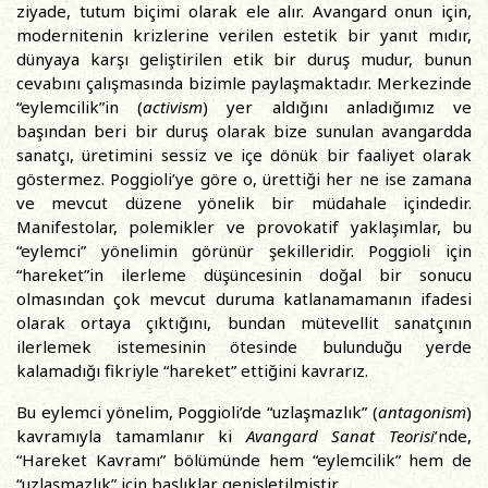
ziyade, tutum biçimi olarak ele alır. Avangard onun için,
modernitenin krizlerine verilen estetik bir yanıt mıdır,
dünyaya karşı geliştirilen etik bir duruş mudur, bunun
cevabını çalışmasında bizimle paylaşmaktadır. Merkezinde
“eylemcilik”in (
activism
) yer aldığını anladığımız ve
başından beri bir duruş olarak bize sunulan avangardda
sanatçı, üretimini sessiz ve içe dönük bir faaliyet olarak
göstermez. Poggioli’ye göre o, ürettiği her ne ise zamana
ve mevcut düzene yönelik bir müdahale içindedir.
Manifestolar, polemikler ve provokatif yaklaşımlar, bu
“eylemci” yönelimin görünür şekilleridir. Poggioli için
“hareket”in ilerleme düşüncesinin doğal bir sonucu
olmasından çok mevcut duruma katlanamamanın ifadesi
olarak ortaya çıktığını, bundan mütevellit sanatçının
ilerlemek istemesinin ötesinde bulunduğu yerde
kalamadığı fikriyle “hareket” ettiğini kavrarız.
Bu eylemci yönelim, Poggioli’de “uzlaşmazlık” (
antagonism
)
kavramıyla tamamlanır ki
Avangard Sanat Teorisi
’nde,
“Hareket Kavramı” bölümünde hem “eylemcilik” hem de
“uzlaşmazlık” için başlıklar genişletilmiştir.