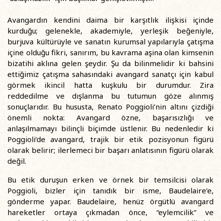
Avangardın kendini daima bir karşıtlık ilişkisi içinde
kurduğu; gelenekle, akademiyle, yerleşik beğeniyle,
burjuva kültürüyle ve sanatın kurumsal yapılarıyla çatışma
içine olduğu fikri, sanırım, bu kavrama aşina olan kimsenin
bizatihi aklına gelen şeydir. Şu da bilinmelidir ki bahsini
ettiğimiz çatışma sahasındaki avangard sanatçı için kabul
görmek ikincil hatta kuşkulu bir durumdur. Zira
reddedilme ve dışlanma bu tutumun göze alınmış
sonuçlarıdır. Bu hususta, Renato Poggioli’nin altını çizdiği
önemli nokta: Avangard özne, başarısızlığı ve
anlaşılmamayı bilinçli biçimde üstlenir. Bu nedenledir ki
Poggioli’de avangard, trajik bir etik pozisyonun figürü
olarak belirir; ilerlemeci bir başarı anlatısının figürü olarak
değil.
Bu etik duruşun erken ve örnek bir temsilcisi olarak
Poggioli, bizler için tanıdık bir isme, Baudelaire’e,
gönderme yapar. Baudelaire, henüz örgütlü avangard
hareketler ortaya çıkmadan önce, “eylemcilik” ve