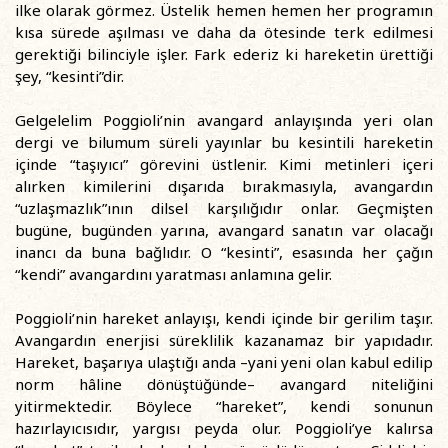
ilke olarak görmez. Üstelik hemen hemen her programın
kısa sürede aşılması ve daha da ötesinde terk edilmesi
gerektiği bilinciyle işler. Fark ederiz ki hareketin ürettiği
şey, “kesinti”dir.
Gelgelelim Poggioli’nin avangard anlayışında yeri olan
dergi ve bilumum süreli yayınlar bu kesintili hareketin
içinde “taşıyıcı” görevini üstlenir. Kimi metinleri içeri
alırken kimilerini dışarıda bırakmasıyla, avangardın
“uzlaşmazlık”ının dilsel karşılığıdır onlar. Geçmişten
bugüne, bugünden yarına, avangard sanatın var olacağı
inancı da buna bağlıdır. O “kesinti”, esasında her çağın
“kendi” avangardını yaratması anlamına gelir.
Poggioli’nin hareket anlayışı, kendi içinde bir gerilim taşır.
Avangardın enerjisi süreklilik kazanamaz bir yapıdadır.
Hareket, başarıya ulaştığı anda –yani yeni olan kabul edilip
norm hâline dönüştüğünde– avangard niteliğini
yitirmektedir. Böylece “hareket”, kendi sonunun
hazırlayıcısıdır, yargısı peyda olur. Poggioli’ye kalırsa