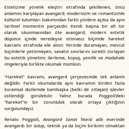
Estetizme yönelik eleştiri etrafında şekillenen, öncü
anlamını karşılayan avangard; modernizm ve romantizmle
kültürel tutumları bakımından farklı yönlere açılsa da aynı
tarihsel momentin parçasıdır. Kendi başına bir alt tür
olarak okunmasından öte avangard, modern estetik
düşünce içinde neredeyse istisnasız biçimde hareket
kavramı etrafında ele alınır. Yerinde duramayan, mevcut
biçimlerle yetinmeyen, sanatın sınırlarını sürekli zorlayan
bu estetik yönelimi; ilerleme, kopuş, yenilik ve müdahale
imgeleriyle birlikte okumak mümkün.
“Hareket” kavramı, avangard çerçevesinde tek anlamlı
değildir. Farklı okumalarda aynı kavramın birden fazla
kuramsal düzlemde bambaşka (belki de zıtlaşan) işlevler
üstlendiği görülebilir. Yalnız burada Poggioli’deki
“hareket”in bir zorunluluk olarak ortaya çıktığının
vurgusundayız.
Renato Poggioli,
Avangard Sanat Teorisi
adlı eserinde
avangardı bir üslup, teknik ya da biçim birikimi olmaktan