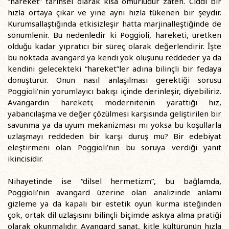
“hareket” tarihsel olarak kısa ömürlüdür zaten. Ciddi bir
hızla ortaya çıkar ve yine aynı hızla tükenen bir şeydir.
Kurumsallaştığında etkisizleşir hatta marjinalleştiğinde de
sönümlenir. Bu nedenledir ki Poggioli, hareketi, üretken
olduğu kadar yıpratıcı bir süreç olarak değerlendirir. İşte
bu noktada avangard ya kendi yok oluşunu reddeder ya da
kendini gelecekteki “hareket”ler adına bilinçli bir fedaya
dönüştürür. Onun nasıl anlaşılması gerektiği sorusu
Poggioli’nin yorumlayıcı bakışı içinde derinleşir, diyebiliriz.
Avangardın hareketi; modernitenin yarattığı hız,
yabancılaşma ve değer çözülmesi karşısında geliştirilen bir
savunma ya da uyum mekanizması mı yoksa bu koşullarla
uzlaşmayı reddeden bir karşı duruş mu? Bir edebiyat
eleştirmeni olan Poggioli’nin bu soruya verdiği yanıt
ikincisidir.
Nihayetinde ise “dilsel hermetizm”, bu bağlamda,
Poggioli’nin avangard üzerine olan analizinde anlamı
gizleme ya da kapalı bir estetik oyun kurma isteğinden
çok, ortak dil uzlaşısını bilinçli biçimde askıya alma pratiği
olarak okunmalıdır. Avangard sanat, kitle kültürünün hızla