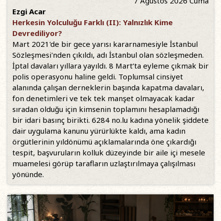
7 Ağustos 2026 Cuma
Ezgi Acar
Herkesin Yolculuğu Farklı (II): Yalnızlık Kime
Devrediliyor?
Mart 2021'de bir gece yarısı kararnamesiyle İstanbul
Sözleşmesi'nden çıkıldı, adı İstanbul olan sözleşmeden.
İptal davaları yıllara yayıldı. 8 Mart’ta eyleme çıkmak bir
polis operasyonu haline geldi. Toplumsal cinsiyet
alanında çalışan derneklerin başında kapatma davaları,
fon denetimleri ve tek tek manşet olmayacak kadar
sıradan olduğu için kimsenin toplamını hesaplamadığı
bir idari basınç birikti. 6284 no.lu kadına yönelik şiddete
dair uygulama kanunu yürürlükte kaldı, ama kadın
örgütlerinin yıldönümü açıklamalarında öne çıkardığı
tespit, başvuruların kolluk düzeyinde bir aile içi mesele
muamelesi görüp tarafların uzlaştırılmaya çalışılması
yönünde.