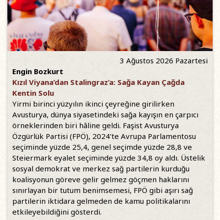
3 Ağustos 2026 Pazartesi
Engin Bozkurt
Kızıl Viyana’dan Stalingraz’a: Sağa Kayan Çağda
Kentin Solu
Yirmi birinci yüzyılın ikinci çeyreğine girilirken
Avusturya, dünya siyasetindeki sağa kayışın en çarpıcı
örneklerinden biri hâline geldi. Faşist Avusturya
Özgürlük Partisi (FPÖ), 2024’te Avrupa Parlamentosu
seçiminde yüzde 25,4, genel seçimde yüzde 28,8 ve
Steiermark eyalet seçiminde yüzde 34,8 oy aldı. Üstelik
sosyal demokrat ve merkez sağ partilerin kurduğu
koalisyonun göreve gelir gelmez göçmen haklarını
sınırlayan bir tutum benimsemesi, FPÖ gibi aşırı sağ
partilerin iktidara gelmeden de kamu politikalarını
etkileyebildiğini gösterdi.