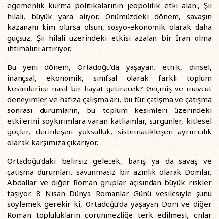
egemenlik kurma politikalarının jeopolitik etki alanı, Şii
hilali, büyük yara alıyor. Önümüzdeki dönem, savaşın
kazananı kim olursa olsun, sosyo-ekonomik olarak daha
güçsüz, Şii hilali üzerindeki etkisi azalan bir İran olma
ihtimalini artırıyor.
Bu yeni dönem, Ortadoğu’da yaşayan, etnik, dinsel,
inançsal, ekonomik, sınıfsal olarak farklı toplum
kesimlerine nasıl bir hayat getirecek? Geçmiş ve mevcut
deneyimler ve hafıza çalışmaları, bu tür çatışma ve çatışma
sonrası durumların, bu toplum kesimleri üzerindeki
etkilerini soykırımlara varan katliamlar, sürgünler, kitlesel
göçler, derinleşen yoksulluk, sistematikleşen ayrımcılık
olarak karşımıza çıkarıyor.
Ortadoğu’daki belirsiz gelecek, barış ya da savaş ve
çatışma durumları, savunmasız bir azınlık olarak Domlar,
Abdallar ve diğer Roman gruplar açısından büyük riskler
taşıyor. 8 Nisan Dünya Romanlar Günü vesilesiyle şunu
söylemek gerekir ki, Ortadoğu’da yaşayan Dom ve diğer
Roman toplulukların görünmezliğe terk edilmesi, onlar