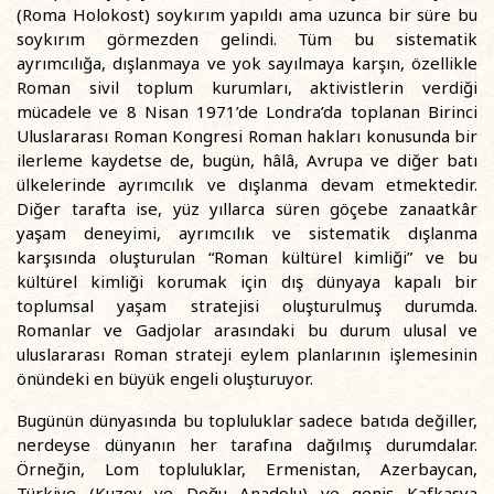
(Roma Holokost) soykırım yapıldı ama uzunca bir süre bu
soykırım görmezden gelindi. Tüm bu sistematik
ayrımcılığa, dışlanmaya ve yok sayılmaya karşın, özellikle
Roman sivil toplum kurumları, aktivistlerin verdiği
mücadele ve 8 Nisan 1971’de Londra’da toplanan Birinci
Uluslararası Roman Kongresi Roman hakları konusunda bir
ilerleme kaydetse de, bugün, hâlâ, Avrupa ve diğer batı
ülkelerinde ayrımcılık ve dışlanma devam etmektedir.
Diğer tarafta ise, yüz yıllarca süren göçebe zanaatkâr
yaşam deneyimi, ayrımcılık ve sistematik dışlanma
karşısında oluşturulan “Roman kültürel kimliği” ve bu
kültürel kimliği korumak için dış dünyaya kapalı bir
toplumsal yaşam stratejisi oluşturulmuş durumda.
Romanlar ve Gadjolar arasındaki bu durum ulusal ve
uluslararası Roman strateji eylem planlarının işlemesinin
önündeki en büyük engeli oluşturuyor.
Bugünün dünyasında bu topluluklar sadece batıda değiller,
nerdeyse dünyanın her tarafına dağılmış durumdalar.
Örneğin, Lom topluluklar, Ermenistan, Azerbaycan,
Türkiye (Kuzey ve Doğu Anadolu) ve geniş Kafkasya