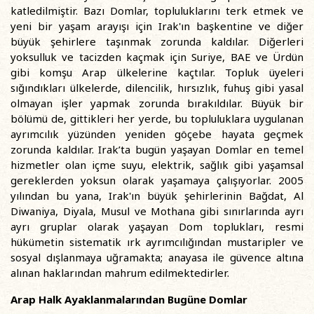
katledilmiştir. Bazı Domlar, topluluklarını terk etmek ve
yeni bir yaşam arayışı için Irak'ın başkentine ve diğer
büyük şehirlere taşınmak zorunda kaldılar. Diğerleri
yoksulluk ve tacizden kaçmak için Suriye, BAE ve Ürdün
gibi komşu Arap ülkelerine kaçtılar. Topluk üyeleri
sığındıkları ülkelerde, dilencilik, hırsızlık, fuhuş gibi yasal
olmayan işler yapmak zorunda bırakıldılar. Büyük bir
bölümü de, gittikleri her yerde, bu topluluklara uygulanan
ayrımcılık yüzünden yeniden göçebe hayata geçmek
zorunda kaldılar. Irak’ta bugün yaşayan Domlar en temel
hizmetler olan içme suyu, elektrik, sağlık gibi yaşamsal
gereklerden yoksun olarak yaşamaya çalışıyorlar. 2005
yılından bu yana, Irak'ın büyük şehirlerinin Bağdat, Al
Diwaniya, Diyala, Musul ve Mothana gibi sınırlarında ayrı
ayrı gruplar olarak yaşayan Dom toplukları, resmi
hükümetin sistematik ırk ayrımcılığından mustaripler ve
sosyal dışlanmaya uğramakta; anayasa ile güvence altına
alınan haklarından mahrum edilmektedirler.
Arap Halk Ayaklanmalarından Bugüne Domlar