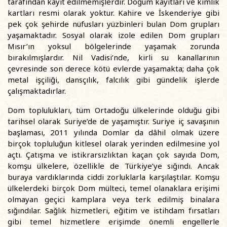
tarafından kayıt edilmemişlerdir. Doğum kayıtları ve kimlik
kartları resmi olarak yoktur. Kahire ve İskenderiye gibi
pek çok şehirde nüfusları yüzbinleri bulan Dom grupları
yaşamaktadır. Sosyal olarak izole edilen Dom grupları
Mısır’ın yoksul bölgelerinde yaşamak zorunda
bırakılmışlardır. Nil Vadisi’nde, kirli su kanallarının
çevresinde son derece kötü evlerde yaşamakta; daha çok
metal işçiliği, dansçılık, falcılık gibi gündelik işlerde
çalışmaktadırlar.
Dom toplulukları, tüm Ortadoğu ülkelerinde olduğu gibi
tarihsel olarak Suriye’de de yaşamıştır. Suriye iç savaşının
başlaması, 2011 yılında Domlar da dâhil olmak üzere
birçok topluluğun kitlesel olarak yerinden edilmesine yol
açtı. Çatışma ve istikrarsızlıktan kaçan çok sayıda Dom,
komşu ülkelere, özellikle de Türkiye’ye sığındı. Ancak
buraya vardıklarında ciddi zorluklarla karşılaştılar. Komşu
ülkelerdeki birçok Dom mülteci, temel olanaklara erişimi
olmayan geçici kamplara veya terk edilmiş binalara
sığındılar. Sağlık hizmetleri, eğitim ve istihdam fırsatları
gibi temel hizmetlere erişimde önemli engellerle