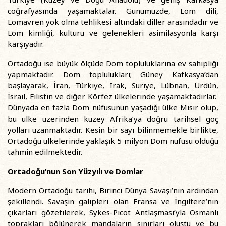
coğrafyasında yaşamaktalar. Günümüzde, Lom dili,
Lomavren yok olma tehlikesi altındaki diller arasındadır ve
Lom kimliği, kültürü ve gelenekleri asimilasyonla karşı
karşıyadır.
Ortadoğu ise büyük ölçüde Dom topluluklarına ev sahipliği
yapmaktadır. Dom toplulukları; Güney Kafkasya’dan
başlayarak, İran, Türkiye, Irak, Suriye, Lübnan, Ürdün,
İsrail, Filistin ve diğer Körfez ülkelerinde yaşamaktadırlar.
Dünyada en fazla Dom nüfusunun yaşadığı ülke Mısır olup,
bu ülke üzerinden kuzey Afrika’ya doğru tarihsel göç
yolları uzanmaktadır. Kesin bir sayı bilinmemekle birlikte,
Ortadoğu ülkelerinde yaklaşık 5 milyon Dom nüfusu olduğu
tahmin edilmektedir.
Ortadoğu’nun Son Yüzyılı ve Domlar
Modern Ortadoğu tarihi, Birinci Dünya Savaşı’nın ardından
şekillendi. Savaşın galipleri olan Fransa ve İngiltere’nin
çıkarları gözetilerek, Sykes-Picot Antlaşması’yla Osmanlı
toprakları bölünerek mandaların sınırları oluştu ve bu