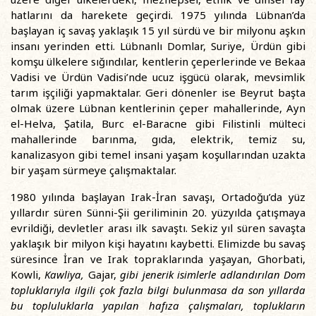
hatlarını da harekete geçirdi. 1975 yılında Lübnan’da
başlayan iç savaş yaklaşık 15 yıl sürdü ve bir milyonu aşkın
insanı yerinden etti. Lübnanlı Domlar, Suriye, Ürdün gibi
komşu ülkelere sığındılar, kentlerin çeperlerinde ve Bekaa
Vadisi ve Ürdün Vadisi’nde ucuz işgücü olarak, mevsimlik
tarım işçiliği yapmaktalar. Geri dönenler ise Beyrut başta
olmak üzere Lübnan kentlerinin çeper mahallerinde, Ayn
el-Helva, Şatila, Burc el-Baracne gibi Filistinli mülteci
mahallerinde barınma, gıda, elektrik, temiz su,
kanalizasyon gibi temel insani yaşam koşullarından uzakta
bir yaşam sürmeye çalışmaktalar.
1980 yılında başlayan Irak-İran savaşı, Ortadoğu’da yüz
yıllardır süren Sünni-Şii geriliminin 20. yüzyılda çatışmaya
evrildiği, devletler arası ilk savaştı. Sekiz yıl süren savaşta
yaklaşık bir milyon kişi hayatını kaybetti. Elimizde bu savaş
süresince İran ve Irak topraklarında yaşayan, Ghorbati,
Kowli,
Kawliya,
Gajar,
gibi jenerik isimlerle adlandırılan Dom
topluklarıyla ilgili çok fazla bil
g
i bulunmasa
da son yıllarda
bu topluluklarla yapılan hafıza çalışmaları, toplukların