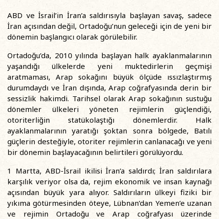
ABD ve İsrail’in İran’a saldırısıyla başlayan savaş, sadece
İran açısından değil, Ortadoğu’nun geleceği için de yeni bir
dönemin başlangıcı olarak görülebilir.
Ortadoğu’da, 2010 yılında başlayan halk ayaklanmalarının
yaşandığı ülkelerde yeni muktedirlerin geçmişi
aratmaması, Arap sokağını büyük ölçüde ıssızlaştırmış
durumdaydı ve İran dışında, Arap coğrafyasında derin bir
sessizlik hakimdi. Tarihsel olarak Arap sokağının sustuğu
dönemler ülkeleri yöneten rejimlerin güçlendiği,
otoriterliğin statükolaştığı dönemlerdir. Halk
ayaklanmalarının yaratığı şoktan sonra bölgede, Batılı
güçlerin desteğiyle, otoriter rejimlerin canlanacağı ve yeni
bir dönemin başlayacağının belirtileri görülüyordu.
1 Martta, ABD-İsrail ikilisi İran’a saldırdı; İran saldırılara
karşılık veriyor olsa da, rejim ekonomik ve insan kaynağı
açısından büyük yara alıyor. Saldırıların ülkeyi fiziki bir
yıkıma götürmesinden öteye, Lübnan’dan Yemen’e uzanan
ve rejimin Ortadoğu ve Arap coğrafyası üzerinde