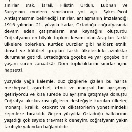
sınırlar Irak, İsrail, Filistin Ürdün, Lübnan ve
Suriye'nin modern sınırlarına yol açtı. Sykes-Picot
Antlaşması'nın belirlediği sınırlar, antlaşmanın imzalandığı
1916 yılından 21. yüzyıla kadar, Ortadoğu coğrafyasında
devam eden çatışmaların ana kaynağını oluşturdu.
Coğrafyanın en büyük toplum kesimi olan Arapları farklı
ülkelere bölerken, Kürtler, Dürziler gibi halkları; etnik,
dinsel ve kültürel grupları farklı ülkelerdeki azınlıklar
durumuna getirdi. Ortadoğu’da göçebe ve yarı göçebe bir
yaşam süren zanaatkâr Dom topluluklarını sınırlar içine
hapsetti.
yüzyılda yağlı kalemle, düz çizgilerle çizilen bu harita;
mezhepsel, aşiretsel, etnik ve inançsal bir ayrışmayı
getiriyordu ve kısa sürede bu ayrışma çatışmaya dönüştü.
Coğrafya uluslararası güçlerin desteğiyle kurulan ülkeler,
monarşi, krallık, otokrat ve diktatörlerin yönetimindeki
rejimlere bırakıldı. Geçen yüzyılda Ortadoğu halklarının
yaşadığı çok sayıda travmatik deneyim, coğrafyanın yakın
tarihiyle yakından bağlantılıdır.