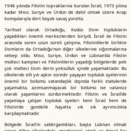
1948 yılında Filistin topraklarına kurulan İsrail, 1973 yılına
kadar Mısır, Suriye ve Ürdün de dahil olmak üzere Arap
komşularıyla dört büyük savaş yürüttü.
Tarihsel olarak Ortadoğu, Kudüs Dom toplukların
yaşadıkları önemli merkezlerden biriydi. İsrail ile Filistin
arasında süren uzun süreli çatışma, Filistinlilerle birlikte
Domların da Ortadoğu’nun diğer ülkelerine sığınmalarına
sebep oldu. Mısır, Suriye, Ürdün ve Lübnan’da Filistin
mülteci kampları ve Filistinlilerin yaşadığı bölgelerde pek
çok mülteci Dom derin yoksulluk içinde yaşamaktadır. Bu
ülkelerde elli yılı aşkın süredir yaşayan topluluk üyelerinin
önemli bir bölümü vatandaşlık dışında farklı statülerde
yaşamakta, azımsanmayacak bir bölümü ise vatansız
olarak yaşamlarını sürdürmektedir. Filistin ve İsrail’de
yaşamaya çalışan topluluk üyeleri hem İsrail hem de
Filistin’de gündelik hayatta sık sık ayrımcılıkla
karşılaşmaktadır.
Bölgede İsrail’in saldırganlıkları, başta Lübnan olmak
üzere diğer ülkelerdeki, mezhepsel, etnik ve dinsel fay