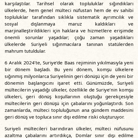
karşılaştılar. Tarihsel olarak topluluklar sığındıkları
ülkelerde, hem genel mülteci nüfustan hem de ev sahibi
topluluklar tarafından sıklıkla sistematik ayrımcılık ve
sosyal dışlanmaya maruz kaldıkları ve
marjinalleştirildikleri için haklara ve hizmetlere erişimde
önemli sorunlar yaşadılar; çoğu zaman yaşadıkları
ülkelerde Suriyeli sığınmacılara tanınan statülerden
mahrum tutuldular.
6 Aralık 2024’te, Suriye’de Baas rejiminin yıkılmasıyla yeni
bir dönem başladı. Bu yeni dönem, komşu ülkelere
sığınmış milyonlarca Suriyelinin geri dönüşü için de yeni bir
dönemin başlangıcını işaret etti. Günümüzde, Suriyeli
mültecilerin yaşadığı ülkeler, özellikle de Suriye’nin komşu
ülkeleri, geri dönüş koşullarının oluştuğu gerekçesiyle
mültecilerin geri dönüşü için çabalarını yoğunlaştırdı. Son
zamanlarda, mülteci topluluğunun ana gündem maddesini
geri dönüş ve topluca sınır dışı edilme riski oluşturuyor.
Suriyeli mültecileri barındıran ülkeler, mülteci nüfusunu
azaltma çabalarını artırdıkça, Domlar sınır dışı edilme