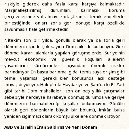
riskiyle giderek daha fazla karşı karşıya kalmaktadır.
Marjinalleştirilmiş durumları, karmaşık koruma
çerçevelerinde yol almayı zorlaştıran sistemik engellerle
birleştiğinde, onları zorla geri dönüşe karşı özellikle
savunmasız hale getirmektedir.
Nitekim son bir yılda, gönüllü olarak ya da zorla geri
dönenlerin içinde çok sayıda Dom aile de bulunuyor. Geri
dönme kararı alanlarla yapılan görüşmelerde, Suriye’nin
mevcut ekonomik ve güvenlik koşulları ailelerin
yaşamlarını sürdürmeleri açısından önemli riskler
barındırıyor. En başta barınma, gıda, temiz suya erişim gibi
temel yaşamsal gereklilikler konusunda acil desteğe
ihtiyaç duyuluyor. Halep’teki Haydariye ve Şam’da ki El-Zatt
gibi tarihi Dom mahalleleri, son on beş yıllık çatışmalar
sebebiyle nerdeyse harabeye dönmüş durumda ve geriye
dönenlerin barınabileceği koşullar bulunmuyor. Gönüllü
olarak geri dönenlerin büyük bir bölümü, imkân bulsa
yeniden sığınmacı olarak komşu ülkelere dönmek istiyor.
ABD ve İsrail’in İran Saldırısı ve Yeni Dönem