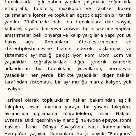
topluluklarla ilgili batıda yapılan çalışmalar çoğunlukla
etnografik, folklorik, müzikoloji ve tarihsel köken
çalışmalarını içeren ve toplukları egzotikleştiren bir tarzla
yapıldı. Günümüzde dahi, bu topluluklara dair sosyal,
kültürel, siyasi, dini veya cinsiyet tarihi üzerine yapılan
araştırmalar belli önyargı ve kalıp yargılarla yapılıyor. Bu
bakış açısı, Romanların ötekileştirmesine ve
stereotipleştirmesine hizmet ederek, dışlanmayı ve
sistematik ayrımcılığı pekiştiriyor. Rom, Dom, Lom ve
yaşadıkları coğrafyalardaki diğer jenerik isimlerle
adlandırılan bu topluluklar, yüzyıllardır, neredeyse
yaşadıkları her yerde, birlikte yaşadıkları diğer halklar
tarafından sistematik bir ayrımcılığa maruz kalıyor, yok
sayılıyor.
Tarihsel olarak toplulukların haklar bakımından eşitlik
talepleri, insan onuruna yaraşır bir yaşam talepleri,
ayrımcılığa uğramama mücadeleleri, İnsan Hakları
Evrensel Bildirgesi’nin yayınlandığı 1948’den epeyce sonra
başladı. İkinci Dünya Savaşı'nda Nazi kamplarında,
Avrupa’da yaşayan Romanlara karşı büyük “Porajmos”