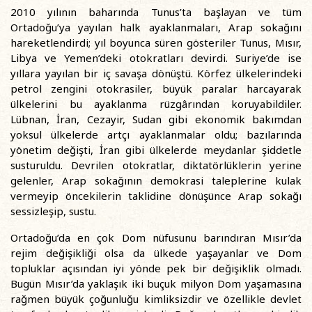
2010 yılının baharında Tunus’ta başlayan ve tüm
Ortadoğu’ya yayılan halk ayaklanmaları, Arap sokağını
hareketlendirdi; yıl boyunca süren gösteriler Tunus, Mısır,
Libya ve Yemen’deki otokratları devirdi. Suriye’de ise
yıllara yayılan bir iç savaşa dönüştü. Körfez ülkelerindeki
petrol zengini otokrasiler, büyük paralar harcayarak
ülkelerini bu ayaklanma rüzgârından koruyabildiler.
Lübnan, İran, Cezayir, Sudan gibi ekonomik bakımdan
yoksul ülkelerde artçı ayaklanmalar oldu; bazılarında
yönetim değişti, İran gibi ülkelerde meydanlar şiddetle
susturuldu. Devrilen otokratlar, diktatörlüklerin yerine
gelenler, Arap sokağının demokrasi taleplerine kulak
vermeyip öncekilerin taklidine dönüşünce Arap sokağı
sessizleşip, sustu.
Ortadoğu’da en çok Dom nüfusunu barındıran Mısır’da
rejim değişikliği olsa da ülkede yaşayanlar ve Dom
topluklar açısından iyi yönde pek bir değişiklik olmadı.
Bugün Mısır’da yaklaşık iki buçuk milyon Dom yaşamasına
rağmen büyük çoğunluğu kimliksizdir ve özellikle devlet