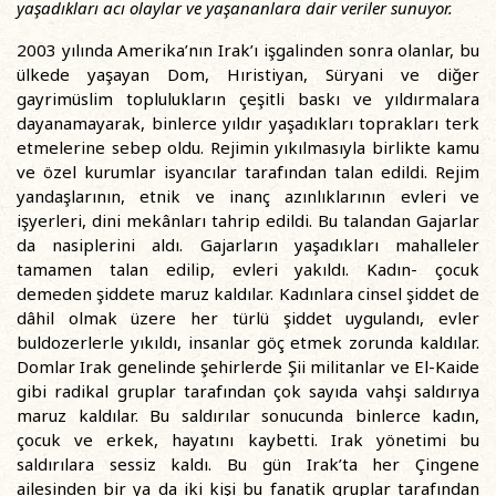
yaşadıkları acı olaylar ve yaşananlara dair veriler sunuyor.
2003 yılında Amerika’nın Irak’ı işgalinden sonra olanlar, bu
ülkede yaşayan Dom, Hıristiyan, Süryani ve diğer
gayrimüslim toplulukların çeşitli baskı ve yıldırmalara
dayanamayarak, binlerce yıldır yaşadıkları toprakları terk
etmelerine sebep oldu. Rejimin yıkılmasıyla birlikte kamu
ve özel kurumlar isyancılar tarafından talan edildi. Rejim
yandaşlarının, etnik ve inanç azınlıklarının evleri ve
işyerleri, dini mekânları tahrip edildi. Bu talandan Gajarlar
da nasiplerini aldı. Gajarların yaşadıkları mahalleler
tamamen talan edilip, evleri yakıldı. Kadın- çocuk
demeden şiddete maruz kaldılar. Kadınlara cinsel şiddet de
dâhil olmak üzere her türlü şiddet uygulandı, evler
buldozerlerle yıkıldı, insanlar göç etmek zorunda kaldılar.
Domlar Irak genelinde şehirlerde Şii militanlar ve El-Kaide
gibi radikal gruplar tarafından çok sayıda vahşi saldırıya
maruz kaldılar. Bu saldırılar sonucunda binlerce kadın,
çocuk ve erkek, hayatını kaybetti. Irak yönetimi bu
saldırılara sessiz kaldı. Bu gün Irak’ta her Çingene
ailesinden bir ya da iki kişi bu fanatik gruplar tarafından