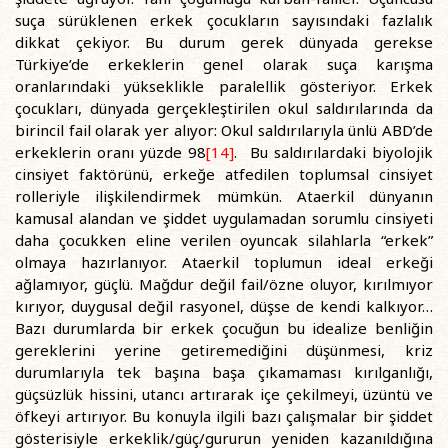
suça sürüklenen erkek çocukların sayısındaki fazlalık
dikkat çekiyor. Bu durum gerek dünyada gerekse
Türkiye’de erkeklerin genel olarak suça karışma
oranlarındaki yükseklikle paralellik gösteriyor. Erkek
çocukları, dünyada gerçekleştirilen okul saldırılarında da
birincil fail olarak yer alıyor: Okul saldırılarıyla ünlü ABD’de
erkeklerin oranı yüzde 98
[14]
. Bu saldırılardaki biyolojik
cinsiyet faktörünü, erkeğe atfedilen toplumsal cinsiyet
rolleriyle ilişkilendirmek mümkün. Ataerkil dünyanın
kamusal alandan ve şiddet uygulamadan sorumlu cinsiyeti
daha çocukken eline verilen oyuncak silahlarla “erkek”
olmaya hazırlanıyor. Ataerkil toplumun ideal erkeği
ağlamıyor, güçlü. Mağdur değil fail/özne oluyor, kırılmıyor
kırıyor, duygusal değil rasyonel, düşse de kendi kalkıyor…
Bazı durumlarda bir erkek çocuğun bu idealize benliğin
gereklerini yerine getiremediğini düşünmesi, kriz
durumlarıyla tek başına başa çıkamaması kırılganlığı,
güçsüzlük hissini, utancı artırarak içe çekilmeyi, üzüntü ve
öfkeyi artırıyor. Bu konuyla ilgili bazı çalışmalar bir şiddet
gösterisiyle erkeklik/güç/gururun yeniden kazanıldığına