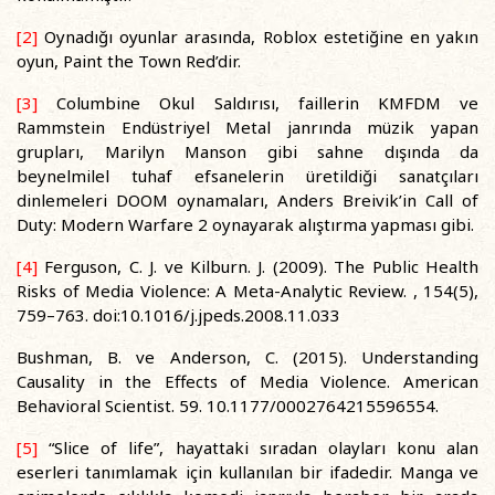
[2]
Oynadığı oyunlar arasında, Roblox estetiğine en yakın
oyun, Paint the Town Red’dir.
[3]
Columbine Okul Saldırısı, faillerin KMFDM ve
Rammstein Endüstriyel Metal janrında müzik yapan
grupları, Marilyn Manson gibi sahne dışında da
beynelmilel tuhaf efsanelerin üretildiği sanatçıları
dinlemeleri DOOM oynamaları, Anders Breivik’in Call of
Duty: Modern Warfare 2 oynayarak alıştırma yapması gibi.
[4]
Ferguson, C. J. ve Kilburn. J. (2009). The Public Health
Risks of Media Violence: A Meta-Analytic Review. , 154(5),
759–763. doi:10.1016/j.jpeds.2008.11.033
Bushman, B. ve Anderson, C. (2015). Understanding
Causality in the Effects of Media Violence. American
Behavioral Scientist. 59. 10.1177/0002764215596554.
[5]
“Slice of life”, hayattaki sıradan olayları konu alan
eserleri tanımlamak için kullanılan bir ifadedir. Manga ve