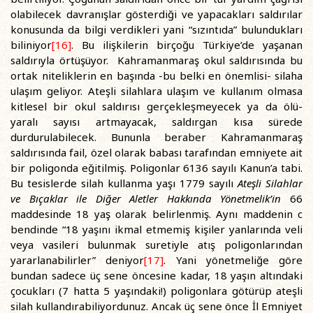
olabilecek davranışlar gösterdiği ve yapacakları saldırılar
konusunda da bilgi verdikleri yani “sızıntıda” bulundukları
biliniyor
[16]
. Bu ilişkilerin birçoğu Türkiye’de yaşanan
saldırıyla örtüşüyor. Kahramanmaraş okul saldırısında bu
ortak niteliklerin en başında -bu belki en önemlisi- silaha
ulaşım geliyor. Ateşli silahlara ulaşım ve kullanım olmasa
kitlesel bir okul saldırısı gerçekleşmeyecek ya da ölü-
yaralı sayısı artmayacak, saldırgan kısa sürede
durdurulabilecek. Bununla beraber Kahramanmaraş
saldırısında fail, özel olarak babası tarafından emniyete ait
bir poligonda eğitilmiş. Poligonlar 6136 sayılı Kanun’a tabi.
Bu tesislerde silah kullanma yaşı 1779 sayılı
Ateşli Silahlar
ve Bıçaklar ile Diğer Aletler Hakkında Yönetmelik’in
66
maddesinde 18 yaş olarak belirlenmiş. Aynı maddenin c
bendinde “18 yaşını ikmal etmemiş kişiler yanlarında veli
veya vasileri bulunmak suretiyle atış poligonlarından
yararlanabilirler” deniyor
[17]
. Yani yönetmeliğe göre
bundan sadece üç sene öncesine kadar, 18 yaşın altındaki
çocukları (7 hatta 5 yaşındaki!) poligonlara götürüp ateşli
silah kullandırabiliyordunuz. Ancak üç sene önce İl Emniyet