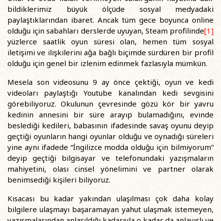
bildiklerimiz büyük ölçüde sosyal medyadaki
paylaştıklarından ibaret. Ancak tüm gece boyunca online
olduğu için sabahları derslerde uyuyan, Steam profilinde
[1]
yüzlerce saatlik oyun süresi olan, hemen tüm sosyal
iletişimi ve ilişkilerini ağa bağlı biçimde sürdüren bir profil
olduğu için genel bir izlenim edinmek fazlasıyla mümkün.
Mesela son videosunu 9 ay önce çektiği, oyun ve kedi
videoları paylaştığı Youtube kanalından kedi sevgisini
görebiliyoruz. Okulunun çevresinde gözü kör bir yavru
kedinin annesini bir süre arayıp bulamadığını, evinde
beslediği kedileri, babasının ifadesinde savaş oyunu deyip
geçtiği oyunların hangi oyunlar olduğu ve oynadığı süreleri
yine aynı ifadede “İngilizce modda olduğu için bilmiyorum”
deyip geçtiği bilgisayar ve telefonundaki yazışmaların
mahiyetini, olası cinsel yönelimini ve partner olarak
benimsediği kişileri biliyoruz.
Kısacası bu kadar yakından ulaşılması çok daha kolay
bilgilere ulaşmayı başaramayan yahut ulaşmak istemeyen,
yazışmalarından anlaşıldığı kadarıyla o kadar da anlayışlı ve