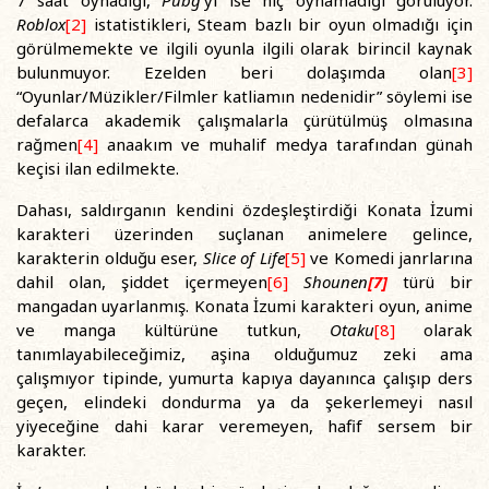
7 saat oynadığı,
Pubg
’yi ise hiç oynamadığı görülüyor.
Roblox
[2]
istatistikleri, Steam bazlı bir oyun olmadığı için
görülmemekte ve ilgili oyunla ilgili olarak birincil kaynak
bulunmuyor. Ezelden beri dolaşımda olan
[3]
“Oyunlar/Müzikler/Filmler katliamın nedenidir” söylemi ise
defalarca akademik çalışmalarla çürütülmüş olmasına
rağmen
[4]
anaakım ve muhalif medya tarafından günah
keçisi ilan edilmekte.
Dahası, saldırganın kendini özdeşleştirdiği Konata İzumi
karakteri üzerinden suçlanan animelere gelince,
karakterin olduğu eser,
Slice of Life
[5]
ve Komedi janrlarına
dahil olan, şiddet içermeyen
[6]
Shounen
[7]
türü bir
mangadan uyarlanmış. Konata İzumi karakteri oyun, anime
ve manga kültürüne tutkun,
Otaku
[8]
olarak
tanımlayabileceğimiz, aşina olduğumuz zeki ama
çalışmıyor tipinde, yumurta kapıya dayanınca çalışıp ders
geçen, elindeki dondurma ya da şekerlemeyi nasıl
yiyeceğine dahi karar veremeyen, hafif sersem bir
karakter.