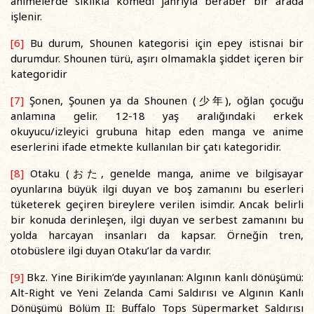
animelerde sıklıkla komedi janrıyla beraber bir arada
işlenir.
[6]
Bu durum, Shounen kategorisi için epey istisnai bir
durumdur. Shounen türü, aşırı olmamakla şiddet içeren bir
kategoridir
[7]
Şonen, Şounen ya da Shounen (少年), oğlan çocuğu
anlamına gelir. 12-18 yaş aralığındaki erkek
okuyucu/izleyici grubuna hitap eden manga ve anime
eserlerini ifade etmekte kullanılan bir çatı kategoridir.
[8]
Otaku (おた, genelde manga, anime ve bilgisayar
oyunlarına büyük ilgi duyan ve boş zamanını bu eserleri
tüketerek geçiren bireylere verilen isimdir. Ancak belirli
bir konuda derinleşen, ilgi duyan ve serbest zamanını bu
yolda harcayan insanları da kapsar. Örneğin tren,
otobüslere ilgi duyan Otaku’lar da vardır.
[9]
Bkz. Yine Birikim’de yayınlanan: Algının kanlı dönüşümü:
Alt-Right ve Yeni Zelanda Cami Saldırısı ve Algının Kanlı
Dönüşümü Bölüm II: Buffalo Tops Süpermarket Saldırısı