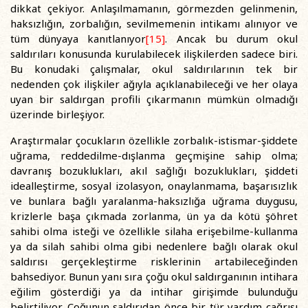
dikkat çekiyor. Anlaşılmamanın, görmezden gelinmenin,
haksızlığın, zorbalığın, sevilmemenin intikamı alınıyor ve
tüm dünyaya kanıtlanıyor
[15]
. Ancak bu durum okul
saldırıları konusunda kurulabilecek ilişkilerden sadece biri.
Bu konudaki çalışmalar, okul saldırılarının tek bir
nedenden çok ilişkiler ağıyla açıklanabileceği ve her olaya
uyan bir saldırgan profili çıkarmanın mümkün olmadığı
üzerinde birleşiyor.
Araştırmalar çocukların özellikle zorbalık-istismar-şiddete
uğrama, reddedilme-dışlanma geçmişine sahip olma;
davranış bozuklukları, akıl sağlığı bozuklukları, şiddeti
idealleştirme, sosyal izolasyon, onaylanmama, başarısızlık
ve bunlara bağlı yaralanma-haksızlığa uğrama duygusu,
krizlerle başa çıkmada zorlanma, ün ya da kötü şöhret
sahibi olma isteği ve özellikle silaha erişebilme-kullanma
ya da silah sahibi olma gibi nedenlere bağlı olarak okul
saldırısı gerçekleştirme risklerinin artabileceğinden
bahsediyor. Bunun yanı sıra çoğu okul saldırganının intihara
eğilim gösterdiği ya da intihar girişimde bulunduğu
belirtiliyor. Çoğunun saldırıdan önce bir tür yardım çağrısı