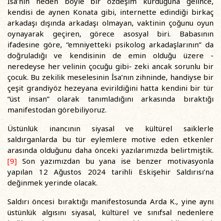
İsa’nın neden böyle bir özdeşim kurduğuna gelince,
kendisi de aynen Konata gibi, internette edindiği birkaç
arkadaşı dışında arkadaşı olmayan, vaktinin çoğunu oyun
oynayarak geçiren, görece asosyal biri. Babasının
ifadesine göre, “emniyetteki psikolog arkadaşlarının” da
doğruladığı ve kendisinin de emin olduğu üzere -
neredeyse her velinin çocuğu gibi- zeki ancak sorunlu bir
çocuk. Bu zekilik meselesinin İsa’nın zihninde, handiyse bir
çeşit grandiyöz hezeyana evirildiğini hatta kendini bir tür
“üst insan” olarak tanımladığını arkasında bıraktığı
manifestodan görebiliyoruz.
Üstünlük inancının siyasal ve kültürel saiklerle
saldırganlarda bu tür eylemlere motive eden etkenler
arasında olduğunu daha önceki yazılarımızda belirtmiştik.
[9]
Son yazımızdan bu yana ise benzer motivasyonla
yapılan 12 Ağustos 2024 tarihli Eskişehir Saldırısı’na
değinmek yerinde olacak.
Saldırı öncesi bıraktığı manifestosunda Arda K., yine aynı
üstünlük algısını siyasal, kültürel ve sınıfsal nedenlere