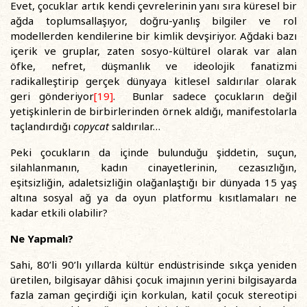
Evet, çocuklar artık kendi çevrelerinin yanı sıra küresel bir
ağda toplumsallaşıyor, doğru-yanlış bilgiler ve rol
modellerden kendilerine bir kimlik devşiriyor. Ağdaki bazı
içerik ve gruplar, zaten sosyo-kültürel olarak var alan
öfke, nefret, düşmanlık ve ideolojik fanatizmi
radikalleştirip gerçek dünyaya kitlesel saldırılar olarak
geri gönderiyor
[19]
. Bunlar sadece çocukların değil
yetişkinlerin de birbirlerinden örnek aldığı, manifestolarla
taçlandırdığı
copycat
saldırılar…
Peki çocukların da içinde bulunduğu şiddetin, suçun,
silahlanmanın, kadın cinayetlerinin, cezasızlığın,
eşitsizliğin, adaletsizliğin olağanlaştığı bir dünyada 15 yaş
altına sosyal ağ ya da oyun platformu kısıtlamaları ne
kadar etkili olabilir?
Ne Yapmalı?
Sahi, 80’li 90’lı yıllarda kültür endüstrisinde sıkça yeniden
üretilen, bilgisayar dâhisi çocuk imajının yerini bilgisayarda
fazla zaman geçirdiği için korkulan, katil çocuk stereotipi