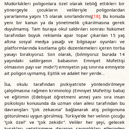
Müdürlükleri poligonlara özel olarak tebliğ ettikleri bir
yönergeyle çocukların velileriyle poligonlardan
yararlanma yaşını 15 olarak sınırlandırmış
[18]
. Bu konuda
yeni bir kanun ya da yönetmelik çıkarılmasına gerek
duyulmamış. Tam buraya okul saldırıları sonrası hükümet
tarafından büyük reklamla apar topar çıkarılan 15 yaş
altına sosyal medya yasağı ve bilgisayar oyunları ve
platformlarında kısıtlama gibi düzenlemeleri içeren torba
yasayı bırakıyoruz. Son olarak, (bilmiyoruz burada 14
yaşındaki saldırganın babasının Emniyet Müfettişi
olmasının payı var mıdır?) emniyetin yaş sınırına emniyete
ait poligon uymamış. Eşitlik ve adalet her yerde…
İsa, okulu tarafından psikiyatriste yönlendirilmeye
çalışılmasına rağmen kriminoloji (Emniyet Müfettişi baba)
ve eğitimin (Edebiyat öğretmeni anne) yanı sıra insan
psikolojisi konusunda da uzman olan ailesi tarafından bu
davranışları “çok zekasına” bağlanarak atış poligonuna
götürülmesi uygun görülmüş. Türkiye’de her velinin çocuğu
“çok özel” ve “çok zekidir”. Veliler her şeyi, gelecek
kuşakları yetiştirmeye dayanan saygınlıkları ellerinden