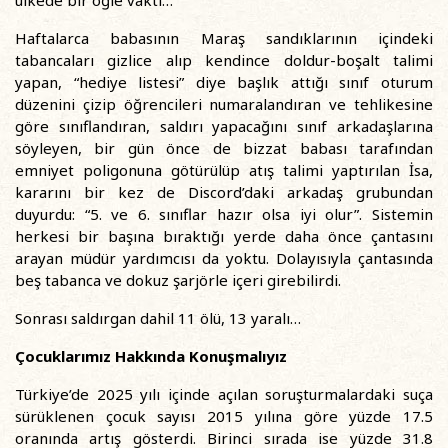
ülkede bir öğle vakti…
Haftalarca babasının Maraş sandıklarının içindeki
tabancaları gizlice alıp kendince doldur-boşalt talimi
yapan, “hediye listesi” diye başlık attığı sınıf oturum
düzenini çizip öğrencileri numaralandıran ve tehlikesine
göre sınıflandıran, saldırı yapacağını sınıf arkadaşlarına
söyleyen, bir gün önce de bizzat babası tarafından
emniyet poligonuna götürülüp atış talimi yaptırılan İsa,
kararını bir kez de Discord’daki arkadaş grubundan
duyurdu: “5. ve 6. sınıflar hazır olsa iyi olur”. Sistemin
herkesi bir başına bıraktığı yerde daha önce çantasını
arayan müdür yardımcısı da yoktu. Dolayısıyla çantasında
beş tabanca ve dokuz şarjörle içeri girebilirdi.
Sonrası saldırgan dahil 11 ölü, 13 yaralı…
Çocuklarımız Hakkında Konuşmalıyız
Türkiye’de 2025 yılı içinde açılan soruşturmalardaki suça
sürüklenen çocuk sayısı 2015 yılına göre yüzde 17.5
oranında artış gösterdi. Birinci sırada ise yüzde 31.8