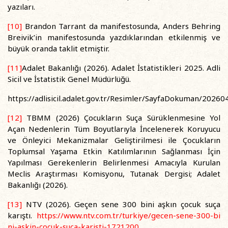
yazıları.
[10]
Brandon Tarrant da manifestosunda, Anders Behring
Breivik’in manifestosunda yazdıklarından etkilenmiş ve
büyük oranda taklit etmiştir.
[11]
Adalet Bakanlığı (2026). Adalet İstatistikleri 2025. Adli
Sicil ve İstatistik Genel Müdürlüğü.
https://adlisicil.adalet.gov.tr/Resimler/SayfaDokuman/2026
[12]
TBMM (2026) Çocukların Suça Sürüklenmesine Yol
Açan Nedenlerin Tüm Boyutlarıyla İncelenerek Koruyucu
ve Önleyici Mekanizmalar Geliştirilmesi ile Çocukların
Toplumsal Yaşama Etkin Katılımlarının Sağlanması İçin
Yapılması Gerekenlerin Belirlenmesi Amacıyla Kurulan
Meclis Araştırması Komisyonu, Tutanak Dergisi; Adalet
Bakanlığı (2026).
[13]
NTV (2026). Geçen sene 300 bini aşkın çocuk suça
karıştı.
https://www.ntv.com.tr/turkiye/gecen-sene-300-bi
ni-askin-cocuk-suca-karisti-1721200