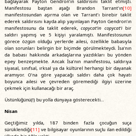
bağlayarak Payton Gendron’ın saldırısını taklit etmişti.
Manifestosu baştan aşağı Brandon Tarrant’ın
[10]
manifestosundan aşırma olan ve Tarrant’ı birebir taklit
ederek saldırısını kayda alıp yayınlayan Payton Gendron’ın
manifestosunu da taklit ederek,
copycat’in copycat’i
bir
saldırı yapmış ve 5 kişiyi yaralamıştı. Manifestosunun
görece özgün olduğu yerlerde ailesi, özellikle babasıyla
olan sorunları belirgin bir biçimde görülmekteydi. İsa’nın
da babası hakkında arkadaşlarına yazdıkları bu yönden
epey benzeşmekte. Ancak İsa’nın manifestosu, saldırıya
siyasal, sınıfsal, ırksal ya da kültürel herhangi bir dayanak
aramıyor. O’na göre yapacağı saldırı daha çok hayatı
boyunca ailesi ve çevreden göremediği ilgiyi üzerine
çekmek için kullanacağı bir araç.
Üstünlüğünü(!) bu yolla dünyaya gösterecekti…
Nisan
Geçtiğimiz yılda, 187 binden fazla çocuğun suça
sürüklendiği
[11]
ve bilgisayar oyunlarının suçlu ilan edildiği