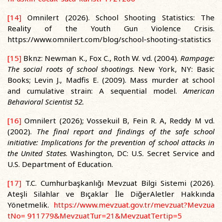
[14]
Omnilert (2026). School Shooting Statistics: The
Reality of the Youth Gun Violence Crisis.
https://www.omnilert.com/blog/school-shooting-statistics
[15]
Bknz: Newman K., Fox C., Roth W. vd. (2004).
Rampage:
The social roots of school shootings
. New York, NY: Basic
Books; Levin J., Madfis E. (2009). Mass murder at school
and cumulative strain: A sequential model.
American
Behavioral Scientist 52.
[16]
Omnilert (2026); Vossekuil B, Fein R. A, Reddy M vd.
(2002).
The final report and findings of the safe school
initiative: Implications for the prevention of school attacks in
the United States
. Washington, DC: U.S. Secret Service and
U.S. Department of Education.
[17]
T.C. Cumhurbaşkanlığı Mevzuat Bilgi Sistemi (2026).
Ateşli Silahlar ve Bıçaklar İle DiğerAletler Hakkında
Yönetmelik.
https://www.mevzuat.gov.tr/mevzuat?Mevzua
tNo= 911779&MevzuatTur=21&MevzuatTertip=5