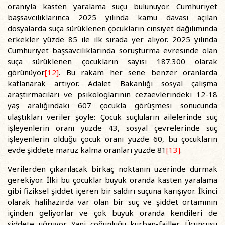
oranıyla kasten yaralama suçu bulunuyor. Cumhuriyet
başsavcılıklarınca 2025 yılında kamu davası açılan
dosyalarda suça sürüklenen çocukların cinsiyet dağılımında
erkekler yüzde 85 ile ilk sırada yer alıyor. 2025 yılında
Cumhuriyet başsavcılıklarında soruşturma evresinde olan
suça sürüklenen çocukların sayısı 187.300 olarak
görünüyor
[12]
. Bu rakam her sene benzer oranlarda
katlanarak artıyor. Adalet Bakanlığı sosyal çalışma
araştırmacıları ve psikologlarının cezaevlerindeki 12-18
yaş aralığındaki 607 çocukla görüşmesi sonucunda
ulaştıkları veriler şöyle: Çocuk suçluların ailelerinde suç
işleyenlerin oranı yüzde 43, sosyal çevrelerinde suç
işleyenlerin olduğu çocuk oranı yüzde 60, bu çocukların
evde şiddete maruz kalma oranları yüzde 81
[13]
.
Verilerden çıkarılacak birkaç noktanın üzerinde durmak
gerekiyor. İlki bu çocuklar büyük oranda kasten yaralama
gibi fiziksel şiddet içeren bir saldırı suçuna karışıyor. İkinci
olarak halihazırda var olan bir suç ve şiddet ortamının
içinden geliyorlar ve çok büyük oranda kendileri de
şiddete uğruyor. Yani çoğunluğu kurban-failler. Üçüncüsü