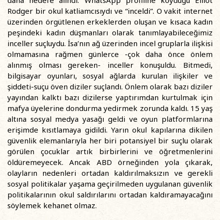
daha hedefe alındı. WhatsApp profiline koyduğu Elliot
Rodger bir okul katliamcısıydı ve “inceldi”. O vakit internet
üzerinden örgütlenen erkeklerden oluşan ve kısaca kadın
peşindeki kadın düşmanları olarak tanımlayabileceğimiz
inceller suçluydu. İsa’nın ağ üzerinden incel gruplarla ilişkisi
olmamasına rağmen günlerce -çok daha önce önlem
alınmış olması gereken- inceller konuşuldu. Bitmedi,
bilgisayar oyunları, sosyal ağlarda kurulan ilişkiler ve
şiddeti-suçu öven diziler suçlandı. Önlem olarak bazı diziler
yayından kalktı bazı dizilerse yaptırımdan kurtulmak için
mafya üyelerine dondurma yedirmek zorunda kaldı. 15 yaş
altına sosyal medya yasağı geldi ve oyun platformlarına
erişimde kısıtlamaya gidildi. Yarın okul kapılarına dikilen
güvenlik elemanlarıyla her biri potansiyel bir suçlu olarak
görülen çocuklar artık birbirlerini ve öğretmenlerini
öldüremeyecek. Ancak ABD örneğinden yola çıkarak,
olayların nedenleri ortadan kaldırılmaksızın ve gerekli
sosyal politikalar yaşama geçirilmeden uygulanan güvenlik
politikalarının okul saldırılarını ortadan kaldıramayacağını
söylemek kehanet olmaz.