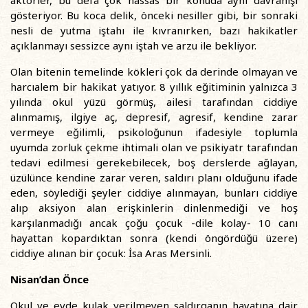
aktörler, bu defa çok hassas bir konuda aynı davranışı
gösteriyor. Bu koca delik, önceki nesiller gibi, bir sonraki
nesli de yutma iştahı ile kıvranırken, bazı hakikatler
açıklanmayı sessizce aynı iştah ve arzu ile bekliyor.
Olan bitenin temelinde kökleri çok da derinde olmayan ve
harcıalem bir hakikat yatıyor. 8 yıllık eğitiminin yalnızca 3
yılında okul yüzü görmüş, ailesi tarafından ciddiye
alınmamış, ilgiye aç, depresif, agresif, kendine zarar
vermeye eğilimli, psikoloğunun ifadesiyle toplumla
uyumda zorluk çekme ihtimali olan ve psikiyatr tarafından
tedavi edilmesi gerekebilecek, boş derslerde ağlayan,
üzülünce kendine zarar veren, saldırı planı olduğunu ifade
eden, söylediği şeyler ciddiye alınmayan, bunları ciddiye
alıp aksiyon alan erişkinlerin dinlenmediği ve hoş
karşılanmadığı ancak çoğu çocuk -dile kolay- 10 canı
hayattan kopardıktan sonra (kendi öngördüğü üzere)
ciddiye alınan bir çocuk: İsa Aras Mersinli.
Nisan’dan Önce
Okul ve evde kulak verilmeyen saldırganın hayatına dair