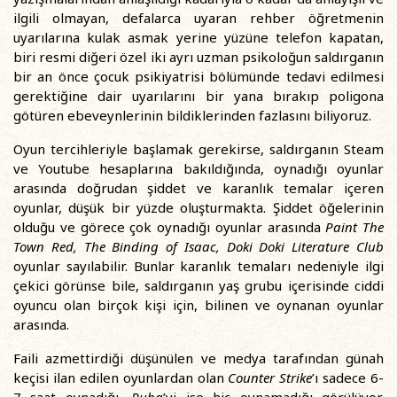
ilgili olmayan, defalarca uyaran rehber öğretmenin
uyarılarına kulak asmak yerine yüzüne telefon kapatan,
biri resmi diğeri özel iki ayrı uzman psikoloğun saldırganın
bir an önce çocuk psikiyatrisi bölümünde tedavi edilmesi
gerektiğine dair uyarılarını bir yana bırakıp poligona
götüren ebeveynlerinin bildiklerinden fazlasını biliyoruz.
Oyun tercihleriyle başlamak gerekirse, saldırganın Steam
ve Youtube hesaplarına bakıldığında, oynadığı oyunlar
arasında doğrudan şiddet ve karanlık temalar içeren
oyunlar, düşük bir yüzde oluşturmakta. Şiddet öğelerinin
olduğu ve görece çok oynadığı oyunlar arasında
Paint The
Town Red, The Binding of Isaac, Doki Doki Literature Club
oyunlar sayılabilir. Bunlar karanlık temaları nedeniyle ilgi
çekici görünse bile, saldırganın yaş grubu içerisinde ciddi
oyuncu olan birçok kişi için, bilinen ve oynanan oyunlar
arasında.
Faili azmettirdiği düşünülen ve medya tarafından günah
keçisi ilan edilen oyunlardan olan
Counter Strike
’ı sadece 6-