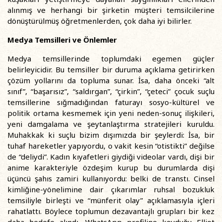
alınmış ve herhangi bir şirketin müşteri temsilcilerine
dönüştürülmüş öğretmenlerden, çok daha iyi bilirler.
Medya Temsilleri ve Önlemler
Medya temsillerinde toplumdaki egemen güçler
belirleyicidir. Bu temsiller bir duruma açıklama getirirken
çözüm yollarını da topluma sunar. İsa, daha önceki “alt
sınıf”, “başarısız”, “saldırgan”, “çirkin”, “çeteci” çocuk suçlu
temsillerine sığmadığından faturayı sosyo-kültürel ve
politik ortama kesmemek için yeni neden-sonuç ilişkileri,
yeni damgalama ve şeytanlaştırma stratejileri kuruldu.
Muhakkak ki suçlu bizim dışımızda bir şeylerdi: İsa, bir
tuhaf hareketler yapıyordu, o vakit kesin “otistikti” değilse
de “deliydi”. Kadın kıyafetleri giydiği videolar vardı, dişi bir
anime karakteriyle özdeşim kurup bu durumlarda dişi
üçüncü şahıs zamiri kullanıyordu: belki de transtı. Cinsel
kimliğine-yönelimine dair çıkarımlar ruhsal bozukluk
temsiliyle birleşti ve “münferit olay” açıklamasıyla içleri
rahatlattı. Böylece toplumun dezavantajlı grupları bir kez