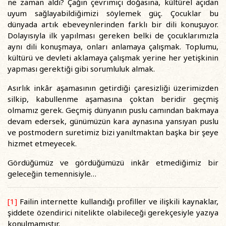
ne zaman aldı? Çağın çevrimiçi doğasına, kültürel açıdan
uyum sağlayabildiğimizi söylemek güç. Çocuklar bu
dünyada artık ebeveynlerinden farklı bir dili konuşuyor.
Dolayısıyla ilk yapılması gereken belki de çocuklarımızla
aynı dili konuşmaya, onları anlamaya çalışmak. Toplumu,
kültürü ve devleti aklamaya çalışmak yerine her yetişkinin
yapması gerektiği gibi sorumluluk almak.
Asırlık inkâr aşamasının getirdiği çaresizliği üzerimizden
silkip, kabullenme aşamasına çoktan beridir geçmiş
olmamız gerek. Geçmiş dünyanın puslu camından bakmaya
devam edersek, günümüzün kara aynasına yansıyan puslu
ve postmodern suretimiz bizi yanıltmaktan başka bir şeye
hizmet etmeyecek.
Gördüğümüz ve gördüğümüzü inkâr etmediğimiz bir
geleceğin temennisiyle…
[1]
Failin internette kullandığı profiller ve ilişkili kaynaklar,
şiddete özendirici nitelikte olabileceği gerekçesiyle yazıya
konulmamıştır.