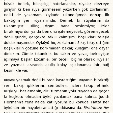
büyük bellek, bilinçdışı, hatırlananlar, rüyalar devreye
giriyor ki ben rüya görmesem yazarken çok zorlanırım.
Belki de yazamam. Öyküde tıkandığımda dönüp ilk
baktığım yer rüyalarımdır. Demek ki rüyalarım da
tıkanmıştır. Bilinç dışım bana seslemiyor, izler
bırakmıyordur ya da ben onu işitemeyecek, göremeyecek
denli günde, gerçekte takılı kalmışım, boşlukları telaşla
doldurmuşumdur. Öyküyü hiç zorlamam. Sıkış tıkış ettiğim
boşlukların gözüne korkmadan bakar, kulağımı ona dayar
dinlerim. Cümle tıkanıklık bu sakin ve yavaş bekleyişte
açılmaya başlar. Ezcümle, bir tecelli biçimi olarak rüyalar
ve yazmak arasında akılla kolay açıklanamaz bir bağ
kesinlikle var.
Rüyayı yazmak değil burada kastettiğim. Rüyanın bıraktığı
ses, bakış ipliklerini; sembolleri, izleri takip etmek.
Kuşkuyu beslemenin, diri tutmanın yolu rüyadan da geçer
ki kuşkucu olmadan öykü yazılamaz bana kalırsa. Judith
Hermann’a fena halde katılıyorum bu konuda. Hatta her
öykünün bir hayaleti anlattığı iddiasına da.
Birbirimize Her