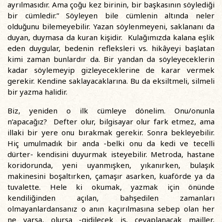
ayrılmasıdır. Ama çoğu kez birinin, bir başkasının söylediği
bir cümledir.” Söyleyen bile cümlenin altında neler
olduğunu bilemeyebilir. Yazan söylenmeyeni, saklananı da
duyan, duymasa da kuran kişidir. Kulağımızda kalana eşlik
eden duygular, bedenin refleksleri vs. hikâyeyi başlatan
kimi zaman bunlardır da. Bir yandan da söyleyeceklerin
kadar söylemeyip gizleyeceklerine de karar vermek
gerekir. Kendine saklayacaklarına. Bu da eksiltmeli, silmeli
bir yazma halidir.
Biz, yeniden o ilk cümleye dönelim. Onu/onunla
n’apacağız? Defter olur, bilgisayar olur fark etmez, ama
illaki bir yere onu bırakmak gerekir. Sonra bekleyebilir.
Hiç umulmadık bir anda -belki onu da kedi ve tecelli
dürter- kendisini duyurmak isteyebilir. Metroda, hastane
koridorunda, yeni uyanmışken, yıkanırken, bulaşık
makinesini boşaltırken, çamaşır asarken, kuaförde ya da
tuvalette. Hele ki okumak, yazmak için önünde
kendiliğinden açılan, bahşedilen zamanları
olmayanlardansanız o anın kaçırılmasına sebep olan her
ne varsa, olursa -gidilecek iş, cevaplanacak mailler,