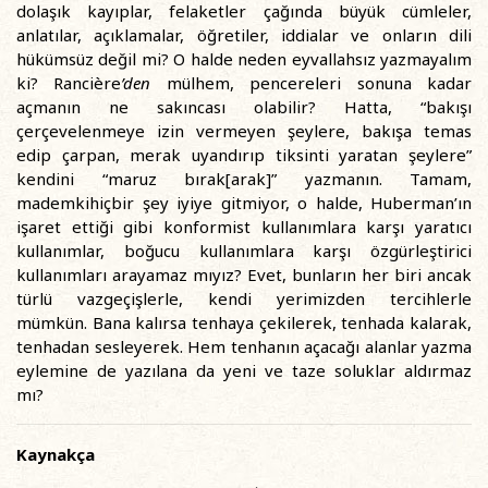
dolaşık kayıplar, felaketler çağında büyük cümleler,
anlatılar, açıklamalar, öğretiler, iddialar ve onların dili
hükümsüz değil mi? O halde neden eyvallahsız yazmayalım
ki? Rancière
’den
mülhem, pencereleri sonuna kadar
açmanın ne sakıncası olabilir? Hatta, “bakışı
çerçevelenmeye izin vermeyen şeylere, bakışa temas
edip çarpan, merak uyandırıp tiksinti yaratan şeylere”
kendini “maruz bırak[arak]” yazmanın. Tamam,
mademkihiçbir şey iyiye gitmiyor, o halde, Huberman’ın
işaret ettiği gibi konformist kullanımlara karşı yaratıcı
kullanımlar, boğucu kullanımlara karşı özgürleştirici
kullanımları arayamaz mıyız? Evet, bunların her biri ancak
türlü vazgeçişlerle, kendi yerimizden tercihlerle
mümkün. Bana kalırsa tenhaya çekilerek, tenhada kalarak,
tenhadan sesleyerek. Hem tenhanın açacağı alanlar yazma
eylemine de yazılana da yeni ve taze soluklar aldırmaz
mı?
Kaynakça