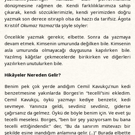
dönüşmesine rağmen de. Kendi farklılıklarımıza sahip
çıkarak, kendi sözcüklerimizle, kendi yerimizden doğru
yazmak son derece ıstıraplı olsa da hazzı da tarifsiz. Ágota
Kristóf
Okumaz Yazmaz
’
da şöyle söyler:
Öncelikle yazmak gerekir, elbette. Sonra da yazmaya
devam etmek. Kimsenin umurunda değilken bile. Kimsenin
asla umurunda olmayacağı duygusuna kapılırken bile.
Yazılmış kâğıtlar çekmecelerde birikirken ve diğerleri
yazılırken unutulurken bile.
Hikâyeler Nereden Gelir?
Benim pek çok yerde andığım Cemil Kavukçu’nun kedi
benzetmesine yakınlarda Borges’in “tecelli”sini ekledim.
Cemil Kavukçu, öykü yazmayı kediye benzetir, kedi
sevmeye. Yanınıza geldi, sevdiniz sevdiniz, giderse
çağırsanız da gelmez. Öykü de böyle benim için. Ve evet şu
tecelli meselesi. Borges, “ben bir şey yazıyorsam bu bana
tecelli ettiğindendir.” der, “Bu da sanırım mütevazı bir
şekilde esine inandığım anlamına gelir. (...)” Burada elbette