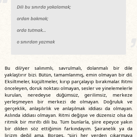
Dili bu sınırda yakalamak;
ordan bakmak;
orda tutmak…
o sınırdan yazmak
Bu dil/yer salınımlı, savrulmalı, dolanmalı bir dile
yaklaştırır bizi. Bütün, tamamlanmış, emin olmayan bir dil.
Eksiltmeler, küçültmeler, kırıp parçalayıp bırakmalar. Ritmi
önceleyen, doruk noktası olmayan, sesler ve yinelemelerle
kurulan, neredeyse düğümsüz, gerilimsiz, merkeze
yerleşmeyen bir merkezi de olmayan. Doğruluk ve
gerçeklik, anlaşılırlık ve anlaşılmak iddiası da olmayan.
Aslında iddiası olmayan. Ritmi değişse ve düzensiz olsa da
ritmik bir mırıltı dili bu. Tüm bunlarla, şiire epeyce yakın
bir dilden söz ettiğimin farkındayım. Şairanelik ya da
lirizm değil ama. Borges, “şiiri her yerden çıkarmaya