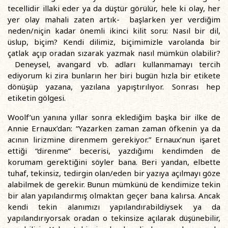
tecellidir illaki eder ya da düştür görülür, hele ki olay, her
yer olay mahali zaten artık- başlarken yer verdiğim
neden/niçin kadar önemli ikinci kilit soru: Nasıl bir dil,
üslup, biçim? Kendi dilimiz, biçimimizle varolanda bir
çatlak açıp oradan sızarak yazmak nasıl mümkün olabilir?
Deneysel, avangard vb. adları kullanmamayı tercih
ediyorum ki zira bunların her biri bugün hızla bir etikete
dönüşüp yazana, yazılana yapıştırılıyor. Sonrası hep
etiketin gölgesi.
Woolf’un yanına yıllar sonra eklediğim başka bir ilke de
Annie Ernaux’dan: “Yazarken zaman zaman öfkenin ya da
acının lirizmine direnmem gerekiyor.” Ernaux’nun işaret
ettiği “direnme” becerisi, yazdığımı kendimden de
korumam gerektiğini söyler bana. Beri yandan, elbette
tuhaf, tekinsiz, tedirgin olan/eden bir yazıya açılmayı göze
alabilmek de gerekir. Bunun mümkünü de kendimize tekin
bir alan yapılandırmış olmaktan geçer bana kalırsa. Ancak
kendi tekin alanımızı yapılandırabildiysek ya da
yapılandırıyorsak oradan o tekinsize açılarak düşünebilir,