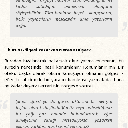
olmadığını, övgüye mazhar olup olmadığını, ne
kadar satıldığını bilmemem olduğunu
söyleyebilirim. Tüm bunların hepsi... kitapçıların,
belki yayıncıların meselesidir, ama yazarların
değil.
Okurun Gölgesi Yazarken Nereye Düşer?
Buradan hizalanarak bakarsak okur yazma eyleminin, bu
sürecin neresinde, nasıl konumlanır? Konumlanır mı? Bir
öteki, başka olarak okura konuşuyor olmanın gölgesi -
eğer ki sahiden de bir yaratıcı hamle ise yazmak da- buna
ne kadar düşer? Ferrari’nin Borges’e sorusu:
Şimdi, işitsel ya da görsel aktarımı bir iletişim
biçimi olarak düşündüğümüz veya bahsettiğimiz
bu çağı göz önünde bulundurarak, eğer
dinleyicinin varlığı hissediliyorsa, yazarken
okurun varlığını nasıl sezinliyorsunuz?