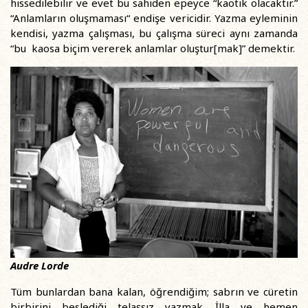
hissedilebilir ve evet bu sahiden epeyce “kaotik olacaktır.”
“Anlamların oluşmaması“ endişe vericidir. Yazma eyleminin
kendisi, yazma çalışması, bu çalışma süreci aynı zamanda
“bu kaosa biçim vererek anlamlar oluştur[mak]” demektir.
Audre Lorde
Tüm bunlardan bana kalan, öğrendiğim; sabrın ve cüretin
birbirini beslediği telaşsız yazmak. İlla ve hemen