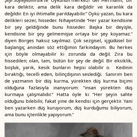
Şeyi Söyleyebilirdik
’te “Öykünün merkezi” der Hermann, “bir
kara deliktir, ama delik kara değildir ve karanlık da
değildir. En iyi ihtimalle parıldayabilir.” Öykü yazan, bu kara
delikleri sezer, hisseder. Nihayetinde
“
Her yazar kendisine
bir şey geldiğinde bunu hisseder. Başka bir deyişle,
kendisine bir şey gelmemişse ortaya bir şey koyamaz.”
diyen Borges haksız sayılmaz. Çok sezgisel, içgüdüsel bir
başlangıç anından söz ettiğimin farkındayım. Bu herkes
için böyle olmayabilir ki zorunda da değil. Zira bu
hissedilen; olan, tam, bütün bir şey de değil. Bir eksiklik,
boşluk, yarık, kesik bunların hepsi olabilir o. Kedinin
bıraktığı, tecelli eden, bilinçdışının seslediği. Sanırım ben
de yazmanın bir düş kurma, yürekten düş kurma biçimi
olduğuna fazlasıyla inanıyorum: “insan yürekten düş
kurmaya çalışmalıdır.” Hatta öyle ki “Her şeyin sahte
olduğunu bilebilir, fakat yine de kendisi için gerçektir. Yani
ben yazarken düş kuruyorum, düş kurduğumu biliyorum,
ama bunu içtenlikle yapıyorum.”