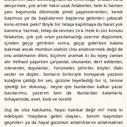
devşirmek, yok artık! Yakın uzak felaketler, hele ki hemen
yanı başımızda dibimizde şimdi yaşanıverenleri, kendi
başımıza ya da başkalarının başlarına gelenleri çabucak
konu etmek peki? Böyle bir telaşa kapılmaya da hacet yok
kanımca. Yazmak, telaşı da sevmez zira. Hele ki söz konusu
felaketse, çok çok onun yazılamazlığı üzerine düşünmek;
içinden geçip gittikten sonra, geçip giderken kalana
bakmak ancak mümkün olabilir. Onu anlatıvermek değil de
onu anlatmanın dilini, biçimini aramak ki bu epey zaman
alır. Velhasıl yaşarken çarpanlar, okunanlar, dert edilenler,
izlenenler, duyulanlar... Yürümeler, şehirler, köyler; illaki
sesler ve düşler... bunların birbiriyle konuşarak yazanın
kulağına çaldığı bir ses, gözüne teyellediği bir iz, tenine
işlediği bir dokunuş... neyse işte bunlardan kalkar yazar
bazılarımız, yazarım ben de. Bunlardan kalanlarla.
Nihayetinde, evet, kedi ve tecelli!
Düş de olsa hakikatte, hepsi hakikat değil mi? Hele ki
edebiyatı “meydana gelen olayları... benim başımdan
geçenleri ya da hayal gücümün anlattıklarını anlatmaktan