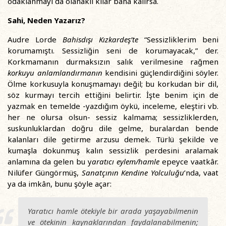
odaklanmayı da olanaklı kılar bana kalırsa.
Sahi, Neden Yazarız?
Audre Lorde
Bahisdışı Kızkardeş
’te
“Sessizliklerim beni
korumamıştı. Sessizliğin seni de korumayacak,” der.
Korkmamanın durmaksızın salık verilmesine rağmen
korkuyu anlamlandırmanın
kendisini güçlendirdiğini söyler.
Ölme korkusuyla konuşmamayı değil; bu korkudan bir dil,
söz kurmayı tercih ettiğini belirtir. İşte benim için de
yazmak en temelde -yazdığım öykü, inceleme, eleştiri vb.
her ne olursa olsun- sessiz kalmama; sessizliklerden,
suskunluklardan doğru dile gelme, buralardan bende
kalanları dile getirme arzusu demek. Türlü şekilde ve
kumaşla dokunmuş kalın sessizlik perdesini aralamak
anlamına da gelen bu y
aratıcı eylem/hamle
epeyce vaatkâr.
Nilüfer Güngörmüş,
Sanatçının Kendine Yolculuğu
’nda, vaat
ya da imkân, bunu şöyle açar:
Yaratıcı hamle ötekiyle bir arada yaşayabilmenin
ve ötekinin kaynaklarından faydalanabilmenin;