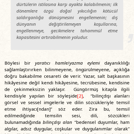
dürtülerin istilasına karşı ayakta kalabilmenin; ilk
dönemlere özgü doğal yıkıcılığın kötücül
saldırganlığa dönüşmesini engellemenin; dış
dünyanın değiştirilemeyen koşullarına,
engellenmeye, gecikmelere tahammül etme
kapasitesini artırabilmenin yoludur.
Böylesi bir
yaratıcı hamle
/
yazma eylemi
dayanıklılığı
sağlamlaştırırken bilinmeyene, öngürülmeyene, açıklığa
doğru bakabilme cesareti de verir. Yazar, salt başkasının
hikâyesine değil kendi hikâyesine, tecrübesine, kendisine
de çekinmeksizin yaklaşır. Güngörmüş kitapla ilgili
kendisiyle yapılan bir söyleşide
[2]
, “bilinçdışı alanları
görsel ve sessel imgelerle ve dilin sözcükleriyle temsil
etme ihtiyacı[ndan]” söz eder. Zira bu, temsil
edilmediğinde temsilin sesi, dili, sözcükleri
bulunamadığında
bilinçdışı alan
“bedensel duyumlar, ham
algılar, adsız duygular, coşkular ve duygulanımlar olarak”