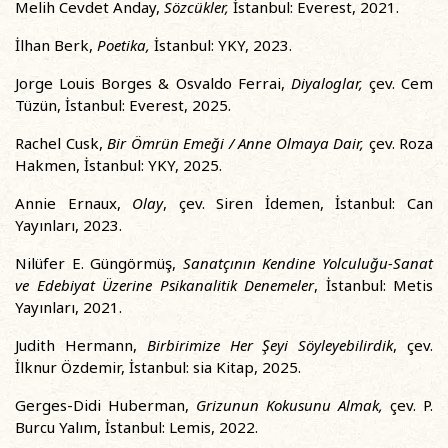
Melih Cevdet Anday,
Sözcükler
,
İstanbul: Everest, 2021.
İlhan Berk,
Poetika,
İstanbul: YKY, 2023.
Jorge Louis Borges & Osvaldo Ferrai,
Diyaloglar,
çev. Cem
Tüzün, İstanbul: Everest, 2025.
Rachel Cusk,
Bir Ömrün Emeği / Anne Olmaya Dair,
çev. Roza
Hakmen, İstanbul: YKY, 2025.
Annie Ernaux,
Olay
, çev. Siren İdemen, İstanbul: Can
Yayınları, 2023.
Nilüfer E. Güngörmüş,
Sanatçının Kendine Yolculuğu-Sanat
ve Edebiyat Üzerine Psikanalitik Denemeler
, İstanbul: Metis
Yayınları, 2021.
Judith Hermann,
Birbirimize Her Şeyi Söyleyebilirdik
, çev.
İlknur Özdemir, İstanbul: sia Kitap, 2025.
Gerges-Didi Huberman,
Grizunun Kokusunu Almak
,
çev. P.
Burcu Yalım, İstanbul: Lemis, 2022.