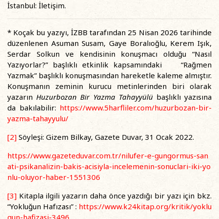
İstanbul: İletişim.
* Koçak bu yazıyı, İZBB tarafından 25 Nisan 2026 tarihinde
düzenlenen Asuman Susam, Gaye Boralıoğlu, Kerem Işık,
Serdar Solkun ve kendisinin konuşmacı olduğu “Nasıl
Yazıyorlar?” başlıklı etkinlik kapsamındaki “Rağmen
Yazmak” başlıklı konuşmasından hareketle kaleme almıştır.
Konuşmanın zeminin kurucu metinlerinden biri olarak
yazarın
Huzurbozan Bir Yazma Tahayyülü
başlıklı yazısına
da bakılabilir:
https://www.5harfliler.com/huzurbozan-bir-
yazma-tahayyulu/
[2]
Söyleşi: Gizem Bilkay, Gazete Duvar, 31 Ocak 2022.
https://www.gazeteduvar.com.tr/nilufer-e-gungormus-san
ati-psikanalizin-bakis-acisiyla-incelemenin-sonuclari-iki-yo
nlu-oluyor-haber-1551306
[3]
Kitapla ilgili yazarın daha önce yazdığı bir yazı için bkz.
“Yokluğun Hafızası” :
https://www.k24kitap.org/kritik/yoklu
gun-hafizasi-3496