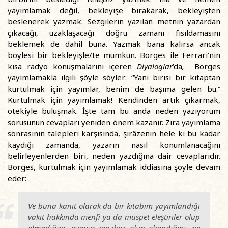
yayımlamak değil, bekleyişe bırakarak, bekleyişten
beslenerek yazmak. Sezgilerin yazılan metnin yazardan
çıkacağı, uzaklaşacağı doğru zamanı fısıldamasını
beklemek de dahil buna. Yazmak bana kalırsa ancak
böylesi bir bekleyişle/te mümkün. Borges ile Ferrari’nin
kısa radyo konuşmalarını içeren
Diyaloglar
’da
,
Borges
yayımlamakla ilgili şöyle söyler: “Yani birisi bir kitaptan
kurtulmak için yayımlar, benim de başıma gelen bu.”
Kurtulmak için yayımlamak! Kendinden artık çıkarmak,
ötekiyle buluşmak. İşte tam bu anda neden yazıyorum
sorusunun cevapları yeniden önem kazanır. Zira yayımlama
sonrasının talepleri karşısında, şirâzenin hele ki bu kadar
kaydığı zamanda, yazarın nasıl konumlanacağını
belirleyenlerden biri, neden yazdığına dair cevaplarıdır.
Borges, kurtulmak için yayımlamak iddiasına şöyle devam
eder:
Ve buna kanıt olarak da bir kitabım yayımlandığı
vakit hakkında menfi ya da müspet eleştiriler olup