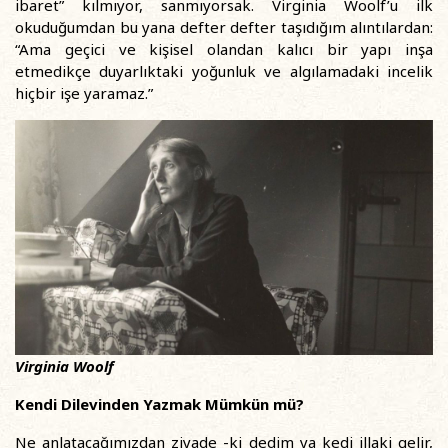
ibaret” kılmıyor, sanmıyorsak. Virginia Woolf’u ilk
okuduğumdan bu yana defter defter taşıdığım alıntılardan:
“Ama geçici ve kişisel olandan kalıcı bir yapı inşa
etmedikçe duyarlıktaki yoğunluk ve algılamadaki incelik
hiçbir işe yaramaz.”
Virginia Woolf
Kendi Dilevinden Yazmak Mümkün mü?
Ne anlatacağımızdan ziyade -ki dedim ya kedi illaki gelir,