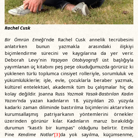
Rachel Cusk
Bir Ömrün Emeği
’nde Rachel Cusk annelik tecrübesini
anlatırken bunun yazmakla arasındaki ilişkiyi
biçimlendirme sürecini ve kaygılarına da yer verir.
Deborah Levy’nin
Yaşayan Otobiyografi
üst başlığıyla
yayımlanan üç kitabını peş peşe okuduğumuzda görürüz ki
yüklenen türlü toplumca cinsiyet rolleriyle, sorumluluk ve
yükümlülüklerle; işle, evle, çocuklarla beraber yazmak,
kültürel entelektüel, akademik tüm bu çalışmalar hiç de
kolay değildir. Joanna Russ
Yazmak Yasak-Bastırılan Kadın
Yazını
’
nda yazan kadınların 18. yüzyıldan 20. yüzyıla
kadarki zaman diliminde bastırılma biçimlerini aktarırken
kurumsallaşmış patriyarkanın yöntemlerini örnekler
üzerinden görünür kılar. Kadınların maruz bırakıldığı
durumun “kasıtlı bir kumpas” olduğunu belirtir. Emile
Pine
Kendime Notlar
’
[3]
da yok sayılma, küçümsenme,