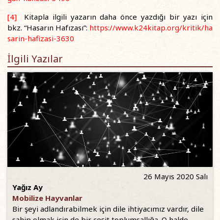
[4]
Kitapla ilgili yazarın daha önce yazdığı bir yazı için
bkz. “Hasarın Hafızası”:
https://www.k24kitap.org/kritik/ha
sarin-hafizasi-3630
İlgili Yazılar
26 Mayıs 2020 Salı
Yağız Ay
Mobilize Hayvanlar
Bir şeyi adlandırabilmek için dile ihtiyacımız vardır, dile
sahip olmak için de bir çeşit toplumsallığa. O halde