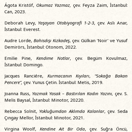
Ágota Kristóf,
Okumaz Yazmaz
,
çev. Feyza Zaim, İstanbul:
Can, 2023.
Deborah Levy,
Yaşayan Otobiyografi 1-2-3
, çev. Aslı Anar,
İstanbul: Everest.
Audre Lorde,
Bahisdışı Kızkadeş
, çev. Gülkan ‘Noir’ ve Yusuf
Demirörs, İstanbul: Otonom, 2022.
Emilie Pine,
Kendime Notlar
, çev. Begüm Kovulmaz,
İstanbul: Domingo.
Jacques Ranciére,
Kurmacanın Kıyıları
,
“Sokağa Bakan
Pencere”,
çev. Yunus Çetin. İstanbul: Metis, 2019.
Joanna Russ,
Yazmak Yasak – Bastırılan Kadın Yazını
,
çev. S.
Melis Baysal, İstanbul: Minotor, 20220.
Rebecca Solnit,
Yokluğumdan Aklımda Kalanlar
, çev. Seda
Çıngay Mellor, İstanbul: Minotor, 2021.
Virgina Woolf,
Kendine Ait Bir Oda
, çev. Suğra Öncü,