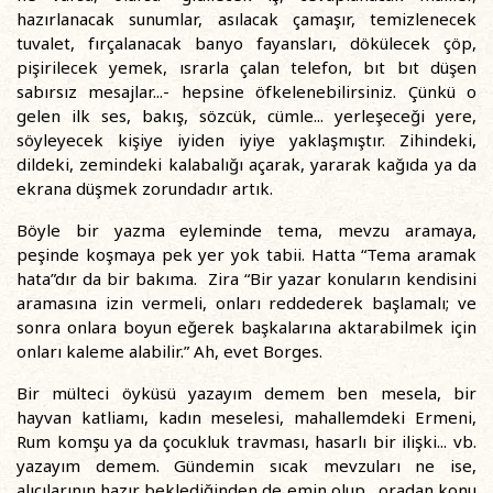
hazırlanacak sunumlar, asılacak çamaşır, temizlenecek
tuvalet, fırçalanacak banyo fayansları, dökülecek çöp,
pişirilecek yemek, ısrarla çalan telefon, bıt bıt düşen
sabırsız mesajlar...- hepsine öfkelenebilirsiniz. Çünkü o
gelen ilk ses, bakış, sözcük, cümle... yerleşeceği yere,
söyleyecek kişiye iyiden iyiye yaklaşmıştır. Zihindeki,
dildeki, zemindeki kalabalığı açarak, yararak kağıda ya da
ekrana düşmek zorundadır artık.
Böyle bir yazma eyleminde tema, mevzu aramaya,
peşinde koşmaya pek yer yok tabii. Hatta “Tema aramak
hata”dır da bir bakıma. Zira “Bir yazar konuların kendisini
aramasına izin vermeli, onları reddederek başlamalı; ve
sonra onlara boyun eğerek başkalarına aktarabilmek için
onları kaleme alabilir.” Ah, evet Borges.
Bir mülteci öyküsü yazayım demem ben mesela, bir
hayvan katliamı, kadın meselesi, mahallemdeki Ermeni,
Rum komşu ya da çocukluk travması, hasarlı bir ilişki... vb.
yazayım demem. Gündemin sıcak mevzuları ne ise,
alıcılarının hazır beklediğinden de emin olup, oradan konu