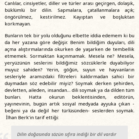
Canlılar, cinsiyetler, diller ve türler arası geçirgen, dolaşık,
büklümlü bir dilin. Sapmalara, çatallanmalara açık;
öngörülmez, kestirilmez. Kayıptan ve boşluktan
korkmayan.
Bunların tek bir yolu olduğunu elbette iddia edemem ki bu
da her yazana göre değişir. Benim bildiğim duyuları, dili
açma alıştırmalarında okurken de yaşarken de tembellik
etmemek. Sormaktan kaçınmamak. Mesela ne? Mesela,
yeryüzünün seslerini bildiğimiz sözcüklerle duyabiliyor
muyuz sahiden? Yerin, göğün, suyun ve hayvanların
sesleriyle aramızdaki filtreleri kaldırmadan sahici bir
duymadan söz edebilir miyiz? Soymak derken şehirden,
devletten, aileden, insandan… dili soymak ya da dilden tüm
bunları. Hatta okurun beklentisinden, editörün,
yayınevinin, bugün artık sosyal medyada ayyuka çıkan -
beğeni ya da değil her türlüsünden- seslerden soymak.
İlhan Berk’in tarif ettiği:
Dilin doğasında sözün sıfıra indiği bir dil vardır