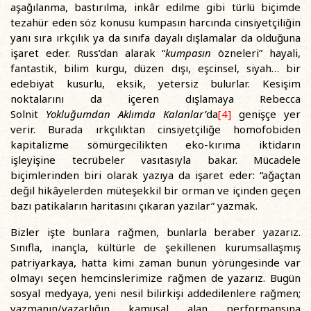
aşağılanma, bastırılma, inkâr edilme gibi türlü biçimde
tezahür eden söz konusu kumpasın harcında cinsiyetçiliğin
yanı sıra ırkçılık ya da sınıfa dayalı dışlamalar da olduğuna
işaret eder. Russ’dan alarak “
kumpasın
özneleri” hayali,
fantastik, bilim kurgu, düzen dışı, eşcinsel, siyah… bir
edebiyat kusurlu, eksik, yetersiz bulurlar. Kesişim
noktalarını da içeren dışlamaya Rebecca
Solnit
Yokluğumdan Aklımda Kalanlar
’
da
[4]
genişçe yer
verir. Burada ırkçılıktan cinsiyetçiliğe homofobiden
kapitalizme sömürgecilikten eko-kırıma iktidarın
işleyişine tecrübeler vasıtasıyla bakar. Mücadele
biçimlerinden biri olarak yazıya da işaret eder: “ağaçtan
değil hikâyelerden müteşekkil bir orman ve içinden geçen
bazı patikaların haritasını çıkaran yazılar” yazmak.
Bizler işte bunlara rağmen, bunlarla beraber yazarız.
Sınıfla, inançla, kültürle de şekillenen kurumsallaşmış
patriyarkaya, hatta kimi zaman bunun yörüngesinde var
olmayı seçen hemcinslerimize rağmen de yazarız. Bugün
sosyal medyaya, yeni nesil bilirkişi addedilenlere rağmen;
yazmanın/yazarlığın kamusal alan performansına