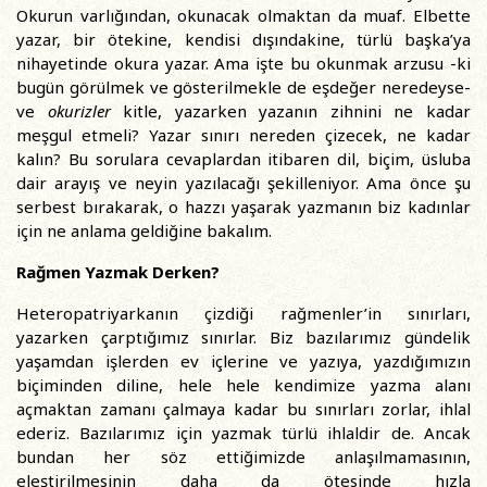
Okurun varlığından, okunacak olmaktan da muaf. Elbette
yazar, bir ötekine, kendisi dışındakine, türlü başka’ya
nihayetinde okura yazar. Ama işte bu okunmak arzusu -ki
bugün görülmek ve gösterilmekle de eşdeğer neredeyse-
ve
okurizler
kitle, yazarken yazanın zihnini ne kadar
meşgul etmeli? Yazar sınırı nereden çizecek, ne kadar
kalın? Bu sorulara cevaplardan itibaren dil, biçim, üsluba
dair arayış ve neyin yazılacağı şekilleniyor. Ama önce şu
serbest bırakarak, o hazzı yaşarak yazmanın biz kadınlar
için ne anlama geldiğine bakalım.
Rağmen Yazmak Derken?
Heteropatriyarkanın çizdiği rağmenler’in sınırları,
yazarken çarptığımız sınırlar. Biz bazılarımız gündelik
yaşamdan işlerden ev içlerine ve yazıya, yazdığımızın
biçiminden diline, hele hele kendimize yazma alanı
açmaktan zamanı çalmaya kadar bu sınırları zorlar, ihlal
ederiz. Bazılarımız için yazmak türlü ihlaldir de. Ancak
bundan her söz ettiğimizde anlaşılmamasının,
eleştirilmesinin daha da ötesinde hızla