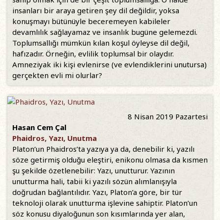
insanları bir araya getiren şey dil değildir, yoksa
konuşmayı bütünüyle beceremeyen kabileler
devamlılık sağlayamaz ve insanlık bugüne gelemezdi.
Toplumsallığı mümkün kılan koşul öyleyse dil değil,
hafızadır. Örneğin, evlilik toplumsal bir olaydır.
Amneziyak iki kişi evlenirse (ve evlendiklerini unutursa)
gerçekten evli mi olurlar?
8 Nisan 2019 Pazartesi
Hasan Cem Çal
Phaidros, Yazı, Unutma
Platon’un Phaidros’ta yazıya ya da, denebilir ki, yazılı
söze getirmiş olduğu eleştiri, enikonu olmasa da kısmen
şu şekilde özetlenebilir: Yazı, unutturur. Yazının
unutturma hali, tabii ki yazılı sözün alımlanışıyla
doğrudan bağlantılıdır. Yazı, Platon’a göre, bir tür
teknoloji olarak unutturma işlevine sahiptir. Platon’un
söz konusu diyaloğunun son kısımlarında yer alan,