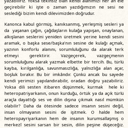
yazabiliriz. Yoksa tekinsiz olan kendi alanımızı her an ele
geçirebilir ki işte o zaman yazdığımızın ne sesi ne
seslediği bizim kendi dilevimizden doğrudur.
Kanonca kabul görmüş, kanıksanmış, yerleşmiş sesleri ya
da yaşanan çağın, çağdaşların kulağa yapışan, onaylanan,
alkışlanan seslerini yeniden üretmek yerine kendi sesini
aramak, o başka sese/başka’nın sesine de kulağı açmak,
yazının konforlu alanını, sorumluluğunu da alarak terk
etmeyi gerektirir. Vazgeçerek, vazgeçmenin
sorumluluğunu alarak yazmak elbette bir tercih. Bu, türlü
kayba, kırılganlığa, savunmasızlığa, yalnızlığa alan açar,
boşluk bırakır. Bu bir imkândır. Çünkü ancak bu sayede
kendi yerimizi yapılandırabilir, oradan doğru yazabiliriz.
Yoksa dili sesten itibaren düşünmek, kurmak hele ki
heteropatriyarkanın, onun kurduğu, örtük ya da açık türlü
araçla dayattığı ses ve dilin dışına çıkmak nasıl mümkün
olabilir? Daha da ötesinde sadece insanın sesini değil,
insan olmayanın sesini de işitmek. O halde hem
heteropayriyarkanın hem de insanın kurumsallaşmış o
merkezî sesini sarsan bir sesin, dilin peşine düşeceğiz.