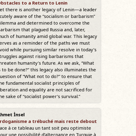
bstacles to a Return to Lenin
et there is another legacy of Lenin—a leader
cutely aware of the “socialism or barbarism”
ilemma and determined to overcome the
arbarism that plagued Russia and, later,
uch of humanity amid global war. This legacy
erves as a reminder of the paths we must
void while pursuing similar resolve in today’s
truggles against rising barbarisms that
hreaten humanity’s future. As we ask, “What
s to be done?” this legacy also illuminates the
uestion of “What not to do?” to ensure that
he fundamental socialist principles of
iberation and equality are not sacrificed for
he sake of “socialist power’s survival.”
hmet İnsel
rdoganisme a trébuché mais reste debout
ace à ce tableau un tant soit peu optimiste
our une possibilité d’alternance en Turquie à