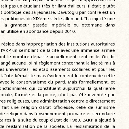
it pas un étudiant très brillant d’ailleurs. Il était plutôt
nt politique dès sa jeunesse. Davutoglu par contre est un
s politiques du XIXème siècle allemand. Il a injecté une
de la grandeur passée impériale ou ottomane dans
gan utilise en abondance depuis 2010.
 réside dans l’appropriation des institutions autoritaires
à l’AKP un semblant de laïcité avec une immense armée
ont le nombre dépasse actuellement cent mille. On dit
changé aucune loi ni règlement concernant la laïcité mis à
les universités, les établissements scolaires et pour les
a laïcité kémaliste mais évidemment le contenu de cette
avec le conservatisme du parti. Mais formellement, et
onctionnaires qui constituent aujourd’hui la quatrième
ionale, l’armée et la police, n’ont pas été inventée par
faires religieuses, une administration centrale directement
fait une religion d’Etat officieuse, celle de sunnisme
 de religion dans l’enseignement primaire et secondaire
aires à la suite du coup d’Etat de 1980. L’AKP a ajouté à
de réislamisation de la société. La réislamisation de la