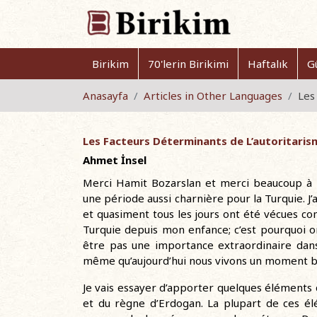
Birikim
70'lerin Birikimi
Haftalık
G
Anasayfa
Articles in Other Languages
Les
Les Facteurs Déterminants de L’autoritaris
Ahmet İnsel
Merci Hamit Bozarslan et merci beaucoup à l’
une période aussi charnière pour la Turquie. J’
et quasiment tous les jours ont été vécues 
Turquie depuis mon enfance; c’est pourquoi on
être pas une importance extraordinaire dans
même qu’aujourd’hui nous vivons un moment bie
Je vais essayer d’apporter quelques éléments 
et du règne d’Erdogan. La plupart de ces él