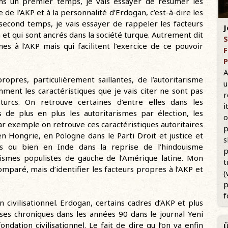
ns un premier temps, je vais essayer de résumer les
 de l’AKP et à la personnalité d’Erdogan, c’est-à-dire les
second temps, je vais essayer de rappeler les facteurs
J
n et qui sont ancrés dans la société turque. Autrement dit
S
es à l’AKP mais qui facilitent l’exercice de ce pouvoir
F
P
A
opres, particulièrement saillantes, de l’autoritarisme
u
ment les caractéristiques que je vais citer ne sont pas
r
turcs. On retrouve certaines d’entre elles dans les
i
de plus en plus les autoritarismes par élection, les
o
r exemple on retrouve ces caractéristiques autoritaires
p
n Hongrie, en Pologne dans le Parti Droit et justice et
s
ns ou bien en Inde dans la reprise de l’hindouisme
p
arismes populistes de gauche de l’Amérique latine. Mon
t
comparé, mais d’identifier les facteurs propres à l’AKP et
(
p
f
 civilisationnel. Erdogan, certains cadres d’AKP et plus
ses chroniques dans les années 90 dans le journal Yeni
dation civilisationnel. Le fait de dire qu l’on va enfin
Ü