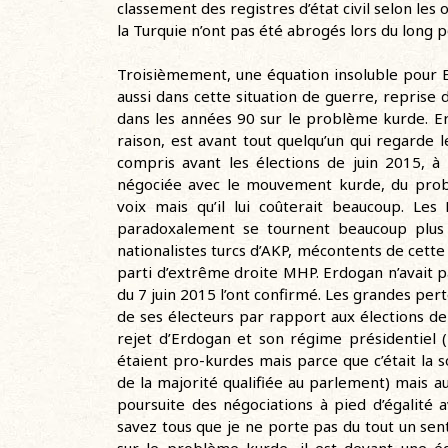
classement des registres d’état civil selon les
la Turquie n’ont pas été abrogés lors du long p
Troisièmement, une équation insoluble pour 
aussi dans cette situation de guerre, repris
dans les années 90 sur le problème kurde. E
raison, est avant tout quelqu’un qui regarde le
compris avant les élections de juin 2015, à
négociée avec le mouvement kurde, du prob
voix mais qu’il lui coûterait beaucoup. Le
paradoxalement se tournent beaucoup plus 
nationalistes turcs d’AKP, mécontents de cett
parti d’extrême droite MHP. Erdogan n’avait pa
du 7 juin 2015 l’ont confirmé. Les grandes pert
de ses électeurs par rapport aux élections 
rejet d’Erdogan et son régime présidentiel 
étaient pro-kurdes mais parce que c’était la s
de la majorité qualifiée au parlement) mais a
poursuite des négociations à pied d’égalité a
savez tous que je ne porte pas du tout un sen