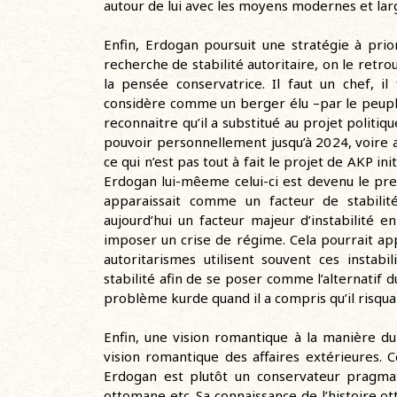
autour de lui avec les moyens modernes et large
Enfin, Erdogan poursuit une stratégie à priori
recherche de stabilité autoritaire, on le retro
la pensée conservatrice. Il faut un chef, i
considère comme un berger élu –par le peuple 
reconnaitre qu’il a substitué au projet politiq
pouvoir personnellement jusqu’à 2024, voire 
ce qui n’est pas tout à fait le projet de AKP i
Erdogan lui-mêeme celui-ci est devenu le premi
apparaissait comme un facteur de stabili
aujourd’hui un facteur majeur d’instabilité e
imposer un crise de régime. Cela pourrait a
autoritarismes utilisent souvent ces insta
stabilité afin de se poser comme l’alternatif d
problème kurde quand il a compris qu’il risqu
Enfin, une vision romantique à la manière d
vision romantique des affaires extérieures. 
Erdogan est plutôt un conservateur pragmati
ottomane etc. Sa connaissance de l’histoire ot