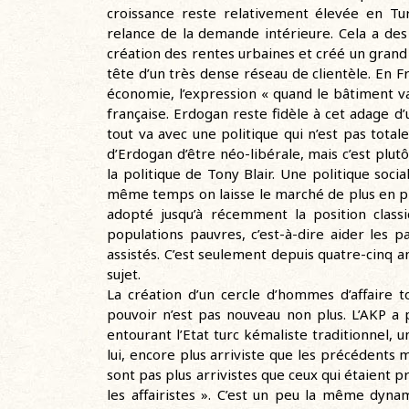
croissance reste relativement élevée en Tur
relance de la demande intérieure. Cela a de
création des rentes urbaines et créé un grand 
tête d’un très dense réseau de clientèle. En 
économie, l’expression « quand le bâtiment va,
française. Erdogan reste fidèle à cet adage 
tout va avec une politique qui n’est pas total
d’Erdogan d’être néo-libérale, mais c’est plutôt
la politique de Tony Blair. Une politique socia
même temps on laisse le marché de plus en plus
adopté jusqu’à récemment la position classi
populations pauvres, c’est-à-dire aider les pa
assistés. C’est seulement depuis quatre-cinq a
sujet.
La création d’un cercle d’hommes d’affaire
pouvoir n’est pas nouveau non plus. L’AKP a p
entourant l’Etat turc kémaliste traditionnel,
lui, encore plus arriviste que les précédents
sont pas plus arrivistes que ceux qui étaient 
les affairistes ». C’est un peu la même dyna