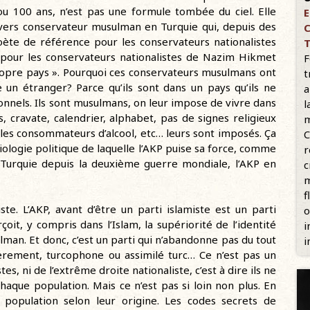
ou 100 ans, n’est pas une formule tombée du ciel. Elle
E
nivers conservateur musulman en Turquie qui, depuis des
C
oète de référence pour les conservateurs nationalistes
T
nt pour les conservateurs nationalistes de Nazim Hikmet
F
propre pays ». Pourquoi ces conservateurs musulmans ont
t
un étranger? Parce qu’ils sont dans un pays qu’ils ne
a
ionnels. Ils sont musulmans, on leur impose de vivre dans
l
 cravate, calendrier, alphabet, pas de signes religieux
m
les consommateurs d’alcool, etc… leurs sont imposés. Ça
C
ciologie politique de laquelle l’AKP puise sa force, comme
r
n Turquie depuis la deuxième guerre mondiale, l’AKP en
c
m
f
te. L’AKP, avant d’être un parti islamiste est un parti
o
rçoit, y compris dans l’Islam, la supériorité de l’identité
i
man. Et donc, c’est un parti qui n’abandonne pas du tout
i
lièrement, turcophone ou assimilé turc… Ce n’est pas un
s, ni de l’extrême droite nationaliste, c’est à dire ils ne
haque population. Mais ce n’est pas si loin non plus. En
la population selon leur origine. Les codes secrets de