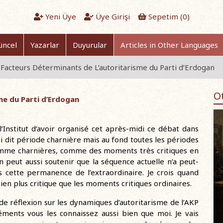
Yeni Üye
Üye Girişi
Sepetim (
0
)
üncel
Yazarlar
Duyurular
Articles in Other Languages
 Facteurs Déterminants de L’autoritarisme du Parti d’Erdogan
Ot
me du Parti d’Erdogan
Institut d’avoir organisé cet après-midi ce débat dans
ai dit période charnière mais au fond toutes les périodes
comme charnières, comme des moments très critiques en
 peut aussi soutenir que la séquence actuelle n’a peut-
 cette permanence de l’extraordinaire. Je crois quand
n plus critique que les moments critiques ordinaires.
de réflexion sur les dynamiques d’autoritarisme de l’AKP
éments vous les connaissez aussi bien que moi. Je vais