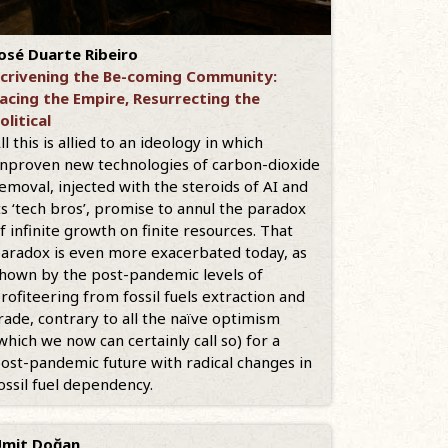
osé Duarte Ribeiro
crivening the Be-coming Community:
acing the Empire, Resurrecting the
olitical
ll this is allied to an ideology in which
nproven new technologies of carbon-dioxide
emoval, injected with the steroids of AI and
ts ‘tech bros’, promise to annul the paradox
f infinite growth on finite resources. That
aradox is even more exacerbated today, as
hown by the post-pandemic levels of
rofiteering from fossil fuels extraction and
rade, contrary to all the naïve optimism
which we now can certainly call so) for a
ost-pandemic future with radical changes in
ossil fuel dependency.
mit Doğan