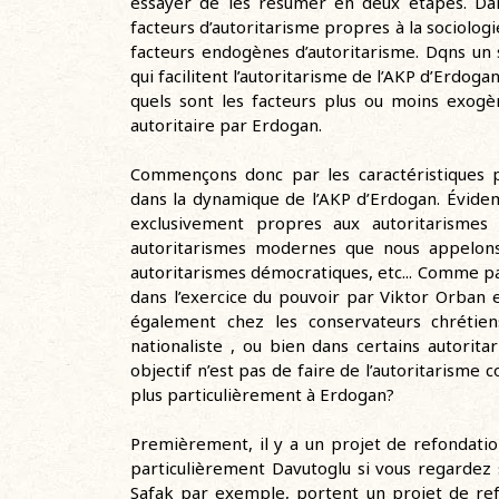
essayer de les résumer en deux étapes. Da
facteurs d’autoritarisme propres à la sociologie
facteurs endogènes d’autoritarisme. Dqns un 
qui facilitent l’autoritarisme de l’AKP d’Erdoga
quels sont les facteurs plus ou moins exogèn
autoritaire par Erdogan.
Commençons donc par les caractéristiques pr
dans la dynamique de l’AKP d’Erdogan. Évidem
exclusivement propres aux autoritarismes 
autoritarismes modernes que nous appelons 
autoritarismes démocratiques, etc... Comme pa
dans l’exercice du pouvoir par Viktor Orban e
également chez les conservateurs chrétie
nationaliste , ou bien dans certains autorit
objectif n’est pas de faire de l’autoritarisme 
plus particulièrement à Erdogan?
Premièrement, il y a un projet de refondation
particulièrement Davutoglu si vous regardez 
Safak par exemple, portent un projet de refon