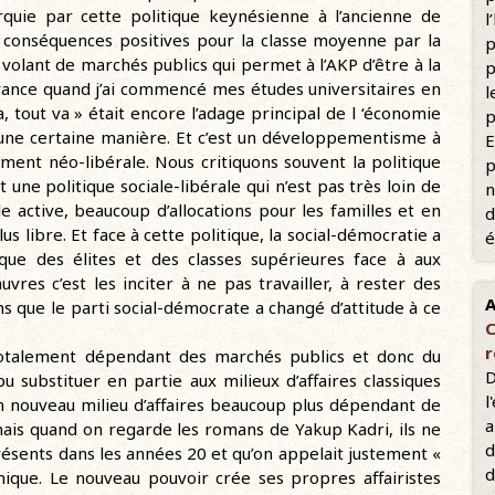
quie par cette politique keynésienne à l’ancienne de
l
s conséquences positives pour la classe moyenne par la
p
volant de marchés publics qui permet à l’AKP d’être à la
p
France quand j’ai commencé mes études universitaires en
l
 tout va » était encore l’adage principal de l ‘économie
p
d’une certaine manière. Et c’est un développementisme à
E
ement néo-libérale. Nous critiquons souvent la politique
p
 une politique sociale-libérale qui n’est pas très loin de
n
le active, beaucoup d’allocations pour les familles et en
d
 libre. Et face à cette politique, la social-démocratie a
é
que des élites et des classes supérieures face à aux
uvres c’est les inciter à ne pas travailler, à rester des
A
ns que le parti social-démocrate a changé d’attitude à ce
C
r
 totalement dépendant des marchés publics et donc du
D
u substituer en partie aux milieux d’affaires classiques
l
 un nouveau milieu d’affaires beaucoup plus dépendant de
a
 mais quand on regarde les romans de Yakup Kadri, ils ne
d
présents dans les années 20 et qu’on appelait justement «
d
mique. Le nouveau pouvoir crée ses propres affairistes