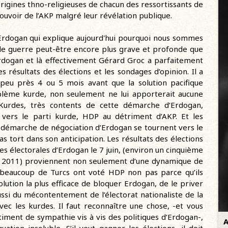
 origines thno-religieuses de chacun des ressortissants de
ouvoir de l’AKP malgré leur révélation publique.
Erdogan qui explique aujourd'hui pourquoi nous sommes
e de guerre peut-être encore plus grave et profonde que
rdogan et là effectivement Gérard Groc a parfaitement
s résultats des élections et les sondages d’opinion. Il a
 peu près 4 ou 5 mois avant que la solution pacifique
lème kurde, non seulement ne lui apporterait aucune
s Kurdes, très contents de cette démarche d’Erdogan,
vers le parti kurde, HDP au détriment d’AKP. Et les
e démarche de négociation d’Erdogan se tournent vers le
s tort dans son anticipation. Les résultats des élections
es électorales d’Erdogan le 7 juin, (environ un cinquième
de 2011) proviennent non seulement d’une dynamique de
(beaucoup de Turcs ont voté HDP non pas parce qu’ils
olution la plus efficace de bloquer Erdogan, de le priver
ussi du mécontentement de l’électorat nationaliste de la
vec les kurdes. Il faut reconnaître une chose, -et vous
timent de sympathie vis à vis des politiques d’Erdogan-,
A