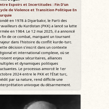
ntre Espoirs et Incertitudes : Fin D’un
ycle de Violence et Transition Politique En
urquie
ondé en 1978 à Diyarbakır, le Parti des
ravailleurs du Kurdistan (PKK) a lancé sa lutte
rmée en 1984. Le 12 mai 2025, il a annoncé
a fin de ce combat, marquant un tournant
ajeur dans l’histoire du conflit kurde-turc.
ette décision s’inscrit dans un contexte
égional et international complexe, où se
roisent enjeux sécuritaires, alliances
ultiples et dynamiques politiques
luctuantes. Le processus amorcé le 1er
ctobre 2024 entre le PKK et l’État turc,
nédit par sa nature, rend difficile une
nterprétation univoque du désarmement.