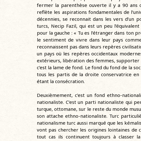
fermer la parenthèse ouverte il y a 90 ans 
reflète les aspirations fondamentales de l’u
décennies, se reconnait dans les vers d’un p
turcs, Necip Fazil, qui est un peu l’équivale
pour la gauche : « Tu es l’étranger dans ton 
le sentiment de vivre dans leur pays comme 
reconnaissent pas dans leurs repères civilisat
un pays où les repères occidentaux modernes,
extérieurs, libération des femmes, supporter 
c’est la lame de fond. Le fond du fond de la so
tous les partis de la droite conservatrice e
étant la consécration.
Deuxièmement, c’est un fond ethno-nationalis
nationaliste. C’est un parti nationaliste qui pe
turque, ottomane, sur le reste du monde musul
son attache ethno-nationaliste. Turc particu
nationalisme turc aussi marqué que les kémaliste
vont pas chercher les origines lointaines de c
tout cas ils continuent toujours à classer 