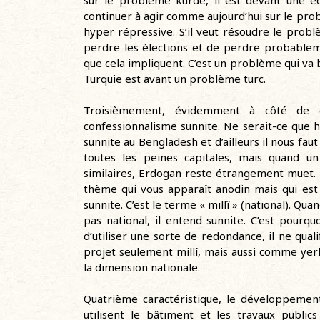
sur le problème kurde, il est devant une équa
continuer à agir comme aujourd’hui sur le prob
hyper répressive. S’il veut résoudre le problè
perdre les élections et de perdre probablem
que cela impliquent. C’est un problème qui va 
Turquie est avant un problème turc.
Troisièmement, évidemment à côté de ce
confessionnalisme sunnite. Ne serait-ce que 
sunnite au Bengladesh et d’ailleurs il nous f
toutes les peines capitales, mais quand un
similaires, Erdogan reste étrangement muet. 
thème qui vous apparaît anodin mais qui es
sunnite. C’est le terme « millî » (national). Qua
pas national, il entend sunnite. C’est pourqu
d’utiliser une sorte de redondance, il ne qua
projet seulement millî, mais aussi comme yerli 
la dimension nationale.
Quatrième caractéristique, le développeme
utilisent le bâtiment et les travaux public