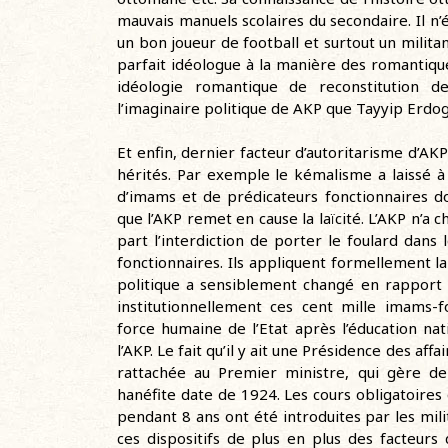
mauvais manuels scolaires du secondaire. Il n’éta
un bon joueur de football et surtout un milita
parfait idéologue à la manière des romantique
idéologie romantique de reconstitution 
l’imaginaire politique de AKP que Tayyip Erdo
Et enfin, dernier facteur d’autoritarisme d’AKP
hérités. Par exemple le kémalisme a laissé 
d’imams et de prédicateurs fonctionnaires d
que l’AKP remet en cause la laïcité. L’AKP n’a 
part l’interdiction de porter le foulard dans 
fonctionnaires. Ils appliquent formellement l
politique a sensiblement changé en rapport 
institutionnellement ces cent mille imams-f
force humaine de l’Etat après l’éducation nat
l’AKP. Le fait qu’il y ait une Présidence des af
rattachée au Premier ministre, qui gère de 
hanéfite date de 1924. Les cours obligatoires
pendant 8 ans ont été introduites par les milit
ces dispositifs de plus en plus des facteurs 