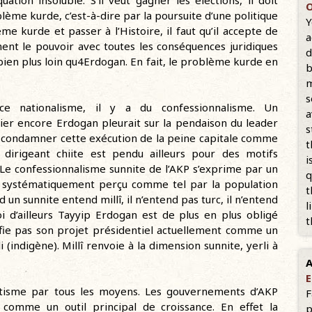
tion insoluble. S’il veut gagner les élections, il doit
O
lème kurde, c’est-à-dire par la poursuite d’une politique
Y
me kurde et passer à l’Histoire, il faut qu’il accepte de
a
ent le pouvoir avec toutes les conséquences juridiques
d
bien plus loin qu4Erdogan. En fait, le problème kurde en
b
m
s
 nationalisme, il y a du confessionnalisme. Un
a
hier encore Erdogan pleurait sur la pendaison du leader
s
aut condamner cette exécution de la peine capitale comme
t
 dirigeant chiite est pendu ailleurs pour des motifs
i
Le confessionnalisme sunnite de l’AKP s’exprime par un
q
t systématiquement perçu comme tel par la population
t
nd un sunnite entend millî, il n’entend pas turc, il n’entend
l
oi d’ailleurs Tayyip Erdogan est de plus en plus obligé
t
lifie pas son projet présidentiel actuellement comme un
(indigène). Millî renvoie à la dimension sunnite, yerli à
A
E
ntisme par tous les moyens. Les gouvernements d’AKP
F
s comme un outil principal de croissance. En effet la
p