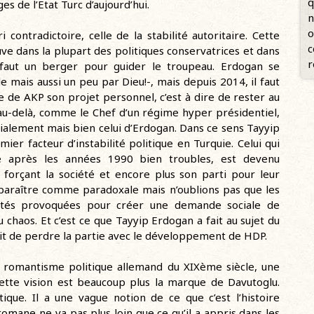
q
s de l’Etat Turc d’aujourd’hui.
n
o
 contradictoire, celle de la stabilité autoritaire. Cette
c
uve dans la plupart des politiques conservatrices et dans
r
l faut un berger pour guider le troupeau. Erdogan se
mais aussi un peu par Dieu!-, mais depuis 2014, il faut
ue de AKP son projet personnel, c’est à dire de rester au
au-delà, comme le Chef d’un régime hyper présidentiel,
nitialement mais bien celui d’Erdogan. Dans ce sens Tayyip
er facteur d’instabilité politique en Turquie. Celui qui
té après les années 1990 bien troubles, est devenu
n forçant la société et encore plus son parti pour leur
pparaître comme paradoxale mais n’oublions pas que les
bilités provoquées pour créer une demande sociale de
u chaos. Et c’est ce que Tayyip Erdogan a fait au sujet du
ait de perdre la partie avec le développement de HDP.
u romantisme politique allemand du XIXème siècle, une
Cette vision est beaucoup plus la marque de Davutoglu.
que. Il a une vague notion de ce que c’est l’histoire
tomane ne va pas plus loin que ce qu’il a appris dans les