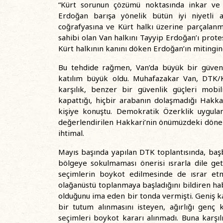
“Kürt sorunun çözümü noktasında inkar ve 
Erdoğan barışa yönelik bütün iyi niyetli ad
coğrafyasına ve Kürt halkı üzerine parçalanmı
sahibi olan Van halkını Tayyip Erdoğan’ı prot
Kürt halkının kanını döken Erdoğan’ın mitingine
Bu tehdide rağmen, Van’da büyük bir güvenli
katılım büyük oldu. Muhafazakar Van, DTK/K
karşılık, benzer bir güvenlik güçleri mobi
kapattığı, hiçbir arabanın dolaşmadığı Hakka
kişiye konuştu. Demokratik Özerklik uygulam
değerlendirilen Hakkari’nin önümüzdeki dönem
ihtimal.
Mayıs başında yapılan DTK toplantısında, baş
bölgeye sokulmaması önerisi ısrarla dile geti
seçimlerin boykot edilmesinde de ısrar et
olağanüstü toplanmaya başladığını bildiren ha
olduğunu ima eden bir tonda vermişti. Geniş ka
bir tutum alınmasını isteyen, ağırlığı genç
seçimleri boykot kararı alınmadı. Buna karşılı