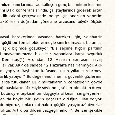
ihilizm sınırlarında radikalleşen genç bir militan kesimin
rını DTK konferanslarında, çalıştaylarında giderek artan
ik talebi çerçevesinde bölge için önerilen yönetim
l aktörlerin doğrudan yönetme arzusunu büyük ölçüde
asal hareketinde yaşanan hareketliliğin, Selahattin
a güçlü bir temsil elde etmeyle sınırlı olmayan, bu amacı
a açık biçimde gözüküyor. “Biz seçime hiçbir partinin
 anavatanımızda bizi esir yapanlara karşı özgürlük
 Demirtaş.
[1]
Ardından 12 Haziran sonrasını savaş
llar var. AKP de sadece 12 Haziran’a hazırlanmıyor. AKP
rım yapıyor. Başbakan kafasında uzun yıllar sürdürmeyi
ırlık yapıyor”. Bu değerlendirmenin, güvenlik güçlerinin
art arda tutuklanan BDP militanlarının, cenazelerin gövde
ığı baskıların öfkesiyle söylenmiş sözler olmaktan öteye
ne bütünüyle tepkisel bir duyguyla öfkesini sergileyenleri
alan da böyle bir işlevin geçersiz olduğunu ilan ediyor:
demiyoruz, onları tutmakta güçlük yaşıyoruz’ diyorlar.
oktur. Artık bu dilden vazgeçilmelidir”. Benzer şekilde