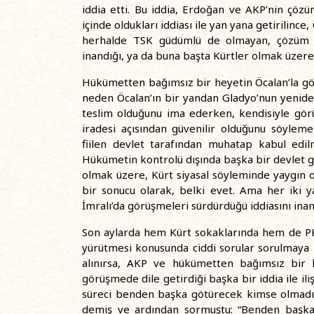
iddia etti. Bu iddia, Erdoğan ve AKP’nin çöz
içinde oldukları iddiası ile yan yana getirilin
herhalde TSK güdümlü de olmayan, çözüm k
inandığı, ya da buna başta Kürtler olmak üzere,
Hükümetten bağımsız bir heyetin Öcalan’la gör
neden Öcalan’ın bir yandan Gladyo’nun yenide
teslim olduğunu ima ederken, kendisiyle gör
iradesi açısından güvenilir olduğunu söyleme
fiilen devlet tarafından muhatap kabul edil
Hükümetin kontrolü dışında başka bir devlet g
olmak üzere, Kürt siyasal söyleminde yaygın o
bir sonucu olarak, belki evet. Ama her iki 
İmralı’da görüşmeleri sürdürdüğü iddiasını inandı
Son aylarda hem Kürt sokaklarında hem de PKK
yürütmesi konusunda ciddi sorular sorulmaya b
alınırsa, AKP ve hükümetten bağımsız bir h
görüşmede dile getirdiği başka bir iddia ile il
süreci benden başka götürecek kimse olmadığ
demiş ve ardından sormuştu: “Benden başka