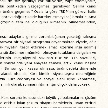
il de ‘biz gerillayı zor tutuyoruz, zapt edemiyoruz,
 bu politikadan vazgeçilmesi gerekiyor. Gerilla kendi
 önüne geçemez.” Öcalan’a göre “BDP’nin görevi halkı
e görevi doğru çizgide hareket etmeyi sağlamaktır.” Ama
çizginin tam ne olduğunu kimsenin bilmemesinden,
sız adaylarla girme zorunluluğunun yarattığı sıkışma
anyası bir siyasal programa dayanmaktan ziyade, ağır
akimiyetini tescil ettirmek amacı üzerine inşa edilmiş
nda sürdürülmesi mümkün olmayan tutuklama dalgaları ve
lerinin “meşruiyetini” savunan BDP ve DTK sözcüleri,
ran sonrasında yeni anayasa teması, artık kendi başına
yor. Bir son gün kazası olmazsa, önümüzdeki dönemde
alacak olsa da, Kürt kimlikli siyasallaşma dinamiğinin
a Kürt coğrafyası ve sosyal alanı içine kapatması,
sınırlı olarak sunması ihtimali şimdi çok daha yüksek.
 Kürt sorunu konusundaki büyük yalpalamaların, çözüm
 etkisiz kılan çözüm tıkayıcı hamlelerin, isyan ettirici