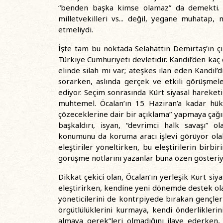
“benden başka kimse olamaz” da demekti. Ka
milletvekilleri vs... değil, yegane muhatap
etmeliydi.
İşte tam bu noktada Selahattin Demirtaş’ın çı
Türkiye Cumhuriyeti devletidir. Kandil’den kaç d
elinde silah mı var; ateşkes ilan eden Kandil’d
sorarken, aslında gerçek ve etkili görüşmeler
ediyor. Seçim sonrasında Kürt siyasal hareketi
muhtemel. Öcalan’ın 15 Haziran’a kadar hük
çözeceklerine dair bir açıklama” yapmaya çağı
başkaldırı, isyan, “devrimci halk savaşı” 
konumunu da koruma aracı işlevi görüyor ola
eleştiriler yöneltirken, bu eleştirilerin birbi
görüşme notlarını yazanlar buna özen gösteriy
Dikkat çekici olan, Öcalan’ın yerleşik Kürt si
eleştirirken, kendine yeni dönemde destek olac
yöneticilerini de kontrpiyede bırakan gençler
örgütlülüklerini kurmaya, kendi önderlikleri
almaya gerek”leri olmadığını ilave ederken,