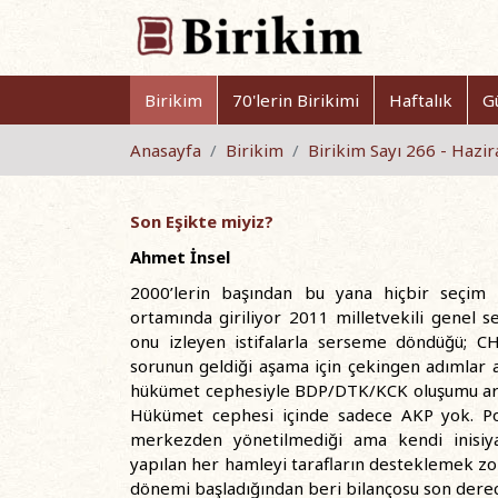
Birikim
70'lerin Birikimi
Haftalık
G
Anasayfa
Birikim
Birikim Sayı 266 - Hazi
Son Eşikte miyiz?
Ahmet İnsel
2000’lerin başından bu yana hiçbir seçim
ortamında giriliyor 2011 milletvekili genel 
onu izleyen istifalarla serseme döndüğü; CH
sorunun geldiği aşama için çekingen adımlar a
hükümet cephesiyle BDP/DTK/KCK oluşumu aras
Hükümet cephesi içinde sadece AKP yok. Pol
merkezden yönetilmediği ama kendi inisiy
yapılan her hamleyi tarafların desteklemek zo
dönemi başladığından beri bilançosu son derece