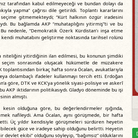
ımız tarafından kabul edilmeyeceği ve bundan dolayı da
kıyla yapma” çağrısı dile getirildi. Toplantı kararlarını
seçime gitmemekteydi; “Kürt halkının özgür iradesini
ydı. Bu bağlamda AKP “muhataplığını yitirmiş”ti ve bu
tı. Bu nedenle, “Demokratik Özerk Kürdistan’ı inşa etme
n kendi muhatabını geliştirme noktasında tarihsel rolünü
teliğini yitirdiğinin ilan edilmesi, bu konunun şimdiki
la seçim sonrasında oluşacak hükümetle de müzakere
 toplantısından birkaç hafta sonra Öcalan, avukatlarıyla
eya dolambaçlı ifadeler kullanmayı tercih etti. Erdoğan
an’a göre, DTK ve KCK’ya yönelik siyasi-polisiye ve askerî
u AKP iktidarının politikasıydı. Gladyo döneminde bu işi
inin almıştı.
kesin olduğuna göre, bu değerlendirmeler ışığında,
mek nafileydi. Ama Öcalan, aynı görüşmede, bir hafta
etti. Üç yıldır kendisiyle görüşmeleri sürdüren heyetin
bilecek güce ve iradeye sahip olduğunu belirtti. Heyetin
devlet ekibi” olduğunu söyleyip, “bağımsız” olduklarını