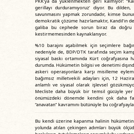
PKK’ya da yüklenmekten geri kalmıyor: “Kand
gerillayı durduramıyoruz’ diyor. Bu dilden,
savunmasını yapmak zorundadır, kimse bunun
demokratik çözüme hazırlamaktır, Kandil’in d
galiba bu cephede sorun biraz da doğru 
kestirmemesinden kaynaklanıyor.
%10 barajını aşabilmek için seçimlere bağım
nedeniyle de, BDP/DTK tarafında seçim kamp
siyasal baskı ortamında Kürt coğrafyasına h
durumda. Hükümetin bilgisi ve denetimi dışı
askeri operasyonlara karşı misilleme eylem
bağımsız milletvekili adayları için, 12 Hazi
anlamlı ve siyasal olarak işlevsel gözükmü
Mecliste daha büyük bir temsil gücüyle yer 
önümüzdeki dönemde kendini çok daha fazl
“anavatan” kavramını bütünüyle bu coğrafyayla 
Bu kendi üzerine kapanma halinin hükümetin
yolunda atılan çekingen adımları büyük ölçüde