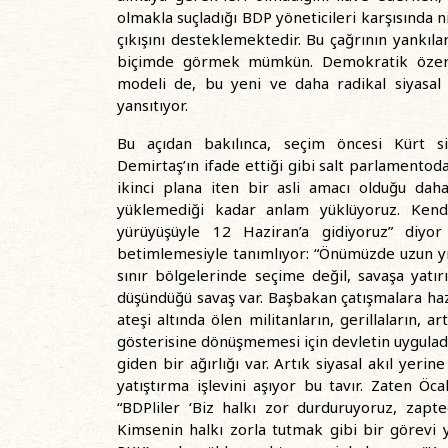
olmakla suçladığı BDP yöneticileri karşısında n
çıkışını desteklemektedir. Bu çağrının yankıla
biçimde görmek mümkün. Demokratik özerkl
modeli de, bu yeni ve daha radikal siyasa
yansıtıyor.
Bu açıdan bakılınca, seçim öncesi Kürt siy
Demirtaş’ın ifade ettiği gibi salt parlamentod
ikinci plana iten bir asli amacı olduğu dah
yüklemediği kadar anlam yüklüyoruz. Kendi
yürüyüşüyle 12 Haziran’a gidiyoruz” diyor
betimlemesiyle tanımlıyor: “Önümüzde uzun yı
sınır bölgelerinde seçime değil, savaşa yatı
düşündüğü savaş var. Başbakan çatışmalara haz
ateşi altında ölen militanların, gerillaların, 
gösterisine dönüşmemesi için devletin uygulad
giden bir ağırlığı var. Artık siyasal akıl yeri
yatıştırma işlevini aşıyor bu tavır. Zaten Öc
“BDPliler ‘Biz halkı zor durduruyoruz, zapte
Kimsenin halkı zorla tutmak gibi bir görevi y