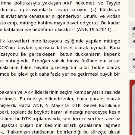
imha politikasıyla yaklaşan AKP hükümeti ve Tayyip
ımlara operasyonlarla cevap veriyor. (...) Kürdistan
ş evlatlarını cenazelerini gönderiyor. Onurlu ve vicdan
esto edip, mitinge katılmamaya davet ediyoruz. Bu kadar
B
 katılanlar ise hedefimiz olacaktır” (ANF, 19.5.2011).
S
k kuvvetleri mobilizasyonu eşliğinde yapılan mitinge
B
CK’nın boykot çağrısına kitlesel olarak uymadı. Buna
lizasyonu ile gerçekleşen, bütün dükkanların kepenk
H
ri mitinginde, Erdoğan valilik binası önünde bin küsur
K
alarının fiilen hayata gireceği bir pilot bölge olarak
de bu işlevi çok daha fazla yerine getirmesi büyük bir
bakanın ve AKP liderlerinin seçim kampanyası sırasında
rilmişti. Bu öneriyi dillendirenler, buna paralel olarak
mişlerdi. Hatta ANF, 5 Mayıs’ta DTK Genel Kurulunun
beri, toplantıda boykot kararı alınacağı neredeyse kesin
tılımlı bu DTK toplantısında, son derece sert ve tavizsiz
 kuşaktan oluşan bir kesimin ısrarlı çabalarına rağmen
k, “halkımızın statüsünün belirlendiği bu süreçte ulusal