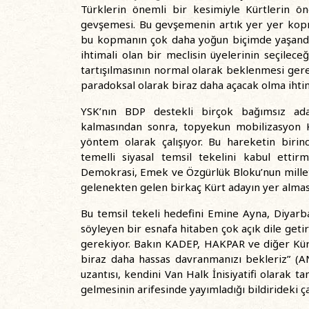
Türklerin önemli bir kesimiyle Kürtlerin ö
gevşemesi. Bu gevşemenin artık yer yer kopm
bu kopmanın çok daha yoğun biçimde yaşandığ
ihtimali olan bir meclisin üyelerinin seçilec
tartışılmasının normal olarak beklenmesi gerek
paradoksal olarak biraz daha açacak olma ihtim
YSK’nın BDP destekli birçok bağımsız ada
kalmasından sonra, topyekun mobilizasyon K
yöntem olarak çalışıyor. Bu hareketin birin
temelli siyasal temsil tekelini kabul ettir
Demokrasi, Emek ve Özgürlük Bloku’nun milletv
gelenekten gelen birkaç Kürt adayın yer almas
Bu temsil tekeli hedefini Emine Ayna, Diyarbak
söyleyen bir esnafa hitaben çok açık dile geti
gerekiyor. Bakın KADEP, HAKPAR ve diğer Kürt 
biraz daha hassas davranmanızı bekleriz” (A
uzantısı, kendini Van Halk İnisiyatifi olarak t
gelmesinin arifesinde yayımladığı bildirideki ç