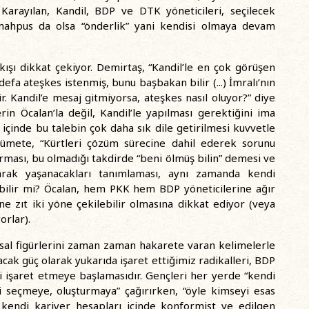
rayılan, Kandil, BDP ve DTK yöneticileri, seçilecek
, mahpus da olsa “önderlik” yani kendisi olmaya devam
kışı dikkat çekiyor. Demirtaş, “Kandil’le en çok görüşen
efa ateşkes istenmiş, bunu başbakan bilir (...) İmralı’nın
ir. Kandil’e mesaj gitmiyorsa, ateşkes nasıl oluyor?” diye
in Öcalan’la değil, Kandil’le yapılması gerektiğini ima
 içinde bu talebin çok daha sık dile getirilmesi kuvvetle
ümete, “Kürtleri çözüm sürecine dahil ederek sorunu
rması, bu olmadığı takdirde “beni ölmüş bilin” demesi ve
olarak yaşanacakları tanımlaması, aynı zamanda kendi
bilir mi? Öcalan, hem PKK hem BDP yöneticilerine ağır
rine zıt iki yöne çekilebilir olmasına dikkat ediyor (veya
orlar).
yasal figürlerini zaman zaman hakarete varan kelimelerle
ak güç olarak yukarıda işaret ettiğimiz radikalleri, BDP
i işaret etmeye başlamasıdır. Gençleri her yerde “kendi
ni seçmeye, oluşturmaya” çağırırken, “öyle kimseyi esas
 kendi kariyer hesapları içinde konformist ve edilgen