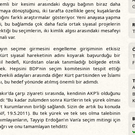
nemli bir kesimi arasındaki duygu bağının biraz daha
G
aya dönüştüğünü, iki tarafta özellikle genç kuşaklarda
ını farklı araştırmalar gösteriyor. Yeni anayasa yapma
eği, bu bağlamda çok daha fazla ortak siyasal projelerin
R
tiği bu seçimlerin, iki kimlik algısı arasındaki mesafeyi
T
ali var.
yın seçime girmesini engelleme girişiminin etkisiz
Ö
ürt siyasal hareketinin adını koyarak başvurduğu bir
T
cil hedefi, Kürdistan olarak tanımladığı bölgede etnik
F
mek. Hepsini BDP’nin seçim komitesinin tespit ettiği
ekili adayları arasında diğer Kürt partisinden ve İslami
T
ı, bu hedef yönünde atılmış önemli bir adımdı.
A
ır’da çarşı ziyareti sırasında, kendinin AKP’li olduğunu
B
rdi: “Bu kadar zulümden sonra Kürtlerin tek yürek olması
K
kurumlarının birliği sağlandı. Sizin de artık bu konuda
NF, 19.5.2011). Bu tek yürek ve tek ses olma talebinin
B
anımlayanların, Tayyip Erdoğan’ın Van’a seçim mitingi için
(
ağrı ve onu tamamlayan tehditti: