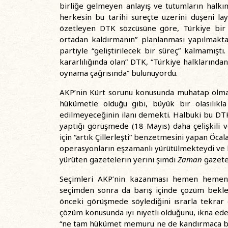
birliğe gelmeyen anlayış ve tutumların halk
herkesin bu tarihi süreçte üzerini düşeni layı
özetleyen DTK sözcüsüne göre, Türkiye bir 
ortadan kaldırmanın” planlanması yapılmakta
partiyle “geliştirilecek bir süreç” kalmamış
kararlılığında olan” DTK, “Türkiye halklarında
oynama çağrısında” bulunuyordu.
AKP’nin Kürt sorunu konusunda muhatap olma ni
hükümetle olduğu gibi, büyük bir olasılık
edilmeyeceğinin ilanı demekti. Halbuki bu DTK
yaptığı görüşmede (18 Mayıs) daha çelişkili v
için “artık Çillerleşti” benzetmesini yapan Öcal
operasyonların eşzamanlı yürütülmekteydi ve b
yürüten gazetelerin yerini şimdi
Zaman
gazetes
Seçimleri AKP’nin kazanması hemen hemen 
seçimden sonra da barış içinde çözüm bekle
önceki görüşmede söylediğini ısrarla tekrar 
çözüm konusunda iyi niyetli olduğunu, ikna ede
“ne tam hükümet memuru ne de kandırmaca bir 