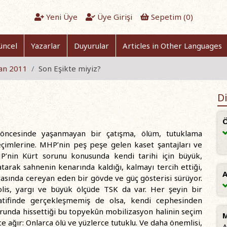
Yeni Üye
Üye Girişi
Sepetim (
0
)
üncel
Yazarlar
Duyurular
Articles in Other Languages
ran 2011
Son Eşikte miyiz?
Di
Ö
 öncesinde yaşanmayan bir çatışma, ölüm, tutuklama
seçimlerine. MHP’nin peş peşe gelen kaset şantajları ve
P’nin Kürt sorunu konusunda kendi tarihi için büyük,
tarak sahnenin kenarında kaldığı, kalmayı tercih ettiği,
A
ında cereyan eden bir gövde ve güç gösterisi sürüyor.
is, yargı ve büyük ölçüde TSK da var. Her şeyin bir
atifinde gerçekleşmemiş de olsa, kendi cephesinden
runda hissettiği bu topyekûn mobilizasyon halinin seçim
M
 ağır: Onlarca ölü ve yüzlerce tutuklu. Ve daha önemlisi,
A