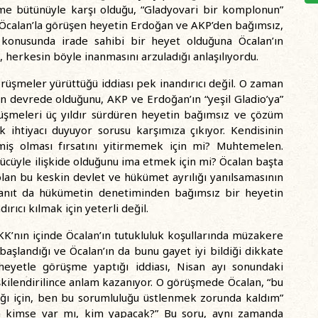
üme bütünüyle karşı olduğu, “Gladyovari bir komplonun”
ce, Öcalan’la görüşen heyetin Erdoğan ve AKP’den bağımsız,
onusunda irade sahibi bir heyet olduğuna Öcalan’ın
 herkesin böyle inanmasını arzuladığı anlaşılıyordu.
üşmeler yürüttüğü iddiası pek inandırıcı değil. O zaman
n devrede olduğunu, AKP ve Erdoğan’ın “yeşil Gladio’ya”
üşmeleri üç yıldır sürdüren heyetin bağımsız ve çözüm
k ihtiyacı duyuyor sorusu karşımıza çıkıyor. Kendisinin
miş olması fırsatını yitirmemek için mi? Muhtemelen.
ücüyle ilişkide olduğunu ima etmek için mi? Öcalan başta
lan bu keskin devlet ve hükümet ayrılığı yanılsamasının
yanıt da hükümetin denetiminden bağımsız bir heyetin
rıcı kılmak için yeterli değil.
’nın içinde Öcalan’ın tutukluluk koşullarında müzakere
aşlandığı ve Öcalan’ın da bunu gayet iyi bildiği dikkate
eyetle görüşme yaptığı iddiası, Nisan ayı sonundaki
işkilendirilince anlam kazanıyor. O görüşmede Öcalan, “bu
ı için, ben bu sorumluluğu üstlenmek zorunda kaldım”
 kimse var mı, kim yapacak?” Bu soru, aynı zamanda