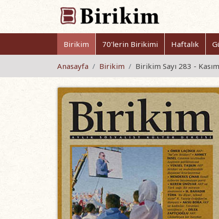
Birikim
70'lerin Birikimi
Haftalık
G
Anasayfa
Birikim
Birikim Sayı 283 - Kası