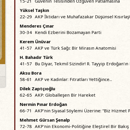
15-21
Güvenin Tesisinden Özgüven Patlamasına
Yüksel Taşkın
22-29
AKP İktidarı ve Muhafazakar Düşünsel Kısırlaş
Menderes Çınar
30-34
Kendi Ezberini Bozamayan Parti
Kerem Ünüvar
41-57
AKP ve Türk Sağı: Bir Mirasın Anatomisi
H. Bahadır Türk
41-57
Bu Diyar, Tekmil Sizindir! R. Tayyip Erdoğan'ın
Aksu Bora
58-61
AKP ve Kadınlar: Fıtratları Yettiğince...
Dilek Zaptçıoğlu
62-65
AKP: Globalleşen Bir Hareket
Nermin Pınar Erdoğan
66-71
AKP'nin Siyasal Söylemi Üzerine: “Biz Hizmet P
Mehmet Gürsan Şenalp
72-78
AKP'nin Ekonomi-Politiğine Eleştirel Bir Bakış