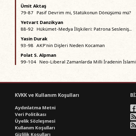
Ümit Aktaş
79-87
Pasif Devrim mi, Statükonun Dönüşümü mü?
Yetvart Danzikyan
88-92
Hükümet-Medya İlişkileri: Patrona Sesleniş...
Yasin Durak
93-98
AKP'nin Dişleri Neden Kocaman
Polat S. Alpman
99-104
Neo-Liberal Zamanlarda Milli İradenin İslam
KVKK ve Kullanım Koşulları
Bİ
Aydınlatma Metni
Veri Politikası
Üyelik Sözleşmesi
Kullanım Koşulları
Gizlilik Koşulları