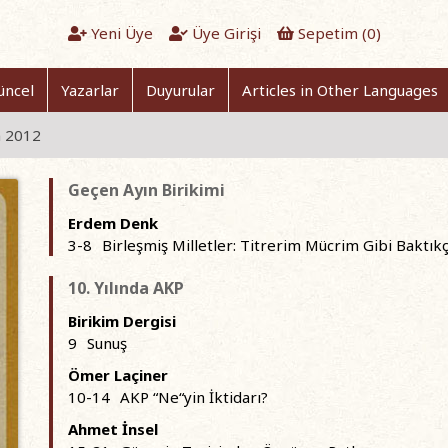
Yeni Üye
Üye Girişi
Sepetim (
0
)
üncel
Yazarlar
Duyurular
Articles in Other Languages
m 2012
Geçen Ayın Birikimi
Erdem Denk
3-8
Birleşmiş Milletler: Titrerim Mücrim Gibi Baktık
10. Yılında AKP
Birikim Dergisi
9
Sunuş
Ömer Laçiner
10-14
AKP “Ne“yin İktidarı?
Ahmet İnsel