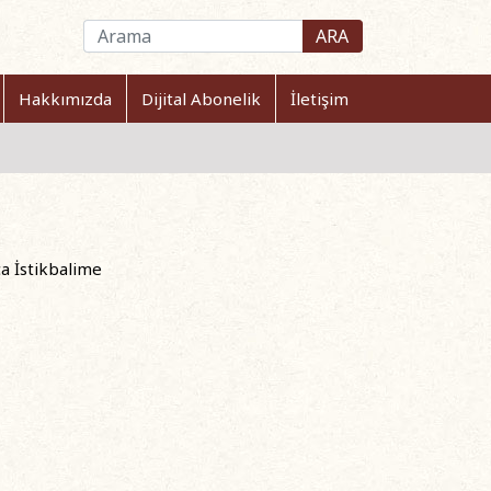
ARA
Hakkımızda
Dijital Abonelik
İletişim
ça İstikbalime