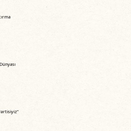
tırma
 Dünyası
artisiyiz“