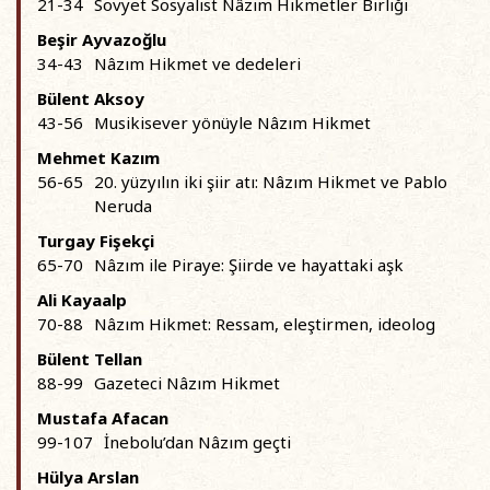
21-34
Sovyet Sosyalist Nâzım Hikmetler Birliği
Beşir Ayvazoğlu
34-43
Nâzım Hikmet ve dedeleri
Bülent Aksoy
43-56
Musikisever yönüyle Nâzım Hikmet
Mehmet Kazım
56-65
20. yüzyılın iki şiir atı: Nâzım Hikmet ve Pablo
Neruda
Turgay Fişekçi
65-70
Nâzım ile Piraye: Şiirde ve hayattaki aşk
Ali Kayaalp
70-88
Nâzım Hikmet: Ressam, eleştirmen, ideolog
Bülent Tellan
88-99
Gazeteci Nâzım Hikmet
Mustafa Afacan
99-107
İnebolu’dan Nâzım geçti
Hülya Arslan