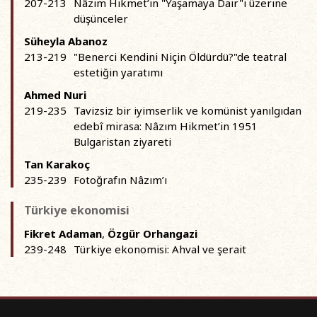
207-213
Nâzım Hikmet’in "Yaşamaya Dair"i üzerine
düşünceler
Süheyla Abanoz
213-219
"Benerci Kendini Niçin Öldürdü?"de teatral
estetiğin yaratımı
Ahmed Nuri
219-235
Tavizsiz bir iyimserlik ve komünist yanılgıdan
edebî mirasa: Nâzım Hikmet’in 1951
Bulgaristan ziyareti
Tan Karakoç
235-239
Fotoğrafın Nâzım’ı
Türkiye ekonomisi
Fikret Adaman
,
Özgür Orhangazi
239-248
Türkiye ekonomisi: Ahval ve şerait