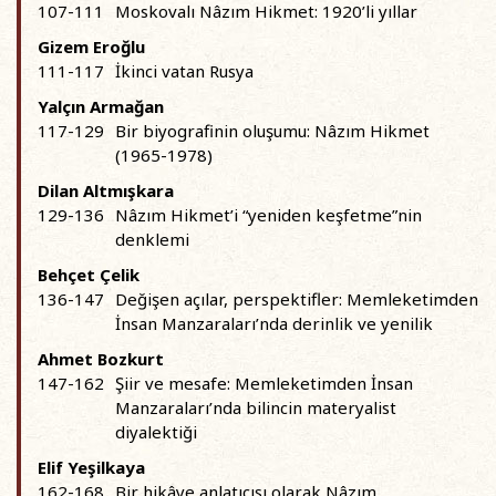
107-111
Moskovalı Nâzım Hikmet: 1920’li yıllar
Gizem Eroğlu
111-117
İkinci vatan Rusya
Yalçın Armağan
117-129
Bir biyografinin oluşumu: Nâzım Hikmet
(1965-1978)
Dilan Altmışkara
129-136
Nâzım Hikmet’i “yeniden keşfetme”nin
denklemi
Behçet Çelik
136-147
Değişen açılar, perspektifler: Memleketimden
İnsan Manzaraları’nda derinlik ve yenilik
Ahmet Bozkurt
147-162
Şiir ve mesafe: Memleketimden İnsan
Manzaraları’nda bilincin materyalist
diyalektiği
Elif Yeşilkaya
162-168
Bir hikâye anlatıcısı olarak Nâzım