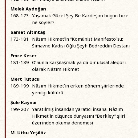
Melek Aydoğan
168-173
Yaşamak Güzel Şey Be Kardeşim bugün bize
ne söyler?
Samet Altıntaş
173-181
Nâzım Hikmet’in “Komünist Manifesto”su:
Simavne Kadısı Oğlu Şeyh Bedreddin Destanı
Emre Keser
181-189
O’nunla karşılaşmak ya da bir ulusal alegori
olarak Nâzım Hikmet
Mert Tutucu
189-199
Nâzım Hikmet’in erken dönem şiirlerinde
yenilgi kültürü
Şule Kaynar
199-207
Yaratılmış insandan yaratıcı insana: Nâzım
Hikmet’in düşünce dünyasını “Berkley” şiiri
üzerinden okuma denemesi
M. Utku Yeşilöz