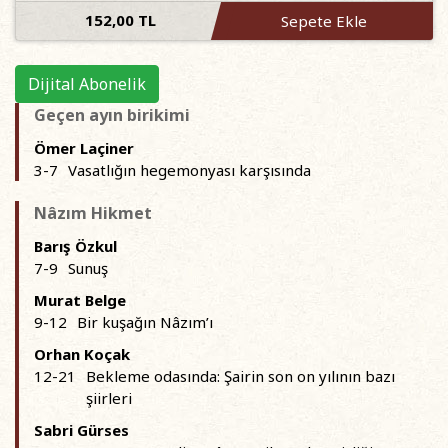
152,00 TL
Sepete Ekle
Dijital Abonelik
Geçen ayın birikimi
Ömer Laçiner
3-7
Vasatlığın hegemonyası karşısında
Nâzım Hikmet
Barış Özkul
7-9
Sunuş
Murat Belge
9-12
Bir kuşağın Nâzım’ı
Orhan Koçak
12-21
Bekleme odasında: Şairin son on yılının bazı
şiirleri
Sabri Gürses