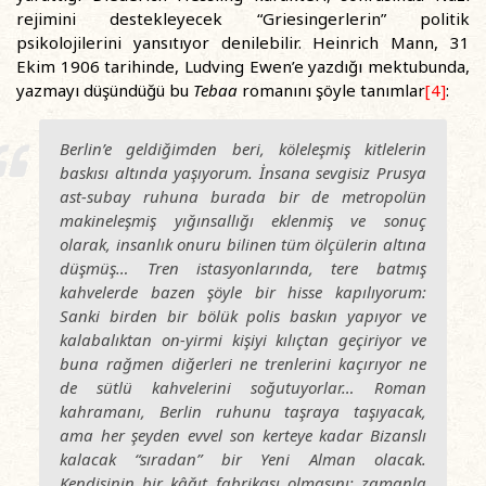
rejimini destekleyecek “Griesingerlerin” politik
psikolojilerini yansıtıyor denilebilir. Heinrich Mann, 31
Ekim 1906 tarihinde, Ludving Ewen’e yazdığı mektubunda,
yazmayı düşündüğü bu
Tebaa
romanını şöyle tanımlar
[4]
:
Berlin’e geldiğimden beri, köleleşmiş kitlelerin
baskısı altında yaşıyorum. İnsana sevgisiz Prusya
ast-subay ruhuna burada bir de metropolün
makineleşmiş yığınsallığı eklenmiş ve sonuç
olarak, insanlık onuru bilinen tüm ölçülerin altına
düşmüş… Tren istasyonlarında, tere batmış
kahvelerde bazen şöyle bir hisse kapılıyorum:
Sanki birden bir bölük polis baskın yapıyor ve
kalabalıktan on-yirmi kişiyi kılıçtan geçiriyor ve
buna rağmen diğerleri ne trenlerini kaçırıyor ne
de sütlü kahvelerini soğutuyorlar… Roman
kahramanı, Berlin ruhunu taşraya taşıyacak,
ama her şeyden evvel son kerteye kadar Bizanslı
kalacak “sıradan” bir Yeni Alman olacak.
Kendisinin bir kâğıt fabrikası olmasını; zamanla