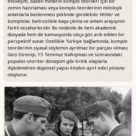
etkileşim, bazen mitlerin komplo teorileri için bir
zemin hazırlaması veya komplo teorilerinin mitolojik
anlatılarla beslenmesi şeklinde görülebilir. Mitler ve
komplolar, belirsizlikle başa çıkma ve anlam arayışının
farklı tezahürleridir. Bu nedenle de hem akademik
dünyada hem de kamuoyunda sıkça göz ardı edilen bir
perspektif sunar. Özellikle Türkiye bağlamında, komplo
teorilerinin siyasal söylemin ayrılmaz bir parçası olması;
Gezi Direnişi, 15 Temmuz Kalkışması ve sonrasındaki
popülist-otoriter dönüşüm gibi kritik olaylarla
ilişkilendiren düşünsel yapısı kitabın ayırt edici yönünü
oluşturur.