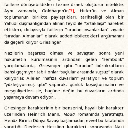
faillere dönüşebildikleri tezine örnek oluşturur nitelikte.
Aynı zamanda, Goldhagen’in
[3]
, Hitler’in ve Alman
toplumunun birlikte paylaştıkları, tarihselliği olan bir
Yahudi düşmanlığından alınan feyiz ile “ortaklaşa” hareket
ettikleri, dolayısıyla faillerin “sıradan insanlardan” ziyade
“sıradan Almanlar” olarak addedilebilecekleri argümanını
da geçerli kılıyor Griesinger.
Nazilerin başarısız olması ve savaştan sonra yeni
hükümetin kurulmasının ardından gelen “sembolik”
yargılamalarda, Griesinger gibi “sıradan” bürokratların
bahsi geçmiyor tabii; onlar “suçlular arasında suçsuz” olarak
kalıyorlar. Aileler, “hafıza duvarları” yaratıyor ve toplum
“yüzleşiyormuş gibi” yaparak, günlük koşuşturmaları ve
meşguliyetleri ile, bugüne değin bu duvarların ardında
yaşamaya devam ediyor…
Griesinger karakterinin bir benzerini, hayali bir karakter
üzerinden Heinrich Mann,
Tebaa
romanında yaratmıştı.
Henüz Birinci Dünya Savaşı başlamadan evvel bu kitabında
yarattığı Diederich Hessling karakteri, sonrasında Nazi