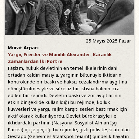
25 Mayıs 2025 Pazar
Murat Arpacı
Yargıç Freisler ve Münihli Alexander: Karanlık
Zamanlardan İki Portre
Faşizm, hukuk devletinin en temel ilkelerinin dahi
ortadan kaldırılmasıyla, yargının bütünüyle iktidarın
kontrolünde bir baskı ve haksız cezalandırma aygıtına
dönüştürülmesiyle ve süresiz bir istisna halinin icra
edilen bir rejimdi. Devletin baskı ve zor aygıtlarının
etkin bir şekilde kullanıldığı bu rejimde, kolluk
kuvvetleri ve yargı, rejim karşıtı sesleri bastırmak için
aktif olarak kullanılıyordu. Devlet bürokrasiyle ile
iktidardaki partinin (Nasyonal Sosyalist Alman İşçi
Partisi) iç içe geçtiği bu rejimde, gizli polis teşkilatı olan
Gestapo (Geheimes Staatspolizeiamt) gündelik hayatın