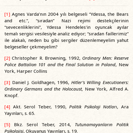
[1]
Agnes Varda’nın 2004 yılı belgeseli “Ydessa, the Bears
and etc.”, “sıradan” Nazi rejimi destekçilerinin
“sevecenliklerini”, Ydessa Hendeles'in oyuncak ayılar
temalı sergisi vesilesiyle analiz ediyor; “sıradan faillerimiz”
ile alakalı, neden bu gibi sergiler düzenlemeyelim yahut
belgeseller çekmeyelim?
[2]
Christopher R. Browning, 1992,
Ordinary Men: Reserve
Police Battalion 101 and the Final Solution in Poland
, New
York, Harper Collins
[3]
Daniel J. Goldhagen, 1996,
Hitler’s Willing Executioners:
Ordinary Germans and the Holocaust,
New York, Alfred A.
Knopf.
[4]
Akt. Serol Teber, 1990,
Politik Psikoloji Notları
, Ara
Yayınları, s. 65.
[5]
Bkz. Serol Teber, 2014,
Tutunamayanların Politik
Psikolojisi
, Okuyanus Yayınları, s. 19.