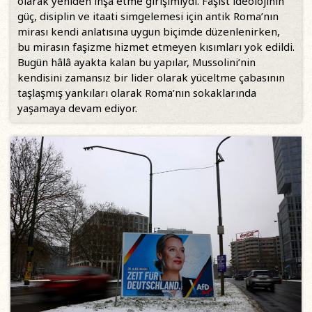
olarak yeniden inşa etme girişimiydi. Faşist ideolojinin
güç, disiplin ve itaati simgelemesi için antik Roma’nın
mirası kendi anlatısına uygun biçimde düzenlenirken,
bu mirasın faşizme hizmet etmeyen kısımları yok edildi.
Bugün hâlâ ayakta kalan bu yapılar, Mussolini’nin
kendisini zamansız bir lider olarak yüceltme çabasının
taşlaşmış yankıları olarak Roma’nın sokaklarında
yaşamaya devam ediyor.