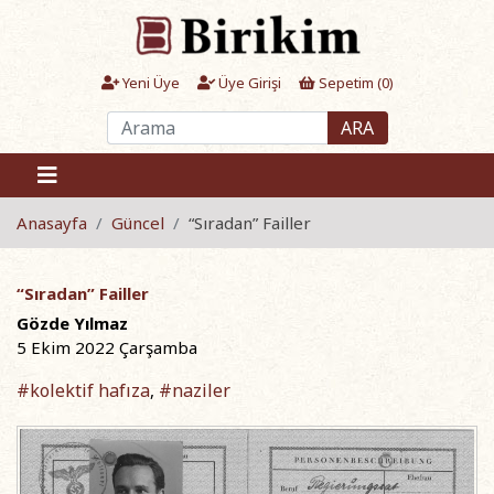
Yeni Üye
Üye Girişi
Sepetim (
0
)
ARA
Anasayfa
Güncel
“Sıradan” Failler
“Sıradan” Failler
Gözde Yılmaz
5 Ekim 2022 Çarşamba
#kolektif hafıza
#naziler
,