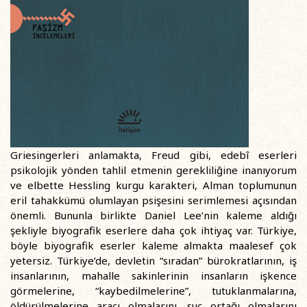
Griesingerleri anlamakta, Freud gibi, edebî eserleri
psikolojik yönden tahlil etmenin gerekliliğine inanıyorum
ve elbette Hessling kurgu karakteri, Alman toplumunun
eril tahakkümü olumlayan psişesini serimlemesi açısından
önemli. Bununla birlikte Daniel Lee’nin kaleme aldığı
şekliyle biyografik eserlere daha çok ihtiyaç var. Türkiye,
böyle biyografik eserler kaleme almakta maalesef çok
yetersiz. Türkiye’de, devletin “sıradan” bürokratlarının, iş
insanlarının, mahalle sakinlerinin insanların işkence
görmelerine, “kaybedilmelerine”, tutuklanmalarına,
öldürülmelerine aracı olmalarını, suç ortağı olmalarını