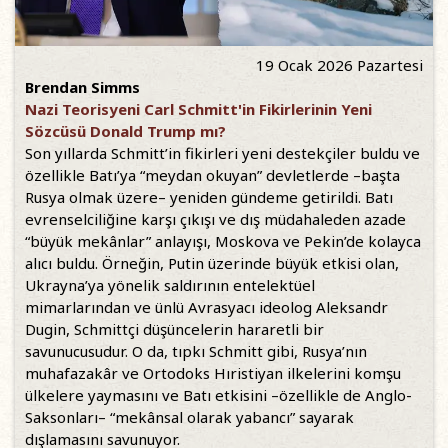
19 Ocak 2026 Pazartesi
Brendan Simms
Nazi Teorisyeni Carl Schmitt'in Fikirlerinin Yeni
Sözcüsü Donald Trump mı?
Son yıllarda Schmitt’in fikirleri yeni destekçiler buldu ve
özellikle Batı’ya “meydan okuyan” devletlerde –başta
Rusya olmak üzere– yeniden gündeme getirildi. Batı
evrenselciliğine karşı çıkışı ve dış müdahaleden azade
“büyük mekânlar” anlayışı, Moskova ve Pekin’de kolayca
alıcı buldu. Örneğin, Putin üzerinde büyük etkisi olan,
Ukrayna’ya yönelik saldırının entelektüel
mimarlarından ve ünlü Avrasyacı ideolog Aleksandr
Dugin, Schmittçi düşüncelerin hararetli bir
savunucusudur. O da, tıpkı Schmitt gibi, Rusya’nın
muhafazakâr ve Ortodoks Hıristiyan ilkelerini komşu
ülkelere yaymasını ve Batı etkisini –özellikle de Anglo-
Saksonları– “mekânsal olarak yabancı” sayarak
dışlamasını savunuyor.