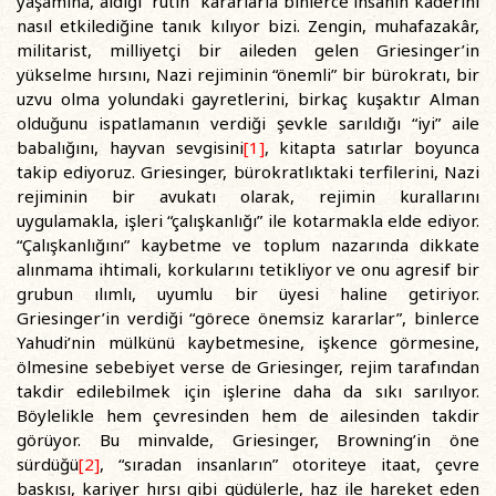
yaşamına, aldığı “rutin” kararlarla binlerce insanın kaderini
nasıl etkilediğine tanık kılıyor bizi. Zengin, muhafazakâr,
militarist, milliyetçi bir aileden gelen Griesinger’in
yükselme hırsını, Nazi rejiminin “önemli” bir bürokratı, bir
uzvu olma yolundaki gayretlerini, birkaç kuşaktır Alman
olduğunu ispatlamanın verdiği şevkle sarıldığı “iyi” aile
babalığını, hayvan sevgisini
[1]
, kitapta satırlar boyunca
takip ediyoruz. Griesinger, bürokratlıktaki terfilerini, Nazi
rejiminin bir avukatı olarak, rejimin kurallarını
uygulamakla, işleri “çalışkanlığı” ile kotarmakla elde ediyor.
“Çalışkanlığını” kaybetme ve toplum nazarında dikkate
alınmama ihtimali, korkularını tetikliyor ve onu agresif bir
grubun ılımlı, uyumlu bir üyesi haline getiriyor.
Griesinger’in verdiği “görece önemsiz kararlar”, binlerce
Yahudi’nin mülkünü kaybetmesine, işkence görmesine,
ölmesine sebebiyet verse de Griesinger, rejim tarafından
takdir edilebilmek için işlerine daha da sıkı sarılıyor.
Böylelikle hem çevresinden hem de ailesinden takdir
görüyor. Bu minvalde, Griesinger, Browning’in öne
sürdüğü
[2]
, “sıradan insanların” otoriteye itaat, çevre
baskısı, kariyer hırsı gibi güdülerle, haz ile hareket eden