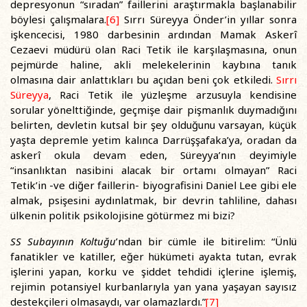
depresyonun “sıradan” faillerini araştırmakla başlanabilir
böylesi çalışmalara.
[6]
Sırrı Süreyya Önder’in yıllar sonra
işkencecisi, 1980 darbesinin ardından Mamak Askerî
Cezaevi müdürü olan Raci Tetik ile karşılaşmasına, onun
pejmürde haline, akli melekelerinin kaybına tanık
olmasına dair anlattıkları bu açıdan beni çok etkiledi.
Sırrı
Süreyya
, Raci Tetik ile yüzleşme arzusuyla kendisine
sorular yönelttiğinde, geçmişe dair pişmanlık duymadığını
belirten, devletin kutsal bir şey olduğunu varsayan, küçük
yaşta depremle yetim kalınca Darrüşşafaka’ya, oradan da
askerî okula devam eden, Süreyya’nın deyimiyle
“insanlıktan nasibini alacak bir ortamı olmayan” Raci
Tetik’in -ve diğer faillerin- biyografisini Daniel Lee gibi ele
almak, psişesini aydınlatmak, bir devrin tahliline, dahası
ülkenin politik psikolojisine götürmez mi bizi?
SS Subayının Koltuğu
’ndan bir cümle ile bitirelim: “Ünlü
fanatikler ve katiller, eğer hükümeti ayakta tutan, evrak
işlerini yapan, korku ve şiddet tehdidi içlerine işlemiş,
rejimin potansiyel kurbanlarıyla yan yana yaşayan sayısız
destekçileri olmasaydı, var olamazlardı.”
[7]