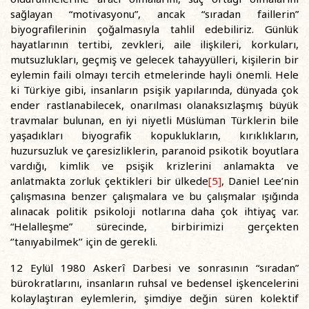
sağlayan “motivasyonu”, ancak “sıradan faillerin”
biyografilerinin çoğalmasıyla tahlil edebiliriz. Günlük
hayatlarının tertibi, zevkleri, aile ilişkileri, korkuları,
mutsuzlukları, geçmiş ve gelecek tahayyülleri, kişilerin bir
eylemin faili olmayı tercih etmelerinde hayli önemli. Hele
ki Türkiye gibi, insanların psişik yapılarında, dünyada çok
ender rastlanabilecek, onarılması olanaksızlaşmış büyük
travmalar bulunan, en iyi niyetli Müslüman Türklerin bile
yaşadıkları biyografik kopuklukların, kırıklıkların,
huzursuzluk ve çaresizliklerin, paranoid psikotik boyutlara
vardığı, kimlik ve psişik krizlerini anlamakta ve
anlatmakta zorluk çektikleri bir ülkede
[5]
, Daniel Lee’nin
çalışmasına benzer çalışmalara ve bu çalışmalar ışığında
alınacak politik psikoloji notlarına daha çok ihtiyaç var.
“Helalleşme” sürecinde, birbirimizi gerçekten
‘’tanıyabilmek’’ için de gerekli.
12 Eylül 1980 Askerî Darbesi ve sonrasının “sıradan”
bürokratlarını, insanların ruhsal ve bedensel işkencelerini
kolaylaştıran eylemlerin, şimdiye değin süren kolektif