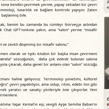
i
n sona kendisi çevirmek yerine, yapay zekadan bir çeviri
e
erminoloji, tutarlılık ve bağlam kontrolü yapıyor. Zaten
başlanmış bile.
sak, benim bu zamanda bu cümleyi Norveççe aslından
k Chat GPT’ninkine yakın, ama “salon” yerine “misafir
l ve zevkli döşenmiş bir misafir salonu.”
irmen olarak ve tıpkı kitabın bir başka insan çevirmeni
værelse
” sözcüğünün, daha çok
evlerde
bulunan salona
 yola çıkarak, daha genel bir anlamı olan “salon” sözcüğü
zmanı haline geliyoruz. Terminoloji yönetimi, kültürel
ru” çeviri yapabiliyor, ama üslup, ritim, edebi ton gibi
rek yaratıcı ve sanatçı yönleriyle öne çıkıyorlar. Yeni
virmenlere.
Ö
klıma Yaşar Kemal’in eşi, sevgili Ayşe Semiha Baban’ın
B