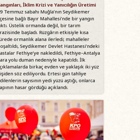
angınları, İklim Krizi ve Yanıcılığın Üretimi
9 Temmuz sabahı Muğla’nın Seydikemer
lçesine bağlı Bayır Mahallesi’nde bir yangın
ıktı. Üstelik ormanda değil, bir tarım
razisinde başladı. Rüzgârın etkisiyle kısa
ürede ormanlık alana ilerledi; mahalleler
oşaltıldı, Seydikemer Devlet Hastanesi’ndeki
astalar Fethiye’ye nakledildi, Fethiye–Antalya
ara yolu duman nedeniyle kapatıldı. İlk
çıklamalarda birkaç evden ve yaklaşık iki yüz
işiden söz ediliyordu. Ertesi gün tahliye
dilenlerin sayısının yedi yüzü aştığı, onlarca
apının hasar gördüğü açıklandı.