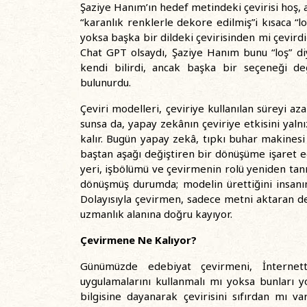
Şaziye Hanım’ın hedef metindeki çevirisi hoş,
“karanlık renklerle dekore edilmiş”i kısaca “l
yoksa başka bir dildeki çevirisinden mi çevir
Chat GPT olsaydı, Şaziye Hanım bunu “loş” d
kendi bilirdi, ancak başka bir seçeneği değ
bulunurdu.
Çeviri modelleri, çeviriye kullanılan süreyi az
sunsa da, yapay zekânın çeviriye etkisini yal
kalır. Bugün yapay zekâ, tıpkı buhar makinesi 
baştan aşağı değiştiren bir dönüşüme işaret 
yeri, işbölümü ve çevirmenin rolü yeniden tanı
dönüşmüş durumda; modelin ürettiğini insanın 
Dolayısıyla çevirmen, sadece metni aktaran d
uzmanlık alanına doğru kayıyor.
Çevirmene Ne Kalıyor?
Günümüzde edebiyat çevirmeni, İnternet
uygulamalarını kullanmalı mı yoksa bunları 
bilgisine dayanarak çevirisini sıfırdan mı 