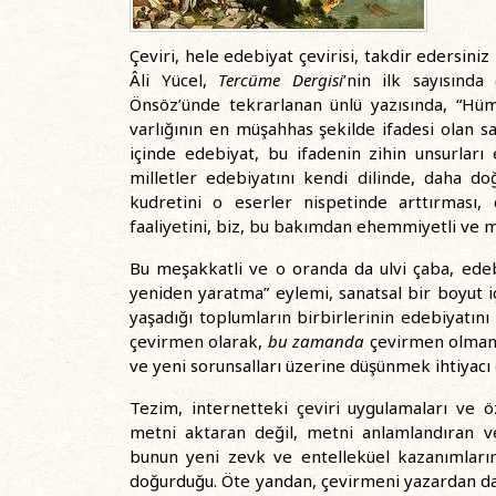
Çeviri, hele edebiyat çevirisi, takdir edersiniz
Âli Yücel,
Tercüme Dergisi
’nin ilk sayısında
Önsöz’ünde tekrarlanan ünlü yazısında, “Hüm
varlığının en müşahhas şekilde ifadesi olan s
içinde edebiyat, bu ifadenin zihin unsurları 
milletler edebiyatını kendi dilinde, daha d
kudretini o eserler nispetinde arttırması,
faaliyetini, biz, bu bakımdan ehemmiyetli ve 
Bu meşakkatli ve o oranda da ulvi çaba, edebi
yeniden yaratma” eylemi, sanatsal bir boyut i
yaşadığı toplumların birbirlerinin edebiyatını
çevirmen olarak,
bu zamanda
çevirmen olmanın
ve yeni sorunsalları üzerine düşünmek ihtiyac
Tezim, internetteki çeviri uygulamaları ve öz
metni aktaran değil, metni anlamlandıran 
bunun yeni zevk ve entelleküel kazanımların
doğurduğu. Öte yandan, çevirmeni yazardan dah