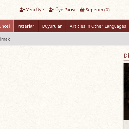
Yeni Üye
Üye Girişi
Sepetim (
0
)
üncel
Yazarlar
Duyurular
Articles in Other Languages
Olmak
Di