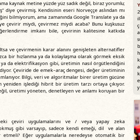
 ama kaynak metine yüzde yüz sadık değil, biraz yorumlu;
Y
oş” diye çevirmiş. Kendisinin eseri Norveççe aslından mı
2
diğini bilmiyorum, ama zamanında Google Translate ya da
i
iye çevirir miydi, çevirmez miydi acaba? Bunu kuşkusuz
ç
erlendirme imkanı bile, çevirinin kalitesine katkıda
a
s
b
altsa ve çevirmenin karar alanını genişleten alternatifler
h
nızca bir hızlanma ya da kolaylaşma olarak görmek eksik
k
ya da elektrifikasyon gibi, üretimin nasıl örgütlendiğini
a
ediyor. Çeviride de emek–araç dengesi, değer üretiminin
k
mlanıyor. Bilgi, veri ve algoritmalar birer üretim gücüne
e
yeniden işlediği hibrit bir üretim tarzı ortaya çıkıyor.
y
eğil, üretimi yöneten, denetleyen ve anlamı koruyan bir
teki çeviri uygulamalarını ve / veya yapay zeka
yokmuş gibi varsayıp, sadece kendi emeği, dil ve alan
var etmeli? Eğer uygulamalarla neredeyse otomatik bir