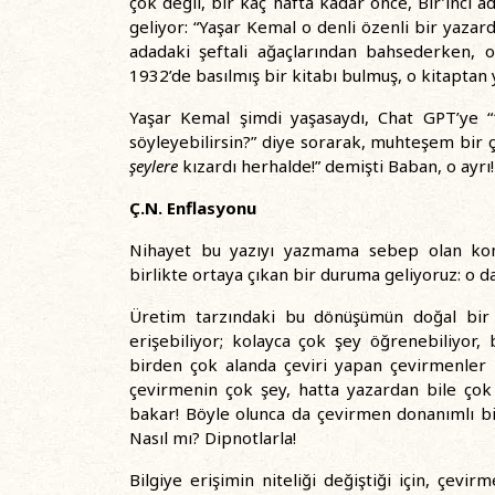
çok değil, bir kaç hafta kadar önce, Bir’inci 
geliyor: “Yaşar Kemal o denli özenli bir yazard
adadaki şeftali ağaçlarından bahsederken, o 
1932’de basılmış bir kitabı bulmuş, o kitaptan 
Yaşar Kemal şimdi yaşasaydı, Chat GPT’ye “1
söyleyebilirsin?” diye sorarak, muhteşem bir ç
şeylere
kızardı herhalde!” demişti Baban, o ayrı!
Ç.N. Enflasyonu
Nihayet bu yazıyı yazmama sebep olan konuy
birlikte ortaya çıkan bir duruma geliyoruz: o d
Üretim tarzındaki bu dönüşümün doğal bir 
erişebiliyor; kolayca çok şey öğrenebiliyor, 
birden çok alanda çeviri yapan çevirmenler iç
çevirmenin çok şey, hatta yazardan bile çok
bakar! Böyle olunca da çevirmen donanımlı bir 
Nasıl mı? Dipnotlarla!
Bilgiye erişimin niteliği değiştiği için, çev