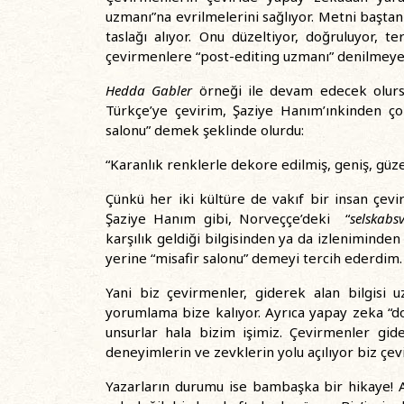
uzmanı”na evrilmelerini sağlıyor. Metni başta
taslağı alıyor. Onu düzeltiyor, doğruluyor, t
çevirmenlere “post-editing uzmanı” denilmeye 
Hedda Gabler
örneği ile devam edecek olur
Türkçe’ye çevirim, Şaziye Hanım’ınkinden ço
salonu” demek şeklinde olurdu:
“Karanlık renklerle dekore edilmiş, geniş, güze
Çünkü her iki kültüre de vakıf bir insan çev
Şaziye Hanım gibi, Norveççe’deki “
selskabs
karşılık geldiği bilgisinden ya da izleniminden
yerine “misafir salonu” demeyi tercih ederdim.
Yani biz çevirmenler, giderek alan bilgisi u
yorumlama bize kalıyor. Ayrıca yapay zeka “doğ
unsurlar hala bizim işimiz. Çevirmenler gide
deneyimlerin ve zevklerin yolu açılıyor biz çe
Yazarların durumu ise bambaşka bir hikaye! A