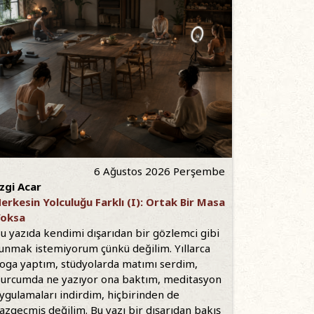
6 Ağustos 2026 Perşembe
zgi Acar
erkesin Yolculuğu Farklı (I): Ortak Bir Masa
oksa
u yazıda kendimi dışarıdan bir gözlemci gibi
unmak istemiyorum çünkü değilim. Yıllarca
oga yaptım, stüdyolarda matımı serdim,
urcumda ne yazıyor ona baktım, meditasyon
ygulamaları indirdim, hiçbirinden de
azgeçmiş değilim. Bu yazı bir dışarıdan bakış