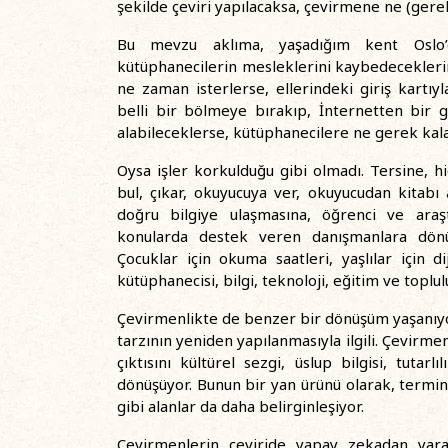
şekilde çeviri yapılacaksa, çevirmene ne (gere
Bu mevzu aklıma, yaşadığım kent Oslo’d
kütüphanecilerin mesleklerini kaybedeceklerin
ne zaman isterlerse, ellerindeki giriş kartıy
belli bir bölmeye bırakıp, İnternetten bir g
alabileceklerse, kütüphanecilere ne gerek kal
Oysa işler korkulduğu gibi olmadı. Tersine, h
bul, çıkar, okuyucuya ver, okuyucudan kitabı al
doğru bilgiye ulaşmasına, öğrenci ve araşt
konularda destek veren danışmanlara dönüştü
Çocuklar için okuma saatleri, yaşlılar için d
kütüphanecisi, bilgi, teknoloji, eğitim ve toplu
Çevirmenlikte de benzer bir dönüşüm yaşanıyo
tarzının yeniden yapılanmasıyla ilgili. Çevirme
çıktısını kültürel sezgi, üslup bilgisi, tutar
dönüşüyor. Bunun bir yan ürünü olarak, termino
gibi alanlar da daha belirginleşiyor.
Çevirmenlerin çeviride yapay zekadan yararl