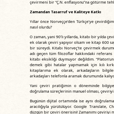
çevirmeni bir “Ç.N. enflasyonu”na götürme tehl
Zamandan Tasarruf ve Kaliteye Katkı
Yıllar önce Norveççe’den Türkçe’ye çevirdiğim
nasıl olurdu?
O zaman, yani 90’lı yıllarda, kitabı bir yılda 
ek olarak çeviri yapıyor olsam ve kitap 600 sayf
bir süreydi. Kitabı Norveç’te çevirmek durum
adı geçen tüm filozoflar hakkındaki referans 
kitabı eksikliği duymuyor değildim. “Platon’
demek gibi hatalar yapmamak için kılı kırk 
kitaplarıma ek olarak, arkadaşların bilgil
arkadaşları telefonla aramak durumunda kalı
Yani çeviri pratiğimin o döneminde bilgiye 
doğrulama süreçlerinin manuel olması, çeviriyi
Bugünün dijital ortamında ise aynı doğrulama s
aracılığıyla yürütülüyor. Google Translate, C
düzgün bir çeviri önerisini! Zamanımı çeviriyi