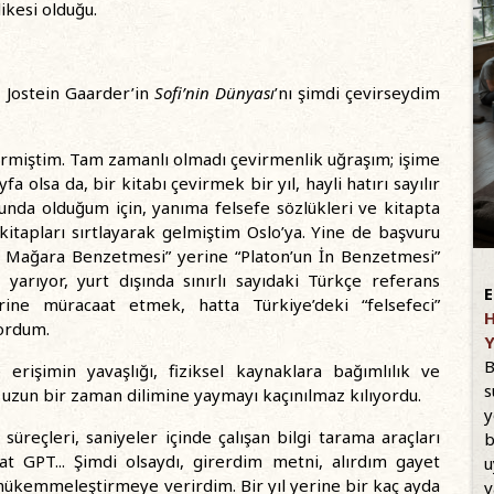
ikesi olduğu.
 Jostein Gaarder’in
Sofi’nin Dünyası
’nı şimdi çevirseydim
çevirmiştim. Tam zamanlı olmadı çevirmenlik uğraşım; işime
a olsa da, bir kitabı çevirmek bir yıl, hayli hatırı sayılır
unda olduğum için, yanıma felsefe sözlükleri ve kitapta
kitapları sırtlayarak gelmiştim Oslo’ya. Yine de başvuru
un Mağara Benzetmesi” yerine “Platon’un İn Benzetmesi”
yarıyor, yurt dışında sınırlı sayıdaki Türkçe referans
E
erine müracaat etmek, hatta Türkiye’deki “felsefeci”
H
yordum.
Y
B
erişimin yavaşlığı, fiziksel kaynaklara bağımlılık ve
s
 uzun bir zaman dilimine yaymayı kaçınılmaz kılıyordu.
y
üreçleri, saniyeler içinde çalışan bilgi tarama araçları
b
hat GPT... Şimdi olsaydı, girerdim metni, alırdım gayet
u
 mükemmeleştirmeye verirdim. Bir yıl yerine bir kaç ayda
v