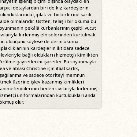
inayetin işleniş biçimi dışında olaydaki en
arpıcı detaylardan biri de kız kardeşlerin
ulunduklarında çıplak ve birbirlerine sarılı
alde olmalarıdır. Üstten, telaşlı bir okuma bu
oyunmanın pekâlâ kurbanlarının çeşitli vücut
ıvılarıyla kirlenmiş elbiselerinden kurtulmak
çin olduğunu söylese de derin okuma
ıplaklıklarının kardeşlerin iktidara sadece
şlevleriyle bağlı oldukları (hizmetçi) kimlikten
özülme gayretlerini işaretler. Bu soyunmayla
ea ve ablası Christine için itaatkârlık,
şağılanma ve sadece otoriteyi memnun
tmek üzerine işlev kazanmış kimlikleri
anımefendilerinin beden sıvılarıyla kirlenmiş
izmetçi üniformalarından kurtuldukları anda
ökmüş olur.