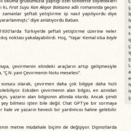
adlı okuma grubumuzla yaptığı özel sohbette söyledikleri
C
ı ki,
Fırat Suyu Kan Akıyor Baksana
adlı romanında geçen
ç
zamanlar şeftali yetiştirme işi nasıl yapılıyordu diye
b
yararlanmıştı,” diye anlatıyordu Baban.
h
s
930'larda Türkiye'de şeftali yetiştirme üzerine neler
s
ıkış noktası yakalayabilirdi. Hoş, “Yaşar Kemal olsa
böyle
i
ç
i
ç
L
a, çevirmenin elindeki araçların artıp gelişmesiyle
a
a, “Ç.N. yani Çevirmenin Notu meselesi”.
e
sonucu olarak, çevirmen daha çok bilgiye daha hızlı
h
bilebiliyor. Eskiden çevirmenin alan bilgisi, en azından
h
in, yazarın alan bilgisinin altında olurdu. Ancak şimdi
ç
 şey bilmesi işten bile değil. Chat GPT’ye bir sormaya
hale ve yazarın hevesli bir yardımcısı haline gelebilir.
irmenin metne müdahale biçimi de değişiyor. Dipnotlarda