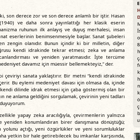
E
H
 ki, son derece zor ve son derece anlamlı bir iştir. Hasan
D
 (1940) ve daha sonra yayınlattığı her klasik eserin
M
anizma ruhunun ilk anlayış ve duyuş merhalesi, insan
İ
anat eserlerinin benimsenmesiyle başlar. Sanat şubeleri
o
en zengin olanıdır. Bunun içindir ki bir milletin, diğer
8
oğrusu kendi idrakinde tekrar etmesi; zeka ve anlama
h
 canlandırması ve yeniden yaratmasıdır. İşte tercüme
ç
medeniyet davamız için müessir bellemekteyiz,” der.
f
k
 çeviriyi sanata yaklaştırır. Bir metni “kendi idrakinde
h
çerir. Bu eylemi medeniyet davası için olmasa da, içinde
n
 kendi dilinde idrak etmesi için çaba göstermiş olan bir
k
 ne anlama geldiğini sorgulamak, çevirinin yeni tadları
ö
ı duyuyorum.
ç
b
ellikle yapay zeka aracılığıyla, çevirmenlerin yalnızca
u
ve yeniden konumlandıran birer danışmana dönüştüğü;
 yolunu açtığı, yeni özgürlükler ve yeni sorumluluklar
a yetkin bir hale getirebilecek bu imkanlar karşısında,