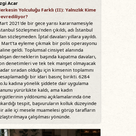
zgi Acar
erkesin Yolculuğu Farklı (II): Yalnızlık Kime
evrediliyor?
art 2021'de bir gece yarısı kararnamesiyle
stanbul Sözleşmesi'nden çıkıldı, adı İstanbul
lan sözleşmeden. İptal davaları yıllara yayıldı.
 Mart’ta eyleme çıkmak bir polis operasyonu
aline geldi. Toplumsal cinsiyet alanında
alışan derneklerin başında kapatma davaları,
on denetimleri ve tek tek manşet olmayacak
adar sıradan olduğu için kimsenin toplamını
esaplamadığı bir idari basınç birikti. 6284
o.lu kadına yönelik şiddete dair uygulama
anunu yürürlükte kaldı, ama kadın
rgütlerinin yıldönümü açıklamalarında öne
ıkardığı tespit, başvuruların kolluk düzeyinde
ir aile içi mesele muamelesi görüp tarafların
zlaştırılmaya çalışılması yönünde.