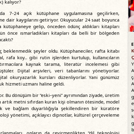
k) kalıyor?
a 7-24 açık kütüphane uygulamasına geçilirken,
e dair kaygılarını getiriyor. Okuyucular 24 saat boyunca
la kütüphaneye gelip, önceden ödünç aldıkları kitapları
ün önce ısmarladıkları kitapları da belli bir bölgeden
acaktı?
E
K
iç beklenmedik şeyler oldu. Kütüphaneciler, rafta kitabı
Ç
, rafa koy... gibi rutin işlerden kurtulup, kullanıcıların
Y
ırmacılara kaynak tarama, literatür incelemesi gibi
A
ler. Dijital arşivleri, veri tabanlarını yönetiyorlar.
ç
ijital okuryazarlık kursları düzenliyorlar. Yani günümüz
A
luk hizmeti uzmanı haline geldi.
A
r. Bu dönüşüm bir “eski–yeni” ayrımından ziyade, üretim
g
n artık metni sıfırdan kuran kişi olmanın ötesinde, model
e
lılık ve bağlam duyarlılığıyla şekillendiren bir küratöre
s
loji yönetimi, açıklayıcı dipnotlar, kültürel çerçeveleme
k
g
b
anmaları, onların da çevirmenlikten “dil teknolojisi