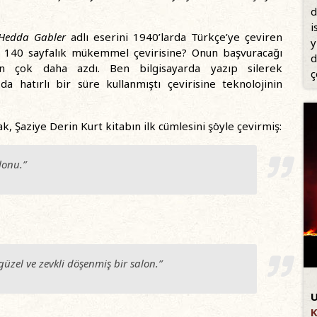
d
i
Hedda Gabler
adlı eserini 1940’larda Türkçe’ye çeviren
y
r 140 sayfalık mükemmel çevirisine? Onun başvuracağı
d
n çok daha azdı. Ben bilgisayarda yazıp silerek
ç
da hatırlı bir süre kullanmıştı çevirisine teknolojinin
 Şaziye Derin Kurt kitabın ilk cümlesini şöyle çevirmiş:
lonu.”
güzel ve zevkli döşenmiş bir salon.”
U
K