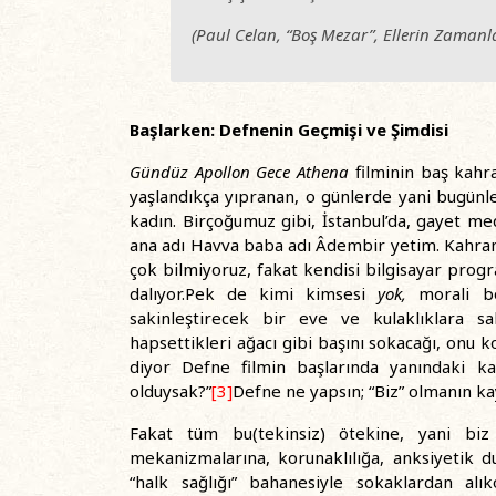
(Paul Celan, “Boş Mezar”,
Ellerin Zamanl
Başlarken: Defnenin Geçmişi ve Şimdisi
Gündüz Apollon Gece Athena
filminin baş kah
yaşlandıkça yıpranan, o günlerde yani bugünl
kadın. Birçoğumuz gibi, İstanbul’da, gayet med
ana adı Havva baba adı Âdembir yetim. Kahraman
çok bilmiyoruz, fakat kendisi bilgisayar prog
dalıyor.Pek de kimi kimsesi
yok,
morali bo
sakinleştirecek bir eve ve kulaklıklara 
hapsettikleri ağacı gibi başını sokacağı, onu 
diyor Defne filmin başlarında yanındaki k
olduysak?”
[3]
Defne ne yapsın; “Biz” olmanın ka
Fakat tüm bu(tekinsiz) ötekine, yani biz
mekanizmalarına, korunaklılığa, anksiyetik 
“halk sağlığı” bahanesiyle sokaklardan alı