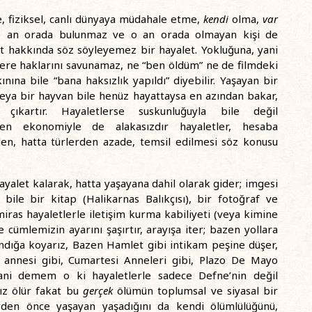
, fiziksel, canlı dünyaya müdahale etme,
kendi
olma,
var
 o an orada bulunmaz ve o an orada olmayan kişi de
et hakkında söz söyleyemez bir hayalet. Yokluğuna, yani
üzere haklarını savunamaz, ne “ben öldüm” ne de filmdeki
ınına bile “bana haksızlık yapıldı” diyebilir. Yaşayan bir
 veya bir hayvan bile henüz hayattaysa en azından bakar,
ıkartır. Hayaletlerse suskunluğuyla bile değil
aten ekonomiyle de alakasızdır hayaletler, hesaba
den, hatta türlerden azade, temsil edilmesi söz konusu
hayalet kalarak, hatta yaşayana dahil olarak gider; imgesi
bile bir kitap (Halikarnas Balıkçısı), bir fotoğraf ve
miras hayaletlerle iletişim kurma kabiliyeti (veya kimine
 cümlemizin ayarını şaşırtır, arayışa iter; bazen yollara
andığa koyarız, Bazen Hamlet gibi intikam peşine düşer,
annesi gibi, Cumartesi Anneleri gibi, Plazo De Mayo
 Yani demem o ki hayaletlerle sadece Defne’nin değil
ız ölür fakat bu
gerçek
ölümün toplumsal ve siyasal bir
yden önce yaşayan yaşadığını da kendi ölümlülüğünü,