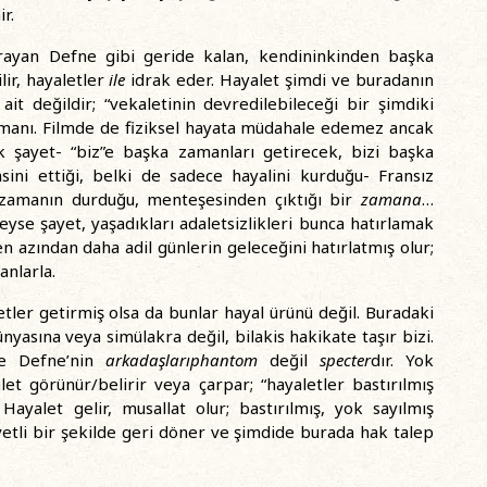
r.
rayan Defne gibi geride kalan, kendininkinden başka
ir, hayaletler
ile
idrak eder. Hayalet şimdi ve buradanın
it değildir; “vekaletinin devredilebileceği bir şimdiki
manı. Filmde de fiziksel hayata müdahale edemez ancak
k şayet- “biz”e başka zamanları getirecek, bizi başka
ini ettiği, belki de sadece hayalini kurduğu- Fransız
bi zamanın durduğu, menteşesinden çıktığı bir
zamana
…
yse şayet, yaşadıkları adaletsizlikleri bunca hatırlamak
n azından daha adil günlerin geleceğini hatırlatmış olur;
anlarla.
tler getirmiş olsa da bunlar hayal ürünü değil. Buradaki
nyasına veya simülakra değil, bilakis hakikate taşır bizi.
ne Defne’nin
arkadaşlarıphantom
değil
specter
dır. Yok
let görünür/belirir veya çarpar; “hayaletler bastırılmış
 Hayalet gelir, musallat olur; bastırılmış, yok sayılmış
etli bir şekilde geri döner ve şimdide burada hak talep