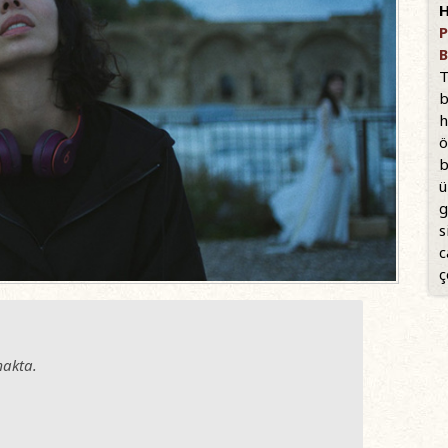
H
P
B
T
b
h
ö
b
ü
g
s
c
ç
akta.