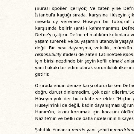
(Burası spoiler içeriyor.) Ve zaten yine Def
İstanbul’a kaçtığı sırada, karşısına Hüseyin 
mesela oy veremez Hüseyin bir fotoğraf o
karşısında belirir (anti-) kahramanımız Defne
Defne’yi çağırır. Defne el mahkûm kolonlara v
yaşam sürerek ve bu yaşamın utancıyla yaşaya
değil. Bir nevi dayanışma, vekillik, mümkün 
responsibility
ifadesi de zaten Latince’deki
spon
için birisi nezdinde bir şeyin kefili olmak’ anla
yani hukuki bir edim olarak sorumluluk ilkesini
getirir.
O sırada engin denize karşı otururlarken Defn
doğru dürüst dinlemedim. Çok özür dilerim.”So
Hüseyin yok der bu teklife ve ekler “Hiçbir y
Hüseyin’inki de değil, kadın dayanışması uğru
Hanım’ın, kızını korumak için kocasını öldü
Nazife’nin ve belki de daha nicelerinin hikayes
Şahitlik Yunanca
martis
yani şehittir,
martiriu