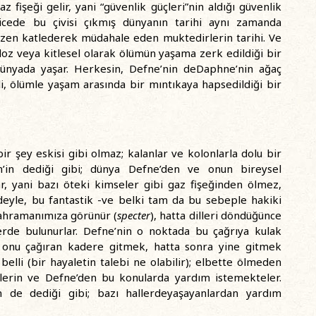
 fişeği gelir, yani “güvenlik güçleri”nin aldığı güvenlik
ticede bu çivisi çıkmış dünyanın tarihi aynı zamanda
azen katlederek müdahale eden muktedirlerin tarihi. Ve
oz veya kitlesel olarak ölümün yaşama zerk edildiği bir
r dünyada yaşar. Herkesin, Defne’nin deDaphne’nin ağaç
i, ölümle yaşam arasında bir mıntıkaya hapsedildiği bir
r şey eskisi gibi olmaz; kalanlar ve kolonlarla dolu bir
in’in dediği gibi; dünya Defne’den ve onun bireysel
ar, yani bazı öteki kimseler gibi gaz fişeğinden ölmez,
adeyle, bu fantastik -ve belki tam da bu sebeple hakiki
Kahramanımıza görünür (
specter
), hatta dilleri döndüğünce
rde bulunurlar. Defne’nin o noktada bu çağrıya kulak
 onu çağıran kadere gitmek, hatta sonra yine gitmek
elli (bir hayaletin talebi ne olabilir); elbette ölmeden
tlerin ve Defne’den bu konularda yardım istemekteler.
n de dediği gibi; bazı hallerdeyaşayanlardan yardım