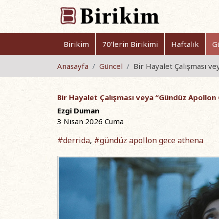
Birikim
70'lerin Birikimi
Haftalık
G
Anasayfa
Güncel
Bir Hayalet Çalışması v
Bir Hayalet Çalışması veya “Gündüz Apollon
Ezgi Duman
3 Nisan 2026 Cuma
#derrida
#gündüz apollon gece athena
,