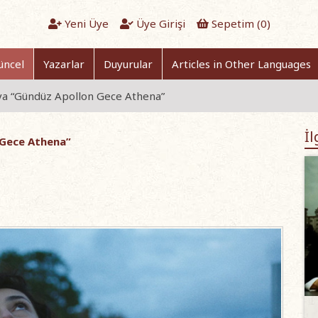
Yeni Üye
Üye Girişi
Sepetim (
0
)
üncel
Yazarlar
Duyurular
Articles in Other Languages
eya “Gündüz Apollon Gece Athena”
İl
 Gece Athena”