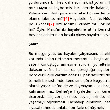
Şu durumda bir kez daha sormak istiyorum: “
mı? Hayatını kaybetmiş biri geride kalanla
Polyneikes’inAntigone’yi davet ettiği yerden
olanı etkilemez mi?”
[6]
Hayaletler, Nazife, Hüs
polis kocası
[7]
; bizi sorumlu kılmaz mı? Soruml
mi? Öyle. Marx’ın iki hayaletine atıfla Derrid
böylece adaletin ön koşulu ölüye/hayalete saygı
Şahit
Bu meşguliyeti, bu hayalet çalışmasını, üst
zorunda kalan Defne’nin meramı ilk başta ann
zaten konuştuğu annesine sorular yöneltebi
dolaşan Defne halihazırda görüştüğü hayaletle
borç verir gibi yardım eder. Bu pek şaşırtıcı de
temelli bir sistemde kendisine göre kaçış strat
olarak yaşar Defne de ve duymayan kulaklara
kahramanımız Defne’ye hayaletler bir kere 
ticaretsiz alış-verişlerinde, söyleşilerinde, 
yaşamayı öğrenmeli. Kaçmayıp dinleyen, hatı
siyasal sahnede anlatan bir faile dönüşmeli.