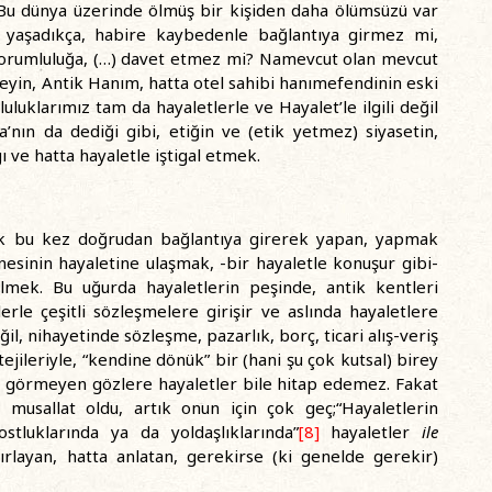
Bu dünya üzerinde ölmüş bir kişiden daha ölümsüzü var
, yaşadıkça, habire kaybedenle bağlantıya girmez mi,
 sorumluluğa, (…) davet etmez mi? Namevcut olan mevcut
eyin, Antik Hanım, hatta otel sahibi hanımefendinin eski
uluklarımız tam da hayaletlerle ve Hayalet’le ilgili değil
a’nın da dediği gibi, etiğin ve (etik yetmez) siyasetin,
 ve hatta hayaletle iştigal etmek.
elik bu kez doğrudan bağlantıya girerek yapan, yapmak
esinin hayaletine ulaşmak, -bir hayaletle konuşur gibi-
lmek. Bu uğurda hayaletlerin peşinde, antik kentleri
rle çeşitli sözleşmelere girişir ve aslında hayaletlere
ğil, nihayetinde sözleşme, pazarlık, borç, ticari alış-veriş
ejileriyle, “kendine dönük” bir (hani şu çok kutsal) birey
, görmeyen gözlere hayaletler bile hitap edemez. Fakat
musallat oldu, artık onun için çok geç;“Hayaletlerin
dostluklarında ya da yoldaşlıklarında”
[8]
hayaletler
ile
rlayan, hatta anlatan, gerekirse (ki genelde gerekir)