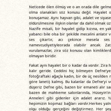
Neticede ölen ölmüş ve o an orada dile gelme
olma olanakları söz konusu değil. Hayalet
konuşamaz. Aynı hayvan gibi, adalet ve siyas
öldürülmesine ilişkin olanlar da dahil olmak 
Nazife misali, bir hayalet gidip kızına, en yak
yabancı bile olsa bir şekilde mecalini anlatır
ses çıkartır, acı çekince mesela ses ç
namevcudiyetiyleorada olabilir ancak. Z
vurulamazlar, zira söz konusu olan kimlikler
olmayan biridir.
Fakat aynı hayalet bir o kadar da
vardır
. Zira 
kalır geride. Ceddini hiç bilmeyen Defne’ye 
fotoğraftaki ağaçla kadın, bir de üç nesilden 
göre laneti) kalmış. Bu kalanlar da Defne’yi ve
düşeriz Defne gibi, bazen bir emaneti alır s
bazen de mahkeme salonlarında, Hüseyin’in 
Anneleri gibi gidenler için adalet ararız.
hepimizin kopmaz bağları
vardır
.Herkes yaln
olgu olduğu gerçeğini değiştirmez. Her şe