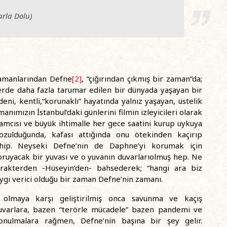
arla Dolu
)
ramanlarından Defne
[2]
, “çığırından çıkmış bir zaman”da;
erde daha fazla tarumar edilen bir dünyada yaşayan bir
eni, kentli,“korunaklı” hayatında yalnız yaşayan, üstelik
ımızın İstanbul’daki günlerini filmin izleyicileri olarak
ramcısı ve büyük ihtimalle her gece saatini kurup uykuya
zulduğunda, kafası attığında onu ötekinden kaçırıp
sahip. Neyseki Defne’nin de Daphne’yi korumak için
koruyacak bir yuvası ve o yuvanın duvarlarıolmuş hep. Ne
arakterden -Hüseyin’den- bahsederek; “hangi ara biz
ygı verici olduğu bir zaman Defne’nin zamanı.
 olmaya karşı geliştirilmiş onca savunma ve kaçış
duvarlara, bazen “terörle mücadele” bazen pandemi ve
konulmalara rağmen, Defne’nin başına bir şey gelir.