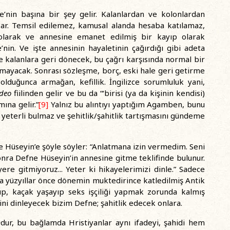
ne’nin başına bir şey gelir. Kalanlardan ve kolonlardan
çıkar. Temsil edilemez, kamusal alanda hesaba katılamaz,
larak ve annesine emanet edilmiş bir kayıp olarak
’nin. Ve işte annesinin hayaletinin çağırdığı gibi adeta
e kalanlara geri dönecek, bu çağrı karşısında normal bir
mayacak. Sonrası sözleşme, borç, eski hale geri getirme
olduğunca armağan, kefillik. İngilizce sorumluluk yani,
deo
fiilinden gelir ve bu da “‘birisi (ya da kişinin kendisi)
mına gelir.”
[9]
Yalnız bu alıntıyı yaptığım Agamben, bunu
 yeterli bulmaz ve şehitlik/şahitlik tartışmasını gündeme
e Hüseyin’e şöyle söyler: “Anlatmana izin vermedim. Seni
nra Defne Hüseyin’in annesine gitme teklifinde bulunur.
ere gitmiyoruz... Yeter ki hikayelerimizi dinle.” Sadece
na yüzyıllar önce dönemin muktedirince katledilmiş Antik
rüp, kaçak yaşayıp seks işçiliği yapmak zorunda kalmış
ini dinleyecek bizim Defne; şahitlik edecek onlara.
m
dur, bu bağlamda Hristiyanlar aynı ifadeyi, şahidi hem