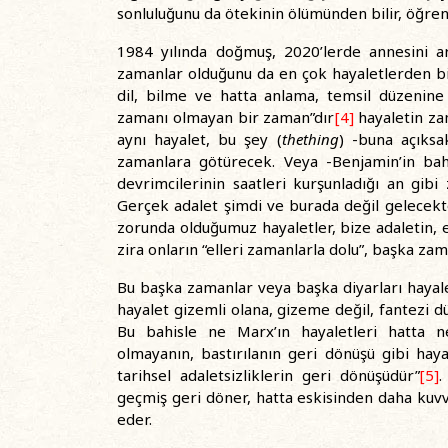
sonluluğunu da ötekinin ölümünden bilir, öğreni
1984 yılında doğmuş, 2020’lerde annesini a
zamanlar olduğunu da en çok hayaletlerden bil
dil, bilme ve hatta anlama, temsil düzenine a
zamanı olmayan bir zaman”dır
[4]
hayaletin za
aynı hayalet, bu şey (
thething
) -buna açıksa
zamanlara götürecek. Veya -Benjamin’in bahs
devrimcilerinin saatleri kurşunladığı an gi
Gerçek adalet şimdi ve burada değil gelecekte
zorunda olduğumuz hayaletler, bize adaletin, e
zira onların “elleri zamanlarla dolu”, başka zam
Bu başka zamanlar veya başka diyarları hayale
hayalet gizemli olana, gizeme değil, fantezi dü
Bu bahisle ne Marx’ın hayaletleri hatta 
olmayanın, bastırılanın geri dönüşü gibi haya
tarihsel adaletsizliklerin geri dönüşüdür”
[5]
.
geçmiş geri döner, hatta eskisinden daha kuvv
eder.