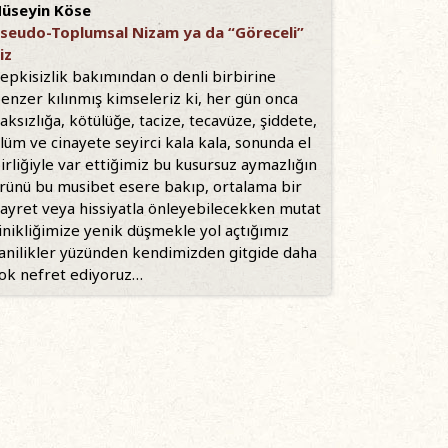
üseyin Köse
seudo-Toplumsal Nizam ya da “Göreceli”
iz
epkisizlik bakımından o denli birbirine
enzer kılınmış kimseleriz ki, her gün onca
aksızlığa, kötülüğe, tacize, tecavüze, şiddete,
lüm ve cinayete seyirci kala kala, sonunda el
irliğiyle var ettiğimiz bu kusursuz aymazlığın
rünü bu musibet esere bakıp, ortalama bir
ayret veya hissiyatla önleyebilecekken mutat
inikliğimize yenik düşmekle yol açtığımız
anilikler yüzünden kendimizden gitgide daha
ok nefret ediyoruz…