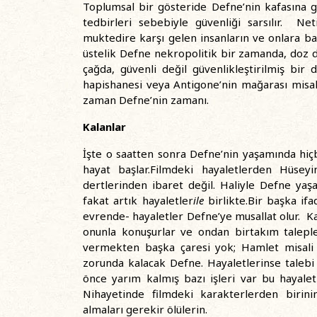
Toplumsal bir gösteride Defne’nin kafasına gaz
tedbirleri sebebiyle güvenliği sarsılır. Ne
muktedire karşı gelen insanların ve onlara b
üstelik Defne nekropolitik bir zamanda, doz d
çağda, güvenli değil güvenlikleştirilmiş bi
hapishanesi veya Antigone’nin mağarası misal
zaman Defne’nin zamanı.
Kalanlar
İşte o saatten sonra Defne’nin yaşamında hiçbi
hayat başlar.Filmdeki hayaletlerden Hüsey
dertlerinden ibaret değil. Haliyle Defne yaş
fakat artık hayaletler
ile
birlikte.Bir başka if
evrende- hayaletler Defne’ye musallat olur. 
onunla konuşurlar ve ondan birtakım taleple
vermekten başka çaresi yok; Hamlet misali
zorunda kalacak Defne. Hayaletlerinse talebi b
önce yarım kalmış bazı işleri var bu hayale
Nihayetinde filmdeki karakterlerden birini
almaları gerekir ölülerin.