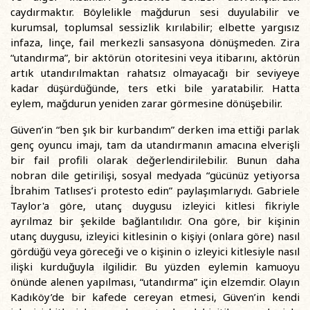
caydırmaktır. Böylelikle mağdurun sesi duyulabilir ve
kurumsal, toplumsal sessizlik kırılabilir; elbette yargısız
infaza, linçe, fail merkezli sansasyona dönüşmeden. Zira
“utandırma”, bir aktörün otoritesini veya itibarını, aktörün
artık utandırılmaktan rahatsız olmayacağı bir seviyeye
kadar düşürdüğünde, ters etki bile yaratabilir. Hatta
eylem, mağdurun yeniden zarar görmesine dönüşebilir.
Güven’in “ben şık bir kurbandım” derken ima ettiği parlak
genç oyuncu imajı, tam da utandırmanın amacına elverişli
bir fail profili olarak değerlendirilebilir. Bunun daha
nobran dile getirilişi, sosyal medyada “gücünüz yetiyorsa
İbrahim Tatlıses’i protesto edin” paylaşımlarıydı. Gabriele
Taylor'a göre, utanç duygusu izleyici kitlesi fikriyle
ayrılmaz bir şekilde bağlantılıdır. Ona göre, bir kişinin
utanç duygusu, izleyici kitlesinin o kişiyi (onlara göre) nasıl
gördüğü veya göreceği ve o kişinin o izleyici kitlesiyle nasıl
ilişki kurduğuyla ilgilidir. Bu yüzden eylemin kamuoyu
önünde alenen yapılması, “utandırma” için elzemdir. Olayın
Kadıköy’de bir kafede cereyan etmesi, Güven’in kendi