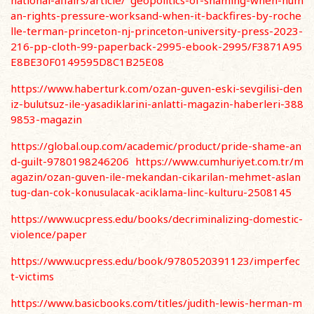
national-affairs/article/
geopolitics-of-shaming-when-hum
an-rights-pressure-worksand-when-it-backfires-by-roche
lle-terman-princeton-nj-princeton-university-press-2023-
216-pp-cloth-99-paperback-2995-
ebook-2995/F3871A95
E8BE30F0149595D8C1B25E08
https://www.haberturk.com/ozan-guven-eski-sevgilisi-den
iz-bulutsuz-ile-yasadiklarini-
anlatti-magazin-haberleri-388
9853-magazin
https://global.oup.com/academic/product/pride-shame-an
d-guilt-9780198246206
https://www.cumhuriyet.com.tr/m
agazin/ozan-guven-ile-mekandan-cikarilan-mehmet-
aslan
tug-dan-cok-konusulacak-aciklama-linc-kulturu-2508145
https://www.ucpress.edu/books/decriminalizing-domestic-
violence/paper
https://www.ucpress.edu/book/9780520391123/imperfec
t-victims
https://www.basicbooks.com/titles/judith-lewis-herman-m