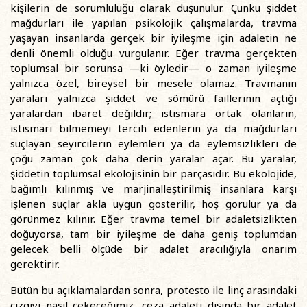
kişilerin de sorumluluğu olarak düşünülür. Çünkü şiddet
mağdurları ile yapılan psikolojik çalışmalarda, travma
yaşayan insanlarda gerçek bir iyileşme için adaletin ne
denli önemli olduğu vurgulanır. Eğer travma gerçekten
toplumsal bir sorunsa —ki öyledir— o zaman iyileşme
yalnızca özel, bireysel bir mesele olamaz. Travmanın
yaraları yalnızca şiddet ve sömürü faillerinin açtığı
yaralardan ibaret değildir; istismara ortak olanların,
istismarı bilmemeyi tercih edenlerin ya da mağdurları
suçlayan seyircilerin eylemleri ya da eylemsizlikleri de
çoğu zaman çok daha derin yaralar açar. Bu yaralar,
şiddetin toplumsal ekolojisinin bir parçasıdır. Bu ekolojide,
bağımlı kılınmış ve marjinalleştirilmiş insanlara karşı
işlenen suçlar akla uygun gösterilir, hoş görülür ya da
görünmez kılınır. Eğer travma temel bir adaletsizlikten
doğuyorsa, tam bir iyileşme de daha geniş toplumdan
gelecek belli ölçüde bir adalet aracılığıyla onarım
gerektirir.
Bütün bu açıklamalardan sonra, protesto ile linç arasındaki
çizgiyi nasıl çekeceğimiz, ceza adaleti dışında bir adalet