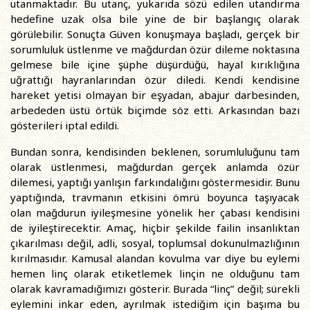
utanmaktadır. Bu utanç, yukarıda sözü edilen utandırma
hedefine uzak olsa bile yine de bir başlangıç olarak
görülebilir. Sonuçta Güven konuşmaya başladı, gerçek bir
sorumluluk üstlenme ve mağdurdan özür dileme noktasına
gelmese bile içine şüphe düşürdüğü, hayal kırıklığına
uğrattığı hayranlarından özür diledi. Kendi kendisine
hareket yetisi olmayan bir eşyadan, abajur darbesinden,
arbededen üstü örtük biçimde söz etti. Arkasından bazı
gösterileri iptal edildi.
Bundan sonra, kendisinden beklenen, sorumluluğunu tam
olarak üstlenmesi, mağdurdan gerçek anlamda özür
dilemesi, yaptığı yanlışın farkındalığını göstermesidir. Bunu
yaptığında, travmanın etkisini ömrü boyunca taşıyacak
olan mağdurun iyileşmesine yönelik her çabası kendisini
de iyileştirecektir. Amaç, hiçbir şekilde failin insanlıktan
çıkarılması değil, adli, sosyal, toplumsal dokunulmazlığının
kırılmasıdır. Kamusal alandan kovulma var diye bu eylemi
hemen linç olarak etiketlemek linçin ne olduğunu tam
olarak kavramadığımızı gösterir. Burada “linç” değil; sürekli
eylemini inkar eden, ayrılmak istediğim için başıma bu