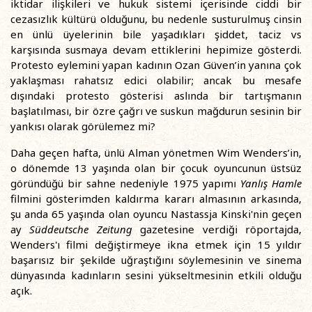
iktidar ilişkileri ve hukuk sistemi içerisinde ciddi bir
cezasızlık kültürü olduğunu, bu nedenle susturulmuş cinsin
en ünlü üyelerinin bile yaşadıkları şiddet, taciz vs
karşısında susmaya devam ettiklerini hepimize gösterdi.
Protesto eylemini yapan kadının Ozan Güven’in yanına çok
yaklaşması rahatsız edici olabilir; ancak bu mesafe
dışındaki protesto gösterisi aslında bir tartışmanın
başlatılması, bir özre çağrı ve suskun mağdurun sesinin bir
yankısı olarak görülemez mi?
Daha geçen hafta, ünlü Alman yönetmen Wim Wenders’in,
o dönemde 13 yaşında olan bir çocuk oyuncunun üstsüz
göründüğü bir sahne nedeniyle 1975 yapımı
Yanlış Hamle
filmini gösterimden kaldırma kararı almasının arkasında,
şu anda 65 yaşında olan oyuncu Nastassja Kinski'nin geçen
ay
Süddeutsche Zeitung
gazetesine verdiği röportajda,
Wenders'ı filmi değiştirmeye ikna etmek için 15 yıldır
başarısız bir şekilde uğraştığını söylemesinin ve sinema
dünyasında kadınların sesini yükseltmesinin etkili olduğu
açık.