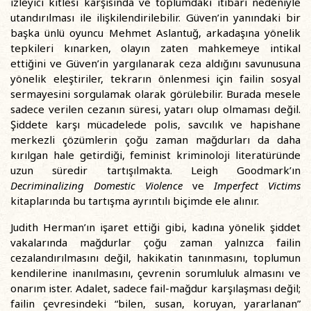
izleyici kitlesi karşısında ve toplumdaki itibarı nedeniyle
utandırılması ile ilişkilendirilebilir. Güven’in yanındaki bir
başka ünlü oyuncu Mehmet Aslantuğ, arkadaşına yönelik
tepkileri kınarken, olayın zaten mahkemeye intikal
ettiğini ve Güven’in yargılanarak ceza aldığını savunusuna
yönelik eleştiriler, tekrarın önlenmesi için failin sosyal
sermayesini sorgulamak olarak görülebilir. Burada mesele
sadece verilen cezanın süresi, yatarı olup olmaması değil.
Şiddete karşı mücadelede polis, savcılık ve hapishane
merkezli çözümlerin çoğu zaman mağdurları da daha
kırılgan hale getirdiği, feminist kriminoloji literatüründe
uzun süredir tartışılmakta. Leigh Goodmark’ın
Decriminalizing Domestic Violence
ve
Imperfect Victims
kitaplarında bu tartışma ayrıntılı biçimde ele alınır.
Judith Herman’ın işaret ettiği gibi, kadına yönelik şiddet
vakalarında mağdurlar çoğu zaman yalnızca failin
cezalandırılmasını değil, hakikatin tanınmasını, toplumun
kendilerine inanılmasını, çevrenin sorumluluk almasını ve
onarım ister. Adalet, sadece fail-mağdur karşılaşması değil;
failin çevresindeki “bilen, susan, koruyan, yararlanan”