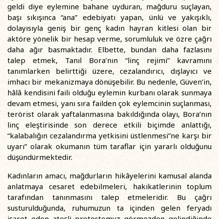
geldi diye eylemine bahane uyduran, mağduru suçlayan,
başı sıkışınca “ana” edebiyatı yapan, ünlü ve yakışıklı,
dolayısıyla geniş bir genç kadın hayran kitlesi olan bir
aktöre yönelik bir hesap verme, sorumluluk ve özre çağrı
daha ağır basmaktadır. Elbette, bundan daha fazlasını
talep etmek, Tanıl Bora’nın “linç rejimi” kavramını
tanımlarken belirttiği üzere, cezalandırıcı, dışlayıcı ve
imhacı bir mekanizmaya dönüşebilir. Bu nedenle, Güven’in,
hâlâ kendisini faili olduğu eylemin kurbanı olarak sunmaya
devam etmesi, yanı sıra failden çok eylemcinin suçlanması,
terörist olarak yaftalanmasına bakıldığında olayı, Bora’nın
linç eleştirisinde son derece etkili biçimde anlattığı,
“kalabalığın cezalandırma yetkisini üstlenmesi”ne karşı bir
uyarı” olarak okumanın tüm taraflar için yararlı olduğunu
düşündürmektedir.
Kadınların amacı, mağdurların hikâyelerini kamusal alanda
anlatmaya cesaret edebilmeleri, hakikatlerinin toplum
tarafından tanınmasını talep etmeleridir. Bu çağrı
susturulduğunda, ruhumuzun ta içinden gelen feryadı
işaret eden ateşli protestomuz görmezden gelindiğinde