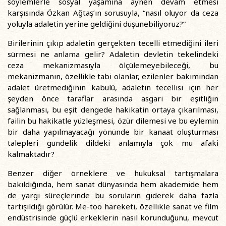
söylemlerle sosyal yaşamına aynen devam etmesi
karşısında Özkan Ağtaş’ın sorusuyla, “nasıl oluyor da ceza
yoluyla adaletin yerine geldiğini düşünebiliyoruz?”
Birilerinin çıkıp adaletin gerçekten tecelli etmediğini ileri
sürmesi ne anlama gelir? Adaletin devletin tekelindeki
ceza mekanizmasıyla ölçülemeyebileceği, bu
mekanizmanın, özellikle tabi olanlar, ezilenler bakımından
adalet üretmediğinin kabulü, adaletin tecellisi için her
şeyden önce taraflar arasında asgari bir eşitliğin
sağlanması, bu eşit dengede hakikatin ortaya çıkarılması,
failin bu hakikatle yüzleşmesi, özür dilemesi ve bu eylemin
bir daha yapılmayacağı yönünde bir kanaat oluşturması
talepleri gündelik dildeki anlamıyla çok mu afaki
kalmaktadır?
Benzer diğer örneklere ve hukuksal tartışmalara
bakıldığında, hem sanat dünyasında hem akademide hem
de yargı süreçlerinde bu soruların giderek daha fazla
tartışıldığı görülür. Me-too hareketi, özellikle sanat ve film
endüstrisinde güçlü erkeklerin nasıl korunduğunu, mevcut