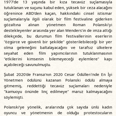
1977'de 13 yaşında bir kıza tecavüz suçlamasıyla
tutuklanan ve suçunu kabul eden, yüksek bir ceza alacağını
öğrenince ABD’den kaçan, hakkındaki cinsel istismar
suçlamalarıyla ilgili olarak bir film festivaline giderken
gözaltına alınan yönetmen Roman Polanski'yi
destekleyenler arasında yer alan Wenders’in de imza attığı
dilekçede, bu durumun film festivallerinin eserlerin
"özgürce ve güvenli bir şekilde" gösterilebileceği bir yer
olma geleneğini baltalayacağını ve tarafsız ülkelere
seyahat eden film yapımcılarının tutuklanmasının
"etkilerini kimsenin bilemeyeceği eylemlere" kapı
açabileceği savunulmuştu.
Şubat 2020'de Fransa'nın 2020 Cesar Ödülleri'nde En İyi
Yönetmen ödülünü kazanan Polanski ödülü almaya
gitmemiş, reddettiği tecavüz suçlamaları nedeniyle
"kamuoyu önünde linç edilmeye" maruz kalmayacağını
söylemişti.
Polanski’ye yönelik, aralarında çok sayıda ünlü kadın
oyuncu ve yönetmenin de olduğu protestocuların