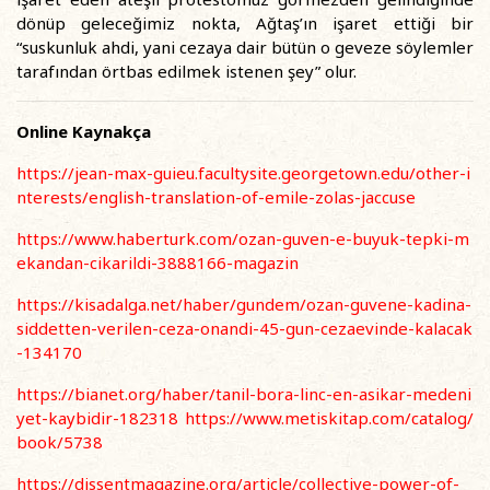
dönüp geleceğimiz nokta, Ağtaş’ın işaret ettiği bir
“suskunluk ahdi, yani cezaya dair bütün o geveze söylemler
tarafından örtbas edilmek istenen şey” olur.
Online Kaynakça
https://jean-max-guieu.facultysite.georgetown.edu/other-i
nterests/english-translation-of-
emile-zolas-jaccuse
https://www.haberturk.com/ozan-guven-e-buyuk-tepki-m
ekandan-cikarildi-3888166-magazin
https://kisadalga.net/haber/gundem/ozan-guvene-kadina-
siddetten-verilen-ceza-onandi-45-
gun-cezaevinde-kalacak
-134170
https://bianet.org/haber/tanil-bora-linc-en-asikar-medeni
yet-kaybidir-182318
https://www.metiskitap.com/catalog/
book/5738
https://dissentmagazine.org/article/collective-power-of-