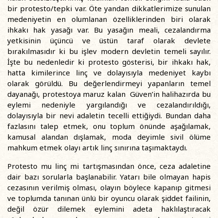
bir protesto/tepki var. Öte yandan dikkatlerimize sunulan
medeniyetin en olumlanan özelliklerinden biri olarak
ihkakı hak yasağı var. Bu yasağın meali, cezalandırma
yetkisinin üçüncü ve üstün taraf olarak devlete
bırakılmasıdır ki bu işlev modern devletin temeli sayılır.
İşte bu nedenledir ki protesto gösterisi, bir ihkakı hak,
hatta kimilerince linç ve dolayısıyla medeniyet kaybı
olarak görüldü. Bu değerlendirmeyi yapanların temel
dayanağı, protestoya maruz kalan Güven’in halihazırda bu
eylemi nedeniyle yargılandığı ve cezalandırıldığı,
dolayısıyla bir nevi adaletin tecelli ettiğiydi. Bundan daha
fazlasını talep etmek, onu toplum önünde aşağılamak,
kamusal alandan dışlamak, moda deyimle sivil ölüme
mahkum etmek olayı artık linç sınırına taşımaktaydı.
Protesto mu linç mi tartışmasından önce, ceza adaletine
dair bazı sorularla başlanabilir. Yatarı bile olmayan hapis
cezasının verilmiş olması, olayın böylece kapanıp gitmesi
ve toplumda tanınan ünlü bir oyuncu olarak şiddet failinin,
değil özür dilemek eylemini adeta haklılaştıracak