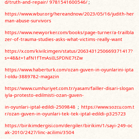
d/truth-and-repair/
9781541600546/
;
https://www.wbur.org/hereandnow/2023/05/16/judith-her
man-abuse-
survivors
https://www.newyorker.com/books/page-turner/a-trailbla
zer-of-trauma-studies-
asks-what-victims-really-want
https://x.com/kivilcimgen/status/2063431250669371417?
s=48&t=1afN1fTmAsiILSPDNE7tZw
https://www.haberturk.com/ozan-guven-in-oyunlarini-ipta
l-oldu-3889782-magazin
https://www.cumhuriyet.com.tr/yasam/failler-disari-slogan
iyla-protesto-edilmisti-ozan-guven-
in-oyunlari-iptal-edildi-2509848
;
https://www.sozcu.com.t
r/ozan-guven-in-oyunlari-tek-tek-
iptal-edildi-p325723
https://birikimdergisi.com/dergiler/birikim/1/sayi-249-oc
ak-2010/2427/linc-acilimi/3504