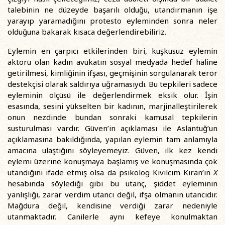
talebinin ne düzeyde başarılı olduğu, utandırmanın işe
yarayıp yaramadığını protesto eyleminden sonra neler
olduğuna bakarak kısaca değerlendirebiliriz.
Eylemin en çarpıcı etkilerinden biri, kuşkusuz eylemin
aktörü olan kadın avukatın sosyal medyada hedef haline
getirilmesi, kimliğinin ifşası, geçmişinin sorgulanarak terör
destekçisi olarak saldırıya uğramasıydı. Bu tepkileri sadece
eyleminin ölçüsü ile değerlendirmek eksik olur. İşin
esasında, sesini yükselten bir kadının, marjinalleştirilerek
onun nezdinde bundan sonraki kamusal tepkilerin
susturulması vardır. Güven’in açıklaması ile Aslantuğ’un
açıklamasına bakıldığında, yapılan eylemin tam anlamıyla
amacına ulaştığını söyleyemeyiz. Güven, ilk kez kendi
eylemi üzerine konuşmaya başlamış ve konuşmasında çok
utandığını ifade etmiş olsa da psikolog Kıvılcım Kıran’ın
X
hesabında söylediği gibi bu utanç, şiddet eyleminin
yanlışlığı, zarar verdim utancı değil, ifşa olmanın utancıdır.
Mağdura değil, kendisine verdiği zarar nedeniyle
utanmaktadır. Canilerle aynı kefeye konulmaktan