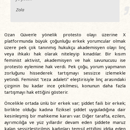
Zola
Ozan Güven’e yönelik protesto olayı üzerine X
platformunda büyük çoğunluğu erkek yorumcular olmak
üzere pek çok tanınmış hukukçu akademisyen olayı linç
veya ihkakı hak olarak niteleyip kınadılar. Bir kısım
feminist aktivist, akademisyen ve hak savunucusu ise
protesto eylemine hak verdi. Pek çoğu, yorum yapmanın
zorluğunu hissederek tartışmayı sessizce izlemekle
yetindi. Feminist “ceza adaleti” eleştirisiyle linç arasındaki
çizginin bu kadar ince çekilmesi, konunun daha fazla
tartışmayı hak ettiğini gösterir.
Öncelikle ortada ünlü bir erkek var; şiddet faili bir erkek;
birlikte olduğu kadına fiziksel şiddet uyguladığına dair
kesinleşmiş bir mahkeme kararı var. Diğer tarafta, ezilen,
ayrımcılığa ve yüz yıllardır devam eden şiddete maruz
kalan sessizleştirilmiş kadınları temsil ettiğini iddia eden