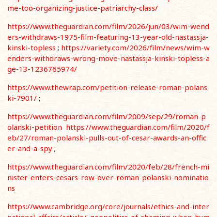
me-too-organizing-justice-patriarchy-
class/
https://www.theguardian.com/film/2026/jun/03/wim-wend
ers-withdraws-1975-film-
featuring-13-year-old-nastassja-
kinski-topless
;
https://variety.com/2026/film/news/wim-
w
enders-withdraws-wrong-move-nastassja-kinski-topless-a
ge-13-1236765974/
https://www.thewrap.com/petition-release-roman-polans
ki-7901/
;
https://www.theguardian.com/film/2009/sep/29/roman-p
olanski-petition
https://www.theguardian.com/film/2020/f
eb/27/roman-polanski-pulls-out-of-cesar-awards-
an-offic
er-and-a-spy
;
https://www.theguardian.com/film/2020/feb/28/french-mi
nister-enters-
cesars-row-over-roman-polanski-nominatio
ns
https://www.cambridge.org/core/journals/ethics-and-inter