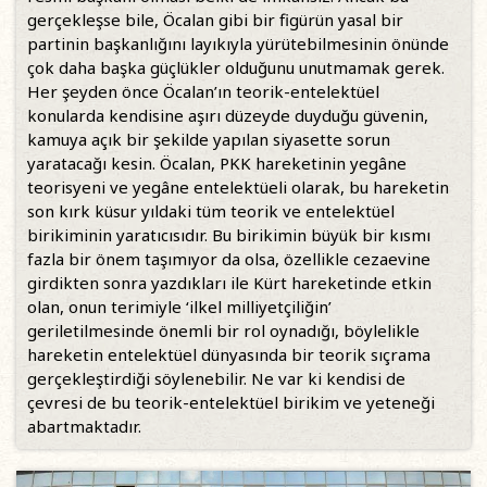
gerçekleşse bile, Öcalan gibi bir figürün yasal bir
partinin başkanlığını layıkıyla yürütebilmesinin önünde
çok daha başka güçlükler olduğunu unutmamak gerek.
Her şeyden önce Öcalan’ın teorik-entelektüel
konularda kendisine aşırı düzeyde duyduğu güvenin,
kamuya açık bir şekilde yapılan siyasette sorun
yaratacağı kesin. Öcalan, PKK hareketinin yegâne
teorisyeni ve yegâne entelektüeli olarak, bu hareketin
son kırk küsur yıldaki tüm teorik ve entelektüel
birikiminin yaratıcısıdır. Bu birikimin büyük bir kısmı
fazla bir önem taşımıyor da olsa, özellikle cezaevine
girdikten sonra yazdıkları ile Kürt hareketinde etkin
olan, onun terimiyle ‘ilkel milliyetçiliğin’
geriletilmesinde önemli bir rol oynadığı, böylelikle
hareketin entelektüel dünyasında bir teorik sıçrama
gerçekleştirdiği söylenebilir. Ne var ki kendisi de
çevresi de bu teorik-entelektüel birikim ve yeteneği
abartmaktadır.