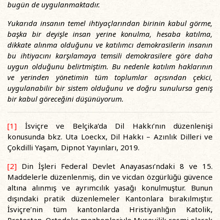
bugün de uygulanmaktadır.
Yukarıda insanın temel ihtiyaçlarından birinin kabul görme,
başka bir deyişle insan yerine konulma, hesaba katılma,
dikkate alınma olduğunu ve katılımcı demokrasilerin insanın
bu ihtiyacını karşılamaya temsili demokrasilere göre daha
uygun olduğunu belirtmiştim. Bu nedenle katılım haklarının
ve yerinden yönetimin tüm toplumlar açısından çekici,
uygulanabilir bir sistem olduğunu ve doğru sunulursa geniş
bir kabul göreceğini düşünüyorum.
[1]
İsviçre ve Belçika’da Dil Hakkı’nın düzenlenişi
konusunda bkz. Uta Loeckx, Dil Hakkı – Azınlık Dilleri ve
Çokdilli Yaşam, Dipnot Yayınları, 2019.
[2]
Din İşleri Federal Devlet Anayasası’ndaki 8 ve 15.
Maddelerle düzenlenmiş, din ve vicdan özgürlüğü güvence
altına alınmış ve ayrımcılık yasağı konulmuştur. Bunun
dışındaki pratik düzenlemeler Kantonlara bırakılmıştır.
İsviçre’nin tüm kantonlarda Hristiyanlığın Katolik,
Protestan, Ortodoks mezhepleriyle Musevilik resmi olarak