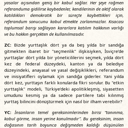
yasalar açısından geniş bir kabul sağlar. Her şeye rağmen
referanduma gidilirse kaybedenler, kendilerinin de aktif olarak
katıldıkları demokratik bir süreçte kaybettikleri için,
referandum sonucunu kabul etmekte zorlanmazlar. Kısacası
toplumsal barışı sağlayan kararlara katılım hakkının varlığı
ve bu hakkın gerçekten de kullanılmasıdır.
ZC:
Bizde yurttaşlık dört ya da beş yılda bir sandığa
gitmekten ibaret bir "seçmenlik" ilişkisiyken, İsviçre’de
yurttaşlar dört yılda bir yöneticililerini seçmek, yılda dört
kez de federal düzeydeki, kanton ya da belediye
düzeyindeki, anayasal ve yasal değişiklikleri, referandum
ve inisiyatifleri oylamak için sandığa giderler. Yani yılda
dört kez, yurttaşın farklı konularda fikri sorulur. Bu "etkin
yurttaşlık" modeli, Türkiye’deki apolitikleşmiş, siyasetten
umudunu kesmiş ya da sadece partilere tabi kılınmış
yurttaş bilincini dönüştürmek için nasıl bir ilham verebilir?
YC:
İnsanların temel gereksinimlerinden birisi “tanınma,
kabul görme, insan yerine konulmadır”. Bu gereksinim, insan
doğasının tarih boyunca değişmeden kaldığı düşünülen