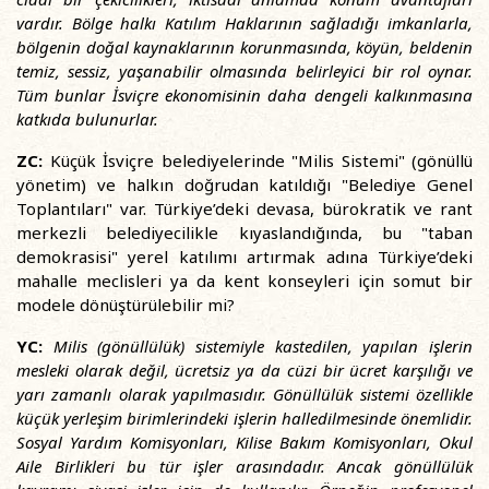
vardır. Bölge halkı Katılım Haklarının sağladığı imkanlarla,
bölgenin doğal kaynaklarının korunmasında, köyün, beldenin
temiz, sessiz, yaşanabilir olmasında belirleyici bir rol oynar.
Tüm bunlar İsviçre ekonomisinin daha dengeli kalkınmasına
katkıda bulunurlar.
ZC:
Küçük İsviçre belediyelerinde "Milis Sistemi" (gönüllü
yönetim) ve halkın doğrudan katıldığı "Belediye Genel
Toplantıları" var. Türkiye’deki devasa, bürokratik ve rant
merkezli belediyecilikle kıyaslandığında, bu "taban
demokrasisi" yerel katılımı artırmak adına Türkiye’deki
mahalle meclisleri ya da kent konseyleri için somut bir
modele dönüştürülebilir mi?
YC:
Milis (gönüllülük) sistemiyle kastedilen, yapılan işlerin
mesleki olarak değil, ücretsiz ya da cüzi bir ücret karşılığı ve
yarı zamanlı olarak yapılmasıdır. Gönüllülük sistemi özellikle
küçük yerleşim birimlerindeki işlerin halledilmesinde önemlidir.
Sosyal Yardım Komisyonları, Kilise Bakım Komisyonları, Okul
Aile Birlikleri bu tür işler arasındadır. Ancak gönüllülük