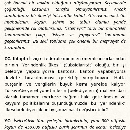
çok önemli bir imkân olduğunu düşünüyorum. Seçimlerde
çoğunluğu kazanan tarafta olmayabilirsiniz. Ancak
sunduğunuz bir öneriyi inisiyatifle kabul ettirerek memleketin
(mahallenin, köyün, şehrin de tabii) olumlu yönde
gelişmesinde rol alabilirsiniz. “İstemeyiz” tarzı bir muhalefet
konumundan çıkıp, “istiyor ve yapıyoruz” konumuna
geçebilirsiniz. Bu sivil topluma çok önemli bir meşruiyet de
kazandırır.
ZC:
Kitapta İsviçre federalizminin en önemli unsurlarından
birinin "Yerindenlik İlkesi" (Subsidiarität) olduğu, bir işi
belediye yapabiliyorsa kantona, kanton yapabiliyorsa
devlete bırakılmaması gerektiği vurgulanıyor. Hatta
bütçenin ve vergilerin büyük kısmı yerelde kalıyor.
Türkiye’de yerel yönetimlerin (belediyelerin) mali ve idari
olarak tamamen merkeze bağımlı hale getirilmesini ve
kayyum politikalarını düşündüğümüzde, bu "yerindenlik"
ilkesi belediyecilik anlayışımızı nasıl değiştirebilir?
YC:
İsviçre’deki tüm yerleşim birimlerinin, yani 500 nüfuslu
köyün de 450.000 nüfuslu Zürih şehrinin de kendi “belediye