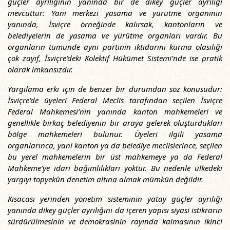
güçler ayrılığının yanında bir de dikey güçler ayrılığı
mevcuttur: Yani merkezi yasama ve yürütme organının
yanında, İsviçre örneğinde kalırsak, kantonların ve
belediyelerin de yasama ve yürütme organları vardır. Bu
organların tümünde aynı partinin iktidarını kurma olasılığı
çok zayıf, İsviçre’deki Kolektif Hükümet Sistemi’nde ise pratik
olarak imkansızdır.
Yargılama erki için de benzer bir durumdan söz konusudur:
İsviçre’de üyeleri Federal Meclis tarafından seçilen İsviçre
Federal Mahkemesi’nin yanında kanton mahkemeleri ve
genellikle birkaç belediyenin bir araya gelerek oluşturdukları
bölge mahkemeleri bulunur. Üyeleri ilgili yasama
organlarınca, yani kanton ya da belediye meclislerince, seçilen
bu yerel mahkemelerin bir üst mahkemeye ya da Federal
Mahkeme’ye idari bağımlılıkları yoktur. Bu nedenle ülkedeki
yargıyı topyekûn denetim altına almak mümkün değildir.
Kısacası yerinden yönetim sisteminin yatay güçler ayrılığı
yanında dikey güçler ayrılığını da içeren yapısı siyasi istikrarın
sürdürülmesinin ve demokrasinin rayında kalmasının ikinci