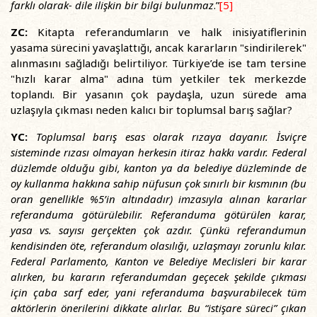
farklı olarak- dile ilişkin bir bilgi bulunmaz
.”
[5]
ZC:
Kitapta referandumların ve halk inisiyatiflerinin
yasama sürecini yavaşlattığı, ancak kararların "sindirilerek"
alınmasını sağladığı belirtiliyor. Türkiye’de ise tam tersine
"hızlı karar alma" adına tüm yetkiler tek merkezde
toplandı. Bir yasanın çok paydaşla, uzun sürede ama
uzlaşıyla çıkması neden kalıcı bir toplumsal barış sağlar?
YC:
Toplumsal barış esas olarak rızaya dayanır. İsviçre
sisteminde rızası olmayan herkesin itiraz hakkı vardır. Federal
düzlemde olduğu gibi, kanton ya da belediye düzleminde de
oy kullanma hakkına sahip nüfusun çok sınırlı bir kısmının (bu
oran genellikle %5’in altındadır) imzasıyla alınan kararlar
referanduma götürülebilir. Referanduma götürülen karar,
yasa vs. sayısı gerçekten çok azdır. Çünkü referandumun
kendisinden öte, referandum olasılığı, uzlaşmayı zorunlu kılar.
Federal Parlamento, Kanton ve Belediye Meclisleri bir karar
alırken, bu kararın referandumdan geçecek şekilde çıkması
için çaba sarf eder, yani referanduma başvurabilecek tüm
aktörlerin önerilerini dikkate alırlar. Bu “istişare süreci” çıkan