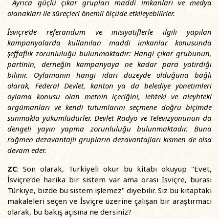
Ayrıca güçlü çıkar grupları maddi imkanları ve medya
olanakları ile süreçleri önemli ölçüde etkileyebilirler.
İsviçre’de referandum ve inisiyatiflerle ilgili yapılan
kampanyalarda kullanılan maddi imkanlar konusunda
şeffaflık zorunluluğu bulunmaktadır: Hangi çıkar grubunun,
partinin, derneğin kampanyaya ne kadar para yatırdığı
bilinir. Oylamanın hangi idari düzeyde olduğuna bağlı
olarak, Federal Devlet, kanton ya da belediye yönetimleri
oylama konusu olan metnin içeriğini, lehteki ve aleyhteki
argümanları ve kendi tutumlarını seçmene doğru biçimde
sunmakla yükümlüdürler. Devlet Radyo ve Televizyonunun da
dengeli yayın yapma zorunluluğu bulunmaktadır. Buna
rağmen dezavantajlı grupların dezavantajları kısmen de olsa
devam eder.
ZC
: Son olarak, Türkiyeli okur bu kitabı okuyup "Evet,
İsviçre’de harika bir sistem var ama orası İsviçre, burası
Türkiye, bizde bu sistem işlemez" diyebilir. Siz bu kitaptaki
makaleleri seçen ve İsviçre üzerine çalışan bir araştırmacı
olarak, bu bakış açısına ne dersiniz?