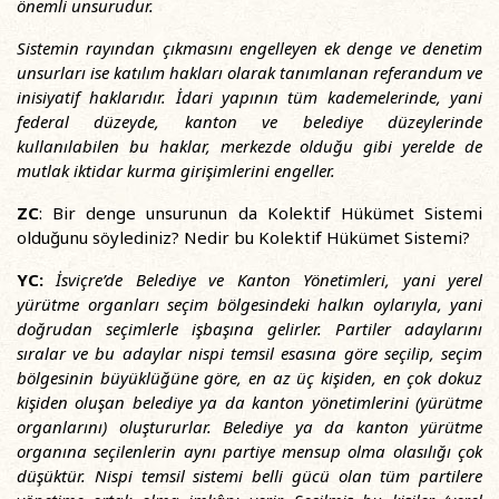
önemli unsurudur.
Sistemin rayından çıkmasını engelleyen ek denge ve denetim
unsurları ise katılım hakları olarak tanımlanan referandum ve
inisiyatif haklarıdır. İdari yapının tüm kademelerinde, yani
federal düzeyde, kanton ve belediye düzeylerinde
kullanılabilen bu haklar, merkezde olduğu gibi yerelde de
mutlak iktidar kurma girişimlerini engeller.
ZC
: Bir denge unsurunun da Kolektif Hükümet Sistemi
olduğunu söylediniz? Nedir bu Kolektif Hükümet Sistemi?
YC:
İsviçre’de Belediye ve Kanton Yönetimleri, yani yerel
yürütme organları seçim bölgesindeki halkın oylarıyla, yani
doğrudan seçimlerle işbaşına gelirler. Partiler adaylarını
sıralar ve bu adaylar nispi temsil esasına göre seçilip, seçim
bölgesinin büyüklüğüne göre, en az üç kişiden, en çok dokuz
kişiden oluşan belediye ya da kanton yönetimlerini (yürütme
organlarını) oluştururlar. Belediye ya da kanton yürütme
organına seçilenlerin aynı partiye mensup olma olasılığı çok
düşüktür. Nispi temsil sistemi belli gücü olan tüm partilere