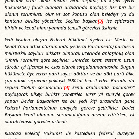
yönetime ortak olma imkânı verir. Seçilmiş bu kişiler (yerel
hükümetler) farklı alanları aralarında paylaşır, her biri bir
alanın sorumlusu olur ve söz konusu olan belediye ya da
kantonu birlikte yönetirler. Seçilen başkan
[3]
ise eşitlerden
biridir ve kendi alanı yanında temsili görevleri üstlenir.
Yedi kişiden oluşan Federal Hükümet üyeleri ise Meclis ve
Senato’nun ortak oturumunda (Federal Parlamento) partilerin
milletvekili sayıları dikkate alınarak üzerinde anlaşılmış olan
“Sihirli Formül”e göre seçilirler. Sihirden kasıt, sistemin uzun
süredir iyi işlemesi ve esas olarak sorgulanmamasıdır. Bugün
hükümete üye veren parti sayısı dörttür ve bu dört parti ülke
çapındaki seçmenin yaklaşık %80’ini temsil eder. Burada da
seçilen “bölüm sorumluları”
[4]
kendi aralarında “bölümleri”
paylaşarak ülkeyi birlikte yönetirler. Birer yıl süreyle görev
yapan Devlet Başkanları ise bu yedi kişi arasından gene
Federal Parlamento’nun onayıyla göreve getirilirler. Devlet
Başkanı kendi alanının sorumluluğunu devam ettirirken, ek
olarak temsili görevler üstlenir.
Kısacası Kolektif Hükümet ile kastedilen federal düzeyde