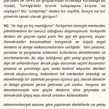
partiden ve farklı dil gruplarından ortaklaşa kurulduğu bu
model, Türkiye’deki kronik kutuplaşma krizine ne
söylüyor? Biz "uzlaşmayı" neden bir zayıflık, İsviçre ise bir
yönetim sanatı olarak görüyor?
YC:
“Ya hep ya hiç mantığının” Türkiye’nin tümüyle merkezden
yönetilmesinin bir sonucu olduğunu düşünüyorum. Türkiye’de
iktidarı ele geçiren siyasi parti her şeyi ele geçirmiş oluyor.
Demokrasileri bozulmaktan koruyacak en büyük engel
denetim ve denge mekanizmalarının varlığıdır. Yani yasama,
yürütme ve yargılama erklerinin birbirlerini denetlemeleri ve
sınırlamalarıdır. Bu olgu bildiğimiz gibi yatay güçler ayrılığı
diye de adlandırılıyor. Ancak çoğu durumda seçimi kazanalar
yasama ve yürütmeyi aynı anda kontrol ediyorlar. Merkezi
olarak oluşturulmuş, hakimlerin tek merkezden atandığı ve
denetlendiği bir sistemde yargının üçüncü güç olarak denetim
ve denge görevini yerine getirmesi çok zordur. Yargının da
denetlenmesiyle tüm güçler iktidarın eline geçmekte ve
demokratik işleyiş esas olarak ortadan kalkmaktadır.
Ademimerkeziyet esasına göre yapılanan devletlerde ise yatay