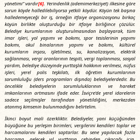
yönetimi” vardır
[6]
. Yerindenlik (ademimerkeziyet) ilkesine göre
sorun köyde halledilebiliyorsa yetkili köydür. Köyün tek başına
halledemeyeceği bir iş, örneğin itfaiye organizasyonu birkaç
köyün birlikte oluşturduğu bir itfaiye birliğince çözülür.
Belediye kurumlarının oluşturulmasından başlayarak, tüm
imar işleri, yol yapımı ve bakımı, spor tesislerinin yapımı
bakımı, okul binalarının yapımı ve bakımı, kültürel
kurumların inşası, işletilmesi, su, kanalizasyon, elektrik
sağlanması, vergi oranlarının tespiti, vergi toplanması, sosyal
yardım, belediye düzeyinde yurttaşlık hakkının verilmesi, nüfus
işleri, yerel polis teşkilatı, ilk öğretim kurumlarının
sorumluluğu (ders programları dışında) belediyelerdedir. Bu
öncelikle belediyelerin sorumluluklarının ve hareket
imkanlarının artmasını ifade eder. İsviçre’de yerel idarelerin
sadece seçilmişler tarafından yönetildiğini, merkezden
atanmış kimsenin bulunmadığını belirtelim.
İkinci boyut mali özerkliktir. Belediyeler, yani küçüğünden
büyüğüne bu yerleşim birimleri, vergilerini kendileri toplar ve
harcamalarını kendileri saptarlar. Bu sene yapılacak fazla
harcama, gelecek yıl yurttaşın cebinden çıkacağı için,