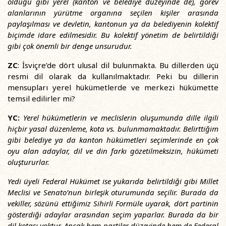
olduğu gibi yerel (kanton ve belediye düzeyinde de), görev
alanlarının yürütme organına seçilen kişiler arasında
paylaşılması ve devletin, kantonun ya da belediyenin kolektif
biçimde idare edilmesidir. Bu kolektif yönetim de belirtildiği
gibi çok önemli bir denge unsurudur.
ZC
: İsviçre’de dört ulusal dil bulunmakta. Bu dillerden üçü
resmi dil olarak da kullanılmaktadır. Peki bu dillerin
mensupları yerel hükümetlerde ve merkezi hükümette
temsil edilirler mi?
YC:
Yerel hükümetlerin ve meclislerin oluşumunda dille ilgili
hiçbir yasal düzenleme, kota vs. bulunmamaktadır. Belirttiğim
gibi belediye ya da kanton hükümetleri seçimlerinde en çok
oyu alan adaylar, dil ve din farkı gözetilmeksizin, hükümeti
oluştururlar.
Yedi üyeli Federal Hükümet ise yukarıda belirtildiği gibi Millet
Meclisi ve Senato’nun birleşik oturumunda seçilir. Burada da
vekiller, sözünü ettiğimiz Sihirli Formüle uyarak, dört partinin
gösterdiği adaylar arasından seçim yaparlar. Burada da bir
dil kotası yoktur. Ancak hem partiler düzeyinde hem de Federal