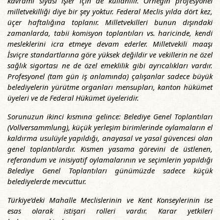
kavramı siyasi işler için de kullanılır. Örneğin profesyonel
milletvekilliği diye bir şey yoktur. Federal Meclis yılda dört kez,
üçer haftalığına toplanır. Milletvekilleri bunun dışındaki
zamanlarda, tabii komisyon toplantıları vs. haricinde, kendi
mesleklerini icra etmeye devam ederler. Milletvekili maaşı
İsviçre standartlarına göre yüksek değildir ve vekillerin ne özel
sağlık sigortası ne de özel emeklilik gibi ayrıcalıkları vardır.
Profesyonel (tam gün iş anlamında) çalışanlar sadece büyük
belediyelerin yürütme organları mensupları, kanton hükümet
üyeleri ve de Federal Hükümet üyeleridir.
Sorunuzun ikinci kısmına gelince: Belediye Genel Toplantıları
(Vollversammlung), küçük yerleşim birimlerinde oylamaların el
kaldırma usulüyle yapıldığı, anayasal ve yasal güvencesi olan
genel toplantılardır. Kısmen yasama görevini de üstlenen,
referandum ve inisiyatif oylamalarının ve seçimlerin yapıldığı
Belediye Genel Toplantıları günümüzde sadece küçük
belediyelerde mevcuttur.
Türkiye’deki Mahalle Meclislerinin ve Kent Konseylerinin ise
esas olarak istişari rolleri vardır. Karar yetkileri