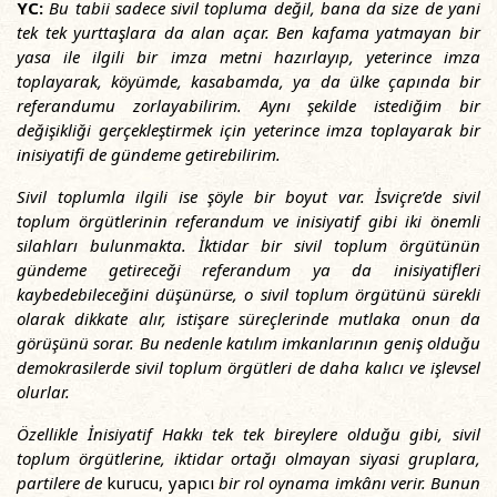
YC:
Bu tabii sadece sivil topluma değil, bana da size de yani
tek tek yurttaşlara da alan açar. Ben kafama yatmayan bir
yasa ile ilgili bir imza metni hazırlayıp, yeterince imza
toplayarak, köyümde, kasabamda, ya da ülke çapında bir
referandumu zorlayabilirim. Aynı şekilde istediğim bir
değişikliği gerçekleştirmek için yeterince imza toplayarak bir
inisiyatifi de gündeme getirebilirim.
Sivil toplumla ilgili ise şöyle bir boyut var. İsviçre’de sivil
toplum örgütlerinin referandum ve inisiyatif gibi iki önemli
silahları bulunmakta. İktidar bir sivil toplum örgütünün
gündeme getireceği referandum ya da inisiyatifleri
kaybedebileceğini düşünürse, o sivil toplum örgütünü sürekli
olarak dikkate alır, istişare süreçlerinde mutlaka onun da
görüşünü sorar. Bu nedenle katılım imkanlarının geniş olduğu
demokrasilerde sivil toplum örgütleri de daha kalıcı ve işlevsel
olurlar.
Özellikle İnisiyatif Hakkı tek tek bireylere olduğu gibi, sivil
toplum örgütlerine, iktidar ortağı olmayan siyasi gruplara,
partilere de
kurucu, yapıcı
bir rol oynama imkânı verir. Bunun