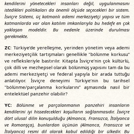
kendilerini yönetecekleri insanları değil, uygulanmasını
istedikleri politikaları da önemli ölçüde seçecekleri bir sistem.
İsviçre Sistemi, üç katmanlı ademi merkeziyetçi yapısı ve tüm
katmanlarda var olan katılım imkanlarıyla bu hedefe en çok
yaklaşan modeldir. Bu nedenle üzerinde durulması
gerekmekte.
ZC
: Türkiye’de yerelleşme, yerinden yönetim veya ademi
merkeziyetçilik tartışmaları genellikle "bölünme korkusu”
ve refleksleriyle bastırılır. Kitapta İsviçre’nin çok kültürlü,
çok dilli ve mezhepsel olarak bölünmüş yapısını tam da bu
ademi merkeziyetçi ve federal yapıyla bir arada tuttuğu
anlatılıyor. İsviçre deneyimi Türkiye’nin bu tarihsel
"bölünme/parçalanma korkularını” aşmasında nasıl bir
entelektüel panzehir olabilir?
YC:
Bölünme ve parçalanmanın panzehiri insanların
kendilerini iyi hissedecekleri koşulların sağlanmasıdır. İsviçre
dört ulusal dilin konuşulduğu (Almanca, Fransızca, İtalyanca
ve Romanşça), bunlardan üçünün (Almanca, Fransızca ve
İtalyanca) resmi dil olarak kabul edildiği bir ülkedir. Bu