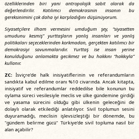
özelliklerinden biri yani antropolojik sabit olarak da
değerlendirilir. Katılımcı demokrasinin insanın bu
gereksinimini çok daha iyi karşıladığını düşünüyorum.
Siyasetçilere ilham vermesini umduğum şey, “siyasetten
umudunu kesmiş” yurttaşların yanlış insanları ve yanlış
politikaları seçeceklerinden korkmadan, gerçekten katılımcı bir
demokrasiyi savunmalarıdır. Yurttaş ise insan yerine
konulduğunu anlamakta gecikmez ve bu hakkını “hakkıyla”
kullanır.
ZC:
İsviçre’de halk inisiyatiflerinin ve referandumların
sandıkta kabul edilme oranı %10 civarında. Ancak kitapta,
inisiyatif ve referandumlar reddedilse bile konunun bu
oylama süreci vesilesiyle meclis ve ülke gündemine girdiği
ve yasama sürecini olduğu gibi ülkenin geleceğini de
dolaylı olarak etkilediği anlatılıyor. Sivil toplumun sesini
duyuramadığı, meclisin işlevsizleştiği bir dönemde, bu
"gündem belirme gücü" Türkiye’de sivil topluma nasıl bir
alan açabilir?