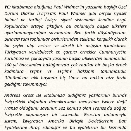
YC:
Kitabımıza aldığımız Paul Widmer’in yazısının başlığı Özel
Durum Olarak İsviçre’dir. Paul Widmer gibi birçok siyaset
bilimci ve tarihçi İsviçre siyasi sisteminin kendine özgü
koşullardan ortaya çıktığını, bu anlamıyla başka ülkelere
uyarlanamayacağını savunurlar. Ben farklı düşünüyorum.
Birincisi tüm toplumlar birbirlerinden etkilenir, karşılıklı olarak
bir şeyler alıp verirler ve sürekli bir değişim içindedirler.
Türkiye’den verilebilecek en çarpıcı örnekler Cumhuriyet'in
kurulması ve çok sayıda yasanın başka ülkelerden alınmasıdır.
100 yıl öncesinden baktığımızda çok radikal bir başka örnek
kadınlara seçme ve seçilme hakkının tanınmasıdır.
Günümüzde aklı başında hiç kimse bu hakkın bize fazla
geldiğini savunmuyor.
Andreas Gross ise kitabımıza aldığımız yazılarının birinde
İsviçre’deki doğudan demokrasinin menşeinin İsviçre değil
Fransa olduğunu savunur. Söz konusu olan Fransa’da doğup
İsviçre’de olgunlaşan bir sistemdir. Gross’un anlatımıyla
sistem, İsviçre’den Amerika Birleşik Devletleri’nin Batı
Eyaletlerine ihraç edilmiştir ve bu eyaletlerin bir kısmında