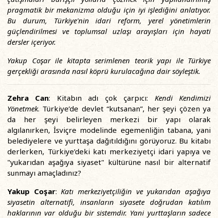
pragmatik bir mekanizma olduğu için iyi işlediğini anlatıyor.
Bu durum, Türkiye'nin idari reform, yerel yönetimlerin
güçlendirilmesi ve toplumsal uzlaşı arayışları için hayati
dersler içeriyor.
Yakup Coşar ile kitapta serimlenen teorik yapı ile Türkiye
gerçekliği arasında nasıl köprü kurulacağına dair söyleştik.
Zehra Can
: Kitabın adı çok çarpıcı:
Kendi Kendimizi
Yönetmek
. Türkiye’de devlet “kutsanan”, her şeyi çözen ya
da her şeyi belirleyen merkezi bir yapı olarak
algılanırken, İsviçre modelinde egemenliğin tabana, yani
belediyelere ve yurttaşa dağıtıldığını görüyoruz. Bu kitabı
derlerken, Türkiye’deki katı merkeziyetçi idari yapıya ve
"yukarıdan aşağıya siyaset" kültürüne nasıl bir alternatif
sunmayı amaçladınız?
Yakup Coşar
:
Katı merkeziyetçiliğin ve yukarıdan aşağıya
siyasetin alternatifi, insanların siyasete doğrudan katılım
haklarının var olduğu bir sistemdir. Yani yurttaşların sadece