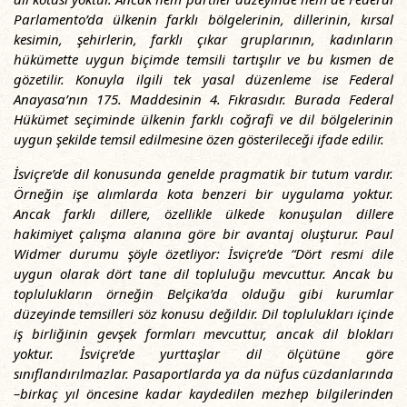
Parlamento’da ülkenin farklı bölgelerinin, dillerinin, kırsal
kesimin, şehirlerin, farklı çıkar gruplarının, kadınların
hükümette uygun biçimde temsili tartışılır ve bu kısmen de
gözetilir. Konuyla ilgili tek yasal düzenleme ise Federal
Anayasa’nın 175. Maddesinin 4. Fıkrasıdır. Burada Federal
Hükümet seçiminde ülkenin farklı coğrafi ve dil bölgelerinin
uygun şekilde temsil edilmesine özen gösterileceği ifade edilir.
İsviçre’de dil konusunda genelde pragmatik bir tutum vardır.
Örneğin işe alımlarda kota benzeri bir uygulama yoktur.
Ancak farklı dillere, özellikle ülkede konuşulan dillere
hakimiyet çalışma alanına göre bir avantaj oluşturur. Paul
Widmer durumu şöyle özetliyor: İsviçre’de “Dört resmi dile
uygun olarak dört tane dil topluluğu mevcuttur. Ancak bu
toplulukların örneğin Belçika’da olduğu gibi kurumlar
düzeyinde temsilleri söz konusu değildir. Dil toplulukları içinde
iş birliğinin gevşek formları mevcuttur, ancak dil blokları
yoktur. İsviçre’de yurttaşlar dil ölçütüne göre
sınıflandırılmazlar. Pasaportlarda ya da nüfus cüzdanlarında
–birkaç yıl öncesine kadar kaydedilen mezhep bilgilerinden