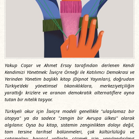
Yakup Coşar ve Ahmet Ersoy tarafından derlenen Kendi
Kendimizi Yönetmek: İsviçre Örneği ile Katılımcı Demokrasi ve
Yerinden Yönetim başlıklı kitap (Dipnot Yayınları), doğrudan
Türkiye'deki yönetimsel tıkanıklıklara, merkeziyetçiliğin
yarattığı krizlere ve aranan demokratik alternatiflere ayna
tutan bir nitelik taşıyor.
Türkiyeli okur için İsviçre modeli genellikle "ulaşılamaz bir
ütopya" ya da sadece "zengin bir Avrupa ülkesi" olarak
algılanır. Oysa bu kitap, sistemin zenginlikten dolayı değil,
tam tersine tarihsel bölünmeleri, çok kültürlülüğü ve
çatışmaları barışçıl yollarla çözmek için yapılandırılmış