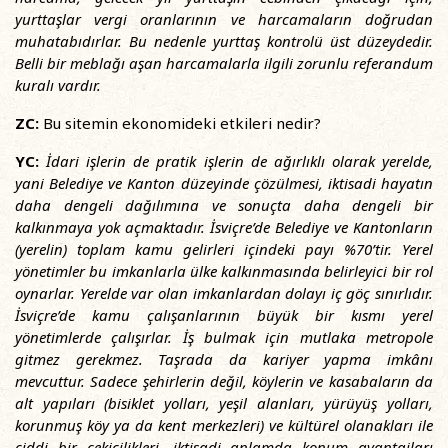
yurttaşlar vergi oranlarının ve harcamaların doğrudan
muhatabıdırlar. Bu nedenle yurttaş kontrolü üst düzeydedir.
Belli bir meblağı aşan harcamalarla ilgili zorunlu referandum
kuralı vardır.
ZC:
Bu sitemin ekonomideki etkileri nedir?
YC:
İdari işlerin de pratik işlerin de ağırlıklı olarak yerelde,
yani Belediye ve Kanton düzeyinde çözülmesi, iktisadi hayatın
daha dengeli dağılımına ve sonuçta daha dengeli bir
kalkınmaya yok açmaktadır. İsviçre’de Belediye ve Kantonların
(yerelin) toplam kamu gelirleri içindeki payı %70’tir. Yerel
yönetimler bu imkanlarla ülke kalkınmasında belirleyici bir rol
oynarlar. Yerelde var olan imkanlardan dolayı iç göç sınırlıdır.
İsviçre’de kamu çalışanlarının büyük bir kısmı yerel
yönetimlerde çalışırlar. İş bulmak için mutlaka metropole
gitmez gerekmez. Taşrada da kariyer yapma imkânı
mevcuttur. Sadece şehirlerin değil, köylerin ve kasabaların da
alt yapıları (bisiklet yolları, yeşil alanları, yürüyüş yolları,
korunmuş köy ya da kent merkezleri) ve kültürel olanakları ile
ciddi bir çekicilikleri, iktisadi anlamda konum avantajları