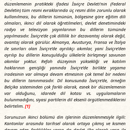
düzenlemenin pratikteki ifadesi İsviçre Devleti’nin (Federal
Devletin) tüm resmi evraklarında üç resmi dilin zorunlu olarak
kullanılması, bu dillerin tümünün, bölgesine göre eğitim dili
olmaları, ikinci dil olarak öğretilmeleri, devlet denetimindeki
radyo ve televizyon yayınlarının bu dillerin tümünde
yapılmasıdır. İsviçre’de çok dillilik bir dezavantaj olarak değil,
avantaj olarak görülür. Almanya, Avusturya, Fransa ve İtalya
ile sınırları olan İsviçre’de ayrılıkçı akımlar, yani İsviçre’den
ayrılıp bu dillerin konuşulduğu ülkelerle birleşmeyi savunan
akımlar yoktur. Refah düzeyinin yüksekliği ve katılım
haklarının genişliği yanında İsviçre’de birlikte yaşama
iradesinin var olmaya devam etmesinin çok temel bir nedeni
bu dillerin tanınmasıdır. Dil konusunda İsviçre’de, örneğin
Belçika sisteminden çok farklı olarak, esnek bir düzenlemenin
var olduğunu, idarede dil kotası vs. uygulamaların
bulunmadığını, siyasi partilerin dil eksenli örgütlenmediklerini
belirtelim.
[1]
Sorunuzun ikinci bölümü din işlerinin düzenlenmesiyle ilgili:
Kantonlar arasında tarihsel olarak ortaya çıkmış ve kısmen
devam eden farklılıklar varsa da devlet ilke olarak yasa ile