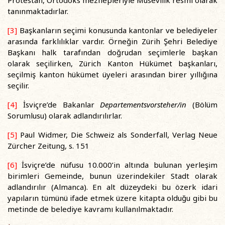
tanınmaktadırlar.
[3]
Başkanların seçimi konusunda kantonlar ve belediyeler
arasında farklılıklar vardır. Örneğin Zürih Şehri Belediye
Başkanı halk tarafından doğrudan seçimlerle başkan
olarak seçilirken, Zürich Kanton Hükümet başkanları,
seçilmiş kanton hükümet üyeleri arasından birer yıllığına
seçilir.
[4]
İsviçre’de Bakanlar
Departementsvorsteher/in
(Bölüm
Sorumlusu) olarak adlandırılırlar.
[5]
Paul Widmer, Die Schweiz als Sonderfall, Verlag Neue
Zürcher Zeitung, s. 151
[6]
İsviçre’de nüfusu 10.000’in altında bulunan yerleşim
birimleri Gemeinde, bunun üzerindekiler Stadt olarak
adlandırılır (Almanca). En alt düzeydeki bu özerk idari
yapıların tümünü ifade etmek üzere kitapta olduğu gibi bu
metinde de belediye kavramı kullanılmaktadır.