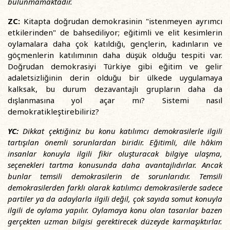
bulunmamaktadır.
ZC:
Kitapta doğrudan demokrasinin "istenmeyen ayrımcı
etkilerinden" de bahsediliyor; eğitimli ve elit kesimlerin
oylamalara daha çok katıldığı, gençlerin, kadınların ve
göçmenlerin katılımının daha düşük olduğu tespiti var.
Doğrudan demokrasiyi Türkiye gibi eğitim ve gelir
adaletsizliğinin derin olduğu bir ülkede uygulamaya
kalksak, bu durum dezavantajlı grupların daha da
dışlanmasına yol açar mı? Sistemi nasıl
demokratikleştirebiliriz?
YC:
Dikkat çektiğiniz bu konu katılımcı demokrasilerle ilgili
tartışılan önemli sorunlardan biridir. Eğitimli, dile hâkim
insanlar konuyla ilgili fikir oluşturacak bilgiye ulaşma,
seçenekleri tartma konusunda daha avantajlıdırlar. Ancak
bunlar temsili demokrasilerin de sorunlarıdır. Temsili
demokrasilerden farklı olarak katılımcı demokrasilerde sadece
partiler ya da adaylarla ilgili değil, çok sayıda somut konuyla
ilgili de oylama yapılır. Oylamaya konu olan tasarılar bazen
gerçekten uzman bilgisi gerektirecek düzeyde karmaşıktırlar.