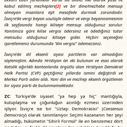
kabul edilmiş mezheplere
[2]
ve bir dine/mezhebe mensup
olmayan insanlara eşit mesafede durmak zorundadır.
İsviçre’de vergi beyan usulüyle ödenir ve vergi beyannamesinin
ilk sayfasında hangi kiliseye mensup olduğunuz sorulur.
Yanıtınıza göre kilise vergisi ödersiniz ve ödediğiniz tutar
mensubu olduğunuz kiliseye gider. Hiçbiri seçeneğini
işaretlemeniz durumunda “din vergisi” ödemezsiniz.
İsviçre’de dil eksenli siyasi partilerin var olmadığını
söylemiştim. Adında Hristiyan ön eki bulunan ve esas olarak
Katolik ağırlıklı kantonlarda örgütlü olan Hristiyan Demokrat
Halk Partisi (CVP) geçtiğimiz yıllarda ismini değiştirdi ve
Merkez Parti adını aldı. Yani din ve mezhep eksenli örgütlenen
bir siyasi parti de bulunmamaktadır.
ZC
: Türkiye’de siyaset "ya hep ya hiç" mantığıyla,
kutuplaşma ve çoğunluğun azınlığı ezmesi üzerinden
işliyor. İsviçre ise bir "Uzlaşı Demokrasisi" (
Consensus
Democracy
) olarak tanımlanıyor. Seçimi kazananın her şeyi
almadığı, hükümetin "Sihirli Formül" ile en benzemez dört