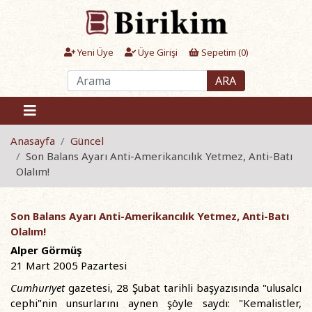
Yeni Üye
Üye Girişi
Sepetim (
0
)
ARA
Anasayfa
Güncel
Son Balans Ayarı Anti-Amerikancılık Yetmez, Anti-Batı
Olalım!
Son Balans Ayarı Anti-Amerikancılık Yetmez, Anti-Batı
Olalım!
Alper Görmüş
21 Mart 2005 Pazartesi
Cumhuriyet
gazetesi, 28 Şubat tarihli başyazısında "ulusalcı
cephi"nin unsurlarını aynen şöyle saydı: "Kemalistler,