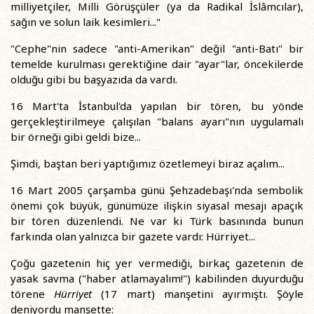
milliyetçiler, Milli Görüşçüler (ya da Radikal İslâmcılar),
sağın ve solun laik kesimleri..."
"Cephe"nin sadece "anti-Amerikan" değil "anti-Batı" bir
temelde kurulması gerektiğine dair "ayar"lar, öncekilerde
olduğu gibi bu başyazıda da vardı.
16 Mart'ta İstanbul'da yapılan bir tören, bu yönde
gerçekleştirilmeye çalışılan "balans ayarı"nın uygulamalı
bir örneği gibi geldi bize...
Şimdi, baştan beri yaptığımız özetlemeyi biraz açalım...
16 Mart 2005 çarşamba günü Şehzadebaşı'nda sembolik
önemi çok büyük, günümüze ilişkin siyasal mesajı apaçık
bir tören düzenlendi. Ne var ki Türk basınında bunun
farkında olan yalnızca bir gazete vardı: Hürriyet...
Çoğu gazetenin hiç yer vermediği, birkaç gazetenin de
yasak savma ("haber atlamayalım!") kabilinden duyurduğu
törene
Hürriyet
(17 mart) manşetini ayırmıştı. Şöyle
deniyordu manşette: