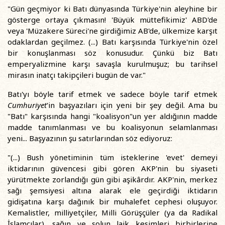
"Gün geçmiyor ki Batı dünyasında Türkiye'nin aleyhine bir
gösterge ortaya çıkmasın! 'Büyük müttefikimiz' ABD'de
veya 'Müzakere Süreci'ne girdiğimiz AB'de, ülkemize karşıt
odaklardan geçilmez. (...) Batı karşısında Türkiye'nin özel
bir konuşlanması söz konusudur. Çünkü biz Batı
emperyalizmine karşı savaşla kurulmuşuz; bu tarihsel
mirasın inatçı takipçileri bugün de var."
Batı'yı böyle tarif etmek ve sadece böyle tarif etmek
Cumhuriyet
'in başyazıları için yeni bir şey değil. Ama bu
"Batı" karşısında hangi "koalisyon"un yer aldığının madde
madde tanımlanması ve bu koalisyonun selamlanması
yeni... Başyazının şu satırlarından söz ediyoruz:
"(...) Bush yönetiminin tüm isteklerine 'evet' demeyi
iktidarının güvencesi gibi gören AKP'nin bu siyaseti
yürütmekte zorlandığı gün gibi aşikârdır. AKP'nin, merkez
sağı şemsiyesi altına alarak ele geçirdiği iktidarın
gidişatına karşı dağınık bir muhalefet cephesi oluşuyor.
Kemalistler, milliyetçiler, Milli Görüşçüler (ya da Radikal
İslamcılar), sağın ve solun laik kesimleri birbirlerine