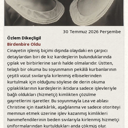
30 Temmuz 2026 Perşembe
Özlem Dikeçligil
Birdenbire Oldu
Cinayetin işleniş biçimi dışında olaydaki en çarpıcı
detaylardan biri de kız kardeşlerin bulunduklarında
çıplak ve birbirlerine sarılı halde olmalarıdır. Üstten,
telaşlı bir okuma bu soyunmanın pekâlâ kurbanlarının
çeşitli vücut sıvılarıyla kirlenmiş elbiselerinden
kurtulmak için olduğunu söylese de derin okuma
çıplaklıklarının kardeşlerin iktidara sadece işlevleriyle
bağlı oldukları (hizmetçi) kimlikten çözülme
gayretlerini işaretler. Bu soyunmayla Lea ve ablası
Christine için itaatkârlık, aşağılanma ve sadece otoriteyi
memnun etmek üzerine işlev kazanmış kimlikleri
hanımefendilerinin beden sıvılarıyla kirlenmiş hizmetçi
üniformalarından kurtuldukları anda çökmüş olur.