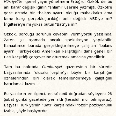
Hürriyet
'te, genel yayın yönetmeni Ertuğrul Özkök de bu
ani karar değişikliğinin "anlamı" üzerine yazmıştı. Özkök'e
göre ortada bir "balans ayarı" olduğu muhakkaktı ama
kime karşı gerçekleştirildiği belli değildi. ABD'ye mi?
İngiltere'ye mi yoksa bütün "Batı"ya mı?
Özkök, sorduğu sorunun cevabını vermiyordu yazısında.
Zaten şu aşamada ancak spekülasyon yapılabilir.
Kanaatimce burada gerçekleştirilmeye çalışılan "balans
ayarı", Türkiye'deki Amerikan karşıtlığını daha genel bir
Batı karşıtlığı çerçevesine oturtmak amacına yöneliktir...
Tam bu noktada
Cumhuriyet
gazetesinin bir süredir
başyazılarında "ulusalcı cephe"yi böyle bir karşıtlığın
öznelerinden biri olarak temellendirmeye çalıştığını
hatırlamak lazım...
Bu yazıların en ilginci, en sözünü doğrudan söyleyeni 28
Şubat günkü gazetede yer aldı (tesadüf mü, bilmiyoruz).
Başyazı, Türkiye'nin "Batı" karşısındaki "özel" pozisyonunu
izahla, şöyle başlıyordu: