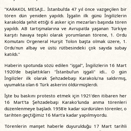
"KARAKOL MESAJI... İstanbul'da 47 yıl önce vazgeçilen bir
tören dün yeniden yapıldı. İşgalin ilk günü İngilizlerin
karakolda şehit ettiği 6 asker için mezarları başında tören
yapıldı. AB tartışmalarına ve Avrupa'da yaşanan Türkiye
karşıtı havaya tepki olarak yorumlanan törene, 1. Ordu
Komutanı Orgeneral Hurşit Tolon başta olmak üzere, 1.
Ordu'nun albay ve üstü rütbesindeki çok sayıda subay
katıldı."
Haberin spotunda sözü edilen "işgal", İngilizlerin 16 Mart
1920'de başlattıkları "İstanbul'un işgali" idi... O gün
İngilizler ilk olarak Şehzadebaşı Karakolu'na saldırmış,
uyumakta olan 6 Türk askerini öldürmüşlerdi.
İşte bu baskını protesto etmek için 1921'den itibaren her
16 Mart'ta Şehzadebaşı Karako'lunda anma törenleri
düzenlenmeye başladı. 1958'e kadar sürdürülen törenler, o
tarihten geçtiğimiz 16 Mart'a kadar yapılmıyordu.
Törenlerin manşet haberle duyurulduğu 17 Mart tarihli