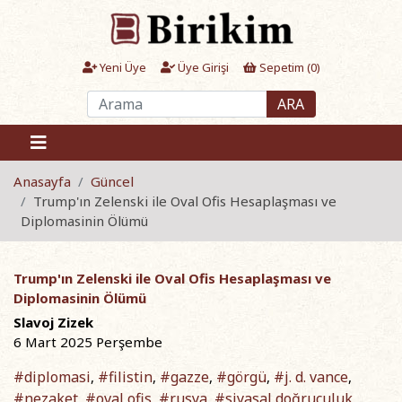
Yeni Üye
Üye Girişi
Sepetim (
0
)
ARA
Anasayfa
Güncel
Trump'ın Zelenski ile Oval Ofis Hesaplaşması ve
Diplomasinin Ölümü
Trump'ın Zelenski ile Oval Ofis Hesaplaşması ve
Diplomasinin Ölümü
Slavoj Zizek
6 Mart 2025 Perşembe
#diplomasi
#filistin
#gazze
#görgü
#j. d. vance
,
,
,
,
,
#nezaket
#oval ofis
#rusya
#siyasal doğruculuk
,
,
,
,