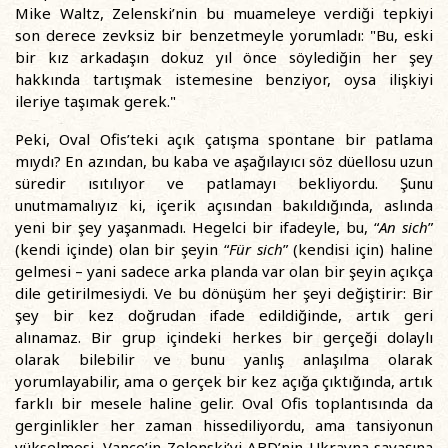
Mike Waltz, Zelenski’nin bu muameleye verdiği tepkiyi
son derece zevksiz bir benzetmeyle yorumladı: "Bu, eski
bir kız arkadaşın dokuz yıl önce söylediğin her şey
hakkında tartışmak istemesine benziyor, oysa ilişkiyi
ileriye taşımak gerek."
Peki, Oval Ofis’teki açık çatışma spontane bir patlama
mıydı? En azından, bu kaba ve aşağılayıcı söz düellosu uzun
süredir ısıtılıyor ve patlamayı bekliyordu. Şunu
unutmamalıyız ki, içerik açısından bakıldığında, aslında
yeni bir şey yaşanmadı. Hegelci bir ifadeyle, bu, “
An sich
”
(kendi içinde) olan bir şeyin “
Für sich
” (kendisi için) haline
gelmesi – yani sadece arka planda var olan bir şeyin açıkça
dile getirilmesiydi. Ve bu dönüşüm her şeyi değiştirir: Bir
şey bir kez doğrudan ifade edildiğinde, artık geri
alınamaz. Bir grup içindeki herkes bir gerçeği dolaylı
olarak bilebilir ve bunu yanlış anlaşılma olarak
yorumlayabilir, ama o gerçek bir kez açığa çıktığında, artık
farklı bir mesele haline gelir. Oval Ofis toplantısında da
gerginlikler her zaman hissediliyordu, ama tansiyonun
yükselmesi, Vance’in Zelenski’yi ABD’nin Ukrayna savaşına