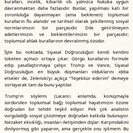
kuralları, incelik, kibarlık vb. yalnızca hukuka uygun
davranmaktan daha fazlasıdır. Bunlar, yapılması katı bir
zorunluluğa dayanmayan (ama beklenen) toplumsal
kuralların flu alanıdır ve tarihsel olarak şekillenmiş sosyal
normlarımızın bir parçasıdır. Dile getirilmeyen
adetlerimizin ve beklentilerimizin bir parçasıdır;
toplumsal ahlak kurallarının devralınmış özüdür.
İşte bu noktada, Siyasal Doğruculuğun kendi kendini
tüketen açmazı ortaya çıkar: Görgü kurallarını formüle
edip yasallaştırmaya çalışır. Trump ve Vance, Siyasal
Doğruculuğun en büyük düşmanları olduklarını iddia
etseler de, Zelenski’yi açıkça “Teşekkür ederim” demeye
zorlayarak tam da bunu yaptılar.
Trump’ın söylemi (Lacancı anlamda, konuşmayla
sürdürülen toplumsal bağ) toplumsal hayatımızın özüne
doğrudan bir tehdit teşkil ediyor. Pek çok analistin
vurguladığı sosyal çözülmeye doğrudan katkıda bulunuyor.
Nezaket eksikliği, insanları iletişimden dışlar: Karşımdakini
dinliyormuş gibi yaparım, ama gerçekte onu işitmem. Bu