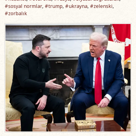
#sosyal normlar
#trump
#ukrayna
#zelenski
,
,
,
,
#zorbalık