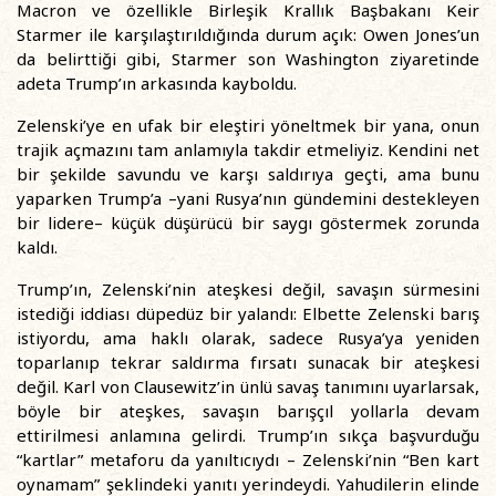
Macron ve özellikle Birleşik Krallık Başbakanı Keir
Starmer ile karşılaştırıldığında durum açık: Owen Jones’un
da belirttiği gibi, Starmer son Washington ziyaretinde
adeta Trump’ın arkasında kayboldu.
Zelenski’ye en ufak bir eleştiri yöneltmek bir yana, onun
trajik açmazını tam anlamıyla takdir etmeliyiz. Kendini net
bir şekilde savundu ve karşı saldırıya geçti, ama bunu
yaparken Trump’a –yani Rusya’nın gündemini destekleyen
bir lidere– küçük düşürücü bir saygı göstermek zorunda
kaldı.
Trump’ın, Zelenski’nin ateşkesi değil, savaşın sürmesini
istediği iddiası düpedüz bir yalandı: Elbette Zelenski barış
istiyordu, ama haklı olarak, sadece Rusya’ya yeniden
toparlanıp tekrar saldırma fırsatı sunacak bir ateşkesi
değil. Karl von Clausewitz’in ünlü savaş tanımını uyarlarsak,
böyle bir ateşkes, savaşın barışçıl yollarla devam
ettirilmesi anlamına gelirdi. Trump’ın sıkça başvurduğu
“kartlar” metaforu da yanıltıcıydı – Zelenski’nin “Ben kart
oynamam” şeklindeki yanıtı yerindeydi. Yahudilerin elinde