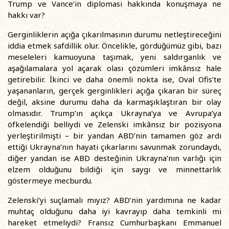
Trump ve Vance’in diplomasi hakkında konuşmaya ne
hakkı var?
Gerginliklerin açığa çıkarılmasının durumu netleştireceğini
iddia etmek safdillik olur. Öncelikle, gördüğümüz gibi, bazı
meseleleri kamuoyuna taşımak, yeni saldırganlık ve
aşağılamalara yol açarak olası çözümleri imkânsız hale
getirebilir. İkinci ve daha önemli nokta ise, Oval Ofis’te
yaşananların, gerçek gerginlikleri açığa çıkaran bir süreç
değil, aksine durumu daha da karmaşıklaştıran bir olay
olmasıdır. Trump’ın açıkça Ukrayna’ya ve Avrupa’ya
öfkelendiği belliydi ve Zelenski imkânsız bir pozisyona
yerleştirilmişti – bir yandan ABD’nin tamamen göz ardı
ettiği Ukrayna’nın hayati çıkarlarını savunmak zorundaydı,
diğer yandan ise ABD desteğinin Ukrayna’nın varlığı için
elzem olduğunu bildiği için saygı ve minnettarlık
göstermeye mecburdu.
Zelenski’yi suçlamalı mıyız? ABD’nin yardımına ne kadar
muhtaç olduğunu daha iyi kavrayıp daha temkinli mi
hareket etmeliydi? Fransız Cumhurbaşkanı Emmanuel