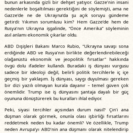
bunun arkasında gizli bir dehşet yatıyor. Gazze’nin insani
nedenlerle boşaltılması gerektiğini de söylemişti, ama ne
Gazze’de ne de Ukrayna’da şu açık soruyu gündeme
getirdi: Yıkımın sorumlusu kim? Hem Gazze’de hem de
Rusya’nın Ukrayna işgalinde, “Önce Amerika” söyleminin
asıl anlamı ekonomik çıkarlar oldu.
ABD Dışişleri Bakanı Marco Rubio, “Ukrayna savaşı sona
erdiğinde ABD ve Rusya’nın birlikte değerlendirebileceği
olağanüstü ekonomik ve jeopolitik fırsatlar” hakkında
övgü dolu ifadeler kullandı. Buradaki iş dünyası vurgusu
sadece bir ideoloji değil, belirli politik tercihlerle iç içe
geçmiş bir yaklaşım. İş dünyası, saygı duyulması gereken
bir dizi yazılı olmayan kurala dayanır – temel güven çok
önemlidir. Trump ise iş dünyasını şantaja dayalı bir güç
oyununa dönüştürerek bu kuralları ihlal ediyor.
Peki, siyasi tercihler açısından durum nasıl? Çin’i ana
düşman olarak görmek, onunla olası işbirliği fırsatlarını
reddetmek neden bu kadar önemli? Ve özellikle, Trump
neden Avrupa’yı ABD’nin ana düşmanı olarak nitelendirip