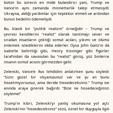
bütün bu sürecin en mide bulandırıcı yanı, Trump ve
Vance’in aynı zamanda minnettarlık talep etmesiydi:
Ukrayna, aldığı yardımlar için teşekkür etmeli ve ardından
bunun bedelini ödemeliydi.
Bu, klasik bir “politik realizm” örneğidir – Trump ve
çevresi kendilerini “realist” olarak tanıtmayı sever ve
sıradan insanların çektiği somut acıları, yıkımı ve ölümü
önlemek istediklerini iddia ederler. Oysa John Ganz’ın da
isabetle belirttiği gibi, Henry Kissinger gibi figürler
tarafından da savunulan bu “realist” görüş, yüz binlerce
insanın somut acısını görmezden gelir.
Zelenski, Vance’e Rus tehdidini anlatırken şunu söyledi:
“Sizin güzel bir okyanusunuz var ve şu an bunu
hissetmiyorsunuz, ama ileride hissedeceksiniz.” Trump ise
anında araya girerek bağırdı: “Bize ne hissedeceğimizi
söyleme!”
Trump’ın kibri, Zelenski’yi yanlış okumasına yol açtı:
Zelenski’nin “hissedeceksiniz” sözü, öznel bir duyguyla ilgili