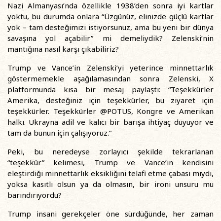
Nazi Almanyası’nda özellikle 1938’den sonra iyi kartlar
yoktu, bu durumda onlara “Üzgünüz, elinizde güçlü kartlar
yok – tam desteğimizi istiyorsunuz, ama bu yeni bir dünya
savaşına yol açabilir” mi demeliydik? Zelenski’nin
mantığına nasıl karşı çıkabiliriz?
Trump ve Vance’in Zelenski’yi yeterince minnettarlık
göstermemekle aşağılamasından sonra Zelenski, X
platformunda kısa bir mesaj paylaştı: “Teşekkürler
Amerika, desteğiniz için teşekkürler, bu ziyaret için
teşekkürler. Teşekkürler @POTUS, Kongre ve Amerikan
halkı. Ukrayna adil ve kalıcı bir barışa ihtiyaç duyuyor ve
tam da bunun için çalışıyoruz.”
Peki, bu neredeyse zorlayıcı şekilde tekrarlanan
“teşekkür” kelimesi, Trump ve Vance’in kendisini
eleştirdiği minnettarlık eksikliğini telafi etme çabası mıydı,
yoksa kasıtlı olsun ya da olmasın, bir ironi unsuru mu
barındırıyordu?
Trump insani gerekçeler öne sürdüğünde, her zaman