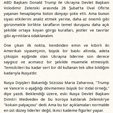
ABD Başkanı Donald Trump ile Ukrayna Devlet Başkanı
Volodimir Zelenski arasında 28 Şubat’ta Oval Ofis’te
yaşanan hesaplaşma bütün dünyayı şoke etti. Ama bunun
siyasi etkilerini analiz etmek yerine, daha az önemli gibi
görünmekle birlikte tarafların temel duruşunu daha açık
şekilde ortaya koyan görgü kuralları, jestler ve tavırlar
gibi ayrıntılara odaklanalım.
Öne çıkan ilk nokta, kendinden emin ve kibirli iki
Amerikalı siyasetçinin, büyük bir baskı altında, adeta
çöküşün eşiğinde olan Ukrayna liderine son derece
saygısız ve acımasız bir şekilde muamele etmesiydi.
Temsilcileri bu kadar sert bir dil kullanan tek ülke bildiğim
kadarıyla Rusya'dır.
Rusya Dışişleri Bakanlığı Sözcüsü Maria Zaharova, "Trump
ve Vance'in o aşağılığı dövmemesi büyük bir itidal örneği,"
diye yazdı. Beklendiği üzere, eski Rusya Devlet Başkanı
Dimitri Medvedev de bu koroya katılarak Zelenski'ye
"kokain palyaçosu" dedi. Ama bu tür açıklamaları normalde
en üst düzey liderler değil, ikinci kademe figürler yapar.