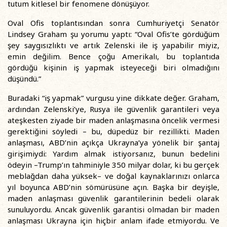
tutum kitlesel bir fenomene dönüşüyor.
Oval Ofis toplantısından sonra Cumhuriyetçi Senatör
Lindsey Graham şu yorumu yaptı: “Oval Ofis’te gördüğüm
şey saygısızlıktı ve artık Zelenski ile iş yapabilir miyiz,
emin değilim. Bence çoğu Amerikalı, bu toplantıda
gördüğü kişinin iş yapmak isteyeceği biri olmadığını
düşündü.”
Buradaki “iş yapmak” vurgusu yine dikkate değer. Graham,
ardından Zelenski’ye, Rusya ile güvenlik garantileri veya
ateşkesten ziyade bir maden anlaşmasına öncelik vermesi
gerektiğini söyledi – bu, düpedüz bir rezillikti. Maden
anlaşması, ABD’nin açıkça Ukrayna’ya yönelik bir şantaj
girişimiydi: Yardım almak istiyorsanız, bunun bedelini
ödeyin –Trump’ın tahminiyle 350 milyar dolar, ki bu gerçek
meblağdan daha yüksek– ve doğal kaynaklarınızı onlarca
yıl boyunca ABD’nin sömürüsüne açın. Başka bir deyişle,
maden anlaşması güvenlik garantilerinin bedeli olarak
sunuluyordu. Ancak güvenlik garantisi olmadan bir maden
anlaşması Ukrayna için hiçbir anlam ifade etmiyordu. Ve