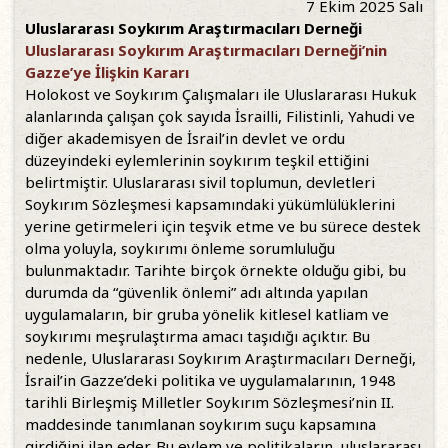
7 Ekim 2025 Salı
Uluslararası Soykırım Araştırmacıları Derneği
Uluslararası Soykırım Araştırmacıları Derneği’nin
Gazze’ye İlişkin Kararı
Holokost ve Soykırım Çalışmaları ile Uluslararası Hukuk
alanlarında çalışan çok sayıda İsrailli, Filistinli, Yahudi ve
diğer akademisyen de İsrail’in devlet ve ordu
düzeyindeki eylemlerinin soykırım teşkil ettiğini
belirtmiştir. Uluslararası sivil toplumun, devletleri
Soykırım Sözleşmesi kapsamındaki yükümlülüklerini
yerine getirmeleri için teşvik etme ve bu sürece destek
olma yoluyla, soykırımı önleme sorumluluğu
bulunmaktadır. Tarihte birçok örnekte olduğu gibi, bu
durumda da “güvenlik önlemi” adı altında yapılan
uygulamaların, bir gruba yönelik kitlesel katliam ve
soykırımı meşrulaştırma amacı taşıdığı açıktır. Bu
nedenle, Uluslararası Soykırım Araştırmacıları Derneği,
İsrail’in Gazze’deki politika ve uygulamalarının, 1948
tarihli Birleşmiş Milletler Soykırım Sözleşmesi’nin II.
maddesinde tanımlanan soykırım suçu kapsamına
girdiğini ilan eder. Bu eylem ve politikaların, uluslararası