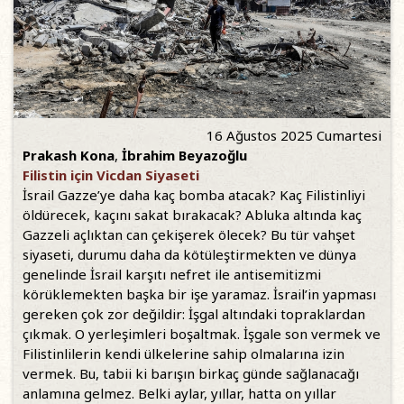
16 Ağustos 2025 Cumartesi
Prakash Kona
,
İbrahim Beyazoğlu
Filistin için Vicdan Siyaseti
İsrail Gazze’ye daha kaç bomba atacak? Kaç Filistinliyi
öldürecek, kaçını sakat bırakacak? Abluka altında kaç
Gazzeli açlıktan can çekişerek ölecek? Bu tür vahşet
siyaseti, durumu daha da kötüleştirmekten ve dünya
genelinde İsrail karşıtı nefret ile antisemitizmi
körüklemekten başka bir işe yaramaz. İsrail’in yapması
gereken çok zor değildir: İşgal altındaki topraklardan
çıkmak. O yerleşimleri boşaltmak. İşgale son vermek ve
Filistinlilerin kendi ülkelerine sahip olmalarına izin
vermek. Bu, tabii ki barışın birkaç günde sağlanacağı
anlamına gelmez. Belki aylar, yıllar, hatta on yıllar