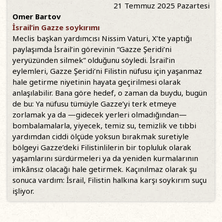
21 Temmuz 2025 Pazartesi
Omer Bartov
İsrail’in Gazze soykırımı
Meclis başkan yardımcısı Nissim Vaturi, X’te yaptığı
paylaşımda İsrail’in görevinin “Gazze Şeridi’ni
yeryüzünden silmek” olduğunu söyledi. İsrail’in
eylemleri, Gazze Şeridi’ni Filistin nüfusu için yaşanmaz
hale getirme niyetinin hayata geçirilmesi olarak
anlaşılabilir. Bana göre hedef, o zaman da buydu, bugün
de bu: Ya nüfusu tümüyle Gazze’yi terk etmeye
zorlamak ya da —gidecek yerleri olmadığından—
bombalamalarla, yiyecek, temiz su, temizlik ve tıbbi
yardımdan ciddi ölçüde yoksun bırakmak suretiyle
bölgeyi Gazze’deki Filistinlilerin bir topluluk olarak
yaşamlarını sürdürmeleri ya da yeniden kurmalarının
imkânsız olacağı hale getirmek. Kaçınılmaz olarak şu
sonuca vardım: İsrail, Filistin halkına karşı soykırım suçu
işliyor.