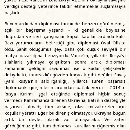
verdiği desteği yeterince takdir etmemekle suçlamasıyla
başladı.
Bunun ardından diplomasi tarihinde benzeri görülmemiş,
açık bir bağrışma yaşandı – ki genellikle böylesine
doğrudan ve sert çatışmalar kapalı kapılar ardında kalır.
Bazı yorumcuların belirttiği gibi, diplomasi Oval Ofis’te
öldü. Şahit olduğumuz şey, daha çok düşük seviyeli bir
mafya pazarlığına benziyordu. Vance’in, yıllardır Rusya’yı
silahlarla yıkmaya çalıştıktan sonra artık diplomasi
zamanının geldiğini savunması ise o kadar çelişkilerle
doluydu ki, tutarsızlığı gözden kaçacak gibi değildi. Savaş
(yani Rusya’nın saldırganlığı), yıllarca süren başarısız
diplomatik girişimlerin ardından patlak verdi – 2014’te
Rusya Kırım’ı işgal ettiğinde diplomasi hiçbir sonuç
vermedi. Kahramanca direnen Ukrayna, Batı’nın desteğiyle
başarısız olmadı; tam aksine, olası müzakereler için
koşullar yarattı. Eğer bu direniş olmasaydı, Ukrayna bugün
artık bir devlet olarak var olmayacaktı. Ve zaten
gördüğümüz gibi, tüm diplomasi kurallarını çiğnemiş olan