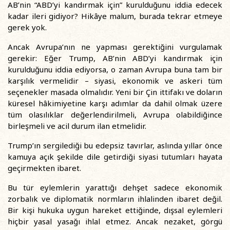
AB’nin “ABD’yi kandırmak için” kurulduğunu iddia edecek
kadar ileri gidiyor? Hikâye malum, burada tekrar etmeye
gerek yok.
Ancak Avrupa’nın ne yapması gerektiğini vurgulamak
gerekir: Eğer Trump, AB’nin ABD’yi kandırmak için
kurulduğunu iddia ediyorsa, o zaman Avrupa buna tam bir
karşılık vermelidir – siyasi, ekonomik ve askeri tüm
seçenekler masada olmalıdır. Yeni bir Çin ittifakı ve doların
küresel hâkimiyetine karşı adımlar da dahil olmak üzere
tüm olasılıklar değerlendirilmeli, Avrupa olabildiğince
birleşmeli ve acil durum ilan etmelidir.
Trump’ın sergilediği bu edepsiz tavırlar, aslında yıllar önce
kamuya açık şekilde dile getirdiği siyasi tutumları hayata
geçirmekten ibaret.
Bu tür eylemlerin yarattığı dehşet sadece ekonomik
zorbalık ve diplomatik normların ihlalinden ibaret değil.
Bir kişi hukuka uygun hareket ettiğinde, dışsal eylemleri
hiçbir yasal yasağı ihlal etmez. Ancak nezaket, görgü