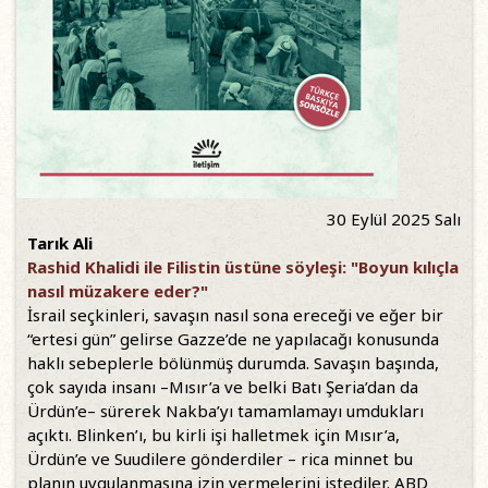
30 Eylül 2025 Salı
Tarık Ali
Rashid Khalidi ile Filistin üstüne söyleşi: "Boyun kılıçla
nasıl müzakere eder?"
İsrail seçkinleri, savaşın nasıl sona ereceği ve eğer bir
“ertesi gün” gelirse Gazze’de ne yapılacağı konusunda
haklı sebeplerle bölünmüş durumda. Savaşın başında,
çok sayıda insanı –Mısır’a ve belki Batı Şeria’dan da
Ürdün’e– sürerek Nakba’yı tamamlamayı umdukları
açıktı. Blinken’ı, bu kirli işi halletmek için Mısır’a,
Ürdün’e ve Suudilere gönderdiler – rica minnet bu
planın uygulanmasına izin vermelerini istediler. ABD