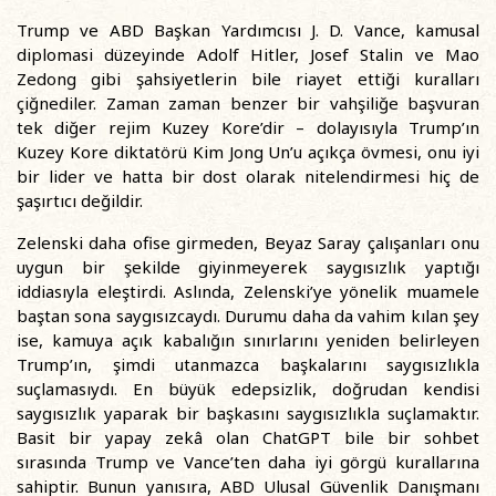
Trump ve ABD Başkan Yardımcısı J. D. Vance, kamusal
diplomasi düzeyinde Adolf Hitler, Josef Stalin ve Mao
Zedong gibi şahsiyetlerin bile riayet ettiği kuralları
çiğnediler. Zaman zaman benzer bir vahşiliğe başvuran
tek diğer rejim Kuzey Kore’dir – dolayısıyla Trump’ın
Kuzey Kore diktatörü Kim Jong Un’u açıkça övmesi, onu iyi
bir lider ve hatta bir dost olarak nitelendirmesi hiç de
şaşırtıcı değildir.
Zelenski daha ofise girmeden, Beyaz Saray çalışanları onu
uygun bir şekilde giyinmeyerek saygısızlık yaptığı
iddiasıyla eleştirdi. Aslında, Zelenski’ye yönelik muamele
baştan sona saygısızcaydı. Durumu daha da vahim kılan şey
ise, kamuya açık kabalığın sınırlarını yeniden belirleyen
Trump’ın, şimdi utanmazca başkalarını saygısızlıkla
suçlamasıydı. En büyük edepsizlik, doğrudan kendisi
saygısızlık yaparak bir başkasını saygısızlıkla suçlamaktır.
Basit bir yapay zekâ olan ChatGPT bile bir sohbet
sırasında Trump ve Vance’ten daha iyi görgü kurallarına
sahiptir. Bunun yanısıra, ABD Ulusal Güvenlik Danışmanı