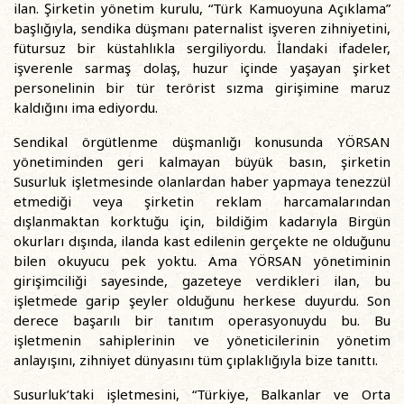
ilan. Şirketin yönetim kurulu, “Türk Kamuoyuna Açıklama”
başlığıyla, sendika düşmanı paternalist işveren zihniyetini,
fütursuz bir küstahlıkla sergiliyordu. İlandaki ifadeler,
işverenle sarmaş dolaş, huzur içinde yaşayan şirket
personelinin bir tür terörist sızma girişimine maruz
kaldığını ima ediyordu.
Sendikal örgütlenme düşmanlığı konusunda YÖRSAN
yönetiminden geri kalmayan büyük basın, şirketin
Susurluk işletmesinde olanlardan haber yapmaya tenezzül
etmediği veya şirketin reklam harcamalarından
dışlanmaktan korktuğu için, bildiğim kadarıyla Birgün
okurları dışında, ilanda kast edilenin gerçekte ne olduğunu
bilen okuyucu pek yoktu. Ama YÖRSAN yönetiminin
girişimciliği sayesinde, gazeteye verdikleri ilan, bu
işletmede garip şeyler olduğunu herkese duyurdu. Son
derece başarılı bir tanıtım operasyonuydu bu. Bu
işletmenin sahiplerinin ve yöneticilerinin yönetim
anlayışını, zihniyet dünyasını tüm çıplaklığıyla bize tanıttı.
Susurluk’taki işletmesini, “Türkiye, Balkanlar ve Orta