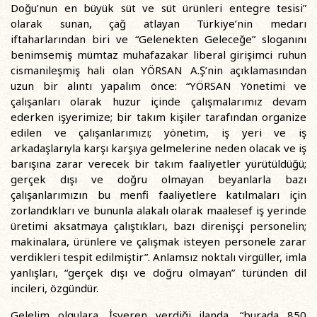
Doğu’nun en büyük süt ve süt ürünleri entegre tesisi”
olarak sunan, çağ atlayan Türkiye’nin medarı
iftaharlarından biri ve “Gelenekten Geleceğe” sloganını
benimsemiş mümtaz muhafazakar liberal girişimci ruhun
cismanileşmiş hali olan YÖRSAN A.Ş’nin açıklamasından
uzun bir alıntı yapalım önce: “YÖRSAN Yönetimi ve
çalışanları olarak huzur içinde çalışmalarımız devam
ederken işyerimize; bir takım kişiler tarafından organize
edilen ve çalışanlarımızı; yönetim, iş yeri ve iş
arkadaşlarıyla karşı karşıya gelmelerine neden olacak ve iş
barışına zarar verecek bir takım faaliyetler yürütüldüğü;
gerçek dışı ve doğru olmayan beyanlarla bazı
çalışanlarımızın bu menfi faaliyetlere katılmaları için
zorlandıkları ve bununla alakalı olarak maalesef iş yerinde
üretimi aksatmaya çalıştıkları, bazı direnişçi personelin;
makinalara, ürünlere ve çalışmak isteyen personele zarar
verdikleri tespit edilmiştir”. Anlamsız noktalı virgüller, imla
yanlışları, “gerçek dışı ve doğru olmayan” türünden dil
incileri, özgündür.
Gelelim olgulara. İşveren verdiği ilanda, “burada 850