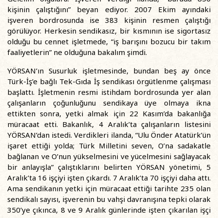
kişinin çalıştığını” beyan ediyor. 2007 Ekim ayındaki
işveren bordrosunda ise 383 kişinin resmen çalıştığı
görülüyor. Herkesin sendikasız, bir kısmının ise sigortasız
olduğu bu cennet işletmede, “iş barışını bozucu bir takım
faaliyetlerin” ne olduğuna bakalım şimdi.
YÖRSAN’ın Susurluk işletmesinde, bundan beş ay önce
Türk-İş’e bağlı Tek-Gıda İş sendikası örgütlenme çalışması
başlattı. İşletmenin resmi istihdam bordrosunda yer alan
çalışanların çoğunluğunu sendikaya üye olmaya ikna
ettikten sonra, yetki almak için 22 Kasım’da bakanlığa
müracaat etti. Bakanlık, 4 Aralık’ta çalışanların listesini
YÖRSAN’dan istedi. Verdikleri ilanda, “Ulu Önder Atatürk’ün
işaret ettiği yolda; Türk Milletini seven, O’na sadakatle
bağlanan ve O’nun yükselmesini ve yücelmesini sağlayacak
bir anlayışla” çalıştıklarını belirten YÖRSAN yönetimi, 5
Aralık’ta 16 işçiyi işten çıkardı. 7 Aralık’ta 70 işçiyi daha attı.
Ama sendikanın yetki için müracaat ettiği tarihte 235 olan
sendikalı sayısı, işverenin bu vahşi davranışına tepki olarak
350’ye çıkınca, 8 ve 9 Aralık günlerinde işten çıkarılan işçi