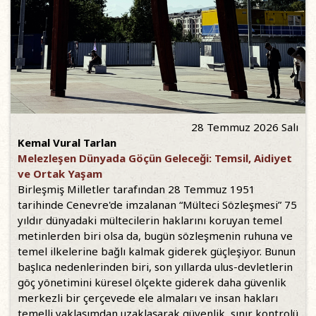
28 Temmuz 2026 Salı
Kemal Vural Tarlan
Melezleşen Dünyada Göçün Geleceği: Temsil, Aidiyet
ve Ortak Yaşam
Birleşmiş Milletler tarafından 28 Temmuz 1951
tarihinde Cenevre'de imzalanan “Mülteci Sözleşmesi” 75
yıldır dünyadaki mültecilerin haklarını koruyan temel
metinlerden biri olsa da, bugün sözleşmenin ruhuna ve
temel ilkelerine bağlı kalmak giderek güçleşiyor. Bunun
başlıca nedenlerinden biri, son yıllarda ulus-devletlerin
göç yönetimini küresel ölçekte giderek daha güvenlik
merkezli bir çerçevede ele almaları ve insan hakları
temelli yaklaşımdan uzaklaşarak güvenlik, sınır kontrolü