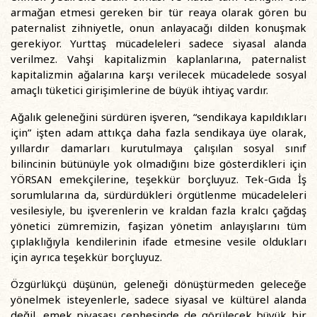
armağan etmesi gereken bir tür reaya olarak gören bu
paternalist zihniyetle, onun anlayacağı dilden konuşmak
gerekiyor. Yurttaş mücadeleleri sadece siyasal alanda
verilmez. Vahşi kapitalizmin kaplanlarına, paternalist
kapitalizmin ağalarına karşı verilecek mücadelede sosyal
amaçlı tüketici girişimlerine de büyük ihtiyaç vardır.
Ağalık geleneğini sürdüren işveren, “sendikaya kapıldıkları
için” işten adam attıkça daha fazla sendikaya üye olarak,
yıllardır damarları kurutulmaya çalışılan sosyal sınıf
bilincinin bütünüyle yok olmadığını bize gösterdikleri için
YÖRSAN emekçilerine, teşekkür borçluyuz. Tek-Gıda İş
sorumlularına da, sürdürdükleri örgütlenme mücadeleleri
vesilesiyle, bu işverenlerin ve kraldan fazla kralcı çağdaş
yönetici zümremizin, faşizan yönetim anlayışlarını tüm
çıplaklığıyla kendilerinin ifade etmesine vesile oldukları
için ayrıca teşekkür borçluyuz.
Özgürlükçü düşünün, geleneği dönüştürmeden geleceğe
yönelmek isteyenlerle, sadece siyasal ve kültürel alanda
değil, emek piyasası cephesinde de görülecek büyük bir