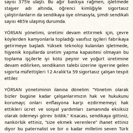
sayısı 375’e ulaştı. Bu ağır baskıya rağmen, işletmede
stajyer adı altında, öğrenci kimliğiyle sigortasız
çalıştırılanların da sendikaya üye olmasıyla, şimdi sendikalı
sayısı 485’e ulaşmış durumda.
YÖRSAN yönetimi, üretimi devam ettirmek için, çevre
köylerden kamyonlarla topladığı vasıfsız işçileri fabrikaya
getirmeye başladı. Yüksek teknoloji kulanılan işletmede,
hijyenik koşullarda üretim yapma kapasitesi olmayan bu
toplama işçilerle iyi kötü peynir ve yoğurt üretimine
devam edilirken, sendikanın talebi üzerine işyerine gelen
sigorta müfettişleri 12 Aralık’ta 59 sigortasız çalışan tespit
ettiler.
YÖRSAN yönetiminin ilanına dönelim: “Yönetim olarak
bizler bugüne kadar çalışanlarımızın hak ve hukukunu
korumayı; onları enflasyona karşı ezdirmemeyi; hak
ettikleri ücret ve sosyal yardımları zamanında eksiksiz
olarak ödemeyi görev bildik.” Kısacası, sendikaya gittiniz,
nankörlük ettiniz, “size ekmek verenlere” ihanet ettiniz
diyor bu paternalist ve bir o kadar milletini seven Türk