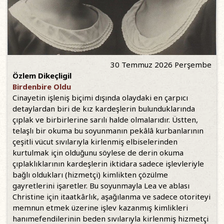
30 Temmuz 2026 Perşembe
Özlem Dikeçligil
Birdenbire Oldu
Cinayetin işleniş biçimi dışında olaydaki en çarpıcı
detaylardan biri de kız kardeşlerin bulunduklarında
çıplak ve birbirlerine sarılı halde olmalarıdır. Üstten,
telaşlı bir okuma bu soyunmanın pekâlâ kurbanlarının
çeşitli vücut sıvılarıyla kirlenmiş elbiselerinden
kurtulmak için olduğunu söylese de derin okuma
çıplaklıklarının kardeşlerin iktidara sadece işlevleriyle
bağlı oldukları (hizmetçi) kimlikten çözülme
gayretlerini işaretler. Bu soyunmayla Lea ve ablası
Christine için itaatkârlık, aşağılanma ve sadece otoriteyi
memnun etmek üzerine işlev kazanmış kimlikleri
hanımefendilerinin beden sıvılarıyla kirlenmiş hizmetçi