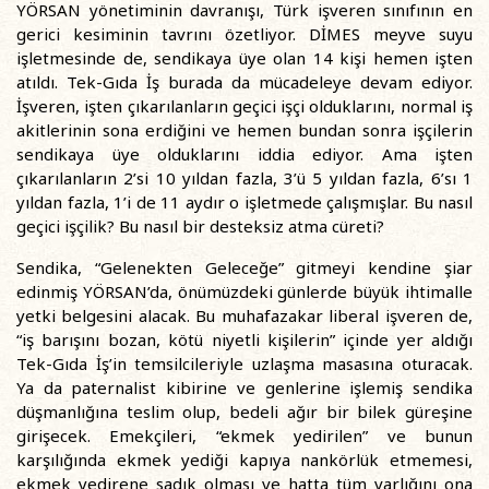
YÖRSAN yönetiminin davranışı, Türk işveren sınıfının en
gerici kesiminin tavrını özetliyor. DİMES meyve suyu
işletmesinde de, sendikaya üye olan 14 kişi hemen işten
atıldı. Tek-Gıda İş burada da mücadeleye devam ediyor.
İşveren, işten çıkarılanların geçici işçi olduklarını, normal iş
akitlerinin sona erdiğini ve hemen bundan sonra işçilerin
sendikaya üye olduklarını iddia ediyor. Ama işten
çıkarılanların 2’si 10 yıldan fazla, 3’ü 5 yıldan fazla, 6’sı 1
yıldan fazla, 1’i de 11 aydır o işletmede çalışmışlar. Bu nasıl
geçici işçilik? Bu nasıl bir desteksiz atma cüreti?
Sendika, “Gelenekten Geleceğe” gitmeyi kendine şiar
edinmiş YÖRSAN’da, önümüzdeki günlerde büyük ihtimalle
yetki belgesini alacak. Bu muhafazakar liberal işveren de,
“iş barışını bozan, kötü niyetli kişilerin” içinde yer aldığı
Tek-Gıda İş’in temsilcileriyle uzlaşma masasına oturacak.
Ya da paternalist kibirine ve genlerine işlemiş sendika
düşmanlığına teslim olup, bedeli ağır bir bilek güreşine
girişecek. Emekçileri, “ekmek yedirilen” ve bunun
karşılığında ekmek yediği kapıya nankörlük etmemesi,
ekmek yedirene sadık olması ve hatta tüm varlığını ona