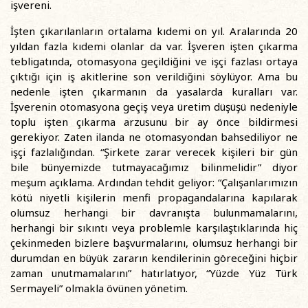
işvereni.
İşten çıkarılanların ortalama kıdemi on yıl. Aralarında 20
yıldan fazla kıdemi olanlar da var. İşveren işten çıkarma
tebligatında, otomasyona geçildiğini ve işçi fazlası ortaya
çıktığı için iş akitlerine son verildiğini söylüyor. Ama bu
nedenle işten çıkarmanın da yasalarda kuralları var.
İşverenin otomasyona geçiş veya üretim düşüşü nedeniyle
toplu işten çıkarma arzusunu bir ay önce bildirmesi
gerekiyor. Zaten ilanda ne otomasyondan bahsediliyor ne
işçi fazlalığından. “Şirkete zarar verecek kişileri bir gün
bile bünyemizde tutmayacağımız bilinmelidir” diyor
meşum açıklama. Ardından tehdit geliyor: “Çalışanlarımızın
kötü niyetli kişilerin menfi propagandalarına kapılarak
olumsuz herhangi bir davranışta bulunmamalarını,
herhangi bir sıkıntı veya problemle karşılaştıklarında hiç
çekinmeden bizlere başvurmalarını, olumsuz herhangi bir
durumdan en büyük zararın kendilerinin göreceğini hiçbir
zaman unutmamalarını” hatırlatıyor, “Yüzde Yüz Türk
Sermayeli” olmakla övünen yönetim.