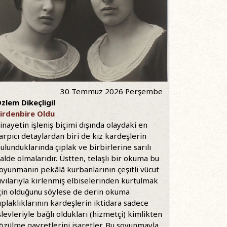
30 Temmuz 2026 Perşembe
zlem Dikeçligil
irdenbire Oldu
inayetin işleniş biçimi dışında olaydaki en
arpıcı detaylardan biri de kız kardeşlerin
ulunduklarında çıplak ve birbirlerine sarılı
alde olmalarıdır. Üstten, telaşlı bir okuma bu
oyunmanın pekâlâ kurbanlarının çeşitli vücut
ıvılarıyla kirlenmiş elbiselerinden kurtulmak
çin olduğunu söylese de derin okuma
ıplaklıklarının kardeşlerin iktidara sadece
şlevleriyle bağlı oldukları (hizmetçi) kimlikten
özülme gayretlerini işaretler. Bu soyunmayla