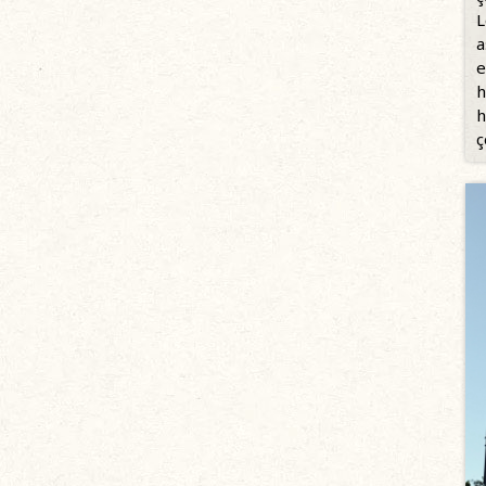
L
a
e
h
h
ç