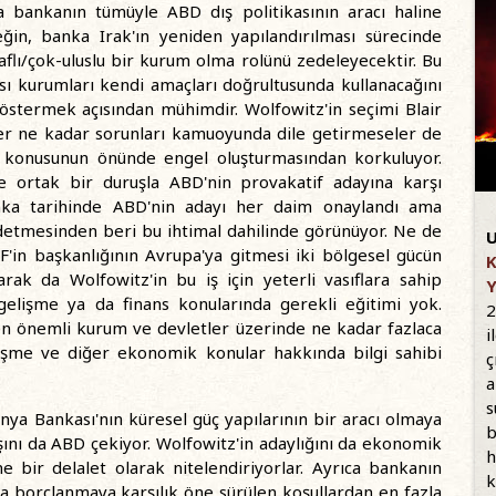
rıca bankanın tümüyle ABD dış politikasının aracı haline
eğin, banka Irak'ın yeniden yapılandırılması sürecinde
raflı/çok-uluslu bir kurum olma rolünü zedeleyecektir. Bu
sı kurumları kendi amaçları doğrultusunda kullanacağını
termek açısından mühimdir. Wolfowitz'in seçimi Blair
 Her ne kadar sorunları kamuoyunda dile getirmeseler de
affı konusunun önünde engel oluşturmasından korkuluyor.
e ortak bir duruşla ABD'nin provakatif adayına karşı
anka tarihinde ABD'nin adayı her daim onaylandı ama
ddetmesinden beri bu ihtimal dahilinde görünüyor. Ne de
U
F'in başkanlığının Avrupa'ya gitmesi iki bölgesel gücün
K
arak da Wolfowitz'in bu iş için yeterli vasıflara sahip
Y
 gelişme ya da finans konularında gerekli eğitimi yok.
2
 en önemli kurum ve devletler üzerinde ne kadar fazlaca
i
işme ve diğer ekonomik konular hakkında bilgi sahibi
ç
a
s
nya Bankası'nın küresel güç yapılarının bir aracı olmaya
b
şını da ABD çekiyor. Wolfowitz'in adaylığını da ekonomik
h
e bir delalet olarak nitelendiriyorlar. Ayrıca bankanın
k
a borçlanmaya karşılık öne sürülen koşullardan en fazla