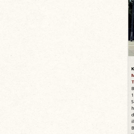
K
M
T
B
1
S
h
d
i
B