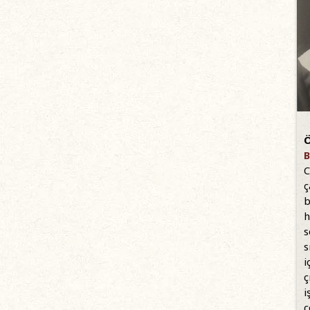
Ö
B
C
ç
b
h
s
s
i
ç
i
ç