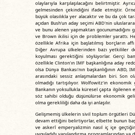
olaylarıyla karşılaşılacağını belirtmiştir. Ay
gelmesinden çekindiğini ifade etmiştir. Örn
büyük olasılıkla yer alacaktır ve bu da çok ta
açıdan Bush'un aday seçimi ABD'nin uluslarara
ve bunu alenen yapmaktan gocunumadığını gös
ve Brown ikilisi için de problemler yarattı.
özellikle Afrika için başlatılmış borçların 
Diğer Avrupa ülkelerinden bazı yetkililer d
koyulması gerektiğini söylüyorlar. Gerçi b
özellikle Clinton'ın IMF başkanlığına aday re
olsa Dünya Bankası'nın başkanlığının ABD, IM
arasındaki sessiz anlaşmalardan biri. Son ol
olmadığı tartışılıyor. Wolfowitz'in ekonomik
Bankanın yoksullukla küresel çapta ilgilenen
söz sahibi olduğu düşünülürse ekonomik gel
olma gerekliliği daha da iyi anlaşılır.
Gelişmemiş ülkelerin sivil toplum örgütleri Dü
devam ettiğini belirtiyorlar, elbette bunun ba
ve askerî emperyalizmin nasıl iç içe geçtiğin
uyguladığı yapılandırma programlarından ya d