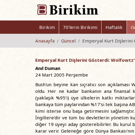
Birikim
70'lerin Birikimi
Haftalık
G
Anasayfa
Güncel
Emperyal Kurt Dişlerini 
Emperyal Kurt Dişlerini Gösterdi: Wolfowtz'
Anıl Duman
24 Mart 2005 Perşembe
Bush'un beyine kan sıçratıcı son açıklaması
oldu. Her ne kadar bankanın ana finansal k
(yaklaşık %95'i) üye ülkelerin katkı miktarl
bankaya tüm paylarından %17'si tek başına AB
kimi isterse onu başa getirmesini sağlamıştı
İngiltere'dir ve tüm bu devletlerin yönetim k
diğer 19 üyeyi aday gösterebilirler. Bu kurul 
karar verir. Geleneğe göre Dünya Bankası'nın