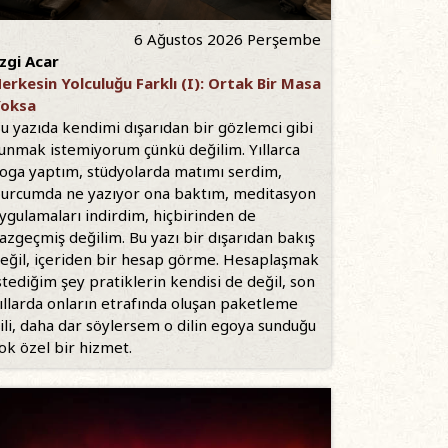
6 Ağustos 2026 Perşembe
zgi Acar
erkesin Yolculuğu Farklı (I): Ortak Bir Masa
oksa
u yazıda kendimi dışarıdan bir gözlemci gibi
unmak istemiyorum çünkü değilim. Yıllarca
oga yaptım, stüdyolarda matımı serdim,
urcumda ne yazıyor ona baktım, meditasyon
ygulamaları indirdim, hiçbirinden de
azgeçmiş değilim. Bu yazı bir dışarıdan bakış
eğil, içeriden bir hesap görme. Hesaplaşmak
stediğim şey pratiklerin kendisi de değil, son
ıllarda onların etrafında oluşan paketleme
ili, daha dar söylersem o dilin egoya sunduğu
ok özel bir hizmet.