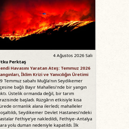
4 Ağustos 2026 Salı
tku Perktaş
endi Havasını Yaratan Ateş: Temmuz 2026
angınları, İklim Krizi ve Yanıcılığın Üretimi
9 Temmuz sabahı Muğla’nın Seydikemer
lçesine bağlı Bayır Mahallesi’nde bir yangın
ıktı. Üstelik ormanda değil, bir tarım
razisinde başladı. Rüzgârın etkisiyle kısa
ürede ormanlık alana ilerledi; mahalleler
oşaltıldı, Seydikemer Devlet Hastanesi’ndeki
astalar Fethiye’ye nakledildi, Fethiye–Antalya
ara yolu duman nedeniyle kapatıldı. İlk