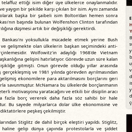
telaffuz ettiği isim diğer üye ülkelerce onaylanmalıdır.
ve yaygın bir şekilde karşı çıkılan bir isim. Aynı zamanda
i olarak başka bir şaibeli isim Bolton'dan hemen sonra
E
kası'nın başında bulunan Wolfenshon Clinton tarafından
H
ılığına düşmesi artık bir değişikliği gerektirdi.
Y
B
 Bankası'nı yoksullukla mücadele etmek yerine Bush
s
i ve gelişmekte olan ülkelerin başkan seçimindeki anti-
y
çinlemesidir. Wolfowitz'in adaylığı 1968'de Vietnam
b
kanlığına gelişini hatırlatıyor. Görevde uzun süre kalan
u
ikliğe gitmişti. Onun görevde olduğu yıllar arasında
v
ış gerçekleşmiş ve 1981 yılında görevden ayrılmasından
d
gelişmiş ekonomilere para aktarılmasını borçlarını geri
i
rla savunmuştur. McNamara bu ülkelerde borçlanmanın
y
erli motivasyonu yaratacağını ve etkili bir disiplin aracı
d
ha fazla borç vererek daha fazla söz sahibi bir hale
ç
tur. Bu sayede milyarlarca dolar ülke ekonomisine ve
diktatörlere peşkeş çekilmiştir.
ından Stiglitz de dahil birçok eleştiri yapıldı. Stiglitz,
 haline gelip dünya çapında protestolarla ve şiddet