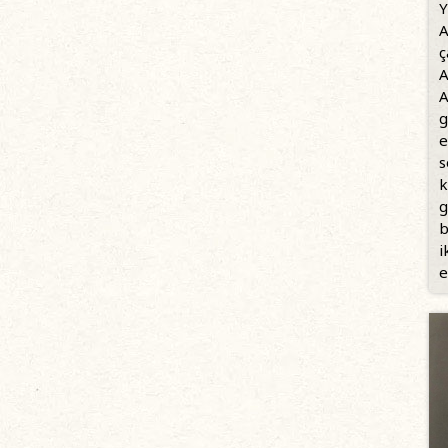
Y
A
ç
A
A
g
e
s
k
g
b
i
e