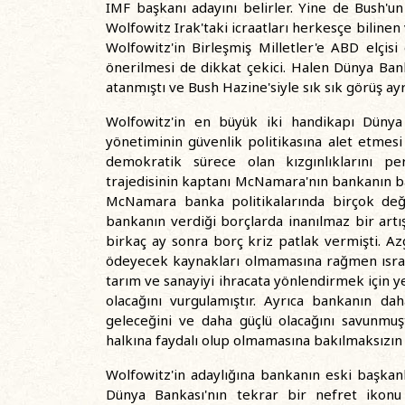
IMF başkanı adayını belirler. Yine de Bush'un 
Wolfowitz Irak'taki icraatları herkesçe bilinen 
Wolfowitz'in Birleşmiş Milletler'e ABD elçis
önerilmesi de dikkat çekici. Halen Dünya Ban
atanmıştı ve Bush Hazine'siyle sık sık görüş ayr
Wolfowitz'in en büyük iki handikapı Dünya
yönetiminin güvenlik politikasına alet etmes
demokratik sürece olan kızgınlıklarını per
trajedisinin kaptanı McNamara'nın bankanın baş
McNamara banka politikalarında birçok değiş
bankanın verdiği borçlarda inanılmaz bir art
birkaç ay sonra borç kriz patlak vermişti. Az
ödeyecek kaynakları olmamasına rağmen ısra
tarım ve sanayiyi ihracata yönlendirmek için yet
olacağını vurgulamıştır. Ayrıca bankanın da
geleceğini ve daha güçlü olacağını savunmuş
halkına faydalı olup olmamasına bakılmaksızın 
Wolfowitz'in adaylığına bankanın eski başkanlar
Dünya Bankası'nın tekrar bir nefret ikonu