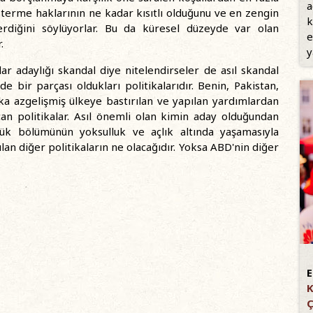
a
terme haklarının ne kadar kısıtlı olduğunu ve en zengin
k
erdiğini söylüyorlar. Bu da küresel düzeyde var olan
e
.
y
ar adaylığı skandal diye nitelendirseler de asıl skandal
 bir parçası oldukları politikalarıdır. Benin, Pakistan,
a azgelişmiş ülkeye bastırılan ve yapılan yardımlardan
çan politikalar. Asıl önemli olan kimin aday olduğundan
yük bölümünün yoksulluk ve açlık altında yaşamasıyla
an diğer politikaların ne olacağıdır. Yoksa ABD'nin diğer
E
K
Ç