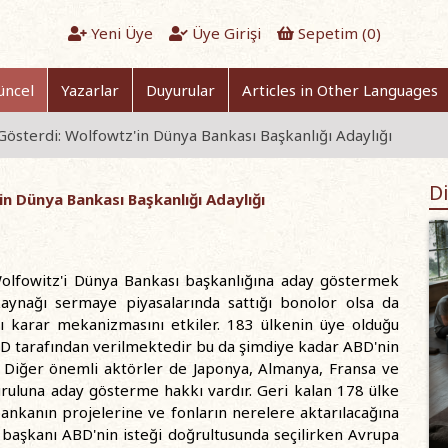
Yeni Üye
Üye Girişi
Sepetim (
0
)
üncel
Yazarlar
Duyurular
Articles in Other Languages
Gösterdi: Wolfowtz'in Dünya Bankası Başkanlığı Adaylığı
Di
in Dünya Bankası Başkanlığı Adaylığı
 Wolfowitz'i Dünya Bankası başkanlığına aday göstermek
aynağı sermaye piyasalarında sattığı bonolor olsa da
arı karar mekanizmasını etkiler. 183 ülkenin üye olduğu
D tarafından verilmektedir bu da şimdiye kadar ABD'nin
r. Diğer önemli aktörler de Japonya, Almanya, Fransa ve
uruluna aday gösterme hakkı vardır. Geri kalan 178 ülke
bankanın projelerine ve fonların nerelere aktarılacağına
 başkanı ABD'nin isteği doğrultusunda seçilirken Avrupa