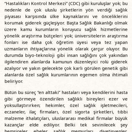
“Hastalıkları Kontrol Merkezi” (CDC) gibi kuruluşlar yok; bu
nedenle de çok uluslu şirketlerin yön verdiği sağlık
piyasası karşısında ülke kaynaklarını ve önceliklerini
korumak giderek güçleşiyor. Başta Sağlık Bakanlığı olmak
üzere kamu kurumların koruyucu sağlık hizmetlerine
yönelik araştırma bütçeleri yok; üniversitelerin araştırma
fonları ise daha çok öğretim üyesi veya tez yapan
uzmanların ihtiyaçlarına yönelik olarak çarçur oluyor. Bu
durumda biyo-teknoloji gibi insan sağlığını çok yakından
ilgilendiren alanlarda kamunun düzenleyici rolü giderek
azalıyor ve yakın gelecekte çok karlı görülen genetik gibi
alanlarda özel sağlık kurumlarının egemen olma ihtimali
beliriyor.
Bütün bu süreç “en alttaki” hastaları veya kendilerini hasta
gibi görmeye özendirilen sağlıklı bireyleri ezer ve
yoksullaştırırken; hekimler, özel sağlık işletmecileri,
eczaneler, ilaç firmaları, özel sigorta şirketleri, tıbbi
malzeme ithalatçıları, uluslararası medikal firmalar büyük
kazançlar elde ediliyor. Belki tek sevinilecek şey
hemşireler, ebeler, sağlık memurları, diyetisyenler,