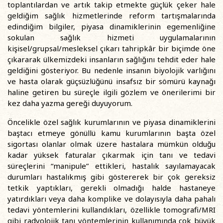
toplantılardan ve artık takip etmekte güçlük çeker hale
geldiğim sağlık hizmetlerinde reform tartışmalarında
edindiğim bilgiler, piyasa dinamiklerinin egemenliğine
sokulan sağlık hizmeti uygulamalarının
kişisel/grupsal/mesleksel çıkarı tahripkâr bir biçimde öne
çıkararak ülkemizdeki insanların sağlığını tehdit eder hale
geldiğini gösteriyor. Bu nedenle insanın biyolojik varlığını
ve hasta olarak güçsüzlüğünü insafsız bir sömürü kaynağı
haline getiren bu süreçle ilgili gözlem ve önerilerimi bir
kez daha yazma gereği duyuyorum.
Öncelikle özel sağlık kurumlarının ve piyasa dinamiklerini
baştacı etmeye gönüllü kamu kurumlarının başta özel
sigortası olanlar olmak üzere hastalara mümkün olduğu
kadar yüksek faturalar çıkarmak için tanı ve tedavi
süreçlerini “manipule” ettikleri, hastalık sayılamayacak
durumları hastalıkmış gibi göstererek bir çok gereksiz
tetkik yaptıkları, gerekli olmadığı halde hastaneye
yatırdıkları veya daha komplike ve dolayısıyla daha pahalı
tedavi yöntemlerini kullandıkları, özellikle tomografi/MRI
gibi radyolojik tanı yöntemlerinin kullanımında çok büyük