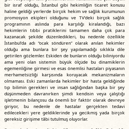
bir israf olduğu, İstanbul gibi hekimliğin ticaret konusu
haline geldiği yerlerde birçok hekim ve sağlık kurumunun
promosyon ekipleri olduğunu ve TV’deki birçok sağlık
programının aslında para karşılığı kiralandığı, bazı
hekimlerin tıbbi pratiklerini tamamen daha çok para
kazanacak şekilde düzenledikleri, bu nedenle özellikle
İstanbul’da adı “ocak söndüren” olarak anılan hekimler
olduğu ama bunlara bir şey yapılamadığı sıklıkla dile
getirilen gözlemler. Eskiden de bunların olduğu biliniyordu
ama yeni olan sistemin büyük ölçüde bu dinamiklerin
egemenliğine girmesi ve esas önemlisi hastaları piyasanın
merhametsizliği karşısında koruyacak mekanizmaların
olmaması. Eski zamanlarda hekimler bir hasta geldiğinde
tıp bilimin gerekleri ve insan sağlığından başka bir şey
düşünmeden davranırken şimdi kendisin veya çalıştığı
işletmenin bilançosu da önemli bir faktör olarak devreye
giriyor, bu nedenle de hastalar gerçekten tedavi
edilecekleri yere geldiklerinde ya gecikmiş yada birçok
gereksiz girişime tâbi tutulmuş oluyorlar.