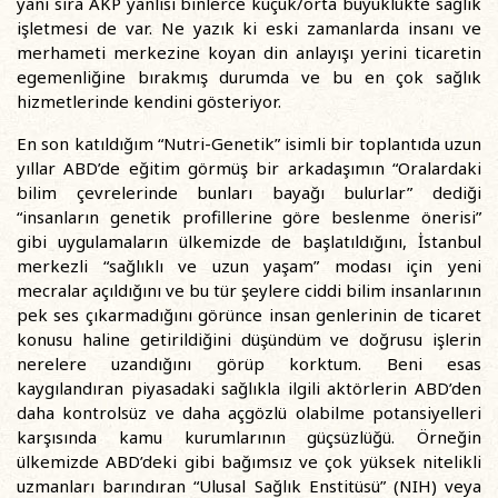
yanı sıra AKP yanlısı binlerce küçük/orta büyüklükte sağlık
işletmesi de var. Ne yazık ki eski zamanlarda insanı ve
merhameti merkezine koyan din anlayışı yerini ticaretin
egemenliğine bırakmış durumda ve bu en çok sağlık
hizmetlerinde kendini gösteriyor.
En son katıldığım “Nutri-Genetik” isimli bir toplantıda uzun
yıllar ABD’de eğitim görmüş bir arkadaşımın “Oralardaki
bilim çevrelerinde bunları bayağı bulurlar” dediği
“insanların genetik profillerine göre beslenme önerisi”
gibi uygulamaların ülkemizde de başlatıldığını, İstanbul
merkezli “sağlıklı ve uzun yaşam” modası için yeni
mecralar açıldığını ve bu tür şeylere ciddi bilim insanlarının
pek ses çıkarmadığını görünce insan genlerinin de ticaret
konusu haline getirildiğini düşündüm ve doğrusu işlerin
nerelere uzandığını görüp korktum. Beni esas
kaygılandıran piyasadaki sağlıkla ilgili aktörlerin ABD’den
daha kontrolsüz ve daha açgözlü olabilme potansiyelleri
karşısında kamu kurumlarının güçsüzlüğü. Örneğin
ülkemizde ABD’deki gibi bağımsız ve çok yüksek nitelikli
uzmanları barındıran “Ulusal Sağlık Enstitüsü” (NIH) veya