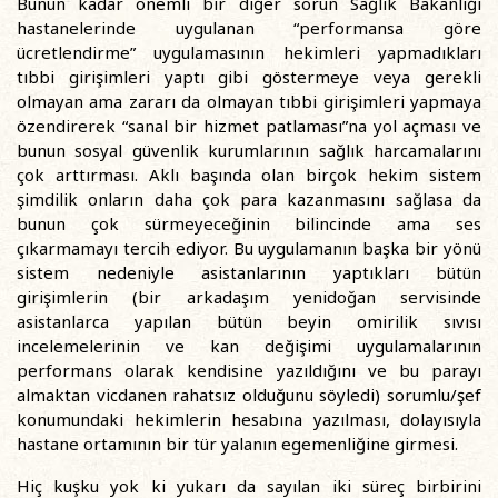
Bunun kadar önemli bir diğer sorun Sağlık Bakanlığı
hastanelerinde uygulanan “performansa göre
ücretlendirme” uygulamasının hekimleri yapmadıkları
tıbbi girişimleri yaptı gibi göstermeye veya gerekli
olmayan ama zararı da olmayan tıbbi girişimleri yapmaya
özendirerek “sanal bir hizmet patlaması”na yol açması ve
bunun sosyal güvenlik kurumlarının sağlık harcamalarını
çok arttırması. Aklı başında olan birçok hekim sistem
şimdilik onların daha çok para kazanmasını sağlasa da
bunun çok sürmeyeceğinin bilincinde ama ses
çıkarmamayı tercih ediyor. Bu uygulamanın başka bir yönü
sistem nedeniyle asistanlarının yaptıkları bütün
girişimlerin (bir arkadaşım yenidoğan servisinde
asistanlarca yapılan bütün beyin omirilik sıvısı
incelemelerinin ve kan değişimi uygulamalarının
performans olarak kendisine yazıldığını ve bu parayı
almaktan vicdanen rahatsız olduğunu söyledi) sorumlu/şef
konumundaki hekimlerin hesabına yazılması, dolayısıyla
hastane ortamının bir tür yalanın egemenliğine girmesi.
Hiç kuşku yok ki yukarı da sayılan iki süreç birbirini