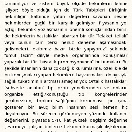
tamamlıyor ve sistem büyük ölçüde hekimlerin lehine
işliyor; böyle olduğu için de Türk Tabipleri Birliğinin
hekimliğin kalbinde yatan değerleri savunan sesine
hekimlerden güçlü bir karşılık gelmiyor. Piyasanın yol
açtığı hekimlik yozlaşmasının önemli sonuçlarından birisi
de hekimlerin hastalıkları abartan bir tür “felaket tellalı”
veya bunun tam tersi henüz deneme aşamasındaki
gelişmeleri “ekibimiz hazır, bizde yapıyoruz” şeklinde
“umut taciri” diliyle medya organlarında konuşmalar
yaparak bir tür “hastalık promosyonunda” bulunmaları. Bu
şekilde insanların daha çok sağlık kurumlarına, özellikle de
bu konuşmaları yapan hekimlere başvurmaları, dolayısıyla
sağlık tüketiminin artması amaçlanıyor. Ortalık hastalıkları
“şehvetle anlatan” tıp profesyonellerinden ve onların
organize ettiği/konuştuğu tıp kongrelerinden
geçilmezken, toplum sağlığının korunması için çaba
gösteren bir avuç bilim insanının sesi hemen hiç
duyulmuyor. Bu sürecin görünmeyen yüzünde kullanım
değerlerini, piyasada 5-10 kat yüksek değişim değerine
çevirmeye çalışan binlerce hekimin karmaşık ilişkilerinin