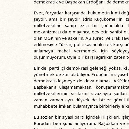
demokratik ve Başbakan Erdoğan'ı da demokrat
Evet, feryatlar karşısında, hükümetin kimi deği
şeydir, ama bir şeydir. İdris Küçükömer'in i
milletvekiline sahip ezici bir çoğunlukla i
mekanizması da olmayınca, devletin sahibi olu
olan MGK'nın ve askerin, AB süreci ve Irak sa
edilmesiyle Türk iç politikasındaki tek karşı ağ
anlamaya mahal vermemek için söyleyeyi
düşünmüyorum. Öyle bir karşı ağırlıkın zaten 
Bir de, parti içi demokrasi geleneği yoksa, k
yönetmek de zor olabiliyor. Erdoğan'ın siyaset 
demokratikleşmeye de deva olamaz. AKP'den is
Başbakan'a ulaşamamaktan, konuşamamaktan
milletvekillerinin sırtlarını sıvazlayıp şun
zaman zaman ayrı düşsek de bizler gönül ik
muhabbete imkan bulamayınca birbirleriyle ka
Bu sözler, bir siyasi parti içindeki ilişkileri, i
Buradan ben şunu anlıyorum: Başbakan ve et