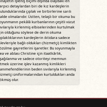
inayetin işleniş biçimi dışında olaydaki en
arpıcı detaylardan biri de kız kardeşlerin
ulunduklarında çıplak ve birbirlerine sarılı
alde olmalarıdır. Üstten, telaşlı bir okuma bu
oyunmanın pekâlâ kurbanlarının çeşitli vücut
ıvılarıyla kirlenmiş elbiselerinden kurtulmak
çin olduğunu söylese de derin okuma
ıplaklıklarının kardeşlerin iktidara sadece
şlevleriyle bağlı oldukları (hizmetçi) kimlikten
özülme gayretlerini işaretler. Bu soyunmayla
ea ve ablası Christine için itaatkârlık,
şağılanma ve sadece otoriteyi memnun
tmek üzerine işlev kazanmış kimlikleri
anımefendilerinin beden sıvılarıyla kirlenmiş
izmetçi üniformalarından kurtuldukları anda
ökmüş olur.