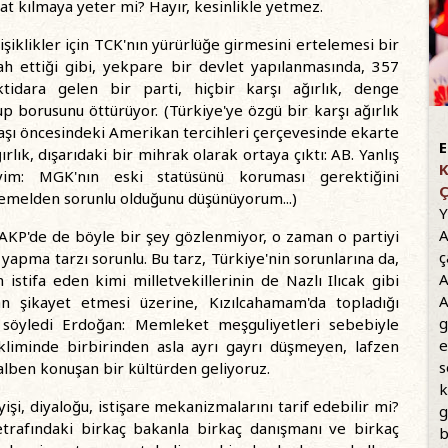
 kılmaya yeter mi? Hayır, kesinlikle yetmez.
şiklikler için TCK'nın yürürlüğe girmesini ertelemesi bir
zah ettiği gibi, yekpare bir devlet yapılanmasında, 357
ktidara gelen bir parti, hiçbir karşı ağırlık, denge
p borusunu öttürüyor. (Türkiye'ye özgü bir karşı ağırlık
vaşı öncesindeki Amerikan tercihleri çerçevesinde ekarte
E
ırlık, dışarıdaki bir mihrak olarak ortaya çıktı: AB. Yanlış
K
m: MGK'nın eski statüsünü koruması gerektiğini
Ç
temelden sorunlu olduğunu düşünüyorum...)
Y
A
i AKP'de de böyle bir şey gözlenmiyor, o zaman o partiyi
ç
yapma tarzı sorunlu. Bu tarz, Türkiye'nin sorunlarına da,
A
tifa eden kimi milletvekillerinin de Nazlı Ilıcak gibi
A
 şikayet etmesi üzerine, Kızılcahamam'da topladığı
g
ları söyledi Erdoğan: Memleket meşguliyetleri sebebiyle
e
liminde birbirinden asla ayrı gayrı düşmeyen, lafzen
s
lben konuşan bir kültürden geliyoruz.
k
şleyişi, diyaloğu, istişare mekanizmalarını tarif edebilir mi?
g
rafındaki birkaç bakanla birkaç danışmanı ve birkaç
b