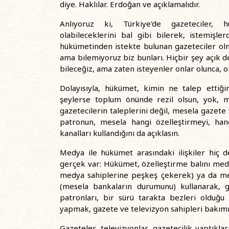
diye. Haklılar. Erdoğan ve açıklamalıdır.
Anlıyoruz ki, Türkiye'de gazeteciler, 
olabileceklerini bal gibi bilerek, istemişl
hükümetinden istekte bulunan gazeteciler olmuş
ama bilemiyoruz biz bunları. Hiçbir şey açık de
bileceğiz, ama zaten isteyenler onlar olunca, on
Dolayısıyla, hükümet, kimin ne talep ettiğin
şeylerse toplum önünde rezil olsun, yok, 
gazetecilerin taleplerini değil, mesela gazete 
patronun, mesela hangi özelleştirmeyi, han
kanalları kullandığını da açıklasın.
Medya ile hükümet arasındaki ilişkiler hiç de
gerçek var: Hükümet, özelleştirme balını medy
medya sahiplerine peşkeş çekerek) ya da medy
(mesela bankaların durumunu) kullanarak, g
patronları, bir sürü tarakta bezleri olduğu 
yapmak, gazete ve televizyon sahipleri bakım
Gazeteler, televizyonlar, gazetecilik yaptıklar