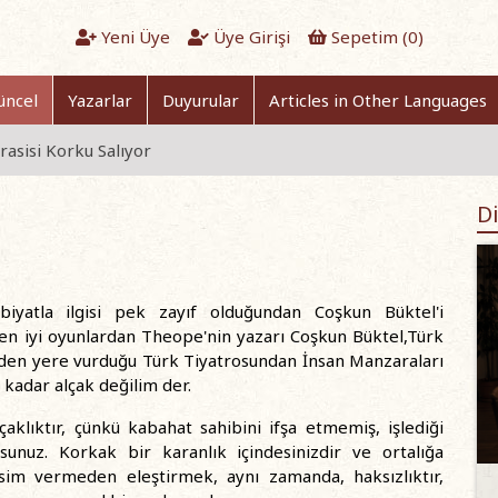
Yeni Üye
Üye Girişi
Sepetim (
0
)
üncel
Yazarlar
Duyurular
Articles in Other Languages
sisi Korku Salıyor
Di
ebiyatla ilgisi pek zayıf olduğundan Coşkun Büktel'i
en iyi oyunlardan Theope'nin yazarı Coşkun Büktel,Türk
yerden yere vurduğu Türk Tiyatrosundan İnsan Manzaraları
 kadar alçak değilim der.
klıktır, çünkü kabahat sahibini ifşa etmemiş, işlediği
unuz. Korkak bir karanlık içindesinizdir ve ortalığa
sim vermeden eleştirmek, aynı zamanda, haksızlıktır,