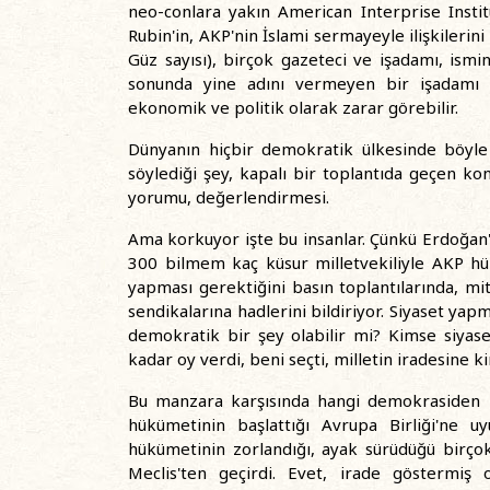
neo-conlara yakın American Interprise Insti
Rubin'in, AKP'nin İslami sermayeyle ilişkilerini
Güz sayısı), birçok gazeteci ve işadamı, ism
sonunda yine adını vermeyen bir işadamı 
ekonomik ve politik olarak zarar görebilir.
Dünyanın hiçbir demokratik ülkesinde böyle 
söylediği şey, kapalı bir toplantıda geçen ko
yorumu, değerlendirmesi.
Ama korkuyor işte bu insanlar. Çünkü Erdoğan'ı
300 bilmem kaç küsur milletvekiliyle AKP hü
yapması gerektiğini basın toplantılarında, mi
sendikalarına hadlerini bildiriyor. Siyaset yap
demokratik bir şey olabilir mi? Kimse siyas
kadar oy verdi, beni seçti, milletin iradesine 
Bu manzara karşısında hangi demokrasiden
hükümetinin başlattığı Avrupa Birliği'ne 
hükümetinin zorlandığı, ayak sürüdüğü birçok
Meclis'ten geçirdi. Evet, irade göstermiş 