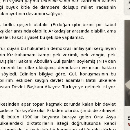
r, bu siyaset yapma tekeline sahip dar kadronun kalben
i
iği büyük kitle de dampere doluşup millet iradesinin
e
hakimiyetinin devamını sağlıyor.
 belki, geçerli olabilir. (Erdoğan gibi birini pir kabul
şıklar arasında olabilir. Arkadaşlar arasında olabilir, ama
ezler. Fakat siyaset bu şekilde yapılamaz.
gurur duyan bu hükümetin demokrasi anlayışını sergileyen
'nin Kızılcahamam kampı pek verimli, pek zengin, pek
Dışişleri Bakanı Abdullah Gül şunları söylemiş (NTV'den
, önemli bir ülke olduğunu, demokrasi ve insan hakları
i söyledi. Edinilen bilgiye göre, Gül, konuşmasının bu
ilirim: eskiden saygın devlet adamları Batılı ülkelere
zistan Devlet Başkanı Akayev Türkiye'ye gelmek istiyor.
i ülkesinden apar topar kaçmak zorunda kalan bir devlet
sadece Türkiye'de olur. Eskiden olurdu, şimdi de zihniyet
ğil) bütün 1990'lar boyunca buraya gelen Orta Asya
Ö
ülkelerdeki diktatörlerin isteği doğrultusunda kendi
B
h, şimdi de, o muhalefetin kapıdışarı ettiği diktatörleri