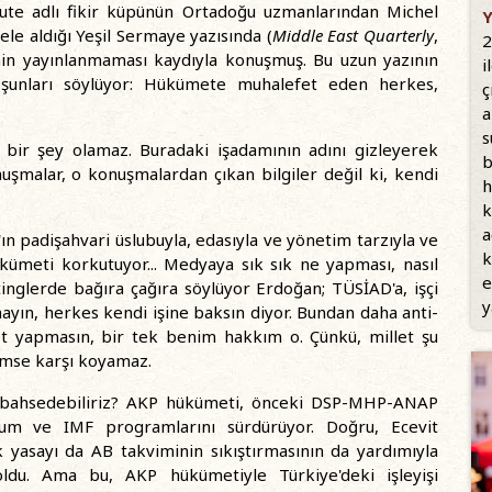
tute adlı fikir küpünün Ortadoğu uzmanlarından Michel
Y
 ele aldığı Yeşil Sermaye yazısında (
Middle East Quarterly
,
2
inin yayınlanmaması kaydıyla konuşmuş. Bu uzun yazının
i
şunları söylüyor: Hükümete muhalefet eden herkes,
ç
a
s
bir şey olamaz. Buradaki işadamının adını gizleyerek
b
nuşmalar, o konuşmalardan çıkan bilgiler değil ki, kendi
h
k
a
n padişahvari üslubuyla, edasıyla ve yönetim tarzıyla ve
k
kümeti korkutuyor... Medyaya sık sık ne yapması, nasıl
e
tinglerde bağıra çağıra söylüyor Erdoğan; TÜSİAD'a, işçi
y
mayın, herkes kendi işine baksın diyor. Bundan daha anti-
et yapmasın, bir tek benim hakkım o. Çünkü, millet şu
kimse karşı koyamaz.
 bahsedebiliriz? AKP hükümeti, önceki DSP-MHP-ANAP
uyum ve IMF programlarını sürdürüyor. Doğru, Ecevit
 yasayı da AB takviminin sıkıştırmasının da yardımıyla
oldu. Ama bu, AKP hükümetiyle Türkiye'deki işleyişi