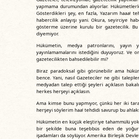
yapmama durumundan alıyorlar. Hükümetlerle, 
Gösterdikleri şey, en fazla, Yazarım haaa! t
habercilik anlayışı yani. Okura, seyirciye h
gösterme üzerine kurulu bir gazetecilik. 
diyemiyor.
Hükümetin, medya patronlarını, yayın yö
yayınlamamalarını istediğini duyuyoruz. Ve o
gazetecilikten bahsedilebilir mi?
Biraz paradoksal gibi görünebilir ama hüküm
bence. Yani, nasıl Gazeteciler ne gibi taleple
medyadan talep ettiği şeyleri açıklasın bakal
herkes herşeyi açıklasın.
Ama kimse bunu yapmıyor, çünkü her iki tara
herşeyi söylerim haa! tehdidi savurup bu ahlaksı
Hükümetin en küçük eleştiriye tahammülü yok
bir şekilde buna teşebbüs eden de yoğur
işadamları da söylüyor. Amerika Birleşik Dev