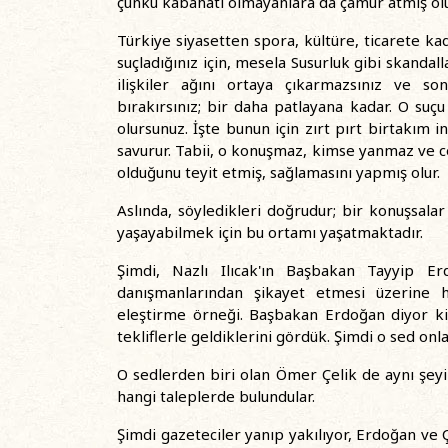
çünkü kabahati olmayanlara da çamur atmış olu
Türkiye siyasetten spora, kültüre, ticarete k
suçladığınız için, mesela Susurluk gibi skandall
ilişkiler ağını ortaya çıkarmazsınız ve s
bırakırsınız; bir daha patlayana kadar. O s
olursunuz. İşte bunun için zırt pırt birtakım 
savurur. Tabii, o konuşmaz, kimse yanmaz ve c
olduğunu teyit etmiş, sağlamasını yapmış olur.
Aslında, söyledikleri doğrudur; bir konuşsa
yaşayabilmek için bu ortamı yaşatmaktadır.
Şimdi, Nazlı Ilıcak'ın Başbakan Tayyip E
danışmanlarından şikayet etmesi üzerine
eleştirme örneği. Başbakan Erdoğan diyor ki
tekliflerle geldiklerini gördük. Şimdi o sed onla
O sedlerden biri olan Ömer Çelik de aynı şeyi
hangi taleplerde bulundular.
Şimdi gazeteciler yanıp yakılıyor, Erdoğan ve 