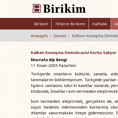
Birikim
70'lerin Birikimi
Haftalık
G
Anasayfa
Güncel
Kalben Konuşma Demokra
Kalben Konuşma Demokrasisi Korku Salıyor
Mustafa Alp Bengi
11 Nisan 2005 Pazartesi
Türkiye'de insanların kültürle, sanatla, ed
tanımalarını beklemiyorum. Türkçede yazılan 
tiyatro camiasını, tabii ki kanıtlar sunarak, 
kitabında, İnsanları isim vermeden eleştirecek
İsim vermeden eleştirmek¸ gerçekten de, alça
suçun bedelini ödemesinden kurtarmış olurs
ithamlar savurmaktan öteye gidemezsiniz. İ