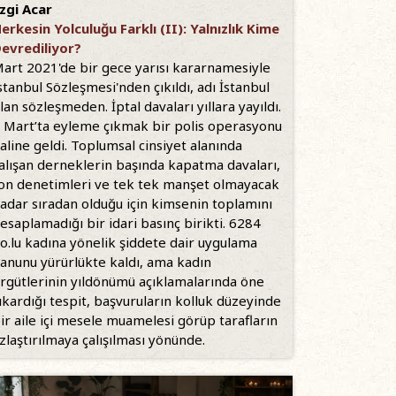
zgi Acar
erkesin Yolculuğu Farklı (II): Yalnızlık Kime
evrediliyor?
art 2021'de bir gece yarısı kararnamesiyle
stanbul Sözleşmesi'nden çıkıldı, adı İstanbul
lan sözleşmeden. İptal davaları yıllara yayıldı.
 Mart’ta eyleme çıkmak bir polis operasyonu
aline geldi. Toplumsal cinsiyet alanında
alışan derneklerin başında kapatma davaları,
on denetimleri ve tek tek manşet olmayacak
adar sıradan olduğu için kimsenin toplamını
esaplamadığı bir idari basınç birikti. 6284
o.lu kadına yönelik şiddete dair uygulama
anunu yürürlükte kaldı, ama kadın
rgütlerinin yıldönümü açıklamalarında öne
ıkardığı tespit, başvuruların kolluk düzeyinde
ir aile içi mesele muamelesi görüp tarafların
zlaştırılmaya çalışılması yönünde.