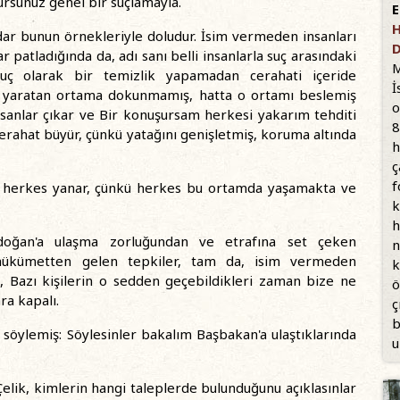
rsunuz genel bir suçlamayla.
E
H
adar bunun örnekleriyle doludur. İsim vermeden insanları
D
ar patladığında da, adı sanı belli insanlarla suç arasındaki
M
onuç olarak bir temizlik yapamadan cerahati içeride
İ
uçu yaratan ortama dokunmamış, hatta o ortamı beslemiş
o
insanlar çıkar ve Bir konuşursam herkesi yakarım tehditi
8
erahat büyür, çünkü yatağını genişletmiş, koruma altında
h
ç
f
lar herkes yanar, çünkü herkes bu ortamda yaşamakta ve
k
h
rdoğan'a ulaşma zorluğundan ve etrafına set çeken
n
 hükümetten gelen tepkiler, tam da, isim vermeden
k
, Bazı kişilerin o sedden geçebildikleri zaman bize ne
ö
ra kapalı.
ç
b
 söylemiş: Söylesinler bakalım Başbakan'a ulaştıklarında
u
Çelik, kimlerin hangi taleplerde bulunduğunu açıklasınlar