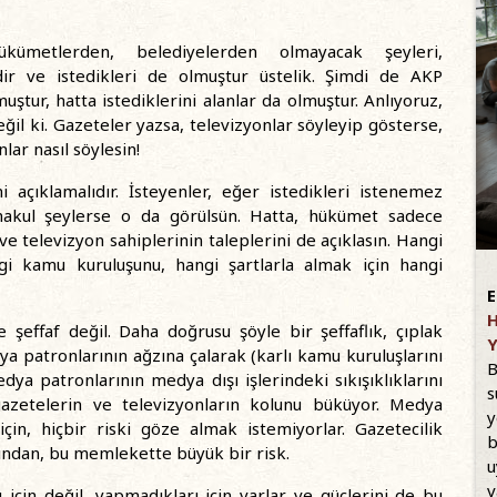
hükümetlerden, belediyelerden olmayacak şeyleri,
erdir ve istedikleri de olmuştur üstelik. Şimdi de AKP
tur, hatta istediklerini alanlar da olmuştur. Anlıyoruz,
ğil ki. Gazeteler yazsa, televizyonlar söyleyip gösterse,
lar nasıl söylesin!
i açıklamalıdır. İsteyenler, eğer istedikleri istenemez
makul şeylerse o da görülsün. Hatta, hükümet sadece
ve televizyon sahiplerinin taleplerini de açıklasın. Hangi
gi kamu kuruluşunu, hangi şartlarla almak için hangi
E
H
 şeffaf değil. Daha doğrusu şöyle bir şeffaflık, çıplak
Y
a patronlarının ağzına çalarak (karlı kamu kuruluşlarını
B
a patronlarının medya dışı işlerindeki sıkışıklıklarını
s
azetelerin ve televizyonların kolunu büküyor. Medya
y
için, hiçbir riski göze almak istemiyorlar. Gazetecilik
b
ından, bu memlekette büyük bir risk.
u
v
ı için değil, yapmadıkları için varlar ve güçlerini de bu