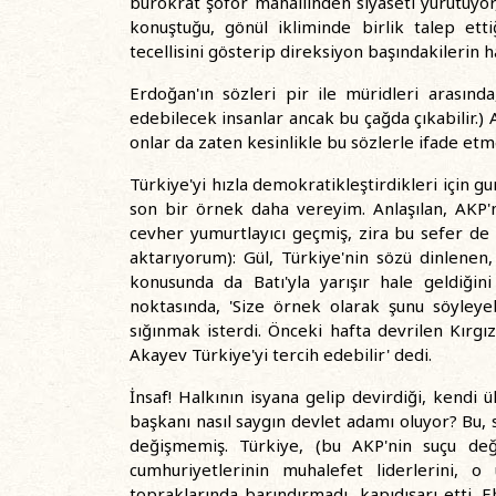
bürokrat şoför mahallinden siyaseti yürütüyo
konuştuğu, gönül ikliminde birlik talep ett
tecellisini gösterip direksiyon başındakilerin 
Erdoğan'ın sözleri pir ile müridleri arasında,
edebilecek insanlar ancak bu çağda çıkabilir.) A
onlar da zaten kesinlikle bu sözlerle ifade etm
Türkiye'yi hızla demokratikleştirdikleri için 
son bir örnek daha vereyim. Anlaşılan, AKP
cevher yumurtlayıcı geçmiş, zira bu sefer de 
aktarıyorum): Gül, Türkiye'nin sözü dinlenen
konusunda da Batı'yla yarışır hale geldiğin
noktasında, 'Size örnek olarak şunu söyleyeb
sığınmak isterdi. Önceki hafta devrilen Kırgı
Akayev Türkiye'yi tercih edebilir' dedi.
İnsaf! Halkının isyana gelip devirdiği, kend
başkanı nasıl saygın devlet adamı oluyor? Bu, 
değişmemiş. Türkiye, (bu AKP'nin suçu de
cumhuriyetlerinin muhalefet liderlerini, o 
topraklarında barındırmadı, kapıdışarı etti. E