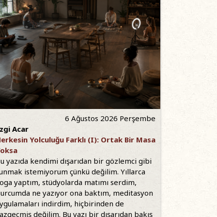
6 Ağustos 2026 Perşembe
zgi Acar
erkesin Yolculuğu Farklı (I): Ortak Bir Masa
oksa
u yazıda kendimi dışarıdan bir gözlemci gibi
unmak istemiyorum çünkü değilim. Yıllarca
oga yaptım, stüdyolarda matımı serdim,
urcumda ne yazıyor ona baktım, meditasyon
ygulamaları indirdim, hiçbirinden de
azgeçmiş değilim. Bu yazı bir dışarıdan bakış