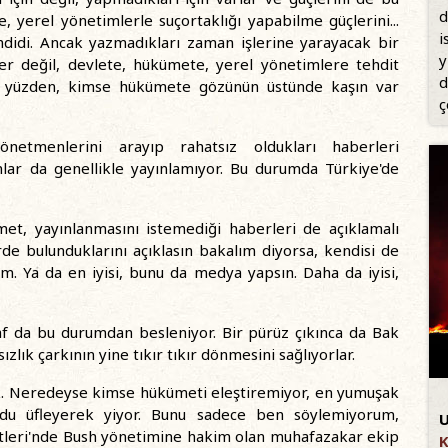
d
yerel yönetimlerle suçortaklığı yapabilme güçlerini...
i
ehdidi. Ancak yazmadıkları zaman işlerine yarayacak bir
y
aber değil, devlete, hükümete, yerel yönetimlere tehdit
d
Bu yüzden, kimse hükümete gözünün üstünde kaşın var
ç
netmenlerini arayıp rahatsız oldukları haberleri
nlar da genellikle yayınlamıyor. Bu durumda Türkiye'de
et, yayınlanmasını istemediği haberleri de açıklamalı
rde bulunduklarını açıklasın bakalım diyorsa, kendisi de
ım. Ya da en iyisi, bunu da medya yapsın. Daha da iyisi,
f da bu durumdan besleniyor. Bir pürüz çıkınca da Bak
zlık çarkının yine tıkır tıkır dönmesini sağlıyorlar.
. Neredeyse kimse hükümeti eleştiremiyor, en yumuşak
du üfleyerek yiyor. Bunu sadece ben söylemiyorum,
U
letleri'nde Bush yönetimine hakim olan muhafazakar ekip
K