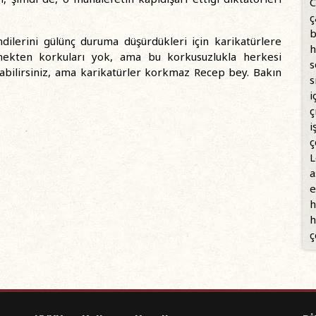
C
ç
b
ilerini gülünç duruma düşürdükleri için karikatürlere
h
şmekten korkuları yok, ama bu korkusuzlukla herkesi
s
utabilirsiniz, ama karikatürler korkmaz Recep bey. Bakın
s
i
ç
i
ç
L
a
e
h
h
ç