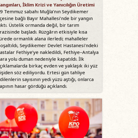
angınları, İklim Krizi ve Yanıcılığın Üretimi
9 Temmuz sabahı Muğla’nın Seydikemer
lçesine bağlı Bayır Mahallesi’nde bir yangın
ıktı. Üstelik ormanda değil, bir tarım
razisinde başladı. Rüzgârın etkisiyle kısa
ürede ormanlık alana ilerledi; mahalleler
oşaltıldı, Seydikemer Devlet Hastanesi’ndeki
astalar Fethiye’ye nakledildi, Fethiye–Antalya
ara yolu duman nedeniyle kapatıldı. İlk
çıklamalarda birkaç evden ve yaklaşık iki yüz
işiden söz ediliyordu. Ertesi gün tahliye
dilenlerin sayısının yedi yüzü aştığı, onlarca
apının hasar gördüğü açıklandı.