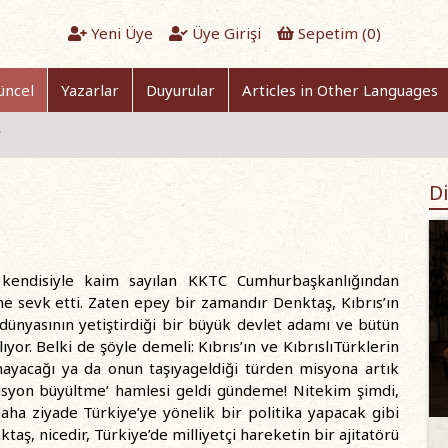
Yeni Üye
Üye Girişi
Sepetim (
0
)
üncel
Yazarlar
Duyurular
Articles in Other Languages
'
Di
 kendisiyle kaim sayılan KKTC Cumhurbaşkanlığından
ne sevk etti. Zaten epey bir zamandır Denktaş, Kıbrıs’ın
 dünyasının yetiştirdiği bir büyük devlet adamı ve bütün
yor. Belki de şöyle demeli: Kıbrıs’ın ve KıbrıslıTürklerin
amayacağı ya da onun taşıyageldiği türden misyona artık
‘misyon büyültme’ hamlesi geldi gündeme! Nitekim şimdi,
aha ziyade Türkiye’ye yönelik bir politika yapacak gibi
aş, nicedir, Türkiye’de milliyetçi hareketin bir ajitatörü