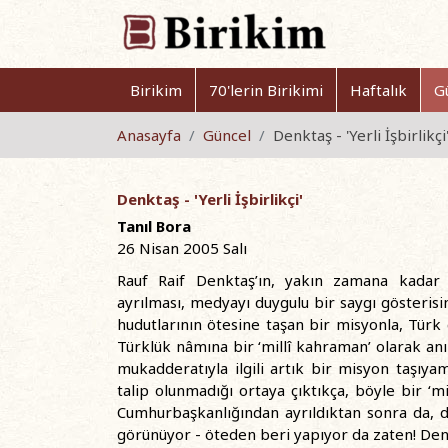
Birikim
70'lerin Birikimi
Haftalık
G
Anasayfa
Güncel
Denktaş - 'Yerli İşbirlikçi
Denktaş - 'Yerli İşbirlikçi'
Tanıl Bora
26 Nisan 2005 Salı
Rauf Raif Denktaş’ın, yakın zamana kadar
ayrılması, medyayı duygulu bir saygı gösterisi
hudutlarının ötesine taşan bir misyonla, Türk
Türklük nâmına bir ‘millî kahraman’ olarak anılı
mukadderatıyla ilgili artık bir misyon taşıy
talip olunmadığı ortaya çıktıkça, böyle bir 
Cumhurbaşkanlığından ayrıldıktan sonra da, d
görünüyor - öteden beri yapıyor da zaten! Denkt