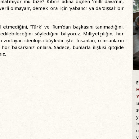
 anlatmıyor mu bize? Kıbrıs adına biçilen ‘millî dava’nın,
‘yerli olmayan’, demek ‘ora’ için ‘yabancı’ ya da ‘dışsal’ bir
ûl etmediğini, ‘Türk’ ve ‘Rum’dan başkasını tanımadığını,
ilebileceğini söylediğini biliyoruz. Milliyetçiliğin, her
a zorlayan ideolojisi böyledir işte: İnsanları, o insanların
hor bakarsınız onlara. Sadece, bunlarla ilişkisi gitgide
ız.
E
H
Y
B
s
y
b
u
v