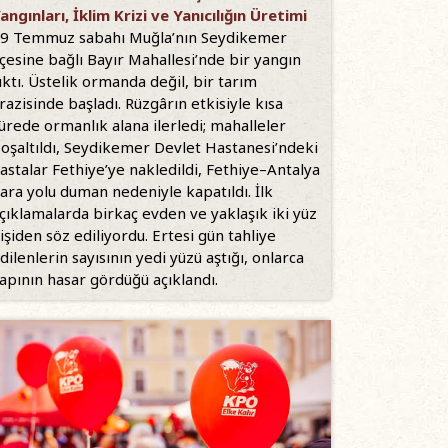
angınları, İklim Krizi ve Yanıcılığın Üretimi
9 Temmuz sabahı Muğla’nın Seydikemer
lçesine bağlı Bayır Mahallesi’nde bir yangın
ıktı. Üstelik ormanda değil, bir tarım
razisinde başladı. Rüzgârın etkisiyle kısa
ürede ormanlık alana ilerledi; mahalleler
oşaltıldı, Seydikemer Devlet Hastanesi’ndeki
astalar Fethiye’ye nakledildi, Fethiye–Antalya
ara yolu duman nedeniyle kapatıldı. İlk
çıklamalarda birkaç evden ve yaklaşık iki yüz
işiden söz ediliyordu. Ertesi gün tahliye
dilenlerin sayısının yedi yüzü aştığı, onlarca
apının hasar gördüğü açıklandı.