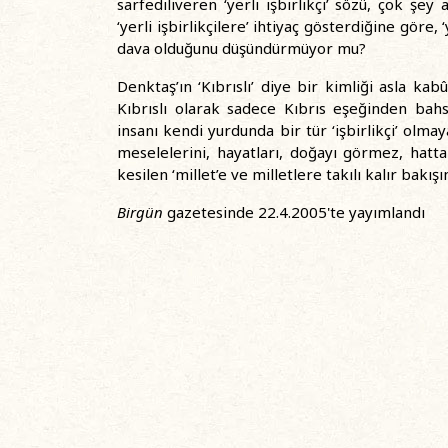
sarfediliveren ‘yerli işbirlikçi’ sözü, çok şey
‘yerli işbirlikçilere’ ihtiyaç gösterdiğine göre, 
dava olduğunu düşündürmüyor mu?
Denktaş’ın ‘Kıbrıslı’ diye bir kimliği asla kab
Kıbrıslı olarak sadece Kıbrıs eşeğinden bahsed
insanı kendi yurdunda bir tür ‘işbirlikçi’ olmay
meselelerini, hayatları, doğayı görmez, hatta 
kesilen ‘millet’e ve milletlere takılı kalır bakışın
Birgün
gazetesinde 22.4.2005'te yayımlandı