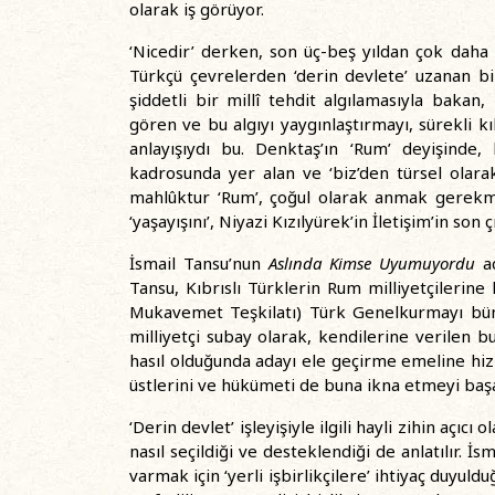
olarak iş görüyor.
‘Nicedir’ derken, son üç-beş yıldan çok daha 
Türkçü çevrelerden ‘derin devlete’ uzanan bir m
şiddetli bir millî tehdit algılamasıyla bakan
gören ve bu algıyı yaygınlaştırmayı, sürekli k
anlayışıydı bu. Denktaş’ın ‘Rum’ deyişinde,
kadrosunda yer alan ve ‘biz’den türsel olarak 
mahlûktur ‘Rum’, çoğul olarak anmak gerekmez,
‘yaşayışını’, Niyazi Kızılyürek’in İletişim’in son
İsmail Tansu’nun
Aslında Kimse Uyumuyordu
ad
Tansu, Kıbrıslı Türklerin Rum milliyetçilerin
Mukavemet Teşkilatı) Türk Genelkurmayı büny
milliyetçi subay olarak, kendilerine verilen bu
hasıl olduğunda adayı ele geçirme emeline hi
üstlerini ve hükümeti de buna ikna etmeyi başar
‘Derin devlet’ işleyişiyle ilgili hayli zihin açı
nasıl seçildiği ve desteklendiği de anlatılır. İ
varmak için ‘yerli işbirlikçilere’ ihtiyaç duyul