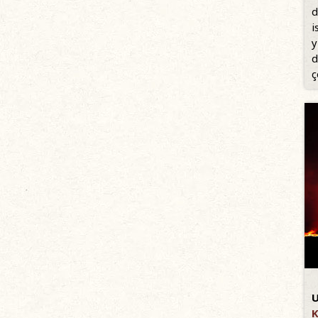
d
i
y
d
ç
U
K