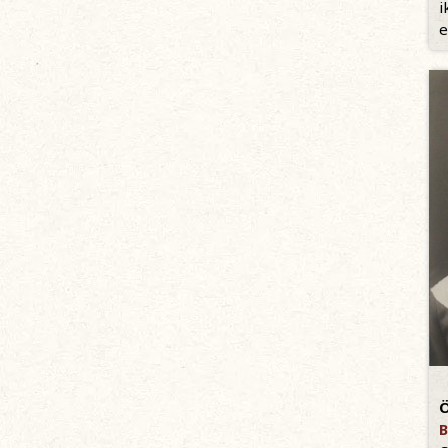
i
e
Ö
B