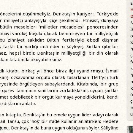
E
H
öncelerini düşünmeliyiz. Denktaş’ın kariyeri, Türkiye’de
D
illiyetçi anlayışıyla içiçe şekillendi: Etnisist, dünyaya
M
, bütün meseleleri ‘milletler mücadelesi’ penceresinden
İ
ılmayı varoluş koşulu olarak benimseyen bir milliyetçilik
o
 bu zihniyet saklıdır: Bütün fertleriyle ebedî düşman
8
farklı bir varlığı imâ eder o söyleyiş. Sırtlan gibi bir
h
 hepsi birdir. Denktaş’ın milliyetçiliği bir din olarak
ç
 çıkan kitabında okuyabilirsiniz.
f
k
lı kitabı, birkaç yıl önce biraz ilgi uyandırmıştı. İsmail
h
e karşı özsavunma örgütü olarak tasarlanan TMT’yi (Türk
n
esinde örgütleyen subaylardandı. Kitabında, bir grup
k
 görev tanımının sınırlarını zorladıklarını, uygun şartlar
ö
zmet edebilecek bir örgüt kurmaya yöneldiklerini, kendi
ç
dıklarını anlatır.
b
u
cı olan kitapta, Denktaş’ın bu emele uygun lider adayı olarak
smail Tansu, çok ‘hoş’ bir ifade kullanır anlatırken: Hedefe
duğunu, Denktaş’ın da buna uygun olduğunu söyler. Sâfiyâne