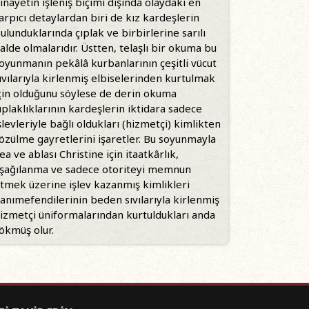
inayetin işleniş biçimi dışında olaydaki en
arpıcı detaylardan biri de kız kardeşlerin
ulunduklarında çıplak ve birbirlerine sarılı
alde olmalarıdır. Üstten, telaşlı bir okuma bu
oyunmanın pekâlâ kurbanlarının çeşitli vücut
ıvılarıyla kirlenmiş elbiselerinden kurtulmak
çin olduğunu söylese de derin okuma
ıplaklıklarının kardeşlerin iktidara sadece
şlevleriyle bağlı oldukları (hizmetçi) kimlikten
özülme gayretlerini işaretler. Bu soyunmayla
ea ve ablası Christine için itaatkârlık,
şağılanma ve sadece otoriteyi memnun
tmek üzerine işlev kazanmış kimlikleri
anımefendilerinin beden sıvılarıyla kirlenmiş
izmetçi üniformalarından kurtuldukları anda
ökmüş olur.