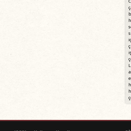
C
ç
b
h
s
s
i
ç
i
ç
L
a
e
h
h
ç