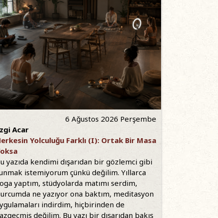
6 Ağustos 2026 Perşembe
zgi Acar
erkesin Yolculuğu Farklı (I): Ortak Bir Masa
oksa
u yazıda kendimi dışarıdan bir gözlemci gibi
unmak istemiyorum çünkü değilim. Yıllarca
oga yaptım, stüdyolarda matımı serdim,
urcumda ne yazıyor ona baktım, meditasyon
ygulamaları indirdim, hiçbirinden de
azgeçmiş değilim. Bu yazı bir dışarıdan bakış