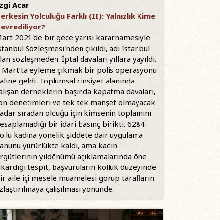
zgi Acar
erkesin Yolculuğu Farklı (II): Yalnızlık Kime
evrediliyor?
art 2021'de bir gece yarısı kararnamesiyle
stanbul Sözleşmesi'nden çıkıldı, adı İstanbul
lan sözleşmeden. İptal davaları yıllara yayıldı.
 Mart’ta eyleme çıkmak bir polis operasyonu
aline geldi. Toplumsal cinsiyet alanında
alışan derneklerin başında kapatma davaları,
on denetimleri ve tek tek manşet olmayacak
adar sıradan olduğu için kimsenin toplamını
esaplamadığı bir idari basınç birikti. 6284
o.lu kadına yönelik şiddete dair uygulama
anunu yürürlükte kaldı, ama kadın
rgütlerinin yıldönümü açıklamalarında öne
ıkardığı tespit, başvuruların kolluk düzeyinde
ir aile içi mesele muamelesi görüp tarafların
zlaştırılmaya çalışılması yönünde.