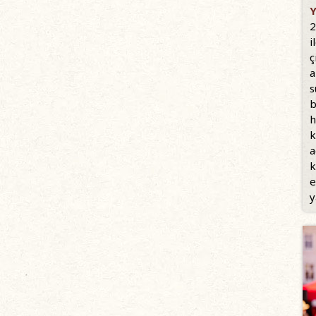
Y
2
i
ç
a
s
b
h
k
a
k
e
y