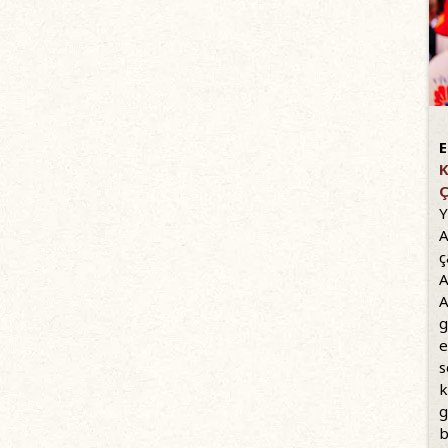
E
K
Ç
Y
A
ç
A
A
g
e
s
k
g
b