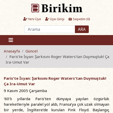
Yeni Üye
Üye Girişi
Sepetim (
0
)
ARA
Anasayfa
Güncel
Paris'te İsyan: Şarkısını Roger Waters'tan Duymuştuk! Ça
Ira-Umut Var
Paris'te İsyan: Şarkısını Roger Waters'tan Duymuştuk!
Ça Ira-Umut Var
9 Kasım 2005 Çarşamba
‘60’lı yıllarda Paris’ten dünyaya yayılan özgürlük
hareketleriyle paralel yol aldı, Fransa’ya çok uzak olmayan
bir yerde, İngiltere’de kurulan Pink Floyd. Başlangıç