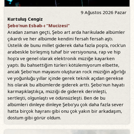
9 Ağustos 2026 Pazar
Kurtuluş Cengiz
Şebo’nun Esbab-ı “Mucizesi”
Aradan zaman geçti, Şebo art arda harikulade albümler
çıkardı ve her albümde kendini fersah fersah aştı.
Üstelik de bunu millet giderek daha fazla pop’a, rock’un
arabeskle birleşmiş tuhaf bir versiyonuna, rap ve hip
hop’a ve genel olarak elektronik müziğe kayarken
yaptı. Bu bahsettiğim türleri kötülemiyorum elbette,
ancak Şebo’nun mayasını oluşturan rock müziğin ağırlığı
ve yoğunluğu yıllar içinde gerek teknik açıdan gerekse
his olarak bu albümlerde giderek arttı. Şebo’nun hayatı
karmaşıklaştıkça, müziği de giderek derinleşti,
sertleşti, olgunlaştı ve ödünsüzleşti. Ben de bu
albümleri dinleye dinleye Şebo’yu çok daha fazla sever
hatta birçok hayranı gibi onu çok yakın bir arkadaşım,
dostum gibi görür oldum.