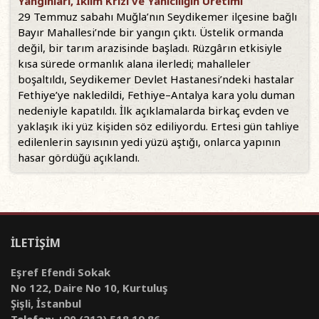
Yangınları, İklim Krizi ve Yanıcılığın Üretimi
29 Temmuz sabahı Muğla’nın Seydikemer ilçesine bağlı
Bayır Mahallesi’nde bir yangın çıktı. Üstelik ormanda
değil, bir tarım arazisinde başladı. Rüzgârın etkisiyle
kısa sürede ormanlık alana ilerledi; mahalleler
boşaltıldı, Seydikemer Devlet Hastanesi’ndeki hastalar
Fethiye’ye nakledildi, Fethiye–Antalya kara yolu duman
nedeniyle kapatıldı. İlk açıklamalarda birkaç evden ve
yaklaşık iki yüz kişiden söz ediliyordu. Ertesi gün tahliye
edilenlerin sayısının yedi yüzü aştığı, onlarca yapının
hasar gördüğü açıklandı.
İLETİŞİM
Eşref Efendi Sokak
No 122, Daire No 10, Kurtuluş
Şişli, İstanbul
Telefon: +90 (212) 518 19 86