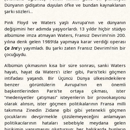
Dünyanın gidişatına duyulan öfke ve bundan kaynaklanan
şarkı sözleri…
Pink Floyd ve Waters yaşlı Avrupa’nın ve dünyanın
değişimini her adımda yaşıyorlardı. 13 yıldır hiçbir stüdyo
albümüne imza atmayan Waters, Fransız Devrimi’nin 200.
yılına denk gelen 1989’da yapmaya karar verdiği operası
Ça Ira
’yı yayımladı. Bu şarkı zaten Fransız Devrimi’nin bir
çocuğuydu.
Albümün çıkmasının kısa bir süre sonrası, sanki Waters
hayatı, hayat da Waters’ı izler gibi, Paris’teki göçmen
intifadası yaşandı. Bir Üçüncü Dünya ülkesindekilere
benzer görüntülerin Avrupa’nın en önemli
başkentlerinden Paris’te ortaya çıkması, ister
“medeniyetler çatışması” isteyenlerin bir provokasyonu
olarak alınsın, ister göçmen politikalarının Fransa milli
takımına Zinedin Zidane gibi gibi yetenekli göçmen
çocuklarını devşirmekle çözülemeyeceğini anlamayan
politikacılarının hataları sebebiyle meydana gelen
birikimin yansımasını oluştursun; her halükarda bunların