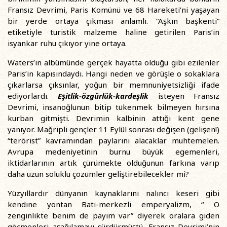
Fransız Devrimi, Paris Komünü ve 68 Hareketi’ni yaşayan
bir yerde ortaya çıkması anlamlı. “Aşkın başkenti”
etiketiyle turistik malzeme haline getirilen Paris’in
isyankar ruhu çıkıyor yine ortaya.
Waters’in albümünde gerçek hayatta olduğu gibi ezilenler
Paris’in kapısındaydı. Hangi neden ve görüşle o sokaklara
çıkarlarsa çıksınlar, yoğun bir memnuniyetsizliği ifade
ediyorlardı.
Eşitlik-özgürlük-kardeşlik
isteyen Fransız
Devrimi, insanoğlunun bitip tükenmek bilmeyen hırsına
kurban gitmişti. Devrimin kalbinin attığı kent gene
yanıyor. Mağripli gençler 11 Eylül sonrası değişen (gelişen!)
“terörist” kavramından paylarını alacaklar muhtemelen.
Avrupa medeniyetinin burnu büyük egemenleri,
iktidarlarının artık çürümekte olduğunun farkına varıp
daha uzun soluklu çözümler geliştirebilecekler mi?
Yüzyıllardır dünyanın kaynaklarını nalıncı keseri gibi
kendine yontan Batı-merkezli emperyalizm, “ O
zenginlikte benim de payım var” diyerek oralara giden
göçmenleri aşağılamayı sürdürmüştü. Fransız Devrimi’nin