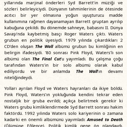
yıllarında marjinal önderleri Syd Barrett’in müziği ve
sözleri belirleyiciydi. Dünyanın tahminlerinin de ötesinde
acıtıcı bir yer olmasına yoğun uyuşturucu madde
kullanımına rağmen dayanamayan Barrett gruptan ayrılıp
kabuğuna çekildi. Bu dönemde sahneye, babasını II. Dünya
Savaşı’nda kaybetmiş basçı Roger Waters çıktı. Waters
grubun en politik üyesiydi. 1979 yılında çıkardıkları 2
CD’den oluşan
The Wall
albümü grubun bu kimliğinin en
belirgin ifadesiydi. ‘80 sonrası Pink Floyd, Waters’lı son
albümü olan
The Final Cut
’u yayımladı. Bu çalışma çoğu
tarafından Waters’in bir solo albümü olarak kabul
ediliyordu ve bir anlamda
The Wall
’ın devamı
niteliğindeydi.
Yolları ayrılan Floyd ve Waters hayranları da ikiye böldü.
Pink Floyd, Waters’ın yokluğunda kendini tekrar eden
nostaljik bir gruba evrildi; açıkça belirtmek gerekir ki
Waters grubu kimliklendirmede Syd Barrett sonrası hakim
faktördü. 1992 yılında Waters solo kariyerinin o zamana
kadarki en önemli albümünü yayımladı:
Amused to Death
(Ölümüne Eğlence). Politik kimlik gene ön plandaydı.