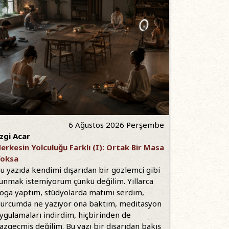
6 Ağustos 2026 Perşembe
zgi Acar
erkesin Yolculuğu Farklı (I): Ortak Bir Masa
oksa
u yazıda kendimi dışarıdan bir gözlemci gibi
unmak istemiyorum çünkü değilim. Yıllarca
oga yaptım, stüdyolarda matımı serdim,
urcumda ne yazıyor ona baktım, meditasyon
ygulamaları indirdim, hiçbirinden de
azgeçmiş değilim. Bu yazı bir dışarıdan bakış