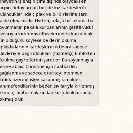
inayetin işleniş biçimi dışında olaydaki en
arpıcı detaylardan biri de kız kardeşlerin
ulunduklarında çıplak ve birbirlerine sarılı
alde olmalarıdır. Üstten, telaşlı bir okuma bu
oyunmanın pekâlâ kurbanlarının çeşitli vücut
ıvılarıyla kirlenmiş elbiselerinden kurtulmak
çin olduğunu söylese de derin okuma
ıplaklıklarının kardeşlerin iktidara sadece
şlevleriyle bağlı oldukları (hizmetçi) kimlikten
özülme gayretlerini işaretler. Bu soyunmayla
ea ve ablası Christine için itaatkârlık,
şağılanma ve sadece otoriteyi memnun
tmek üzerine işlev kazanmış kimlikleri
anımefendilerinin beden sıvılarıyla kirlenmiş
izmetçi üniformalarından kurtuldukları anda
ökmüş olur.