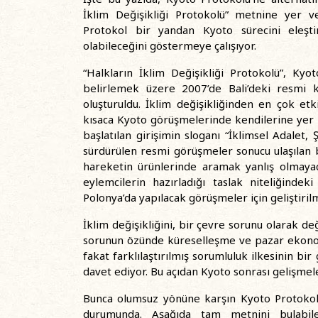
İklim Değişikliği Protokolü” metnine yer ve
Protokol bir yandan Kyoto sürecini eleşti
olabileceğini göstermeye çalışıyor.
“Halkların İklim Değişikliği Protokolü”, Kyo
belirlemek üzere 2007’de Bali’deki resmi k
oluşturuldu. İklim değişikliğinden en çok etkil
kısaca Kyoto görüşmelerinde kendilerine yer 
başlatılan girişimin sloganı “İklimsel Adalet, Şi
sürdürülen resmi görüşmeler sonucu ulaşılan be
hareketin ürünlerinde aramak yanlış olmayac
eylemcilerin hazırladığı taslak niteliğindek
Polonya’da yapılacak görüşmeler için geliştirilm
İklim değişikliğini, bir çevre sorunu olarak de
sorunun özünde küreselleşme ve pazar ekonom
fakat farklılaştırılmış sorumluluk ilkesinin bir
davet ediyor. Bu açıdan Kyoto sonrası gelişmele
Bunca olumsuz yönüne karşın Kyoto Protokolü
durumunda. Aşağıda tam metnini bulabilec