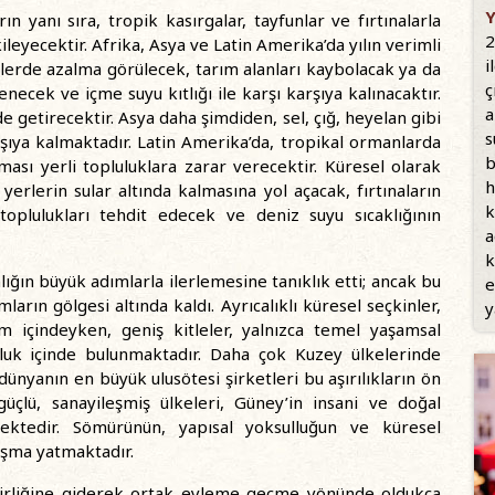
Y
rın yanı sıra, tropik kasırgalar, tayfunlar ve fırtınalarla
2
leyecektir. Afrika, Asya ve Latin Amerika’da yılın verimli
i
lerde azalma görülecek, tarım alanları kaybolacak ya da
ç
necek ve içme suyu kıtlığı ile karşı karşıya kalınacaktır.
a
nde getirecektir. Asya daha şimdiden, sel, çığ, heyelan gibi
s
arşıya kalmaktadır. Latin Amerika’da, tropikal ormanlarda
b
alması yerli topluluklara zarar verecektir. Küresel olarak
h
erlerin sular altında kalmasına yol açacak, fırtınaların
k
 toplulukları tehdit edecek ve deniz suyu sıcaklığının
a
k
lığın büyük adımlarla ilerlemesine tanıklık etti; ancak bu
e
arın gölgesi altında kaldı. Ayrıcalıklı küresel seçkinler,
y
im içindeyken, geniş kitleler, yalnızca temel yaşamsal
lluk içinde bulunmaktadır. Daha çok Kuzey ülkelerinde
ünyanın en büyük ulusötesi şirketleri bu aşırılıkların ön
üçlü, sanayileşmiş ülkeleri, Güney’in insani ve doğal
ektedir. Sömürünün, yapısal yoksulluğun ve küresel
oşma yatmaktadır.
işbirliğine giderek ortak eyleme geçme yönünde oldukça