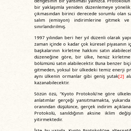
dengesinin bir yansıması yalnızca. Protokolü
bir yaklaşımla yeniden düzenlemeye yönelik 
çıkmasından birinci derecede sorumlu olan sa
salım (emisyon) indirimlerine gitmek ve
sınırlandırılmış.
1997 yılından beri her yıl düzenli olarak yapı
zaman içinde o kadar çok küresel piyasanın iç
başkalarının kirletme hakkını satın alabilece
düzeneğine göre, bir ülke, henüz kirletme
bölümünü satın alabilecektir. Buna benzer biçi
gitmeden, yoksul bir ülkedeki temiz enerji pr
aynı ülkenin ormanlar gibi geniş yutak
[2]
ala
kazanabilecektir.
Sözün özü, “Kyoto Protokolü’ne göre ülkeler
anlatımlar gerçeği yansıtmamakta, yukarıda 
oranından düşülünce, gerçek indirim açıklan
Protokolü, sanıldığının aksine iklim deği
yitirmektedir.
İşte bu yazıda, Kyoto Protokolü’ne alternatif