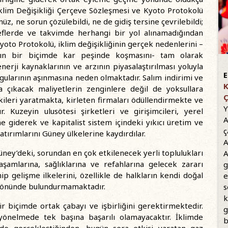
 İklim Değişikliği Çerçeve Sözleşmesi ve Kyoto Protokolü
z, ne sorun çözülebildi, ne de gidiş tersine çevrilebildi;
flerde ve takvimde herhangi bir yol alınamadığından
oto Protokolü, iklim değişikliğinin gerçek nedenlerini –
ılgın bir biçimde kar peşinde koşmasını- tam olarak
nerji kaynaklarının ve arzının piyasalaştırılması yoluyla
E
ularının aşınmasına neden olmaktadır. Salım indirimi ve
K
ya çıkacak maliyetlerin zenginlere değil de yoksullara
Ç
kileri yaratmakta, kirleten firmaları ödüllendirmekte ve
Y
. Kuzeyin ulusötesi şirketleri ve girişimcileri, yerel
A
ine giderek ve kapitalist sistem içindeki yıkıcı üretim ve
ç
atırımlarını Güney ülkelerine kaydırdılar.
A
üney’deki, sorundan en çok etkilenecek yerli toplulukları
A
aşamlarına, sağlıklarına ve refahlarına gelecek zararı
g
gelişme ilkelerini, özellikle de halkların kendi doğal
e
öz önünde bulundurmamaktadır.
s
k
ir biçimde ortak çabayı ve işbirliğini gerektirmektedir.
g
önelmede tek başına başarılı olamayacaktır. İklimde
b