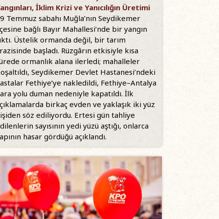
angınları, İklim Krizi ve Yanıcılığın Üretimi
9 Temmuz sabahı Muğla’nın Seydikemer
lçesine bağlı Bayır Mahallesi’nde bir yangın
ıktı. Üstelik ormanda değil, bir tarım
razisinde başladı. Rüzgârın etkisiyle kısa
ürede ormanlık alana ilerledi; mahalleler
oşaltıldı, Seydikemer Devlet Hastanesi’ndeki
astalar Fethiye’ye nakledildi, Fethiye–Antalya
ara yolu duman nedeniyle kapatıldı. İlk
çıklamalarda birkaç evden ve yaklaşık iki yüz
işiden söz ediliyordu. Ertesi gün tahliye
dilenlerin sayısının yedi yüzü aştığı, onlarca
apının hasar gördüğü açıklandı.