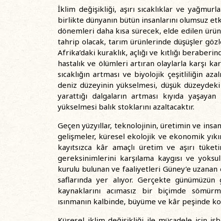
İklim değişikliği, aşırı sıcaklıklar ve yağmurla
birlikte dünyanın bütün insanlarını olumsuz etki
dönemleri daha kısa sürecek, elde edilen ürün
tahrip olacak, tarım ürünlerinde düşüşler gözle
Afrika’daki kuraklık, açlığı ve kıtlığı beraberi
hastalık ve ölümleri artıran olaylarla karşı k
sıcaklığın artması ve biyolojik çeşitliliğin az
deniz düzeyinin yükselmesi, düşük düzeydeki y
yarattığı dalgaların artması kıyıda yaşayan
yükselmesi balık stoklarını azaltacaktır.
Geçen yüzyıllar, teknolojinin, üretimin ve insan
gelişmeler, küresel ekolojik ve ekonomik yıkıml
kayıtsızca kâr amaçlı üretim ve aşırı tüket
gereksinimlerini karşılama kaygısı ve yoksu
kurulu bulunan ve faaliyetleri Güney’e uzanan d
saflarında yer alıyor. Gerçekte günümüzün g
kaynaklarını acımasız bir biçimde sömürm
ısınmanın kalbinde, büyüme ve kâr peşinde k
Küresel iklim değişikliği ile mücadele için 