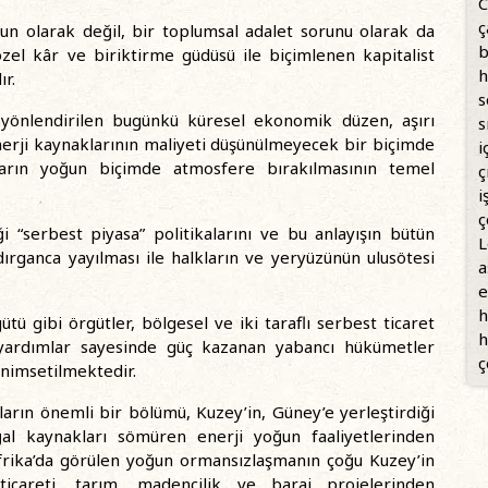
C
ç
orun olarak değil, bir toplumsal adalet sorunu olarak da
b
özel kâr ve biriktirme güdüsü ile biçimlenen kapitalist
h
r.
s
n yönlendirilen bugünkü küresel ekonomik düzen, aşırı
s
nerji kaynaklarının maliyeti düşünülmeyecek bir biçimde
i
zların yoğun biçimde atmosfere bırakılmasının temel
ç
i
ç
i “serbest piyasa” politikalarını ve bu anlayışın bütün
L
rganca yayılması ile halkların ve yeryüzünün ulusötesi
a
e
h
ütü gibi örgütler, bölgesel ve iki taraflı serbest ticaret
h
u yardımlar sayesinde güç kazanan yabancı hükümetler
ç
benimsetilmektedir.
mların önemli bir bölümü, Kuzey’in, Güney’e yerleştirdiği
ğal kaynakları sömüren enerji yoğun faaliyetlerinden
frika’da görülen yoğun ormansızlaşmanın çoğu Kuzey’in
 ticareti, tarım, madencilik ve baraj projelerinden