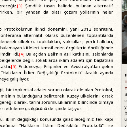
receğiz.
[3]
Şimdilik tasarı halinde bulunan alternatif
rirken, bir yandan da olası çözüm yollarının neler
to Protokolü’nün ikinci dönemini, yani 2012 sonrasını,
onferansa alternatif olarak düzenlenen toplantılarda
enecek ülkeleri, toplulukları, yoksulları, yerli halkları,
bulamayan kitleleri temsil eden örgütlerin öncülüğünde
mdi!” idi.
[4]
Bu açıdan Bali’nin asıl katkısını, salonlarda
lgelerde değil, sokaklarda iklim adaleti için başlatılan
aktır.
[5]
Endonezya, Filipinler ve Avustralya’dan gelen
i “Halkların İklim Değişikliği Protokolü” Aralık ayında
E
eye çalışılıyor.
H
Y
ğil, bir toplumsal adalet sorunu olarak ele alan Protokol,
B
isinin bulunduğunu belirterek, Kuzey ülkelerini, ortak
s
 gereği olarak, tarihi sorumluluklarının bilincinde olmaya
y
ri etkileme gizilgücünü de içinde taşıyor.
b
u
, iklim değişikliği konusunda çalabileceğimiz tek kapı
v
eğiniz “Halkların İklim Değişikliği Protokolü” ise