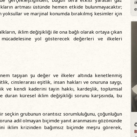
nde gerçekleştiğinden, bugün sera etkisi yaratan gaz
i
cakların artması üstünde hemen etkide bulunmayacaktır;
e
 yoksullar ve marjinal konumda bırakılmış kesimler için
lkların, iklim değişikliği ile ona bağlı olarak ortaya çıkan
mücadelesine yol gösterecek değerleri ve ilkeleri
önem taşıyan şu değer ve ilkeler altında kenetlenmiş
ik, cinslerarası eşitlik, insan hakları ve onuruna saygı,
ik ve kendi kaderini tayin hakkı, kardeşlik, toplumsal
 duran küresel iklim değişikliği sorunu karşısında, bu
 bir seçkin grubunun orantısız sorumluluğunu, çoğunluğun
soruna adil olmayan biçimde yanıt aranmasını gözönünde
Ö
ini iklim krizinden bağımsız biçimde meşru görerek,
B