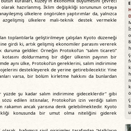
n bütün kuralları, Kuzey’in ekonomik büyümesini çevreci
E
olarak hazırlanmış. İklim değişikliği sorununun ortaya
H
nayileşmiş ülkelere öngörülen yaptırımlar da, yalnızca
D
 azgelişmiş ülkelere mali-teknik destek vermekle
M
İ
o
lan toplantılarla geliştirilmeye çalışılan Kyoto düzeneği
8
ine girdi ki, artık gelişmiş ekonomiler parasını vererek
h
k duruma geldiler. Örneğin Protokol’ün “salım ticareti”
ç
 kotasını doldurmamış bir diğer ülkenin payının bir
f
mde aynı ülke, Protokol’ün gereklerini, salım indirimine
k
ojelerini destekleyerek de yerine getirebilecektir. Yine
h
nları varsa, bir bölüm kirletme hakkını da bunlardan
n
k
ö
 yüzde şu kadar salım indirimine gideceklerdir” gibi
ç
sözü edilen istisnalar, Protokol’ün izin verdiği salım
b
an rakamın ancak yarısına denk gelebilmektedir. Kyoto
u
şikliği konusunda bir umut olma niteliğini giderek
 olarak, bağımsız sivil girişimler tarafından “Halkların