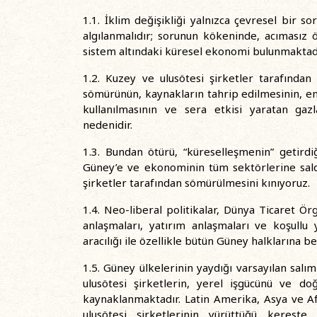
1.1. İklim değişikliği yalnızca çevresel bir s
algılanmalıdır; sorunun kökeninde, acımasız 
sistem altındaki küresel ekonomi bulunmaktadı
1.2. Kuzey ve ulusötesi şirketler tarafında
sömürünün, kaynakların tahrip edilmesinin, e
kullanılmasının ve sera etkisi yaratan ga
nedenidir.
1.3. Bundan ötürü, “küreselleşmenin” getirdiğ
Güney’e ve ekonominin tüm sektörlerine saldı
şirketler tarafından sömürülmesini kınıyoruz.
1.4. Neo-liberal politikalar, Dünya Ticaret Örg
anlaşmaları, yatırım anlaşmaları ve koşull
aracılığı ile özellikle bütün Güney halklarına 
1.5. Güney ülkelerinin yaydığı varsayılan salı
ulusötesi şirketlerin, yerel işgücünü ve do
kaynaklanmaktadır. Latin Amerika, Asya ve A
ulusötesi şirketlerinin yürüttüğü kereste