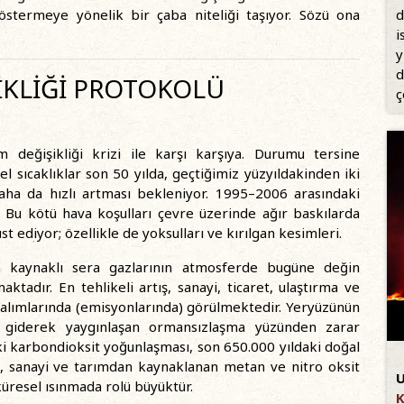
d
östermeye yönelik bir çaba niteliği taşıyor. Sözü ona
i
y
d
İKLİĞİ PROTOKOLÜ
ç
 değişikliği krizi ile karşı karşıya. Durumu tersine
l sıcaklıklar son 50 yılda, geçtiğimiz yüzyıldakinden iki
 daha da hızlı artması bekleniyor. 1995–2006 arasındaki
. Bu kötü hava koşulları çevre üzerinde ağır baskılarda
t ediyor; özellikle de yoksulları ve kırılgan kesimleri.
san kaynaklı sera gazlarının atmosferde bugüne değin
adır. En tehlikeli artış, sanayi, ticaret, ulaştırma ve
salımlarında (emisyonlarında) görülmektedir. Yeryüzünün
, giderek yaygınlaşan ormansızlaşma yüzünden zarar
 karbondioksit yoğunlaşması, son 650.000 yıldaki doğal
e, sanayi ve tarımdan kaynaklanan metan ve nitro oksit
U
üresel ısınmada rolü büyüktür.
K