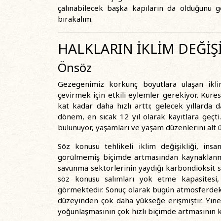
çalınabilecek başka kapıların da olduğunu g
bırakalım.
HALKLARIN İKLİM DEĞİŞ
Önsöz
Gezegenimiz korkunç boyutlara ulaşan iklim
çevirmek için etkili eylemler gerekiyor. Kürese
kat kadar daha hızlı arttı; gelecek yıllarda
dönem, en sıcak 12 yıl olarak kayıtlara geçti
bulunuyor, yaşamları ve yaşam düzenlerini alt üs
Söz konusu tehlikeli iklim değişikliği, in
görülmemiş biçimde artmasından kaynaklanmakt
savunma sektörlerinin yaydığı karbondioksit 
söz konusu salımları yok etme kapasitesi
görmektedir. Sonuç olarak bugün atmosferdeki
düzeyinden çok daha yükseğe erişmiştir. Yin
yoğunlaşmasının çok hızlı biçimde artmasının k