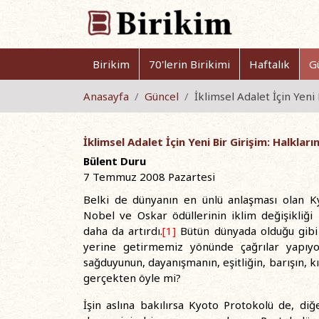
Birikim
70'lerin Birikimi
Haftalık
G
Anasayfa
Güncel
İklimsel Adalet İçin Yeni
İklimsel Adalet İçin Yeni Bir Girişim: Halkları
Bülent Duru
7 Temmuz 2008 Pazartesi
Belki de dünyanın en ünlü anlaşması olan Ky
Nobel ve Oskar ödüllerinin iklim değişikliği i
daha da artırdı.
[1]
Bütün dünyada olduğu gibi 
yerine getirmemiz yönünde çağrılar yapıyo
sağduyunun, dayanışmanın, eşitliğin, barışın, k
gerçekten öyle mi?
İşin aslına bakılırsa Kyoto Protokolü de, diğ