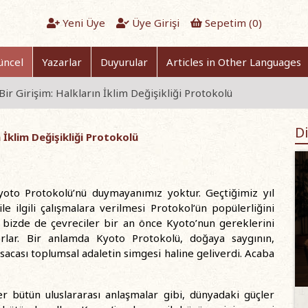
Yeni Üye
Üye Girişi
Sepetim (
0
)
üncel
Yazarlar
Duyurular
Articles in Other Languages
 Bir Girişim: Halkların İklim Değişikliği Protokolü
Di
n İklim Değişikliği Protokolü
oto Protokolü’nü duymayanımız yoktur. Geçtiğimiz yıl
le ilgili çalışmalara verilmesi Protokol’ün popülerliğini
bizde de çevreciler bir an önce Kyoto’nun gereklerini
rlar. Bir anlamda Kyoto Protokolü, doğaya saygının,
ısacası toplumsal adaletin simgesi haline geliverdi. Acaba
er bütün uluslararası anlaşmalar gibi, dünyadaki güçler