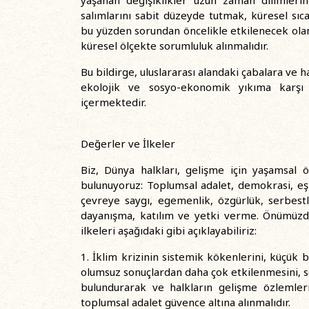
yaşanan değişiklikler uzun zaman dilimleri
salımlarını sabit düzeyde tutmak, küresel sı
bu yüzden sorundan öncelikle etkilenecek olan
küresel ölçekte sorumluluk alınmalıdır.
Bu bildirge, uluslararası alandaki çabalara ve ha
ekolojik ve sosyo-ekonomik yıkıma karşı 
içermektedir.
Değerler ve İlkeler
Biz, Dünya halkları, gelişme için yaşamsal 
bulunuyoruz: Toplumsal adalet, demokrasi, eşitl
çevreye saygı, egemenlik, özgürlük, serbestl
dayanışma, katılım ve yetki verme. Önümüzde
ilkeleri aşağıdaki gibi açıklayabiliriz:
1. İklim krizinin sistemik kökenlerini, küçük
olumsuz sonuçlardan daha çok etkilenmesini, 
bulundurarak ve halkların gelişme özlemler
toplumsal adalet güvence altına alınmalıdır.