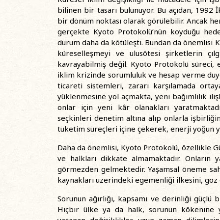
bilinen bir tasarı bulunuyor. Bu açıdan, 1992
bir dönüm noktası olarak görülebilir. Ancak henü
gerçekte Kyoto Protokolü’nün koyduğu hede
durum daha da kötüleşti. Bundan da önemlisi Ky
küreselleşmeyi ve ulusötesi şirketlerin ç
kavrayabilmiş değil. Kyoto Protokolü süreci, e
iklim krizinde sorumluluk ve hesap verme duyg
ticareti sistemleri, zararı karşılamada orta
yüklenmesine yol açmakta, yeni bağımlılık iliş
onlar için yeni kâr olanakları yaratmaktadır
seçkinleri denetim altına alıp onlarla işbirliğ
tüketim süreçleri içine çekerek, enerji yoğun y
Daha da önemlisi, Kyoto Protokolü, özellikle G
ve halkları dikkate almamaktadır. Onların y
görmezden gelmektedir. Yaşamsal öneme sahip 
kaynakları üzerindeki egemenliği ilkesini, g
Sorunun ağırlığı, kapsamı ve derinliği güçlü b
Hiçbir ülke ya da halk, sorunun kökenine y