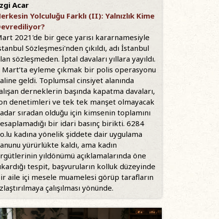
zgi Acar
erkesin Yolculuğu Farklı (II): Yalnızlık Kime
evrediliyor?
art 2021'de bir gece yarısı kararnamesiyle
stanbul Sözleşmesi'nden çıkıldı, adı İstanbul
lan sözleşmeden. İptal davaları yıllara yayıldı.
 Mart’ta eyleme çıkmak bir polis operasyonu
aline geldi. Toplumsal cinsiyet alanında
alışan derneklerin başında kapatma davaları,
on denetimleri ve tek tek manşet olmayacak
adar sıradan olduğu için kimsenin toplamını
esaplamadığı bir idari basınç birikti. 6284
o.lu kadına yönelik şiddete dair uygulama
anunu yürürlükte kaldı, ama kadın
rgütlerinin yıldönümü açıklamalarında öne
ıkardığı tespit, başvuruların kolluk düzeyinde
ir aile içi mesele muamelesi görüp tarafların
zlaştırılmaya çalışılması yönünde.