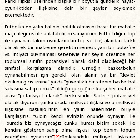
Parkı ilişkisi üzerinden başka bir boyutla gündelik hayat-
oyun-iktidar ilişkisine dair bir şeyler söylemek
istemektedir.
Futbolun en yalın halinin politik olmasını basit bir mahalle
maçı alegorisi ile anlatabilirim sanıyorum. Futbol diğer top
ile oynanan takım oyunlarından top ve boş alandan farklı
olarak ek bir malzeme gerektirmemesi, yani bir pota-file
vs. ihtiyacı duymaması sebebiyle her şeyin ötesinde her
toplumsal sınıfın potansiyel olarak dahil olabileceği bir
sınıfsal karşılaşma alanıdır. Örneğin basketbolun
oynanabilmesi için gerekli olan alanın ya bir “devlet
okuluna giriş iznine” ya da “güvenlikli bir sitenin basketbol
sahasına sahip olmak” olduğu gerçeğine karşı her mahalle
arası “potansiyel olarak” herkesindir. Sadece potansiyel
olarak diyorum çünkü orada mülkiyet ilişkisi ve o mülkiyet
ilişkisine başkaldırının en yalın hallerinden biriyle
karşılaşırız. “Gidin kendi evinizin önünde oynayın” ile
“burada biz oynayacağız çünkü burası bizim sokak” ile
kendini gösteren sahip olma ilişkisi “top benim topum
istediğimi oynatırım”
[2]
cümlesindeki mülkiyet ilişkisine