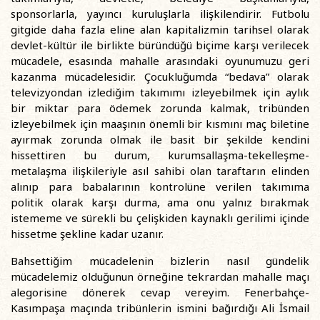
sponsorlarla, yayıncı kuruluşlarla ilişkilendirir. Futbolu
gitgide daha fazla eline alan kapitalizmin tarihsel olarak
devlet-kültür ile birlikte büründüğü biçime karşı verilecek
mücadele, esasında mahalle arasındaki oyunumuzu geri
kazanma mücadelesidir. Çocukluğumda “bedava” olarak
televizyondan izlediğim takımımı izleyebilmek için aylık
bir miktar para ödemek zorunda kalmak, tribünden
izleyebilmek için maaşının önemli bir kısmını maç biletine
ayırmak zorunda olmak ile basit bir şekilde kendini
hissettiren bu durum, kurumsallaşma-tekelleşme-
metalaşma ilişkileriyle asıl sahibi olan taraftarın elinden
alınıp para babalarının kontrolüne verilen takımıma
politik olarak karşı durma, ama onu yalnız bırakmak
istememe ve sürekli bu çelişkiden kaynaklı gerilimi içinde
hissetme şekline kadar uzanır.
Bahsettiğim mücadelenin bizlerin nasıl gündelik
mücadelemiz olduğunun örneğine tekrardan mahalle maçı
alegorisine dönerek cevap vereyim. Fenerbahçe-
Kasımpaşa maçında tribünlerin ismini bağırdığı Ali İsmail