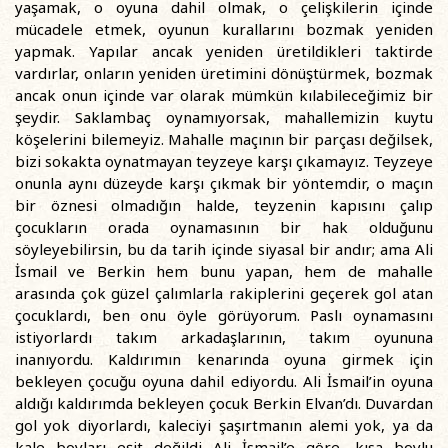
yaşamak, o oyuna dahil olmak, o çelişkilerin içinde
mücadele etmek, oyunun kurallarını bozmak yeniden
yapmak. Yapılar ancak yeniden üretildikleri taktirde
vardırlar, onların yeniden üretimini dönüştürmek, bozmak
ancak onun içinde var olarak mümkün kılabileceğimiz bir
şeydir. Saklambaç oynamıyorsak, mahallemizin kuytu
köşelerini bilemeyiz. Mahalle maçının bir parçası değilsek,
bizi sokakta oynatmayan teyzeye karşı çıkamayız. Teyzeye
onunla aynı düzeyde karşı çıkmak bir yöntemdir, o maçın
bir öznesi olmadığın halde, teyzenin kapısını çalıp
çocukların orada oynamasının bir hak olduğunu
söyleyebilirsin, bu da tarih içinde siyasal bir andır; ama Ali
İsmail ve Berkin hem bunu yapan, hem de mahalle
arasında çok güzel çalımlarla rakiplerini geçerek gol atan
çocuklardı, ben onu öyle görüyorum. Paslı oynamasını
istiyorlardı takım arkadaşlarının, takım oyununa
inanıyordu. Kaldırımın kenarında oyuna girmek için
bekleyen çocuğu oyuna dahil ediyordu. Ali İsmail’in oyuna
aldığı kaldırımda bekleyen çocuk Berkin Elvan’dı. Duvardan
gol yok diyorlardı, kaleciyi şaşırtmanın alemi yok, ya da
kale boyları eşit değildi Ali İsmail’e göre, kısa boylu