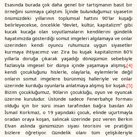
Esasında burada çok daha genel bir tartışmanın basit bir
örneğini sunmaya çalıştım. İçinde bulunduğumuz siyasetin
önümüzdeki yıllarının toplumsal hattını 90’lar kuşağı
belirleyecekse, öncelikle “devlet, kültür, kapitalizm” gibi
kucak kucağa olan soyutlamaların kendilerini gündelik
hayatımızda gösterdiği somut imgeleri algılamaya ve onlar
üzerinden kendi oyuncu ruhumuza uygun siyasetler
kurmaya ihtiyacımız var. Zira bu kuşak kapitalizmin 80’li
yıllarla doruğa çıkarak yaşadığı dönüşümün sebebiyle
fazlasıyla imgesel bir dünya içinde yaşamaya alışmış,
[4]
kendi çocukluğunu hislerle, olaylarla, eylemlerle değil
onların somut imgelere bürünmüş halleriyle ve onlar
üzerinde kurduğu oyunlarla anlatmaya alışmış bir kuşak.
[5]
Bizim çocukluğumuz, 90ların çocukluğu, oyun ve oyuncak
üzerine kuruludur. Üstünde sadece Fenerbahçe forması
olduğu için bir sürü insan tarafından bağra basılan Ali
İsmail Korkmaz, o 19 yaşındaki çocuk, elinde uçurtmayla
oradan oraya koşan, salıncak üzerinde poz veren Berkin
Elvan aslında günümüzün siyasi teorisini ve pratiğini
bizlere öğretiyor. Gündelik olanı tüm çelişkileriyle