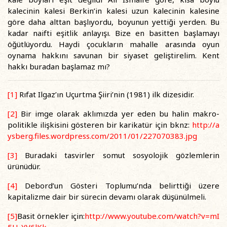
kalecinin kalesi Berkin’in kalesi uzun kalecinin kalesine
göre daha alttan başlıyordu, boyunun yettiği yerden. Bu
kadar naifti eşitlik anlayışı. Bize en basitten başlamayı
öğütlüyordu. Haydi çocukların mahalle arasında oyun
oynama hakkını savunan bir siyaset geliştirelim. Kent
hakkı buradan başlamaz mı?
[1]
Rıfat Ilgaz’ın Uçurtma Şiiri’nin (1981) ilk dizesidir.
[2]
Bir imge olarak aklımızda yer eden bu halin makro-
politikle ilişkisini gösteren bir karikatür için bknz:
http://a
ysberg.files.wordpress.com/2011/01/227070383.jpg
[3]
Buradaki tasvirler somut sosyolojik gözlemlerin
ürünüdür.
[4]
Debord’un Gösteri Toplumu’nda belirttiği üzere
kapitalizme dair bir sürecin devamı olarak düşünülmeli.
[5]
Basit örnekler için:
http://www.youtube.com/watch?v=mI
5H-YV6lKk