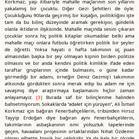
Korkmaz, yaşı itibariyle mahalle maçlarının son yıllarını
yakalamış bir çocuktu. Diğer Gezi Şehitleri de öyle.
Çocukluğunu 90larda geçirmiş bir kuşağın, politikliğini işte
tam da bu bilinç düzeyinde aramak gerekiyor, gündelik
olanla iktidarın ilişkisinde. Mahalle maçında sesini çıkaran
çocuklar sonra hiç politik kitaplar okumadılar belki ama
mahalle maçı onlara futbolu öğretirken politik bir şeyler
de öğretti. Yoksa hayatı o hafta takımının üç puan
almasından başka bir şey olmayan kişinin birden politize
olmasını ve bir anda kendini politik kimlikle ifade eden
taraftar gruplarının içinde bulmasını, o güne kadar
görmediği bir adamı, örneğin Deniz Gezmiş’i takımının
atkısında gördükten sonra merak edip bu adam ne için
savaşmış diye araştırmaya başlamasını hiçbir zaman
anlayamayız.
[3]
Burada saf bir bilinçlenme halinden
bahsetmiyorum. Sokaklarda “adalet için yürüyen”, Ali İsmail
Korkmaz için bağıran Fenerbahçelilerin, tribünden Hırsız
Tayyip Erdoğan diye bağıran aynı Fenerbahçelilerin,
takımlarının asbaşkanının ismi yolsuzluk tapelerinde
geçen, havaalanı projesinin ortaklarından Nihat Özdemir
olması elbette büyük bir çelişkidir. Ya da hala bir ölçüde