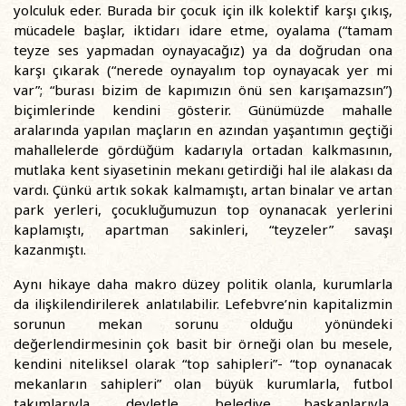
yolculuk eder. Burada bir çocuk için ilk kolektif karşı çıkış,
mücadele başlar, iktidarı idare etme, oyalama (“tamam
teyze ses yapmadan oynayacağız) ya da doğrudan ona
karşı çıkarak (“nerede oynayalım top oynayacak yer mi
var”; “burası bizim de kapımızın önü sen karışamazsın”)
biçimlerinde kendini gösterir. Günümüzde mahalle
aralarında yapılan maçların en azından yaşantımın geçtiği
mahallelerde gördüğüm kadarıyla ortadan kalkmasının,
mutlaka kent siyasetinin mekanı getirdiği hal ile alakası da
vardı. Çünkü artık sokak kalmamıştı, artan binalar ve artan
park yerleri, çocukluğumuzun top oynanacak yerlerini
kaplamıştı, apartman sakinleri, “teyzeler” savaşı
kazanmıştı.
Aynı hikaye daha makro düzey politik olanla, kurumlarla
da ilişkilendirilerek anlatılabilir. Lefebvre’nin kapitalizmin
sorunun mekan sorunu olduğu yönündeki
değerlendirmesinin çok basit bir örneği olan bu mesele,
kendini niteliksel olarak “top sahipleri”- “top oynanacak
mekanların sahipleri” olan büyük kurumlarla, futbol
takımlarıyla, devletle, belediye başkanlarıyla,