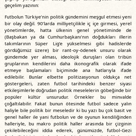
geçelim yazının:
Futbolun Türkiye’nin politik gündemini meşgul etmesi yeni
bir olay değil. 90’larda milliyetçilikle iç içe girmesi, yerel
yönetimlerde, hatta ülkenin genel yönetiminde de
(Başbakan ya da Cumhurbaşkanı’nın doğdukları illerin
takımlarının Süper Lig’e yükselmesi gibi hadislerde
gördüğümüz üzere) bir rant-oy-ödenek unsuru olarak
gündemde yer alması, ideolojik duruşları olan tribün
gruplarının kendilerini daha ikonografik olarak ifade
etmeye başlamaları biçiminde ana hatlarıyla ifade
edilebilir. Bunlar elbette politizasyonun oldukça net
göstergeleri, zaten futbol tarihindeki benzer siyasi
etkileşimlerle doğrudan politik meselelerin göbeğinde bir
popüler kültür unsurudur. Örnekler bu minvalde
çoğaltılabilir. Fakat bunun ötesinde futbol sadece yalın
haliyle bile politik bir meseledir ki bu yazı bu çok basit ve
genel haller ile yani futbolun ve de oyunun kendiliğinden
halleriyle, bu makro politik haller arasında bir çizginin
çekilebileceğini iddia ederek, günümüzde, futbol-Gezi