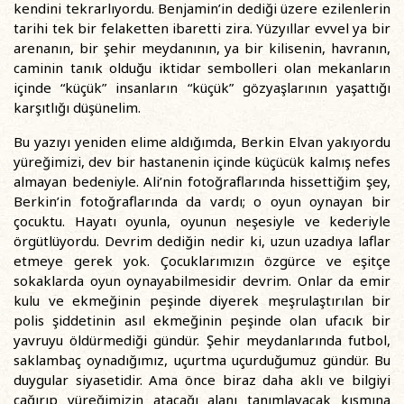
kendini tekrarlıyordu. Benjamin’in dediği üzere ezilenlerin
tarihi tek bir felaketten ibaretti zira. Yüzyıllar evvel ya bir
arenanın, bir şehir meydanının, ya bir kilisenin, havranın,
caminin tanık olduğu iktidar sembolleri olan mekanların
içinde “küçük” insanların “küçük” gözyaşlarının yaşattığı
karşıtlığı düşünelim.
Bu yazıyı yeniden elime aldığımda, Berkin Elvan yakıyordu
yüreğimizi, dev bir hastanenin içinde küçücük kalmış nefes
almayan bedeniyle. Ali’nin fotoğraflarında hissettiğim şey,
Berkin’in fotoğraflarında da vardı; o oyun oynayan bir
çocuktu. Hayatı oyunla, oyunun neşesiyle ve kederiyle
örgütlüyordu. Devrim dediğin nedir ki, uzun uzadıya laflar
etmeye gerek yok. Çocuklarımızın özgürce ve eşitçe
sokaklarda oyun oynayabilmesidir devrim. Onlar da emir
kulu ve ekmeğinin peşinde diyerek meşrulaştırılan bir
polis şiddetinin asıl ekmeğinin peşinde olan ufacık bir
yavruyu öldürmediği gündür. Şehir meydanlarında futbol,
saklambaç oynadığımız, uçurtma uçurduğumuz gündür. Bu
duygular siyasetidir. Ama önce biraz daha aklı ve bilgiyi
çağırıp yüreğimizin atacağı alanı tanımlayacak kısmına