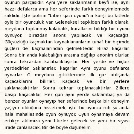
oyunun parçasıdır. Aynı yere saklanmanın keyfi ise, aynı
hazzı defalarca ama her seferinde farklı deneyimlemede
saklıdır. İşte polisin “biber gazı oyunu”na karşı bu kitlede
öyle bir oyunculuk var. Geleneksel tepkiden farklı olarak,
meydana toplanmış kalabalık, kurallarını bildiği bir oyunu
oynuyor, birazdan anons yapılacak ve kaçacağız.
Güçsüzlüğü kaçmaktan kaynaklananların tuhaf bir biçimde
güçleri de kaçmalarından gelmektedir. Biraz kaçarlar.
Sonra bir anda kalabalığın arasına dağılıp anonim olurlar,
sonra tekrardan kalabalıklaşırlar. Her yerde ve hiçbir
yerdedirler. Saklanırlar, kaçarlar. Aynı oyunu defalarca
oynarlar. O meydana gittiklerinde ilk gaz atılışında
kaçacaklarını bilirler. Kaçacak ve bir yerlere
saklanacaktırlar. Sonra tekrar toplanacaktırlar. Zillere
basıp kaçacaklar. Her gün aynı yerde saklambaç ya da
benzer oyunlar oynayıp her seferinde başka bir deneyim
yaşıyor olduğunu hissetmek, işte bu oyuncu ruh şu anda
hala mahallesinde oyun oynuyor. Oyun oynamaya devam
ettikçe aklımıza yeni fikirler gelecek ve yeni bir siyasi
irade canlanacak. Bir de böyle düşünelim.