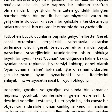
muğlakta olsa da, şike yapmış bir takımın taraftarı
olmaları da bir çelişkidir. Ama zaten gündelik bilinçten
hareket eden bir politik hat tanımlıyorsak zaten bu
çelişkilerle doludur ki zaten bu çelişkileri terkketmeyip
onları onarmak için mücadele etmemiz de bu yüzdendir.
Futbol en büyük oyunların başında geliyor elbette. Gerek
sanal ortamlara “gerçekçilik” vurgusuyla aktarılan
türlerinde olsun, gerek televizyon ekranlarında büyük
pazarlama stratejilerinin ürünlerinden olsun, oldukça
büyük bir oyun. Fakat “oyunun” kendiliğinden haline bakıp,
oyunlar arası toplumsal hiyerarşiyi kaldırıp, genel olarak
“oyun oynama haline” bakarsak işte o zaman öldürülen
çocuklarımızın oyun oynarkenki yüz ifadelerini
anlayabiliriz ve siyasetin nasıl bir oyun olduğunu.
Benjamin, çocukta ve çocuğun oyununda bir zamanlar
hepimiz çocuktuk cümlesinden gelen evrensel bir
devrimci yönelim keşfetmişti. Her şeyin başında cansız bir
objeyi canlandırabilen, onun canlılığına kendini inandıran
ve kaptıran kişidir çocuk. Eline bir arabayı alır, oradan