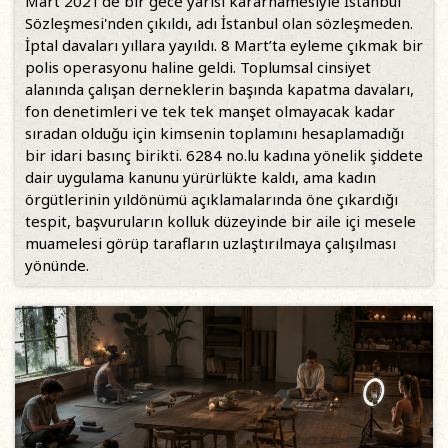
Mart 2021'de bir gece yarısı kararnamesiyle İstanbul
Sözleşmesi'nden çıkıldı, adı İstanbul olan sözleşmeden.
İptal davaları yıllara yayıldı. 8 Mart’ta eyleme çıkmak bir
polis operasyonu haline geldi. Toplumsal cinsiyet
alanında çalışan derneklerin başında kapatma davaları,
fon denetimleri ve tek tek manşet olmayacak kadar
sıradan olduğu için kimsenin toplamını hesaplamadığı
bir idari basınç birikti. 6284 no.lu kadına yönelik şiddete
dair uygulama kanunu yürürlükte kaldı, ama kadın
örgütlerinin yıldönümü açıklamalarında öne çıkardığı
tespit, başvuruların kolluk düzeyinde bir aile içi mesele
muamelesi görüp tarafların uzlaştırılmaya çalışılması
yönünde.