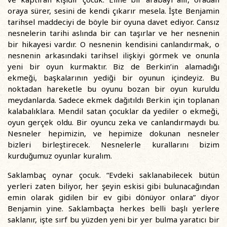
oraya sürer, sesini de kendi çıkarır mesela. İşte Benjamin
tarihsel maddeciyi de böyle bir oyuna davet ediyor. Cansız
nesnelerin tarihi aslında bir can taşırlar ve her nesnenin
bir hikayesi vardır. O nesnenin kendisini canlandırmak, o
nesnenin arkasındaki tarihsel ilişkiyi görmek ve onunla
yeni bir oyun kurmaktır. Biz de Berkin’in alamadığı
ekmeği, başkalarının yediği bir oyunun içindeyiz. Bu
noktadan hareketle bu oyunu bozan bir oyun kuruldu
meydanlarda. Sadece ekmek dağıtıldı Berkin için toplanan
kalabalıklara. Mendil satan çocuklar da yediler o ekmeği,
oyun gerçek oldu. Bir oyuncu zeka ve canlandırmaydı bu.
Nesneler hepimizin, ve hepimize dokunan nesneler
bizleri birleştirecek. Nesnelerle kurallarını bizim
kurduğumuz oyunlar kuralım.
Saklambaç oynar çocuk. “Evdeki saklanabilecek bütün
yerleri zaten biliyor, her şeyin eskisi gibi bulunacağından
emin olarak gidilen bir ev gibi dönüyor onlara” diyor
Benjamin yine. Saklambaçta herkes belli başlı yerlere
saklanır, işte sırf bu yüzden yeni bir yer bulma yaratıcı bir