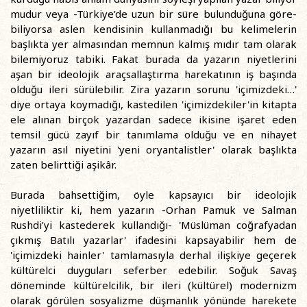
mudur veya -Türkiye’de uzun bir süre bulunduğuna göre-
biliyorsa aslen kendisinin kullanmadığı bu kelimelerin
başlıkta yer almasından memnun kalmış mıdır tam olarak
bilemiyoruz tabiki. Fakat burada da yazarın niyetlerini
aşan bir ideolojik araçsallaştırma harekatının iş başında
olduğu ileri sürülebilir. Zira yazarın sorunu 'içimizdeki…'
diye ortaya koymadığı, kastedilen 'içimizdekiler'in kitapta
ele alınan birçok yazardan sadece ikisine işaret eden
temsil gücü zayıf bir tanımlama olduğu ve en nihayet
yazarın asıl niyetini 'yeni oryantalistler' olarak başlıkta
zaten belirttiği aşikâr.
Burada bahsettiğim, öyle kapsayıcı bir ideolojik
niyetliliktir ki, hem yazarın -Orhan Pamuk ve Salman
Rushdi’yi kastederek kullandığı- 'Müslüman coğrafyadan
çıkmış Batılı yazarlar' ifadesini kapsayabilir hem de
'içimizdeki hainler' tamlamasıyla derhal ilişkiye geçerek
kültürelci duyguları seferber edebilir. Soğuk Savaş
döneminde kültürelcilik, bir ileri (kültürel) modernizm
olarak görülen sosyalizme düşmanlık yönünde harekete