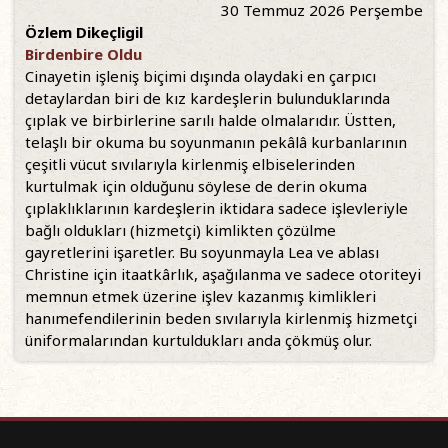
30 Temmuz 2026 Perşembe
Özlem Dikeçligil
Birdenbire Oldu
Cinayetin işleniş biçimi dışında olaydaki en çarpıcı
detaylardan biri de kız kardeşlerin bulunduklarında
çıplak ve birbirlerine sarılı halde olmalarıdır. Üstten,
telaşlı bir okuma bu soyunmanın pekâlâ kurbanlarının
çeşitli vücut sıvılarıyla kirlenmiş elbiselerinden
kurtulmak için olduğunu söylese de derin okuma
çıplaklıklarının kardeşlerin iktidara sadece işlevleriyle
bağlı oldukları (hizmetçi) kimlikten çözülme
gayretlerini işaretler. Bu soyunmayla Lea ve ablası
Christine için itaatkârlık, aşağılanma ve sadece otoriteyi
memnun etmek üzerine işlev kazanmış kimlikleri
hanımefendilerinin beden sıvılarıyla kirlenmiş hizmetçi
üniformalarından kurtuldukları anda çökmüş olur.