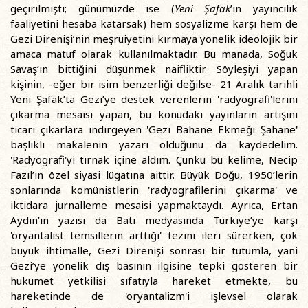
geçirilmişti; günümüzde ise (
Yeni Şafak
’ın yayıncılık
faaliyetini hesaba katarsak) hem sosyalizme karşı hem de
Gezi Direnişi’nin meşruiyetini kırmaya yönelik ideolojik bir
amaca matuf olarak kullanılmaktadır. Bu manada, Soğuk
Savaş’ın bittiğini düşünmek naifliktir. Söyleşiyi yapan
kişinin, -eğer bir isim benzerliği değilse- 21 Aralık tarihli
Yeni Şafak’ta Gezi’ye destek verenlerin 'radyografi'lerini
çıkarma mesaisi yapan, bu konudaki yayınların artışını
ticari çıkarlara indirgeyen 'Gezi Bahane Ekmeği Şahane'
başlıklı makalenin yazarı olduğunu da kaydedelim.
'Radyografi'yi tırnak içine aldım. Çünkü bu kelime, Necip
Fazıl’ın özel siyasi lügatına aittir. Büyük Doğu, 1950’lerin
sonlarında komünistlerin 'radyografilerini çıkarma' ve
iktidara jurnalleme mesaisi yapmaktaydı. Ayrıca, Ertan
Aydın’ın yazısı da Batı medyasında Türkiye’ye karşı
'oryantalist temsillerin arttığı' tezini ileri sürerken, çok
büyük ihtimalle, Gezi Direnişi sonrası bir tutumla, yani
Gezi’ye yönelik dış basının ilgisine tepki gösteren bir
hükümet yetkilisi sıfatıyla hareket etmekte, bu
hareketinde de 'oryantalizm'i işlevsel olarak