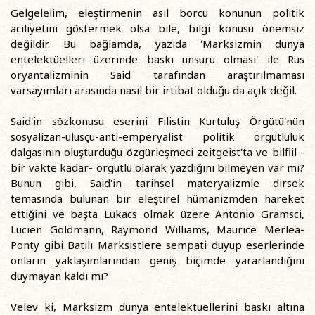
Gelgelelim, eleştirmenin asıl borcu konunun politik
aciliyetini göstermek olsa bile, bilgi konusu önemsiz
değildir. Bu bağlamda, yazıda 'Marksizmin dünya
entelektüelleri üzerinde baskı unsuru olması' ile Rus
oryantalizminin Said tarafından araştırılmaması
varsayımları arasında nasıl bir irtibat olduğu da açık değil.
Said'in sözkonusu eserini Filistin Kurtuluş Örgütü'nün
sosyalizan-ulusçu-anti-emperyalist politik örgütlülük
dalgasının oluşturduğu özgürleşmeci zeitgeist'ta ve bilfiil -
bir vakte kadar- örgütlü olarak yazdığını bilmeyen var mı?
Bunun gibi, Said'in tarihsel materyalizmle dirsek
temasında bulunan bir eleştirel hümanizmden hareket
ettiğini ve başta Lukacs olmak üzere Antonio Gramsci,
Lucien Goldmann, Raymond Williams, Maurice Merlea-
Ponty gibi Batılı Marksistlere sempati duyup eserlerinde
onların yaklaşımlarından geniş biçimde yararlandığını
duymayan kaldı mı?
Velev ki, Marksizm dünya entelektüellerini baskı altına