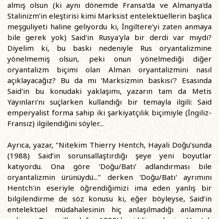
almış olsun (ki aynı dönemde Fransa'da ve Almanya'da
Stalinizm’in eleştirisi kimi Marksist entelektüellerin başlıca
meşguliyeti haline geliyordu ki, İngiltere'yi zaten anmaya
bile gerek yok) Said'in Rusya'yla bir derdi var mıydı?
Diyelim ki, bu baskı nedeniyle Rus oryantalizmine
yönelmemiş olsun, peki onun yönelmediği diğer
oryantalizm biçimi olan Alman oryantalizmini nasıl
açıklayacağız? Bu da mı 'Marksizmin baskısı'? Esasında
Said'in bu konudaki yaklaşımı, yazarın tam da Metis
Yayınları’nı suçlarken kullandığı bir temayla ilgili: Said
emperyalist forma sahip iki şarkiyatçılık biçimiyle (İngiliz-
Fransız) ilgilendiğini söyler...
Ayrıca, yazar, "Nitekim Thierry Hentch, Hayali Doğu’sunda
(1988) Said’in sorunsallaştırdığı şeye yeni boyutlar
katıyordu. Ona göre ‘Doğu/Batı’ adlandırması bile
oryantalizmin ürünüydü..." derken 'Doğu/Batı' ayrımını
Hentch'in eseriyle öğrendiğimizi ima eden yanlış bir
bilgilendirme de söz konusu ki, eğer böyleyse, Said'in
entelektüel müdahalesinin hiç anlaşılmadığı anlamına