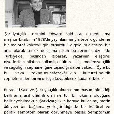
'Şarkiyatçılık' terimini Edward Said icat etmedi ama
meşhur kitabının 1978'de yayınlanmasıyla teorik gündeme
bir molotof kokteyli gibi düşürdü. Gelgelelim eleştirel bir
araç olarak teorik dolaşıma giren bu terimin, özellikle
Türkiye'de, başından itibaren, yazarının eleştirel
niyetlerinin hilafına kullanılıp kültürelcilik, medeniyetçilik
ve sağcılığın cephaneliğine taşındığı da bir vakadır. Öyle ki,
bu vaka 'tekno-muhafazakârlık'ın kültürel-politik
cephelerinden birini ortaya koyabilecek kadar etkilidir.
Buradaki Said ve Şarkiyatçılık okumasının masum olmadığı
belli ama asıl önemli olan ne tür bir okuma olduğunu
belirleyebilmektir. 'Şarkiyatçılık'ın kötüye kullanımı, metin
dünyevi bir bağlama yerleştirildiğinde bir kültürel ve
politik semptom olarak görünmeye başlar. Semptomun