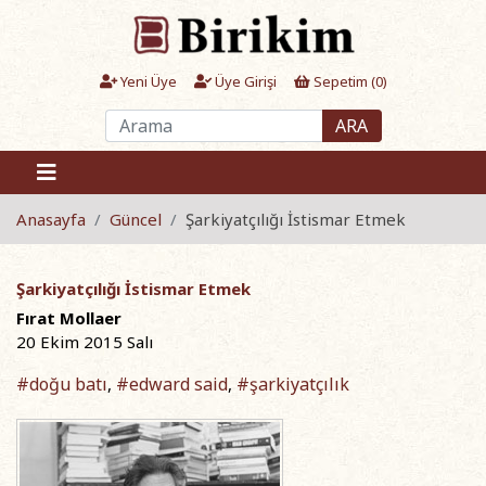
Yeni Üye
Üye Girişi
Sepetim (
0
)
ARA
Anasayfa
Güncel
Şarkiyatçılığı İstismar Etmek
Şarkiyatçılığı İstismar Etmek
Fırat Mollaer
20 Ekim 2015 Salı
#doğu batı
#edward said
#şarkiyatçılık
,
,