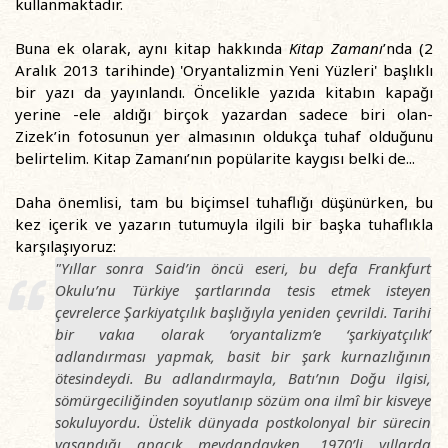
kullanmaktadır.
Buna ek olarak, aynı kitap hakkında
Kitap Zamanı
’nda (2
Aralık 2013 tarihinde) 'Oryantalizmin Yeni Yüzleri' başlıklı
bir yazı da yayınlandı. Öncelikle yazıda kitabın kapağı
yerine -ele aldığı birçok yazardan sadece biri olan-
Zizek’in fotosunun yer almasının oldukça tuhaf olduğunu
belirtelim. Kitap Zamanı’nın popülarite kaygısı belki de...
Daha önemlisi, tam bu biçimsel tuhaflığı düşünürken, bu
kez içerik ve yazarın tutumuyla ilgili bir başka tuhaflıkla
karşılaşıyoruz:
"Yıllar sonra Said’in öncü eseri, bu defa Frankfurt
Okulu’nu Türkiye şartlarında tesis etmek isteyen
çevrelerce Şarkiyatçılık başlığıyla yeniden çevrildi. Tarihi
bir vakıa olarak ‘oryantalizm’e ‘şarkiyatçılık’
adlandırması yapmak, basit bir şark kurnazlığının
ötesindeydi. Bu adlandırmayla, Batı’nın Doğu ilgisi,
sömürgeciliğinden soyutlanıp sözüm ona ilmî bir kisveye
sokuluyordu. Üstelik dünyada postkolonyal bir sürecin
yaşandığı apaçık meydandayken. 1970’li yıllarda