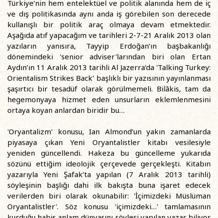
Türkiye’nin hem entelektüel ve politik alanında hem de iç
ve dış politikasında aynı anda iş görebilen son derecede
kullanışlı bir politik araç olmaya devam etmektedir.
Aşağıda atıf yapacağım ve tarihleri 2-7-21 Aralık 2013 olan
yazıların yanısıra, Tayyip Erdoğan’ın başbakanlığı
dönemindeki 'senior adviser'larından biri olan Ertan
Aydın’ın 11 Aralık 2013 tarihli Al Jazerra’da 'Talking Turkey:
Orientalism Strikes Back' başlıklı bir yazısının yayınlanması
şaşırtıcı bir tesadüf olarak görülmemeli. Bilâkis, tam da
hegemonyaya hizmet eden unsurların eklemlenmesini
ortaya koyan anlardan biridir bu…
'Oryantalizm' konusu, Ian Almond’un yakın zamanlarda
piyasaya çıkan Yeni Oryantalistler kitabı vesilesiyle
yeniden güncellendi. Hakeza bu güncelleme yukarıda
sözünü ettiğim ideolojik çerçevede gerçekleşti. Kitabın
yazarıyla Yeni Şafak’ta yapılan (7 Aralık 2013 tarihli)
söyleşinin başlığı dahi ilk bakışta buna işaret edecek
verilerden biri olarak okunabilir: 'İçimizdeki Müslüman
Oryantalistler'. Söz konusu 'içimizdeki…' tamlamasının
kurduğu habis anlam dünyasını söyleşi yapılan yazar biliyor