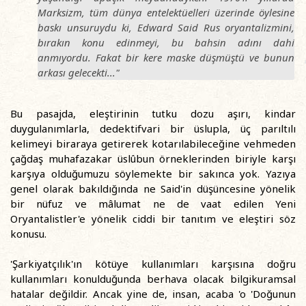
Marksizm, tüm dünya entelektüelleri üzerinde öylesine
baskı unsuruydu ki, Edward Said Rus oryantalizmini,
bırakın konu edinmeyi, bu bahsin adını dahi
anmıyordu. Fakat bir kere maske düşmüştü ve bunun
arkası gelecekti..."
Bu pasajda, eleştirinin tutku dozu aşırı, kindar
duygulanımlarla, dedektifvari bir üslupla, üç parıltılı
kelimeyi biraraya getirerek kotarılabileceğine vehmeden
çağdaş muhafazakar üslûbun örneklerinden biriyle karşı
karşıya olduğumuzu söylemekte bir sakınca yok. Yazıya
genel olarak bakıldığında ne Said'in düşüncesine yönelik
bir nüfuz ve mâlumat ne de vaat edilen Yeni
Oryantalistler'e yönelik ciddi bir tanıtım ve eleştiri söz
konusu.
'Şarkiyatçılık'ın kötüye kullanımları karşısına doğru
kullanımları konulduğunda berhava olacak bilgikuramsal
hatalar değildir. Ancak yine de, insan, acaba 'o 'Doğunun