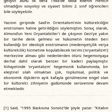
geliyor. Bunu ilk defa 1988'de iddia edenin Hentch
olmadığını sosyoloji ve siyaset bilimi 2. sınıf öğrencileri
bile söyleyebilir.
Yazının girişinde Said’in Orientalism’inin kültürelciliğin
enstrümanı haline getirildiğini söylemiştim. Sonuç olarak,
Almond’un Yeni Oryantalistler’i de çıkışının Gezi’ye yakın
bir tarihe denk gelmesi ve hükümetin öteden beri
kullandığı bir ideolojik enstrümanın (medeniyetçilik ve/ya
kültürelcilik) hizmetine koşulabilecek terimi ('oryantalizm')
merkezine alması gibi nedenlerden ötürü hegemonyaya
derhal dahil olarak benzer bir kaderi paylaşmıştır.
Nihayetinde 'oryantalizm' hegemonik kullanımında, bir
eleştirel silah olmaktan çok, toplumsal, politik ve
ekonomik ilişkilerin ayık kafayla görülmesine engel olan
bir kültürelci zihniyetin güdümünde serüvenine devam
etmektedir.
[1] Said, “1995 Baskısına Sonsöz”de şöyle yazar: “Kitabın