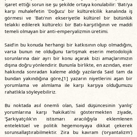
işaret ettiği sorun ise şu şekilde ortaya konulabilir: 'Batı'ya
karşı muhalefetin 'Doğucu' bir kültürelcilik kanalında iş
görmesi ve 'Batı'nın ekseriyetle kültürel bir bütünlük
telakki edilerek kültürelci bir Batı-karşıtlığının ve maddi
temeli olmayan bir anti-emperyalizmin üretimi.
Said’in bu konuda herhangi bir katkısının olup olmadığını,
varsa bunun ne olduğunu tartışmak eserin metodolojik
sorunlarına dair ayrı bir konu açarak bizi amaçlarımızın
dışına doğru yönlendirir. Bununla birlikte, en azından, eser
hakkında sonradan kaleme aldığı yazılarda Said tam da
bundan yakındığına göre,[1] yazarın niyetlerini aşan bir
yorumlama ve alımlama ile karşı karşıya olduğumuzu
rahatlıkla söyleyebiliriz.
Bu noktada asıl önemli olan, Said düşüncesinin 'yanlış'
yorumlarına karşı 'hakikati'ni göstermekten ziyade,
'Şarkiyatçılık'ın istismarı aracılığıyla eklemlenen
entelektüel ve politik hegemonyaya dikkat çekerek
sorunsallaştırabilmektir. Zira bu kavram ('oryantalizm')