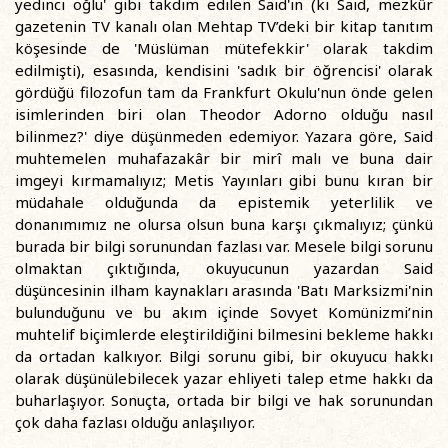
yedinci oğlu' gibi takdim edilen Said'in (ki Said, mezkûr
gazetenin TV kanalı olan Mehtap TV’deki bir kitap tanıtım
köşesinde de 'Müslüman mütefekkir' olarak takdim
edilmişti), esasında, kendisini 'sadık bir öğrencisi' olarak
gördüğü filozofun tam da Frankfurt Okulu'nun önde gelen
isimlerinden biri olan Theodor Adorno olduğu nasıl
bilinmez?' diye düşünmeden edemiyor. Yazara göre, Said
muhtemelen muhafazakâr bir mirî malı ve buna dair
imgeyi kırmamalıyız; Metis Yayınları gibi bunu kıran bir
müdahale olduğunda da epistemik yeterlilik ve
donanımımız ne olursa olsun buna karşı çıkmalıyız; çünkü
burada bir bilgi sorunundan fazlası var. Mesele bilgi sorunu
olmaktan çıktığında, okuyucunun yazardan Said
düşüncesinin ilham kaynakları arasında 'Batı Marksizmi'nin
bulunduğunu ve bu akım içinde Sovyet Komünizmi’nin
muhtelif biçimlerde eleştirildiğini bilmesini bekleme hakkı
da ortadan kalkıyor. Bilgi sorunu gibi, bir okuyucu hakkı
olarak düşünülebilecek yazar ehliyeti talep etme hakkı da
buharlaşıyor. Sonuçta, ortada bir bilgi ve hak sorunundan
çok daha fazlası olduğu anlaşılıyor.