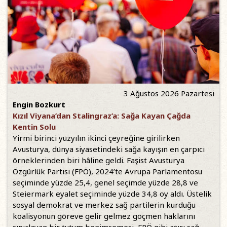
3 Ağustos 2026 Pazartesi
Engin Bozkurt
Kızıl Viyana’dan Stalingraz’a: Sağa Kayan Çağda
Kentin Solu
Yirmi birinci yüzyılın ikinci çeyreğine girilirken
Avusturya, dünya siyasetindeki sağa kayışın en çarpıcı
örneklerinden biri hâline geldi. Faşist Avusturya
Özgürlük Partisi (FPÖ), 2024’te Avrupa Parlamentosu
seçiminde yüzde 25,4, genel seçimde yüzde 28,8 ve
Steiermark eyalet seçiminde yüzde 34,8 oy aldı. Üstelik
sosyal demokrat ve merkez sağ partilerin kurduğu
koalisyonun göreve gelir gelmez göçmen haklarını
sınırlayan bir tutum benimsemesi, FPÖ gibi aşırı sağ