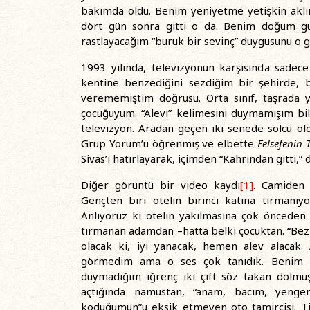
bakımda öldü. Benim yeniyetme yetişkin aklı
dört gün sonra gitti o da. Benim doğum gü
rastlayacağım “buruk bir sevinç” duygusunu o g
1993 yılında, televizyonun karşısında sadec
kentine benzediğini sezdiğim bir şehirde, b
verememiştim doğrusu. Orta sınıf, taşrada y
çocuğuyum. “Alevi” kelimesini duymamışım bi
televizyon. Aradan geçen iki senede solcu ol
Grup Yorum’u öğrenmiş ve elbette
Felsefenin T
Sivas’ı hatırlayarak, içimden “Kahrından gitt
Diğer görüntü bir video kaydı
[1]
. Camiden 
Gençten biri otelin birinci katına tırmanı
Anlıyoruz ki otelin yakılmasına çok önceden
tırmanan adamdan –hatta belki çocuktan. “Bez ol
olacak ki, iyi yanacak, hemen alev alacak.
görmedim ama o ses çok tanıdık. Benim y
duymadığım iğrenç iki çift söz takan dolmuş
açtığında namustan, “anam, bacım, yenge
koduğumun”u eksik etmeyen oto tamircisi. Ti