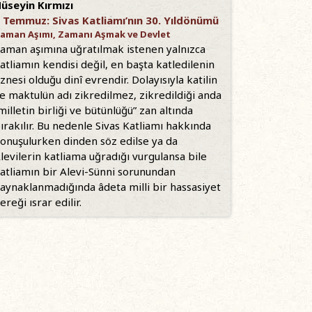
üseyin Kırmızı
 Temmuz: Sivas Katliamı’nın 30. Yıldönümü
aman Aşımı, Zamanı Aşmak ve Devlet
aman aşımına uğratılmak istenen yalnızca
atliamın kendisi değil, en başta katledilenin
znesi olduğu dinî evrendir. Dolayısıyla katilin
e maktulün adı zikredilmez, zikredildiği anda
milletin birliği ve bütünlüğü” zan altında
ırakılır. Bu nedenle Sivas Katliamı hakkında
onuşulurken dinden söz edilse ya da
levilerin katliama uğradığı vurgulansa bile
atliamın bir Alevi-Sünni sorunundan
aynaklanmadığında âdeta milli bir hassasiyet
ereği ısrar edilir.