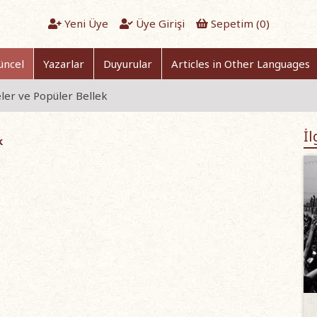
Yeni Üye
Üye Girişi
Sepetim (
0
)
üncel
Yazarlar
Duyurular
Articles in Other Languages
er ve Popüler Bellek
İl
k