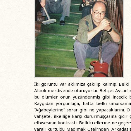
İki görüntü var aklımıza çakılıp kalmış. Bel
Altıok merdivende oturuyorlar. Behçet Aysan’ı
bu ölümler onun yüzündenmiş gibi incecik b
Kaygıdan yorgunluğa, hatta belki umursama
“Ağabeylerine” sorar gibi ne yapacaklarını. O
vahşete, ilkelliğe karşı dururmuşçasına gıcır 
elbisesinin kontrastı. Belli ki ellerine ne geçe
yaralı kurtuldu Madımak Oteli’nden. Arkadaşl