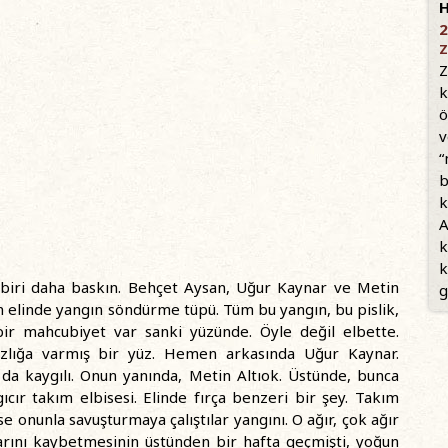
H
2
Z
Z
k
ö
v
“
b
k
A
k
k
ki biri daha baskın. Behçet Aysan, Uğur Kaynar ve Metin
g
n elinde yangın söndürme tüpü. Tüm bu yangın, bu pislik,
ir mahcubiyet var sanki yüzünde. Öyle değil elbette.
zlığa varmış bir yüz. Hemen arkasında Uğur Kaynar.
 da kaygılı. Onun yanında, Metin Altıok. Üstünde, bunca
gıcır takım elbisesi. Elinde fırça benzeri bir şey. Takım
rse onunla savuşturmaya çalıştılar yangını. O ağır, çok ağır
arını kaybetmesinin üstünden bir hafta geçmişti, yoğun