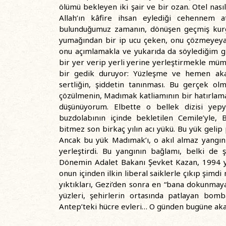
ölümü bekleyen iki şair ve bir ozan. Otel nasıl 
Allah’ın kâfire ihsan eylediği cehennem a
bulunduğumuz zamanın, dönüşen geçmiş kur
yumağından bir ip ucu çeken, onu çözmeyeyaz
onu açımlamakla ve yukarıda da söylediğim g
bir yer verip yerli yerine yerleştirmekle m
bir gedik duruyor: Yüzleşme ve hemen akab
sertliğin, şiddetin tanınması. Bu gerçek o
çözülmenin, Madımak katliamının bir hatırlam
düşünüyorum. Elbette o bellek dizisi yepyen
buzdolabının içinde bekletilen Cemile’yle, 
bitmez son birkaç yılın acı yükü. Bu yük gelip
Ancak bu yük Madımak’ı, o akıl almaz yangını
yerleştirdi. Bu yangının bağlamı, belki de
Dönemin Adalet Bakanı Şevket Kazan, 1994 ye
onun içinden ilkin liberal saiklerle çıkıp şimd
yıktıkları, Gezi’den sonra en “bana dokunmaya
yüzleri, şehirlerin ortasında patlayan bomba
Antep’teki hücre evleri… O günden bugüne akan t
…