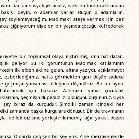
ister dar bir sosyolojik analiz, ister en tumturaklısından
 bakış” deyin, o adamlar varlar. Bugün o adamların,
 şey söylemeyeceğim. Madımak’ı ateşe vermek için bez
sakız çiğniyorum diye on bir yaşında çocuğu küfrederek
iyetle bir toplumsal olaya iliştirilmiş, onu hatırlatan,
ılık geliyor. Bu iki görüntünün Madımak katliamının
sin ilk elden aklına gelen, altına yazıydı, açıklamaydı
, ezberlediğimiz, hatta görmekten geri düşüp sadece
tçe geçmişin yansıması olduğunu düşünürüz. Bir tür ayna.
hatırlamak için bakarız. Ailemizin yahut çocukluk
ıklarının, geçmişin düpedüz izi olduğunu düşünürüz. Oysa
z şey biraz da kurgudur. Şimdiki zaman içindeki her
imdiki zamanda başka kurgulara dönüşür. Bir de travmanın
la, bellek dizisine yerleştirilememiş, ağır, yakıcı, düzen
alırsa. Onlarda değişen bir şey yok. Yine merdivenlerde