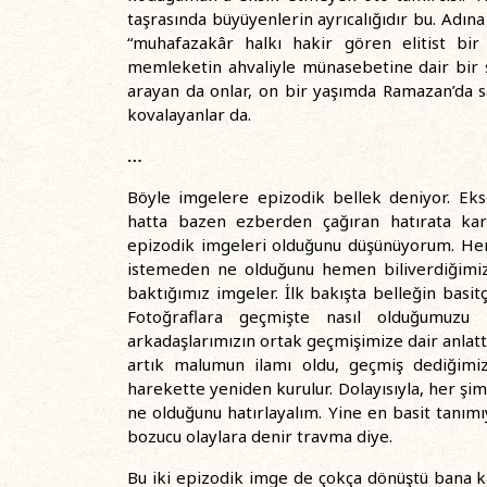
taşrasında büyüyenlerin ayrıcalığıdır bu. Adına 
“muhafazakâr halkı hakir gören elitist bir
memleketin ahvaliyle münasebetine dair bir
arayan da onlar, on bir yaşımda Ramazan’da 
kovalayanlar da.
…
Böyle imgelere epizodik bellek deniyor. Ekser
hatta bazen ezberden çağıran hatırata karş
epizodik imgeleri olduğunu düşünüyorum. Herke
istemeden ne olduğunu hemen biliverdiğimiz
baktığımız imgeler. İlk bakışta belleğin basi
Fotoğraflara geçmişte nasıl olduğumuzu 
arkadaşlarımızın ortak geçmişimize dair anlatt
artık malumun ilamı oldu, geçmiş dediğimi
harekette yeniden kurulur. Dolayısıyla, her ş
ne olduğunu hatırlayalım. Yine en basit tanımıy
bozucu olaylara denir travma diye.
Bu iki epizodik imge de çokça dönüştü bana k