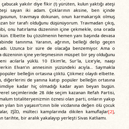
çabucak yakılır diye fikir (!) yürüten, kulun yaktığı ateşi
teşi sayan iki adam. Çoklarının aksine, ben içinde
gusunun, travmaya dokunan, onun karmakarışık olmuş
an bir tarafı olduğunu düşünüyorum. Travmadan çıkış,
ibi, onu hatırlama düzeninin içine çekmekle, ona orada
ümkün. Elbette bu çözülmenin hemen yanı başında devasa
inde tanınma. Yaranın, ağrının, belleği delip geçen
lmadı. Uzunca bir süre de olacağa benzemiyor. Ama o
a düzeninin içine yerleşmesinin müspet bir şey olduğunu
i acılarla yüklü. 10 Ekim’le, Sur’la, Lice’yle, naaşı
Berkin Elvan’ın annesinin yüzündeki acıyla… Saymakla
 popüler belleğin ortasına çöktü. Çökmez olaydı elbette.
, diğerlerini de yanına katıp popüler belleğin ortasına
 şimdiye kadar hiç olmadığı kadar ayan beyan bugün.
rel seçimlerinde 28 ilde seçim kazanan Refah Partisi,
i malum totaliteryenizmin öznesi olan parti, onların yakıp
n yılan bin yaşasın”cının bile vicdanına değen ölü çocuk
lar, IŞİD, mülteci kamplarında dikilen kamuflajlar
[2]
,
arihte, bir aralık yakalayıp yerleşti Sivas Katliamı.