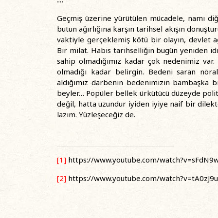
Geçmiş üzerine yürütülen mücadele, namı di
bütün ağırlığına karşın tarihsel akışın dönüştü
vaktiyle gerçeklemiş kötü bir olayın, devlet a
Bir milat. Habis tarihselliğin bugün yeniden i
sahip olmadığımız kadar çok nedenimiz var. 
olmadığı kadar belirgin. Bedeni saran nöra
aldığımız darbenin bedenimizin bambaşka bir y
beyler… Popüler bellek ürkütücü düzeyde poli
değil, hatta uzundur iyiden iyiye naif bir dil
lazım. Yüzleşeceğiz de.
[1]
https://www.youtube.com/watch?v=sFdN9
[2]
https://www.youtube.com/watch?v=tA0zJ9