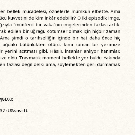
ğer bellek mücadelesi, öznelerle mümkün elbette. Ama
rücü kuvvetini de kim inkâr edebilir? O iki epizodik imge,
ğzıyla “münferit bir vaka”nın imgelerinden fazlası artık.
drak edilen bir uğrağı. Kötümser olmak için hiçbir zaman
Ama şimdi o tarihselliğin içinde bir hat daha önce hiç
l ağdaki bütünlükten ötürü, kimi zaman bir yerimize
erini acıtması gibi. Hâsılı, insanlar anlıyor hanımlar,
tize oldu. Travmatik moment bellekte yer buldu. Yakında
ekten fazlası değil belki ama, söylemekten geri durmamak
wJ8DXc
u3ZrU&sns=fb