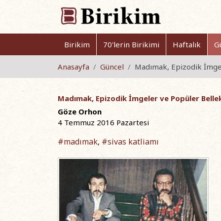
Birikim
70'lerin Birikimi
Haftalık
G
Anasayfa
Güncel
Madımak, Epizodik İmgel
Madımak, Epizodik İmgeler ve Popüler Belle
Göze Orhon
4 Temmuz 2016 Pazartesi
#madımak
#sivas katliamı
,