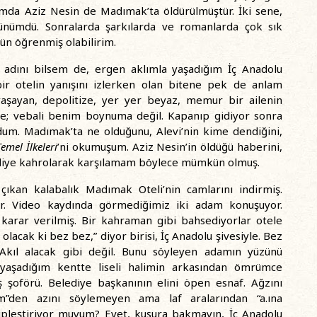
mda Aziz Nesin de Madımak’ta öldürülmüştür. İki sene,
nümdü. Sonralarda şarkılarda ve romanlarda çok sık
ün öğrenmiş olabilirim.
e adını bilsem de, ergen aklımla yaşadığım İç Anadolu
ir otelin yanışını izlerken olan bitene pek de anlam
aşayan, depolitize, yer yer beyaz, memur bir ailenin
le; vebali benim boynuma değil. Kapanıp gidiyor sonra
dum. Madımak’ta ne olduğunu, Alevi’nin kime dendiğini,
emel İlkeleri
’ni okumuşum. Aziz Nesin’in öldüğü haberini,
i,” diye kahrolarak karşılamam böylece mümkün olmuş.
çıkan kalabalık Madımak Oteli’nin camlarını indirmiş.
yor. Video kaydında görmediğimiz iki adam konuşuyor.
 karar verilmiş. Bir kahraman gibi bahsediyorlar otele
acak ki bez bez,” diyor birisi, İç Anadolu şivesiyle. Bez
 Akıl alacak gibi değil. Bunu söyleyen adamın yüzünü
aşadığım kentte liseli halimin arkasından ömrümce
 şoförü. Belediye başkanının elini öpen esnaf. Ağzını
m”den azını söylemeyen ama laf aralarından “a.ına
pleştiriyor muyum? Evet, kusura bakmayın, İç Anadolu