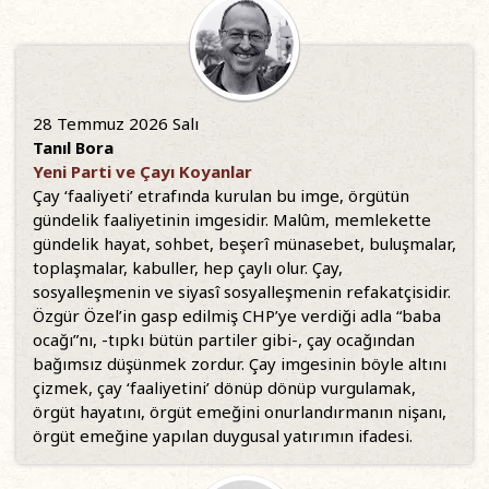
28 Temmuz 2026 Salı
Tanıl Bora
Yeni Parti ve Çayı Koyanlar
Çay ‘faaliyeti’ etrafında kurulan bu imge, örgütün
gündelik faaliyetinin imgesidir. Malûm, memlekette
gündelik hayat, sohbet, beşerî münasebet, buluşmalar,
toplaşmalar, kabuller, hep çaylı olur. Çay,
sosyalleşmenin ve siyasî sosyalleşmenin refakatçisidir.
Özgür Özel’in gasp edilmiş CHP’ye verdiği adla “baba
ocağı”nı, -tıpkı bütün partiler gibi-, çay ocağından
bağımsız düşünmek zordur. Çay imgesinin böyle altını
çizmek, çay ‘faaliyetini’ dönüp dönüp vurgulamak,
örgüt hayatını, örgüt emeğini onurlandırmanın nişanı,
örgüt emeğine yapılan duygusal yatırımın ifadesi.