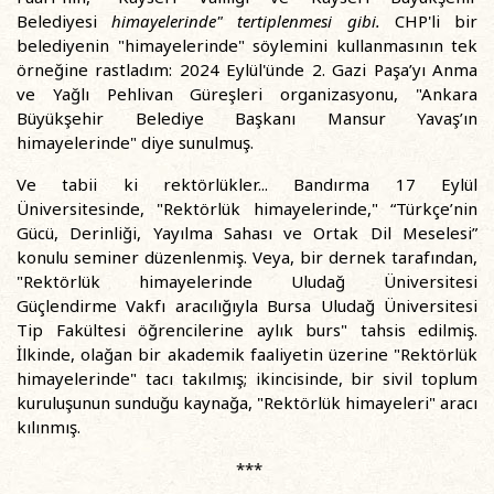
Belediyesi
himayelerinde" tertiplenmesi gibi.
CHP'li bir
belediyenin "himayelerinde" söylemini kullanmasının tek
örneğine rastladım: 2024 Eylül'ünde 2. Gazi Paşa’yı Anma
ve Yağlı Pehlivan Güreşleri organizasyonu, "Ankara
Büyükşehir Belediye Başkanı Mansur Yavaş’ın
himayelerinde" diye sunulmuş.
Ve tabii ki rektörlükler... Bandırma 17 Eylül
Üniversitesinde, "Rektörlük himayelerinde," “Türkçe’nin
Gücü, Derinliği, Yayılma Sahası ve Ortak Dil Meselesi”
konulu seminer düzenlenmiş. Veya, bir dernek tarafından,
"Rektörlük himayelerinde Uludağ Üniversitesi
Güçlendirme Vakfı aracılığıyla Bursa Uludağ Üniversitesi
Tip Fakültesi öğrencilerine aylık burs" tahsis edilmiş.
İlkinde, olağan bir akademik faaliyetin üzerine "Rektörlük
himayelerinde" tacı takılmış; ikincisinde, bir sivil toplum
kuruluşunun sunduğu kaynağa, "Rektörlük himayeleri" aracı
kılınmış.
***