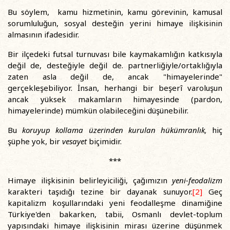
Bu söylem, kamu hizmetinin, kamu görevinin, kamusal
sorumluluğun, sosyal desteğin yerini himaye ilişkisinin
almasının ifadesidir.
Bir ilçedeki futsal turnuvası bile kaymakamlığın katkısıyla
değil de, desteğiyle değil de. partnerliğiyle/ortaklığıyla
zaten asla değil de, ancak "himayelerinde"
gerçekleşebiliyor. İnsan, herhangi bir beşerî varoluşun
ancak yüksek makamların himayesinde (pardon,
himayelerinde) mümkün olabileceğini düşünebilir.
Bu
koruyup kollama üzerinden kurulan hükümranlık,
hiç
şüphe yok, bir
vesayet
biçimidir.
***
Himaye ilişkisinin belirleyiciliği, çağımızın
yeni-feodalizm
karakteri taşıdığı tezine bir dayanak sunuyor.
[2]
Geç
kapitalizm koşullarındaki yeni feodalleşme dinamiğine
Türkiye'den bakarken, tabii, Osmanlı devlet-toplum
yapısındaki himaye ilişkisinin mirası üzerine düşünmek