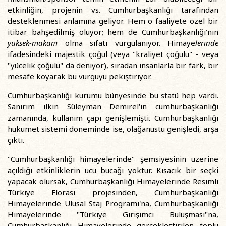
etkinliğin, projenin vs. Cumhurbaşkanlığı tarafından
desteklenmesi anlamına geliyor. Hem o faaliyete özel bir
itibar bahşedilmiş oluyor; hem de Cumhurbaşkanlığı'nın
yüksek-makam
olma sıfatı vurgulanıyor. Himaye
lerinde
ifadesindeki majestik çoğul (veya "kraliyet çoğulu" - veya
"yücelik çoğulu" da deniyor), sıradan insanlarla bir fark, bir
mesafe koyarak bu vurguyu pekiştiriyor.
Cumhurbaşkanlığı kurumu bünyesinde bu statü hep vardı.
Sanırım ilkin Süleyman Demirel'in cumhurbaşkanlığı
zamanında, kullanım çapı genişlemişti. Cumhurbaşkanlığı
hükümet sistemi döneminde ise, olağanüstü genişledi, arşa
çıktı.
"Cumhurbaşkanlığı himayelerinde" şemsiyesinin üzerine
açıldığı etkinliklerin ucu bucağı yoktur. Kısacık bir seçki
yapacak olursak, Cumhurbaşkanlığı Himayelerinde Resimli
Türkiye Florası projesinden, Cumhurbaşkanlığı
Himayelerinde Ulusal Staj Programı'na, Cumhurbaşkanlığı
Himayelerinde "Türkiye Girişimci Buluşması"na,
Cumhurbaşkanlığı Himayelerinde gerçekleştirilen toplu