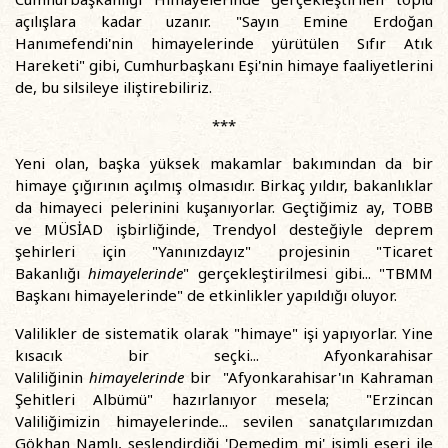
açılışlara kadar uzanır. "Sayın Emine Erdoğan
Hanımefendi'nin himayelerinde yürütülen Sıfır Atık
Hareketi" gibi, Cumhurbaşkanı Eşi'nin himaye faaliyetlerini
de, bu silsileye iliştirebiliriz.
***
Yeni olan, başka yüksek makamlar bakımından da bir
himaye çığırının açılmış olmasıdır. Birkaç yıldır, bakanlıklar
da himayeci pelerinini kuşanıyorlar. Geçtiğimiz ay, TOBB
ve MÜSİAD işbirliğinde, Trendyol desteğiyle deprem
şehirleri için "Yanınızdayız" projesinin "Ticaret
Bakanlığı
himayelerinde
" gerçekleştirilmesi gibi... "TBMM
Başkanı himayelerinde" de etkinlikler yapıldığı oluyor.
Valilikler de sistematik olarak "himaye" işi yapıyorlar. Yine
kısacık bir seçki... Afyonkarahisar
Valiliğinin
himayelerinde
bir "Afyonkarahisar'ın Kahraman
Şehitleri Albümü" hazırlanıyor mesela; "Erzincan
Valiliğimizin himayelerinde... sevilen sanatçılarımızdan
Gökhan Namlı, seslendirdiği 'Demedim mi' isimli eseri ile