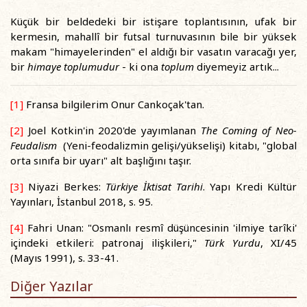
Küçük bir beldedeki bir istişare toplantısının, ufak bir
kermesin, mahallî bir futsal turnuvasının bile bir yüksek
makam "himayelerinden" el aldığı bir vasatın varacağı yer,
bir
himaye toplumudur
- ki ona
toplum
diyemeyiz artık...
[1]
Fransa bilgilerim Onur Cankoçak'tan.
[2]
Joel Kotkin'in 2020'de yayımlanan
The Coming of Neo-
Feudalism
(Yeni-feodalizmin gelişi/yükselişi) kitabı, "global
orta sınıfa bir uyarı" alt başlığını taşır.
[3]
Niyazi Berkes:
Türkiye İktisat Tarihi
. Yapı Kredi Kültür
Yayınları, İstanbul 2018, s. 95.
[4]
Fahri Unan: "Osmanlı resmî düşüncesinin 'ilmiye tarîki'
içindeki etkileri: patronaj ilişkileri,"
Türk Yurdu
, XI/45
(Mayıs 1991), s. 33-41.
Diğer Yazılar