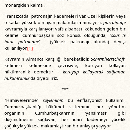
monarşiden kalma...
Fransızcada, patronajın kademeleri var. Özel kişilerin veya
o kadar yüksek olmayan makamların himayesi,
parrainage
kavramıyla karşılanıyor; vaftiz babası kökünden gelen bir
kelime. Cumhurbaşkanı söz konusu olduğunda, "
sous le
haut patronage
" (yüksek patronajı altında) deyişi
kullanılıyor.
[1]
Kavramın Almanca karşılığı bereketlidir.
Schirmherrschaft
,
kelimesi kelimesine çevrisiyle, koruyan kollayan
hükümranlık demektir -
koruyup kollayarak sağlanan
hükümranlık
da diyebiliriz.
***
"Himayelerinde"
söyleminin
bu enflasyonist kullanımı,
Cumhurbaşkanlığı hükümet sisteminin, her yönetim
organının Cumhurbaşkanı'nın 'yansıması' gibi
düşünülmesini sağlayan, her idarî kademeyi yücelik
çoğuluyla yüksek-makamlaştıran bir anlayışı yayıyor.