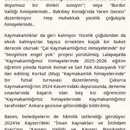
doyumsuz bir dinleti sunuyor"; veya "Burdur
Valiliği
himayelerinde...
Bakibey Konağı'nda Yaren Gecesi"
düzenleniyor. Hep muhakkak yücelik çoğuluyla:
himayelerinde
...
Kaymakamlıklar da geri kalmıyor. Yücelik çoğulundan da
eksik kalmıyorlar. Sayısız örnekten küçük bir buket
derecek olursak: "Çal Kaymakamlığımız
Himayelerinde
" bir
"Sevgimize engel yok" projesi yürütülmüş; Lalapaşa'da
"Kaymakamlığımız Himayelerinde 2025-2026 eğitim
öğretim yılında Namık Kemal ve Sait Faik Abasıyanık Yılı”
ilan edilmiş; Korkut (Muş) "Kaymakamlık himayelerinde"
bir futsal turnuvası düzenlenmiş. Çukurca
Kaymakamlığı'nın 2024 Kasım'ındaki duyurusunda, deneme
sınavlarında başarılı olan beş kız öğrencinin
"Kaymakamlığımız himayelerinde Kaymakamlığımız
tarafından" Ankara gezisine götürüldüğü bildirilmiş.
Bazen, belediyelerin de hâmilik üstlendiği görülüyor.
2024'te Kayseri'deki "İnsan Kaynakları ve İstihdam
Fuarı"nın, "Kayseri Valiliği ve Kayseri Büyükşehir