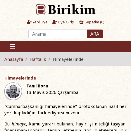
Yeni Üye
Üye Girişi
Sepetim (
0
)
ARA
Anasayfa
Haftalık
Himayelerinde
Himayelerinde
Tanıl Bora
13 Mayıs 2026 Çarşamba
"Cumhurbaşkanlığı himayelerinde" protokolünün nasıl her
yeri kapladığını fark ediyorsunuzdur.
Bu
himaye
, kamu yararı bulunan, hayır işi niteliği taşıyan,
finansman/sponsor temin etmenin zor olabileceği bir