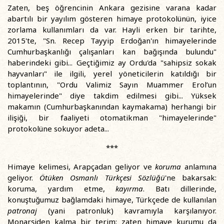
Zaten, beş öğrencinin Ankara gezisine varana kadar
abartılı bir yayılım gösteren himaye protokolünün, iyice
zorlama kullanımları da var. Hayli erken bir tarihte,
2015'te, "Sn. Recep Tayyip Erdoğan'ın himayelerinde
Cumhurbaşkanlığı çalışanları kan bağışında bulundu"
haberindeki gibi... Geçtiğimiz ay Ordu'da "sahipsiz sokak
hayvanları" ile ilgili, yerel yöneticilerin katıldığı bir
toplantının, "Ordu Valimiz Sayın Muammer Erol’un
himayelerinde" diye takdim edilmesi gibi... Yüksek
makamın (Cumhurbaşkanından kaymakama) herhangi bir
ilişiği, bir faaliyeti otomatikman "himayelerinde"
protokolüne sokuyor adeta...
***
Himaye kelimesi, Arapçadan geliyor ve
koruma
anlamına
geliyor.
Ötüken Osmanlı Türkçesi Sözlüğü
'ne bakarsak:
koruma, yardım etme,
kayırma
. Batı dillerinde,
konuştuğumuz bağlamdaki himaye, Türkçede de kullanılan
patronaj
(yani patronluk) kavramıyla karşılanıyor.
Monarşiden kalma bir terim; zaten himaye kurumu da