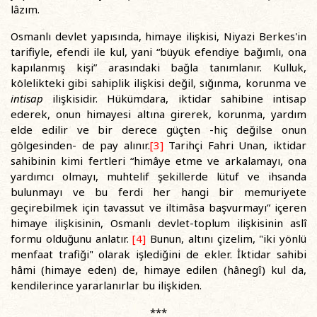
lâzım.
Osmanlı devlet yapısında, himaye ilişkisi, Niyazi Berkes'in
tarifiyle, efendi ile kul, yani “büyük efendiye bağımlı, ona
kapılanmış kişi” arasındaki bağla tanımlanır. Kulluk,
kölelikteki gibi sahiplik ilişkisi değil, sığınma, korunma ve
intisap
ilişkisidir. Hükümdara, iktidar sahibine intisap
ederek, onun himayesi altına girerek, korunma, yardım
elde edilir ve bir derece güçten -hiç değilse onun
gölgesinden- de pay alınır.
[3]
Tarihçi Fahri Unan, iktidar
sahibinin kimi fertleri “himâye etme ve arkalamayı, ona
yardımcı olmayı, muhtelif şekillerde lütuf ve ihsanda
bulunmayı ve bu ferdi her hangi bir memuriyete
geçirebilmek için tavassut ve iltimâsa başvurmayı” içeren
himaye ilişkisinin, Osmanlı devlet-toplum ilişkisinin aslî
formu olduğunu anlatır.
[4]
Bunun, altını çizelim, "iki yönlü
menfaat trafiği" olarak işlediğini de ekler. İktidar sahibi
hâmi (himaye eden) de, himaye edilen (hânegî) kul da,
kendilerince yararlanırlar bu ilişkiden.
***