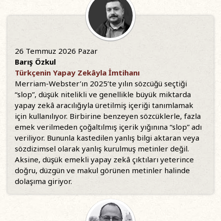
26 Temmuz 2026 Pazar
Barış Özkul
Türkçenin Yapay Zekâyla İmtihanı
Merriam-Webster’ın 2025’te yılın sözcüğü seçtiği
“slop”, düşük nitelikli ve genellikle büyük miktarda
yapay zekâ aracılığıyla üretilmiş içeriği tanımlamak
için kullanılıyor. Birbirine benzeyen sözcüklerle, fazla
emek verilmeden çoğaltılmış içerik yığınına “slop” adı
veriliyor. Bununla kastedilen yanlış bilgi aktaran veya
sözdizimsel olarak yanlış kurulmuş metinler değil.
Aksine, düşük emekli yapay zekâ çıktıları yeterince
doğru, düzgün ve makul görünen metinler halinde
dolaşıma giriyor.