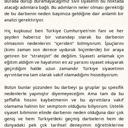
Burada durup duramayacağımız sivil siyasetin bu noktada
atacağı adımlara bağlı. Bu adımların neler olması gerektiği
de bu darbenin neden başımıza geldiğine dair anlamlı bir
analizi gerektiriyor.
Hiç kuşkusuz ben Türkiye Cumhuriyeti’nin fani ve her
şeyden habersiz bir vatandaşı olarak bu darbenin
olmasının nedenlerini “içeriden” bilmiyorum. İpuçlarını
(kimi zaman son derece uyduruk biçimlerde) bir araya
getiren bir “stratejist” de değilim. Siyaseti anlamak için
eğitim aldığım ve hayatımın en az yarısını siyaset okuyarak
geçirdiğim halde uzun zamandır Türkiye siyasetinin
ayrıntılarına tam olarak vakıf olamadığımı hissediyorum.
Bütün bunlar yüzünden bu darbeyi şu gruplar şu spesifik
nedenlerle yapmıştır diyemeyeceğim. Ama tam da bu
şeffaflık hissini kaybetmenin ve bu ayrıntılara vakıf
olamama halinin bir semptom olduğunu biliyorum. Üstelik
siyaset biliminin elinde darbenin neden olduğuna dair çok
geniş ve hem Türkiye’deki geçmiş darbelerin hem de
dünyadaki pek çok tarihsel deneyimin öğrettiklerine