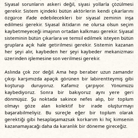
Siyasal sorunların askeri değil, siyasi yollarla çözülmesi
gerekir. Sistem içindeki bütün aktörlerin kendi çıkarlarını
özgürce ifade edebilecekleri bir siyasal zeminin inşa
edilmesi gerekir. Siyasal iktidarın ne olursa olsun seçim
kaybetmeyeceği imajının ortadan kalkması gerekir. Siyasal
sisteminin bütün çıkarlara ve temsil edilmek isteyen bütün
gruplara açık hale getirilmesi gerekir. Sistemin kazanan
her şeyi alır, kaybeden her şeyi kaybeder mekanizması
üzerinden işlemesine son verilmesi gerekir.
Aslında çok zor değil. Ama hep beraber uzun zamandır
çıkışı karşımızda apaçık görünen bir labirentteymiş gibi
koşturup duruyoruz. Kafamız çarpıyor. Yönümüzü
kaybediyoruz. Sonra bir bakıyoruz aynı yere geri
dönmüşüz. Şu noktada sakince nefes alıp, bir toplum
olmayı göze alan kolektif bir irade oluşturmayı
başarabilmeliyiz. Bu süreçle eğer bir toplum olarak
gerektiği gibi hesaplaşamazsak korkarım ki hiç kimsenin
kazanamayacağı daha da karanlık bir döneme gireceğiz.