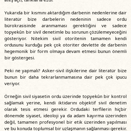
Yukarıda bir kısmını aktardığım darbenin nedenlerine dair
literatür bize darbelerin nedeninin sadece ordu
bürokrasisinde aranmaması gerektiğini ve sadece
topyekûn bir sivil denetimle bu sorunun çözülemeyeceğini
gösteriyor. Nitekim sivil otoritenin tamamen kendi
ordusunu kurduğu pek çok otoriter devlette de darbenin
hegemonik bir form olmaya devam etmesi bunun önemli
bir göstergesi.
Peki ne yapmalı? Asker-sivil ilişkilerine dair literatür bize
bunun bir daha tekrarlanmamasına dair pek çok ipucu
veriyor.
Örneğin sivil siyasetin ordu üzerinde topyekûn bir kontrol
sağlamak yerine, kendi iktidarını objektif sivil denetim
olarak tesis etmesi gerekir. Ordudaki terfilerin hiçbir
dönemde siyaset, ideoloji ya da adam kayırma üzerinden
değil, tamamen profesyonel bir etik üzerinden yapılması
ve bu konuda toplumsal bir uzlaşmanın sağlanması gerekir.