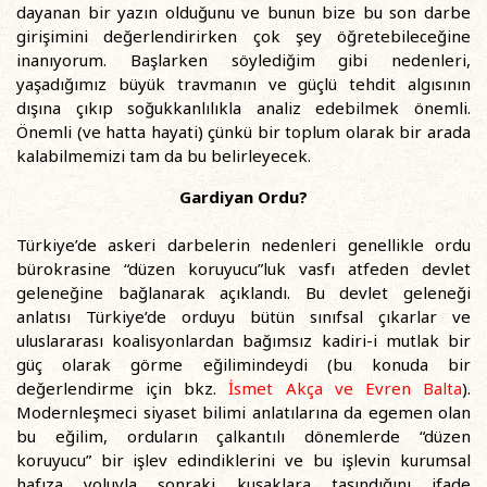
dayanan bir yazın olduğunu ve bunun bize bu son darbe
girişimini değerlendirirken çok şey öğretebileceğine
inanıyorum. Başlarken söylediğim gibi nedenleri,
yaşadığımız büyük travmanın ve güçlü tehdit algısının
dışına çıkıp soğukkanlılıkla analiz edebilmek önemli.
Önemli (ve hatta hayati) çünkü bir toplum olarak bir arada
kalabilmemizi tam da bu belirleyecek.
Gardiyan Ordu?
Türkiye’de askeri darbelerin nedenleri genellikle ordu
bürokrasine “düzen koruyucu”luk vasfı atfeden devlet
geleneğine bağlanarak açıklandı. Bu devlet geleneği
anlatısı Türkiye’de orduyu bütün sınıfsal çıkarlar ve
uluslararası koalisyonlardan bağımsız kadiri-i mutlak bir
güç olarak görme eğilimindeydi (bu konuda bir
değerlendirme için bkz.
İsmet Akça ve Evren Balta
).
Modernleşmeci siyaset bilimi anlatılarına da egemen olan
bu eğilim, orduların çalkantılı dönemlerde “düzen
koruyucu” bir işlev edindiklerini ve bu işlevin kurumsal
hafıza yoluyla sonraki kuşaklara taşındığını ifade