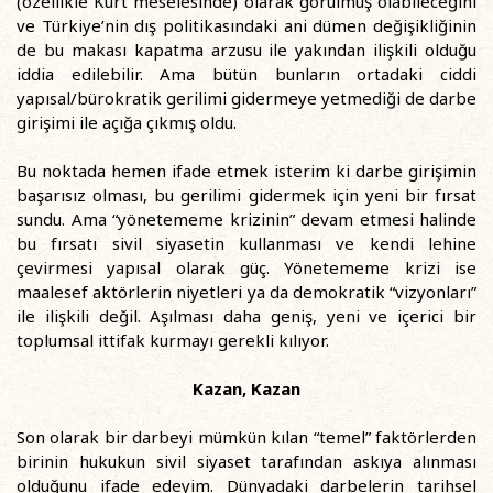
(özellikle Kürt meselesinde) olarak görülmüş olabileceğini
ve Türkiye’nin dış politikasındaki ani dümen değişikliğinin
de bu makası kapatma arzusu ile yakından ilişkili olduğu
iddia edilebilir. Ama bütün bunların ortadaki ciddi
yapısal/bürokratik gerilimi gidermeye yetmediği de darbe
girişimi ile açığa çıkmış oldu.
Bu noktada hemen ifade etmek isterim ki darbe girişimin
başarısız olması, bu gerilimi gidermek için yeni bir fırsat
sundu. Ama “yönetememe krizinin” devam etmesi halinde
bu fırsatı sivil siyasetin kullanması ve kendi lehine
çevirmesi yapısal olarak güç. Yönetememe krizi ise
maalesef aktörlerin niyetleri ya da demokratik “vizyonları”
ile ilişkili değil. Aşılması daha geniş, yeni ve içerici bir
toplumsal ittifak kurmayı gerekli kılıyor.
Kazan, Kazan
Son olarak bir darbeyi mümkün kılan “temel” faktörlerden
birinin hukukun sivil siyaset tarafından askıya alınması
olduğunu ifade edeyim. Dünyadaki darbelerin tarihsel