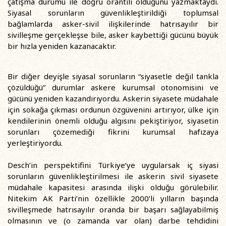
çatışma durumu ile doğru orantılı olduğunu yazmaktaydı.
Siyasal sorunların güvenlikleştirildiği toplumsal
bağlamlarda asker-sivil ilişkilerinde hatrısayılır bir
sivilleşme gerçekleşse bile, asker kaybettiği gücünü büyük
bir hızla yeniden kazanacaktır.
Bir diğer deyişle siyasal sorunların “siyasetle değil tankla
çözüldüğü” durumlar askere kurumsal otonomisini ve
gücünü yeniden kazandırıyordu. Askerin siyasete müdahale
için sokağa çıkması ordunun özgüvenini artırıyor, ülke için
kendilerinin önemli olduğu algısını pekiştiriyor, siyasetin
sorunları çözemediği fikrini kurumsal hafızaya
yerleştiriyordu.
Desch’in perspektifini Türkiye’ye uygularsak iç siyasi
sorunların güvenlikleştirilmesi ile askerin sivil siyasete
müdahale kapasitesi arasında ilişki olduğu görülebilir.
Nitekim AK Parti’nin özellikle 2000’li yılların başında
sivilleşmede hatrısayılır oranda bir başarı sağlayabilmiş
olmasının ve (o zamanda var olan) darbe tehdidini