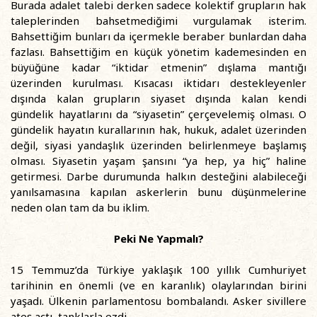
Burada adalet talebi derken sadece kolektif grupların hak
taleplerinden bahsetmediğimi vurgulamak isterim.
Bahsettiğim bunları da içermekle beraber bunlardan daha
fazlası. Bahsettiğim en küçük yönetim kademesinden en
büyüğüne kadar “iktidar etmenin” dışlama mantığı
üzerinden kurulması. Kısacası iktidarı destekleyenler
dışında kalan grupların siyaset dışında kalan kendi
gündelik hayatlarını da “siyasetin” çerçevelemiş olması. O
gündelik hayatın kurallarının hak, hukuk, adalet üzerinden
değil, siyasi yandaşlık üzerinden belirlenmeye başlamış
olması. Siyasetin yaşam şansını “ya hep, ya hiç” haline
getirmesi. Darbe durumunda halkın desteğini alabileceği
yanılsamasına kapılan askerlerin bunu düşünmelerine
neden olan tam da bu iklim.
Peki Ne Yapmalı?
15 Temmuz’da Türkiye yaklaşık 100 yıllık Cumhuriyet
tarihinin en önemli (ve en karanlık) olaylarından birini
yaşadı. Ülkenin parlamentosu bombalandı. Asker sivillere
ateş açtı, tanklarla ezdi.