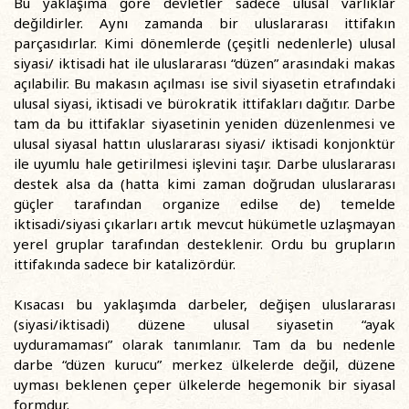
Bu yaklaşıma göre devletler sadece ulusal varlıklar
değildirler. Aynı zamanda bir uluslararası ittifakın
parçasıdırlar. Kimi dönemlerde (çeşitli nedenlerle) ulusal
siyasi/ iktisadi hat ile uluslararası “düzen” arasındaki makas
açılabilir. Bu makasın açılması ise sivil siyasetin etrafındaki
ulusal siyasi, iktisadi ve bürokratik ittifakları dağıtır. Darbe
tam da bu ittifaklar siyasetinin yeniden düzenlenmesi ve
ulusal siyasal hattın uluslararası siyasi/ iktisadi konjonktür
ile uyumlu hale getirilmesi işlevini taşır. Darbe uluslararası
destek alsa da (hatta kimi zaman doğrudan uluslararası
güçler tarafından organize edilse de) temelde
iktisadi/siyasi çıkarları artık mevcut hükümetle uzlaşmayan
yerel gruplar tarafından desteklenir. Ordu bu grupların
ittifakında sadece bir katalizördür.
Kısacası bu yaklaşımda darbeler, değişen uluslararası
(siyasi/iktisadi) düzene ulusal siyasetin “ayak
uyduramaması” olarak tanımlanır. Tam da bu nedenle
darbe “düzen kurucu” merkez ülkelerde değil, düzene
uyması beklenen çeper ülkelerde hegemonik bir siyasal
formdur.