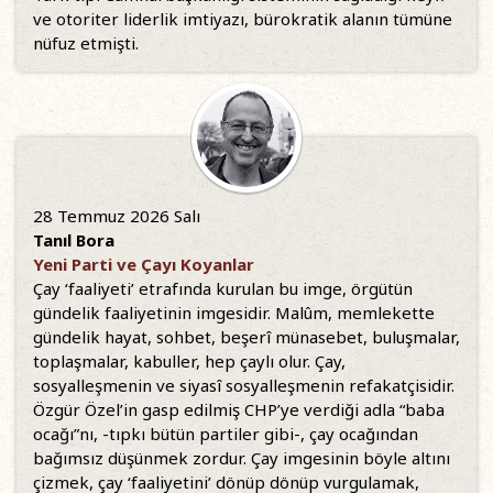
ve otoriter liderlik imtiyazı, bürokratik alanın tümüne
nüfuz etmişti.
28 Temmuz 2026 Salı
Tanıl Bora
Yeni Parti ve Çayı Koyanlar
Çay ‘faaliyeti’ etrafında kurulan bu imge, örgütün
gündelik faaliyetinin imgesidir. Malûm, memlekette
gündelik hayat, sohbet, beşerî münasebet, buluşmalar,
toplaşmalar, kabuller, hep çaylı olur. Çay,
sosyalleşmenin ve siyasî sosyalleşmenin refakatçisidir.
Özgür Özel’in gasp edilmiş CHP’ye verdiği adla “baba
ocağı”nı, -tıpkı bütün partiler gibi-, çay ocağından
bağımsız düşünmek zordur. Çay imgesinin böyle altını
çizmek, çay ‘faaliyetini’ dönüp dönüp vurgulamak,