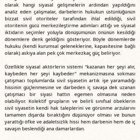
olarak hangi siyasal gelişmelerin ardından yapıldığını
analiz eden çalışmalar, darbelerin hukukun üstünlüğünün
bizzat sivil otoriteler tarafından ihlal edildiği, sivil
otoritenin gücü merkezileştirme adımları attığı ve siyasal
iktidarın seçimler yoluyla dönüşümünün önünün kesildiği
dönemlere denk geldiğini gösteriyor. Böyle dönemlerde
hukuku (kendi kurumsal geleneklerine, kapasitesine bağlı
olarak) askıya alan pek çok merkezkaç güç beliriyor.
Özellikle siyasal aktörlerin sistemi “kazanan her şeyi alır,
kaybeden her şeyi kaybeder” mekanizmasına sokması
çatışmacı toplumlarda sivil siyasetin artık işe yaramadığı
hissinin güçlenmesine ve darbeden iç savaşa dek uzanan
çatışmacı bir siyasi hattın egemen olmasına neden
olabiliyor. Kolektif grupların ve belirli sınıfsal öbeklerin
sivil siyasetin kendi hak taleplerini ve görünme arzularını
tamamen dışarda bıraktığını düşünüyor olması ve bunun
yarattığı öfke ve adaletsizlik hissi hem darbenin hem de iç
savaşın beslendiği ana damarlardan.