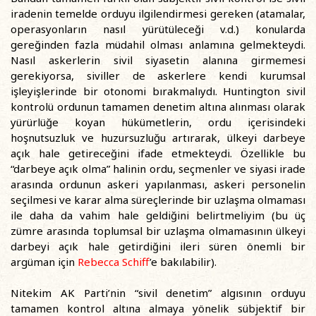
iradenin temelde orduyu ilgilendirmesi gereken (atamalar,
operasyonların nasıl yürütüleceği v.d.) konularda
gereğinden fazla müdahil olması anlamına gelmekteydi.
Nasıl askerlerin sivil siyasetin alanına girmemesi
gerekiyorsa, siviller de askerlere kendi kurumsal
işleyişlerinde bir otonomi bırakmalıydı. Huntington sivil
kontrolü ordunun tamamen denetim altına alınması olarak
yürürlüğe koyan hükümetlerin, ordu içerisindeki
hoşnutsuzluk ve huzursuzluğu artırarak, ülkeyi darbeye
açık hale getireceğini ifade etmekteydi. Özellikle bu
“darbeye açık olma” halinin ordu, seçmenler ve siyasi irade
arasında ordunun askeri yapılanması, askeri personelin
seçilmesi ve karar alma süreçlerinde bir uzlaşma olmaması
ile daha da vahim hale geldiğini belirtmeliyim (bu üç
zümre arasında toplumsal bir uzlaşma olmamasının ülkeyi
darbeyi açık hale getirdiğini ileri süren önemli bir
argüman için
Rebecca Schiff
’e bakılabilir).
Nitekim AK Parti’nin “sivil denetim” algısının orduyu
tamamen kontrol altına almaya yönelik sübjektif bir