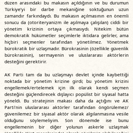
düzen arasındaki bu makasın açıldığının ve bu durumun
Türkiye’yi bir darbe mekaniğine soktuğunun uzun
zamandır farkındaydı. Bu makasın açılmasının en önemli
sonucu da (otoriteryanizm ile aşılmaya çalışılan) ciddi bir
yönetim krizinin ortaya çıkmasıydı. Nitekim bütün
demokratik hükümetler seçimlerle iktidara gelirler, ama
hiçbiri seçmenler tarafından yönetilmez. Yönetmek
bürokratik bir uzlaşmadır. Bürokrasinin (özellikle güvenlik
bürokrasinin), sermayenin ve uluslararası aktörlerin
desteğini gerektirir.
AK Parti tam da bu uzlaşmayı devlet içinde kaybettiği
noktada bir yönetim krizine girdi; bu yönetim krizini
engellemek/ertelemek için ilk olarak kendi seçmen
desteğini güçlendirecek dışlayıcı popülist bir siyasal hatta
yöneldi. Bu stratejinin makası daha da açtığını ve AK
Parti’nin uluslararası aktörler tarafından öngörülemez/
güvenilemez bir siyasal aktör olarak algılanmasına vesile
olduğunu söylemeliyim. Son dönemde ise bunu
engellemenin bir diğer yolunun askerle uzlaşmak