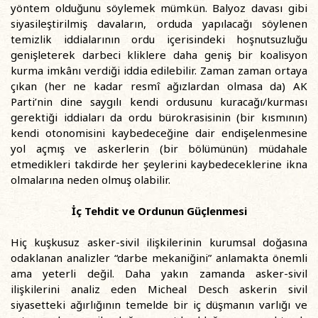
yöntem olduğunu söylemek mümkün. Balyoz davası gibi
siyasileştirilmiş davaların, orduda yapılacağı söylenen
temizlik iddialarının ordu içerisindeki hoşnutsuzluğu
genişleterek darbeci kliklere daha geniş bir koalisyon
kurma imkânı verdiği iddia edilebilir. Zaman zaman ortaya
çıkan (her ne kadar resmî ağızlardan olmasa da) AK
Parti’nin dine saygılı kendi ordusunu kuracağı/kurması
gerektiği iddiaları da ordu bürokrasisinin (bir kısmının)
kendi otonomisini kaybedeceğine dair endişelenmesine
yol açmış ve askerlerin (bir bölümünün) müdahale
etmedikleri takdirde her şeylerini kaybedeceklerine ikna
olmalarına neden olmuş olabilir.
İç Tehdit ve Ordunun Güçlenmesi
Hiç kuşkusuz asker-sivil ilişkilerinin kurumsal doğasına
odaklanan analizler “darbe mekaniğini” anlamakta önemli
ama yeterli değil. Daha yakın zamanda asker-sivil
ilişkilerini analiz eden Micheal Desch askerin sivil
siyasetteki ağırlığının temelde bir iç düşmanın varlığı ve