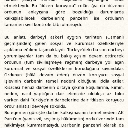
etmekteydi. Bu “düzen koruyucu” rolün (ya da düzenin
ordunun anlayışına göre bozulduğu durumlarda
kalkışılabilecek darbelerin) panzehri ise orduların
tamamen sivil kontrole tâbi olmasıydı.
Bu anlatı, darbeyi askeri aygıtın tarihten (Osmanlı
geçmişinden) gelen sosyal ve kurumsal özellikleriyle
açıklama eğilimi taşımaktaydı. Türkiye’deki bu son darbeyi
yorumlayanlar tam da bu bakış açısını devam ettirerek
ordunun (tüm sivilleşmeye rağmen) darbeye yol açan
kurumsal ve sosyal özelliklerini koruduğunu savundular.
Ordunun (hâlâ devam eden) düzen koruyucu sosyal
işlevinin darbenin temel nedeni olduğunu iddia etiler.
Kısacası henüz darbenin ortaya çıkma koşullarına, kimin,
neden, nasıl yaptığına dair elimizde oldukça az bilgi
varken dahi Türkiye’nin darbelerine dair “düzen koruyucu
ordu” anlatısı devreye sokuldu.
Bu egemen görüşte darbe kalkışmasının temel nedeni AK
Parti’nin (yani sivil, seçilmiş hükümetin) ordu üzerinde tam
hâkimiyet kuramamasıydı. Darbenin panzehri olarak da