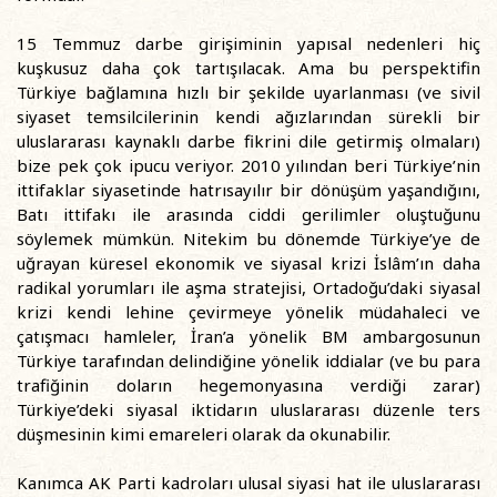
15 Temmuz darbe girişiminin yapısal nedenleri hiç
kuşkusuz daha çok tartışılacak. Ama bu perspektifin
Türkiye bağlamına hızlı bir şekilde uyarlanması (ve sivil
siyaset temsilcilerinin kendi ağızlarından sürekli bir
uluslararası kaynaklı darbe fikrini dile getirmiş olmaları)
bize pek çok ipucu veriyor. 2010 yılından beri Türkiye’nin
ittifaklar siyasetinde hatrısayılır bir dönüşüm yaşandığını,
Batı ittifakı ile arasında ciddi gerilimler oluştuğunu
söylemek mümkün. Nitekim bu dönemde Türkiye’ye de
uğrayan küresel ekonomik ve siyasal krizi İslâm’ın daha
radikal yorumları ile aşma stratejisi, Ortadoğu’daki siyasal
krizi kendi lehine çevirmeye yönelik müdahaleci ve
çatışmacı hamleler, İran’a yönelik BM ambargosunun
Türkiye tarafından delindiğine yönelik iddialar (ve bu para
trafiğinin doların hegemonyasına verdiği zarar)
Türkiye’deki siyasal iktidarın uluslararası düzenle ters
düşmesinin kimi emareleri olarak da okunabilir.
Kanımca AK Parti kadroları ulusal siyasi hat ile uluslararası