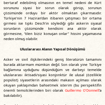
bertaraf edebilmiş olmasının en temel nedeni de Kürt
sorununu siyasi bir sorun olarak görüp, sorunun
çözümünde orduyu bir aktör olmaktan çıkarmasıdır.
Türkiye’nin 7 Haziran’dan itibaren çatışmacı bir ortama
girmesi ise tıpkı Desch’in söylediği gibi askerin siyasal
sorunların çözümünde kendisini ana aktör olarak
görmesine, “ölen biziz konuşan onlar” hissini yaşamasına
neden olmuş olabilir.
Uluslararası Alanın Yapısal Dönüşümü
Asker ve sivil ilişkilerindeki geniş literatürün tamamını
burada aktarmam mümkün değil. Son olarak yine Türkiye
bağlamına uyduğunu düşündüğüm ve darbeyi temelde
uluslararası iktisadi/siyasi konjonktür ile ulusal (özellikle
popülist) siyasetlerin arasındaki makasın açılması olarak
okuyan yaklaşımdan bahsetmek isterim (bu perspektifin
önemli temsilcilerinden biri olarak
Guillermo O’Donnell
’a
bakılabilir).