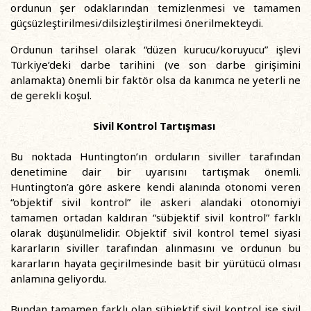
ordunun şer odaklarından temizlenmesi ve tamamen
güçsüzleştirilmesi/dilsizleştirilmesi önerilmekteydi.
Ordunun tarihsel olarak “düzen kurucu/koruyucu” işlevi
Türkiye’deki darbe tarihini (ve son darbe girişimini
anlamakta) önemli bir faktör olsa da kanımca ne yeterli ne
de gerekli koşul.
Sivil Kontrol Tartışması
Bu noktada Huntington’ın orduların siviller tarafından
denetimine dair bir uyarısını tartışmak önemli.
Huntington’a göre askere kendi alanında otonomi veren
“objektif sivil kontrol” ile askeri alandaki otonomiyi
tamamen ortadan kaldıran “sübjektif sivil kontrol” farklı
olarak düşünülmelidir. Objektif sivil kontrol temel siyasi
kararların siviller tarafından alınmasını ve ordunun bu
kararların hayata geçirilmesinde basit bir yürütücü olması
anlamına geliyordu.
Bundan tamamen farklı olan sübjektif sivil kontrol ise sivil