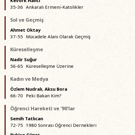
Kevork Hancı
35-36
Ankaralı Ermeni-Katolikler
Sol ve Geçmiş
Ahmet Oktay
37-55
Mücadele Alanı Olarak Geçmiş
Küreselleşme
Nadir Suğur
56-65
Küreselleşme Üzerine
Kadın ve Medya
Özlem Nudralı
,
Aksu Bora
66-70
Peki Bakan Kim?
Öğrenci Hareketi ve '90'lar
Semih Tatlıcan
72-75
1980 Sonrası Öğrenci Dernekleri
Rukiye Güneş