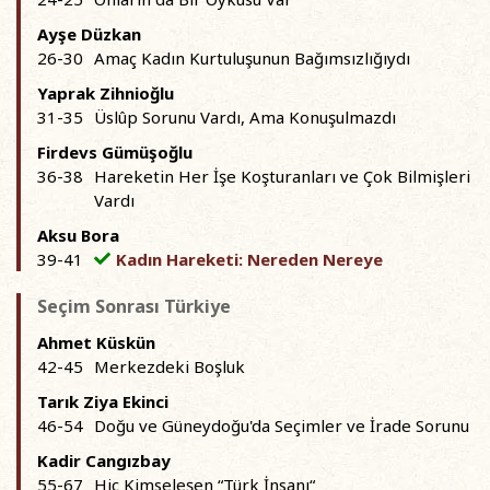
Ayşe Düzkan
26-30
Amaç Kadın Kurtuluşunun Bağımsızlığıydı
Yaprak Zihnioğlu
31-35
Üslûp Sorunu Vardı, Ama Konuşulmazdı
Firdevs Gümüşoğlu
36-38
Hareketin Her İşe Koşturanları ve Çok Bilmişleri
Vardı
Aksu Bora
39-41
Kadın Hareketi: Nereden Nereye
Seçim Sonrası Türkiye
Ahmet Küskün
42-45
Merkezdeki Boşluk
Tarık Ziya Ekinci
46-54
Doğu ve Güneydoğu'da Seçimler ve İrade Sorunu
Kadir Cangızbay
55-67
Hiç Kimseleşen “Türk İnsanı“