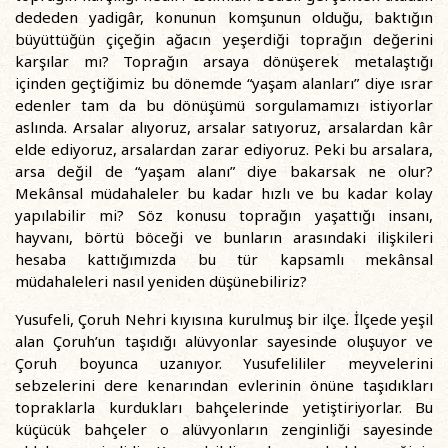
dededen yadigâr, konunun komşunun olduğu, baktığın
büyüttüğün çiçeğin ağacın yeşerdiği toprağın değerini
karşılar mı? Toprağın arsaya dönüşerek metalaştığı
içinden geçtiğimiz bu dönemde “yaşam alanları” diye ısrar
edenler tam da bu dönüşümü sorgulamamızı istiyorlar
aslında. Arsalar alıyoruz, arsalar satıyoruz, arsalardan kâr
elde ediyoruz, arsalardan zarar ediyoruz. Peki bu arsalara,
arsa değil de “yaşam alanı” diye bakarsak ne olur?
Mekânsal müdahaleler bu kadar hızlı ve bu kadar kolay
yapılabilir mi? Söz konusu toprağın yaşattığı insanı,
hayvanı, börtü böceği ve bunların arasındaki ilişkileri
hesaba kattığımızda bu tür kapsamlı mekânsal
müdahaleleri nasıl yeniden düşünebiliriz?
Yusufeli, Çoruh Nehri kıyısına kurulmuş bir ilçe. İlçede yeşil
alan Çoruh’un taşıdığı alüvyonlar sayesinde oluşuyor ve
Çoruh boyunca uzanıyor. Yusufelililer meyvelerini
sebzelerini dere kenarından evlerinin önüne taşıdıkları
topraklarla kurdukları bahçelerinde yetiştiriyorlar. Bu
küçücük bahçeler o alüvyonların zenginliği sayesinde