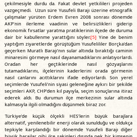
çekilmesiyle durdu da. Fakat devlet yetkilileri projeden
vazgeçmedi. Uzun süre Yusufeli Barajı üzerine etnografik
çalışmalar yürüten Erdem Evren 2008 sonrası dönemde
AKP’nin ilerleme vaadinin ve belirsizlikleri giderip
ekonomik fırsatlar yaratma pratiklerinin ilçede de duruma
dair bir kabullenme yarattığını söyler.
[5]
Yine de benim
yaptığım ziyaretlerde görüştüğüm Yusufelililer Borçka’dan
geçerken Muratlı Barajı’nın sular altında bıraktığı caminin
minaresini görmeye nasıl dayanamadıklarını anlatıyorlardı.
Oradan her geçtiklerinde nasıl gözyaşlarını
tutamadıklarını, ilçelerinin kaderlerini orada görmenin
nasıl canlarını acıttıklarını ifade ediyorlardı. Son yerel
seçimlerde Yusufeli’nin siyasi geleneğine aykırı bir şekilde
seçimleri AKP, CHP’den kıl payıyla, seçim sonuçlarına itiraz
ederek aldı. Bu durumun ilçe merkezinin sular altında
kalmasıyla ilgili olmadığını düşünmek biraz zor.
Türkiye’de küçük ölçekli HES’lerin büyük barajlara
alternatif, yenilenebilir enerji olarak sunulduğu ve oldukça
tepkiyle karşılandığı bir dönemde Yusufeli Barajı diğer
büyük barajlar gibi ilçe sakinleri dışında pek bir kimsenin