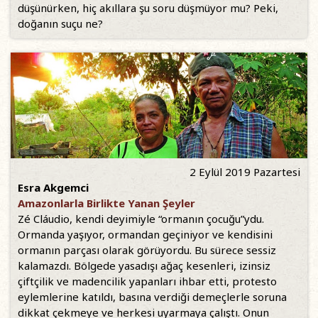
düşünürken, hiç akıllara şu soru düşmüyor mu? Peki,
doğanın suçu ne?
2 Eylül 2019 Pazartesi
Esra Akgemci
Amazonlarla Birlikte Yanan Şeyler
Zé Cláudio, kendi deyimiyle “ormanın çocuğu”ydu.
Ormanda yaşıyor, ormandan geçiniyor ve kendisini
ormanın parçası olarak görüyordu. Bu sürece sessiz
kalamazdı. Bölgede yasadışı ağaç kesenleri, izinsiz
çiftçilik ve madencilik yapanları ihbar etti, protesto
eylemlerine katıldı, basına verdiği demeçlerle soruna
dikkat çekmeye ve herkesi uyarmaya çalıştı. Onun