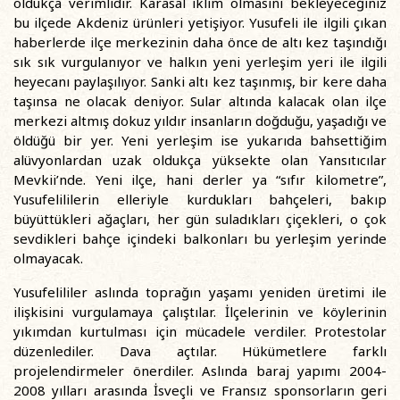
oldukça verimlidir. Karasal iklim olmasını bekleyeceğiniz
bu ilçede Akdeniz ürünleri yetişiyor. Yusufeli ile ilgili çıkan
haberlerde ilçe merkezinin daha önce de altı kez taşındığı
sık sık vurgulanıyor ve halkın yeni yerleşim yeri ile ilgili
heyecanı paylaşılıyor. Sanki altı kez taşınmış, bir kere daha
taşınsa ne olacak deniyor. Sular altında kalacak olan ilçe
merkezi altmış dokuz yıldır insanların doğduğu, yaşadığı ve
öldüğü bir yer. Yeni yerleşim ise yukarıda bahsettiğim
alüvyonlardan uzak oldukça yüksekte olan Yansıtıcılar
Mevkii’nde. Yeni ilçe, hani derler ya “sıfır kilometre”,
Yusufelililerin elleriyle kurdukları bahçeleri, bakıp
büyüttükleri ağaçları, her gün suladıkları çiçekleri, o çok
sevdikleri bahçe içindeki balkonları bu yerleşim yerinde
olmayacak.
Yusufelililer aslında toprağın yaşamı yeniden üretimi ile
ilişkisini vurgulamaya çalıştılar. İlçelerinin ve köylerinin
yıkımdan kurtulması için mücadele verdiler. Protestolar
düzenlediler. Dava açtılar. Hükümetlere farklı
projelendirmeler önerdiler. Aslında baraj yapımı 2004-
2008 yılları arasında İsveçli ve Fransız sponsorların geri