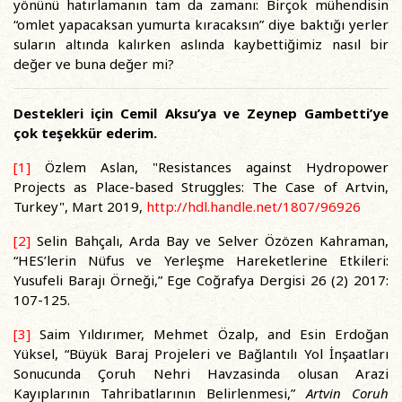
yönünü hatırlamanın tam da zamanı: Birçok mühendisin
“omlet yapacaksan yumurta kıracaksın” diye baktığı yerler
suların altında kalırken aslında kaybettiğimiz nasıl bir
değer ve buna değer mi?
Destekleri için Cemil Aksu’ya ve Zeynep Gambetti’ye
çok teşekkür ederim.
[1]
Özlem Aslan, "Resistances against Hydropower
Projects as Place-based Struggles: The Case of Artvin,
Turkey", Mart 2019,
http://hdl.handle.net/1807/96926
[2]
Selin Bahçalı, Arda Bay ve Selver Özözen Kahraman,
“HES’lerin Nüfus ve Yerleşme Hareketlerine Etkileri:
Yusufeli Barajı Örneği,” Ege Coğrafya Dergisi 26 (2) 2017:
107-125.
[3]
Saim Yıldırımer, Mehmet Özalp, and Esin Erdoğan
Yüksel, “Büyük Baraj Projeleri ve Bağlantılı Yol İnşaatları
Sonucunda Çoruh Nehri Havzasinda olusan Arazi
Kayıplarının Tahribatlarının Belirlenmesi,”
Artvin Coruh