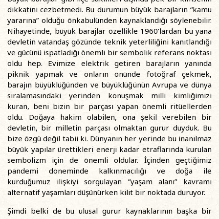
dikkatini cezbetmedi. Bu durumun büyük barajların “kamu
yararına” olduğu önkabulünden kaynaklandığı söylenebilir.
Nihayetinde, büyük barajlar özellikle 1960’lardan bu yana
devletin vatandaş gözünde teknik yeterliliğini kanıtlandığı
ve gücünü ispatladığı önemli bir sembolik referans noktası
oldu hep. Evimize elektrik getiren barajların yanında
piknik yapmak ve onların önünde fotoğraf çekmek,
barajın büyüklüğünden ve büyüklüğünün Avrupa ve dünya
sıralamasındaki yerinden konuşmak milli kimliğimizi
kuran, beni bizin bir parçası yapan önemli ritüellerden
oldu. Doğaya hakim olabilen, ona şekil verebilen bir
devletin, bir milletin parçası olmaktan gurur duyduk. Bu
bize özgü değil tabii ki. Dünyanın her yerinde bu inanılmaz
büyük yapılar ürettikleri enerji kadar etraflarında kurulan
sembolizm için de önemli oldular. İçinden geçtiğimiz
pandemi döneminde kalkınmacılığı ve doğa ile
kurduğumuz ilişkiyi sorgulayan ”yaşam alanı” kavramı
alternatif yaşamları düşünürken kilit bir noktada duruyor.
Şimdi belki de bu ulusal gurur kaynaklarının başka bir