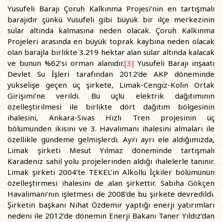
Yusufeli Barajı Çoruh Kalkınma Projesi’nin en tartışmalı
barajıdır çünkü Yusufeli gibi büyük bir ilçe merkezinin
sular altında kalmasına neden olacak. Çoruh Kalkınma
Projeleri arasında en büyük toprak kaybına neden olacak
olan barajla birlikte 3.219 hektar alan sular altında kalacak
ve bunun %62’si orman alanıdır.
[3]
Yusufeli Barajı inşaatı
Devlet Su İşleri tarafından 2012’de AKP döneminde
yükselişe geçen üç şirkete, Limak-Cengiz-Kolin Ortak
Girişimi’ne verildi. Bu üçlü elektrik dağıtımının
özelleştirilmesi ile birlikte dört dağıtım bölgesinin
ihalesini, Ankara-Sivas Hızlı Tren projesinin üç
bölümünden ikisini ve 3. Havalimanı ihalesini almaları ile
özellikle gündeme gelmişlerdi. Ayrı ayrı ele aldığımızda,
Limak şirketi Mesut Yılmaz döneminde tartışmalı
Karadeniz sahil yolu projelerinden aldığı ihalelerle tanınır.
Limak şirketi 2004’te TEKEL’in Alkollü İçkiler bölümünün
özelleştirmesi ihalesini de alan şirkettir. Sabiha Gökçen
Havalimanı’nın işletmesi de 2008’de bu şirkete devredildi.
Şirketin başkanı Nihat Özdemir yaptığı enerji yatırımları
nedeni ile 2012’de dönemin Enerji Bakanı Taner Yıldız’dan