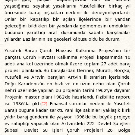
yaşadığımız seyahat yasaklarını Yusufelililer birkaç yıl
öncesinde baraj inşaatları nedeni ile deneyimliyorlardı.
Onlar bir kapatılıp bir açılan ilçelerinde bir yandan
geleceğini bildikleri bir yandan da gelmemesini umdukları
bugünün yarattığı araf durumunda sabahı karşıladılar
yıllardır. Bazılarının ise geceleri kâbusu oldu bu durum.
Yusufeli Barajı Çoruh Havzası Kalkınma Projesi’nin bir
parçası. Çoruh Havzası Kalkınma Projesi kapsamında 10
adeti ana kol üzerinde olmak üzere toplam 27 adet baraj
projesi planlandı. Bu barajlardan Deriner, Muratlı, Borçka,
Yusufeli ve Artvin barajları Artvin ili sınırları içerisinde.
Doğu Karadeniz’in en hızlı ve en uzun nehri olan Çoruh
nehri üzerinde yapılan bu projenin tarihi 1962’ye dayanır.
Projenin master planı 1982’de hazırlandı. Fizibilite raporu
ise 1986’da çıktı.
[2]
Finansal sorunlar nedeni ile Yusufeli
Barajı bugüne kadar sarktı. Yani ilçe sakinleri yaklaşık kırk
yıldır baraj gündemi ile yaşıyor. 1998’de bu büyük projeye
ev sahipliği yapacak olan Artvin’deki 222. Devlet Su işleri
Şubesi, Devlet Su işleri Çoruh Projeleri 26. Bölge