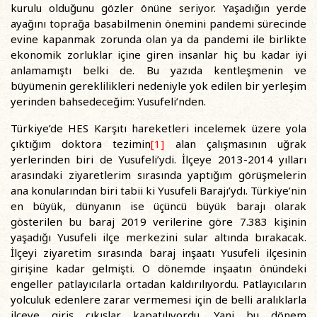
kurulu olduğunu gözler önüne seriyor. Yaşadığın yerde
ayağını toprağa basabilmenin önemini pandemi sürecinde
evine kapanmak zorunda olan ya da pandemi ile birlikte
ekonomik zorluklar içine giren insanlar hiç bu kadar iyi
anlamamıştı belki de. Bu yazıda kentleşmenin ve
büyümenin gereklilikleri nedeniyle yok edilen bir yerleşim
yerinden bahsedeceğim: Yusufeli’nden.
Türkiye’de HES Karşıtı hareketleri incelemek üzere yola
çıktığım doktora tezimin
[1]
alan çalışmasının uğrak
yerlerinden biri de Yusufeli’ydi. İlçeye 2013-2014 yılları
arasındaki ziyaretlerim sırasında yaptığım görüşmelerin
ana konularından biri tabii ki Yusufeli Barajı’ydı. Türkiye’nin
en büyük, dünyanın ise üçüncü büyük barajı olarak
gösterilen bu baraj 2019 verilerine göre 7.383 kişinin
yaşadığı Yusufeli ilçe merkezini sular altında bırakacak.
İlçeyi ziyaretim sırasında baraj inşaatı Yusufeli ilçesinin
girişine kadar gelmişti. O dönemde inşaatın önündeki
engeller patlayıcılarla ortadan kaldırılıyordu. Patlayıcıların
yolculuk edenlere zarar vermemesi için de belli aralıklarla
ilçeye giriş çıkışlar kapatılıyordu. Yani bu dönem