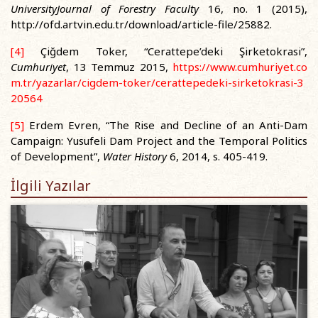
UniversityJournal of Forestry Faculty
16, no. 1 (2015),
http://ofd.artvin.edu.tr/download/article-file/25882.
[4]
Çiğdem Toker, “Cerattepe’deki Şirketokrasi”,
Cumhuriyet
, 13 Temmuz 2015,
https://www.cumhuriyet.co
m.tr/yazarlar/cigdem-toker/cerattepedeki-sirketokrasi-3
20564
[5]
Erdem Evren, “The Rise and Decline of an Anti-Dam
Campaign: Yusufeli Dam Project and the Temporal Politics
of Development”,
Water History
6, 2014, s. 405-419.
İlgili Yazılar