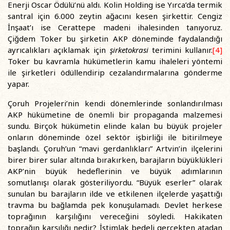
Enerji Oscar Ödülü’nü aldı. Kolin Holding ise Yırca’da termik
santral için 6.000 zeytin ağacını kesen şirkettir. Cengiz
İnşaat’ı ise Cerattepe madeni ihalesinden tanıyoruz.
Çiğdem Toker bu şirketin AKP döneminde faydalandığı
ayrıcalıkları açıklamak için
şirketokrasi
terimini kullanır.
[4]
Toker bu kavramla hükümetlerin kamu ihaleleri yöntemi
ile şirketleri ödüllendirip cezalandırmalarına gönderme
yapar.
Çoruh Projeleri’nin kendi dönemlerinde sonlandırılması
AKP hükümetine de önemli bir propaganda malzemesi
sundu. Birçok hükümetin elinde kalan bu büyük projeler
onların döneminde özel sektör işbirliği ile bitirilmeye
başlandı. Çoruh’un “mavi gerdanlıkları” Artvin’in ilçelerini
birer birer sular altında bırakırken, barajların büyüklükleri
AKP’nin büyük hedeflerinin ve büyük adımlarının
somutlanışı olarak gösteriliyordu. “Büyük eserler” olarak
sunulan bu barajların ilde ve etkilenen ilçelerde yaşattığı
travma bu bağlamda pek konuşulamadı. Devlet herkese
toprağının karşılığını vereceğini söyledi. Hakikaten
toprağın karşılığı nedir? İstimlak bedeli gerçekten atadan