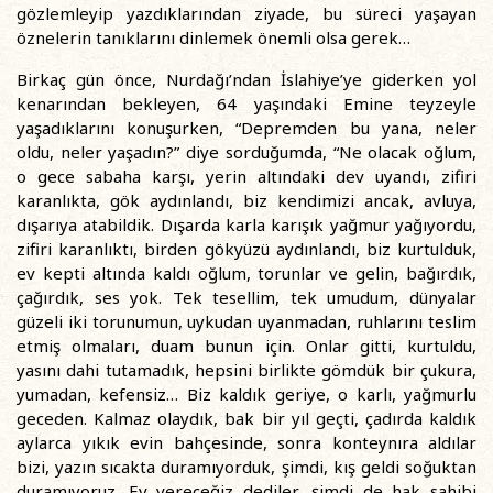
gözlemleyip yazdıklarından ziyade, bu süreci yaşayan
öznelerin tanıklarını dinlemek önemli olsa gerek…
Birkaç gün önce, Nurdağı’ndan İslahiye’ye giderken yol
kenarından bekleyen, 64 yaşındaki Emine teyzeyle
yaşadıklarını konuşurken, “Depremden bu yana, neler
oldu, neler yaşadın?” diye sorduğumda, “Ne olacak oğlum,
o gece sabaha karşı, yerin altındaki dev uyandı, zifiri
karanlıkta, gök aydınlandı, biz kendimizi ancak, avluya,
dışarıya atabildik. Dışarda karla karışık yağmur yağıyordu,
zifiri karanlıktı, birden gökyüzü aydınlandı, biz kurtulduk,
ev kepti altında kaldı oğlum, torunlar ve gelin, bağırdık,
çağırdık, ses yok. Tek tesellim, tek umudum, dünyalar
güzeli iki torunumun, uykudan uyanmadan, ruhlarını teslim
etmiş olmaları, duam bunun için. Onlar gitti, kurtuldu,
yasını dahi tutamadık, hepsini birlikte gömdük bir çukura,
yumadan, kefensiz… Biz kaldık geriye, o karlı, yağmurlu
geceden. Kalmaz olaydık, bak bir yıl geçti, çadırda kaldık
aylarca yıkık evin bahçesinde, sonra konteynıra aldılar
bizi, yazın sıcakta duramıyorduk, şimdi, kış geldi soğuktan
duramıyoruz. Ev vereceğiz dediler, şimdi de hak sahibi