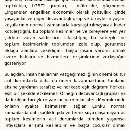
topluluklar, LGBTI grupları, mülteciler, göçmenler,
Çingeneler, engelliler, ekonomik olarak yoksulluk içinde
yaşayanlar ve diğer dezavantajlı grup ve bireylerin yaşam
koşullarının normal zamanlarla karşılaştırılmayacak kadar
kötüleştiğini, bu toplum kesimlerine ve bireylere yer yer
şiddete varan saldırıların sıklaştığını, bu sebeple bu
toplum kesimlerinin toplumdan izole olup, görünmez
olduğu alanlara çekildiğini, başta insani yardım olmak
üzere haklara ve hizmetlere erişimlerinin zorlaştığını
gösteriyor.
Bu açıdan, insan haklarının vazgeçilmezliğinin önemi bu tür
acil durumlarda daha da önem kazanmaktadır. Sanılanın
aksine yardımın tarafsız ve herkese eşit dağıtımı herkesi
eşit bir şekilde etkilemez. Örneğin dezavantajlı gruplar ya
da kırılgan bireylere yapılan yardımlar afet dönemlerinde
onların ayakta kalmalarını sağlar. Çünkü normal
zamanlarda dahi sağlıklı gıda ve temiz suya ulaşamayan bu
toplum kesimlerin acil durumlarda tümden yaşamsal
ihtiyaçlara erişimi kesilebilir ve başta çocuklar olmak