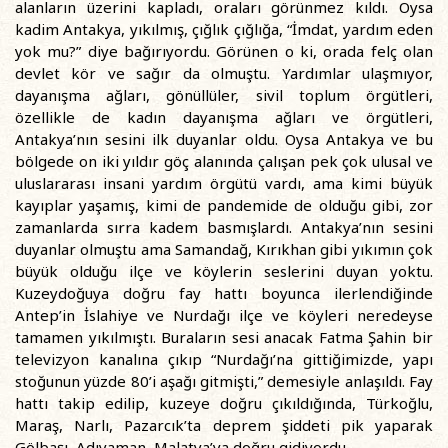
alanların üzerini kapladı, oraları görünmez kıldı. Oysa
kadim Antakya, yıkılmış, çığlık çığlığa, “İmdat, yardım eden
yok mu?” diye bağırıyordu. Görünen o ki, orada felç olan
devlet kör ve sağır da olmuştu. Yardımlar ulaşmıyor,
dayanışma ağları, gönüllüler, sivil toplum örgütleri,
özellikle de kadın dayanışma ağları ve örgütleri,
Antakya’nın sesini ilk duyanlar oldu. Oysa Antakya ve bu
bölgede on iki yıldır göç alanında çalışan pek çok ulusal ve
uluslararası insani yardım örgütü vardı, ama kimi büyük
kayıplar yaşamış, kimi de pandemide de olduğu gibi, zor
zamanlarda sırra kadem basmışlardı. Antakya’nın sesini
duyanlar olmuştu ama Samandağ, Kırıkhan gibi yıkımın çok
büyük olduğu ilçe ve köylerin seslerini duyan yoktu.
Kuzeydoğuya doğru fay hattı boyunca ilerlendiğinde
Antep’in İslahiye ve Nurdağı ilçe ve köyleri neredeyse
tamamen yıkılmıştı. Buraların sesi anacak Fatma Şahin bir
televizyon kanalına çıkıp “Nurdağı’na gittiğimizde, yapı
stoğunun yüzde 80’i aşağı gitmişti,” demesiyle anlaşıldı. Fay
hattı takip edilip, kuzeye doğru çıkıldığında, Türkoğlu,
Maraş, Narlı, Pazarcık’ta deprem şiddeti pik yaparak
Gölbaşı, Adıyaman, Malatya’ya doğru gidiyordu.