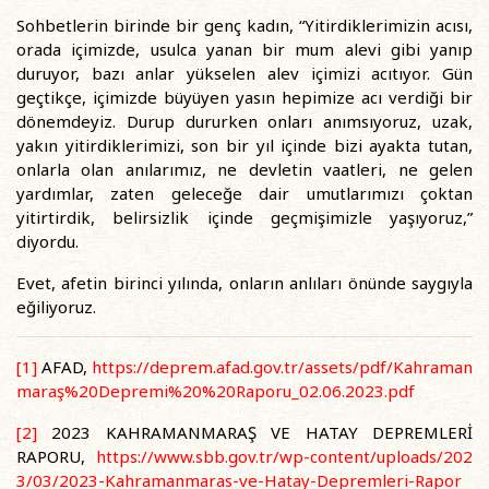
Sohbetlerin birinde bir genç kadın, “Yitirdiklerimizin acısı,
orada içimizde, usulca yanan bir mum alevi gibi yanıp
duruyor, bazı anlar yükselen alev içimizi acıtıyor. Gün
geçtikçe, içimizde büyüyen yasın hepimize acı verdiği bir
dönemdeyiz. Durup dururken onları anımsıyoruz, uzak,
yakın yitirdiklerimizi, son bir yıl içinde bizi ayakta tutan,
onlarla olan anılarımız, ne devletin vaatleri, ne gelen
yardımlar, zaten geleceğe dair umutlarımızı çoktan
yitirtirdik, belirsizlik içinde geçmişimizle yaşıyoruz,”
diyordu.
Evet, afetin birinci yılında, onların anlıları önünde saygıyla
eğiliyoruz.
[1]
AFAD,
https://deprem.afad.gov.tr/assets/pdf/Kahraman
maraş%20Depremi%20%20Raporu_02.06.2023.pdf
[2]
2023 KAHRAMANMARAŞ VE HATAY DEPREMLERİ
RAPORU,
https://www.sbb.gov.tr/wp-content/uploads/202
3/03/2023-Kahramanmaras-ve-Hatay-Depremleri-Rapor