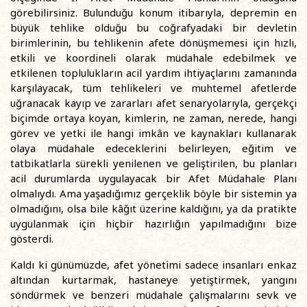
görebilirsiniz. Bulunduğu konum itibarıyla, depremin en
büyük tehlike olduğu bu coğrafyadaki bir devletin
birimlerinin, bu tehlikenin afete dönüşmemesi için hızlı,
etkili ve koordineli olarak müdahale edebilmek ve
etkilenen toplulukların acil yardım ihtiyaçlarını zamanında
karşılayacak, tüm tehlikeleri ve muhtemel afetlerde
uğranacak kayıp ve zararları afet senaryolarıyla, gerçekçi
biçimde ortaya koyan, kimlerin, ne zaman, nerede, hangi
görev ve yetki ile hangi imkân ve kaynakları kullanarak
olaya müdahale edeceklerini belirleyen, eğitim ve
tatbikatlarla sürekli yenilenen ve geliştirilen, bu planları
acil durumlarda uygulayacak bir Afet Müdahale Planı
olmalıydı. Ama yaşadığımız gerçeklik böyle bir sistemin ya
olmadığını, olsa bile kâğıt üzerine kaldığını, ya da pratikte
uygulanmak için hiçbir hazırlığın yapılmadığını bize
gösterdi.
Kaldı ki günümüzde, afet yönetimi sadece insanları enkaz
altından kurtarmak, hastaneye yetiştirmek, yangını
söndürmek ve benzeri müdahale çalışmalarını sevk ve