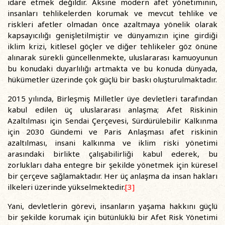
idare etmek değildir. Aksine modern afet yönetiminin,
insanları tehlikelerden korumak ve mevcut tehlike ve
riskleri afetler olmadan önce azaltmaya yönelik olarak
kapsayıcılığı genişletilmiştir ve dünyamızın içine girdiği
iklim krizi, kitlesel göçler ve diğer tehlikeler göz önüne
alınarak sürekli güncellenmekte, uluslararası kamuoyunun
bu konudaki duyarlılığı artmakta ve bu konuda dünyada,
hükümetler üzerinde çok güçlü bir baskı oluşturulmaktadır.
2015 yılında, Birleşmiş Milletler üye devletleri tarafından
kabul edilen üç uluslararası anlaşma; Afet Riskinin
Azaltılması için Sendai Çerçevesi, Sürdürülebilir Kalkınma
için 2030 Gündemi ve Paris Anlaşması afet riskinin
azaltılması, insani kalkınma ve iklim riski yönetimi
arasındaki birlikte çalışabilirliği kabul ederek, bu
zorlukları daha entegre bir şekilde yönetmek için küresel
bir çerçeve sağlamaktadır. Her üç anlaşma da insan hakları
ilkeleri üzerinde yükselmektedir.
[3]
Yani, devletlerin görevi, insanların yaşama hakkını güçlü
bir şekilde korumak için bütünlüklü bir Afet Risk Yönetimi