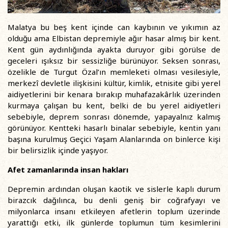
Malatya bu beş kent içinde can kaybının ve yıkımın az
olduğu ama Elbistan depremiyle ağır hasar almış bir kent.
Kent gün aydınlığında ayakta duruyor gibi görülse de
geceleri ışıksız bir sessizliğe bürünüyor. Seksen sonrası,
özelikle de Turgut Özal’ın memleketi olması vesilesiyle,
merkezî devletle ilişkisini kültür, kimlik, etnisite gibi yerel
aidiyetlerini bir kenara bırakıp muhafazakârlık üzerinden
kurmaya çalışan bu kent, belki de bu yerel aidiyetleri
sebebiyle, deprem sonrası dönemde, yapayalnız kalmış
görünüyor. Kentteki hasarlı binalar sebebiyle, kentin yanı
başına kurulmuş Geçici Yaşam Alanlarında on binlerce kişi
bir belirsizlik içinde yaşıyor.
Afet zamanlarında insan hakları
Depremin ardından oluşan kaotik ve sislerle kaplı durum
birazcık dağılınca, bu denli geniş bir coğrafyayı ve
milyonlarca insanı etkileyen afetlerin toplum üzerinde
yarattığı etki, ilk günlerde toplumun tüm kesimlerini