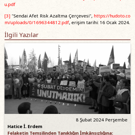
u.pdf
[3]
"Sendai Afet Risk Azaltma Çerçevesi",
https://hudoto.co
m/uploads/0/1696344812.pdf
, erişim tarihi: 16 Ocak 2024.
İlgili Yazılar
8 Şubat 2024 Perşembe
Hatice İ. Erdem
Felaketin Temsilinden Tanıklığın İmkânsızlığına: