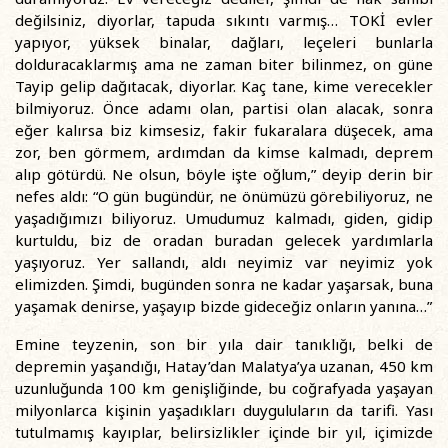
değilsiniz, diyorlar, tapuda sıkıntı varmış… TOKİ evler
yapıyor, yüksek binalar, dağları, leçeleri bunlarla
dolduracaklarmış ama ne zaman biter bilinmez, on güne
Tayip gelip dağıtacak, diyorlar. Kaç tane, kime verecekler
bilmiyoruz. Önce adamı olan, partisi olan alacak, sonra
eğer kalırsa biz kimsesiz, fakir fukaralara düşecek, ama
zor, ben görmem, ardımdan da kimse kalmadı, deprem
alıp götürdü. Ne olsun, böyle işte oğlum,” deyip derin bir
nefes aldı: “O gün bugündür, ne önümüzü görebiliyoruz, ne
yaşadığımızı biliyoruz. Umudumuz kalmadı, giden, gidip
kurtuldu, biz de oradan buradan gelecek yardımlarla
yaşıyoruz. Yer sallandı, aldı neyimiz var neyimiz yok
elimizden. Şimdi, bugünden sonra ne kadar yaşarsak, buna
yaşamak denirse, yaşayıp bizde gideceğiz onların yanına…”
Emine teyzenin, son bir yıla dair tanıklığı, belki de
depremin yaşandığı, Hatay’dan Malatya’ya uzanan, 450 km
uzunluğunda 100 km genişliğinde, bu coğrafyada yaşayan
milyonlarca kişinin yaşadıkları duyguluların da tarifi. Yası
tutulmamış kayıplar, belirsizlikler içinde bir yıl, içimizde