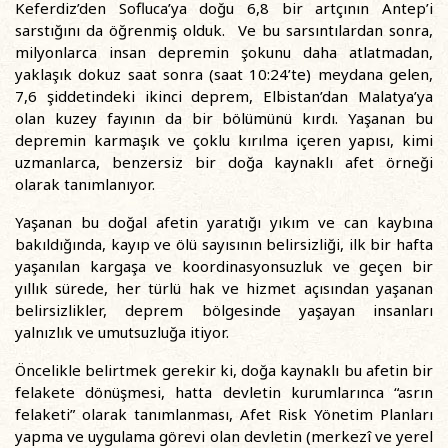
Keferdiz’den Sofluca’ya doğu 6,8 bir artçının Antep’i
sarstığını da öğrenmiş olduk. Ve bu sarsıntılardan sonra,
milyonlarca insan depremin şokunu daha atlatmadan,
yaklaşık dokuz saat sonra (saat 10:24’te) meydana gelen,
7,6 şiddetindeki ikinci deprem, Elbistan’dan Malatya’ya
olan kuzey fayının da bir bölümünü kırdı. Yaşanan bu
depremin karmaşık ve çoklu kırılma içeren yapısı, kimi
uzmanlarca, benzersiz bir doğa kaynaklı afet örneği
olarak tanımlanıyor.
Yaşanan bu doğal afetin yaratığı yıkım ve can kaybına
bakıldığında, kayıp ve ölü sayısının belirsizliği, ilk bir hafta
yaşanılan kargaşa ve koordinasyonsuzluk ve geçen bir
yıllık sürede, her türlü hak ve hizmet açısından yaşanan
belirsizlikler, deprem bölgesinde yaşayan insanları
yalnızlık ve umutsuzluğa itiyor.
Öncelikle belirtmek gerekir ki, doğa kaynaklı bu afetin bir
felakete dönüşmesi, hatta devletin kurumlarınca “asrın
felaketi” olarak tanımlanması, Afet Risk Yönetim Planları
yapma ve uygulama görevi olan devletin (merkezî ve yerel