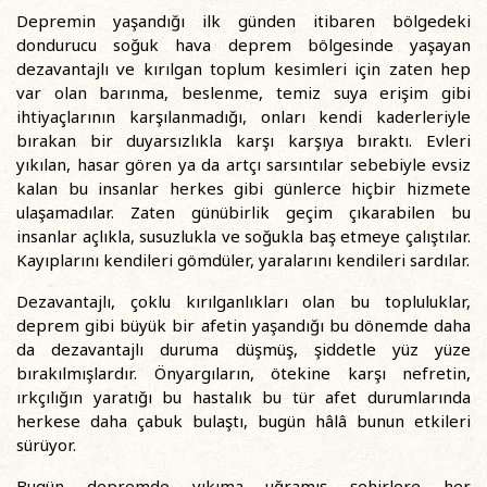
Depremin yaşandığı ilk günden itibaren bölgedeki
dondurucu soğuk hava deprem bölgesinde yaşayan
dezavantajlı ve kırılgan toplum kesimleri için zaten hep
var olan barınma, beslenme, temiz suya erişim gibi
ihtiyaçlarının karşılanmadığı, onları kendi kaderleriyle
bırakan bir duyarsızlıkla karşı karşıya bıraktı. Evleri
yıkılan, hasar gören ya da artçı sarsıntılar sebebiyle evsiz
kalan bu insanlar herkes gibi günlerce hiçbir hizmete
ulaşamadılar. Zaten günübirlik geçim çıkarabilen bu
insanlar açlıkla, susuzlukla ve soğukla baş etmeye çalıştılar.
Kayıplarını kendileri gömdüler, yaralarını kendileri sardılar.
Dezavantajlı, çoklu kırılganlıkları olan bu topluluklar,
deprem gibi büyük bir afetin yaşandığı bu dönemde daha
da dezavantajlı duruma düşmüş, şiddetle yüz yüze
bırakılmışlardır. Önyargıların, ötekine karşı nefretin,
ırkçılığın yaratığı bu hastalık bu tür afet durumlarında
herkese daha çabuk bulaştı, bugün hâlâ bunun etkileri
sürüyor.
Bugün depremde yıkıma uğramış şehirlere her