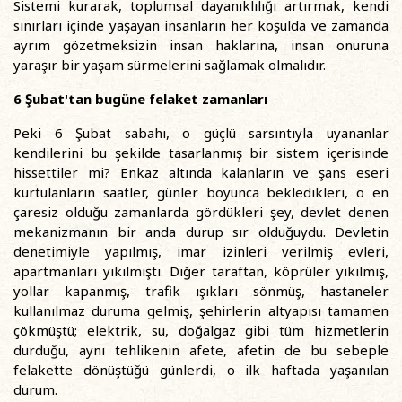
Sistemi kurarak, toplumsal dayanıklılığı artırmak, kendi
sınırları içinde yaşayan insanların her koşulda ve zamanda
ayrım gözetmeksizin insan haklarına, insan onuruna
yaraşır bir yaşam sürmelerini sağlamak olmalıdır.
6 Şubat'tan bugüne felaket zamanları
Peki 6 Şubat sabahı, o güçlü sarsıntıyla uyananlar
kendilerini bu şekilde tasarlanmış bir sistem içerisinde
hissettiler mi? Enkaz altında kalanların ve şans eseri
kurtulanların saatler, günler boyunca bekledikleri, o en
çaresiz olduğu zamanlarda gördükleri şey, devlet denen
mekanizmanın bir anda durup sır olduğuydu. Devletin
denetimiyle yapılmış, imar izinleri verilmiş evleri,
apartmanları yıkılmıştı. Diğer taraftan, köprüler yıkılmış,
yollar kapanmış, trafik ışıkları sönmüş, hastaneler
kullanılmaz duruma gelmiş, şehirlerin altyapısı tamamen
çökmüştü; elektrik, su, doğalgaz gibi tüm hizmetlerin
durduğu, aynı tehlikenin afete, afetin de bu sebeple
felakette dönüştüğü günlerdi, o ilk haftada yaşanılan
durum.