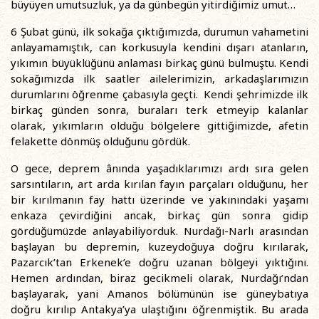
büyüyen umutsuzluk, ya da günbegün yitirdiğimiz umut…
6 Şubat günü, ilk sokağa çıktığımızda, durumun vahametini
anlayamamıştık, can korkusuyla kendini dışarı atanların,
yıkımın büyüklüğünü anlaması birkaç günü bulmuştu. Kendi
sokağımızda ilk saatler ailelerimizin, arkadaşlarımızın
durumlarını öğrenme çabasıyla geçti. Kendi şehrimizde ilk
birkaç günden sonra, buraları terk etmeyip kalanlar
olarak, yıkımların olduğu bölgelere gittiğimizde, afetin
felakette dönmüş olduğunu gördük.
O gece, deprem ânında yaşadıklarımızı ardı sıra gelen
sarsıntıların, art arda kırılan fayın parçaları olduğunu, her
bir kırılmanın fay hattı üzerinde ve yakınındaki yaşamı
enkaza çevirdiğini ancak, birkaç gün sonra gidip
gördüğümüzde anlayabiliyorduk. Nurdağı-Narlı arasından
başlayan bu depremin, kuzeydoğuya doğru kırılarak,
Pazarcık’tan Erkenek’e doğru uzanan bölgeyi yıktığını.
Hemen ardından, biraz gecikmeli olarak, Nurdağı’ndan
başlayarak, yani Amanos bölümünün ise güneybatıya
doğru kırılıp Antakya’ya ulaştığını öğrenmiştik. Bu arada