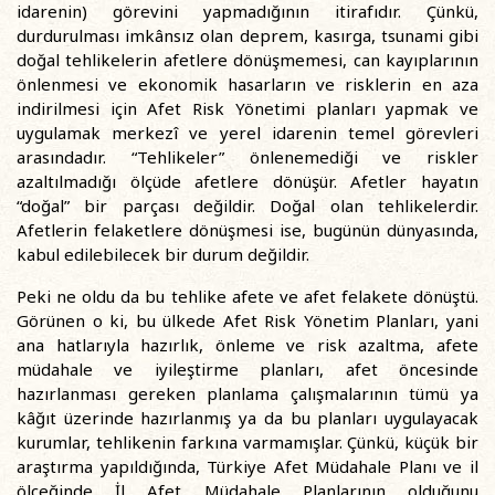
idarenin) görevini yapmadığının itirafıdır. Çünkü,
durdurulması imkânsız olan deprem, kasırga, tsunami gibi
doğal tehlikelerin afetlere dönüşmemesi, can kayıplarının
önlenmesi ve ekonomik hasarların ve risklerin en aza
indirilmesi için Afet Risk Yönetimi planları yapmak ve
uygulamak merkezî ve yerel idarenin temel görevleri
arasındadır. “Tehlikeler” önlenemediği ve riskler
azaltılmadığı ölçüde afetlere dönüşür. Afetler hayatın
“doğal” bir parçası değildir. Doğal olan tehlikelerdir.
Afetlerin felaketlere dönüşmesi ise, bugünün dünyasında,
kabul edilebilecek bir durum değildir.
Peki ne oldu da bu tehlike afete ve afet felakete dönüştü.
Görünen o ki, bu ülkede Afet Risk Yönetim Planları, yani
ana hatlarıyla hazırlık, önleme ve risk azaltma, afete
müdahale ve iyileştirme planları, afet öncesinde
hazırlanması gereken planlama çalışmalarının tümü ya
kâğıt üzerinde hazırlanmış ya da bu planları uygulayacak
kurumlar, tehlikenin farkına varmamışlar. Çünkü, küçük bir
araştırma yapıldığında, Türkiye Afet Müdahale Planı ve il
ölçeğinde İl Afet Müdahale Planlarının olduğunu