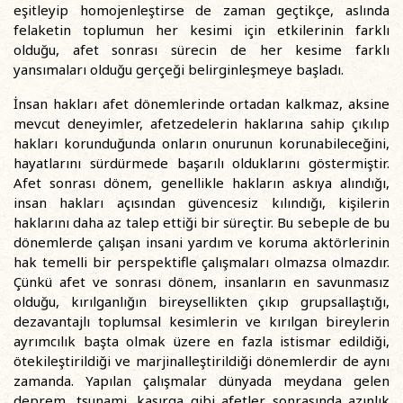
eşitleyip homojenleştirse de zaman geçtikçe, aslında
felaketin toplumun her kesimi için etkilerinin farklı
olduğu, afet sonrası sürecin de her kesime farklı
yansımaları olduğu gerçeği belirginleşmeye başladı.
İnsan hakları afet dönemlerinde ortadan kalkmaz, aksine
mevcut deneyimler, afetzedelerin haklarına sahip çıkılıp
hakları korunduğunda onların onurunun korunabileceğini,
hayatlarını sürdürmede başarılı olduklarını göstermiştir.
Afet sonrası dönem, genellikle hakların askıya alındığı,
insan hakları açısından güvencesiz kılındığı, kişilerin
haklarını daha az talep ettiği bir süreçtir. Bu sebeple de bu
dönemlerde çalışan insani yardım ve koruma aktörlerinin
hak temelli bir perspektifle çalışmaları olmazsa olmazdır.
Çünkü afet ve sonrası dönem, insanların en savunmasız
olduğu, kırılganlığın bireysellikten çıkıp grupsallaştığı,
dezavantajlı toplumsal kesimlerin ve kırılgan bireylerin
ayrımcılık başta olmak üzere en fazla istismar edildiği,
ötekileştirildiği ve marjinalleştirildiği dönemlerdir de aynı
zamanda. Yapılan çalışmalar dünyada meydana gelen
deprem, tsunami, kasırga gibi afetler sonrasında azınlık