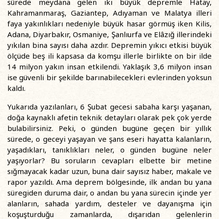
sürede meydana gelen iki büyük depremle Hatay,
Kahramanmaraş, Gaziantep, Adıyaman ve Malatya illeri
faya yakınlıkları nedeniyle büyük hasar görmüş iken Kilis,
Adana, Diyarbakır, Osmaniye, Şanlıurfa ve Elâzığ illerindeki
yıkılan bina sayısı daha azdır. Depremin yıkıcı etkisi büyük
ölçüde beş ili kapsasa da komşu illerle birlikte on bir ilde
14 milyon yakın insan etkilendi. Yaklaşık 3,6 milyon insan
ise güvenli bir şekilde barınabilecekleri evlerinden yoksun
kaldı.
Yukarıda yazılanları, 6 Şubat gecesi sabaha karşı yaşanan,
doğa kaynaklı afetin teknik detayları olarak pek çok yerde
bulabilirsiniz. Peki, o günden bugüne geçen bir yıllık
sürede, o geceyi yaşayan ve şans eseri hayatta kalanların,
yaşadıkları, tanıklıkları neler, o günden bugüne neler
yaşıyorlar? Bu soruların cevapları elbette bir metine
sığmayacak kadar uzun, buna dair sayısız haber, makale ve
rapor yazıldı. Ama deprem bölgesinde, ilk andan bu yana
süregiden duruma dair, o andan bu yana sürecin içinde yer
alanların, sahada yardım, desteler ve dayanışma için
koşuşturduğu zamanlarda, dışarıdan gelenlerin