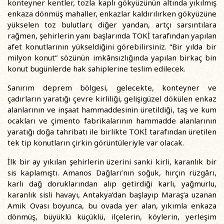
konteyner kentler, tozla kaplı gökyüzünün altında yıkılmış
enkaza dönmüş mahaller, enkazlar kaldırılırken gökyüzüne
yükselen toz bulutları; diğer yandan, artçı sarsıntılara
rağmen, şehirlerin yanı başlarında TOKİ tarafından yapılan
afet konutlarının yükseldiğini görebilirsiniz. “Bir yılda bir
milyon konut” sözünün imkânsızlığında yapılan birkaç bin
konut bugünlerde hak sahiplerine teslim edilecek.
Sanırım deprem bölgesi, gelecekte, konteyner ve
çadırların yaratığı çevre kirliliği, gelişigüzel dökülen enkaz
alanlarının ve inşaat hammaddesinin üretildiği, taş ve kum
ocakları ve çimento fabrikalarının hammadde alanlarının
yaratığı doğa tahribatı ile birlikte TOKİ tarafından üretilen
tek tip konutların çirkin görüntüleriyle var olacak.
İlk bir ay yıkılan şehirlerin üzerini sanki kirli, karanlık bir
sis kaplamıştı. Amanos Dağları’nın soğuk, hırçın rüzgârı,
karlı dağ doruklarından alıp getirdiği karlı, yağmurlu,
karanlık sisli havayı, Antakya’dan başlayıp Maraş’a uzanan
Amik Ovası boyunca, bu ovada yer alan, yıkımla enkaza
dönmüş, büyüklü küçüklü, ilçelerin, köylerin, yerleşim