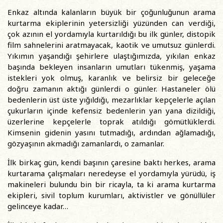
Enkaz altında kalanların büyük bir çoğunluğunun arama
kurtarma ekiplerinin yetersizliği yüzünden can verdiği,
çok azının el yordamıyla kurtarıldığı bu ilk günler, distopik
film sahnelerini aratmayacak, kaotik ve umutsuz günlerdi.
Yıkımın yaşandığı şehirlere ulaştığımızda, yıkılan enkaz
başında bekleyen insanların umutları tükenmiş, yaşama
istekleri yok olmuş, karanlık ve belirsiz bir geleceğe
doğru zamanın aktığı günlerdi o günler. Hastaneler ölü
bedenlerin üst üste yığıldığı, mezarlıklar kepçelerle açılan
çukurların içinde kefensiz bedenlerin yan yana dizildiği,
üzerlerine kepçelerle toprak atıldığı gömütlüklerdi.
Kimsenin gidenin yasını tutmadığı, ardından ağlamadığı,
gözyaşının akmadığı zamanlardı, o zamanlar.
İlk birkaç gün, kendi başının çaresine baktı herkes, arama
kurtarama çalışmaları neredeyse el yordamıyla yürüdü, iş
makineleri bulundu bin bir ricayla, ta ki arama kurtarma
ekipleri, sivil toplum kurumları, aktivistler ve gönüllüler
gelinceye kadar…