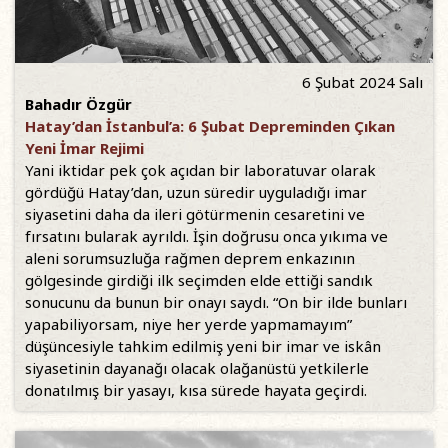
6 Şubat 2024 Salı
Bahadır Özgür
Hatay’dan İstanbul’a: 6 Şubat Depreminden Çıkan
Yeni İmar Rejimi
Yani iktidar pek çok açıdan bir laboratuvar olarak
gördüğü Hatay’dan, uzun süredir uyguladığı imar
siyasetini daha da ileri götürmenin cesaretini ve
fırsatını bularak ayrıldı. İşin doğrusu onca yıkıma ve
aleni sorumsuzluğa rağmen deprem enkazının
gölgesinde girdiği ilk seçimden elde ettiği sandık
sonucunu da bunun bir onayı saydı. “On bir ilde bunları
yapabiliyorsam, niye her yerde yapmamayım”
düşüncesiyle tahkim edilmiş yeni bir imar ve iskân
siyasetinin dayanağı olacak olağanüstü yetkilerle
donatılmış bir yasayı, kısa sürede hayata geçirdi.