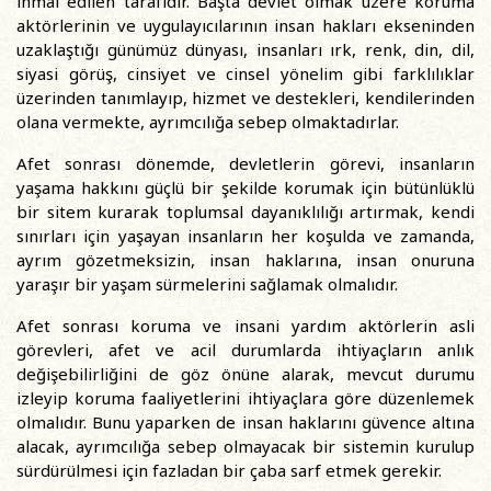
ihmal edilen tarafıdır. Başta devlet olmak üzere koruma
aktörlerinin ve uygulayıcılarının insan hakları ekseninden
uzaklaştığı günümüz dünyası, insanları ırk, renk, din, dil,
siyasi görüş, cinsiyet ve cinsel yönelim gibi farklılıklar
üzerinden tanımlayıp, hizmet ve destekleri, kendilerinden
olana vermekte, ayrımcılığa sebep olmaktadırlar.
Afet sonrası dönemde, devletlerin görevi, insanların
yaşama hakkını güçlü bir şekilde korumak için bütünlüklü
bir sitem kurarak toplumsal dayanıklılığı artırmak, kendi
sınırları için yaşayan insanların her koşulda ve zamanda,
ayrım gözetmeksizin, insan haklarına, insan onuruna
yaraşır bir yaşam sürmelerini sağlamak olmalıdır.
Afet sonrası koruma ve insani yardım aktörlerin asli
görevleri, afet ve acil durumlarda ihtiyaçların anlık
değişebilirliğini de göz önüne alarak, mevcut durumu
izleyip koruma faaliyetlerini ihtiyaçlara göre düzenlemek
olmalıdır. Bunu yaparken de insan haklarını güvence altına
alacak, ayrımcılığa sebep olmayacak bir sistemin kurulup
sürdürülmesi için fazladan bir çaba sarf etmek gerekir.