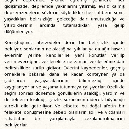
gidişimizde, depremde yakınlarını yitirmiş, evsiz kalmış
depremzedelerin sözlerini söyledikleri her sohbetin sonu,
yaşadıkları belirsizliğe, geleceğe dair umutsuzluğa ve
yitirdiklerinin ardında tutamadıkları yasa gelip
düğümleniyor.
Konuştuğunuz afetzedeler derin bir belirsizlik içinde
bekliyor; sonlarının ne olacağına, yıkılan ya da ağır hasarlı
evlerinin yerine kendilerine yeni konutlar verilip
verilmeyeceğine, verilecekse ne zaman verileceğine dair
belirsizlikler sürüp gidiyor. Evlerini kaybedenler, geçmiş
örneklere bakarak daha ne kadar konteyner ya da
çadırlarda yaşayacaklarının bilinmezliği içinde
kaygılanıyorlar ve yaşama tutunmaya çalışıyorlar. Özellikle
seçim sonrası dönemde gönüllülerin azaldığı, yardım ve
desteklerin kısıldığı, işsizlik sorununun giderek büyüdüğü
sürekli dile getiriliyor. Ve elbette bu doğal afetin bir
felakete dönüşmesine sebep olanların adil ve vicdanları
rahatlatan bir yargılamayla cezalandırılmalarını
bekliyorlar.