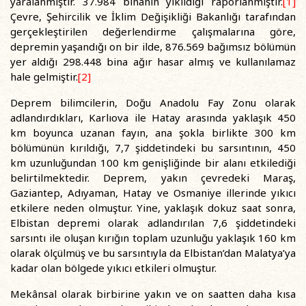
yaralanmıştır. 37.984 binanın yıkıldığı raporlanmıştır.
[1]
Çevre, Şehircilik ve İklim Değişikliği Bakanlığı tarafından
gerçekleştirilen değerlendirme çalışmalarına göre,
depremin yaşandığı on bir ilde, 876.569 bağımsız bölümün
yer aldığı 298.448 bina ağır hasar almış ve kullanılamaz
hale gelmiştir.
[2]
Deprem bilimcilerin, Doğu Anadolu Fay Zonu olarak
adlandırdıkları, Karlıova ile Hatay arasında yaklaşık 450
km boyunca uzanan fayın, ana şokla birlikte 300 km
bölümünün kırıldığı, 7,7 şiddetindeki bu sarsıntının, 450
km uzunluğundan 100 km genişliğinde bir alanı etkilediği
belirtilmektedir. Deprem, yakın çevredeki Maraş,
Gaziantep, Adıyaman, Hatay ve Osmaniye illerinde yıkıcı
etkilere neden olmuştur. Yine, yaklaşık dokuz saat sonra,
Elbistan depremi olarak adlandırılan 7,6 şiddetindeki
sarsıntı ile oluşan kırığın toplam uzunluğu yaklaşık 160 km
olarak ölçülmüş ve bu sarsıntıyla da Elbistan’dan Malatya’ya
kadar olan bölgede yıkıcı etkileri olmuştur.
Mekânsal olarak birbirine yakın ve on saatten daha kısa