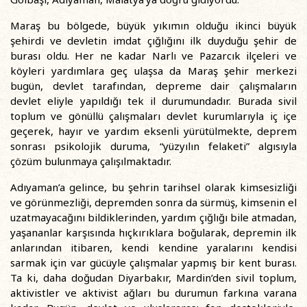
Maraş bu bölgede, büyük yıkımın olduğu ikinci büyük
şehirdi ve devletin imdat çığlığını ilk duyduğu şehir de
burası oldu. Her ne kadar Narlı ve Pazarcık ilçeleri ve
köyleri yardımlara geç ulaşsa da Maraş şehir merkezi
bugün, devlet tarafından, depreme dair çalışmaların
devlet eliyle yapıldığı tek il durumundadır. Burada sivil
toplum ve gönüllü çalışmaları devlet kurumlarıyla iç içe
geçerek, hayır ve yardım eksenli yürütülmekte, deprem
sonrası psikolojik duruma, “yüzyılın felaketi” algısıyla
çözüm bulunmaya çalışılmaktadır.
Adıyaman’a gelince, bu şehrin tarihsel olarak kimsesizliği
ve görünmezliği, depremden sonra da sürmüş, kimsenin el
uzatmayacağını bildiklerinden, yardım çığlığı bile atmadan,
yaşananlar karşısında hıçkırıklara boğularak, depremin ilk
anlarından itibaren, kendi kendine yaralarını kendisi
sarmak için var gücüyle çalışmalar yapmış bir kent burası.
Ta ki, daha doğudan Diyarbakır, Mardin’den sivil toplum,
aktivistler ve aktivist ağları bu durumun farkına varana