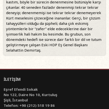
kastım, böyle bir sürecin denenmesine bütünüyle karşı
çıkanlar. 40 seneden fazladır denenmişi tekrar tekrar
deneyip; denenmemişi ise tekrar tekrar denemeyerek
Kürt meselesini çözeceğine inananlar. Gerçi, bir çözüm
tahayyülleri olduğu da şüpheli; daha çok eskimiş
yöntemlerle bir “zafer” elde edeceklerine dair bir
iyimserlik hali hakim bu kesimde. Bu grubun, son
dönemdeki hedefi ise sürece dair farklı bir dil ve tutum
geliştirmeye çalışan Eski HDP Eş Genel Başkanı
Selahattin Demirtaş.
İLETİŞİM
Eşref Efendi Sokak
No 122, Daire No 10, Kurtuluş
Şişli, İstanbul
Telefon: +90 (212) 518 19 86