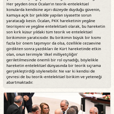
Her şeyden önce Öcalan’ın teorik-entelektüel
konularda kendisine aşırı düzeyde duyduğu güvenin,
kamuya açık bir şekilde yapılan siyasette sorun
yaratacağı kesin. Öcalan, PKK hareketinin yegâne
teorisyeni ve yegâne entelektüeli olarak, bu hareketin
son kırk küsur yıldaki tüm teorik ve entelektüel
birikiminin yaratıcısıdır. Bu birikimin büyük bir kısmı
fazla bir önem taşımıyor da olsa, özellikle cezaevine
girdikten sonra yazdıkları ile Kürt hareketinde etkin
olan, onun terimiyle ‘ilkel milliyetçiliğin’
geriletilmesinde önemli bir rol oynadığı, böylelikle
hareketin entelektüel dünyasında bir teorik sıçrama
gerçekleştirdiği söylenebilir. Ne var ki kendisi de
çevresi de bu teorik-entelektüel birikim ve yeteneği
abartmaktadır.