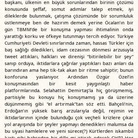
başkanı, ülkenin en büyük sorunlarından birinin çözümü
konusunda şeffaf, somut adımlar talep etmek, iyi
dileklerde bulunmak, çatışma çözümünde bir sorumluluk
üstlenmeye ben de hazırım demek yerine Öcalan’ın bir
gün TBMM’de bir konuşma yapması ihtimalinin onda
yarattığı korku ve öfkeye tutunmayı tercih ediyor. Türkiye
Cumhuriyeti Devleti sınırlarında zaman, hassas Türkler için
baş sağlığı diledikleri, idam cezasının dönmesi arzusuyla
tweet attıkları, halkları ve direnişi “bitirilebilir bir şey”
sanıp orduya, iktidarlara çağrılar yaptıkları bazı anları da
barındıran ama hep tik-tak akan bir ritme sahiptir; bunun
konforuna yaslanıyor. Ardından Özgür Özel’in
konuşmasından bir kesit yaygınlaştı haber
platformlarında. Selahattin Demirtaş’la hiç görüşmemiş,
partisiyle bu konuyu hiç konuşmamış ya da üzerine
düşünmemiş gibi “el artırmak”tan söz etti. Bahçeli’nin,
Erdoğan’ın yüksek barış arzularıyla değil, rejimin ve
iktidarlarının içinde bulunduğu çok veçheli krizlere çıkar
yol arayışında bir şeyler yapmayı denedikleri malumsa da
bu siyasi hamlelere ve yeni sürece(?) Kürtlerden iskambil
kartı gibi bahseden bir dille mi iştirak edecek CHP? Her