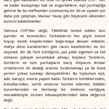
ne kadar konuşmayı hak ve özgürlüklere, eşit yurttaşlığa
getirse de bu mefhumları özümsemiş bir dil ve siyaset için
daha çok çalışmalı, Mansur Yavaş gibi heyecanlı ülkücüleri
kontrol edebilmeliler.
Yalnızca CHP’liler değil, TBMM’de temsil edilen tüm
partiler ve temsilcileri Türklüklerini her şeyin önüne
koyup kendi köşelerinden bağırmaya devam edebilir,
mafya dizisi karakterleri gibi racon kesebilirler, bu bir
seçenek. Bir de Türk kimliğinin, yüz yıldır egemen ve fail
olmanın yüküyle sorumluluk almayı, böylece Türklerin,
Kürtlerin ve tüm yurttaşların barış ihtiyacını iktidar
ortaklarının iki dudağı arasına bırakmamayı ya da buna
yerleri yoksa susmayı deneyebilirler. Bu toplumun eşit,
adil, barışçıl, onurlu yaşam hakkı Türklerin kimliklerinden,
kutsallarından, varlık amacına hizmet edemez haldeki
kurumlarından ve herhangi bir ötekinin varlığıyla,
mücadelesiyle incinen hassasiyetlerinden daha değersiz
değil.