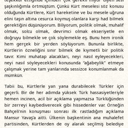
şaşkınlığımla örtmüştüm. Çünkü Kürt meselesi söz konusu
olduğunda Kürtlere, Kürt hareketine ve bu mesele uğruna
elini taşın altına cesurca koymuş olanlara karşı had bilmek
gerektiğini düşünüyorum. Biliyorum, politik olmak, muhalif
olmak, solcu olmak, devrimci olmak ekseriyetle en
doğruyu bilmekle ve çok söylemekle eş. Bunu hem ironik
hem gerçek bir yerden söylüyorum. Bununla birlikte,
Kürtlerin özneliğini sınır bilmek de kıymetli bir politik
tavır. Kimi muhatap alacakları, neyi nasıl eyleyecekleri,
neyi nasıl söyleyecekleri konusunda “ağabeylik” etmeye
çalışmak yerine tam yanlarında sessizce konumlanmak da
mümkün.
Tabii bu, Kürtlerle yan yana durabilecek Türkler için
geçerli. Bir de her adımda yüksek Türk hassasiyetleriyle
hemen incinen, acil bir açıklama yapmazsa Türklüğünden
bir zerreyi kaybediverecek gibi hissedenler var. Örneğin
Bahçeli’nin konuşması sonrası ilk rastladığım açıklama
Mansur Yavaş’a aitti. Ülkenin başkentinin ana muhalefet
partisinden, Kürtlerden de oy alarak seçilmiş belediye