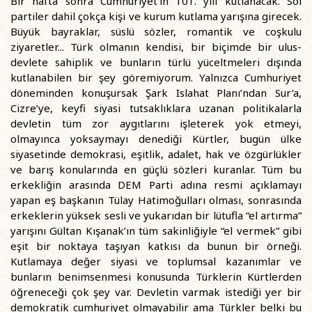
Bir hafta sonra Cumhuriyet’in 101. yılı kutlanacak. Sol
partiler dahil çokça kişi ve kurum kutlama yarışına girecek.
Büyük bayraklar, süslü sözler, romantik ve coşkulu
ziyaretler... Türk olmanın kendisi, bir biçimde bir ulus-
devlete sahiplik ve bunların türlü yüceltmeleri dışında
kutlanabilen bir şey göremiyorum. Yalnızca Cumhuriyet
döneminden konuşursak Şark Islahat Planı’ndan Sur’a,
Cizre’ye, keyfi siyasi tutsaklıklara uzanan politikalarla
devletin tüm zor aygıtlarını işleterek yok etmeyi,
olmayınca yoksaymayı denediği Kürtler, bugün ülke
siyasetinde demokrasi, eşitlik, adalet, hak ve özgürlükler
ve barış konularında en güçlü sözleri kuranlar. Tüm bu
erkekliğin arasında DEM Parti adına resmi açıklamayı
yapan eş başkanın Tülay Hatimoğulları olması, sonrasında
erkeklerin yüksek sesli ve yukarıdan bir lütufla “el artırma”
yarışını Gültan Kışanak’ın tüm sakinliğiyle “el vermek” gibi
eşit bir noktaya taşıyan katkısı da bunun bir örneği.
Kutlamaya değer siyasi ve toplumsal kazanımlar ve
bunların benimsenmesi konusunda Türklerin Kürtlerden
öğreneceği çok şey var. Devletin varmak istediği yer bir
demokratik cumhuriyet olmayabilir ama Türkler belki bu