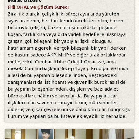
Murat Özbank
Fiili OHAL ve Çözüm Süreci
Zira, ilk olarak, çelişkili iki süreci aynı anda yürüten
siyasi iradenin, her biri kendi öncelikleri olan, bazen
birbiriyle çelişen, bazen örtüşen çıkarlar peşinde
koşan, farklı kısa veya orta vadeli hedeflere ulaşmaya
çalışan, çok bileşenli bir yapıyla ilişkili olduğunu
hatırlamamız gerek. Ve “çok bileşenli bir yapı” derken
de kastım sadece AKP, MHP ve diğer ufak ortaklardan
müteşekkil “Cumhur İttifakı” değil. Onlar var, ama
mesela Cumhurbaşkanı Recep Tayyip Erdoğan ve onun
ailesi de bu yapının bileşenlerinden, Beştepe’deki
danışmanları da. İstihbarat ve güvenlik bürokrasisi de
bu yapının bileşenlerinden, dışişleri ve bazı adalet
bürokratları, hâkim ve savcılar da. Bu yapıyla ticari
ilişkileri olan savunma sanayicilerini, müteahhitleri,
diğer iş ve çıkar çevrelerini ve daha kim bilir, hangi kişi,
kurum ve yapıları da bu listeye ekleyebiliriz herhalde.