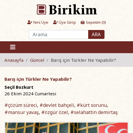
Yeni Üye
Üye Girişi
Sepetim (
0
)
ARA
Anasayfa
Güncel
Barış için Türkler Ne Yapabilir?
Barış için Türkler Ne Yapabilir?
Seçil Bozkurt
26 Ekim 2024 Cumartesi
#çözüm süreci
#devlet bahçeli
#kürt sorunu
,
,
,
#mansur yavaş
#özgür özel
#selahattin demirtaş
,
,