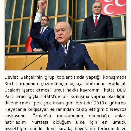
Devlet Bahçeli’nin grup toplantısında yaptığı konuşmada
Kürt sorununun çözümü için açıkça doğrudan Abdullah
Öcalan’ı işaret etmesi, umut hakkı kavramını, hatta DEM
Parti aracılığıyla TBMM’de bir konuşma yapma olasılığını
dillendirmesi pek çok insan gibi beni de 2013’e götürdü.
Heyecanla bilgisayar ekranından takip ettiğimiz Newroz
coşkusunu, Öcalan’ın mektubunun okunduğu anları
hatırladım. Yurttaşı olduğum ülke için en umutlu
hissettiğim gündü. İkinci sırada, büyük bir tedirginlik ve