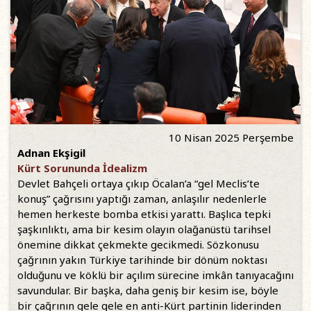
10 Nisan 2025 Perşembe
Adnan Ekşigil
Kürt Sorununda İdealizm
Devlet Bahçeli ortaya çıkıp Öcalan’a “gel Meclis’te
konuş” çağrısını yaptığı zaman, anlaşılır nedenlerle
hemen herkeste bomba etkisi yarattı. Başlıca tepki
şaşkınlıktı, ama bir kesim olayın olağanüstü tarihsel
önemine dikkat çekmekte gecikmedi. Sözkonusu
çağrının yakın Türkiye tarihinde bir dönüm noktası
olduğunu ve köklü bir açılım sürecine imkân tanıyacağını
savundular. Bir başka, daha geniş bir kesim ise, böyle
bir çağrının gele gele en anti-Kürt partinin liderinden