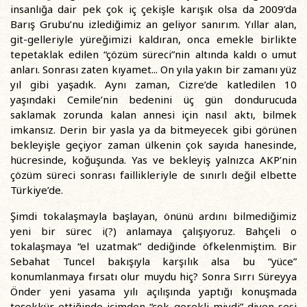
insanlığa dair pek çok iç çekişle karışık olsa da 2009’da
Barış Grubu’nu izlediğimiz an geliyor sanırım. Yıllar alan,
git-gelleriyle yüreğimizi kaldıran, onca emekle birlikte
tepetaklak edilen “çözüm süreci”nin altında kaldı o umut
anları. Sonrası zaten kıyamet... On yıla yakın bir zamanı yüz
yıl gibi yaşadık. Aynı zaman, Cizre’de katledilen 10
yaşındaki Cemile’nin bedenini üç gün dondurucuda
saklamak zorunda kalan annesi için nasıl aktı, bilmek
imkansız. Derin bir yasla ya da bitmeyecek gibi görünen
bekleyişle geçiyor zaman ülkenin çok sayıda hanesinde,
hücresinde, koğuşunda. Yas ve bekleyiş yalnızca AKP’nin
çözüm süreci sonrası faillikleriyle de sınırlı değil elbette
Türkiye’de.
Şimdi tokalaşmayla başlayan, önünü ardını bilmediğimiz
yeni bir sürec i(?) anlamaya çalışıyoruz. Bahçeli o
tokalaşmaya “el uzatmak” dediğinde öfkelenmiştim. Bir
Sebahat Tuncel bakışıyla karşılık alsa bu “yüce”
konumlanmaya fırsatı olur muydu hiç? Sonra Sırrı Süreyya
Önder yeni yasama yılı açılışında yaptığı konuşmada
teşekkür ettiğinde içimden “çok gerekli miydi” diyen sesi