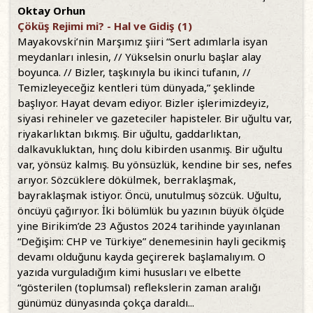
Oktay Orhun
Çöküş Rejimi mi? - Hal ve Gidiş (1)
Mayakovski’nin Marşımız şiiri “Sert adımlarla isyan
meydanları inlesin, // Yükselsin onurlu başlar alay
boyunca. // Bizler, taşkınıyla bu ikinci tufanın, //
Temizleyeceğiz kentleri tüm dünyada,” şeklinde
başlıyor. Hayat devam ediyor. Bizler işlerimizdeyiz,
siyasi rehineler ve gazeteciler hapisteler. Bir uğultu var,
riyakarlıktan bıkmış. Bir uğultu, gaddarlıktan,
dalkavukluktan, hınç dolu kibirden usanmış. Bir uğultu
var, yönsüz kalmış. Bu yönsüzlük, kendine bir ses, nefes
arıyor. Sözcüklere dökülmek, berraklaşmak,
bayraklaşmak istiyor. Öncü, unutulmuş sözcük. Uğultu,
öncüyü çağırıyor. İki bölümlük bu yazının büyük ölçüde
yine Birikim’de 23 Ağustos 2024 tarihinde yayınlanan
“Değişim: CHP ve Türkiye” denemesinin hayli gecikmiş
devamı olduğunu kayda geçirerek başlamalıyım. O
yazıda vurguladığım kimi hususları ve elbette
“gösterilen (toplumsal) reflekslerin zaman aralığı
günümüz dünyasında çokça daraldı...