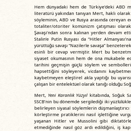
Hem dünyadaki hem de Türkiye’deki ABD mer
literatürü yakından tanıyan Mert, haklı olarak
söyleminin, ABD ve Rusya arasında cereyan ed
totaliter/otoriter komünizm çatışması olara
Şavaşı’ndan sonra kalınan yerden devam ettiğ
Stalin’e Putin Rusyası da “Hitler Almanyası’n
yürüttüğü savaşı “Nazilerle savaşa” benzeterek l
esinli bir cevap vermiştir. Mert bu benzetm
siyaset okumasının hem de ona mukabele eden
tarihini geçmişin güçlü söylem ve sembolleri
hapsettiğini söyleyerek, vicdanını kaybetmem
kaybetmeyen eleştirel akla yaptığı bu uyarı
çalışan bir entelektüel olarak tanığı olduğu So
Mert,
Yeni Karanlık Yüzyıl
kitabında, Soğuk S
SSCB’nin bu dönemde sergilediği iki yüzlülükl
belirleyen siyasal söylemlerin düşmanlaştırıcı 
körleştirme pratiklerini nasıl işlettiğine vur
yaşanan Hitler ve Mussolini gibi diktatörle
etmediğinde nasıl göz ardı edildiğini, iş ka