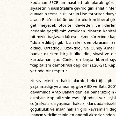
kodlanan SSCB’nin nasıl ittifak olarak görü
siyasetinin nasıl Stalin’e çevrildiğini anlatır. Me
dünyanın temsilcisi”, Stalin’i ise “otoriter dü
arada Batı’nın bütün bunlar olurken liberal çı
getirmeyecek otoriter devletleri ve liderler
nedenle geçtiğimiz yüzyıldan itibaren kapita
bitimiyle başlayan küreselleşme sürecinde kapit
“iddia edildiği gibi bu zafer demokrasinin za
olduğu Ortadoğu, Uzakdoğu ve Güney Amerika 
bunlar olurken birçok ülke dini, siyasi ve g
kurtulamamıştır. Çünkü en başta liberal siya
“kapitalizm demokrasi değildir” (s.20-21). Kap
yerinde bir tespittir.
Nuray Mert’in haklı olarak belirttiği gibi 
yaşanmadığı yetmezmiş gibi ABD ve Batı, 2001’d
devamında Arap Baharı denilen baharsızlığın e
etmiştir. Kapitalizmin esenliği adına yerli iş
coğrafyalarda yaşanan haksızlıkları, adaletsizl
çoğulculuk ve insan hakları gibi kavramları d
inancın yitirilmesinin en önemli aktörlerinden b