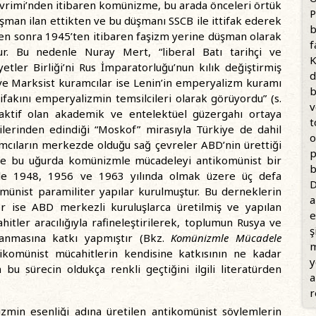
vrimi’nden itibaren komünizme, bu arada önceleri örtük
P
üşman ilan ettikten ve bu düşmanı SSCB ile ittifak ederek
b
kten sonra 1945’ten itibaren faşizm yerine düşman olarak
f
ur. Bu nedenle Nuray Mert, “liberal Batı tarihçi ve
K
tler Birliği’ni Rus İmparatorluğu’nun kılık değiştirmiş
d
i ve Marksist kuramcılar ise Lenin’in emperyalizm kuramı
b
fakını emperyalizmin temsilcileri olarak görüyordu” (s.
v
aktif olan akademik ve entelektüel güzergahı ortaya
t
ilerinden edindiği “Moskof” mirasıyla Türkiye de dahil
o
lamcıların merkezde olduğu sağ çevreler ABD’nin ürettiği
p
 ve bu uğurda komünizmle mücadeleyi antikomünist bir
b
e’de 1948, 1956 ve 1963 yılında olmak üzere üç defa
D
ünist paramiliter yapılar kurulmuştur. Bu derneklerin
a
er ise ABD merkezli kuruluşlarca üretilmiş ve yapılan
e
itler aracılığıyla rafineleştirilerek, toplumun Rusya ve
ş
nmasına katkı yapmıştır (Bkz.
Komünizmle Mücadele
m
tikomünist mücahitlerin kendisine katkısının ne kadar
y
bu sürecin oldukça renkli geçtiğini ilgili literatürden
a
r
izmin esenliği adına üretilen antikomünist söylemlerin