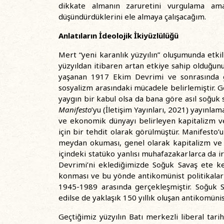
dikkate almanın zaruretini vurgulama am
düşündürdüklerini ele almaya çalışacağım.
Anlatıların İdeolojik İkiyüzlülüğü
Mert “yeni karanlık yüzyılın” oluşumunda etkil
yüzyıldan itibaren artan etkiye sahip olduğunu 
yaşanan 1917 Ekim Devrimi ve sonrasında ge
sosyalizm arasındaki mücadele belirlemiştir. G
yaygın bir kabul olsa da bana göre asıl soğuk 
Manifesto
’yu (İletişim Yayınları, 2021) yayınlam
ve ekonomik dünyayı belirleyen kapitalizm ve 
için bir tehdit olarak görülmüştür. Manifesto
meydan okuması, genel olarak kapitalizm ve li
içindeki statüko yanlısı muhafazakarlarca da ir
Devrimi’ni eklediğimizde Soğuk Savaş ete k
konması ve bu yönde antikomünist politikalar
1945-1989 arasında gerçekleşmiştir. Soğuk Sava
edilse de yaklaşık 150 yıllık oluşan antikomün
Geçtiğimiz yüzyılın Batı merkezli liberal tarih 