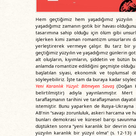
Hem geçtiğimiz hem yaşadığımız yüzyılın o
yaşadığımız zamanın gotik bir havası olduğunu 
tasarımına sahip olduğu için ölüm gibi unsu
işlerken kimi zaman romantizm unsurlarını d
yerleştirerek vermeye çalışır. Bu tarz bir
geçtiğimiz yüzyılın ve yaşadığımız günlerin go
alt oluşların, kıyımların, şiddetin ve bütün 
anlamda romantize edildiğini geçmişte olduğu
başlatılan siyasi, ekonomik ve toplumsal dö
söyleyebiliriz. İşte tam da buraya kadar söyl
Yeni Karanlık Yüzyıl: Bitmeyen Savaş
(Doğan K
belirtilmiştir) adıyla yayınlanmıştır. Me
taraflaşmanın tarihini ve taraflaşmanın dayat
istemiştir. Bunu yaparken de Rusya-Ukrayna 
AB’nin “savaşı zorunluluk, askeri harcama ve ha
bunları demokrasi ve küresel barışı savunma
düştükten sonra “yeni karanlık bir devrin önü
yüzyılın karanlık bir yüzyıl olma” (s. 12-13) 