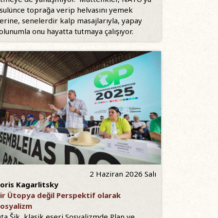
sulünce toprağa verip helvasını yemek
erine, senelerdir kalp masajlarıyla, yapay
olunumla onu hayatta tutmaya çalışıyor.
2 Haziran 2026 Salı
oris Kagarlitsky
ir Ütopya değil Perspektif olarak
osyalizm
ta Šik, klasik eseri Sosyalizmde Plan ve