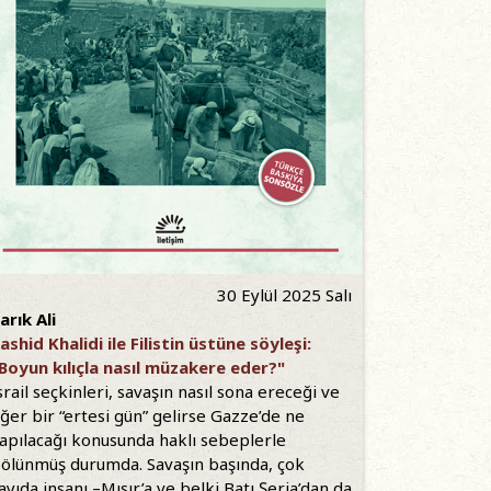
30 Eylül 2025 Salı
arık Ali
ashid Khalidi ile Filistin üstüne söyleşi:
Boyun kılıçla nasıl müzakere eder?"
srail seçkinleri, savaşın nasıl sona ereceği ve
ğer bir “ertesi gün” gelirse Gazze’de ne
apılacağı konusunda haklı sebeplerle
ölünmüş durumda. Savaşın başında, çok
ayıda insanı –Mısır’a ve belki Batı Şeria’dan da