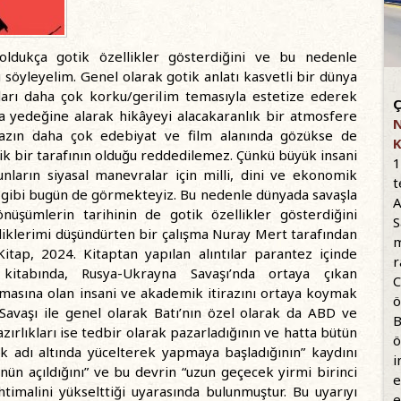
ldukça gotik özellikler gösterdiğini ve bu nedenle
söyleyelim. Genel olarak gotik anlatı kasvetli bir dünya
rları daha çok korku/gerilim temasıyla estetize ederek
Ç
a yedeğine alarak hikâyeyi alacakaranlık bir atmosfere
N
 yazın daha çok edebiyat ve film alanında gözükse de
K
tik bir tarafının olduğu reddedilemez. Çünkü büyük insani
1
bunların siyasal manevralar için milli, dini ve ekonomik
t
 gibi bugün de görmekteyiz. Bu nedenle dünyada savaşla
A
nüşümlerin tarihinin de gotik özellikler gösterdiğini
S
ediklerimi düşündürten bir çalışma Nuray Mert tarafından
m
itap, 2024. Kitaptan yapılan alıntılar parantez içinde
r
rt kitabında, Rusya-Ukrayna Savaşı’nda ortaya çıkan
C
ılmasına olan insani ve akademik itirazını ortaya koymak
ö
Savaşı ile genel olarak Batı’nın özel olarak da ABD ve
B
zırlıkları ise tedbir olarak pazarladığının ve hatta bütün
ö
k adı altında yücelterek yapmaya başladığının” kaydını
i
nün açıldığını” ve bu devrin “uzun geçecek yirmi birinci
e
ihtimalini yükselttiği uyarasında bulunmuştur. Bu uyarıyı
e