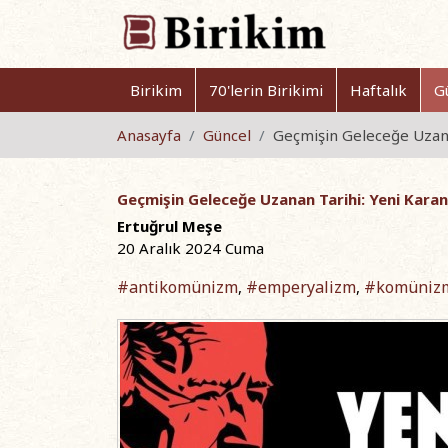
Birikim
70'lerin Birikimi
Haftalık
G
Anasayfa
Güncel
Geçmişin Geleceğe Uzanan
Geçmişin Geleceğe Uzanan Tarihi: Yeni Karanl
Ertuğrul Meşe
20 Aralık 2024 Cuma
#antikomünizm
#emperyalizm
#komüniz
,
,