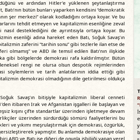
ldüğünü ve ardından Hitler’e yüklenen şeytanlaştırma
rt
,
Batı’nın bütün bunları yaparken kendisini “demokratik
nyanın şer merkezi” olarak kodladığını ortaya koyar. Ve bu
karlarını tehdit etmeyen ve kapitalizmin esenliğine zeval
i nasıl desteklediğini de ayrıntısıyla ortaya koyar. Bu
lizmin esenliği adına hareket eden Batı, Soğuk Savaş’ın
alizmin zaferini “tarihin sonu” gibi tezlerle ilan etse de
feri olmamış” ve ABD ile temsil edilen Batı’nın ilişkide
gibi bölgelerde demokrasi rafa kaldırılmıştır. Bütün
eleneksel rengi ne olursa olsun despotik rejimlerinden
si söylemlerin ve tarih anlatılarının iddia ettiği gibi
italizmin demokrasi olmadığının dile getirilmesi oldukça
T
Soğuk Savaş’ın bitişiyle kapitalizmin liberal cenneti
R
en itibaren Irak ve Afganistan işgalleri ile başlayan ve
"
şsiz kışını çifte standartlar üzerinden işletmeye devam
İ
birlikçiler üzerinden sürdürdüğü sömürü faaliyetlerini bu
e
ikleri ve yıkımı meşrulaştırmak için demokrasi, özgürlük,
y
eğersizleştirerek yapmıştır. Bu anlamda demokrasiye olan
b
iri ABD ve Batı ise diğeri de onunla işbiliiği yapan yerel
s