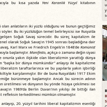
acıyla bu kısa yazıda
Yeni Karanlık Yüzyıl
kitabının
u
y
s
i olan anlatıların iki yüzlü olduğunu ve bunun geçtiğimiz
söyler. Bu iki yüzlülüğün temel belirleyicisi ise Rusya’da
lişen Soğuk Savaş sürecidir. Bu süreç kapitalizm ile
enel olarak Soğuk Savaş’ın 1945 sonrası başladığına dair
savaş, Karl Marx ve Friedrich Engels’in 1848’de
Komünist
asıyla başlamıştır.
Manifesto
, açıkça o zamana değin siyasi
onunla yakın ilişkide olan liberalizmin yarattığı dünya
’un “başka bir dünya mümkündür” anlayışı ile kapitalizme
beralizm taraftarlarınca ve bu yapılarla yakın işbirliği
kiltiyle karşılanmıştır. Bir de buna Rusya’daki 1917 Ekim
emiğe bürünmeye başlamıştır. Ancak bu sürecin adının
ın üretilmesi ve dünyanın bu yönde hizaya çekilmesi ise
ş’ın 1989’da Berlin Duvarı’nın yıkılışı ile bittiği ilan
B
ist refleksin terkedilmesi mümkün olmamıştır.
B
S
anlayışı, 20. yüzyıl tarihini liberal kapitalizmin esenliği
O