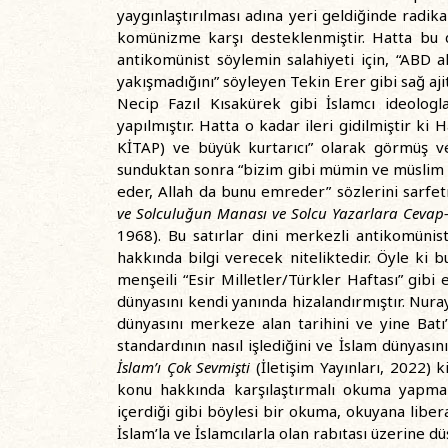
yaygınlaştırılması adına yeri geldiğinde radikal
komünizme karşı desteklenmiştir. Hatta bu 
antikomünist söylemin salahiyeti için, “ABD 
yakışmadığını” söyleyen Tekin Erer gibi sağ aji
Necip Fazıl Kısakürek gibi İslamcı ideologla
yapılmıştır. Hatta o kadar ileri gidilmiştir ki 
KİTAP) ve büyük kurtarıcı” olarak görmüş ve
sunduktan sonra “bizim gibi mümin ve müslim ve
eder, Allah da bunu emreder” sözlerini sarfe
ve Solculuğun Manası ve Solcu Yazarlara Cevap-Tü
1968). Bu satırlar dini merkezli antikomünis
hakkında bilgi verecek niteliktedir. Öyle ki
menşeili “Esir Milletler/Türkler Haftası” gib
dünyasını kendi yanında hizalandırmıştır. Nura
dünyasını merkeze alan tarihini ve yine Bat
standardının nasıl işlediğini ve İslam dünyasın
İslam’ı Çok Sevmişti
(İletişim Yayınları, 2022) k
konu hakkında karşılaştırmalı okuma yapmak 
içerdiği gibi böylesi bir okuma, okuyana libera
İslam’la ve İslamcılarla olan rabıtası üzerine