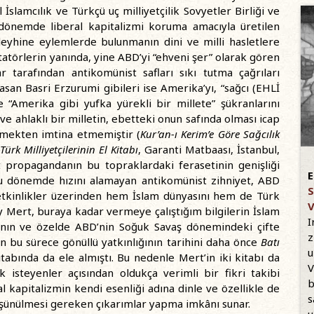
 İslamcılık ve Türkçü uç milliyetçilik Sovyetler Birliği ve
dönemde liberal kapitalizmi koruma amacıyla üretilen
aleyhine eylemlerde bulunmanın dini ve milli hasletlere
tatörlerin yanında, yine ABD’yi “ehveni şer” olarak gören
r tarafından antikomünist safları sıkı tutma çağrıları
Hasan Basri Erzurumi gibileri ise Amerika’yı, “sağcı (EHLİ
 “Amerika gibi yufka yürekli bir millete” şükranlarını
 ahlaklı bir milletin, ebetteki onun safında olması icap
tmekten imtina etmemiştir (
Kur’an-ı Kerim’e Göre Sağcılık
rk Milliyetçilerinin El Kitabı
, Garanti Matbaası, İstanbul,
t propagandanın bu topraklardaki ferasetinin genişliği
E
 bu dönemde hızını alamayan antikomünist zihniyet, ABD
S
i etkinlikler üzerinden hem İslam dünyasını hem de Türk
V
y Mert, buraya kadar vermeye çalıştığım bilgilerin İslam
I
ı’nın ve özelde ABD’nin Soğuk Savaş dönemindeki çifte
z
ın bu sürece gönüllü yatkınlığının tarihini daha önce
Batı
u
itabında da ele almıştı. Bu nedenle Mert’in iki kitabı da
V
isteyenler açısından oldukça verimli bir fikri takibi
b
l kapitalizmin kendi esenliği adına dinle ve özellikle de
s
 düşünülmesi gereken çıkarımlar yapma imkânı sunar.