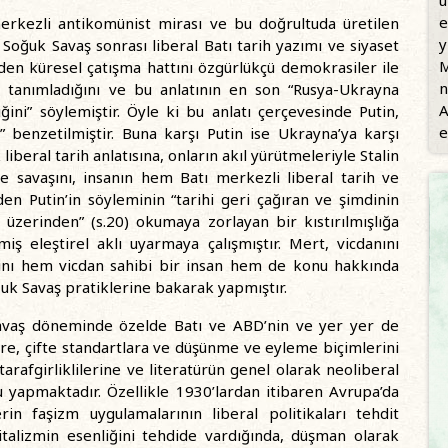
u
e
kezli antikomünist mirası ve bu doğrultuda üretilen
y
 Soğuk Savaş sonrası liberal Batı tarih yazımı ve siyaset
M
en küresel çatışma hattını özgürlükçü demokrasiler ile
n
k tanımladığını ve bu anlatının en son “Rusya-Ukrayna
A
ini” söylemiştir. Öyle ki bu anlatı çerçevesinde Putin,
e
a” benzetilmiştir. Buna karşı Putin ise Ukrayna’ya karşı
iberal tarih anlatısına, onların akıl yürütmeleriyle Stalin
e savaşını, insanın hem Batı merkezli liberal tarih ve
 Putin’in söyleminin “tarihi geri çağıran ve şimdinin
 üzerinden” (s.20) okumaya zorlayan bir kıstırılmışlığa
iş eleştirel aklı uyarmaya çalışmıştır. Mert, vicdanını
sını hem vicdan sahibi bir insan hem de konu hakkında
ğuk Savaş pratiklerine bakarak yapmıştır.
avaş döneminde özelde Batı ve ABD’nin ve yer yer de
ere, çifte standartlara ve düşünme ve eyleme biçimlerini
tarafgirliklilerine ve literatürün genel olarak neoliberal
gu yapmaktadır. Özellikle 1930’lardan itibaren Avrupa’da
rin faşizm uygulamalarının liberal politikaları tehdit
pitalizmin esenliğini tehdide vardığında, düşman olarak