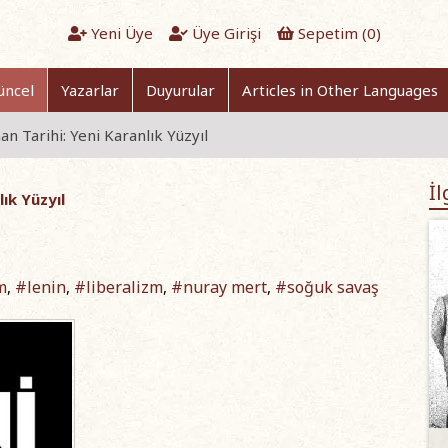
Yeni Üye
Üye Girişi
Sepetim (
0
)
üncel
Yazarlar
Duyurular
Articles in Other Languages
 Tarihi: Yeni Karanlık Yüzyıl
İl
ık Yüzyıl
m
#lenin
#liberalizm
#nuray mert
#soğuk savaş
,
,
,
,