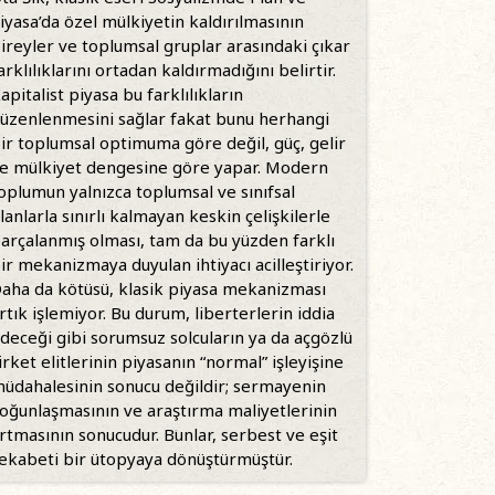
iyasa’da özel mülkiyetin kaldırılmasının
ireyler ve toplumsal gruplar arasındaki çıkar
arklılıklarını ortadan kaldırmadığını belirtir.
apitalist piyasa bu farklılıkların
üzenlenmesini sağlar fakat bunu herhangi
ir toplumsal optimuma göre değil, güç, gelir
e mülkiyet dengesine göre yapar. Modern
oplumun yalnızca toplumsal ve sınıfsal
lanlarla sınırlı kalmayan keskin çelişkilerle
arçalanmış olması, tam da bu yüzden farklı
ir mekanizmaya duyulan ihtiyacı acilleştiriyor.
aha da kötüsü, klasik piyasa mekanizması
rtık işlemiyor. Bu durum, liberterlerin iddia
deceği gibi sorumsuz solcuların ya da açgözlü
irket elitlerinin piyasanın “normal” işleyişine
üdahalesinin sonucu değildir; sermayenin
oğunlaşmasının ve araştırma maliyetlerinin
rtmasının sonucudur. Bunlar, serbest ve eşit
ekabeti bir ütopyaya dönüştürmüştür.