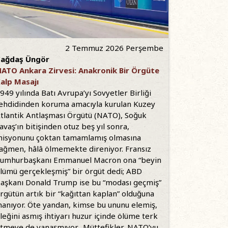
2 Temmuz 2026 Perşembe
ağdaş Üngör
ATO Ankara Zirvesi: Anakronik Bir Örgüte
alp Masajı
949 yılında Batı Avrupa’yı Sovyetler Birliği
ehdidinden koruma amacıyla kurulan Kuzey
tlantik Antlaşması Örgütü (NATO), Soğuk
avaş’ın bitişinden otuz beş yıl sonra,
isyonunu çoktan tamamlamış olmasına
ağmen, hâlâ ölmemekte direniyor. Fransız
umhurbaşkanı Emmanuel Macron ona “beyin
lümü gerçekleşmiş” bir örgüt dedi; ABD
aşkanı Donald Trump ise bu “modası geçmiş”
rgütün artık bir “kağıttan kaplan” olduğuna
nanıyor. Öte yandan, kimse bu ununu elemiş,
leğini asmış ihtiyarı huzur içinde ölüme terk
tmeye de yanaşmıyor. Müttefikler, NATO’yu