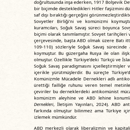
doğrultusunda inşa ederken, 1917 Bolşevik De
bir biçimde destekledikleri Hitler faşizmini d
saf dışı bıraktığı gerçeğini görünmezleştirdi
Sovyetler Birliği’ni ve komünizmi koymuşt
kuramcıları, Soğuk Savaş süreci boyunca Sovye
biçimi olarak tanımlamıştır. Sovyet tarihçiler
çerçevesinde, başta ABD olmak üzere Batı itti
109-110) sözleriyle Soğuk Savaş sürecinde 
koymuştur. Bu güzergaha Rusya ile olan ilişk
olmuştur. Özellikle Türkiye’deki Türkçü ve İs
Soğuk Savaş paradigmasını içselleştirmişler
içerikle yürütmüşlerdir. Bu süreçte Türkiy
Komünizmle Mücadele Dernekleri adlı antikom
ürettiği failliğe ruhunu veren temel metinl
çeviriler bu derneklerdeki antikomünist mücah
komünizm aleyhine ve ABD lehine konumla
Dernekleri
, İletişim Yayınları, 2024). ABD an
farkında olmuştur bilinmez ama Türkiye için 
izlemek mümkündür.
ABD merkezli olarak liberalizmin ve kapital