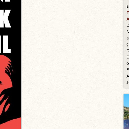
E
T
A
D
M
a
ç
D
E
o
E
A
s