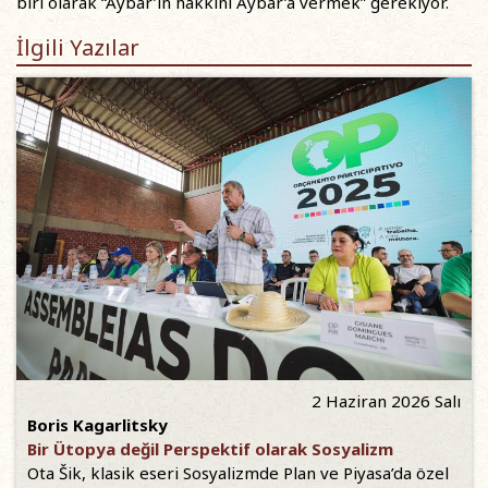
biri olarak “Aybar’ın hakkını Aybar’a vermek” gerekiyor.
İlgili Yazılar
2 Haziran 2026 Salı
Boris Kagarlitsky
Bir Ütopya değil Perspektif olarak Sosyalizm
Ota Šik, klasik eseri Sosyalizmde Plan ve Piyasa’da özel