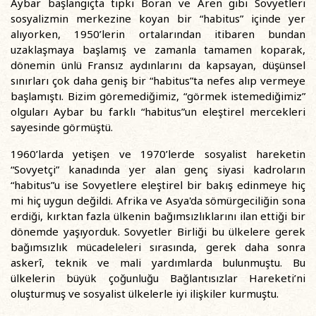
Aybar başlangıçta tıpkı Boran ve Aren gibi Sovyetleri
sosyalizmin merkezine koyan bir “habitus” içinde yer
alıyorken, 1950’lerin ortalarından itibaren bundan
uzaklaşmaya başlamış ve zamanla tamamen koparak,
dönemin ünlü Fransız aydınlarını da kapsayan, düşünsel
sınırları çok daha geniş bir “habitus”ta nefes alıp vermeye
başlamıştı. Bizim göremediğimiz, “görmek istemediğimiz”
olguları Aybar bu farklı “habitus”un eleştirel mercekleri
sayesinde görmüştü.
1960’larda yetişen ve 1970’lerde sosyalist hareketin
“Sovyetçi” kanadında yer alan genç siyasi kadroların
“habitus”u ise Sovyetlere eleştirel bir bakış edinmeye hiç
mi hiç uygun değildi. Afrika ve Asya'da sömürgeciliğin sona
erdiği, kırktan fazla ülkenin bağımsızlıklarını ilan ettiği bir
dönemde yaşıyorduk. Sovyetler Birliği bu ülkelere gerek
bağımsızlık mücadeleleri sırasında, gerek daha sonra
askerî, teknik ve mali yardımlarda bulunmuştu. Bu
ülkelerin büyük çoğunluğu Bağlantısızlar Hareketi’ni
oluşturmuş ve sosyalist ülkelerle iyi ilişkiler kurmuştu.