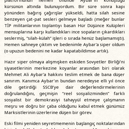
kürsünün altında bulunuyordum. Bir süre sonra kapı
yönünden bağırış çağırışlar yükseldi, hatta silah sesine
benzeyen çat-pat sesleri gelmeye başladı (meğer bunlar
TİP militanlarının toplantıyı basan Hür Düşünce Kulüpleri
mensuplarına karşı kullandıkları ince sopaların çıkardıkları
seslermiş, “silah-külah” işleri o sırada henüz başlamamıştı).
Hemen sahneye çıktım ve bedenimle Aybar’a siper oldum
(o upuzun bedenini ne kadar kapatabildimse artık).
Hazır siper olmaya alışmışken eskiden Sovyetler Birliği’ni
siyasetlerinin merkezine koyanlar arasından biri olarak
Mehmet Ali Aybar’a hakkını teslim etmek de bana düşer
sanırım. Kanımca Aybar’ın bundan neredeyse elli yıl önce
dile getirdiği SSCB’ye dair değerlendirmelerinin
doğrulandığını, geçmişin “reel sosyalizminden” farklı
sosyalist bir demokrasiyi tahayyül etmeye çalışmanın
meşru ve doğru bir çaba olduğunu kabul etmek günümüz
Marksistlerinin üzerlerine düşen bir görev.
Eski filmi yeniden seyretmemenin başlangıç noktalarından