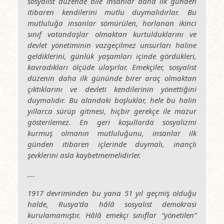
sosyalist düzende bile insanlar daha ilk günden
itibaren kendilerini mutlu duymalıdırlar. Bu
mutluluğa insanlar sömürülen, horlanan ikinci
sınıf vatandaşlar olmaktan kurtulduklarını ve
devlet yönetiminin vazgeçilmez unsurları haline
geldiklerini, günlük yaşamları içinde gördükleri,
kavradıkları ölçüde ulaşırlar. Emekçiler, sosyalist
düzenin daha ilk gününde birer araç olmaktan
çıktıklarını ve devleti kendilerinin yönettiğini
duymalıdır. Bu alandaki boşluklar, hele bu halin
yıllarca sürüp gitmesi, hiçbir gerekçe ile mazur
gösterilemez. En geri koşullarda sosyalizmi
kurmuş olmanın mutluluğunu, insanlar ilk
günden itibaren içlerinde duymalı, inançlı
şevklerini asla kaybetmemelidirler.
….
1917 devriminden bu yana 51 yıl geçmiş olduğu
halde, Rusya’da hâlâ sosyalist demokrasi
kurulamamıştır. Hâlâ emekçi sınıflar “yönetilen”