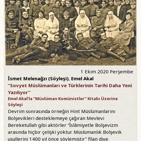
1 Ekim 2020 Perşembe
İsmet Melenağzı (Söyleşi)
,
Emel Akal
“Sovyet Müslümanları ve Türklerinin Tarihi Daha Yeni
Yazılıyor”
Emel Akal’la “Müslüman Komünistler” Kitabı Üzerine
Söyleşi
Devrim sonrasında örneğin Hint Müslümanlarını
Bolşevikleri desteklemeye çağıran Mevlevi
Bereketullah gibi aktörler “İslâmiyetle Bolşevizm
arasında hiçbir çelişki yoktur. Müslümanlık Bolşevik
usullerini 1400 yıl önce söylemiştir” filan diye