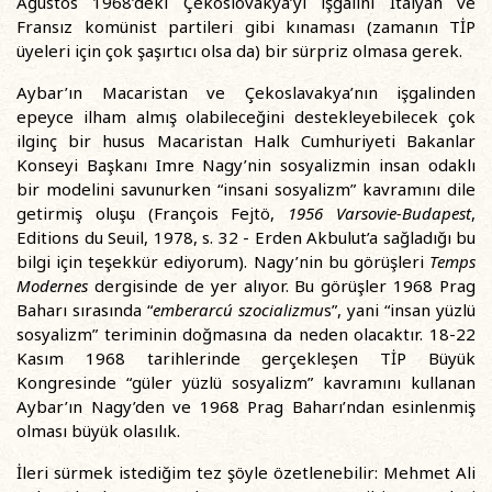
Ağustos 1968’deki Çekoslovakya’yı işgalini İtalyan ve
Fransız komünist partileri gibi kınaması (zamanın TİP
üyeleri için çok şaşırtıcı olsa da) bir sürpriz olmasa gerek.
Aybar’ın Macaristan ve Çekoslavakya’nın işgalinden
epeyce ilham almış olabileceğini destekleyebilecek çok
ilginç bir husus Macaristan Halk Cumhuriyeti Bakanlar
Konseyi Başkanı Imre Nagy’nin sosyalizmin insan odaklı
bir modelini savunurken “insani sosyalizm” kavramını dile
getirmiş oluşu (François Fejtö,
1956 Varsovie-Budapest
,
Editions du Seuil, 1978, s. 32 - Erden Akbulut’a sağladığı bu
bilgi için teşekkür ediyorum). Nagy’nin bu görüşleri
Temps
Modernes
dergisinde de yer alıyor. Bu görüşler 1968 Prag
Baharı sırasında “
emberarcú szocializmu
s”, yani “insan yüzlü
sosyalizm” teriminin doğmasına da neden olacaktır. 18-22
Kasım 1968 tarihlerinde gerçekleşen TİP Büyük
Kongresinde “güler yüzlü sosyalizm” kavramını kullanan
Aybar’ın Nagy’den ve 1968 Prag Baharı’ndan esinlenmiş
olması büyük olasılık.
İleri sürmek istediğim tez şöyle özetlenebilir: Mehmet Ali