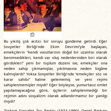
Bu yıkılış çok acıtıcı bir soruyu gündeme getirdi. Eğer
Sovyetler Birliği’nde Ekim Devrimi’yle başlayan,
emekçilerin “kendi vücutlarının doğal bir uzantısı olarak
benimsedikleri, kendi var oluş nedenlerinden biri olarak
gördükleri” yeni bir toplum düzeni ise, emekçiler ona
neden sahip çıkmamışlar, yıkılmasına neden bigâne
kalmışlardı? Yoksa Sovyetler Birliği’nde “emekçiler söz ve
karar sahibi” haline gelememiş ve yeni rejimi
sahiplenmemişler miydi? Eğer böyleyse, yumurtasız omlet
yapılamayacağına göre, işçilerin sahiplenmediği bir
rejimin adını sosyalizm olarak adlandırmamız bir yanılgı
mıydı?
Türkiye Sosyalist İşçi Partisi (1974-1990) Genel Başkanı