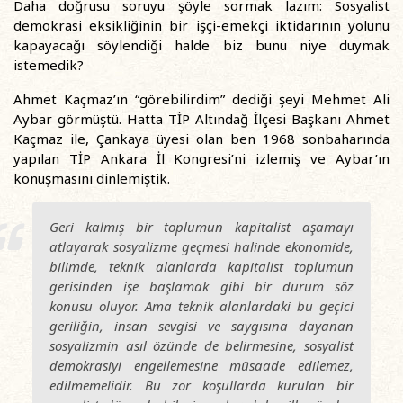
Daha doğrusu soruyu şöyle sormak lazım: Sosyalist
demokrasi eksikliğinin bir işçi-emekçi iktidarının yolunu
kapayacağı söylendiği halde biz bunu niye duymak
istemedik?
Ahmet Kaçmaz’ın “görebilirdim” dediği şeyi Mehmet Ali
Aybar görmüştü. Hatta TİP Altındağ İlçesi Başkanı Ahmet
Kaçmaz ile, Çankaya üyesi olan ben 1968 sonbaharında
yapılan TİP Ankara İl Kongresi’ni izlemiş ve Aybar’ın
konuşmasını dinlemiştik.
Geri kalmış bir toplumun kapitalist aşamayı
atlayarak sosyalizme geçmesi halinde ekonomide,
bilimde, teknik alanlarda kapitalist toplumun
gerisinden işe başlamak gibi bir durum söz
konusu oluyor. Ama teknik alanlardaki bu geçici
geriliğin, insan sevgisi ve saygısına dayanan
sosyalizmin asıl özünde de belirmesine, sosyalist
demokrasiyi engellemesine müsaade edilemez,
edilmemelidir. Bu zor koşullarda kurulan bir