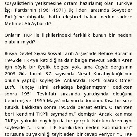
sosyalistlerin yetişmesine ortam hazırlamış olan Türkiye
İşçi Partisi’nin (1961-1971) üç lideri arasında Sovyetler
Birliği’ne ihtiyatla, hatta eleştirel bakan neden sadece
Mehmet Ali Aybar’dı?
Onların TKP ile ilişkilerindeki farklılık bunun bir nedeni
olabilir miydi?
Rusya Devlet Siyasi Sosyal Tarih Arşivi’nde Behice Boran’ın
1942’de TKP’ye katıldığına dair belge mevcut. Sadun Aren
için böyle bir üyelik belgesi yok, ama
Cogito
dergisinin
2003 Güz tarihli 37. sayısında Neşet Kocabıyıkoğlu’nun
onunla yaptığı söyleşide “Ankara’da TKP’li olarak Ömer
Lütfü Tunçay isimli arkadaşa bağlanmıştım,” dedikten
sonra 1951 Tevkifatı sırasında yurtdışında olduğunu
belirtmiş ve “1955 Mayıs’ında yurda döndüm. Kısa bir süre
tutuklu kaldıktan sonra 1956’da beraat ettim. O tarihten
beri kendimi TKP’li saymadım,” demiştir. Ancak kanımca
TKP’ye yakınlık duyduğu da bir gerçek. Nitekim Aren aynı
söyleşide “… ikinci TİP kurulurken neden katılmadınız?”
sorusuna bu yakınlığı teyit eden bir cevap veriyor: “… TKP