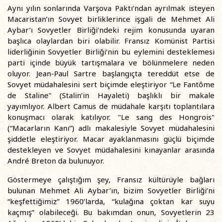
Aynı yılın sonlarında Varşova Paktı’ndan ayrılmak isteyen
Macaristan’ın Sovyet birliklerince işgali de Mehmet Ali
Aybar’ı Sovyetler Birliği’ndeki rejim konusunda uyaran
başlıca olaylardan biri olabilir. Fransız Komünist Partisi
liderliğinin Sovyetler Birliği’nin bu eylemini desteklemesi
parti içinde büyük tartışmalara ve bölünmelere neden
oluyor. Jean-Paul Sartre başlangıçta tereddüt etse de
Sovyet müdahalesini sert biçimde eleştiriyor “Le Fantôme
de Staline" (Stalin’in Hayaleti) başlıklı bir makale
yayımlıyor. Albert Camus de müdahale karşıtı toplantılara
konuşmacı olarak katılıyor. "Le sang des Hongrois"
(“Macarların Kanı”) adlı makalesiyle Sovyet müdahalesini
şiddetle eleştiriyor. Macar ayaklanmasını güçlü biçimde
destekleyen ve Sovyet müdahalesini kınayanlar arasında
André Breton da bulunuyor.
Göstermeye çalıştığım şey, Fransız kültürüyle bağları
bulunan Mehmet Ali Aybar’ın, bizim Sovyetler Birliği’ni
“keşfettiğimiz” 1960’larda, “kulağına çoktan kar suyu
kaçmış” olabileceği. Bu bakımdan onun, Sovyetlerin 23