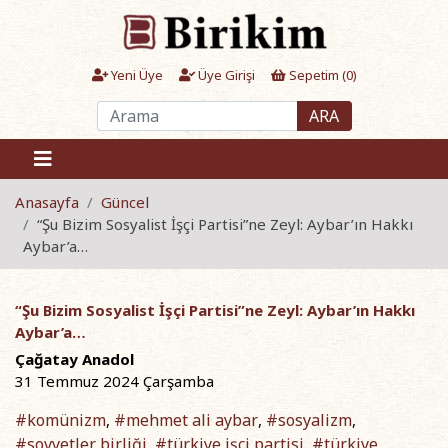
Yeni Üye
Üye Girişi
Sepetim (
0
)
ARA
Anasayfa
Güncel
“Şu Bizim Sosyalist İşçi Partisi”ne Zeyl: Aybar’ın Hakkı
Aybar’a…
“Şu Bizim Sosyalist İşçi Partisi”ne Zeyl: Aybar’ın Hakkı
Aybar’a…
Çağatay Anadol
31 Temmuz 2024 Çarşamba
#komünizm
#mehmet ali aybar
#sosyalizm
,
,
,
#sovyetler birliği
#türkiye işçi partisi
#türkiye
,
,