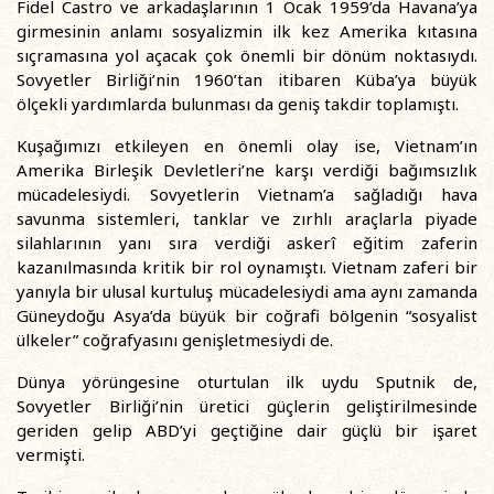
Fidel Castro ve arkadaşlarının 1 Ocak 1959’da Havana’ya
girmesinin anlamı sosyalizmin ilk kez Amerika kıtasına
sıçramasına yol açacak çok önemli bir dönüm noktasıydı.
Sovyetler Birliği’nin 1960’tan itibaren Küba’ya büyük
ölçekli yardımlarda bulunması da geniş takdir toplamıştı.
Kuşağımızı etkileyen en önemli olay ise, Vietnam’ın
Amerika Birleşik Devletleri’ne karşı verdiği bağımsızlık
mücadelesiydi. Sovyetlerin Vietnam’a sağladığı hava
savunma sistemleri, tanklar ve zırhlı araçlarla piyade
silahlarının yanı sıra verdiği askerî eğitim zaferin
kazanılmasında kritik bir rol oynamıştı. Vietnam zaferi bir
yanıyla bir ulusal kurtuluş mücadelesiydi ama aynı zamanda
Güneydoğu Asya’da büyük bir coğrafi bölgenin “sosyalist
ülkeler” coğrafyasını genişletmesiydi de.
Dünya yörüngesine oturtulan ilk uydu Sputnik de,
Sovyetler Birliği’nin üretici güçlerin geliştirilmesinde
geriden gelip ABD’yi geçtiğine dair güçlü bir işaret
vermişti.