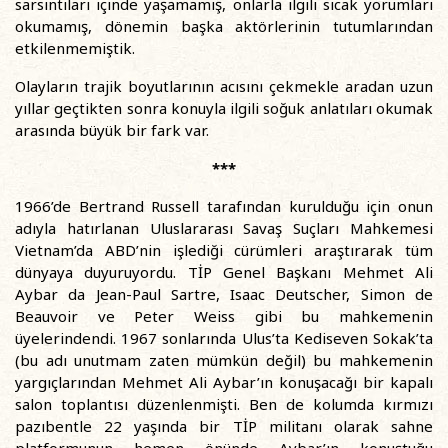
sarsıntıları içinde yaşamamış, onlarla ilgili sıcak yorumları
okumamış, dönemin başka aktörlerinin tutumlarından
etkilenmemiştik.
Olayların trajik boyutlarının acısını çekmekle aradan uzun
yıllar geçtikten sonra konuyla ilgili soğuk anlatıları okumak
arasında büyük bir fark var.
***
1966’de Bertrand Russell tarafından kurulduğu için onun
adıyla hatırlanan Uluslararası Savaş Suçları Mahkemesi
Vietnam’da ABD’nin işlediği cürümleri araştırarak tüm
dünyaya duyuruyordu. TİP Genel Başkanı Mehmet Ali
Aybar da Jean-Paul Sartre, Isaac Deutscher, Simon de
Beauvoir ve Peter Weiss gibi bu mahkemenin
üyelerindendi. 1967 sonlarında Ulus’ta Kediseven Sokak’ta
(bu adı unutmam zaten mümkün değil) bu mahkemenin
yargıçlarından Mehmet Ali Aybar’ın konuşacağı bir kapalı
salon toplantısı düzenlenmişti. Ben de kolumda kırmızı
pazıbentle 22 yaşında bir TİP militanı olarak sahne
platformunun hemen önünde Aybar’ın konuştuğu