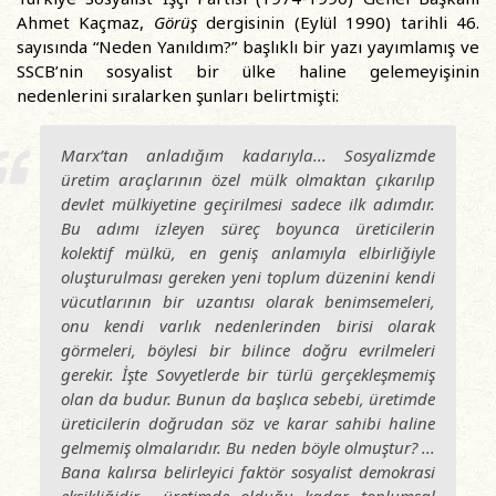
Ahmet Kaçmaz,
Görüş
dergisinin (Eylül 1990) tarihli 46.
sayısında “Neden Yanıldım?” başlıklı bir yazı yayımlamış ve
SSCB’nin sosyalist bir ülke haline gelemeyişinin
nedenlerini sıralarken şunları belirtmişti:
Marx’tan anladığım kadarıyla... Sosyalizmde
üretim araçlarının özel mülk olmaktan çıkarılıp
devlet mülkiyetine geçirilmesi sadece ilk adımdır.
Bu adımı izleyen süreç boyunca üreticilerin
kolektif mülkü, en geniş anlamıyla elbirliğiyle
oluşturulması gereken yeni toplum düzenini kendi
vücutlarının bir uzantısı olarak benimsemeleri,
onu kendi varlık nedenlerinden birisi olarak
görmeleri, böylesi bir bilince doğru evrilmeleri
gerekir. İşte Sovyetlerde bir türlü gerçekleşmemiş
olan da budur. Bunun da başlıca sebebi, üretimde
üreticilerin doğrudan söz ve karar sahibi haline
gelmemiş olmalarıdır. Bu neden böyle olmuştur? ...
Bana kalırsa belirleyici faktör sosyalist demokrasi
eksikliğidir... üretimde olduğu kadar toplumsal