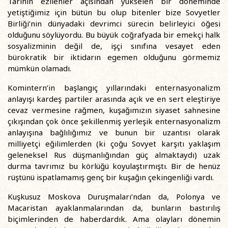
Tarihin ezilenler açısından yükselen bir döneminde
yetiştiğimiz için bütün bu olup bitenler bize Sovyetler
Birliği’nin dünyadaki devrimci sürecin belirleyici öğesi
olduğunu söylüyordu. Bu büyük coğrafyada bir emekçi halk
sosyalizminin değil de, işçi sınıfına vesayet eden
bürokratik bir iktidarın egemen olduğunu görmemiz
mümkün olamadı.
Komintern’in başlangıç yıllarındaki enternasyonalizm
anlayışı kardeş partiler arasında açık ve en sert eleştiriye
cevaz vermesine rağmen, kuşağımızın siyaset sahnesine
çıkışından çok önce şekillenmiş yerleşik enternasyonalizm
anlayışına bağlılığımız ve bunun bir uzantısı olarak
milliyetçi eğilimlerden (ki çoğu Sovyet karşıtı yaklaşım
geleneksel Rus düşmanlığından güç almaktaydı) uzak
durma tavrımız bu körlüğü koyulaştırmıştı. Bir de henüz
rüştünü ispatlamamış genç bir kuşağın çekingenliği vardı.
Kuşkusuz Moskova Duruşmaları’ndan da, Polonya ve
Macaristan ayaklanmalarından da, bunların bastırılış
biçimlerinden de haberdardık. Ama olayları dönemin