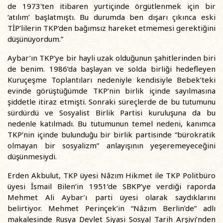
de 1973'ten itibaren yurtiçinde örgütlenmek için bir
‘atılım’ başlatmıştı. Bu durumda ben dışarı çıkınca eski
TİP’lilerin TKP’den bağımsız hareket etmemesi gerektiğini
düşünüyordum.”
Aybar’ın TKP’ye bir hayli uzak olduğunun şahitlerinden biri
de benim. 1986’da başlayan ve solda birliği hedefleyen
Kuruçeşme Toplantıları nedeniyle kendisiyle Bebek’teki
evinde görüştüğümde TKP’nin birlik içinde sayılmasına
şiddetle itiraz etmişti. Sonraki süreçlerde de bu tutumunu
sürdürdü ve Sosyalist Birlik Partisi kuruluşuna da bu
nedenle katılmadı. Bu tutumunun temel nedeni, kanımca
TKP’nin içinde bulunduğu bir birlik partisinde “bürokratik
olmayan bir sosyalizm” anlayışının yeşeremeyeceğini
düşünmesiydi.
Erden Akbulut, TKP üyesi Nâzım Hikmet ile TKP Politbüro
üyesi İsmail Bilen’in 1951’de SBKP’ye verdiği raporda
Mehmet Ali Aybar’ı parti üyesi olarak saydıklarını
belirtiyor. Mehmet Perinçek’in “Nâzım Berlin’de” adlı
makalesinde Rusya Devlet Siyasi Sosyal Tarih Arşivi’nden