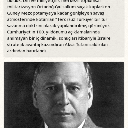
bulduk. Din ve milliyetçilik merkezli toplumsal
militarizasyon Ortadoğu’yu salkım saçak kaplarken.
Güney Mezopotamya’ya kadar genişleyen savaş
atmosferinde kotarılan “Terörsüz Türkiye” bir tür
savunma doktrini olarak yapılandırılmış görünüyor.
Cumhuriyet’in 100. yıldönümü açıklamalarında
anılmayan bir iç dinamik, sonuçları itibariyle İsrail’e
stratejik avantaj kazandıran Aksa Tufanı saldırıları
ardından hatırlandı.