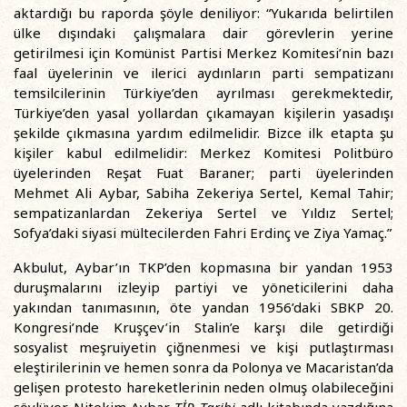
aktardığı bu raporda şöyle deniliyor: “Yukarıda belirtilen
ülke dışındaki çalışmalara dair görevlerin yerine
getirilmesi için Komünist Partisi Merkez Komitesi’nin bazı
faal üyelerinin ve ilerici aydınların parti sempatizanı
temsilcilerinin Türkiye’den ayrılması gerekmektedir,
Türkiye’den yasal yollardan çıkamayan kişilerin yasadışı
şekilde çıkmasına yardım edilmelidir. Bizce ilk etapta şu
kişiler kabul edilmelidir: Merkez Komitesi Politbüro
üyelerinden Reşat Fuat Baraner; parti üyelerinden
Mehmet Ali Aybar, Sabiha Zekeriya Sertel, Kemal Tahir;
sempatizanlardan Zekeriya Sertel ve Yıldız Sertel;
Sofya’daki siyasi mültecilerden Fahri Erdinç ve Ziya Yamaç.”
Akbulut, Aybar’ın TKP’den kopmasına bir yandan 1953
duruşmalarını izleyip partiyi ve yöneticilerini daha
yakından tanımasının, öte yandan 1956’daki SBKP 20.
Kongresi’nde Kruşçev’in Stalin’e karşı dile getirdiği
sosyalist meşruiyetin çiğnenmesi ve kişi putlaştırması
eleştirilerinin ve hemen sonra da Polonya ve Macaristan’da
gelişen protesto hareketlerinin neden olmuş olabileceğini
söylüyor. Nitekim Aybar
TİP Tarihi
adlı kitabında yazdığına