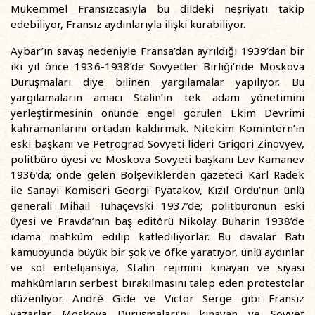
Mükemmel Fransızcasıyla bu dildeki neşriyatı takip
edebiliyor, Fransız aydınlarıyla ilişki kurabiliyor.
Aybar’ın savaş nedeniyle Fransa’dan ayrıldığı 1939’dan bir
iki yıl önce 1936-1938’de Sovyetler Birliği’nde Moskova
Duruşmaları diye bilinen yargılamalar yapılıyor. Bu
yargılamaların amacı Stalin’in tek adam yönetimini
yerleştirmesinin önünde engel görülen Ekim Devrimi
kahramanlarını ortadan kaldırmak. Nitekim Komintern’in
eski başkanı ve Petrograd Sovyeti lideri Grigori Zinovyev,
politbüro üyesi ve Moskova Sovyeti başkanı Lev Kamanev
1936’da; önde gelen Bolşeviklerden gazeteci Karl Radek
ile Sanayi Komiseri Georgi Pyatakov, Kızıl Ordu’nun ünlü
generali Mihail Tuhaçevski 1937’de; politbüronun eski
üyesi ve Pravda’nın baş editörü Nikolay Buharin 1938’de
idama mahkûm edilip katlediliyorlar. Bu davalar Batı
kamuoyunda büyük bir şok ve öfke yaratıyor, ünlü aydınlar
ve sol entelijansiya, Stalin rejimini kınayan ve siyasi
mahkûmların serbest bırakılmasını talep eden protestolar
düzenliyor. André Gide ve Victor Serge gibi Fransız
yazarlar Moskova Duruşmaları’nı kınayan ve Sovyet