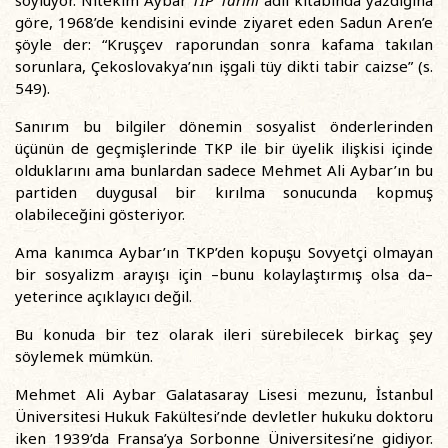
göre, 1968’de kendisini evinde ziyaret eden Sadun Aren’e
şöyle der: “Kruşçev raporundan sonra kafama takılan
sorunlara, Çekoslovakya’nın işgali tüy dikti tabir caizse” (s.
549).
Sanırım bu bilgiler dönemin sosyalist önderlerinden
üçünün de geçmişlerinde TKP ile bir üyelik ilişkisi içinde
olduklarını ama bunlardan sadece Mehmet Ali Aybar’ın bu
partiden duygusal bir kırılma sonucunda kopmuş
olabileceğini gösteriyor.
Ama kanımca Aybar’ın TKP’den kopuşu Sovyetçi olmayan
bir sosyalizm arayışı için –bunu kolaylaştırmış olsa da–
yeterince açıklayıcı değil.
Bu konuda bir tez olarak ileri sürebilecek birkaç şey
söylemek mümkün.
Mehmet Ali Aybar Galatasaray Lisesi mezunu, İstanbul
Üniversitesi Hukuk Fakültesi’nde devletler hukuku doktoru
iken 1939’da Fransa’ya Sorbonne Üniversitesi’ne gidiyor.