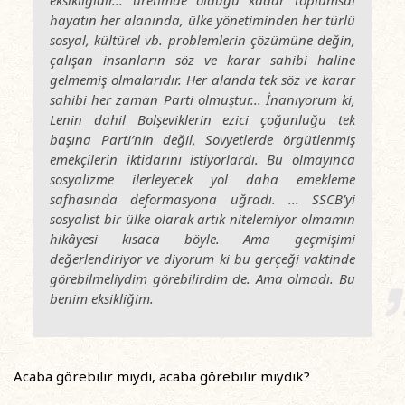
hayatın her alanında, ülke yönetiminden her türlü
sosyal, kültürel vb. problemlerin çözümüne değin,
çalışan insanların söz ve karar sahibi haline
gelmemiş olmalarıdır. Her alanda tek söz ve karar
sahibi her zaman Parti olmuştur... İnanıyorum ki,
Lenin dahil Bolşeviklerin ezici çoğunluğu tek
başına Parti’nin değil, Sovyetlerde örgütlenmiş
emekçilerin iktidarını istiyorlardı. Bu olmayınca
sosyalizme ilerleyecek yol daha emekleme
safhasında deformasyona uğradı. ... SSCB’yi
sosyalist bir ülke olarak artık nitelemiyor olmamın
hikâyesi kısaca böyle. Ama geçmişimi
değerlendiriyor ve diyorum ki bu gerçeği vaktinde
görebilmeliydim görebilirdim de. Ama olmadı. Bu
benim eksikliğim.
Acaba görebilir miydi, acaba görebilir miydik?