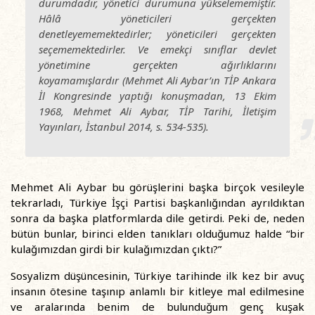
durumdadır, yönetici durumuna yükselememiştir.
Hâlâ yöneticileri gerçekten
denetleyememektedirler; yöneticileri gerçekten
seçememektedirler. Ve emekçi sınıflar devlet
yönetimine gerçekten ağırlıklarını
koyamamışlardır (Mehmet Ali Aybar’ın TİP Ankara
İl Kongresinde yaptığı konuşmadan, 13 Ekim
1968, Mehmet Ali Aybar,
TİP Tarihi
, İletişim
Yayınları, İstanbul 2014, s. 534-535).
Mehmet Ali Aybar bu görüşlerini başka birçok vesileyle
tekrarladı, Türkiye İşçi Partisi başkanlığından ayrıldıktan
sonra da başka platformlarda dile getirdi. Peki de, neden
bütün bunlar, birinci elden tanıkları olduğumuz halde “bir
kulağımızdan girdi bir kulağımızdan çıktı?”
Sosyalizm düşüncesinin, Türkiye tarihinde ilk kez bir avuç
insanın ötesine taşınıp anlamlı bir kitleye mal edilmesine
ve aralarında benim de bulunduğum genç kuşak