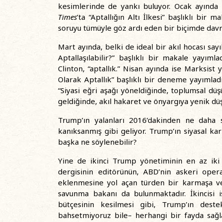
kesimlerinde de yankı buluyor. Ocak ayında
Times
’ta “Aptallığın Altı İlkesi” başlıklı bir
soruyu tümüyle göz ardı eden bir biçimde davr
Mart ayında, belki de ideal bir akıl hocası sa
Aptallaşılabilir?” başlıklı bir makale yayıml
Clinton, “aptallık.” Nisan ayında ise Marksist
Olarak Aptallık” başlıklı bir deneme yayımladı
“Siyasi eğri aşağı yöneldiğinde, toplumsal dü
geldiğinde, akıl hakaret ve önyargıya yenik düş
Trump’ın yalanları 2016’dakinden ne daha 
kanıksanmış gibi geliyor. Trump’ın siyasal ka
başka ne söylenebilir?
Yine de ikinci Trump yönetiminin en az iki 
dergisinin editörünün, ABD’nin askeri opera
eklenmesine yol açan türden bir karmaşa ve 
savunma bakanı da bulunmaktadır. İkincisi i
bütçesinin kesilmesi gibi, Trump’ın deste
bahsetmiyoruz bile– herhangi bir fayda sağl