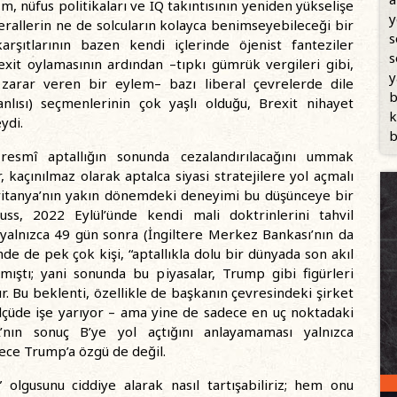
m, nüfus politikaları ve IQ takıntısının yeniden yükselişe
y
erallerin ne de solcuların kolayca benimseyebileceği bir
s
arşıtlarının bazen kendi içlerinde öjenist fanteziler
s
xit oylamasının ardından –tıpkı gümrük vergileri gibi,
y
arar veren bir eylem– bazı liberal çevrelerde dile
b
anlısı) seçmenlerinin çok yaşlı olduğu, Brexit nihayet
k
ydi.
b
resmî aptallığın sonunda cezalandırılacağını ummak
kaçınılmaz olarak aptalca siyasi stratejilere yol açmalı
 Britanya’nın yakın dönemdeki deneyimi bu düşünceye bir
s, 2022 Eylül’ünde kendi mali doktrinlerini tahvil
, yalnızca 49 gün sonra (İngiltere Merkez Bankası’nın da
e de pek çok kişi, “aptallıkla dolu bir dünyada son akıl
amıştı; yani sonunda bu piyasalar, Trump gibi figürleri
. Bu beklenti, özellikle de başkanın çevresindeki şirket
 ölçüde işe yarıyor – ama yine de sadece en uç noktadaki
 A’nın sonuç B’ye yol açtığını anlayamaması yalnızca
adece Trump’a özgü de değil.
” olgusunu ciddiye alarak nasıl tartışabiliriz; hem onu