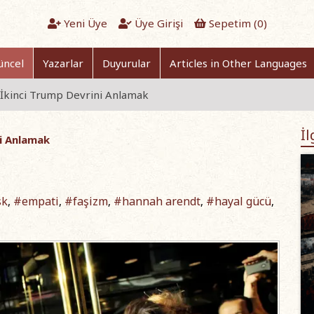
Yeni Üye
Üye Girişi
Sepetim (
0
)
üncel
Yazarlar
Duyurular
Articles in Other Languages
 – İkinci Trump Devrini Anlamak
İl
ni Anlamak
sk
#empati
#faşizm
#hannah arendt
#hayal gücü
,
,
,
,
,