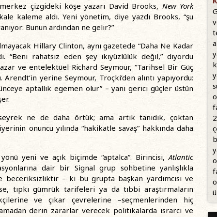
K
 merkez çizgideki köşe yazarı David Brooks,
New York
G
 makale kaleme aldı. Yeni yönetim, diye yazdı Brooks, “şu
v
anıyor: Bunun ardından ne gelir?”
t
a
yılmayacak Hillary Clinton, aynı gazetede “Daha Ne Kadar
y
adı. “Beni rahatsız eden şey ikiyüzlülük değil,” diyordu
k
 yazar ve entelektüel Richard Seymour, “Tarihsel Bir Güç
y
. Arendt’in yerine Seymour, Troçki’den alıntı yapıyordu:
s
şünceye aptallık egemen olur” – yani gerici güçler üstün
o
er.
f
seyrek ne de daha örtük; ama artık tanıdık, çoktan
2
riyerinin onuncu yılında “hakikatle savaş” hakkında daha
ç
b
y
yönü yeni ve açık biçimde “aptalca”. Birincisi,
Atlantic
o
syonlarına dair bir Signal grup sohbetine yanlışlıkla
f
beceriksizliktir – ki bu grupta başkan yardımcısı ve
o
se, tıpkı gümrük tarifeleri ya da tıbbi araştırmaların
ü
kçilerine ve çıkar çevrelerine –seçmenlerinden hiç
amadan derin zararlar verecek politikalarda ısrarcı ve