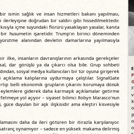
 bir ismin sağlık ve insan hizmetleri bakanı yapılması,
 ilerleyişine doğrudan bir saldırı gibi hissedilmektedir.
skısıyla içme suyundaki florürü yasaklayan yasalar, kanıta
 bir husumetin işaretidir. Trump’ın birinci döneminden
l yürütme alanından devletin damarlarına yayılmasıyla
r ilke, insanların davranışlarının arkasında gerekçeler
l, dar görüşlü ya da çıkarcı olsa bile. Grup sohbeti
E
ından, sosyal medya kullanıcıları bir tür oyuna girişerek
P
açıklama kalıplarına uydurmaya çalıştılar. SignalGate
G
ökertip belli ekonomik grupların çıkarını korumaya dönük
F
ca eylemlere giderek daha karmaşık açıklamalar getirme
v
atfetmeye yol açıyor – siyaset bilimci Robyn Marasco’nun
k
 güce duyulan bir aşk ilişkisidir ama eleştiri kisvesiyle
o
p
o
lamasını daha da ileri götüren bir itirazla karşılanıyor.
o
u satranç oynamıyor – sadece en yüksek makama delirmiş
t