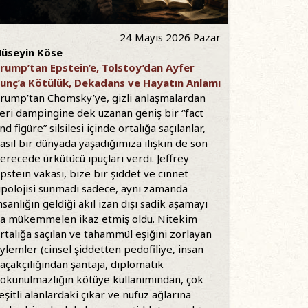
24 Mayıs 2026 Pazar
üseyin Köse
rump’tan Epstein’e, Tolstoy’dan Ayfer
unç’a Kötülük, Dekadans ve Hayatın Anlamı
rump’tan Chomsky’ye, gizli anlaşmalardan
eri dampingine dek uzanan geniş bir “fact
nd figüre” silsilesi içinde ortalığa saçılanlar,
asıl bir dünyada yaşadığımıza ilişkin de son
erecede ürkütücü ipuçları verdi. Jeffrey
pstein vakası, bize bir şiddet ve cinnet
ipolojisi sunmadı sadece, aynı zamanda
nsanlığın geldiği akıl izan dışı sadik aşamayı
a mükemmelen ikaz etmiş oldu. Nitekim
rtalığa saçılan ve tahammül eşiğini zorlayan
ylemler (cinsel şiddetten pedofiliye, insan
açakçılığından şantaja, diplomatik
okunulmazlığın kötüye kullanımından, çok
eşitli alanlardaki çıkar ve nüfuz ağlarına