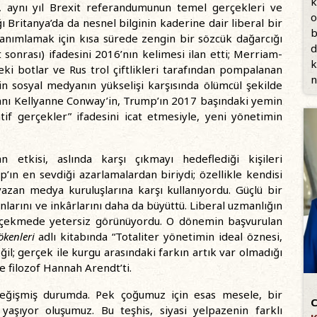
k
l, aynı yıl Brexit referandumunun temel gerçekleri ve
o
 Britanya’da da nesnel bilginin kaderine dair liberal bir
b
tanımlamak için kısa sürede zengin bir sözcük dağarcığı
d
t sonrası) ifadesini 2016’nın kelimesi ilan etti; Merriam-
k
eki botlar ve Rus trol çiftlikleri tarafından pompalanan
n
in sosyal medyanın yükselişi karşısında ölümcül şekilde
manı Kellyanne Conway’in, Trump’ın 2017 başındaki yemin
if gerçekler” ifadesini icat etmesiyle, yeni yönetimin
 etkisi, aslında karşı çıkmayı hedeflediği kişileri
’ın en sevdiği azarlamalardan biriydi; özellikle kendisi
azan medya kuruluşlarına karşı kullanıyordu. Güçlü bir
arını ve inkârlarını daha da büyüttü. Liberal uzmanlığın
ba çekmede yetersiz görünüyordu. O dönemin başvurulan
ökenleri
adlı kitabında “Totaliter yönetimin ideal öznesi,
il; gerçek ile kurgu arasındaki farkın artık var olmadığı
 filozof Hannah Arendt’ti.
değişmiş durumda. Pek çoğumuz için esas mesele, bir
C
 yaşıyor oluşumuz. Bu teşhis, siyasi yelpazenin farklı