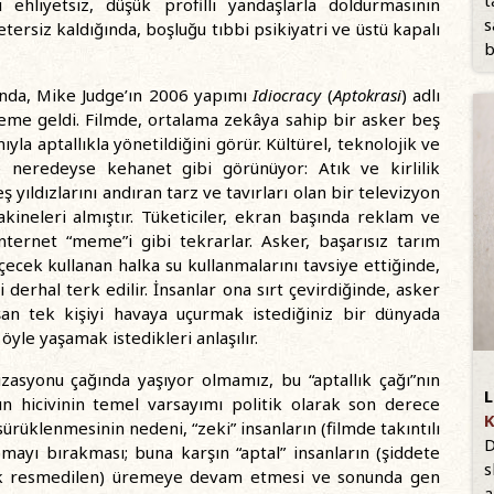
ehliyetsiz, düşük profilli yandaşlarla doldurmasının
s
yetersiz kaldığında, boşluğu tıbbi psikiyatri ve üstü kapalı
b
ında, Mike Judge’ın 2006 yapımı
Idiocracy
(
Aptokrasi
) adlı
deme geldi. Filmde, ortalama zekâya sahip bir asker beş
la aptallıkla yönetildiğini görür. Kültürel, teknolojik ve
 neredeyse kehanet gibi görünüyor: Atık ve kirlilik
yıldızlarını andıran tarz ve tavırları olan bir televizyon
akineleri almıştır. Tüketiciler, ekran başında reklam ve
nternet “meme”i gibi tekrarlar. Asker, başarısız tarım
çecek kullanan halka su kullanmalarını tavsiye ettiğinde,
 derhal terk edilir. İnsanlar ona sırt çevirdiğinde, asker
ışan tek kişiyi havaya uçurmak istediğiniz bir dünyada
yle yaşamak istedikleri anlaşılır.
zasyonu çağında yaşıyor olmamız, bu “aptallık çağı”nın
L
e’ın hicivinin temel varsayımı politik olarak son derece
K
ürüklenmesinin nedeni, “zeki” insanların (filmde takıntılı
D
ayı bırakması; buna karşın “aptal” insanların (şiddete
s
rak resmedilen) üremeye devam etmesi ve sonunda gen
a