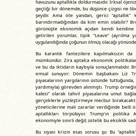
havuzunu aptallıkla doldurmasıdır. Irksal öjeniz
geçtiği bir dönemde, bu düşünce çizgisi ne lib
şeydir. Ama öte yandan, gerici “aptallık” k
barındırmadığından da kim emin olabilir? Bre
görünüşte ekonomik açıdan kendi kendine z
getirilen yorumlar, tipik “Leave” (ayrılma y
uygulandığında çoğunun ölmüş olacağı yönünde
Bu karanlık fantezilere kapılmaksızın da 
mümkündür. Zira aptalca ekonomik politikalar, 
ve bu da iktidarın kaybıyla sonuçlanmalıdır.
emsal sunuyor: Dönemin başbakanı Liz Trus
piyasalarının yargılarının üstünde tuttuğunda
yardımıyla) görevden alınmıştı. Trump örneğind
kalesi” olarak tahvil piyasalarına umut bağl
gerçeklerle yüzleştirmeye mecbur bırakacaktır
yöneticilerine mali zararlar verdiğinde belli
aptallıkları törpülüyor. Trump’ın politika
ekonomiyle sınırlı değil; üstelik bu eksiklik s
Bu siyasi krizin esas sorusu şu: Bu “aptallık