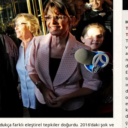
H
T
T
T
v
a
n
d
E
t
i
d
o
e
k
d
ç
dukça farklı eleştirel tepkiler doğurdu. 2016’daki şok ve