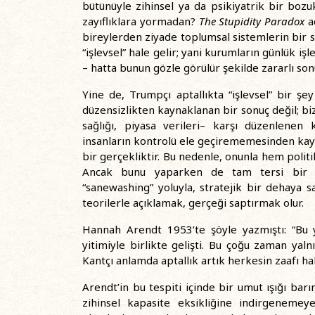
bütünüyle zihinsel ya da psikiyatrik bir bozu
zayıflıklara yormadan?
The Stupidity Paradox
ad
bireylerden ziyade toplumsal sistemlerin bir s
“işlevsel” hale gelir; yani kurumların günlük işle
– hatta bunun gözle görülür şekilde zararlı sonu
Yine de, Trumpçı aptallıkta “işlevsel” bir ş
düzensizlikten kaynaklanan bir sonuç değil; biz
sağlığı, piyasa verileri– karşı düzenlenen ka
insanların kontrolü ele geçirememesinden kay
bir gerçekliktir. Bu nedenle, onunla hem poli
Ancak bunu yaparken de tam tersi bir 
“sanewashing” yoluyla, stratejik bir dehaya 
teorilerle açıklamak, gerçeği saptırmak olur.
Hannah Arendt 1953’te şöyle yazmıştı: “Bu y
yitimiyle birlikte gelişti. Bu çoğu zaman yal
Kantçı anlamda aptallık artık herkesin zaafı hal
Arendt’in bu tespiti içinde bir umut ışığı barı
zihinsel kapasite eksikliğine indirgenemeye