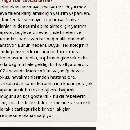
ırılgan bir Leviathan mı?
eleneksel sermaye, maliyetleri düşürmek
eya talebi karşılamak için yatırım yaparken,
eknofeodal sermaye, toplumsal faaliyet
lanlarını denetimi altına almak için yatırım
apıyor; böylece bireyleri, işletmeleri ve
urumları kapsayan bir bağımlılık dinamiği
aratıyor. Bunun nedeni, Büyük Teknoloji’nin
unduğu hizmetlerin sıradan birer meta
lmamasıdır. Bunlar, toplumun giderek daha
azla bağımlı hale geldiği kritik altyapılardır.
024 yazında Microsoft’un yaşadığı devasa
öküş, havalimanlarından hastanelere,
ankalardan kamu kurumlarına kadar pek çok
apının artık bu teknolojilere bağımlı
lduğunu açıkça gösterdi – bu da tekellerin
ahiş kira bedelleri talep etmesine ve sürekli
larak ticarileştirilebilir veri akışları
retmesine olanak sağlıyor.