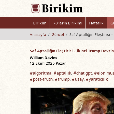
Birikim
70'lerin Birikimi
Haftalık
G
Anasayfa
Güncel
Saf Aptallığın Eleştirisi
Saf Aptallığın Eleştirisi – İkinci Trump Devri
William Davies
12 Ekim 2025 Pazar
#algoritma
#aptallık
#chat gpt
#elon mu
,
,
,
#post-truth
#trump
#uzay
#yaratıcılık
,
,
,