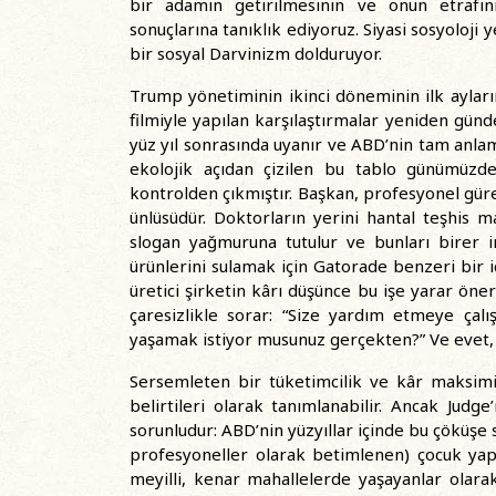
bir adamın getirilmesinin ve onun etrafını 
sonuçlarına tanıklık ediyoruz. Siyasi sosyoloji 
bir sosyal Darvinizm dolduruyor.
Trump yönetiminin ikinci döneminin ilk aylar
filmiyle yapılan karşılaştırmalar yeniden gün
yüz yıl sonrasında uyanır ve ABD’nin tam anlamıy
ekolojik açıdan çizilen bu tablo günümüzde
kontrolden çıkmıştır. Başkan, profesyonel güreş 
ünlüsüdür. Doktorların yerini hantal teşhis m
slogan yağmuruna tutulur ve bunları birer i
ürünlerini sulamak için Gatorade benzeri bir i
üretici şirketin kârı düşünce bu işe yarar öneri
çaresizlikle sorar: “Size yardım etmeye çal
yaşamak istiyor musunuz gerçekten?” Ve evet, ö
Sersemleten bir tüketimcilik ve kâr maksimi
belirtileri olarak tanımlanabilir. Ancak Judg
sorunludur: ABD’nin yüzyıllar içinde bu çöküşe s
profesyoneller olarak betimlenen) çocuk yapm
meyilli, kenar mahallelerde yaşayanlar ola