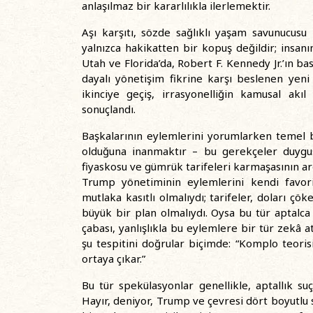
anlaşılmaz bir kararlılıkla ilerlemektir.
Aşı karşıtı, sözde sağlıklı yaşam savunucusu
yalnızca hakikatten bir kopuş değildir; insanın
Utah ve Florida’da, Robert F. Kennedy Jr.’ın ba
dayalı yönetişim fikrine karşı beslenen yeni
ikinciye geçiş, irrasyonelliğin kamusal akı
sonuçlandı.
Başkalarının eylemlerini yorumlarken temel bi
olduğuna inanmaktır – bu gerekçeler duygusa
fiyaskosu ve gümrük tarifeleri karmaşasının ard
Trump yönetiminin eylemlerini kendi favori 
mutlaka kasıtlı olmalıydı; tarifeler, doları ç
büyük bir plan olmalıydı. Oysa bu tür aptal
çabası, yanlışlıkla bu eylemlere bir tür zekâ 
şu tespitini doğrular biçimde: “Komplo teorisi,
ortaya çıkar.”
Bu tür spekülasyonlar genellikle, aptallık suç
Hayır, deniyor, Trump ve çevresi dört boyutl