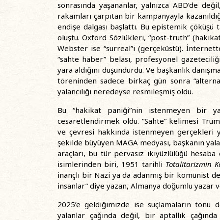
sonrasında yaşananlar, yalnızca ABD’de deği
rakamları çarpıtan bir kampanyayla kazanıldığı
endişe dalgası başlattı. Bu epistemik çöküşü 
oluştu. Oxford Sözlükleri, “post-truth” (hakika
Webster ise “surreal”i (gerçeküstü). İnternett
“sahte haber” belası, profesyonel gazeteciliğ
yara aldığını düşündürdü. Ve başkanlık danış
töreninden sadece birkaç gün sonra “alternat
yalancılığı neredeyse resmileşmiş oldu.
Bu “hakikat paniği”nin istenmeyen bir yan
cesaretlendirmek oldu. “Sahte” kelimesi Trump
ve çevresi hakkında istenmeyen gerçekleri y
şekilde büyüyen MAGA medyası, başkanın yalanl
araçları, bu tür pervasız ikiyüzlülüğü hesa
isimlerinden biri, 1951 tarihli
Totalitarizmin K
inançlı bir Nazi ya da adanmış bir komünist değ
insanlar” diye yazan, Almanya doğumlu yazar ve
2025’e geldiğimizde ise suçlamaların tonu 
yalanlar çağında değil, bir aptallık çağında