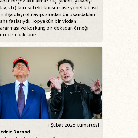
adar birçok akıl almaz suç, şiddet, yasadışı
lay, vb.) küresel elit konsensüse yönelik basit
ir ifşa olayı olmayıp, sıradan bir skandaldan
aha fazlasıydı. Topyekûn bir vicdan
ararması ve korkunç bir dekadan örneği,
ereden baksanız.
1 Şubat 2025 Cumartesi
édric Durand