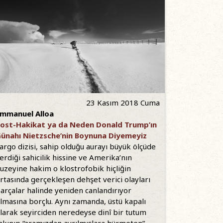
23 Kasım 2018 Cuma
mmanuel Alloa
ost-Hakikat ya da Neden Donald Trump’ın
ünahı Nietzsche’nin Boynuna Diyemeyiz
argo dizisi, sahip olduğu aurayı büyük ölçüde
erdiği sahicilik hissine ve Amerika’nın
uzeyine hakim o klostrofobik hiçliğin
rtasında gerçekleşen dehşet verici olayları
arçalar halinde yeniden canlandırıyor
lmasına borçlu. Aynı zamanda, üstü kapalı
larak seyirciden neredeyse dinî bir tutum
akınıp “aramızdan ayrılmışlara hürmeten”