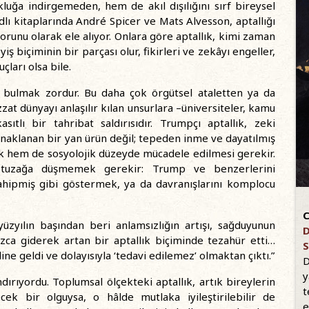
kluğa indirgemeden, hem de akıl dışılığını sırf bireysel
lı kitaplarında André Spicer ve Mats Alvesson, aptallığı
orunu olarak ele alıyor. Onlara göre aptallık, kimi zaman
yiş biçiminin bir parçası olur, fikirleri ve zekâyı engeller,
çları olsa bile.
ey bulmak zordur. Bu daha çok örgütsel ataletten ya da
zat dünyayı anlaşılır kılan unsurlara –üniversiteler, kamu
sıtlı bir tahribat saldırısıdır. Trumpçı aptallık, zeki
naklanan bir yan ürün değil; tepeden inme ve dayatılmış
tik hem de sosyolojik düzeyde mücadele edilmesi gerekir.
tuzağa düşmemek gerekir: Trump ve benzerlerini
sahipmiş gibi göstermek, ya da davranışlarını komplocu
C
üzyılın başından beri anlamsızlığın artışı, sağduyunun
D
nızca giderek artan bir aptallık biçiminde tezahür etti…
S
ine geldi ve dolayısıyla ‘tedavi edilemez’ olmaktan çıktı.”
D
y
ndırıyordu. Toplumsal ölçekteki aptallık, artık bireylerin
t
cek bir olguysa, o hâlde mutlaka iyileştirilebilir de
e