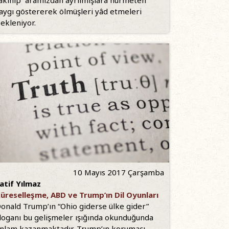
aygı göstererek ölmüşleri yâd etmeleri
ekleniyor.
10 Mayıs 2017 Çarşamba
atif Yılmaz
üreselleşme, ABD ve Trump’ın Dil Oyunları
onald Trump’ın “Ohio giderse ülke gider”
loganı bu gelişmeler ışığında okunduğunda
nlam kazanmaktadır. Trump’ın korumacı,