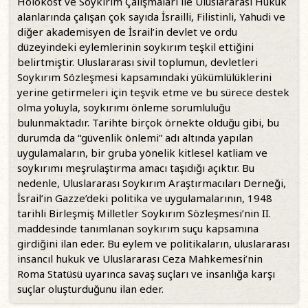
Holokost ve Soykırım Çalışmaları ile Uluslararası Hukuk
alanlarında çalışan çok sayıda İsrailli, Filistinli, Yahudi ve
diğer akademisyen de İsrail’in devlet ve ordu
düzeyindeki eylemlerinin soykırım teşkil ettiğini
belirtmiştir. Uluslararası sivil toplumun, devletleri
Soykırım Sözleşmesi kapsamındaki yükümlülüklerini
yerine getirmeleri için teşvik etme ve bu sürece destek
olma yoluyla, soykırımı önleme sorumluluğu
bulunmaktadır. Tarihte birçok örnekte olduğu gibi, bu
durumda da “güvenlik önlemi” adı altında yapılan
uygulamaların, bir gruba yönelik kitlesel katliam ve
soykırımı meşrulaştırma amacı taşıdığı açıktır. Bu
nedenle, Uluslararası Soykırım Araştırmacıları Derneği,
İsrail’in Gazze’deki politika ve uygulamalarının, 1948
tarihli Birleşmiş Milletler Soykırım Sözleşmesi’nin II.
maddesinde tanımlanan soykırım suçu kapsamına
girdiğini ilan eder. Bu eylem ve politikaların, uluslararası
insancıl hukuk ve Uluslararası Ceza Mahkemesi’nin
Roma Statüsü uyarınca savaş suçları ve insanlığa karşı
suçlar oluşturduğunu ilan eder.