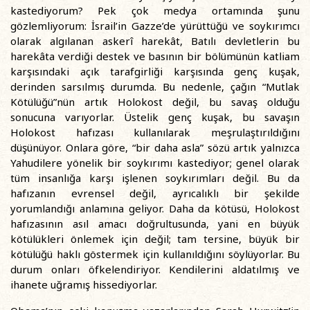
kastediyorum? Pek çok medya ortamında şunu
gözlemliyorum: İsrail’in Gazze’de yürüttüğü ve soykırımcı
olarak algılanan askerî harekât, Batılı devletlerin bu
harekâta verdiği destek ve basının bir bölümünün katliam
karşısındaki açık tarafgirliği karşısında genç kuşak,
derinden sarsılmış durumda. Bu nedenle, çağın “Mutlak
Kötülüğü”nün artık Holokost değil, bu savaş olduğu
sonucuna varıyorlar. Üstelik genç kuşak, bu savaşın
Holokost hafızası kullanılarak meşrulaştırıldığını
düşünüyor. Onlara göre, “bir daha asla” sözü artık yalnızca
Yahudilere yönelik bir soykırımı kastediyor; genel olarak
tüm insanlığa karşı işlenen soykırımları değil. Bu da
hafızanın evrensel değil, ayrıcalıklı bir şekilde
yorumlandığı anlamına geliyor. Daha da kötüsü, Holokost
hafızasının asıl amacı doğrultusunda, yani en büyük
kötülükleri önlemek için değil; tam tersine, büyük bir
kötülüğü haklı göstermek için kullanıldığını söylüyorlar. Bu
durum onları öfkelendiriyor. Kendilerini aldatılmış ve
ihanete uğramış hissediyorlar.