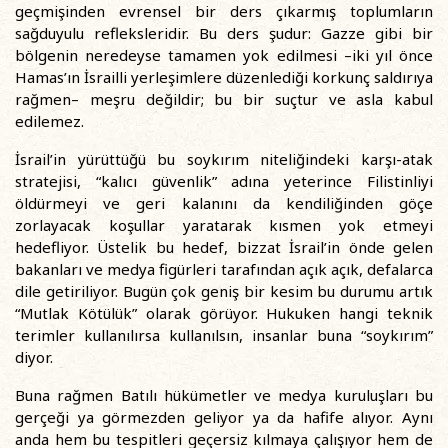
geçmişinden evrensel bir ders çıkarmış toplumların
sağduyulu refleksleridir. Bu ders şudur: Gazze gibi bir
bölgenin neredeyse tamamen yok edilmesi –iki yıl önce
Hamas’ın İsrailli yerleşimlere düzenlediği korkunç saldırıya
rağmen– meşru değildir; bu bir suçtur ve asla kabul
edilemez.
İsrail’in yürüttüğü bu soykırım niteliğindeki karşı-atak
stratejisi, “kalıcı güvenlik” adına yeterince Filistinliyi
öldürmeyi ve geri kalanını da kendiliğinden göçe
zorlayacak koşullar yaratarak kısmen yok etmeyi
hedefliyor. Üstelik bu hedef, bizzat İsrail’in önde gelen
bakanları ve medya figürleri tarafından açık açık, defalarca
dile getiriliyor. Bugün çok geniş bir kesim bu durumu artık
“Mutlak Kötülük” olarak görüyor. Hukuken hangi teknik
terimler kullanılırsa kullanılsın, insanlar buna “soykırım”
diyor.
Buna rağmen Batılı hükümetler ve medya kuruluşları bu
gerçeği ya görmezden geliyor ya da hafife alıyor. Aynı
anda hem bu tespitleri geçersiz kılmaya çalışıyor hem de