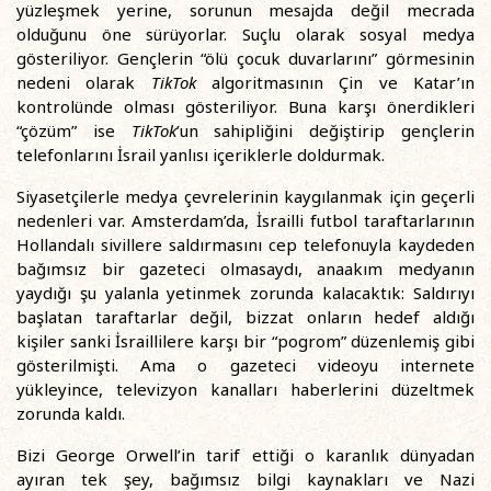
yüzleşmek yerine, sorunun mesajda değil mecrada
olduğunu öne sürüyorlar. Suçlu olarak sosyal medya
gösteriliyor. Gençlerin “ölü çocuk duvarlarını” görmesinin
nedeni olarak
TikTok
algoritmasının Çin ve Katar’ın
kontrolünde olması gösteriliyor. Buna karşı önerdikleri
“çözüm” ise
TikTok
’un sahipliğini değiştirip gençlerin
telefonlarını İsrail yanlısı içeriklerle doldurmak.
Siyasetçilerle medya çevrelerinin kaygılanmak için geçerli
nedenleri var. Amsterdam’da, İsrailli futbol taraftarlarının
Hollandalı sivillere saldırmasını cep telefonuyla kaydeden
bağımsız bir gazeteci olmasaydı, anaakım medyanın
yaydığı şu yalanla yetinmek zorunda kalacaktık: Saldırıyı
başlatan taraftarlar değil, bizzat onların hedef aldığı
kişiler sanki İsraillilere karşı bir “pogrom” düzenlemiş gibi
gösterilmişti. Ama o gazeteci videoyu internete
yükleyince, televizyon kanalları haberlerini düzeltmek
zorunda kaldı.
Bizi George Orwell’in tarif ettiği o karanlık dünyadan
ayıran tek şey, bağımsız bilgi kaynakları ve Nazi