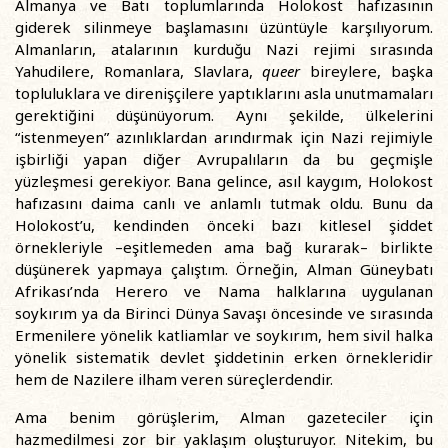
Almanya ve Batı toplumlarında Holokost hafızasının
giderek silinmeye başlamasını üzüntüyle karşılıyorum.
Almanların, atalarının kurduğu Nazi rejimi sırasında
Yahudilere, Romanlara, Slavlara,
queer
bireylere, başka
topluluklara ve direnişçilere yaptıklarını asla unutmamaları
gerektiğini düşünüyorum. Aynı şekilde, ülkelerini
“istenmeyen” azınlıklardan arındırmak için Nazi rejimiyle
işbirliği yapan diğer Avrupalıların da bu geçmişle
yüzleşmesi gerekiyor. Bana gelince, asıl kaygım, Holokost
hafızasını daima canlı ve anlamlı tutmak oldu. Bunu da
Holokost’u, kendinden önceki bazı kitlesel şiddet
örnekleriyle –eşitlemeden ama bağ kurarak– birlikte
düşünerek yapmaya çalıştım. Örneğin, Alman Güneybatı
Afrikası’nda Herero ve Nama halklarına uygulanan
soykırım ya da Birinci Dünya Savaşı öncesinde ve sırasında
Ermenilere yönelik katliamlar ve soykırım, hem sivil halka
yönelik sistematik devlet şiddetinin erken örnekleridir
hem de Nazilere ilham veren süreçlerdendir.
Ama benim görüşlerim, Alman gazeteciler için
hazmedilmesi zor bir yaklaşım oluşturuyor. Nitekim, bu