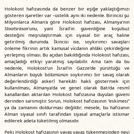
Holokost hafızasında da benzer bir eşiğe yaklaştığımızı
gösteren işaretler var –üstelik aynı iki nedenle. Birincisi şu:
Milyonlarca Alman’a göre Holokost hafızası, Almanya’nın
Staatsräson
’unu, yani İsrail’in güvenliğine koşulsuz
desteğini meşrulaştırmak için siyasal bir araç haline
getirilmiş durumda. İkincisi ise, soykırımcı savaşları
önleme fikrinin artık kamusal vicdanın ahlâki çekirdeğine
yerleşmiş olması. Bu açıdan bakıldığında Holokost hafızası,
amaçladığı etkiyi yaratmış sayılabilir. Ama tam da bu
nedenle, Holokost’un İsrail’in Gazze’de yürüttüğü ve
Almanların büyük bölümünün soykırımcı bir savaş olarak
değerlendirdiği askerî harekâtı haklı göstermek için
kullanılması, Almanya’da ve genel olarak Batı’da resmî
kanallardan aktarılan Holokost hafızasına duyulan güveni
derinden sarsmıştır. Sorun, Holokost hafızasının “eskimesi”
ya da zamanını doldurması değildir; mesele, bu hafızanın
Alman siyasal sınıfı tarafından siyasal amaçlarla istismar
edilerek adeta tüketilmiş olmasıdır.
Peki Holokost hafızasının yavaş yavaş tükenmesinden neyi