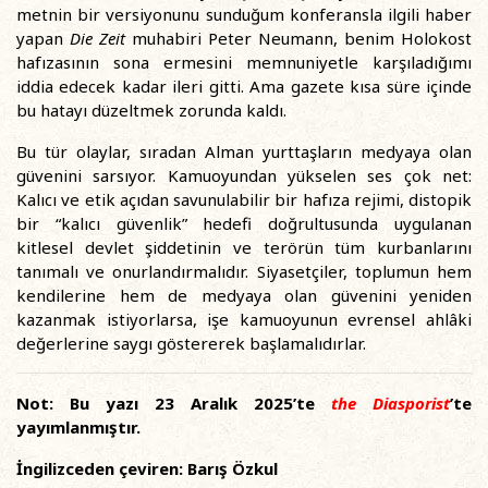
metnin bir versiyonunu sunduğum konferansla ilgili haber
yapan
Die Zeit
muhabiri Peter Neumann, benim Holokost
hafızasının sona ermesini memnuniyetle karşıladığımı
iddia edecek kadar ileri gitti. Ama gazete kısa süre içinde
bu hatayı düzeltmek zorunda kaldı.
Bu tür olaylar, sıradan Alman yurttaşların medyaya olan
güvenini sarsıyor. Kamuoyundan yükselen ses çok net:
Kalıcı ve etik açıdan savunulabilir bir hafıza rejimi, distopik
bir “kalıcı güvenlik” hedefi doğrultusunda uygulanan
kitlesel devlet şiddetinin ve terörün tüm kurbanlarını
tanımalı ve onurlandırmalıdır. Siyasetçiler, toplumun hem
kendilerine hem de medyaya olan güvenini yeniden
kazanmak istiyorlarsa, işe kamuoyunun evrensel ahlâki
değerlerine saygı göstererek başlamalıdırlar.
Not: Bu yazı 23 Aralık 2025’te
the Diasporist
’te
yayımlanmıştır.
İngilizceden çeviren: Barış Özkul