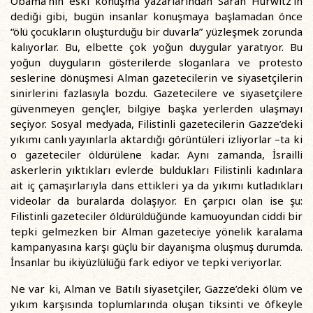
Obama’nın eski konuşma yazarlarından Sarah Hurwitz’in
dediği gibi, bugün insanlar konuşmaya başlamadan önce
“ölü çocukların oluşturduğu bir duvarla” yüzleşmek zorunda
kalıyorlar. Bu, elbette çok yoğun duygular yaratıyor. Bu
yoğun duyguların gösterilerde sloganlara ve protesto
seslerine dönüşmesi Alman gazetecilerin ve siyasetçilerin
sinirlerini fazlasıyla bozdu. Gazetecilere ve siyasetçilere
güvenmeyen gençler, bilgiye başka yerlerden ulaşmayı
seçiyor. Sosyal medyada, Filistinli gazetecilerin Gazze’deki
yıkımı canlı yayınlarla aktardığı görüntüleri izliyorlar –ta ki
o gazeteciler öldürülene kadar. Aynı zamanda, İsrailli
askerlerin yıktıkları evlerde buldukları Filistinli kadınlara
ait iç çamaşırlarıyla dans ettikleri ya da yıkımı kutladıkları
videolar da buralarda dolaşıyor. En çarpıcı olan ise şu:
Filistinli gazeteciler öldürüldüğünde kamuoyundan ciddi bir
tepki gelmezken bir Alman gazeteciye yönelik karalama
kampanyasına karşı güçlü bir dayanışma oluşmuş durumda.
İnsanlar bu ikiyüzlülüğü fark ediyor ve tepki veriyorlar.
Ne var ki, Alman ve Batılı siyasetçiler, Gazze’deki ölüm ve
yıkım karşısında toplumlarında oluşan tiksinti ve öfkeyle