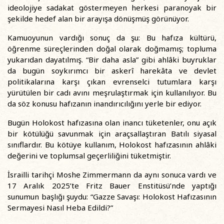
ideolojiye sadakat göstermeyen herkesi paranoyak bir
şekilde hedef alan bir arayışa dönüşmüş görünüyor.
Kamuoyunun vardığı sonuç da şu: Bu hafıza kültürü,
öğrenme süreçlerinden doğal olarak doğmamış; topluma
yukarıdan dayatılmış. “Bir daha asla” gibi ahlâki buyruklar
da bugün soykırımcı bir askerî harekâta ve devlet
politikalarına karşı çıkan evrenselci tutumlara karşı
yürütülen bir cadı avını meşrulaştırmak için kullanılıyor. Bu
da söz konusu hafızanın inandırıcılığını yerle bir ediyor.
Bugün Holokost hafızasına olan inancı tüketenler, onu açık
bir kötülüğü savunmak için araçsallaştıran Batılı siyasal
sınıflardır. Bu kötüye kullanım, Holokost hafızasının ahlâki
değerini ve toplumsal geçerliliğini tüketmiştir.
İsrailli tarihçi Moshe Zimmermann da aynı sonuca vardı ve
17 Aralık 2025’te Fritz Bauer Enstitüsü’nde yaptığı
sunumun başlığı şuydu: “Gazze Savaşı: Holokost Hafızasının
Sermayesi Nasıl Heba Edildi?”