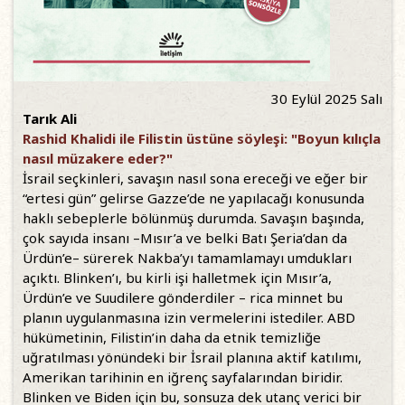
30 Eylül 2025 Salı
Tarık Ali
Rashid Khalidi ile Filistin üstüne söyleşi: "Boyun kılıçla
nasıl müzakere eder?"
İsrail seçkinleri, savaşın nasıl sona ereceği ve eğer bir
“ertesi gün” gelirse Gazze’de ne yapılacağı konusunda
haklı sebeplerle bölünmüş durumda. Savaşın başında,
çok sayıda insanı –Mısır’a ve belki Batı Şeria’dan da
Ürdün’e– sürerek Nakba’yı tamamlamayı umdukları
açıktı. Blinken’ı, bu kirli işi halletmek için Mısır’a,
Ürdün’e ve Suudilere gönderdiler – rica minnet bu
planın uygulanmasına izin vermelerini istediler. ABD
hükümetinin, Filistin’in daha da etnik temizliğe
uğratılması yönündeki bir İsrail planına aktif katılımı,
Amerikan tarihinin en iğrenç sayfalarından biridir.
Blinken ve Biden için bu, sonsuza dek utanç verici bir