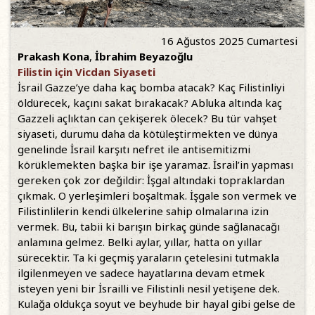
16 Ağustos 2025 Cumartesi
Prakash Kona
,
İbrahim Beyazoğlu
Filistin için Vicdan Siyaseti
İsrail Gazze’ye daha kaç bomba atacak? Kaç Filistinliyi
öldürecek, kaçını sakat bırakacak? Abluka altında kaç
Gazzeli açlıktan can çekişerek ölecek? Bu tür vahşet
siyaseti, durumu daha da kötüleştirmekten ve dünya
genelinde İsrail karşıtı nefret ile antisemitizmi
körüklemekten başka bir işe yaramaz. İsrail’in yapması
gereken çok zor değildir: İşgal altındaki topraklardan
çıkmak. O yerleşimleri boşaltmak. İşgale son vermek ve
Filistinlilerin kendi ülkelerine sahip olmalarına izin
vermek. Bu, tabii ki barışın birkaç günde sağlanacağı
anlamına gelmez. Belki aylar, yıllar, hatta on yıllar
sürecektir. Ta ki geçmiş yaraların çetelesini tutmakla
ilgilenmeyen ve sadece hayatlarına devam etmek
isteyen yeni bir İsrailli ve Filistinli nesil yetişene dek.
Kulağa oldukça soyut ve beyhude bir hayal gibi gelse de