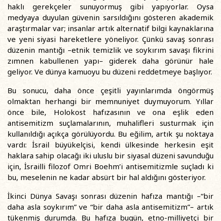
haklı gerekçeler sunuyormuş gibi yapıyorlar. Oysa
medyaya duyulan güvenin sarsıldığını gösteren akademik
araştırmalar var; insanlar artık alternatif bilgi kaynaklarına
ve yeni siyasi hareketlere yöneliyor. Çünkü savaş sonrası
düzenin mantığı –etnik temizlik ve soykırım savaşı fikrini
zımnen kabullenen yapı– giderek daha görünür hale
geliyor. Ve dünya kamuoyu bu düzeni reddetmeye başlıyor.
Bu sonucu, daha önce çeşitli yayınlarımda öngörmüş
olmaktan herhangi bir memnuniyet duymuyorum. Yıllar
önce bile, Holokost hafızasının ve ona eşlik eden
antisemitizm suçlamalarının, muhalifleri susturmak için
kullanıldığı açıkça görülüyordu. Bu eğilim, artık şu noktaya
vardı: İsrail büyükelçisi, kendi ülkesinde herkesin eşit
haklara sahip olacağı iki uluslu bir siyasal düzeni savunduğu
için, İsrailli filozof Omri Boehm’i antisemitizmle suçladı ki
bu, meselenin ne kadar absürt bir hal aldığını gösteriyor.
İkinci Dünya Savaşı sonrası düzenin hafıza mantığı –“bir
daha asla soykırım” ve “bir daha asla antisemitizm”– artık
tükenmiş durumda. Bu hafıza bugün, etno-milliyetçi bir