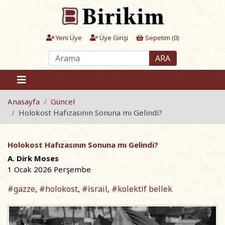
Yeni Üye
Üye Girişi
Sepetim (
0
)
ARA
Anasayfa
Güncel
Holokost Hafızasının Sonuna mı Gelindi?
Holokost Hafızasının Sonuna mı Gelindi?
A. Dirk Moses
1 Ocak 2026 Perşembe
#gazze
#holokost
#israil
#kolektif bellek
,
,
,