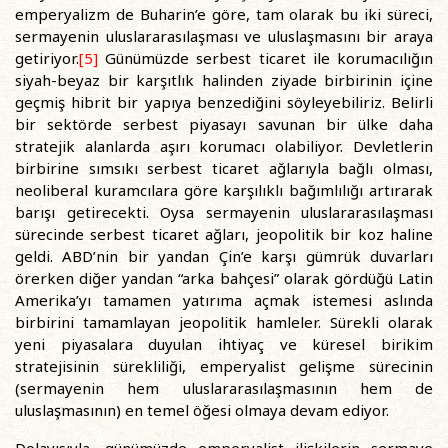
emperyalizm de Buharin’e göre, tam olarak bu iki süreci,
sermayenin uluslararasılaşması ve uluslaşmasını bir araya
getiriyor.
[5]
Günümüzde serbest ticaret ile korumacılığın
siyah-beyaz bir karşıtlık halinden ziyade birbirinin içine
geçmiş hibrit bir yapıya benzediğini söyleyebiliriz. Belirli
bir sektörde serbest piyasayı savunan bir ülke daha
stratejik alanlarda aşırı korumacı olabiliyor. Devletlerin
birbirine sımsıkı serbest ticaret ağlarıyla bağlı olması,
neoliberal kuramcılara göre karşılıklı bağımlılığı artırarak
barışı getirecekti. Oysa sermayenin uluslararasılaşması
sürecinde serbest ticaret ağları, jeopolitik bir koz haline
geldi. ABD’nin bir yandan Çin’e karşı gümrük duvarları
örerken diğer yandan “arka bahçesi” olarak gördüğü Latin
Amerika’yı tamamen yatırıma açmak istemesi aslında
birbirini tamamlayan jeopolitik hamleler. Sürekli olarak
yeni piyasalara duyulan ihtiyaç ve küresel birikim
stratejisinin sürekliliği, emperyalist gelişme sürecinin
(sermayenin hem uluslararasılaşmasının hem de
uluslaşmasının) en temel öğesi olmaya devam ediyor.
Dolayısıyla, günümüzde emperyalist ilişkilerin sermaye