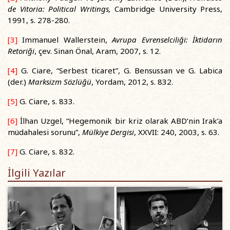
de Vitoria: Political Writings,
Cambridge University Press,
1991, s. 278-280.
[3]
Immanuel Wallerstein,
Avrupa Evrenselciliği: İktidarın
Retoriği
, çev. Sinan Önal, Aram, 2007, s. 12.
[4]
G. Ciare, “Serbest ticaret”, G. Bensussan ve G. Labica
(der.)
Marksizm Sözlüğü
, Yordam, 2012, s. 832.
[5]
G. Ciare, s. 833.
[6]
İlhan Uzgel, “Hegemonik bir kriz olarak ABD’nin Irak’a
müdahalesi sorunu”,
Mülkiye Dergisi
, XXVII: 240, 2003, s. 63.
[7]
G. Ciare, s. 832.
İlgili Yazılar