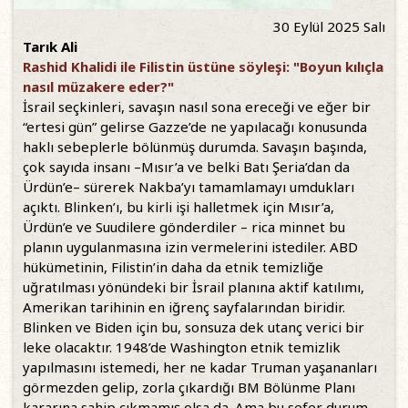
30 Eylül 2025 Salı
Tarık Ali
Rashid Khalidi ile Filistin üstüne söyleşi: "Boyun kılıçla
nasıl müzakere eder?"
İsrail seçkinleri, savaşın nasıl sona ereceği ve eğer bir
“ertesi gün” gelirse Gazze’de ne yapılacağı konusunda
haklı sebeplerle bölünmüş durumda. Savaşın başında,
çok sayıda insanı –Mısır’a ve belki Batı Şeria’dan da
Ürdün’e– sürerek Nakba’yı tamamlamayı umdukları
açıktı. Blinken’ı, bu kirli işi halletmek için Mısır’a,
Ürdün’e ve Suudilere gönderdiler – rica minnet bu
planın uygulanmasına izin vermelerini istediler. ABD
hükümetinin, Filistin’in daha da etnik temizliğe
uğratılması yönündeki bir İsrail planına aktif katılımı,
Amerikan tarihinin en iğrenç sayfalarından biridir.
Blinken ve Biden için bu, sonsuza dek utanç verici bir
leke olacaktır. 1948’de Washington etnik temizlik
yapılmasını istemedi, her ne kadar Truman yaşananları
görmezden gelip, zorla çıkardığı BM Bölünme Planı
kararına sahip çıkmamış olsa da. Ama bu sefer durum