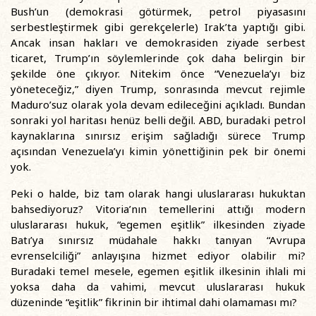
Bush’un (demokrasi götürmek, petrol piyasasını
serbestleştirmek gibi gerekçelerle) Irak’ta yaptığı gibi.
Ancak insan hakları ve demokrasiden ziyade serbest
ticaret, Trump’ın söylemlerinde çok daha belirgin bir
şekilde öne çıkıyor. Nitekim önce “Venezuela’yı biz
yöneteceğiz,” diyen Trump, sonrasında mevcut rejimle
Maduro’suz olarak yola devam edileceğini açıkladı. Bundan
sonraki yol haritası henüz belli değil. ABD, buradaki petrol
kaynaklarına sınırsız erişim sağladığı sürece Trump
açısından Venezuela’yı kimin yönettiğinin pek bir önemi
yok.
Peki o halde, biz tam olarak hangi uluslararası hukuktan
bahsediyoruz? Vitoria’nın temellerini attığı modern
uluslararası hukuk, “egemen eşitlik” ilkesinden ziyade
Batı’ya sınırsız müdahale hakkı tanıyan “Avrupa
evrenselciliği” anlayışına hizmet ediyor olabilir mi?
Buradaki temel mesele, egemen eşitlik ilkesinin ihlali mi
yoksa daha da vahimi, mevcut uluslararası hukuk
düzeninde “eşitlik” fikrinin bir ihtimal dahi olamaması mı?