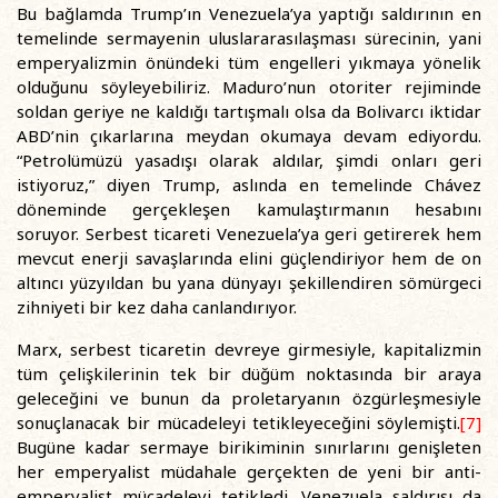
Bu bağlamda Trump’ın Venezuela’ya yaptığı saldırının en
temelinde sermayenin uluslararasılaşması sürecinin, yani
emperyalizmin önündeki tüm engelleri yıkmaya yönelik
olduğunu söyleyebiliriz. Maduro’nun otoriter rejiminde
soldan geriye ne kaldığı tartışmalı olsa da Bolivarcı iktidar
ABD’nin çıkarlarına meydan okumaya devam ediyordu.
“Petrolümüzü yasadışı olarak aldılar, şimdi onları geri
istiyoruz,” diyen Trump, aslında en temelinde Chávez
döneminde gerçekleşen kamulaştırmanın hesabını
soruyor. Serbest ticareti Venezuela’ya geri getirerek hem
mevcut enerji savaşlarında elini güçlendiriyor hem de on
altıncı yüzyıldan bu yana dünyayı şekillendiren sömürgeci
zihniyeti bir kez daha canlandırıyor.
Marx, serbest ticaretin devreye girmesiyle, kapitalizmin
tüm çelişkilerinin tek bir düğüm noktasında bir araya
geleceğini ve bunun da proletaryanın özgürleşmesiyle
sonuçlanacak bir mücadeleyi tetikleyeceğini söylemişti.
[7]
Bugüne kadar sermaye birikiminin sınırlarını genişleten
her emperyalist müdahale gerçekten de yeni bir anti-
emperyalist mücadeleyi tetikledi. Venezuela saldırısı da