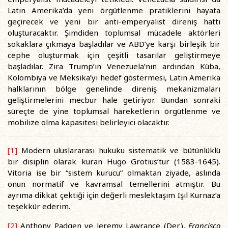
Latin Amerika’da yeni örgütlenme pratiklerini hayata
geçirecek ve yeni bir anti-emperyalist direniş hattı
oluşturacaktır. Şimdiden toplumsal mücadele aktörleri
sokaklara çıkmaya başladılar ve ABD’ye karşı birleşik bir
cephe oluşturmak için çeşitli tasarılar geliştirmeye
başladılar. Zira Trump’ın Venezuela’nın ardından Küba,
Kolombiya ve Meksika’yı hedef göstermesi, Latin Amerika
halklarının bölge genelinde direniş mekanizmaları
geliştirmelerini mecbur hale getiriyor. Bundan sonraki
süreçte de yine toplumsal hareketlerin örgütlenme ve
mobilize olma kapasitesi belirleyici olacaktır.
[1]
Modern uluslararası hukuku sistematik ve bütünlüklü
bir disiplin olarak kuran Hugo Grotius’tur (1583-1645).
Vitoria ise bir “sistem kurucu” olmaktan ziyade, aslında
onun normatif ve kavramsal temellerini atmıştır. Bu
ayrıma dikkat çektiği için değerli meslektaşım Işıl Kurnaz’a
teşekkür ederim.
[2]
Anthony Padgen ve Jeremy Lawrance (Der.),
Francisco