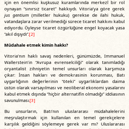
için en önemlisi kuşkusuz kuramlarında merkezî bir rol
oynayan “sınırsız ticaret” hakkıydı. Vitoria’ya göre gerek
jus gentium
(milletler hukuku) gerekse de ilahi hukuk,
vatandaşlara zarar verilmediği sürece ticaret hakkını kabul
ediyordu. Öyleyse ticaret özgürlüğüne engel koyacak yasa
“akıl dışıydı”.
[2]
Müdahale etmek kimin hakkı?
Vitoria’nın haklı savaş nedenleri, günümüzde, Immanuel
Wallerstein’in “Avrupa evrenselciliği” olarak tanımladığı
oryantalist zihniyetin temel unsurları olarak karşımıza
çıkar: İnsan hakları ve demokrasinin korunması, Batı
uygarlığının değerlerinin “öteki” uygarlıklardan daima
üstün olarak varsayılması ve neoliberal ekonomi yasalarını
kabul etmek dışında “hiçbir alternatifin olmadığı” iddiasının
savunulması.
[3]
Bu unsurların, Batı’nın uluslararası müdahalelerini
meşrulaştırmak için kullanılan en temel gerekçelere
karşılık geldiğini söylemeye gerek var mı? Uluslararası