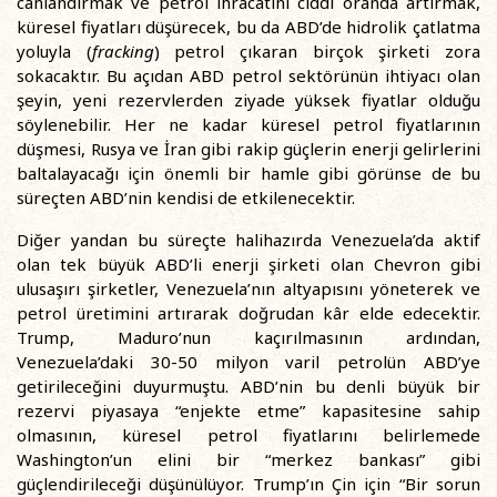
canlandırmak ve petrol ihracatını ciddi oranda artırmak,
küresel fiyatları düşürecek, bu da ABD’de hidrolik çatlatma
yoluyla (
fracking
) petrol çıkaran birçok şirketi zora
sokacaktır. Bu açıdan ABD petrol sektörünün ihtiyacı olan
şeyin, yeni rezervlerden ziyade yüksek fiyatlar olduğu
söylenebilir. Her ne kadar küresel petrol fiyatlarının
düşmesi, Rusya ve İran gibi rakip güçlerin enerji gelirlerini
baltalayacağı için önemli bir hamle gibi görünse de bu
süreçten ABD’nin kendisi de etkilenecektir.
Diğer yandan bu süreçte halihazırda Venezuela’da aktif
olan tek büyük ABD’li enerji şirketi olan Chevron gibi
ulusaşırı şirketler, Venezuela’nın altyapısını yöneterek ve
petrol üretimini artırarak doğrudan kâr elde edecektir.
Trump, Maduro’nun kaçırılmasının ardından,
Venezuela’daki 30-50 milyon varil petrolün ABD’ye
getirileceğini duyurmuştu. ABD’nin bu denli büyük bir
rezervi piyasaya “enjekte etme” kapasitesine sahip
olmasının, küresel petrol fiyatlarını belirlemede
Washington’un elini bir “merkez bankası” gibi
güçlendirileceği düşünülüyor. Trump’ın Çin için “Bir sorun