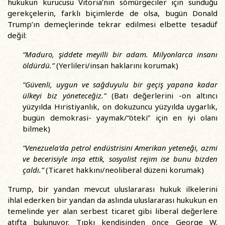
hukukun kurucusu Vitoria’nın sömürgeciler için sunduğu
gerekçelerin, farklı biçimlerde de olsa, bugün Donald
Trump’ın demeçlerinde tekrar edilmesi elbette tesadüf
değil:
“Maduro, şiddete meyilli bir adam. Milyonlarca insanı
öldürdü.”
(Yerlileri/insan haklarını korumak)
“Güvenli, uygun ve sağduyulu bir geçiş yapana kadar
ülkeyi biz yöneteceğiz.”
(Batı değerlerini -on altıncı
yüzyılda Hıristiyanlık, on dokuzuncu yüzyılda uygarlık,
bugün demokrasi- yaymak/“öteki” için en iyi olanı
bilmek)
“Venezuela’da petrol endüstrisini Amerikan yeteneği, azmi
ve becerisiyle inşa ettik, sosyalist rejim ise bunu bizden
çaldı.”
(Ticaret hakkını/neoliberal düzeni korumak)
Trump, bir yandan mevcut uluslararası hukuk ilkelerini
ihlal ederken bir yandan da aslında uluslararası hukukun en
temelinde yer alan serbest ticaret gibi liberal değerlere
atıfta bulunuyor. Tıpkı kendisinden önce George W.