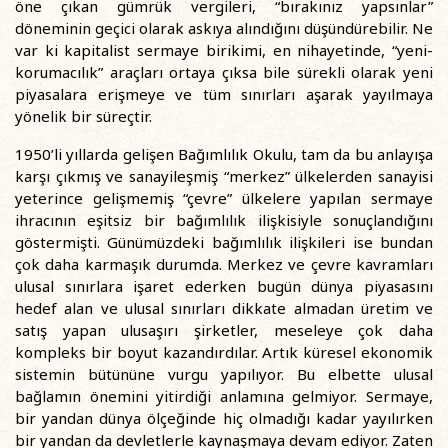
öne çıkan gümrük vergileri, “bırakınız yapsınlar”
döneminin geçici olarak askıya alındığını düşündürebilir. Ne
var ki kapitalist sermaye birikimi, en nihayetinde, “yeni-
korumacılık” araçları ortaya çıksa bile sürekli olarak yeni
piyasalara erişmeye ve tüm sınırları aşarak yayılmaya
yönelik bir süreçtir.
1950’li yıllarda gelişen Bağımlılık Okulu, tam da bu anlayışa
karşı çıkmış ve sanayileşmiş “merkez” ülkelerden sanayisi
yeterince gelişmemiş “çevre” ülkelere yapılan sermaye
ihracının eşitsiz bir bağımlılık ilişkisiyle sonuçlandığını
göstermişti. Günümüzdeki bağımlılık ilişkileri ise bundan
çok daha karmaşık durumda. Merkez ve çevre kavramları
ulusal sınırlara işaret ederken bugün dünya piyasasını
hedef alan ve ulusal sınırları dikkate almadan üretim ve
satış yapan ulusaşırı şirketler, meseleye çok daha
kompleks bir boyut kazandırdılar. Artık küresel ekonomik
sistemin bütününe vurgu yapılıyor. Bu elbette ulusal
bağlamın önemini yitirdiği anlamına gelmiyor. Sermaye,
bir yandan dünya ölçeğinde hiç olmadığı kadar yayılırken
bir yandan da devletlerle kaynaşmaya devam ediyor. Zaten