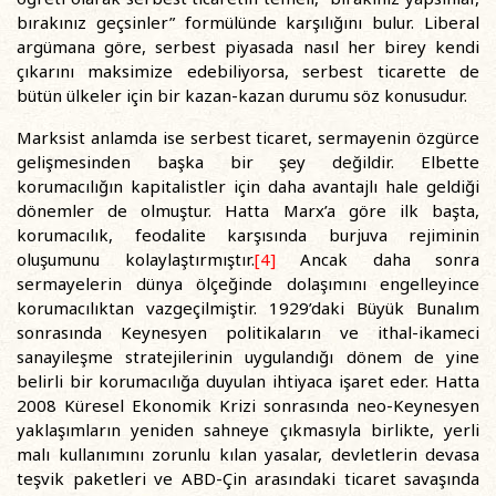
bırakınız geçsinler” formülünde karşılığını bulur. Liberal
argümana göre, serbest piyasada nasıl her birey kendi
çıkarını maksimize edebiliyorsa, serbest ticarette de
bütün ülkeler için bir kazan-kazan durumu söz konusudur.
Marksist anlamda ise serbest ticaret, sermayenin özgürce
gelişmesinden başka bir şey değildir. Elbette
korumacılığın kapitalistler için daha avantajlı hale geldiği
dönemler de olmuştur. Hatta Marx’a göre ilk başta,
korumacılık, feodalite karşısında burjuva rejiminin
oluşumunu kolaylaştırmıştır.
[4]
Ancak daha sonra
sermayelerin dünya ölçeğinde dolaşımını engelleyince
korumacılıktan vazgeçilmiştir. 1929’daki Büyük Bunalım
sonrasında Keynesyen politikaların ve ithal-ikameci
sanayileşme stratejilerinin uygulandığı dönem de yine
belirli bir korumacılığa duyulan ihtiyaca işaret eder. Hatta
2008 Küresel Ekonomik Krizi sonrasında neo-Keynesyen
yaklaşımların yeniden sahneye çıkmasıyla birlikte, yerli
malı kullanımını zorunlu kılan yasalar, devletlerin devasa
teşvik paketleri ve ABD-Çin arasındaki ticaret savaşında