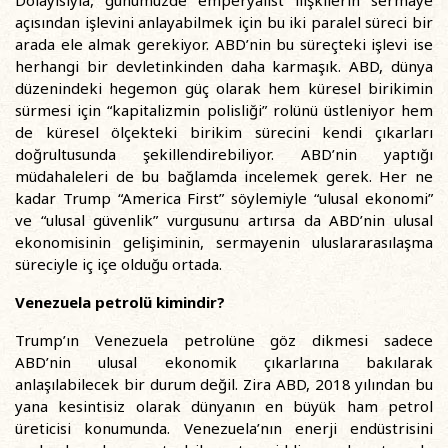
açısından işlevini anlayabilmek için bu iki paralel süreci bir
arada ele almak gerekiyor. ABD’nin bu süreçteki işlevi ise
herhangi bir devletinkinden daha karmaşık. ABD, dünya
düzenindeki hegemon güç olarak hem küresel birikimin
sürmesi için “kapitalizmin polisliği” rolünü üstleniyor hem
de küresel ölçekteki birikim sürecini kendi çıkarları
doğrultusunda şekillendirebiliyor. ABD’nin yaptığı
müdahaleleri de bu bağlamda incelemek gerek. Her ne
kadar Trump “America First” söylemiyle “ulusal ekonomi”
ve “ulusal güvenlik” vurgusunu artırsa da ABD’nin ulusal
ekonomisinin gelişiminin, sermayenin uluslararasılaşma
süreciyle iç içe olduğu ortada.
Venezuela petrolü kimindir?
Trump’ın Venezuela petrolüne göz dikmesi sadece
ABD’nin ulusal ekonomik çıkarlarına bakılarak
anlaşılabilecek bir durum değil. Zira ABD, 2018 yılından bu
yana kesintisiz olarak dünyanın en büyük ham petrol
üreticisi konumunda. Venezuela’nın enerji endüstrisini