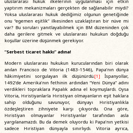
uluslararası hukuk ilkelerinin uygulanması için etkin
yaptırım mekanizmaları gerçekten de sağlanabilir miydi?
Yoksa uluslararası hukuk dediğimiz olgunun genetiğinde
onu “egemen eşitlik” ilkesinden uzaklaştıran bir nüve mi
var? Bu soruları yanıtlayabilmek için BM düzeninden çok
daha gerilere gitmek ve uluslararası hukukun doğduğu
koşullar üzerine düşünmek gerekiyor.
“Serbest ticaret hakkı” adına!
Modern uluslararası hukukun kurucularından biri olarak
anılan Francisco de Vitoria (1483-1546), Papa’nın dünya
hâkimiyetini sorgulayan ilk düşünürdü.
[1]
İspanyollar,
1492’de Amerika’nın fethinin ardından “Yeni Dünya” adını
verdikleri topraklara Papalık adına el koymuşlardı. Oysa
Vitoria, Hıristiyanlarla Hıristiyan olmayanların eşit haklara
sahip olduğunu savunuyor, dünyayı Hıristiyanlıkla
özdeşleştiren zihniyete karşı çıkıyordu. Ona göre,
Hıristiyan olmayanlar Hıristiyanlar tarafından asla
yargılanamazdı. Bu da demek oluyordu ki Papa’nın yetkisi
sadece Hıristiyan dünyayla sınırlıydı. Vitoria ayrıca,