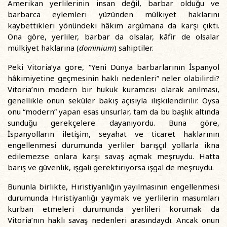
Amerikan yerlilerinin insan değil, barbar olduğu ve
barbarca eylemleri yüzünden mülkiyet haklarını
kaybettikleri yönündeki hâkim argümana da karşı çıktı.
Ona göre, yerliler, barbar da olsalar, kâfir de olsalar
mülkiyet haklarına (
dominium
) sahiptiler.
Peki Vitoria’ya göre, “Yeni Dünya barbarlarının İspanyol
hâkimiyetine geçmesinin haklı nedenleri” neler olabilirdi?
Vitoria’nın modern bir hukuk kuramcısı olarak anılması,
genellikle onun seküler bakış açısıyla ilişkilendirilir. Oysa
onu “modern” yapan esas unsurlar, tam da bu başlık altında
sunduğu gerekçelere dayanıyordu. Buna göre,
İspanyolların iletişim, seyahat ve ticaret haklarının
engellenmesi durumunda yerliler barışçıl yollarla ikna
edilemezse onlara karşı savaş açmak meşruydu. Hatta
barış ve güvenlik, işgali gerektiriyorsa işgal de meşruydu.
Bununla birlikte, Hıristiyanlığın yayılmasının engellenmesi
durumunda Hıristiyanlığı yaymak ve yerlilerin masumları
kurban etmeleri durumunda yerlileri korumak da
Vitoria’nın haklı savaş nedenleri arasındaydı. Ancak onun