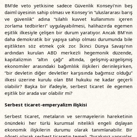
BM’de veto yetkisine sadece Güvenlik Konseyi’nin beş
daimî üyesinin sahip olması ve Konsey’in “uluslararası barış
ve güvenlik” adına “silahlı kuvvet kullanımını içeren
zorlama tedbirleri” uygulayabilmesi, halihazırda egemen
eşitlik ilkesiyle çelişen bir durum yaratıyor. Ancak BM’nin
daha demokratik bir yapıya sahip olması durumunda bile
eşitlikten söz etmek çok zor. İkinci Dünya Savaşı’nın
ardından kurulan ABD merkezli hegemonik düzende,
kapitalizmin “altın çağı” altında, gelişmiş-azgelişmiş
ekonomiler arasındaki bağımlılık ilişkileri derinleşirken,
“bir devletin diğer devletler karşısında bağımsız olduğu”
ilkesi üzerine kurulu olan BM hukuku ne kadar geçerli
olabilir? Başka bir ifadeyle, serbest ticaret ile egemen
eşitlik bir arada var olabilir mi?
Serbest ticaret-emperyalizm ilişkisi
Serbest ticaret, metaların ve sermayelerin hareketinin
önündeki her türlü kurumsal nitelikli engeli dışlayan
ekonomik ilişkilerin durumu olarak tanımlanabilir. Bir
öğreti olarak serbest ticaretin temeli, “bırakınız yapsınlar,