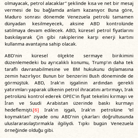
olmayacak, petrol alacaklar” şeklinde kısa ve net bir mesaj
vermesi de bu bağlamda anlam kazanıyor. Buna göre,
Maduro sonrası dönemde Venezuela petrolü tamamen
dünyadan kesilmeyecek, aksine ABD kontrolünde
satılmaya devam edilecek. ABD, küresel petrol fiyatlarını
baskılayarak Çin gibi rakiplerine karşı enerji kartını
kullanma avantajına sahip olacak.
ABD’nin küresel ölçekte sermaye birikimini
düzenlemedeki bu ayrıcalıklı konumu, Trump’ın daha tek
taraflı davranabilmesine ve BM hukukunu dışlamasına
zemin hazırlıyor. Bunun bir benzerini Bush döneminde de
görmüştük. ABD, Irak’ın işgalinin ardından gerekli
yatırımları yaparak ülkenin petrol ihracatını artırmayı, Irak
petrolünü kontrol ederek OPEC’in fiyat tekelini kırmayı ve
İran ve Suudi Arabistan üzerinde baskı kurmayı
hedeflemişti.
[6]
Irak’ın işgali, Irak’ın petrolüne “el
koymaktan” ziyade onu ABD’nin çıkarları doğrultusunda
uluslararasılaştırmakla ilgiliydi. Tıpkı bugün Venezuela
örneğinde olduğu gibi.