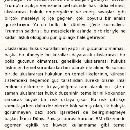
Trump’ın açıkça Venezuela petrolünde hak iddia etmesi,
uluslararası hukuk, emperyalizm ve enerji savaşları gibi
birçok meseleyi iç içe geçiren, çok boyutlu bir analiz
gerektiriyor. Ya da belki de cümleyi şöyle kurmalıyız:
Trump’ın saldırısı, bu meselelerin aslında birbirleriyle ne
kadar ilişkili olduğunu gün gibi açık hale getiriyor.
Uluslararası hukuk kurallarının yaptırım gücünün olmaması,
başka bir ifadeyle bu kuralları dayatacak uluslararası bir
polis gücünün olmaması, genellikle uluslararası hukuka
ilişkin en temel sorunlardan biri olarak ele alınır. Bu soruna
bir de uluslararası hukukun en temel ilkelerinin, küresel
sistemdeki hegemon güç tarafından sürekli olarak ihlal
edilmesi eklenirse -ki yaşadığımız tam olarak bu- işte o
zaman uluslararası hukuk düzeninin temellerini kökünden
sarsacak büyük bir risk ortaya çıkar. Bu risk gittikçe
somutlaşırken daha derinlerde kök salmış olan, ilk bakışta
görünmeyen bazı soru işaretleri de belirginleşmeye
başlar: İkinci Dünya Savaşı sonrası kurulan BM düzeninde
egemen eşitlik ve kuvvet kullanmama gibi temel