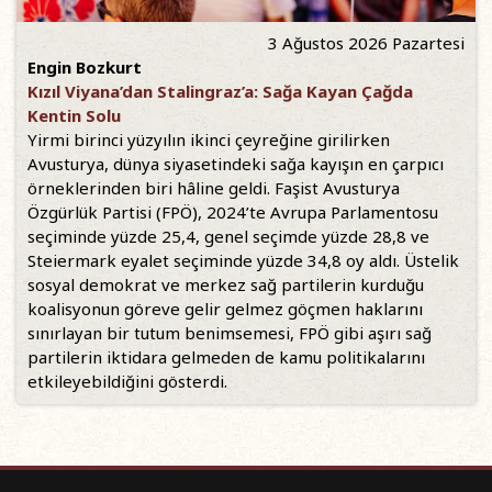
3 Ağustos 2026 Pazartesi
Engin Bozkurt
Kızıl Viyana’dan Stalingraz’a: Sağa Kayan Çağda
Kentin Solu
Yirmi birinci yüzyılın ikinci çeyreğine girilirken
Avusturya, dünya siyasetindeki sağa kayışın en çarpıcı
örneklerinden biri hâline geldi. Faşist Avusturya
Özgürlük Partisi (FPÖ), 2024’te Avrupa Parlamentosu
seçiminde yüzde 25,4, genel seçimde yüzde 28,8 ve
Steiermark eyalet seçiminde yüzde 34,8 oy aldı. Üstelik
sosyal demokrat ve merkez sağ partilerin kurduğu
koalisyonun göreve gelir gelmez göçmen haklarını
sınırlayan bir tutum benimsemesi, FPÖ gibi aşırı sağ
partilerin iktidara gelmeden de kamu politikalarını
etkileyebildiğini gösterdi.