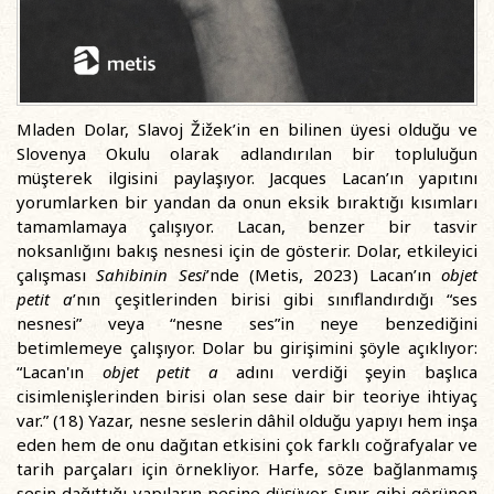
Mladen Dolar, Slavoj Žižek’in en bilinen üyesi olduğu ve
Slovenya Okulu olarak adlandırılan bir topluluğun
müşterek ilgisini paylaşıyor. Jacques Lacan’ın yapıtını
yorumlarken bir yandan da onun eksik bıraktığı kısımları
tamamlamaya çalışıyor. Lacan, benzer bir tasvir
noksanlığını bakış nesnesi için de gösterir. Dolar, etkileyici
çalışması
Sahibinin Sesi
’nde (Metis, 2023) Lacan’ın
objet
petit a
’nın çeşitlerinden birisi gibi sınıflandırdığı “ses
nesnesi” veya “nesne ses”in neye benzediğini
betimlemeye çalışıyor. Dolar bu girişimini şöyle açıklıyor:
“Lacan'ın
objet petit a
adını verdiği şeyin başlıca
cisimlenişlerinden birisi olan sese dair bir teoriye ihtiyaç
var.” (18) Yazar, nesne seslerin dâhil olduğu yapıyı hem inşa
eden hem de onu dağıtan etkisini çok farklı coğrafyalar ve
tarih parçaları için örnekliyor. Harfe, söze bağlanmamış
sesin dağıttığı yapıların peşine düşüyor. Sınır gibi görünen