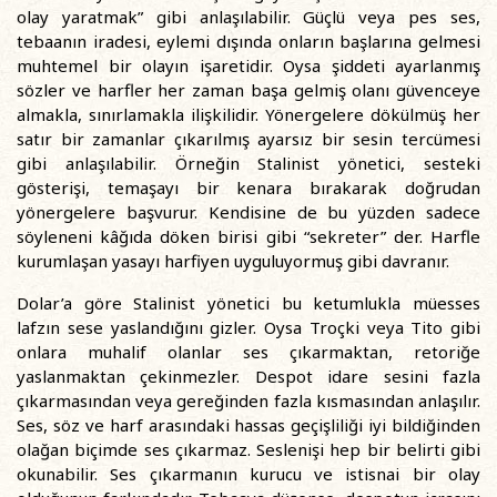
olay yaratmak” gibi anlaşılabilir. Güçlü veya pes ses,
tebaanın iradesi, eylemi dışında onların başlarına gelmesi
muhtemel bir olayın işaretidir. Oysa şiddeti ayarlanmış
sözler ve harfler her zaman başa gelmiş olanı güvenceye
almakla, sınırlamakla ilişkilidir. Yönergelere dökülmüş her
satır bir zamanlar çıkarılmış ayarsız bir sesin tercümesi
gibi anlaşılabilir. Örneğin Stalinist yönetici, sesteki
gösterişi, temaşayı bir kenara bırakarak doğrudan
yönergelere başvurur. Kendisine de bu yüzden sadece
söyleneni kâğıda döken birisi gibi “sekreter” der. Harfle
kurumlaşan yasayı harfiyen uyguluyormuş gibi davranır.
Dolar’a göre Stalinist yönetici bu ketumlukla müesses
lafzın sese yaslandığını gizler. Oysa Troçki veya Tito gibi
onlara muhalif olanlar ses çıkarmaktan, retoriğe
yaslanmaktan çekinmezler. Despot idare sesini fazla
çıkarmasından veya gereğinden fazla kısmasından anlaşılır.
Ses, söz ve harf arasındaki hassas geçişliliği iyi bildiğinden
olağan biçimde ses çıkarmaz. Seslenişi hep bir belirti gibi
okunabilir. Ses çıkarmanın kurucu ve istisnai bir olay