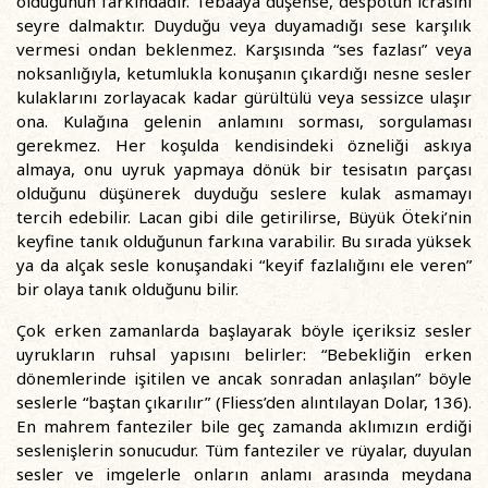
olduğunun farkındadır. Tebaaya düşense, despotun icrasını
seyre dalmaktır. Duyduğu veya duyamadığı sese karşılık
vermesi ondan beklenmez. Karşısında “ses fazlası” veya
noksanlığıyla, ketumlukla konuşanın çıkardığı nesne sesler
kulaklarını zorlayacak kadar gürültülü veya sessizce ulaşır
ona. Kulağına gelenin anlamını sorması, sorgulaması
gerekmez. Her koşulda kendisindeki özneliği askıya
almaya, onu uyruk yapmaya dönük bir tesisatın parçası
olduğunu düşünerek duyduğu seslere kulak asmamayı
tercih edebilir. Lacan gibi dile getirilirse, Büyük Öteki’nin
keyfine tanık olduğunun farkına varabilir. Bu sırada yüksek
ya da alçak sesle konuşandaki “keyif fazlalığını ele veren”
bir olaya tanık olduğunu bilir.
Çok erken zamanlarda başlayarak böyle içeriksiz sesler
uyrukların ruhsal yapısını belirler: “Bebekliğin erken
dönemlerinde işitilen ve ancak sonradan anlaşılan” böyle
seslerle “baştan çıkarılır” (Fliess’den alıntılayan Dolar, 136).
En mahrem fanteziler bile geç zamanda aklımızın erdiği
seslenişlerin sonucudur. Tüm fanteziler ve rüyalar, duyulan
sesler ve imgelerle onların anlamı arasında meydana