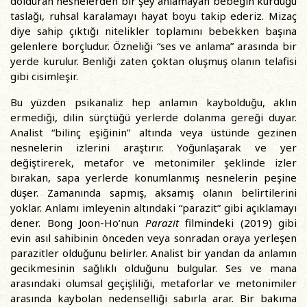
dolduran nesnelerden bir şey anlamayan bebeğin kurduğu
taslağı, ruhsal karalamayı hayat boyu takip ederiz. Mizaç
diye sahip çıktığı nitelikler toplamını bebekken başına
gelenlere borçludur. Özneliği “ses ve anlama” arasında bir
yerde kurulur. Benliği zaten çoktan oluşmuş olanın telafisi
gibi cisimleşir.
Bu yüzden psikanaliz hep anlamın kaybolduğu, aklın
ermediği, dilin sürçtüğü yerlerde dolanma gereği duyar.
Analist “bilinç eşiğinin” altında veya üstünde gezinen
nesnelerin izlerini araştırır. Yoğunlaşarak ve yer
değiştirerek, metafor ve metonimiler şeklinde izler
bırakan, sapa yerlerde konumlanmış nesnelerin peşine
düşer. Zamanında sapmış, aksamış olanın belirtilerini
yoklar. Anlamı imleyenin altındaki “parazit” gibi açıklamayı
dener. Bong Joon-Ho’nun
Parazit
filmindeki (2019) gibi
evin asıl sahibinin önceden veya sonradan oraya yerleşen
parazitler olduğunu belirler. Analist bir yandan da anlamın
gecikmesinin sağlıklı olduğunu bulgular. Ses ve mana
arasındaki olumsal geçişliliği, metaforlar ve metonimiler
arasında kaybolan nedenselliği sabırla arar. Bir bakıma