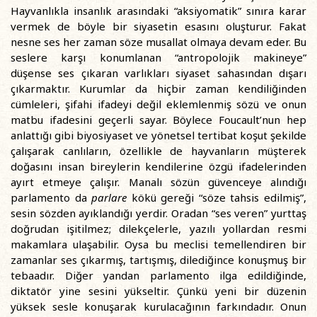
Hayvanlıkla insanlık arasındaki “aksiyomatik” sınıra karar
vermek de böyle bir siyasetin esasını oluşturur. Fakat
nesne ses her zaman söze musallat olmaya devam eder. Bu
seslere karşı konumlanan “antropolojik makineye”
düşense ses çıkaran varlıkları siyaset sahasından dışarı
çıkarmaktır. Kurumlar da hiçbir zaman kendiliğinden
cümleleri, şifahi ifadeyi değil eklemlenmiş sözü ve onun
matbu ifadesini geçerli sayar. Böylece Foucault’nun hep
anlattığı gibi biyosiyaset ve yönetsel tertibat koşut şekilde
çalışarak canlıların, özellikle de hayvanların müşterek
doğasını insan bireylerin kendilerine özgü ifadelerinden
ayırt etmeye çalışır. Manalı sözün güvenceye alındığı
parlamento da
parlare
kökü gereği “söze tahsis edilmiş”,
sesin sözden ayıklandığı yerdir. Oradan “ses veren” yurttaş
doğrudan işitilmez; dilekçelerle, yazılı yollardan resmi
makamlara ulaşabilir. Oysa bu meclisi temellendiren bir
zamanlar ses çıkarmış, tartışmış, dilediğince konuşmuş bir
tebaadır. Diğer yandan parlamento ilga edildiğinde,
diktatör yine sesini yükseltir. Çünkü yeni bir düzenin
yüksek sesle konuşarak kurulacağının farkındadır. Onun