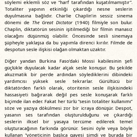
söylemi eklemli söz ve “harf tarafından kuşatılmamıştır”.
Totaliter yapının etkinliği çıkardığı nesne seslerin
duyulmasına bağlıdır. Charlie Chaplin’in sessiz sinema
dönemi de
The Great Dictator
(1940) filmiyle son bulur.
Chaplin, diktatörün sesinin işitilmediği bir filmin manasız
olacağını düşünmüş olabilir. Öncesinde sesli sinemaya
şüpheyle yaklaşsa da bu yapımla direnci kırılır. Filmde de
despotun sesle ilişkisi olağan olmaktan uzaktır.
Diğer yandan Burkina Faso’daki Mossi kabilesinin şefi
güçlükle duyulacak kadar alçak sesle konuşur. Bu şekilde
akuzmatik bir perde ardından söylediklerini dibindeki
yardımcısı yüksek sesle tekrarlar. Gürültücü bir
diktatörden farklı olarak, otoritenin sesle ilişkisindeki
hassasiyeti bağırarak değil pes sesle konuşarak farklı
biçimde ilan eder. Fakat her türlü “sesin totaliter kullanımı”
söze ve yazıya dökülmesi zor bir icraya dönüşür. Despot,
yasanın ses tarafından oluşturulduğunu ve çıkardığı
seslerin ilksel bir yasaya tercüme edilerek temel
oluşturacağının farkında görünür. Sesini öyle veya böyle
kullanan “yöneticinin başlıca gayesi şimdi ve burada bir