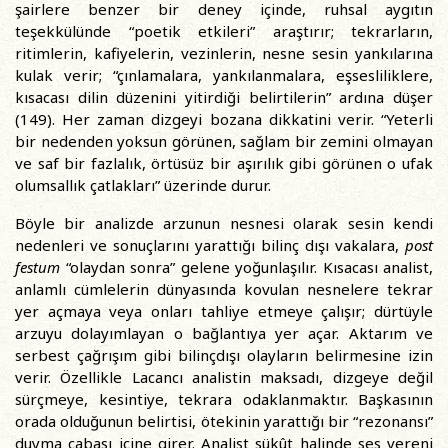
şairlere benzer bir deney içinde, ruhsal aygıtın
teşekkülünde “poetik etkileri” araştırır; tekrarların,
ritimlerin, kafiyelerin, vezinlerin, nesne sesin yankılarına
kulak verir; “çınlamalara, yankılanmalara, eşsesliliklere,
kısacası dilin düzenini yitirdiği belirtilerin” ardına düşer
(149). Her zaman dizgeyi bozana dikkatini verir. “Yeterli
bir nedenden yoksun görünen, sağlam bir zemini olmayan
ve saf bir fazlalık, örtüsüz bir aşırılık gibi görünen o ufak
olumsallık çatlakları” üzerinde durur.
Böyle bir analizde arzunun nesnesi olarak sesin kendi
nedenleri ve sonuçlarını yarattığı bilinç dışı vakalara,
post
festum
“olaydan sonra” gelene yoğunlaşılır. Kısacası analist,
anlamlı cümlelerin dünyasında kovulan nesnelere tekrar
yer açmaya veya onları tahliye etmeye çalışır; dürtüyle
arzuyu dolayımlayan o bağlantıya yer açar. Aktarım ve
serbest çağrışım gibi bilinçdışı olayların belirmesine izin
verir. Özellikle Lacancı analistin maksadı, dizgeye değil
sürçmeye, kesintiye, tekrara odaklanmaktır. Başkasının
orada olduğunun belirtisi, ötekinin yarattığı bir “rezonansı”
duyma çabası içine girer. Analist sükût halinde ses vereni