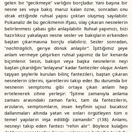
gelen bir “gecikmeye” varlığını borçludur. Yani başına bir
nesne ses veya bakış maruz kalan özne, sonradan onu
idrak ettiğinde ruhsal yapısı çoktan oluşmuş sayılabilir.
Psikanaliz de bu gecikmenin ifşası, olay çıkaran nesnelerin
belirlenmesi çabası gibi anlaşılabilir. Ruhsal yapımızı, bizi
hazırlıksız yakalayan nesne sesler ve bakışların erkenden
baştan çıkarmasına borçlu olabiliriz. Sesler sonradan,
"
nachträglich
, geriye dönük anlaşılır”. İşittiğimiz şeye
anlam vermeye çalışırken ruhsal yapımız da bir kenarda
biçimlenir. Sesin, bakışın veya başka nesnelerin neyi
baştan çıkardığını “anlayana” kadar fanteziler oluşur. Anlam
taşıyan şeylerle kurulan bilinç fantezileri, baştan çıkaran
nesnelerin izlerini, işaretlerini takip eder. Bu durumda bir
nesnenin semptomu gibi ortaya çıkan anlam hep
ertelenerek zihne yerleşir: “İşitme zamanıyla anlama
zamanı arasındaki zaman farkı, tam da fantezilerin,
arzuların, semptomların, insan keyfinin uçsuz bucaksız
dallanmaları altında yatan ve onları örgütleyen tüm o
temel yapıların inşa edildiği zamandır.” (138) Anlamı,
nesneyi takip eden fantezi “rehin alır”. Böylece kulağını