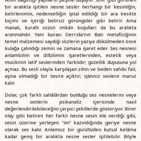
bir aralıkta işitilen nesne sesler herhangi bir kesinliğin,
belirlenimin, nedenselliğin iptal edildiği bir ara kesitte
biçimi ve içeriği belirsiz görüngüler gibi belirir. Ama
manalı, kurallı sözün imkân koşulları da bu aralıkta
aranmalıdır. Yani burası Derrida'nın Batı metafiziğinin
temel malzemesi saydığı sözlerin yazıya dökülmeden önce
kulağa çalındığı zemin ve zamana işaret eder. Ses nesnesi
anlambilim ve dilbilimin işaretlerinden, estetik veya
musikinin latif seslerinden farklıdır; güzellik duyusuna yol
açmaz. Bu sesli olayla karşılaşan zihin ve beden sahibi fail,
aşina olmadığı bir tesire açıktır; işlevsiz seslere maruz
kalır.
Dolar, çok farklı sahâlârdan bulduğu ses nesnelerini veya
nesne seslerin psikanaliz içerisinde nasıl
değerlendirilebileceğini çarpıcı şekillerde gösteriyor. Birer
olay gibi beliren her farklı nesne sesin ele verdiği gibi,
sesin üzerine yerleşen “im” kazındığında geriye nesne
olarak ses kalır. Anlamsız bir gürültüden kutsal kelâma
kadar geniş bir aralıkta nesne sesler işitilebilir. Böyle