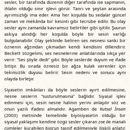
sesler, bir tarafında düzenin diğer tarafında ise sapmanın,
ihlalin olduğu sınır işlevi görür. Tanrı ve şeytan arasında
ayrımsızlığı ima eder. Ama her koşulda bu sedalar güncel
zaman ve mekânda bir kesinti gibi tecrübe edilir. Bu olay
sesler aynı zamanda kavramsız belirtiler gibi işitilir. Şuurun
askıya alındığı her koşulda böyle bir sesin varlığı
bulgulanabilir. Olay şeklinde beliren ses nesnesi sanki bir
öznenin ağzından çıkmadan kendi kendisini dillendirir.
Beckett sözgelimi, ses nesnelerine anlatılarında sıkça yer
verir: “Ses şöyle dedi” gibi. Böyle seslerde duyum ve ifade
bitişir. Bu sırada öznesiz bir ağza kulak verenler için
tekinsizlik duyusu belirir. Sesin nedeni ve sonucu aynı
olayda birleşir.
Siyasetin imkânları da böyle seslerin ayırt edilmesine,
nesne seslerin “susturulmasına” bağlıdır. Siyasal işlev
edinmesi için, sesin nesne halinin yerini anlaşılır söz ve
onun yazılı ifadesi almalıdır. Agamben de
Kutsal İnsan
(2003) metninde temelinde biyosiyasetin olduğu bir
siyasal yaklaşımı kendine özgü sesler çıkaran
zoe
ile manalı
cümleler kurabilen
bios
'un tasnif edilmesiyle ilişkili anlatır.