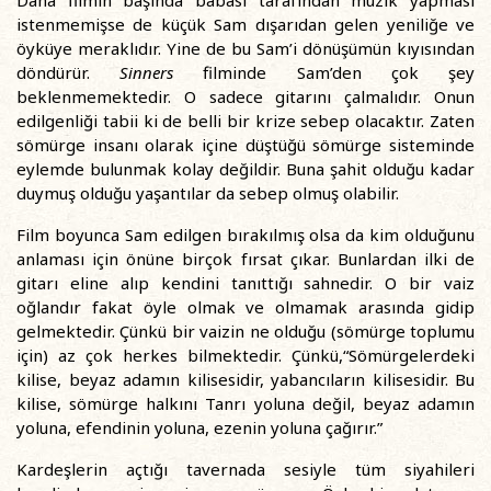
Daha filmin başında babası tarafından müzik yapması
istenmemişse de küçük Sam dışarıdan gelen yeniliğe ve
öyküye meraklıdır. Yine de bu Sam’i dönüşümün kıyısından
döndürür.
Sinners
filminde Sam’den çok şey
beklenmemektedir. O sadece gitarını çalmalıdır. Onun
edilgenliği tabii ki de belli bir krize sebep olacaktır. Zaten
sömürge insanı olarak içine düştüğü sömürge sisteminde
eylemde bulunmak kolay değildir. Buna şahit olduğu kadar
duymuş olduğu yaşantılar da sebep olmuş olabilir.
Film boyunca Sam edilgen bırakılmış olsa da kim olduğunu
anlaması için önüne birçok fırsat çıkar. Bunlardan ilki de
gitarı eline alıp kendini tanıttığı sahnedir. O bir vaiz
oğlandır fakat öyle olmak ve olmamak arasında gidip
gelmektedir. Çünkü bir vaizin ne olduğu (sömürge toplumu
için) az çok herkes bilmektedir. Çünkü,“Sömürgelerdeki
kilise, beyaz adamın kilisesidir, yabancıların kilisesidir. Bu
kilise, sömürge halkını Tanrı yoluna değil, beyaz adamın
yoluna, efendinin yoluna, ezenin yoluna çağırır.”
Kardeşlerin açtığı tavernada sesiyle tüm siyahileri