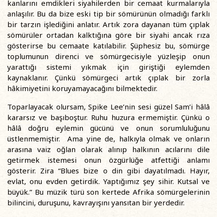
kanlarını emdikleri siyahilerden bir cemaat kurmalarıyla
anlaşılır. Bu da bize eski tip bir sömürünün olmadığı farklı
bir tarzın işlediğini anlatır. Artık zora dayanan tüm çıplak
sömürüler ortadan kalktığına göre bir siyahi ancak rıza
gösterirse bu cemaate katılabilir. Şüphesiz bu, sömürge
toplumunun direnci ve sömürgecisiyle yüzleşip onun
yarattığı sistemi yıkmak için giriştiği eylemden
kaynaklanır. Çünkü sömürgeci artık çıplak bir zorla
hâkimiyetini koruyamayacağını bilmektedir.
Toparlayacak olursam, Spike Lee’nin sesi güzel Sam’i hâlâ
kararsız ve başıboştur. Ruhu huzura ermemiştir. Çünkü o
hâlâ doğru eylemin gücünü ve onun sorumluluğunu
üstlenmemiştir. Ama yine de, halkıyla olmak ve onların
arasına vaiz oğlan olarak alınıp halkının acılarını dile
getirmek istemesi onun özgürlüğe atfettiği anlamı
gösterir. Zira “Blues bize o din gibi dayatılmadı. Hayır,
evlat, onu evden getirdik. Yaptığımız şey sihir. Kutsal ve
büyük.” Bu müzik türü son kertede Afrika sömürgelerinin
bilincini, duruşunu, kavrayışını yansıtan bir yerdedir.