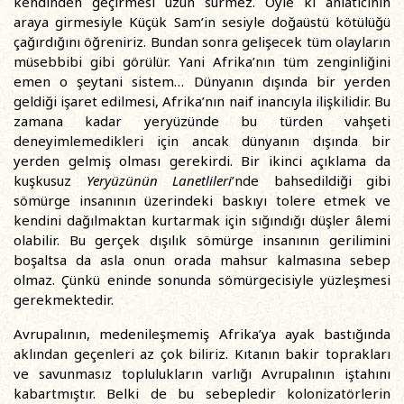
kendinden geçirmesi uzun sürmez. Öyle ki anlatıcının
araya girmesiyle Küçük Sam’in sesiyle doğaüstü kötülüğü
çağırdığını öğreniriz. Bundan sonra gelişecek tüm olayların
müsebbibi gibi görülür. Yani Afrika’nın tüm zenginliğini
emen o şeytani sistem… Dünyanın dışında bir yerden
geldiği işaret edilmesi, Afrika’nın naif inancıyla ilişkilidir. Bu
zamana kadar yeryüzünde bu türden vahşeti
deneyimlemedikleri için ancak dünyanın dışında bir
yerden gelmiş olması gerekirdi. Bir ikinci açıklama da
kuşkusuz
Yeryüzünün Lanetlileri
’nde bahsedildiği gibi
sömürge insanının üzerindeki baskıyı tolere etmek ve
kendini dağılmaktan kurtarmak için sığındığı düşler âlemi
olabilir. Bu gerçek dışılık sömürge insanının gerilimini
boşaltsa da asla onun orada mahsur kalmasına sebep
olmaz. Çünkü eninde sonunda sömürgecisiyle yüzleşmesi
gerekmektedir.
Avrupalının, medenileşmemiş Afrika’ya ayak bastığında
aklından geçenleri az çok biliriz. Kıtanın bakir toprakları
ve savunmasız toplulukların varlığı Avrupalının iştahını
kabartmıştır. Belki de bu sebepledir kolonizatörlerin