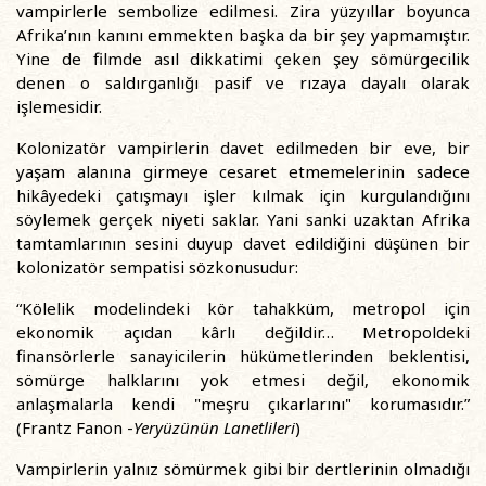
vampirlerle sembolize edilmesi. Zira yüzyıllar boyunca
Afrika’nın kanını emmekten başka da bir şey yapmamıştır.
Yine de filmde asıl dikkatimi çeken şey sömürgecilik
denen o saldırganlığı pasif ve rızaya dayalı olarak
işlemesidir.
Kolonizatör vampirlerin davet edilmeden bir eve, bir
yaşam alanına girmeye cesaret etmemelerinin sadece
hikâyedeki çatışmayı işler kılmak için kurgulandığını
söylemek gerçek niyeti saklar. Yani sanki uzaktan Afrika
tamtamlarının sesini duyup davet edildiğini düşünen bir
kolonizatör sempatisi sözkonusudur:
“Kölelik modelindeki kör tahakküm, metropol için
ekonomik açıdan kârlı değildir… Metropoldeki
finansörlerle sanayicilerin hükümetlerinden beklentisi,
sömürge halklarını yok etmesi değil, ekonomik
anlaşmalarla kendi "meşru çıkarlarını" korumasıdır.”
(Frantz Fanon -
Yeryüzünün Lanetlileri
)
Vampirlerin yalnız sömürmek gibi bir dertlerinin olmadığı