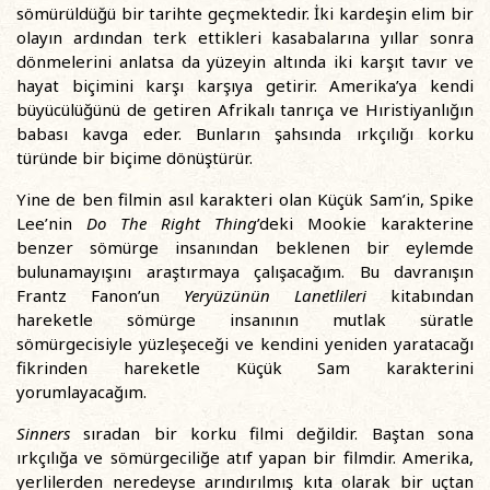
sömürüldüğü bir tarihte geçmektedir. İki kardeşin elim bir
olayın ardından terk ettikleri kasabalarına yıllar sonra
dönmelerini anlatsa da yüzeyin altında iki karşıt tavır ve
hayat biçimini karşı karşıya getirir. Amerika’ya kendi
büyücülüğünü de getiren Afrikalı tanrıça ve Hıristiyanlığın
babası kavga eder. Bunların şahsında ırkçılığı korku
türünde bir biçime dönüştürür.
Yine de ben filmin asıl karakteri olan Küçük Sam’in, Spike
Lee’nin
Do The Right Thing
’deki Mookie karakterine
benzer sömürge insanından beklenen bir eylemde
bulunamayışını araştırmaya çalışacağım. Bu davranışın
Frantz Fanon’un
Yeryüzünün Lanetlileri
kitabından
hareketle sömürge insanının mutlak süratle
sömürgecisiyle yüzleşeceği ve kendini yeniden yaratacağı
fikrinden hareketle Küçük Sam karakterini
yorumlayacağım.
Sinners
sıradan bir korku filmi değildir. Baştan sona
ırkçılığa ve sömürgeciliğe atıf yapan bir filmdir. Amerika,
yerlilerden neredeyse arındırılmış kıta olarak bir uçtan