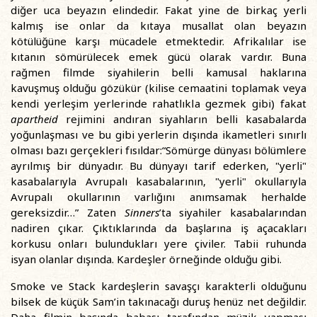
diğer uca beyazın elindedir. Fakat yine de birkaç yerli
kalmış ise onlar da kıtaya musallat olan beyazın
kötülüğüne karşı mücadele etmektedir. Afrikalılar ise
kıtanın sömürülecek emek gücü olarak vardır. Buna
rağmen filmde siyahilerin belli kamusal haklarına
kavuşmuş olduğu gözükür (kilise cemaatini toplamak veya
kendi yerleşim yerlerinde rahatlıkla gezmek gibi) fakat
apartheid
rejimini andıran siyahların belli kasabalarda
yoğunlaşması ve bu gibi yerlerin dışında ikametleri sınırlı
olması bazı gerçekleri fısıldar:“Sömürge dünyası bölümlere
ayrılmış bir dünyadır. Bu dünyayı tarif ederken, "yerli"
kasabalarıyla Avrupalı kasabalarının, "yerli" okullarıyla
Avrupalı okullarının varlığını anımsamak herhalde
gereksizdir…” Zaten
Sinners
’ta siyahiler kasabalarından
nadiren çıkar. Çıktıklarında da başlarına iş açacakları
korkusu onları bulundukları yere çiviler. Tabii ruhunda
isyan olanlar dışında. Kardeşler örneğinde olduğu gibi.
Smoke ve Stack kardeşlerin savaşçı karakterli olduğunu
bilsek de küçük Sam’in takınacağı duruş henüz net değildir.