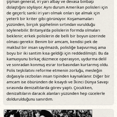
şişman general, iri yarı albay ve devasa binbaşı
dolaştığını söylüyor. Aynı durum Amerikan polisleri için
de geçerli; sanki iri yarı olmak onları işe almak için
yeterli bir kriter gibi görünüyor. Koşamamaları
yüzünden, birçok şüphelinin sırtından vurulduğu
söylenebilir. Britanya’da polislerin formda olmaları
beklenir; erkek polislerin de belli bir boyun üzerinde
olması gerekir. Benim bir amcam, kendisi pek de
makbul bir insan sayılmazdı, polisliğe başvurmuş ama
boyu bir iki santim kısa geldiği için reddedilmişti. Bu da
kamuoyunu birkaç düzmece operasyon, uydurma delil
ve sonradan konmuş esrar torbasından kurtarmış oldu.
Polis teşkilatını reforme etmenin zorluğu, mesleğin
doğasıyla cezbolan insan tipinden kaynaklanır. Diğer bir
amcam ise öbüründen de kısaydı ve İkinci Dünya Savaşı
sırasında denizaltılarda görev yaptı. Çocukken,
denizaltıların daracık alanları yüzünden hep cücelerle
doldurulduğunu sanırdım.