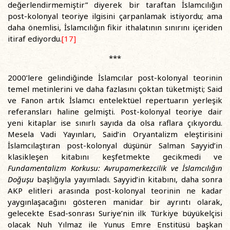
değerlendirmemiştir” diyerek bir taraftan İslamcılığın
post-kolonyal teoriye ilgisini çarpanlamak istiyordu; ama
daha önemlisi, İslamcılığın fikir ithalatının sınırını içeriden
itiraf ediyordu.
[17]
***
2000’lere gelindiğinde İslamcılar post-kolonyal teorinin
temel metinlerini ve daha fazlasını çoktan tüketmişti; Said
ve Fanon artık İslamcı entelektüel repertuarın yerleşik
referansları haline gelmişti. Post-kolonyal teoriye dair
yeni kitaplar ise sınırlı sayıda da olsa raflara çıkıyordu.
Mesela Vadi Yayınları, Said’in Oryantalizm eleştirisini
İslamcılaştıran post-kolonyal düşünür Salman Sayyid’in
klasikleşen kitabını keşfetmekte gecikmedi ve
Fundamentalizm Korkusu: Avrupamerkezcilik ve İslamcılığın
Doğuşu
başlığıyla yayımladı. Sayyid’in kitabını, daha sonra
AKP elitleri arasında post-kolonyal teorinin ne kadar
yaygınlaşacağını gösteren manidar bir ayrıntı olarak,
gelecekte Esad-sonrası Suriye’nin ilk Türkiye büyükelçisi
olacak Nuh Yılmaz ile Yunus Emre Enstitüsü başkan