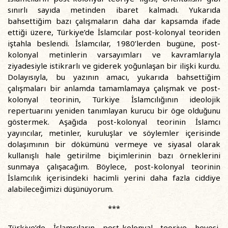
sınırlı sayıda metinden ibaret kalmadı. Yukarıda
bahsettiğim bazı çalışmaların daha dar kapsamda ifade
ettiği üzere, Türkiye’de İslamcılar post-kolonyal teoriden
iştahla beslendi. İslamcılar, 1980’lerden bugüne, post-
kolonyal metinlerin varsayımları ve kavramlarıyla
ziyadesiyle istikrarlı ve giderek yoğunlaşan bir ilişki kurdu.
Dolayısıyla, bu yazının amacı, yukarıda bahsettiğim
çalışmaları bir anlamda tamamlamaya çalışmak ve post-
kolonyal teorinin, Türkiye İslamcılığının ideolojik
repertuarını yeniden tanımlayan kurucu bir öge olduğunu
göstermek. Aşağıda post-kolonyal teorinin İslamcı
yayıncılar, metinler, kuruluşlar ve söylemler içerisinde
dolaşımının bir dökümünü vermeye ve siyasal olarak
kullanışlı hale getirilme biçimlerinin bazı örneklerini
sunmaya çalışacağım. Böylece, post-kolonyal teorinin
İslamcılık içerisindeki hacimli yerini daha fazla ciddiye
alabileceğimizi düşünüyorum.
***
Türkiye’de İslamcıların post-kolonyal teoriye hevesi,