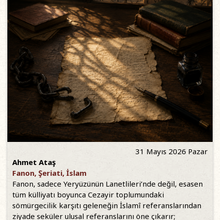
31 Mayıs 2026 Pazar
Ahmet Ataş
Fanon, Şeriati, İslam
Fanon, sadece Yeryüzünün Lanetlileri’nde değil, esasen
tüm külliyatı boyunca Cezayir toplumundaki
sömürgecilik karşıtı geleneğin İslamî referanslarından
ziyade seküler ulusal referanslarını öne çıkarır;