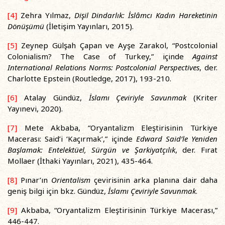
[4]
Zehra Yılmaz,
Dişil Dindarlık: İslâmcı Kadın Hareketinin
Dönüşümü
(İletişim Yayınları, 2015).
[5]
Zeynep Gülşah Çapan ve Ayşe Zarakol, “Postcolonial
Colonialism? The Case of Turkey,” içinde
Against
International Relations Norms: Postcolonial Perspectives
, der.
Charlotte Epstein (Routledge, 2017), 193-210.
[6]
Atalay Gündüz,
İslamı Çeviriyle Savunmak
(Kriter
Yayınevi, 2020).
[7]
Mete Akbaba, “Oryantalizm Eleştirisinin Türkiye
Macerası: Said’i ‘Kaçırmak’,” içinde
Edward Said’le Yeniden
Başlamak: Entelektüel, Sürgün ve Şarkiyatçılık
, der. Fırat
Mollaer (İthaki Yayınları, 2021), 435-464.
[8]
Pınar’ın
Orientalism
çevirisinin arka planına dair daha
geniş bilgi için bkz. Gündüz,
İslamı Çeviriyle Savunmak
.
[9]
Akbaba, “Oryantalizm Eleştirisinin Türkiye Macerası,”
446-447.