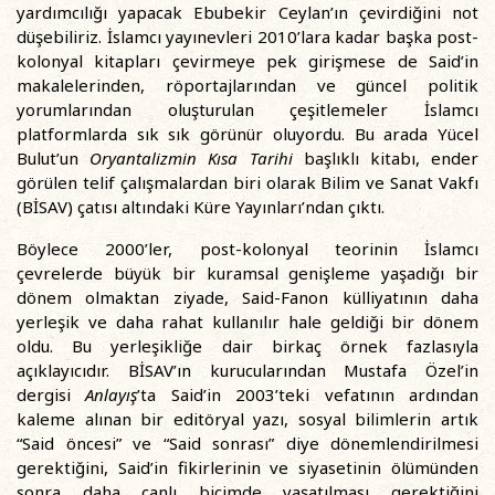
yardımcılığı yapacak Ebubekir Ceylan’ın çevirdiğini not
düşebiliriz. İslamcı yayınevleri 2010’lara kadar başka post-
kolonyal kitapları çevirmeye pek girişmese de Said’in
makalelerinden, röportajlarından ve güncel politik
yorumlarından oluşturulan çeşitlemeler İslamcı
platformlarda sık sık görünür oluyordu. Bu arada Yücel
Bulut’un
Oryantalizmin Kısa Tarihi
başlıklı kitabı, ender
görülen telif çalışmalardan biri olarak Bilim ve Sanat Vakfı
(BİSAV) çatısı altındaki Küre Yayınları’ndan çıktı.
Böylece 2000’ler, post-kolonyal teorinin İslamcı
çevrelerde büyük bir kuramsal genişleme yaşadığı bir
dönem olmaktan ziyade, Said-Fanon külliyatının daha
yerleşik ve daha rahat kullanılır hale geldiği bir dönem
oldu. Bu yerleşikliğe dair birkaç örnek fazlasıyla
açıklayıcıdır. BİSAV’ın kurucularından Mustafa Özel’in
dergisi
Anlayış
’ta Said’in 2003’teki vefatının ardından
kaleme alınan bir editöryal yazı, sosyal bilimlerin artık
“Said öncesi” ve “Said sonrası” diye dönemlendirilmesi
gerektiğini, Said’in fikirlerinin ve siyasetinin ölümünden
sonra daha canlı biçimde yaşatılması gerektiğini