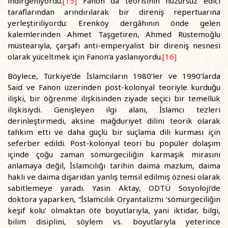
indirgeniyordu.
[15]
Fanon da teorisinin huzursuz edici
taraflarından arındırılarak bir direniş repertuarına
yerleştiriliyordu: Erenköy dergâhının önde gelen
kalemlerinden Ahmet Taşgetiren, Ahmed Rüstemoğlu
müstearıyla, çarşafı anti-emperyalist bir direniş nesnesi
olarak yüceltmek için Fanon’a yaslanıyordu.
[16]
Böylece, Türkiye’de İslamcıların 1980’ler ve 1990’larda
Said ve Fanon üzerinden post-kolonyal teoriyle kurduğu
ilişki, bir öğrenme ilişkisinden ziyade seçici bir temellük
ilişkisiydi. Genişleyen ilgi alanı, İslamcı tezleri
derinleştirmedi, aksine mağduriyet dilini teorik olarak
tahkim etti ve daha güçlü bir suçlama dili kurması için
seferber edildi. Post-kolonyal teori bu popüler dolaşım
içinde çoğu zaman sömürgeciliğin karmaşık mirasını
anlamaya değil, İslamcılığı tarihin daima mazlum, daima
haklı ve daima dışarıdan yanlış temsil edilmiş öznesi olarak
sabitlemeye yaradı. Yasin Aktay, ODTÜ Sosyoloji’de
doktora yaparken, “İslamcılık Oryantalizmi ‘sömürgeciliğin
keşif kolu’ olmaktan öte boyutlarıyla, yani iktidar, bilgi,
bilim disiplini, söylem vs. boyutlarıyla yeterince