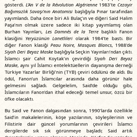
gösterdi.
L’An V de la Révolution Algérienne
1983’te
Cezayir
Bağımsızlık Savaşı’nın Anatomisi
başlığıyla Pınar tarafından
yayımlandı. Daha önce biri Ali Bulaç’ın ve diğeri Said Halim
Paşa’nın olmak üzere sadece iki kitap yayımlamış olan
Burhan Yayınları,
Les Damnés de la Terre
başlıklı Fanon
klasiğini
Yeryüzünün Lanetlileri
olarak 1984’te bastı. Bir
diğer Fanon klasiği
Peau Noire, Masques Blancs
, 1988’de
Siyah Deri Beyaz Maske
başlığıyla Seçkin Yayınları’ndan çıktı.
İslamcı şair Cahit Koytak’ın çevirdiği
Siyah Deri Beyaz
Maske
, aynı yıl İslamcı entelektüellerin dayanışma derneği
Türkiye Yazarlar Birliği’nin (TYB) çeviri ödülünü de aldı. Bu
ödül, Fanon’un İslamcılar arasında daha görünür hale
gelmesini sağladı. Gelgelelim, Said’de olduğu gibi,
İslamcıların Fanon’dan ithal edeceği temel unsur, özcü bir
öfke olacaktı.
Bu Said ve Fanon dalgasından sonra, 1990’larda özellikle
Said’in makalelerinin, köşe yazılarının, söyleşilerinin ve
Filistin’e dair güncel yorumlarının çevirileri İslamcı
dergilerde sık sık görünmeye başladı; Said artık