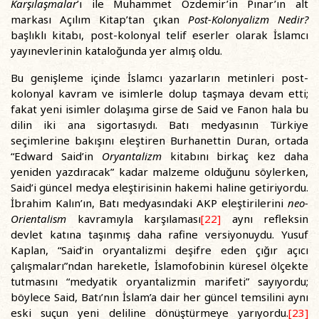
Karşılaşmalar
’ı ile Muhammet Özdemir’in Pınar’ın alt
markası Açılım Kitap’tan çıkan
Post-Kolonyalizm Nedir?
başlıklı kitabı, post-kolonyal telif eserler olarak İslamcı
yayınevlerinin kataloğunda yer almış oldu.
Bu genişleme içinde İslamcı yazarların metinleri post-
kolonyal kavram ve isimlerle dolup taşmaya devam etti;
fakat yeni isimler dolaşıma girse de Said ve Fanon hala bu
dilin iki ana sigortasıydı. Batı medyasının Türkiye
seçimlerine bakışını eleştiren Burhanettin Duran, ortada
“Edward Said’in
Oryantalizm
kitabını birkaç kez daha
yeniden yazdıracak” kadar malzeme olduğunu söylerken,
Said’i güncel medya eleştirisinin hakemi haline getiriyordu.
İbrahim Kalın’ın, Batı medyasındaki AKP eleştirilerini
neo-
Orientalism
kavramıyla karşılaması
[22]
aynı refleksin
devlet katına taşınmış daha rafine versiyonuydu. Yusuf
Kaplan, “Said’in oryantalizmi deşifre eden çığır açıcı
çalışmaları”ndan hareketle, İslamofobinin küresel ölçekte
tutmasını “medyatik oryantalizmin marifeti” sayıyordu;
böylece Said, Batı’nın İslam’a dair her güncel temsilini aynı
eski suçun yeni deliline dönüştürmeye yarıyordu.
[23]