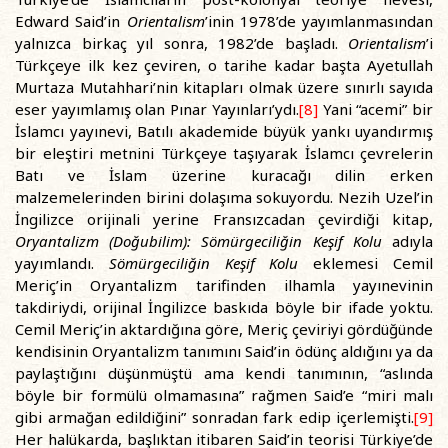
Edward Said’in
Orientalism
’inin 1978’de yayımlanmasından
yalnızca birkaç yıl sonra, 1982’de başladı.
Orientalism
’i
Türkçeye ilk kez çeviren, o tarihe kadar başta Ayetullah
Murtaza Mutahhari’nin kitapları olmak üzere sınırlı sayıda
eser yayımlamış olan Pınar Yayınları’ydı.
[8]
Yani “acemi” bir
İslamcı yayınevi, Batılı akademide büyük yankı uyandırmış
bir eleştiri metnini Türkçeye taşıyarak İslamcı çevrelerin
Batı ve İslam üzerine kuracağı dilin erken
malzemelerinden birini dolaşıma sokuyordu. Nezih Uzel’in
İngilizce orijinali yerine Fransızcadan çevirdiği kitap,
Oryantalizm (Doğubilim): Sömürgeciliğin Keşif Kolu
adıyla
yayımlandı.
Sömürgeciliğin Keşif Kolu
eklemesi Cemil
Meriç’in Oryantalizm tarifinden ilhamla yayınevinin
takdiriydi, orijinal İngilizce baskıda böyle bir ifade yoktu.
Cemil Meriç’in aktardığına göre, Meriç çeviriyi gördüğünde
kendisinin Oryantalizm tanımını Said’in ödünç aldığını ya da
paylaştığını düşünmüştü ama kendi tanımının, “aslında
böyle bir formülü olmamasına” rağmen Said’e “miri malı
gibi armağan edildiğini” sonradan fark edip içerlemişti.
[9]
Her halükarda, başlıktan itibaren Said’in teorisi Türkiye’de