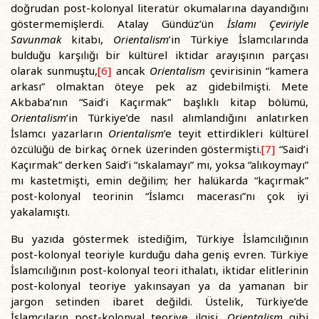
doğrudan post-kolonyal literatür okumalarına dayandığını
göstermemişlerdi. Atalay Gündüz’ün
İslamı Çeviriyle
Savunmak
kitabı,
Orientalism
’in Türkiye İslamcılarında
bulduğu karşılığı bir kültürel iktidar arayışının parçası
olarak sunmuştu,
[6]
ancak
Orientalism
çevirisinin “kamera
arkası” olmaktan öteye pek az gidebilmişti. Mete
Akbaba’nın “Said’i Kaçırmak” başlıklı kitap bölümü,
Orientalism
’in Türkiye’de nasıl alımlandığını anlatırken
İslamcı yazarların
Orientalism
’e teyit ettirdikleri kültürel
özcülüğü de birkaç örnek üzerinden göstermişti.
[7]
“Said’i
Kaçırmak” derken Said’i “ıskalamayı” mı, yoksa “alıkoymayı”
mı kastetmişti, emin değilim; her halükarda “kaçırmak”
post-kolonyal teorinin “İslamcı macerası”nı çok iyi
yakalamıştı.
Bu yazıda göstermek istediğim, Türkiye İslamcılığının
post-kolonyal teoriyle kurduğu daha geniş evren. Türkiye
İslamcılığının post-kolonyal teori ithalatı, iktidar elitlerinin
post-kolonyal teoriye yakınsayan ya da yamanan bir
jargon setinden ibaret değildi. Üstelik, Türkiye’de
İslamcıların post-kolonyal teoriye ilgisi,
Orientalism
gibi