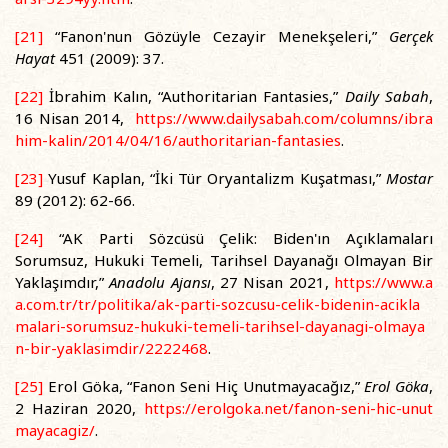
[21]
“Fanon'nun Gözüyle Cezayir Menekşeleri,”
Gerçek
Hayat
451 (2009): 37.
[22]
İbrahim Kalın, “Authoritarian Fantasies,”
Daily Sabah
,
16 Nisan 2014,
https://www.dailysabah.com/columns/ibra
him-kalin/2014/04/16/authoritarian-fantasies
.
[23]
Yusuf Kaplan, “İki Tür Oryantalizm Kuşatması,”
Mostar
89 (2012): 62-66.
[24]
“AK Parti Sözcüsü Çelik: Biden'ın Açıklamaları
Sorumsuz, Hukuki Temeli, Tarihsel Dayanağı Olmayan Bir
Yaklaşımdır,”
Anadolu Ajansı
, 27 Nisan 2021,
https://www.a
a.com.tr/tr/politika/ak-parti-sozcusu-celik-bidenin-acikla
malari-sorumsuz-hukuki-temeli-tarihsel-dayanagi-olmaya
n-bir-yaklasimdir/2222468
.
[25]
Erol Göka, “Fanon Seni Hiç Unutmayacağız,”
Erol Göka
,
2 Haziran 2020,
https://erolgoka.net/fanon-seni-hic-unut
mayacagiz/
.