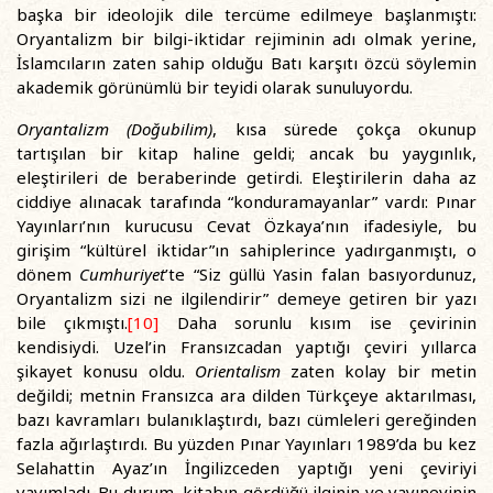
başka bir ideolojik dile tercüme edilmeye başlanmıştı:
Oryantalizm bir bilgi-iktidar rejiminin adı olmak yerine,
İslamcıların zaten sahip olduğu Batı karşıtı özcü söylemin
akademik görünümlü bir teyidi olarak sunuluyordu.
Oryantalizm (Doğubilim)
, kısa sürede çokça okunup
tartışılan bir kitap haline geldi; ancak bu yaygınlık,
eleştirileri de beraberinde getirdi. Eleştirilerin daha az
ciddiye alınacak tarafında “konduramayanlar” vardı: Pınar
Yayınları’nın kurucusu Cevat Özkaya’nın ifadesiyle, bu
girişim “kültürel iktidar”ın sahiplerince yadırganmıştı, o
dönem
Cumhuriyet
’te “Siz güllü Yasin falan basıyordunuz,
Oryantalizm sizi ne ilgilendirir” demeye getiren bir yazı
bile çıkmıştı.
[10]
Daha sorunlu kısım ise çevirinin
kendisiydi. Uzel’in Fransızcadan yaptığı çeviri yıllarca
şikayet konusu oldu.
Orientalism
zaten kolay bir metin
değildi; metnin Fransızca ara dilden Türkçeye aktarılması,
bazı kavramları bulanıklaştırdı, bazı cümleleri gereğinden
fazla ağırlaştırdı. Bu yüzden Pınar Yayınları 1989’da bu kez
Selahattin Ayaz’ın İngilizceden yaptığı yeni çeviriyi
yayımladı. Bu durum, kitabın gördüğü ilginin ve yayınevinin