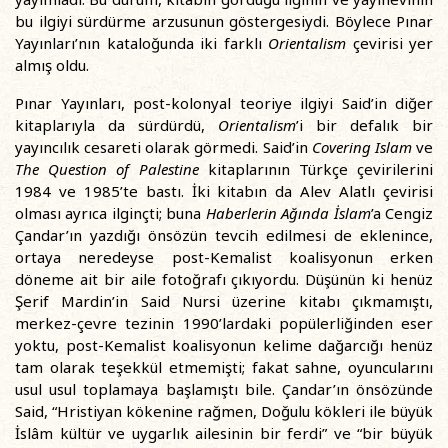
bu ilgiyi sürdürme arzusunun göstergesiydi. Böylece Pınar
Yayınları’nın kataloğunda iki farklı
Orientalism
çevirisi yer
almış oldu.
Pınar Yayınları, post-kolonyal teoriye ilgiyi Said’in diğer
kitaplarıyla da sürdürdü,
Orientalism
’i bir defalık bir
yayıncılık cesareti olarak görmedi. Said’in
Covering Islam
ve
The Question of Palestine
kitaplarının Türkçe çevirilerini
1984 ve 1985’te bastı. İki kitabın da Alev Alatlı çevirisi
olması ayrıca ilginçti; buna
Haberlerin Ağında İslam
’a Cengiz
Çandar’ın yazdığı önsözün tevcih edilmesi de eklenince,
ortaya neredeyse post-Kemalist koalisyonun erken
döneme ait bir aile fotoğrafı çıkıyordu. Düşünün ki henüz
Şerif Mardin’in Said Nursi üzerine kitabı çıkmamıştı,
merkez-çevre tezinin 1990’lardaki popülerliğinden eser
yoktu, post-Kemalist koalisyonun kelime dağarcığı henüz
tam olarak teşekkül etmemişti; fakat sahne, oyuncularını
usul usul toplamaya başlamıştı bile. Çandar’ın önsözünde
Said, “Hristiyan kökenine rağmen, Doğulu kökleri ile büyük
İslâm kültür ve uygarlık ailesinin bir ferdi” ve “bir büyük