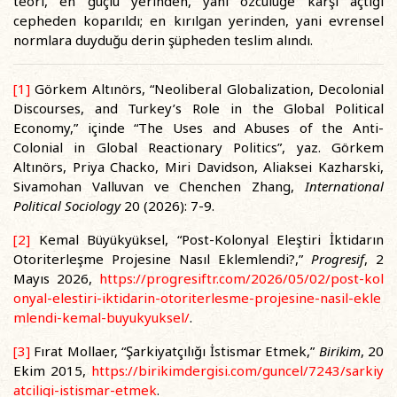
teori, en güçlü yerinden, yani özcülüğe karşı açtığı
cepheden koparıldı; en kırılgan yerinden, yani evrensel
normlara duyduğu derin şüpheden teslim alındı.
[1]
Görkem Altınörs, “Neoliberal Globalization, Decolonial
Discourses, and Turkey’s Role in the Global Political
Economy,” içinde “The Uses and Abuses of the Anti-
Colonial in Global Reactionary Politics”, yaz. Görkem
Altınörs, Priya Chacko, Miri Davidson, Aliaksei Kazharski,
Sivamohan Valluvan ve Chenchen Zhang,
International
Political Sociology
20 (2026): 7-9.
[2]
Kemal Büyükyüksel, “Post-Kolonyal Eleştiri İktidarın
Otoriterleşme Projesine Nasıl Eklemlendi?,”
Progresif
, 2
Mayıs 2026,
https://progresiftr.com/2026/05/02/post-kol
onyal-elestiri-iktidarin-otoriterlesme-projesine-nasil-ekle
mlendi-kemal-buyukyuksel/
.
[3]
Fırat Mollaer, “Şarkiyatçılığı İstismar Etmek,”
Birikim
, 20
Ekim 2015,
https://birikimdergisi.com/guncel/7243/sarkiy
atciligi-istismar-etmek
.