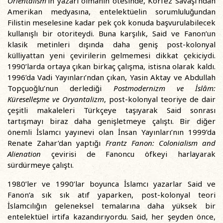
Orientalism
’in yazarı olmanın ötesinde, Körfez Savaşı’ndan
Amerikan medyasına, entelektüelin sorumluluğundan
Filistin meselesine kadar pek çok konuda başvurulabilecek
kullanışlı bir otoriteydi. Buna karşılık, Said ve Fanon’un
klasik metinleri dışında daha geniş post-kolonyal
külliyattan yeni çevirilerin gelmemesi dikkat çekiciydi.
1990’larda ortaya çıkan birkaç çalışma, istisna olarak kaldı.
1996’da Vadi Yayınları’ndan çıkan, Yasin Aktay ve Abdullah
Topçuoğlu’nun derlediği
Postmodernizm ve İslâm:
Küreselleşme ve Oryantalizm
, post-kolonyal teoriye de dair
çeşitli makaleleri Türkçeye taşıyarak Said sonrası
tartışmayı biraz daha genişletmeye çalıştı. Bir diğer
önemli İslamcı yayınevi olan İnsan Yayınları’nın 1999’da
Renate Zahar’dan yaptığı
Frantz Fanon: Colonialism and
Alienation
çevirisi de Fanoncu öfkeyi harlayarak
sürdürmeye çalıştı.
1980’ler ve 1990’lar boyunca İslamcı yazarlar Said ve
Fanon’a sık sık atıf yaparken, post-kolonyal teori
İslamcılığın geleneksel temalarına daha yüksek bir
entelektüel irtifa kazandırıyordu. Said, her şeyden önce,