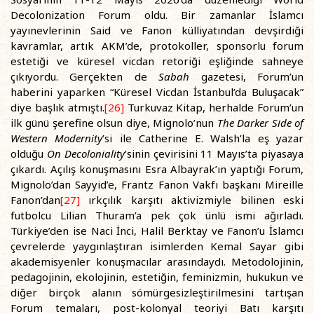
Decolonization Forum oldu. Bir zamanlar İslamcı
yayınevlerinin Said ve Fanon külliyatından devşirdiği
kavramlar, artık AKM’de, protokoller, sponsorlu forum
estetiği ve küresel vicdan retoriği eşliğinde sahneye
çıkıyordu. Gerçekten de
Sabah
gazetesi, Forum’un
haberini yaparken “Küresel Vicdan İstanbul’da Buluşacak”
diye başlık atmıştı.
[26]
Turkuvaz Kitap, herhalde Forum’un
ilk günü şerefine olsun diye, Mignolo’nun
The Darker Side of
Western Modernity
’si ile Catherine E. Walsh’la eş yazar
olduğu
On Decoloniality
’sinin çevirisini 11 Mayıs’ta piyasaya
çıkardı. Açılış konuşmasını Esra Albayrak’ın yaptığı Forum,
Mignolo’dan Sayyid’e, Frantz Fanon Vakfı başkanı Mireille
Fanon’dan
[27]
ırkçılık karşıtı aktivizmiyle bilinen eski
futbolcu Lilian Thuram’a pek çok ünlü ismi ağırladı.
Türkiye’den ise Naci İnci, Halil Berktay ve Fanon’u İslamcı
çevrelerde yaygınlaştıran isimlerden Kemal Sayar gibi
akademisyenler konuşmacılar arasındaydı. Metodolojinin,
pedagojinin, ekolojinin, estetiğin, feminizmin, hukukun ve
diğer birçok alanın sömürgesizleştirilmesini tartışan
Forum temaları, post-kolonyal teoriyi Batı karşıtı