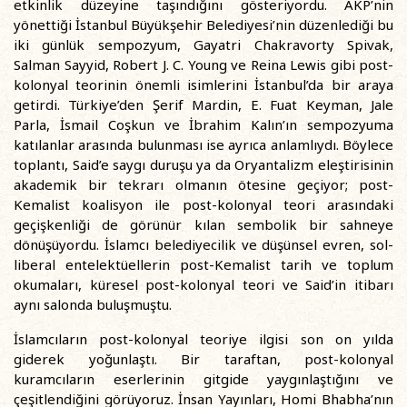
etkinlik düzeyine taşındığını gösteriyordu. AKP’nin
yönettiği İstanbul Büyükşehir Belediyesi’nin düzenlediği bu
iki günlük sempozyum, Gayatri Chakravorty Spivak,
Salman Sayyid, Robert J. C. Young ve Reina Lewis gibi post-
kolonyal teorinin önemli isimlerini İstanbul’da bir araya
getirdi. Türkiye’den Şerif Mardin, E. Fuat Keyman, Jale
Parla, İsmail Coşkun ve İbrahim Kalın’ın sempozyuma
katılanlar arasında bulunması ise ayrıca anlamlıydı. Böylece
toplantı, Said’e saygı duruşu ya da Oryantalizm eleştirisinin
akademik bir tekrarı olmanın ötesine geçiyor; post-
Kemalist koalisyon ile post-kolonyal teori arasındaki
geçişkenliği de görünür kılan sembolik bir sahneye
dönüşüyordu. İslamcı belediyecilik ve düşünsel evren, sol-
liberal entelektüellerin post-Kemalist tarih ve toplum
okumaları, küresel post-kolonyal teori ve Said’in itibarı
aynı salonda buluşmuştu.
İslamcıların post-kolonyal teoriye ilgisi son on yılda
giderek yoğunlaştı. Bir taraftan, post-kolonyal
kuramcıların eserlerinin gitgide yaygınlaştığını ve
çeşitlendiğini görüyoruz. İnsan Yayınları, Homi Bhabha’nın