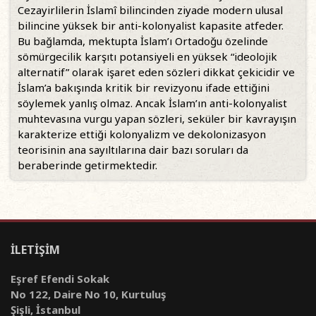
Cezayirlilerin İslamî bilincinden ziyade modern ulusal
bilincine yüksek bir anti-kolonyalist kapasite atfeder.
Bu bağlamda, mektupta İslam’ı Ortadoğu özelinde
sömürgecilik karşıtı potansiyeli en yüksek “ideolojik
alternatif” olarak işaret eden sözleri dikkat çekicidir ve
İslam’a bakışında kritik bir revizyonu ifade ettiğini
söylemek yanlış olmaz. Ancak İslam’ın anti-kolonyalist
muhtevasına vurgu yapan sözleri, seküler bir kavrayışın
karakterize ettiği kolonyalizm ve dekolonizasyon
teorisinin ana sayıltılarına dair bazı soruları da
beraberinde getirmektedir.
İLETİŞİM
Eşref Efendi Sokak
No 122, Daire No 10, Kurtuluş
Şişli, İstanbul