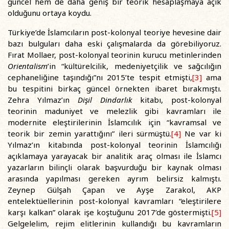
güncel hem de daha geniş bir teorik hesaplaşmaya açık
olduğunu ortaya koydu.
Türkiye’de İslamcıların post-kolonyal teoriye hevesine dair
bazı bulguları daha eski çalışmalarda da görebiliyoruz.
Fırat Mollaer, post-kolonyal teorinin kurucu metinlerinden
Orientalism
’in “kültürelcilik, medeniyetçilik ve sağcılığın
cephaneliğine taşındığı”nı 2015’te tespit etmişti,
[3]
ama
bu tespitini birkaç güncel örnekten ibaret bırakmıştı.
Zehra Yılmaz’ın
Dişil Dindarlık
kitabı, post-kolonyal
teorinin maduniyet ve melezlik gibi kavramları ile
modernite eleştirilerinin İslamcılık için “kavramsal ve
teorik bir zemin yarattığını” ileri sürmüştü.
[4]
Ne var ki
Yılmaz’ın kitabında post-kolonyal teorinin İslamcılığı
açıklamaya yarayacak bir analitik araç olması ile İslamcı
yazarların bilinçli olarak başvurduğu bir kaynak olması
arasında yapılması gereken ayrım belirsiz kalmıştı.
Zeynep Gülşah Çapan ve Ayşe Zarakol, AKP
entelektüellerinin post-kolonyal kavramları “eleştirilere
karşı kalkan” olarak işe koştuğunu 2017’de göstermişti.
[5]
Gelgelelim, rejim elitlerinin kullandığı bu kavramların