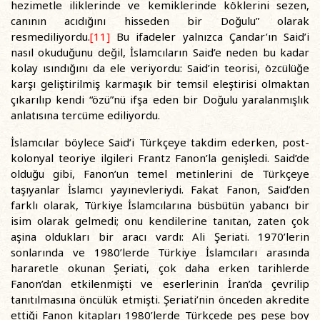
hezimetle iliklerinde ve kemiklerinde köklerini sezen,
canının acıdığını hisseden bir Doğulu” olarak
resmediliyordu.
[11]
Bu ifadeler yalnızca Çandar’ın Said’i
nasıl okuduğunu değil, İslamcıların Said’e neden bu kadar
kolay ısındığını da ele veriyordu: Said’in teorisi, özcülüğe
karşı geliştirilmiş karmaşık bir temsil eleştirisi olmaktan
çıkarılıp kendi “özü”nü ifşa eden bir Doğulu yaralanmışlık
anlatısına tercüme ediliyordu.
İslamcılar böylece Said’i Türkçeye takdim ederken, post-
kolonyal teoriye ilgileri Frantz Fanon’la genişledi. Said’de
olduğu gibi, Fanon’un temel metinlerini de Türkçeye
taşıyanlar İslamcı yayınevleriydi. Fakat Fanon, Said’den
farklı olarak, Türkiye İslamcılarına büsbütün yabancı bir
isim olarak gelmedi; onu kendilerine tanıtan, zaten çok
aşina oldukları bir aracı vardı: Ali Şeriati. 1970’lerin
sonlarında ve 1980’lerde Türkiye İslamcıları arasında
hararetle okunan Şeriati, çok daha erken tarihlerde
Fanon’dan etkilenmişti ve eserlerinin İran’da çevrilip
tanıtılmasına öncülük etmişti. Şeriati’nin önceden akredite
ettiği Fanon kitapları 1980’lerde Türkçede peş peşe boy