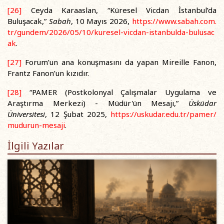
[26]
Ceyda Karaaslan, “Küresel Vicdan İstanbul’da
Buluşacak,”
Sabah
, 10 Mayıs 2026,
https://www.sabah.com.
tr/gundem/2026/05/10/kuresel-vicdan-istanbulda-bulusac
ak
.
[27]
Forum’un ana konuşmasını da yapan Mireille Fanon,
Frantz Fanon’un kızıdır.
[28]
“PAMER (Postkolonyal Çalışmalar Uygulama ve
Araştırma Merkezi) - Müdür'ün Mesajı,”
Üsküdar
Üniversitesi
, 12 Şubat 2025,
https://uskudar.edu.tr/pamer/
mudurun-mesaji
.
İlgili Yazılar