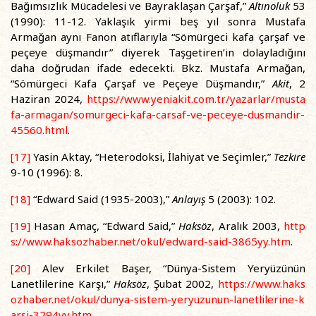
Bağımsızlık Mücadelesi ve Bayraklaşan Çarşaf,”
Altınoluk
53
(1990): 11-12. Yaklaşık yirmi beş yıl sonra Mustafa
Armağan aynı Fanon atıflarıyla “Sömürgeci kafa çarşaf ve
peçeye düşmandır” diyerek Taşgetiren’in dolayladığını
daha doğrudan ifade edecekti. Bkz. Mustafa Armağan,
“Sömürgeci Kafa Çarşaf ve Peçeye Düşmandır,”
Akit
, 2
Haziran 2024,
https://www.yeniakit.com.tr/yazarlar/musta
fa-armagan/somurgeci-kafa-carsaf-ve-peceye-dusmandir-
45560.html
.
[17]
Yasin Aktay, “Heterodoksi, İlahiyat ve Seçimler,”
Tezkire
9-10 (1996): 8.
[18]
“Edward Said (1935-2003),”
Anlayış
5 (2003): 102.
[19]
Hasan Amaç, “Edward Said,”
Haksöz
, Aralık 2003,
http
s://www.haksozhaber.net/okul/edward-said-3865yy.htm
.
[20]
Alev Erkilet Başer, “Dünya-Sistem Yeryüzünün
Lanetlilerine Karşı,”
Haksöz
, Şubat 2002,
https://www.haks
ozhaber.net/okul/dunya-sistem-yeryuzunun-lanetlilerine-k
arsi-3294yy.htm
.