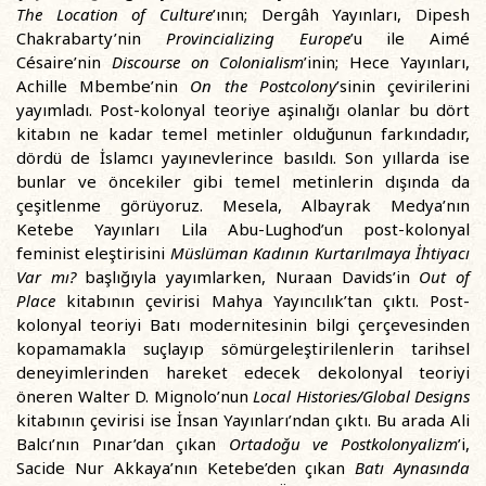
The Location of Culture
’ının; Dergâh Yayınları, Dipesh
Chakrabarty’nin
Provincializing Europe
’u ile Aimé
Césaire’nin
Discourse on Colonialism
’inin; Hece Yayınları,
Achille Mbembe’nin
On the Postcolony
’sinin çevirilerini
yayımladı. Post-kolonyal teoriye aşinalığı olanlar bu dört
kitabın ne kadar temel metinler olduğunun farkındadır,
dördü de İslamcı yayınevlerince basıldı. Son yıllarda ise
bunlar ve öncekiler gibi temel metinlerin dışında da
çeşitlenme görüyoruz. Mesela, Albayrak Medya’nın
Ketebe Yayınları Lila Abu-Lughod’un post-kolonyal
feminist eleştirisini
Müslüman Kadının Kurtarılmaya İhtiyacı
Var mı?
başlığıyla yayımlarken, Nuraan Davids’in
Out of
Place
kitabının çevirisi Mahya Yayıncılık’tan çıktı. Post-
kolonyal teoriyi Batı modernitesinin bilgi çerçevesinden
kopamamakla suçlayıp sömürgeleştirilenlerin tarihsel
deneyimlerinden hareket edecek dekolonyal teoriyi
öneren Walter D. Mignolo’nun
Local Histories/Global Designs
kitabının çevirisi ise İnsan Yayınları’ndan çıktı. Bu arada Ali
Balcı’nın Pınar’dan çıkan
Ortadoğu ve Postkolonyalizm
’i,
Sacide Nur Akkaya’nın Ketebe’den çıkan
Batı Aynasında