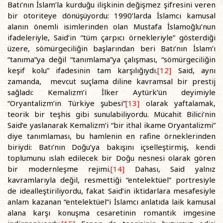
Batı’nın İslam’la kurduğu ilişkinin değişmez şifresini veren
bir otoriteye dönüşüyordu: 1990’larda İslamcı kamusal
alanın önemli isimlerinden olan Mustafa İslamoğlu’nun
ifadeleriyle, Said’in “tüm çarpıcı örnekleriyle” gösterdiği
üzere, sömürgeciliğin başlarından beri Batı’nın İslam’ı
“tanıma”ya değil “tanımlama”ya çalışması, “sömürgeciliğin
keşif kolu” ifadesinin tam karşılığıydı.
[12]
Said, aynı
zamanda, mevcut suçlama diline kavramsal bir prestij
sağladı: Kemalizm’i İlker Aytürk’ün deyimiyle
“Oryantalizm’in Türkiye şubesi”
[13]
olarak yaftalamak,
teorik bir teşhis gibi sunulabiliyordu. Mücahit Bilici’nin
Said’e yaslanarak Kemalizm’i “bir ithal ikame Oryantalizmi”
diye tanımlaması, bu hamlenin en rafine örneklerinden
biriydi: Batı’nın Doğu’ya bakışını içselleştirmiş, kendi
toplumunu ıslah edilecek bir Doğu nesnesi olarak gören
bir modernleşme rejimi.
[14]
Dahası, Said yalnız
kavramlarıyla değil, resmettiği “entelektüel” portresiyle
de idealleştiriliyordu, fakat Said’in iktidarlara mesafesiyle
anlam kazanan “entelektüel”i İslamcı anlatıda laik kamusal
alana karşı konuşma cesaretinin romantik imgesine