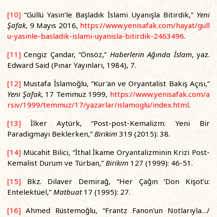
[10]
“Güllü Yasin’le Başladık İslami Uyanışla Bitirdik,”
Yeni
Şafak
, 9 Mayıs 2016,
https://www.yenisafak.com/hayat/gull
u-yasinle-basladik-islami-uyanisla-bitirdik-2463496
.
[11]
Cengiz Çandar, “Önsöz,”
Haberlerin Ağında İslam
, yaz.
Edward Said (Pınar Yayınları, 1984), 7.
[12]
Mustafa İslamoğlu, “Kur'an ve Oryantalist Bakış Açısı,”
Yeni Şafak
, 17 Temmuz 1999,
https://www.yenisafak.com/a
rsiv/1999/temmuz/17/yazarlar/islamoglu/index.html
.
[13]
İlker Aytürk, “Post-post-Kemalizm: Yeni Bir
Paradigmayı Beklerken,”
Birikim
319 (2015): 38.
[14]
Mücahit Bilici, “İthal İkame Oryantalizminin Krizi Post-
Kemalist Durum ve Türban,”
Birikim
127 (1999): 46-51.
[15]
Bkz. Dilaver Demirağ, “Her Çağın ‘Don Kişot’u:
Entelektüel,”
Matbuat
17 (1995): 27.
[16]
Ahmed Rüstemoğlu, “Frantz Fanon'un Notlarıyla…/