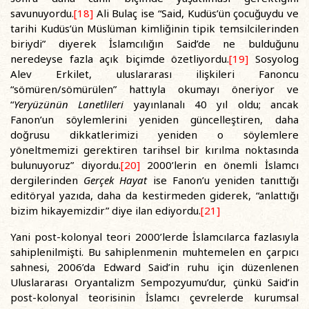
savunuyordu.
[18]
Ali Bulaç ise “Said, Kudüs’ün çocuğuydu ve
tarihi Kudüs’ün Müslüman kimliğinin tipik temsilcilerinden
biriydi” diyerek İslamcılığın Said’de ne bulduğunu
neredeyse fazla açık biçimde özetliyordu.
[19]
Sosyolog
Alev Erkilet, uluslararası ilişkileri Fanoncu
“sömüren/sömürülen” hattıyla okumayı öneriyor ve
“
Yeryüzünün Lanetlileri
yayınlanalı 40 yıl oldu; ancak
Fanon’un söylemlerini yeniden güncelleştiren, daha
doğrusu dikkatlerimizi yeniden o söylemlere
yöneltmemizi gerektiren tarihsel bir kırılma noktasında
bulunuyoruz” diyordu.
[20]
2000’lerin en önemli İslamcı
dergilerinden
Gerçek Hayat
ise Fanon’u yeniden tanıttığı
editöryal yazıda, daha da kestirmeden giderek, “anlattığı
bizim hikayemizdir” diye ilan ediyordu.
[21]
Yani post-kolonyal teori 2000’lerde İslamcılarca fazlasıyla
sahiplenilmişti. Bu sahiplenmenin muhtemelen en çarpıcı
sahnesi, 2006’da Edward Said’in ruhu için düzenlenen
Uluslararası Oryantalizm Sempozyumu’dur, çünkü Said’in
post-kolonyal teorisinin İslamcı çevrelerde kurumsal