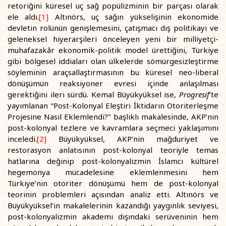
retoriğini küresel uç sağ popülizminin bir parçası olarak
ele aldı.
[1]
Altınörs, uç sağın yükselişinin ekonomide
devletin rolünün genişlemesini, çatışmacı dış politikayı ve
geleneksel hiyerarşileri önceleyen yeni bir milliyetçi-
muhafazakâr ekonomik-politik model ürettiğini, Türkiye
gibi bölgesel iddiaları olan ülkelerde sömürgesizleştirme
söyleminin araçsallaştırmasının bu küresel neo-liberal
dönüşümün reaksiyoner evresi içinde anlaşılması
gerektiğini ileri sürdü. Kemal Büyükyüksel ise,
Progresif
’te
yayımlanan “Post-Kolonyal Eleştiri İktidarın Otoriterleşme
Projesine Nasıl Eklemlendi?” başlıklı makalesinde, AKP’nin
post-kolonyal tezlere ve kavramlara seçmeci yaklaşımını
inceledi.
[2]
Büyükyüksel, AKP’nin mağduriyet ve
restorasyon anlatısının post-kolonyal teoriyle temas
hatlarına değinip post-kolonyalizmin İslamcı kültürel
hegemonya mücadelesine eklemlenmesini hem
Türkiye’nin otoriter dönüşümü hem de post-kolonyal
teorinin problemleri açısından analiz etti. Altınörs ve
Büyükyüksel’in makalelerinin kazandığı yaygınlık seviyesi,
post-kolonyalizmin akademi dışındaki serüveninin hem