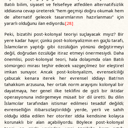
Batılı bilim, siyaset ve felsefeye atfedilen alternatifsizlik
iddiasına cevap üreterek “hem geçmişi doğru okumak hem
de alternatif gelecek tasarımlarının hazırlanması” için
yararlı olduğunu ilan ediyordu.
[28]
Peki, bizatihi post-kolonyal teoriyi suçlayacak mıyız? Bir
yere kadar hayır; çünkü post-kolonyalizmin en güçlü tarafı,
İslamcıların yaptığı gibi özcülüğün yönünü değiştirmeyi
değil, doğrudan özcülüğe itiraz etmeyi önermesiydi. Daha
önemlisi, post-kolonyal teori, hala dolaşımda olan Batılı
sömürgeci mirası teşhir edecek vazgeçilmez bir eleştirel
imkan sunuyor. Ancak post-kolonyalizm, evrenselciliği
çabucak kenara iterek her evrensel iddiayı Batı’nın
tahakküm arzusuna, her ortak norm arayışını kolonyal bir
dayatmaya, her genel ilke teklifini de gizli bir iktidar
operasyonuna indirgemeye müsait bir dil üretti. Bu dilin
İslamcılar tarafından istismar edilmesi tesadüf değildi;
evrenselliğin itibarsızlaştırıldığı yerde, yerli ve sahih
olduğu iddia edilen her otoriter iddia kendisine kolayca
korunaklı bir alan açabiliyordu. Böylece post-kolonyal