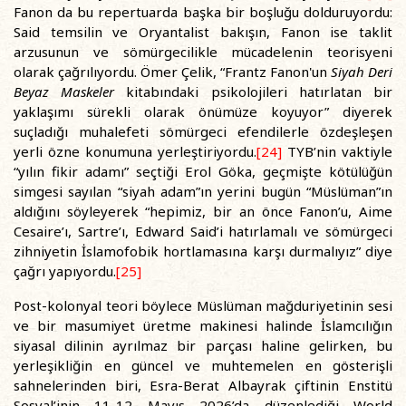
Fanon da bu repertuarda başka bir boşluğu dolduruyordu:
Said temsilin ve Oryantalist bakışın, Fanon ise taklit
arzusunun ve sömürgecilikle mücadelenin teorisyeni
olarak çağrılıyordu. Ömer Çelik, “Frantz Fanon'un
Siyah Deri
Beyaz Maskeler
kitabındaki psikolojileri hatırlatan bir
yaklaşımı sürekli olarak önümüze koyuyor” diyerek
suçladığı muhalefeti sömürgeci efendilerle özdeşleşen
yerli özne konumuna yerleştiriyordu.
[24]
TYB’nin vaktiyle
“yılın fikir adamı” seçtiği Erol Göka, geçmişte kötülüğün
simgesi sayılan “siyah adam”ın yerini bugün “Müslüman”ın
aldığını söyleyerek “hepimiz, bir an önce Fanon’u, Aime
Cesaire’ı, Sartre’ı, Edward Said’i hatırlamalı ve sömürgeci
zihniyetin İslamofobik hortlamasına karşı durmalıyız” diye
çağrı yapıyordu.
[25]
Post-kolonyal teori böylece Müslüman mağduriyetinin sesi
ve bir masumiyet üretme makinesi halinde İslamcılığın
siyasal dilinin ayrılmaz bir parçası haline gelirken, bu
yerleşikliğin en güncel ve muhtemelen en gösterişli
sahnelerinden biri, Esra-Berat Albayrak çiftinin Enstitü
Sosyal’inin 11-12 Mayıs 2026’da düzenlediği World