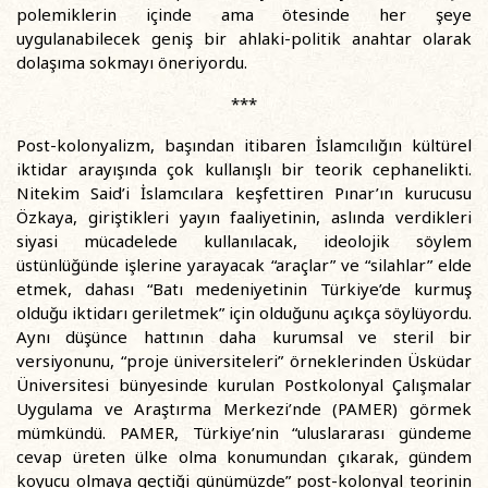
polemiklerin içinde ama ötesinde her şeye
uygulanabilecek geniş bir ahlaki-politik anahtar olarak
dolaşıma sokmayı öneriyordu.
***
Post-kolonyalizm, başından itibaren İslamcılığın kültürel
iktidar arayışında çok kullanışlı bir teorik cephanelikti.
Nitekim Said’i İslamcılara keşfettiren Pınar’ın kurucusu
Özkaya, giriştikleri yayın faaliyetinin, aslında verdikleri
siyasi mücadelede kullanılacak, ideolojik söylem
üstünlüğünde işlerine yarayacak “araçlar” ve “silahlar” elde
etmek, dahası “Batı medeniyetinin Türkiye’de kurmuş
olduğu iktidarı geriletmek” için olduğunu açıkça söylüyordu.
Aynı düşünce hattının daha kurumsal ve steril bir
versiyonunu, “proje üniversiteleri” örneklerinden Üsküdar
Üniversitesi bünyesinde kurulan Postkolonyal Çalışmalar
Uygulama ve Araştırma Merkezi’nde (PAMER) görmek
mümkündü. PAMER, Türkiye’nin “uluslararası gündeme
cevap üreten ülke olma konumundan çıkarak, gündem
koyucu olmaya geçtiği günümüzde” post-kolonyal teorinin