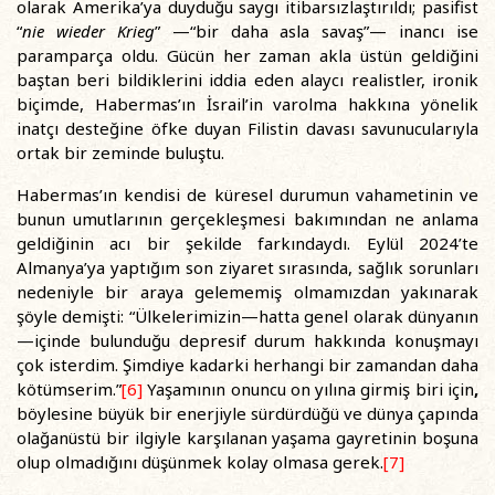
olarak Amerika’ya duyduğu saygı itibarsızlaştırıldı; pasifist
“
nie wieder Krieg
” —“bir daha asla savaş”— inancı ise
paramparça oldu. Gücün her zaman akla üstün geldiğini
baştan beri bildiklerini iddia eden alaycı realistler, ironik
biçimde, Habermas’ın İsrail’in varolma hakkına yönelik
inatçı desteğine öfke duyan Filistin davası savunucularıyla
ortak bir zeminde buluştu.
Habermas’ın kendisi de küresel durumun vahametinin ve
bunun umutlarının gerçekleşmesi bakımından ne anlama
geldiğinin acı bir şekilde farkındaydı. Eylül 2024’te
Almanya’ya yaptığım son ziyaret sırasında, sağlık sorunları
nedeniyle bir araya gelememiş olmamızdan yakınarak
şöyle demişti: “Ülkelerimizin—hatta genel olarak dünyanın
—içinde bulunduğu depresif durum hakkında konuşmayı
çok isterdim. Şimdiye kadarki herhangi bir zamandan daha
kötümserim.”
[6]
Yaşamının onuncu on yılına girmiş biri için
,
böylesine büyük bir enerjiyle sürdürdüğü ve dünya çapında
olağanüstü bir ilgiyle karşılanan yaşama gayretinin boşuna
olup olmadığını düşünmek kolay olmasa gerek.
[7]