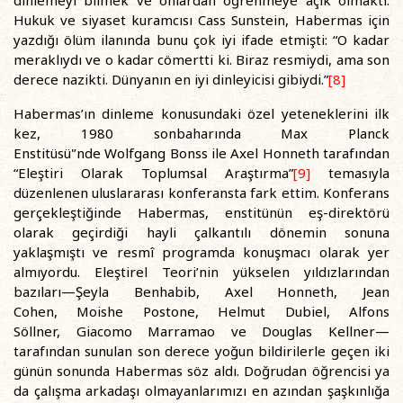
Hukuk ve siyaset kuramcısı Cass Sunstein, Habermas için
yazdığı ölüm ilanında bunu çok iyi ifade etmişti: “O kadar
meraklıydı ve o kadar cömertti ki. Biraz resmiydi, ama son
derece nazikti. Dünyanın en iyi dinleyicisi gibiydi.”
[8]
Habermas’ın dinleme konusundaki özel yeteneklerini ilk
kez, 1980 sonbaharında Max Planck
Enstitüsü'’nde Wolfgang Bonss ile Axel Honneth tarafından
“Eleştiri Olarak Toplumsal Araştırma”
[9]
temasıyla
düzenlenen uluslararası konferansta fark ettim. Konferans
gerçekleştiğinde Habermas, enstitünün eş-direktörü
olarak geçirdiği hayli çalkantılı dönemin sonuna
yaklaşmıştı ve resmî programda konuşmacı olarak yer
almıyordu. Eleştirel Teori’nin yükselen yıldızlarından
bazıları—Şeyla Benhabib, Axel Honneth, Jean
Cohen, Moishe Postone, Helmut Dubiel, Alfons
Söllner, Giacomo Marramao ve Douglas Kellner—
tarafından sunulan son derece yoğun bildirilerle geçen iki
günün sonunda Habermas söz aldı. Doğrudan öğrencisi ya
da çalışma arkadaşı olmayanlarımızı en azından şaşkınlığa