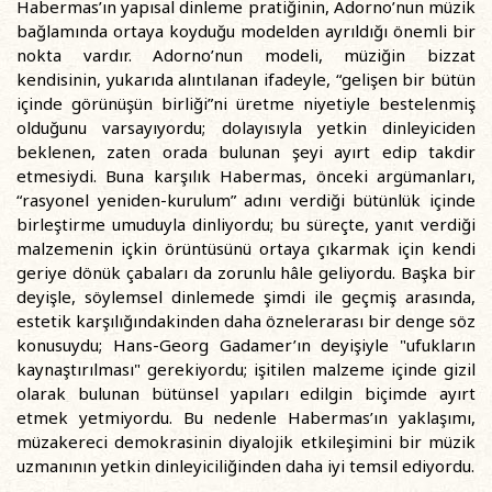
Habermas’ın yapısal dinleme pratiğinin, Adorno’nun müzik
bağlamında ortaya koyduğu modelden ayrıldığı önemli bir
nokta vardır. Adorno’nun modeli, müziğin bizzat
kendisinin, yukarıda alıntılanan ifadeyle, “gelişen bir bütün
içinde görünüşün birliği”ni üretme niyetiyle bestelenmiş
olduğunu varsayıyordu; dolayısıyla yetkin dinleyiciden
beklenen, zaten orada bulunan şeyi ayırt edip takdir
etmesiydi. Buna karşılık Habermas, önceki argümanları,
“rasyonel yeniden-kurulum” adını verdiği bütünlük içinde
birleştirme umuduyla dinliyordu; bu süreçte, yanıt verdiği
malzemenin içkin örüntüsünü ortaya çıkarmak için kendi
geriye dönük çabaları da zorunlu hâle geliyordu. Başka bir
deyişle, söylemsel dinlemede şimdi ile geçmiş arasında,
estetik karşılığındakinden daha öznelerarası bir denge söz
konusuydu; Hans-Georg Gadamer’ın deyişiyle "ufukların
kaynaştırılması" gerekiyordu; işitilen malzeme içinde gizil
olarak bulunan bütünsel yapıları edilgin biçimde ayırt
etmek yetmiyordu. Bu nedenle Habermas’ın yaklaşımı,
müzakereci demokrasinin diyalojik etkileşimini bir müzik
uzmanının yetkin dinleyiciliğinden daha iyi temsil ediyordu.