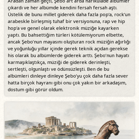
Aradan zaman geçti, Şebo art arda harikulade albümler
çıkardı ve her albümde kendini fersah fersah aştı.
Üstelik de bunu millet giderek daha fazla pop’a, rock’un
arabeskle birleşmiş tuhaf bir versiyonuna, rap ve hip
hop’a ve genel olarak elektronik müziğe kayarken
yaptı. Bu bahsettiğim türleri kötülemiyorum elbette,
ancak Şebo’nun mayasını oluşturan rock müziğin ağırlığı
ve yoğunluğu yıllar içinde gerek teknik açıdan gerekse
his olarak bu albümlerde giderek arttı. Şebo’nun hayatı
karmaşıklaştıkça, müziği de giderek derinleşti,
sertleşti, olgunlaştı ve ödünsüzleşti. Ben de bu
albümleri dinleye dinleye Şebo’yu çok daha fazla sever
hatta birçok hayranı gibi onu çok yakın bir arkadaşım,
dostum gibi görür oldum.