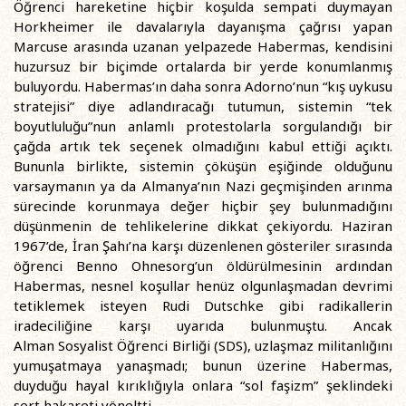
Öğrenci hareketine hiçbir koşulda sempati duymayan
Horkheimer ile davalarıyla dayanışma çağrısı yapan
Marcuse arasında uzanan yelpazede Habermas, kendisini
huzursuz bir biçimde ortalarda bir yerde konumlanmış
buluyordu. Habermas’ın daha sonra Adorno’nun “kış uykusu
stratejisi” diye adlandıracağı tutumun, sistemin “tek
boyutluluğu”nun anlamlı protestolarla sorgulandığı bir
çağda artık tek seçenek olmadığını kabul ettiği açıktı.
Bununla birlikte, sistemin çöküşün eşiğinde olduğunu
varsaymanın ya da Almanya’nın Nazi geçmişinden arınma
sürecinde korunmaya değer hiçbir şey bulunmadığını
düşünmenin de tehlikelerine dikkat çekiyordu. Haziran
1967’de, İran Şahı’na karşı düzenlenen gösteriler sırasında
öğrenci Benno Ohnesorg’un öldürülmesinin ardından
Habermas, nesnel koşullar henüz olgunlaşmadan devrimi
tetiklemek isteyen Rudi Dutschke gibi radikallerin
iradeciliğine karşı uyarıda bulunmuştu. Ancak
Alman Sosyalist Öğrenci Birliği (SDS), uzlaşmaz militanlığını
yumuşatmaya yanaşmadı; bunun üzerine Habermas,
duyduğu hayal kırıklığıyla onlara “sol faşizm” şeklindeki
sert hakareti yöneltti.