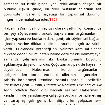
zamanda bu birlik içinde, yani tekil anların gelişen bir
bütünle ilişkisi içinde, bu tekil mutluluk anlarının salt
görünüşten ibaret olmayacağı bir toplumsal durumun
imgesini de muhafaza eder.”
[12]
Habermas’ın müzik dinleyicisi olarak yetkinliği konusunda
bir şey söyleyemem; ancak başkalarının argümanlarının
içkin yapısına ve bunların daha geniş bir söylemsel bağlam
içindeki yerine dikkat kesilme konusunda çok az rakibi
vardı. Bu alandaki yeteneği onu yalnızca kamusal alanda
dikkate değer bir muhatap hâline getirmekle kalmaz; aynı
zamanda çalışmalarının iki başka önemli boyutunu
açıklamaya da yardımcı olur. Çoğu zaman, pek de hayranlık
duyulmadan, Habermas’ın kendi argümanlarını
geliştirmeden önce teorik öncüllerinin düşüncelerini
sabırla incelemeyi kendine zorunlu gördüğü belirtilir.
İletişimsel Eylem Kuramı
,
Olgular ve Normlar Arasında
ve
Bir
Tarih Felsefesi Daha
gibi hacimli eserler, Habermas’ın
kendisinin de yanıtlamaya çalıştığı soruları formüle etmiş
ve tartışmış çok geniş bir düşünürler yelpazesine—