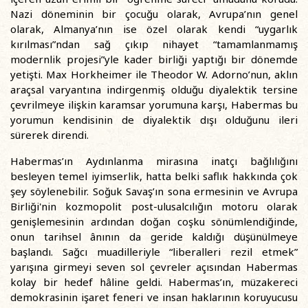
Nazi döneminin bir çocuğu olarak, Avrupa’nın genel
olarak, Almanya’nın ise özel olarak kendi “uygarlık
kırılması”ndan sağ çıkıp nihayet “tamamlanmamış
modernlik projesi”yle kader birliği yaptığı bir dönemde
yetişti. Max Horkheimer ile Theodor W. Adorno’nun, aklın
araçsal varyantına indirgenmiş olduğu diyalektik tersine
çevrilmeye ilişkin karamsar yorumuna karşı, Habermas bu
yorumun kendisinin de diyalektik dışı olduğunu ileri
sürerek direndi.
Habermas’ın Aydınlanma mirasına inatçı bağlılığını
besleyen temel iyimserlik, hatta belki saflık hakkında çok
şey söylenebilir. Soğuk Savaş’ın sona ermesinin ve Avrupa
Birliği'nin kozmopolit post-ulusalcılığın motoru olarak
genişlemesinin ardından doğan coşku sönümlendiğinde,
onun tarihsel ânının da geride kaldığı düşünülmeye
başlandı. Sağcı muadilleriyle “liberalleri rezil etmek”
yarışına girmeyi seven sol çevreler açısından Habermas
kolay bir hedef hâline geldi. Habermas’ın, müzakereci
demokrasinin işaret feneri ve insan haklarının koruyucusu