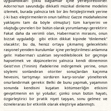
uygulandıkları çoklu bağlamlar içine yerleştirebilirler.
Adorno’nun savunduğu dikkatli müzikal dinleme modelini
izlemek, burada yalnızca tek bir ânı fetişleştirmek yerine
(-ki bazı eleştirmenlerin onun talihsiz Gazze müdahalesine
yaklaşımı tam da böyle olmuştur) tüm kariyerini ve
oluştuğu çevreleri bir bütün olarak yorumlamayı gerektirir.
Fakat daha da verimli olan, Habermas’ın mirasını, onun
bizzat uyguladığı gibi etkin dikkat kipinde “dinlemek”
olacaktır; bu da, henüz ortaya çıkmamış gelecekteki
rasyonel yeniden-kurulumlar içine yerleştirilmesi anlamına
gelir. Habermas’ı uzaktan seyredilebilecek bir geçmişe
hapsetmek ve düşüncelerini yalnızca kendi döneminin
Geist’ının (Tininin) ifadelerine indirgemek yerine, onun
söylemi sonlandıran otoriter sonuçlardan kaçınma
hevesini, tartışmayı sürdüren karşı-sorular yönelterek
onurlandırmak gerekir. Belki de bunu yapmak, yaşamının
sonunda kendisini kuşatan kötümserliğin etkisini
gevşetmenin en iyi yoludur; çünkü onun bütün hayatı,
özgürleştirici bir pratik niyet taşıyan, sonu gelmez ve
öznelerarası bir etkinlik olarak eleştiriye adanmıştı.