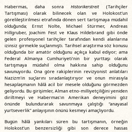
Habermas, daha sonra
Historikerstreit
(Tarihçiler
Tartışması) olarak bilinecek olan ve Holokost’un
görelileştirilmesi etrafında dönen sert tartışmaya müdahil
olduğunda; Ernst Nolte, Michael Stürmer, Andreas
Hillgruber, Joachim Fest ve Klaus Hildebrand gibi önde
gelen profesyonel tarihçiler tarafından kendi alanlarına
izinsiz girmekle suçlanmıştı. Tarihsel araştırma söz konusu
olduğunda bir amatör olduğunu açıkça kabul ediyor; ama
Federal Almanya Cumhuriyeti’nin bir yurttaşı olarak
tartışmaya müdahil olma hakkına sahip olduğunu
savunuyordu. Ona göre rakiplerinin revizyonist anlatıları
Nazizm'in suçlarını sıradanlaştırıyor ve onun mirasıyla
hesaplaşmanın hâlâ acil bir mesele olduğunu görmezden
geliyordu. Bu girişimler, Alman etno-milliyetçiliğini yeniden
diriltmeyi ve Habermas'ın Amerikan deneyimini göz
önünde bulundurarak savunmaya çalıştığı “anayasal
yurtseverlik” anlayışının önünü kesmeyi amaçlıyordu.
Bugün hâlâ yankıları süren bu tartışmanın, örneğin
Holokost’un benzersizliği gibi son derece hassas