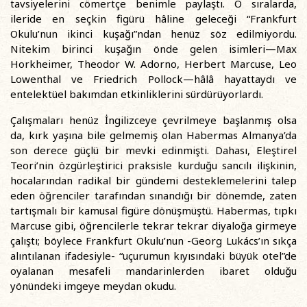
tavsiyelerini cömertçe benimle paylaştı. O sıralarda,
ileride en seçkin figürü hâline geleceği “Frankfurt
Okulu’nun ikinci kuşağı”ndan henüz söz edilmiyordu.
Nitekim birinci kuşağın önde gelen isimleri—Max
Horkheimer, Theodor W. Adorno, Herbert Marcuse, Leo
Lowenthal ve Friedrich Pollock—hâlâ hayattaydı ve
entelektüel bakımdan etkinliklerini sürdürüyorlardı.
Çalışmaları henüz İngilizceye çevrilmeye başlanmış olsa
da, kırk yaşına bile gelmemiş olan Habermas Almanya’da
son derece güçlü bir mevki edinmişti. Dahası, Eleştirel
Teori’nin özgürleştirici praksisle kurduğu sancılı ilişkinin,
hocalarından radikal bir gündemi desteklemelerini talep
eden öğrenciler tarafından sınandığı bir dönemde, zaten
tartışmalı bir kamusal figüre dönüşmüştü. Habermas, tıpkı
Marcuse gibi, öğrencilerle tekrar tekrar diyaloğa girmeye
çalıştı; böylece Frankfurt Okulu’nun -Georg Lukács’ın sıkça
alıntılanan ifadesiyle- “uçurumun kıyısındaki büyük otel”de
oyalanan mesafeli mandarinlerden ibaret olduğu
yönündeki imgeye meydan okudu.