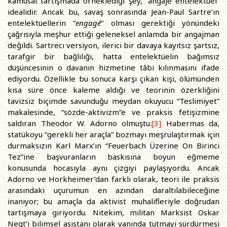
kamusal tartışmada örneklediği şey, “angaje entelektüel”
idealidir. Ancak bu, savaş sonrasında Jean-Paul Sartre’ın
entelektüellerin “
engagé
” olması gerektiği yönündeki
çağrısıyla meşhur ettiği geleneksel anlamda bir angajman
değildi. Sartrecı versiyon, ilerici bir davaya kayıtsız şartsız,
tarafgir bir bağlılığı, hatta entelektüelin bağımsız
düşüncesinin o davanın hizmetine tâbi kılınmasını ifade
ediyordu. Özellikle bu sonuca karşı çıkan kişi, ölümünden
kısa süre önce kaleme aldığı ve teorinin özerkliğini
tavizsiz biçimde savunduğu meydan okuyucu “Teslimiyet”
makalesinde, “sözde-aktivizm”e ve praksis fetişizmine
saldıran Theodor W. Adorno olmuştu.
[3]
Habermas da,
statükoyu “gerekli her araçla” bozmayı meşrulaştırmak için
durmaksızın Karl Marx’ın “Feuerbach Üzerine On Birinci
Tez”ine başvuranların baskısına boyun eğmeme
konusunda hocasıyla aynı çizgiyi paylaşıyordu. Ancak
Adorno ve Horkheimer’dan farklı olarak, teori ile praksis
arasındaki uçurumun en azından daraltılabileceğine
inanıyor; bu amaçla da aktivist muhalifleriyle doğrudan
tartışmaya giriyordu. Nitekim, militan Marksist Oskar
Negt’i bilimsel asistanı olarak yanında tutmayı sürdürmesi