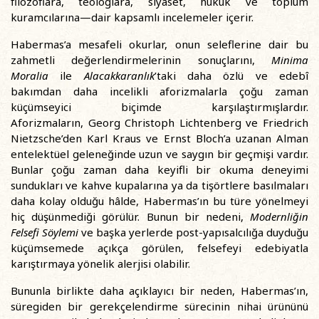
filozoflara, teologlara, siyaset, hukuk ve toplum
kuramcılarına—dair kapsamlı incelemeler içerir.
Habermas’a mesafeli okurlar, onun seleflerine dair bu
zahmetli değerlendirmelerinin sonuçlarını,
Minima
Moralia
ile
Alacakkaranlık
’taki daha özlü ve edebî
bakımdan daha incelikli aforizmalarla çoğu zaman
küçümseyici biçimde karşılaştırmışlardır.
Aforizmaların, Georg Christoph Lichtenberg ve Friedrich
Nietzsche’den Karl Kraus ve Ernst Bloch’a uzanan Alman
entelektüel geleneğinde uzun ve saygın bir geçmişi vardır.
Bunlar çoğu zaman daha keyifli bir okuma deneyimi
sundukları ve kahve kupalarına ya da tişörtlere basılmaları
daha kolay olduğu hâlde, Habermas’ın bu türe yönelmeyi
hiç düşünmediği görülür. Bunun bir nedeni,
Modernliğin
Felsefi Söylemi
ve başka yerlerde post-yapısalcılığa duyduğu
küçümsemede açıkça görülen, felsefeyi edebiyatla
karıştırmaya yönelik alerjisi olabilir.
Bununla birlikte daha açıklayıcı bir neden, Habermas’ın,
süregiden bir gerekçelendirme sürecinin nihai ürününü