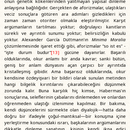
onun genetik kökenlerinden yalıtmayan yapısal dinleme
anlayışına bağlılığıdır. Gerçekten de aforizmalar, ulaştıkları
veciz sonuçlara götüren ara adımları gizledikleri için
zaman zaman otoriter olmakla eleştirilmiştir. Karşıt
argümanların tartılması yoktur; doğrulayıcı kanıtların
sürekli ve ayrıntılı sunumu yoktur; belirsizliğin kabulü
yoktur. Alexander García Düttmann’ın
Minima Moralia
çözümlemesinde işaret ettiği gibi, aforizmalar “so ist es” -
“işte durum budur”
[13]
gücüne dayanırlar. Başarılı
olduklarında, okur anlamı bir anda kavrar; sanki bütün,
geniş bir anlam dünyasını açan çarpıcı bir ayrıntıda
kristalleşmiş gibidir. Ama başarısız olduklarında, okur
kendisine özdeyişvari bir bildiri olarak sunulan metinden
hangi bilgelik kırıntılarını çıkarabileceğini düşünmek
zorunda kalır. Buna karşılık hiç kimse, Habermas’ın
sonuçlarına, seleflerinin çabalarını dinlemeden ve onlardan
öğrenmeden ulaştığı izlenimine kapılmaz. Bir bakıma,
kendi düşüncelerini sürmekte olan diyalojik—hatta daha
doğru bir ifadeyle çoğul-mantıksal—bir konuşma içine
yerleştirme konusundaki ısrarı, başkalarının argümanlarını
dikkatle dinleme sanatının, kişinin kendi ikna edici