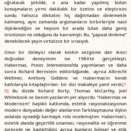
uğratacak şekilde, o ana kadar yapılmış bütün
konuşmaların yirmi dakikalık bir özetini ve eleştirisini
sundu. Yalnızca dikkatini hiç dağıtmadan dinlemekle
kalmamış, aynı zamanda argümanların birbirleriyle nasıl
ilişkilendiğini ve hepsini bir arada tutan daha geniş
örüntünün ne olduğunu da kavramıştı. Bu, “yapısal dinleme”
denebilecek şeyin virtüözce bir icrasıydı.
Onun bir dinleyici olarak keskin sezgisine dair ikinci
doğrudan deneyimim ise 1984’te gerçekleşti.
Habermas,
Praxis International
’da yayımlanan ve daha
sonra Richard Bernstein editörlüğünde, -ayrıca Albrecht
Wellmer, Anthony Giddens ve Habermas'ın kendi
katkılarıyla kitaplaştırılan- bir dizi makaleye yanıt verdi.
[1
0]
Bu dizide Richard Rorty, Thomas McCarthy, Joel
Whitebook ve benim yazılarım yer alıyordu. “Habermas ve
Modernizm” başlıklı katkımda, estetik rasyonalizasyonun
modern dünyadaki değer alanlarının farklılaşmasına ilişkin
anlatıda oynadığı karmaşık rolü incelemiştim. Habermas’ı,
estetik alanda geçerlilik sınaması, rasyonalite ve öğrenme
süreciyle ne kastettiğini; ayrıca bunların bilişsel ve etik