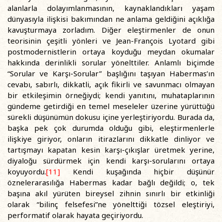
alanlarla dolayımlanmasının, kaynaklandıkları yaşam
dünyasıyla ilişkisi bakımından ne anlama geldiğini açıklığa
kavuşturmaya zorladım. Diğer eleştirmenler de onun
teorisinin çeşitli yönleri ve Jean-François Lyotard gibi
postmodernistlerin ortaya koyduğu meydan okumalar
hakkında derinlikli sorular yönelttiler. Anlamlı biçimde
“Sorular ve Karşı-Sorular” başlığını taşıyan Habermas’ın
cevabı, sabırlı, dikkatli, açık fikirli ve savunmacı olmayan
bir etkileşimin örneğiydi; kendi yanıtını, muhataplarının
gündeme getirdiği en temel meseleler üzerine yürüttüğü
sürekli düşünümün dokusu içine yerleştiriyordu. Burada da,
başka pek çok durumda olduğu gibi, eleştirmenlerle
ilişkiye giriyor, onların itirazlarını dikkatle dinliyor ve
tartışmayı kapatan kesin karşı-çıkışlar üretmek yerine,
diyaloğu sürdürmek için kendi karşı-sorularını ortaya
koyuyordu.
[11]
Kendi kuşağında hiçbir düşünür
öznelerarasılığa Habermas kadar bağlı değildi; o, tek
başına akıl yürüten bireysel zihnin sınırlı bir etkinliği
olarak “bilinç felsefesi”ne yönelttiği tözsel eleştiriyi,
performatif olarak hayata geçiriyordu.