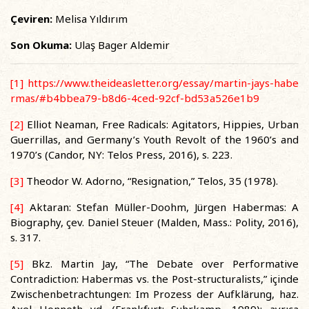
Çeviren:
Melisa Yıldırım
Son Okuma:
Ulaş Bager Aldemir
[1]
https://www.theideasletter.org/essay/martin-jays-habe
rmas/#b4bbea79-b8d6-4ced-92cf-bd53a526e1b9
[2]
Elliot Neaman, Free Radicals: Agitators, Hippies, Urban
Guerrillas, and Germany’s Youth Revolt of the 1960’s and
1970’s (Candor, NY: Telos Press, 2016), s. 223.
[3]
Theodor W. Adorno, “Resignation,” Telos, 35 (1978).
[4]
Aktaran: Stefan Müller-Doohm, Jürgen Habermas: A
Biography, çev. Daniel Steuer (Malden, Mass.: Polity, 2016),
s. 317.
[5]
Bkz. Martin Jay, “The Debate over Performative
Contradiction: Habermas vs. the Post-structuralists,” içinde
Zwischenbetrachtungen: Im Prozess der Aufklärung, haz.