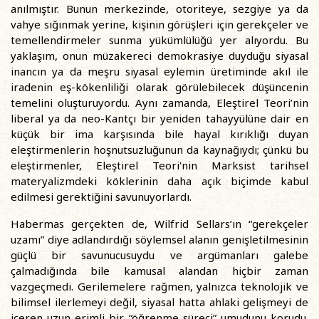
anılmıştır. Bunun merkezinde, otoriteye, sezgiye ya da
vahye sığınmak yerine, kişinin görüşleri için gerekçeler ve
temellendirmeler sunma yükümlülüğü yer alıyordu. Bu
yaklaşım, onun müzakereci demokrasiye duyduğu siyasal
inancın ya da meşru siyasal eylemin üretiminde akıl ile
iradenin eş-kökenliliği olarak görülebilecek düşüncenin
temelini oluşturuyordu. Aynı zamanda, Eleştirel Teori’nin
liberal ya da neo-Kantçı bir yeniden tahayyülüne dair en
küçük bir ima karşısında bile hayal kırıklığı duyan
eleştirmenlerin hoşnutsuzluğunun da kaynağıydı; çünkü bu
eleştirmenler, Eleştirel Teori'nin Marksist tarihsel
materyalizmdeki köklerinin daha açık biçimde kabul
edilmesi gerektiğini savunuyorlardı.
Habermas gerçekten de, Wilfrid Sellars’ın “gerekçeler
uzamı” diye adlandırdığı söylemsel alanın genişletilmesinin
güçlü bir savunucusuydu ve argümanları galebe
çalmadığında bile kamusal alandan hiçbir zaman
vazgeçmedi. Gerilemelere rağmen, yalnızca teknolojik ve
bilimsel ilerlemeyi değil, siyasal hatta ahlaki gelişmeyi de
içeren uzun erimli bir “öğrenme süreci” umudunu korudu.