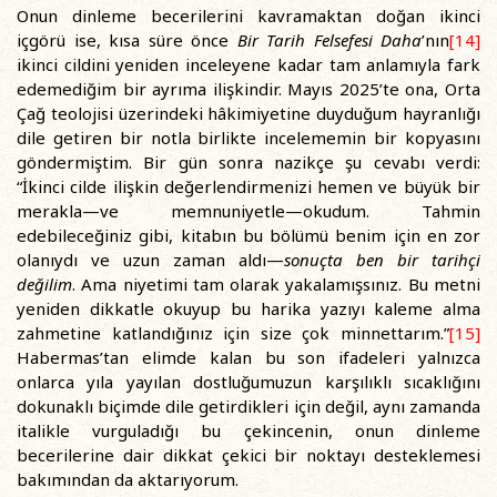
Onun dinleme becerilerini kavramaktan doğan ikinci
içgörü ise, kısa süre önce
Bir Tarih Felsefesi Daha
’nın
[14]
ikinci cildini yeniden inceleyene kadar tam anlamıyla fark
edemediğim bir ayrıma ilişkindir. Mayıs 2025’te ona, Orta
Çağ teolojisi üzerindeki hâkimiyetine duyduğum hayranlığı
dile getiren bir notla birlikte incelememin bir kopyasını
göndermiştim. Bir gün sonra nazikçe şu cevabı verdi:
“İkinci cilde ilişkin değerlendirmenizi hemen ve büyük bir
merakla—ve memnuniyetle—okudum. Tahmin
edebileceğiniz gibi, kitabın bu bölümü benim için en zor
olanıydı ve uzun zaman aldı—
sonuçta ben bir tarihçi
değilim
. Ama niyetimi tam olarak yakalamışsınız. Bu metni
yeniden dikkatle okuyup bu harika yazıyı kaleme alma
zahmetine katlandığınız için size çok minnettarım.”
[15]
Habermas’tan elimde kalan bu son ifadeleri yalnızca
onlarca yıla yayılan dostluğumuzun karşılıklı sıcaklığını
dokunaklı biçimde dile getirdikleri için değil, aynı zamanda
italikle vurguladığı bu çekincenin, onun dinleme
becerilerine dair dikkat çekici bir noktayı desteklemesi
bakımından da aktarıyorum.