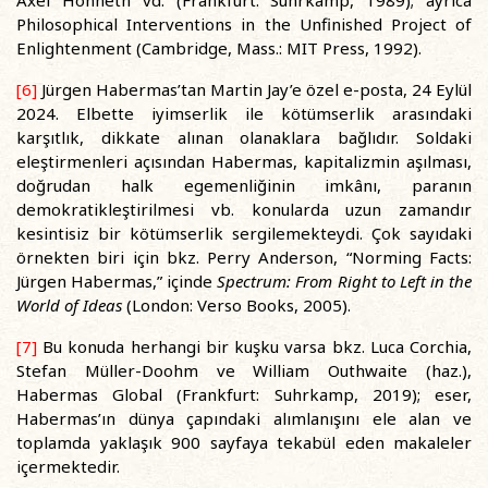
Axel Honneth vd. (Frankfurt: Suhrkamp, 1989); ayrıca
Philosophical Interventions in the Unfinished Project of
Enlightenment (Cambridge, Mass.: MIT Press, 1992).
[6]
Jürgen Habermas’tan Martin Jay’e özel e-posta, 24 Eylül
2024. Elbette iyimserlik ile kötümserlik arasındaki
karşıtlık, dikkate alınan olanaklara bağlıdır. Soldaki
eleştirmenleri açısından Habermas, kapitalizmin aşılması,
doğrudan halk egemenliğinin imkânı, paranın
demokratikleştirilmesi vb. konularda uzun zamandır
kesintisiz bir kötümserlik sergilemekteydi. Çok sayıdaki
örnekten biri için bkz. Perry Anderson, “Norming Facts:
Jürgen Habermas,” içinde
Spectrum: From Right to Left in the
World of Ideas
(London: Verso Books, 2005).
[7]
Bu konuda herhangi bir kuşku varsa bkz. Luca Corchia,
Stefan Müller-Doohm ve William Outhwaite (haz.),
Habermas Global (Frankfurt: Suhrkamp, 2019); eser,
Habermas’ın dünya çapındaki alımlanışını ele alan ve
toplamda yaklaşık 900 sayfaya tekabül eden makaleler
içermektedir.