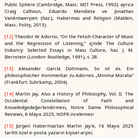
Public Sphere (Cambridge, Mass.: MIT Press, 1992); ayrıca
Craig Calhoun, Eduardo Mendieta ve Jonathan
VanAntwerpen (haz.), Habermas and Religion (Malden,
Mass.: Polity, 2013).
[12]
Theodor W. Adorno, “On the Fetish-Character of Music
and the Regression of Listening,” içinde The Culture
Industry: Selected Essays in Mass Culture, haz. J. M.
Bernstein (London: Routledge, 1991), s. 28.
[13]
Alexander García Düttmann, So ist es. Ein
philosophischer Kommentar zu Adornos „Minima Moralia“
(Frankfurt: Suhrkamp, 2004).
[14]
Martin Jay, Also a History of Philosophy, Vol. II: The
Occidental Constellation of Faith and
Knowledgedeğerlendirmesi, Notre Dame Philosophical
Reviews, 6 Mayıs 2025, NDPR incelemesi
[15]
Jürgen Habermas’tan Martin Jay’e, 18 Mayıs 2025
tarihli özel e-posta; yazarın kişisel arşivi.