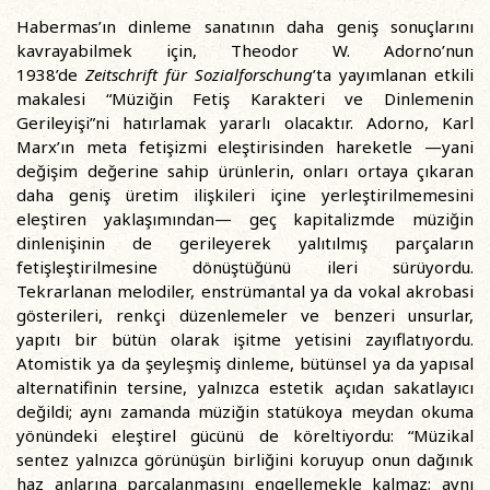
Habermas’ın dinleme sanatının daha geniş sonuçlarını
kavrayabilmek için, Theodor W. Adorno’nun
1938’de
Zeitschrift für Sozialforschung
’ta yayımlanan etkili
makalesi “Müziğin Fetiş Karakteri ve Dinlemenin
Gerileyişi”ni hatırlamak yararlı olacaktır. Adorno, Karl
Marx’ın meta fetişizmi eleştirisinden hareketle —yani
değişim değerine sahip ürünlerin, onları ortaya çıkaran
daha geniş üretim ilişkileri içine yerleştirilmemesini
eleştiren yaklaşımından— geç kapitalizmde müziğin
dinlenişinin de gerileyerek yalıtılmış parçaların
fetişleştirilmesine dönüştüğünü ileri sürüyordu.
Tekrarlanan melodiler, enstrümantal ya da vokal akrobasi
gösterileri, renkçi düzenlemeler ve benzeri unsurlar,
yapıtı bir bütün olarak işitme yetisini zayıflatıyordu.
Atomistik ya da şeyleşmiş dinleme, bütünsel ya da yapısal
alternatifinin tersine, yalnızca estetik açıdan sakatlayıcı
değildi; aynı zamanda müziğin statükoya meydan okuma
yönündeki eleştirel gücünü de köreltiyordu: “Müzikal
sentez yalnızca görünüşün birliğini koruyup onun dağınık
haz anlarına parçalanmasını engellemekle kalmaz; aynı