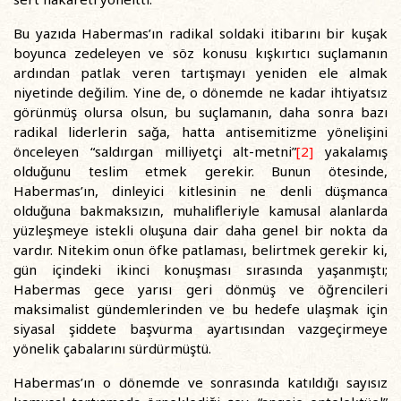
Bu yazıda Habermas’ın radikal soldaki itibarını bir kuşak
boyunca zedeleyen ve söz konusu kışkırtıcı suçlamanın
ardından patlak veren tartışmayı yeniden ele almak
niyetinde değilim. Yine de, o dönemde ne kadar ihtiyatsız
görünmüş olursa olsun, bu suçlamanın, daha sonra bazı
radikal liderlerin sağa, hatta antisemitizme yönelişini
önceleyen “saldırgan milliyetçi alt-metni”
[2]
yakalamış
olduğunu teslim etmek gerekir. Bunun ötesinde,
Habermas’ın, dinleyici kitlesinin ne denli düşmanca
olduğuna bakmaksızın, muhalifleriyle kamusal alanlarda
yüzleşmeye istekli oluşuna dair daha genel bir nokta da
vardır. Nitekim onun öfke patlaması, belirtmek gerekir ki,
gün içindeki ikinci konuşması sırasında yaşanmıştı;
Habermas gece yarısı geri dönmüş ve öğrencileri
maksimalist gündemlerinden ve bu hedefe ulaşmak için
siyasal şiddete başvurma ayartısından vazgeçirmeye
yönelik çabalarını sürdürmüştü.
Habermas’ın o dönemde ve sonrasında katıldığı sayısız