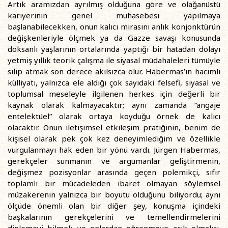
Artık aramızdan ayrılmış olduğuna göre ve olağanüstü
kariyerinin genel muhasebesi yapılmaya
başlanabilecekken, onun kalıcı mirasını anlık konjonktürün
değişkenleriyle ölçmek ya da Gazze savaşı konusunda
doksanlı yaşlarının ortalarında yaptığı bir hatadan dolayı
yetmiş yıllık teorik çalışma ile siyasal müdahaleleri tümüyle
silip atmak son derece akılsızca olur. Habermas’ın hacimli
külliyatı, yalnızca ele aldığı çok sayıdaki felsefi, siyasal ve
toplumsal meseleyle ilgilenen herkes için değerli bir
kaynak olarak kalmayacaktır; aynı zamanda “angaje
entelektüel” olarak ortaya koyduğu örnek de kalıcı
olacaktır. Onun iletişimsel etkileşim pratiğinin, benim de
kişisel olarak pek çok kez deneyimlediğim ve özellikle
vurgulanmayı hak eden bir yönü vardı. Jürgen Habermas,
gerekçeler sunmanın ve argümanlar geliştirmenin,
değişmez pozisyonlar arasında geçen polemikçi, sıfır
toplamlı bir mücadeleden ibaret olmayan söylemsel
müzakerenin yalnızca bir boyutu olduğunu biliyordu; aynı
ölçüde önemli olan bir diğer şey, konuşma içindeki
başkalarının gerekçelerini ve temellendirmelerini
dinlemeyi bilmek ve onlardan öğrenmeye açık olmaktı.