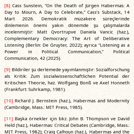
[8]
Cass Sunstein, “On the Death of Jürgen Habermas: A
Day to Mourn, A Day to Celebrate,” Cass’s Substack, 14
Mart 2026. Demokratik müzakere süreçlerinde
dinlemenin önemi yakın dönemde şu çalışmalarda
incelenmiştir: Matt Qvortrupve Daniela Vancic (haz.),
Complementary Democracy: The Art of Deliberative
Listening (Berlin: De Gruyter, 2022); ayrıca “Listening as a
Power in Political Communication,” Political
Communication, 42 (2025).
[9]
Bildiriler şu derlemede yayımlanmıştır: Sozialforschung
als Kritik: Zum sozialwissenschaftlichen Potential der
Kritischen Theorie, haz. Wolfgang Bonß ve Axel Honneth
(Frankfurt: Suhrkamp, 1981).
[10]
Richard J. Bernstein (haz.), Habermas and Modernity
(Cambridge, Mass.: MIT Press, 1985).
[11]
Başka örnekler için bkz. John B. Thompson ve David
Held (haz.), Habermas: Critical Debates (Cambridge, Mass.:
MIT Press, 1982); Craig Calhoun (haz.), Habermas and the