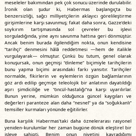
meseleler bakımından pek çok sonucu üzerinde durulabilir.
İronik olan şudur ki, Habermas başlangıçta bu
benzersizliği, sağcı milliyetçilerin aklayıcı görelileştirme
girişimlerine karşı savunmuş; fakat daha sonra, Gazze’deki
soykırım tartışmasında sol çevreler bu işlevi
sorguladığında, yine aynı savunma hattına geri dönmüştür.
Ancak benim burada ilgilendiğim nokta, onun kendisine
“tarihçi” denmesini hâlâ reddetmesi —hem de italikle
vurgulayarak— olmuştur. Çünkü bu tutum, genel olarak
konuşursak, onun geçmişi “dinleme” biçimiyle tarihçilerin
bunu yapma biçimi arasındaki farkı yansıtır. Tarihçiler
normalde, fikirlerin ve eylemlerin özgün bağlamlarının
göz ardı edilip geçmişe teleolojik bir anlatının dayatıldığı
aşırı şimdiciliğe ve “öncül-hastalığı”na karşı uyarılırlar.
Bunun yerine, mümkün olduğunca güncel kaygıları ve
değerleri paranteze alan daha “nesnel” ya da “soğukkanlı”
temsiller kurmaları yönünde eğitilirler.
Buna karşılık Habermas’taki daha öznelerarası rasyonel
yeniden-kurulumlar her zaman bugüne dönük eleştirel bir
işleve sahipti. Benim onun niyetini kavradığımı