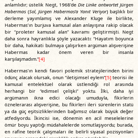
anlamlıdır; üstelik Negt, 1968’de
Die Linke antwortet Jürgen
Habermas
(
Sol, Jürgen Habermas’a Yanıt Veriyor
) başlıklı bir
derleme yayımlamış ve Alexander Kluge ile birlikte,
Habermas’ın burjuva kamusal alan anlayışına rakip olacak
bir “proleter kamusal alan” kavramı geliştirmişti. Negt
daha sonra hayranlıkla şöyle yazacaktı: “Hayatım boyunca
bir daha, hakikati bulmaya çalışırken argüman alışverişine
Habermas kadar önem veren bir insanla
karşılaşmadım.”
[4]
Habermas’ın kendi favori polemik stratejilerinden birini
ödünç alacak olursak, onun “iletişimsel eylem”
[5]
teorisi ile
kamusal entelektüel olarak üstlendiği rol arasında
herhangi bir “edimsel çelişki” yoktu. İlki, daha iyi
argümanın ikna edici olacağı umuduyla, fikirlerin
öznelerarası alışverişine, bu fikirleri ileri sürenlerin statü
ya da güç eşitsizliklerinden bağımsız olarak büyük değer
atfediyordu. İkincisi ise, dönemin en acil meselelerine
ömür boyu yaptığı müdahalelerde somutlaşıyordu; burada,
en rafine teorik çalışmaları ile belirli siyasal pozisyonları