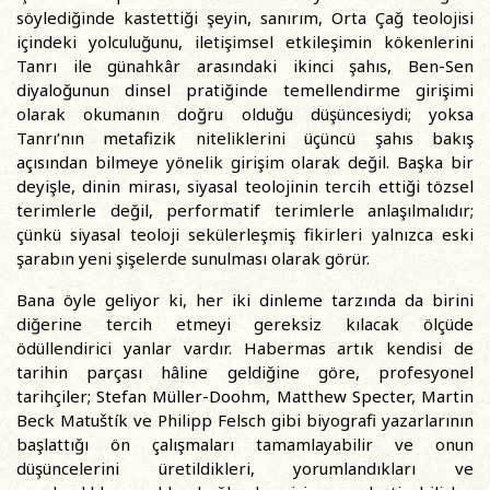
söylediğinde kastettiği şeyin, sanırım, Orta Çağ teolojisi
içindeki yolculuğunu, iletişimsel etkileşimin kökenlerini
Tanrı ile günahkâr arasındaki ikinci şahıs, Ben-Sen
diyaloğunun dinsel pratiğinde temellendirme girişimi
olarak okumanın doğru olduğu düşüncesiydi; yoksa
Tanrı’nın metafizik niteliklerini üçüncü şahıs bakış
açısından bilmeye yönelik girişim olarak değil. Başka bir
deyişle, dinin mirası, siyasal teolojinin tercih ettiği tözsel
terimlerle değil, performatif terimlerle anlaşılmalıdır;
çünkü siyasal teoloji sekülerleşmiş fikirleri yalnızca eski
şarabın yeni şişelerde sunulması olarak görür.
Bana öyle geliyor ki, her iki dinleme tarzında da birini
diğerine tercih etmeyi gereksiz kılacak ölçüde
ödüllendirici yanlar vardır. Habermas artık kendisi de
tarihin parçası hâline geldiğine göre, profesyonel
tarihçiler; Stefan Müller-Doohm, Matthew Specter, Martin
Beck Matuštík ve Philipp Felsch gibi biyografi yazarlarının
başlattığı ön çalışmaları tamamlayabilir ve onun
düşüncelerini üretildikleri, yorumlandıkları ve