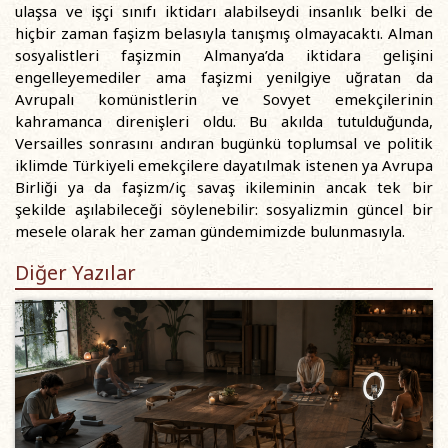
ulaşsa ve işçi sınıfı iktidarı alabilseydi insanlık belki de
hiçbir zaman faşizm belasıyla tanışmış olmayacaktı. Alman
sosyalistleri faşizmin Almanya’da iktidara gelişini
engelleyemediler ama faşizmi yenilgiye uğratan da
Avrupalı komünistlerin ve Sovyet emekçilerinin
kahramanca direnişleri oldu. Bu akılda tutulduğunda,
Versailles sonrasını andıran bugünkü toplumsal ve politik
iklimde Türkiyeli emekçilere dayatılmak istenen ya Avrupa
Birliği ya da faşizm/iç savaş ikileminin ancak tek bir
şekilde aşılabileceği söylenebilir: sosyalizmin güncel bir
mesele olarak her zaman gündemimizde bulunmasıyla.
Diğer Yazılar