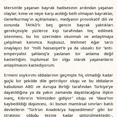
Mersin’de yaşanan bayrak hadisesinin ardından yaşanan
olaylar; kime ve neye karşı asıldığı belli olmayan bayraklar,
Genelkurmay’ın açıklamaları, medyanın provokatif dili ve
sonunda TAYAD’lı beş gencin bayrak yaktıkları
gerekçesiyle yüzlerce kişi tarafından linç edilmek
istenmesi, bu his üzerinden okunmalı ve anlaşılmaya
çalışılmalı kanımca. Kuşkusuz, Mehmet Ağar tarzı
onaylayıcı bir “milli hassasiyet”e ya da ulusalcı bir “anti-
emperyalist şahlanış”a yaslanan bir anlama değil
kastettiğim; toplumsal bir olgu olarak yaşananların
anlaşılmasını kastediyorum.
Ermeni soykırımı iddialarının geçmişte hiç olmadığı kadar
güçlü bir şekilde dile getiriliyor oluşu ve bu iddiaların
kabulünün ABD ve Avrupa Birliği tarafından Türkiye’ye
dayatıldığına ya da yakın zamanda dayatılacağına ilişkin
inanç, Kıbrıs’ın “elimizden gidiyor” oluşu ve “dava”nın
kaybedildiği düşüncesi, -ki bunun mantıksal sınırları batılı
devletlerin “Türk’ün Anadolu’ya hapsedilmesi” gibi bir
stratejisi olduğu tezine kadar götürülmektedir.-,