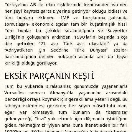
Türkiye’nin AB ile olan ilişkilerinde kendisinden istenen
her şeyi kayıtsız şartsız yerine getiriyor olduğu iddiası ve
tüm bunlara eklenen -IMF ve borçlanma şahsında
somutlaşan- ekonomik açıdan tam bir kuşatılmışlık hissi.
Tüm bunlar bu şekilde sıralandığında ve Sovyetler
Birliği’nin çöküşünün ardından, 1990’ların başında sıkça
dile getirilen “21. asır Türk asrı olacaktır.” ya da
“Adriyatik’ten Çin Seddi’ne Türk Dünyası” sözleri
hatırlandığında gelinen noktanın aslında tam bir hayal
kırıklığı olduğu görülüyor.
EKSİK PARÇANIN KEŞFİ
Tüm bu yukarıda sıralananlar, günümüzde yaşananlarla
Versailles sonrası Almanya’da yaşananlar arasındaki
benzerliği ortaya koymak için gerekli ama yeterli değil. Bu
tabloya eklenmesi gereken; her şeyin müsebbibi olan,
eğer var olmasaydı tüm bunların da “başımıza”
gelmeyeceği, “bizi” yok etmek için düşmanla işbirliğine
giden, “ekmeğimizi” yiyen ama buna ihanet eden bir fail.
1920’ler ve ‘30’lar boyunca Almanya’da Yahudilere biçilen