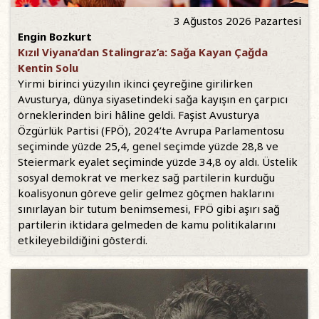
3 Ağustos 2026 Pazartesi
Engin Bozkurt
Kızıl Viyana’dan Stalingraz’a: Sağa Kayan Çağda
Kentin Solu
Yirmi birinci yüzyılın ikinci çeyreğine girilirken
Avusturya, dünya siyasetindeki sağa kayışın en çarpıcı
örneklerinden biri hâline geldi. Faşist Avusturya
Özgürlük Partisi (FPÖ), 2024’te Avrupa Parlamentosu
seçiminde yüzde 25,4, genel seçimde yüzde 28,8 ve
Steiermark eyalet seçiminde yüzde 34,8 oy aldı. Üstelik
sosyal demokrat ve merkez sağ partilerin kurduğu
koalisyonun göreve gelir gelmez göçmen haklarını
sınırlayan bir tutum benimsemesi, FPÖ gibi aşırı sağ
partilerin iktidara gelmeden de kamu politikalarını
etkileyebildiğini gösterdi.