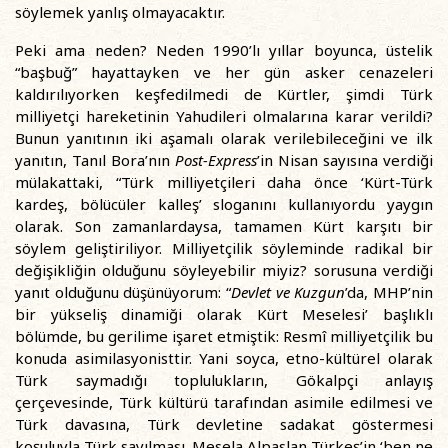
söylemek yanlış olmayacaktır.
Peki ama neden? Neden 1990’lı yıllar boyunca, üstelik
“başbuğ” hayattayken ve her gün asker cenazeleri
kaldırılıyorken keşfedilmedi de Kürtler, şimdi Türk
milliyetçi hareketinin Yahudileri olmalarına karar verildi?
Bunun yanıtının iki aşamalı olarak verilebileceğini ve ilk
yanıtın, Tanıl Bora’nın
Post-Express
’in Nisan sayısına verdiği
mülakattaki, “Türk milliyetçileri daha önce ‘Kürt-Türk
kardeş, bölücüler kalleş’ sloganını kullanıyordu yaygın
olarak. Son zamanlardaysa, tamamen Kürt karşıtı bir
söylem geliştiriliyor. Milliyetçilik söyleminde radikal bir
değişikliğin olduğunu söyleyebilir miyiz? sorusuna verdiği
yanıt olduğunu düşünüyorum: “
Devlet ve Kuzgun
’da, MHP’nin
bir yükseliş dinamiği olarak Kürt Meselesi’ başlıklı
bölümde, bu gerilime işaret etmiştik: Resmî milliyetçilik bu
konuda asimilasyonisttir. Yani soyca, etno-kültürel olarak
Türk saymadığı toplulukların, Gökalpçi anlayış
çerçevesinde, Türk kültürü tarafından asimile edilmesi ve
Türk davasına, Türk devletine sadakat göstermesi
koşuluyla Türk sayılması. Mesela Alpaslan Türkeş’in ‘ben ne