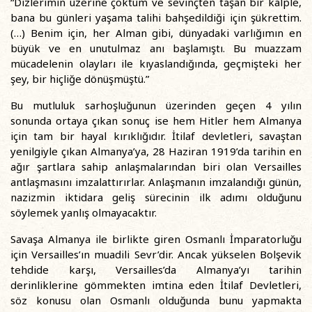
“Dizlerimin üzerine çöktüm ve sevinçten taşan bir kalple,
bana bu günleri yaşama talihi bahşedildiği için şükrettim.
(…) Benim için, her Alman gibi, dünyadaki varlığımın en
büyük ve en unutulmaz anı başlamıştı. Bu muazzam
mücadelenin olayları ile kıyaslandığında, geçmişteki her
şey, bir hiçliğe dönüşmüştü.”
Bu mutluluk sarhoşluğunun üzerinden geçen 4 yılın
sonunda ortaya çıkan sonuç ise hem Hitler hem Almanya
için tam bir hayal kırıklığıdır. İtilaf devletleri, savaştan
yenilgiyle çıkan Almanya’ya, 28 Haziran 1919’da tarihin en
ağır şartlara sahip anlaşmalarından biri olan Versailles
antlaşmasını imzalattırırlar. Anlaşmanın imzalandığı günün,
nazizmin iktidara geliş sürecinin ilk adımı olduğunu
söylemek yanlış olmayacaktır.
Savaşa Almanya ile birlikte giren Osmanlı İmparatorluğu
için Versailles’ın muadili Sevr’dir. Ancak yükselen Bolşevik
tehdide karşı, Versailles’da Almanya’yı tarihin
derinliklerine gömmekten imtina eden İtilaf Devletleri,
söz konusu olan Osmanlı olduğunda bunu yapmakta