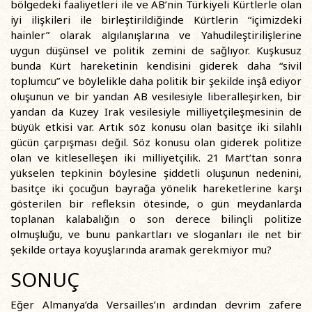
bölgedeki faaliyetleri ile ve AB’nin Türkiyeli Kürtlerle olan
iyi ilişkileri ile birleştirildiğinde Kürtlerin “içimizdeki
hainler” olarak algılanışlarına ve Yahudileştirilişlerine
uygun düşünsel ve politik zemini de sağlıyor. Kuşkusuz
bunda Kürt hareketinin kendisini giderek daha “sivil
toplumcu” ve böylelikle daha politik bir şekilde inşâ ediyor
oluşunun ve bir yandan AB vesilesiyle liberalleşirken, bir
yandan da Kuzey Irak vesilesiyle milliyetçileşmesinin de
büyük etkisi var. Artık söz konusu olan basitçe iki silahlı
gücün çarpışması değil. Söz konusu olan giderek politize
olan ve kitleselleşen iki milliyetçilik. 21 Mart’tan sonra
yükselen tepkinin böylesine şiddetli oluşunun nedenini,
basitçe iki çocuğun bayrağa yönelik hareketlerine karşı
gösterilen bir refleksin ötesinde, o gün meydanlarda
toplanan kalabalığın o son derece bilinçli politize
olmuşluğu, ve bunu pankartları ve sloganları ile net bir
şekilde ortaya koyuşlarında aramak gerekmiyor mu?
SONUÇ
Eğer Almanya’da Versailles’ın ardından devrim zafere