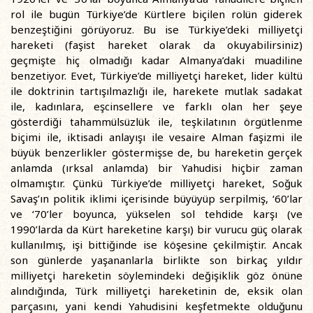
rol ile bugün Türkiye’de Kürtlere biçilen rolün giderek
benzeştiğini görüyoruz. Bu ise Türkiye’deki milliyetçi
hareketi (faşist hareket olarak da okuyabilirsiniz)
geçmişte hiç olmadığı kadar Almanya’daki muadiline
benzetiyor. Evet, Türkiye’de milliyetçi hareket, lider kültü
ile doktrinin tartışılmazlığı ile, harekete mutlak sadakat
ile, kadınlara, eşcinsellere ve farklı olan her şeye
gösterdiği tahammülsüzlük ile, teşkilatının örgütlenme
biçimi ile, iktisadi anlayışı ile vesaire Alman faşizmi ile
büyük benzerlikler göstermişse de, bu hareketin gerçek
anlamda (ırksal anlamda) bir Yahudisi hiçbir zaman
olmamıştır. Çünkü Türkiye’de milliyetçi hareket, Soğuk
Savaş’ın politik iklimi içerisinde büyüyüp serpilmiş, ‘60’lar
ve ‘70’ler boyunca, yükselen sol tehdide karşı (ve
1990’larda da Kürt hareketine karşı) bir vurucu güç olarak
kullanılmış, işi bittiğinde ise köşesine çekilmiştir. Ancak
son günlerde yaşananlarla birlikte son birkaç yıldır
milliyetçi hareketin söylemindeki değişiklik göz önüne
alındığında, Türk milliyetçi hareketinin de, eksik olan
parçasını, yani kendi Yahudisini keşfetmekte olduğunu