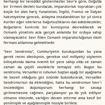
herhangi bir tereddüt göstermezler. Sevr’e göre, Doğu’da
bir Ermeni devleti kurulacak, imparatorluk toprakları çok
küçük bir alan hariç Yunanistan, İngiliz, Fransız ve İtalyan
hakimiyetine girecek, anlaşma imzalandıktan bir yıl sonra
Kürtler eğer isterlerse bağımsızlıklarını ilan edebilecekler,
Boğazların kontrolü bir komisyona devredilecek ve
Osmanlı yönetimi asla gerçek anlamda bir orduya sahip
olamayacaktır. Sevr fiilen Osmanlı imparatorluğunun ölüm
fermanı anlamına gelmektedir.
“Sevr Sendromu”, Cumhuriyetin kuruluşundan bu yana
gerek resmi ideolojinin, gerekse sivil milliyetçi söylemin
bilinçaltında daima önemli bir yere sahip oldu ve zaman
zaman da çeşitli vesilelerle temayüz etti. Bugün bu
sendroma, Versailles’ın ruhunun baştan aşağı bir aşağılama
ile bezeli olduğunu göz önünde bulundurarak, Versailles
Sendromu’nun da eklendiğini, hatta bu sendromun Sevr’i
öncelediğini düşünüyorum: herhangi bir savaşa
girilmemesine rağmen, parçalanıyor ya da yok ediliyor
olmanın ötesinde, varlığını devam ettirme ama kesif bir
yenilmişlik ve aşağılanmışlık hissiyle birlikte.