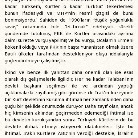
kadar Türksem, Kürtler o kadar Türktür.’ tekerlemesi
bunun ifadesiydi ve MHP’nin resmî çizgisi de bunu
benimsiyordu.” Sahiden de 1990’ların “düşük yoğunluklu
savaş” ortamında bile “et-tırnak” edebiyatı sürekli
gündemde tutulmuş, PKK ile Kürtler arasındaki ayrıma
daimi surette vurgu yapılmış ve bu vurgu, Öcalan’ın Ermeni
kökenli olduğu veya PKK’nın başta Yunanistan olmak üzere
Batılı ülkeler tarafından destekleniyor oluşu iddialarıyla
güçlendirilmeye çalışılmıştır.
İkinci ve bence ilk yanıttan daha önemli olan ise esas
olarak dış gelişmelerle ilgilidir. Her ne kadar Talabani’nin
devlet başkanı seçilmesi ile ve ardından yaptığı
açıklamalarla zayıflamış gibi görünse de Irak’ın kuzeyinde
bir Kürt devletinin kurulma ihtimali her zamankinden daha
güçlü bir şekilde önümüzde duruyor. Daha zayıf olan, ancak
hiç kimsenin aklından geçirmeden edemediği ihtimal ise
bu devletin kuruluşundan sonra Türkiyeli Kürtlerin de bu
devlete iltihak etmeyi isteyecek olabilmeleri. İşte bu
ihtimal, Iraklı Kürtlere ABD’nin verdiği destekle, İsrail’in