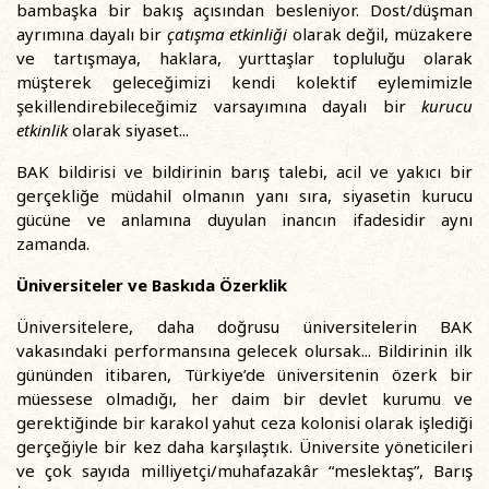
bambaşka bir bakış açısından besleniyor. Dost/düşman
ayrımına dayalı bir
çatışma etkinliği
olarak değil, müzakere
ve tartışmaya, haklara, yurttaşlar topluluğu olarak
müşterek geleceğimizi kendi kolektif eylemimizle
şekillendirebileceğimiz varsayımına dayalı bir
kurucu
etkinlik
olarak siyaset...
BAK bildirisi ve bildirinin barış talebi, acil ve yakıcı bir
gerçekliğe müdahil olmanın yanı sıra, siyasetin kurucu
gücüne ve anlamına duyulan inancın ifadesidir aynı
zamanda.
Üniversiteler ve Baskıda Özerklik
Üniversitelere, daha doğrusu üniversitelerin BAK
vakasındaki performansına gelecek olursak... Bildirinin ilk
gününden itibaren, Türkiye’de üniversitenin özerk bir
müessese olmadığı, her daim bir devlet kurumu ve
gerektiğinde bir karakol yahut ceza kolonisi olarak işlediği
gerçeğiyle bir kez daha karşılaştık. Üniversite yöneticileri
ve çok sayıda milliyetçi/muhafazakâr “meslektaş”, Barış