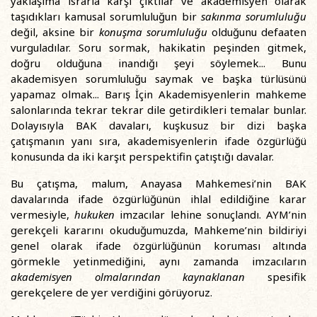
yaklaşıma ısrarla karşı çıktılar ve akademisyen olarak
taşıdıkları kamusal sorumluluğun bir
sakınma sorumluluğu
değil, aksine bir
konuşma sorumluluğu
olduğunu defaaten
vurguladılar. Soru sormak, hakikatin peşinden gitmek,
doğru olduğuna inandığı şeyi söylemek... Bunu
akademisyen sorumluluğu saymak ve başka türlüsünü
yapamaz olmak... Barış İçin Akademisyenlerin mahkeme
salonlarında tekrar tekrar dile getirdikleri temalar bunlar.
Dolayısıyla BAK davaları, kuşkusuz bir dizi başka
çatışmanın yanı sıra, akademisyenlerin ifade özgürlüğü
konusunda da iki karşıt perspektifin çatıştığı davalar.
Bu çatışma, malum, Anayasa Mahkemesi’nin BAK
davalarında ifade özgürlüğünün ihlal edildiğine karar
vermesiyle,
hukuken
imzacılar lehine sonuçlandı. AYM’nin
gerekçeli kararını okuduğumuzda, Mahkeme’nin bildiriyi
genel olarak ifade özgürlüğünün koruması altında
görmekle yetinmediğini, aynı zamanda imzacıların
akademisyen olmalarından kaynaklanan
spesifik
gerekçelere de yer verdiğini görüyoruz.