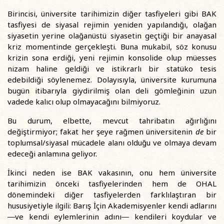
Birincisi, üniversite tarihimizin diğer tasfiyeleri gibi BAK
tasfiyesi de siyasal rejimin yeniden yapılandığı, olağan
siyasetin yerine olağanüstü siyasetin geçtiği bir anayasal
kriz momentinde gerçekleşti. Buna mukabil, söz konusu
krizin sona erdiği, yeni rejimin konsolide olup müesses
nizam haline geldiği ve istikrarlı bir statüko tesis
edebildiği söylenemez. Dolayısıyla, üniversite kurumuna
bugün itibarıyla giydirilmiş olan deli gömleğinin uzun
vadede kalıcı olup olmayacağını bilmiyoruz.
Bu durum, elbette, mevcut tahribatın ağırlığını
değiştirmiyor; fakat her şeye rağmen üniversitenin
de
bir
toplumsal/siyasal mücadele alanı olduğu ve olmaya devam
edeceği anlamına geliyor.
İkinci neden ise BAK vakasının, onu hem üniversite
tarihimizin önceki tasfiyelerinden hem de OHAL
dönemindeki diğer tasfiyelerden farklılaştıran bir
hususiyetiyle ilgili: Barış İçin Akademisyenler kendi adlarını
―ve kendi eylemlerinin adını― kendileri koydular ve