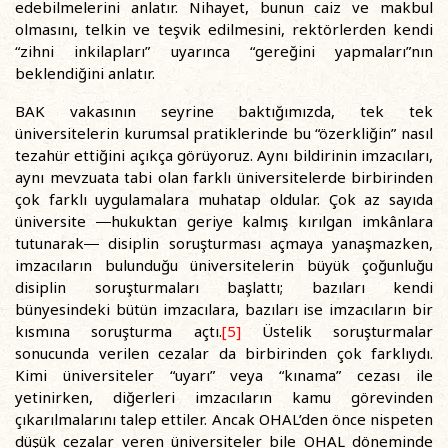
edebilmelerini anlatır. Nihayet, bunun caiz ve makbul
olmasını, telkin ve teşvik edilmesini, rektörlerden kendi
“zihni inkilapları” uyarınca “gereğini yapmaları”nın
beklendiğini anlatır.
BAK vakasının seyrine baktığımızda, tek tek
üniversitelerin kurumsal pratiklerinde bu “özerkliğin” nasıl
tezahür ettiğini açıkça görüyoruz. Aynı bildirinin imzacıları,
aynı mevzuata tabi olan farklı üniversitelerde birbirinden
çok farklı uygulamalara muhatap oldular. Çok az sayıda
üniversite ―hukuktan geriye kalmış kırılgan imkânlara
tutunarak― disiplin soruşturması açmaya yanaşmazken,
imzacıların bulunduğu üniversitelerin büyük çoğunluğu
disiplin soruşturmaları başlattı; bazıları kendi
bünyesindeki bütün imzacılara, bazıları ise imzacıların bir
kısmına soruşturma açtı.
[5]
Üstelik soruşturmalar
sonucunda verilen cezalar da birbirinden çok farklıydı.
Kimi üniversiteler “uyarı” veya “kınama” cezası ile
yetinirken, diğerleri imzacıların kamu görevinden
çıkarılmalarını talep ettiler. Ancak OHAL’den önce nispeten
düşük cezalar veren üniversiteler bile OHAL döneminde