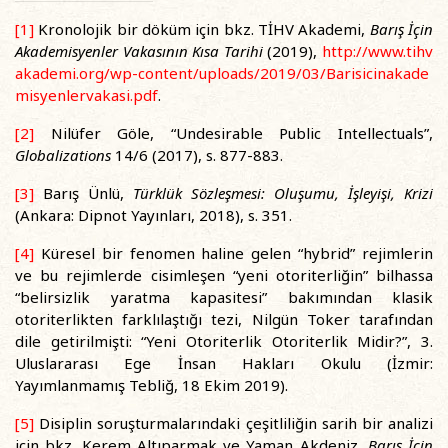
[1]
Kronolojik bir döküm için bkz. TİHV Akademi,
Barış İçin
Akademisyenler Vakasının Kısa Tarihi
(2019),
http://www.tihv
akademi.org/wp-content/uploads/2019/03/Barisicinakade
misyenlervakasi.pdf
.
[2]
Nilüfer Göle, “Undesirable Public Intellectuals”,
Globalizations
14/6 (2017), s. 877-883.
[3]
Barış Ünlü,
Türklük Sözleşmesi: Oluşumu, İşleyişi, Krizi
(Ankara: Dipnot Yayınları, 2018), s. 351.
[4]
Küresel bir fenomen haline gelen “hybrid” rejimlerin
ve bu rejimlerde cisimleşen “yeni otoriterliğin” bilhassa
“belirsizlik yaratma kapasitesi” bakımından klasik
otoriterlikten farklılaştığı tezi, Nilgün Toker tarafından
dile getirilmişti: “Yeni Otoriterlik Otoriterlik Midir?”, 3.
Uluslararası Ege İnsan Hakları Okulu (İzmir:
Yayımlanmamış Tebliğ, 18 Ekim 2019).
[5]
Disiplin soruşturmalarındaki çeşitliliğin sarih bir analizi
için bkz. Kerem Altıparmak ve Yaman Akdeniz,
Barış İçin