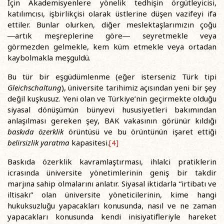
İçin Akademisyenlere yönelik tedhişin örgütleyicisi,
katılımcısı, işbirlikçisi olarak üstlerine düşen vazifeyi ifa
ettiler. Bunlar olurken, diğer meslektaşlarımızın çoğu
―artık meşreplerine göre― seyretmekle veya
görmezden gelmekle, kem küm etmekle veya ortadan
kaybolmakla meşguldü.
Bu tür bir eşgüdümlenme (eğer isterseniz Türk tipi
Gleichschaltung
), üniversite tarihimiz açısından yeni bir şey
değil kuşkusuz. Yeni olan ve Türkiye’nin geçirmekte olduğu
siyasal dönüşümün bünyevi hususiyetleri bakımından
anlaşılması gereken şey, BAK vakasının görünür kıldığı
baskıda özerklik
örüntüsü ve bu örüntünün işaret ettiği
belirsizlik yaratma
kapasitesi.
[4]
Baskıda özerklik kavramlaştırması, ihlalci pratiklerin
icrasında üniversite yönetimlerinin geniş bir takdir
marjına sahip olmalarını anlatır. Siyasal iktidarla “irtibatı ve
iltisakı” olan üniversite yöneticilerinin, kime hangi
hukuksuzluğu yapacakları konusunda, nasıl ve ne zaman
yapacakları konusunda kendi inisiyatifleriyle hareket