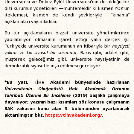
Üniversitesi ve Dokuz Eylül Üniversitesi’nin de olduğu bir
dizi kurumun yöneticileri ―muhtemeldir ki kısmen YÖK’ün
iteklemesi, kısmen de kendi şevkleriyle― “kınama”
açıklamaları yayımladılar.
Bu tür açıklamaların bizzat üniversite yönetimlerince
yapılabiliyor olmasının işaret ettiği yalın gerçek şu:
Türkiye’de üniversite kurumunun an itibarıyla bir
haysiyeti
yoktur
ve bu
siyasal bir sorundur
. Barış gibi, adalet gibi,
müşterek geleceğimiz gibi, üniversite haysiyetinin de
demokratik siyasetle inşa edilmesi gerekiyor.
*Bu yazı, TİHV Akademi bünyesinde hazırlanan
Üniversitenin Olağanüstü Hali: Akademik Ortamın
Tahribatı Üzerine Bir İnceleme
(2019) başlıklı çalışmaya
dayanıyor; yazının bazı kısımları söz konusu çalışmanın
BAK vakasını konu alan 3. bölümünden uyarlanarak
aktarılmıştır, bkz.
https://tihvakademi.org/
.