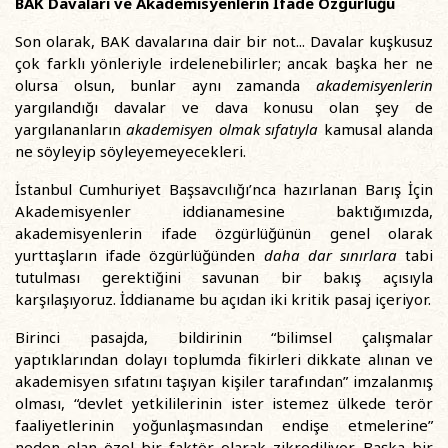
BAK Davaları ve Akademisyenlerin İfade Özgürlüğü
Son olarak, BAK davalarına dair bir not... Davalar kuşkusuz
çok farklı yönleriyle irdelenebilirler; ancak başka her ne
olursa olsun, bunlar aynı zamanda
akademisyenlerin
yargılandığı davalar ve dava konusu olan şey de
yargılananların
akademisyen olmak sıfatıyla
kamusal alanda
ne söyleyip söyleyemeyecekleri.
İstanbul Cumhuriyet Başsavcılığı’nca hazırlanan Barış İçin
Akademisyenler iddianamesine baktığımızda,
akademisyenlerin ifade özgürlüğünün genel olarak
yurttaşların ifade özgürlüğünden
daha dar sınırlara
tabi
tutulması gerektiğini savunan bir bakış açısıyla
karşılaşıyoruz. İddianame bu açıdan iki kritik pasaj içeriyor.
Birinci pasajda, bildirinin “bilimsel çalışmalar
yaptıklarından dolayı toplumda fikirleri dikkate alınan ve
akademisyen sıfatını taşıyan kişiler tarafından” imzalanmış
olması, “devlet yetkililerinin ister istemez ülkede terör
faaliyetlerinin yoğunlaşmasından endişe etmelerine”
neden olan özel bir faktör olarak zikrediliyor. Başka bir