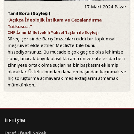
17 Mart 2024 Pazar
Tanıl Bora (Söyleşi)
“Açıkça İdeolojik İntikam ve Cezalandırma
Tutkusu…”
CHP İzmir Milletvekili Yüksel Taşkın ile Söyleşi
Süreç içerisinde Barış İmzacıları ciddi bir toplumsal
meşruiyet elde ettiler. Meclis’te bile bunu
hissediyorsunuz. Bu mücadele çok geç de olsa lehimize
sonuçlanacak büyük olasılıkla ama üniversiteler darbeci
zihniyete ortak olma suçlarına bir başkasını eklemiş
olacaklar. Üstelik bundan daha en başından kaçınmak ve
hiç soruşturma açmayarak meslektaşlarını atmamak
mümkünken…
İLETİŞİM
Eşref Efendi Sokak