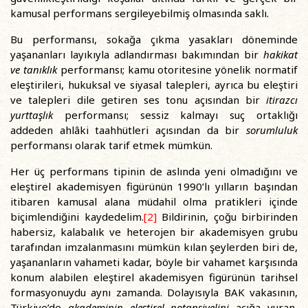
kamusal performans sergileyebilmiş olmasında saklı.
Bu performansı, sokağa çıkma yasakları döneminde
yaşananları layıkıyla adlandırması bakımından bir
hakikat
ve tanıklık
performansı; kamu otoritesine yönelik normatif
eleştirileri, hukuksal ve siyasal talepleri, ayrıca bu eleştiri
ve talepleri dile getiren ses tonu açısından bir
itirazcı
yurttaşlık
performansı; sessiz kalmayı suç ortaklığı
addeden ahlâki taahhütleri açısından da bir
sorumluluk
performansı olarak tarif etmek mümkün.
Her üç performans tipinin de aslında yeni olmadığını ve
eleştirel akademisyen figürünün 1990’lı yılların başından
itibaren kamusal alana müdahil olma pratikleri içinde
biçimlendiğini kaydedelim.
[2]
Bildirinin, çoğu birbirinden
habersiz, kalabalık ve heterojen bir akademisyen grubu
tarafından imzalanmasını mümkün kılan şeylerden biri de,
yaşananların vahameti kadar, böyle bir vahamet karşısında
konum alabilen eleştirel akademisyen figürünün tarihsel
formasyonuydu aynı zamanda. Dolayısıyla BAK vakasının,
Türkiye’de
akademinin eleştirel potansiyelini
açığa vuran,