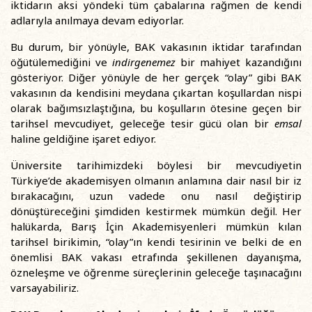
iktidarın aksi yöndeki tüm çabalarına rağmen de kendi
adlarıyla anılmaya devam ediyorlar.
Bu durum, bir yönüyle, BAK vakasının iktidar tarafından
öğütülemediğini ve
indirgenemez
bir mahiyet kazandığını
gösteriyor. Diğer yönüyle de her gerçek “olay” gibi BAK
vakasının da kendisini meydana çıkartan koşullardan nispi
olarak bağımsızlaştığına, bu koşulların ötesine geçen bir
tarihsel mevcudiyet, geleceğe tesir gücü olan bir
emsal
haline geldiğine işaret ediyor.
Üniversite tarihimizdeki böylesi bir mevcudiyetin
Türkiye’de akademisyen olmanın anlamına dair nasıl bir iz
bırakacağını, uzun vadede onu nasıl değiştirip
dönüştüreceğini şimdiden kestirmek mümkün değil. Her
halükarda, Barış İçin Akademisyenleri mümkün kılan
tarihsel birikimin, “olay”ın kendi tesirinin ve belki de en
önemlisi BAK vakası etrafında şekillenen dayanışma,
özneleşme ve öğrenme süreçlerinin geleceğe taşınacağını
varsayabiliriz.