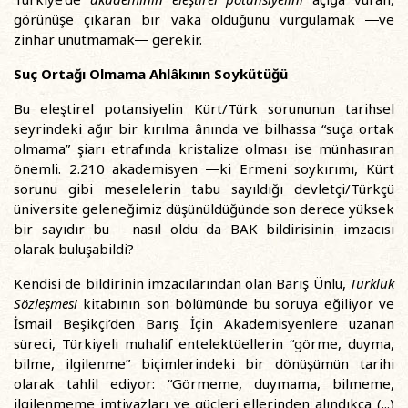
görünüşe çıkaran bir vaka olduğunu vurgulamak ―ve
zinhar unutmamak― gerekir.
Suç Ortağı Olmama Ahlâkının Soykütüğü
Bu eleştirel potansiyelin Kürt/Türk sorununun tarihsel
seyrindeki ağır bir kırılma ânında ve bilhassa “suça ortak
olmama” şiarı etrafında kristalize olması ise münhasıran
önemli. 2.210 akademisyen ―ki Ermeni soykırımı, Kürt
sorunu gibi meselelerin tabu sayıldığı devletçi/Türkçü
üniversite geleneğimiz düşünüldüğünde son derece yüksek
bir sayıdır bu― nasıl oldu da BAK bildirisinin imzacısı
olarak buluşabildi?
Kendisi de bildirinin imzacılarından olan Barış Ünlü,
Türklük
Sözleşmesi
kitabının son bölümünde bu soruya eğiliyor ve
İsmail Beşikçi’den Barış İçin Akademisyenlere uzanan
süreci, Türkiyeli muhalif entelektüellerin “görme, duyma,
bilme, ilgilenme” biçimlerindeki bir dönüşümün tarihi
olarak tahlil ediyor: “Görmeme, duymama, bilmeme,
ilgilenmeme imtiyazları ve güçleri ellerinden alındıkça (...)