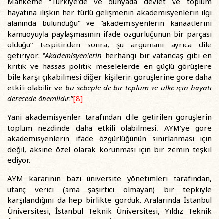
Mahkeme “Türkiye’de ve dünyada devlet ve toplum
hayatına ilişkin her türlü gelişmenin akademisyenlerin ilgi
alanında bulunduğu” ve “akademisyenlerin kanaatlerini
kamuoyuyla paylaşmasının ifade özgürlüğünün bir parçası
olduğu” tespitinden sonra, şu argümanı ayrıca dile
getiriyor: “
Akademisyenlerin
herhangi bir vatandaş gibi en
kritik ve hassas politik meselelerde en güçlü görüşlere
bile karşı çıkabilmesi
diğer kişilerin görüşlerine göre daha
etkili olabilir ve
bu sebeple de bir toplum ve ülke için hayati
derecede önemlidir
.”
[8]
Yani akademisyenler tarafından dile getirilen görüşlerin
toplum nezdinde daha etkili olabilmesi, AYM’ye göre
akademisyenlerin ifade özgürlüğünün sınırlanması için
değil, aksine özel olarak korunması için bir zemin teşkil
ediyor.
AYM kararının bazı üniversite yönetimleri tarafından,
utanç verici (ama şaşırtıcı olmayan) bir tepkiyle
karşılandığını da hep birlikte gördük. Aralarında İstanbul
Üniversitesi, İstanbul Teknik Üniversitesi, Yıldız Teknik