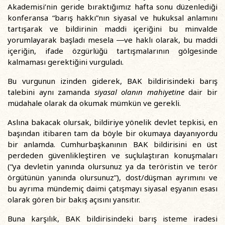
Akademisi’nin geride bıraktığımız hafta sonu düzenlediği
konferansa “barış hakkı”nın siyasal ve hukuksal anlamını
tartışarak ve bildirinin maddi içeriğini bu minvalde
yorumlayarak başladı mesela ―ve haklı olarak, bu maddi
içeriğin, ifade özgürlüğü tartışmalarının gölgesinde
kalmaması gerektiğini vurguladı.
Bu vurgunun izinden giderek, BAK bildirisindeki barış
talebini aynı zamanda
siyasal olanın mahiyetine
dair bir
müdahale olarak da okumak mümkün ve gerekli.
Aslına bakacak olursak, bildiriye yönelik devlet tepkisi, en
başından itibaren tam da böyle bir okumaya dayanıyordu
bir anlamda. Cumhurbaşkanının BAK bildirisini en üst
perdeden güvenlikleştiren ve suçlulaştıran konuşmaları
(“ya devletin yanında olursunuz ya da teröristin ve terör
örgütünün yanında olursunuz”), dost/düşman ayrımını ve
bu ayrıma mündemiç daimi çatışmayı siyasal eşyanın esası
olarak gören bir bakış açısını yansıtır.
Buna karşılık, BAK bildirisindeki barış isteme iradesi