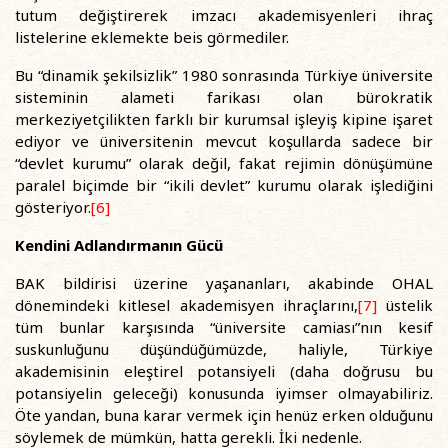
tutum değiştirerek imzacı akademisyenleri ihraç
listelerine eklemekte beis görmediler.
Bu “dinamik şekilsizlik” 1980 sonrasında Türkiye üniversite
sisteminin alameti farikası olan bürokratik
merkeziyetçilikten farklı bir kurumsal işleyiş kipine işaret
ediyor ve üniversitenin mevcut koşullarda sadece bir
“devlet kurumu” olarak değil, fakat rejimin dönüşümüne
paralel biçimde bir “ikili devlet” kurumu olarak işlediğini
gösteriyor.
[6]
Kendini Adlandırmanın Gücü
BAK bildirisi üzerine yaşananları, akabinde OHAL
dönemindeki kitlesel akademisyen ihraçlarını,
[7]
üstelik
tüm bunlar karşısında “üniversite camiası”nın kesif
suskunluğunu düşündüğümüzde, haliyle, Türkiye
akademisinin eleştirel potansiyeli (daha doğrusu bu
potansiyelin geleceği) konusunda iyimser olmayabiliriz.
Öte yandan, buna karar vermek için henüz erken olduğunu
söylemek de mümkün, hatta gerekli. İki nedenle.