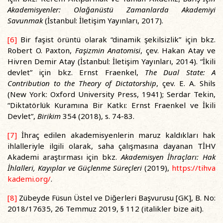
Akademisyenler: Olağanüstü Zamanlarda Akademiyi
Savunmak
(İstanbul: İletişim Yayınları, 2017).
[6]
Bir faşist örüntü olarak “dinamik şekilsizlik” için bkz.
Robert O. Paxton,
Faşizmin Anatomisi
, çev. Hakan Atay ve
Hivren Demir Atay (İstanbul: İletişim Yayınları, 2014). “İkili
devlet” için bkz. Ernst Fraenkel,
The Dual State: A
Contribution to the Theory of Dictatorship
, çev. E. A. Shils
(New York: Oxford University Press, 1941); Serdar Tekin,
“Diktatörlük Kuramına Bir Katkı: Ernst Fraenkel ve İkili
Devlet”,
Birikim
354 (2018), s. 74-83.
[7]
İhraç edilen akademisyenlerin maruz kaldıkları hak
ihlalleriyle ilgili olarak, saha çalışmasına dayanan TİHV
Akademi araştırması için bkz.
Akademisyen İhraçları: Hak
İhlalleri, Kayıplar ve Güçlenme Süreçleri
(2019),
https://tihva
kademi.org/
.
[8]
Zübeyde Füsun Üstel ve Diğerleri Başvurusu [GK], B. No:
2018/17635, 26 Temmuz 2019, § 112 (italikler bize ait).