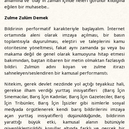
anlamına ve “olay”ın zaman içinde neleri görünür kıldığına
eğilen bir muhasebe...
Zulme Zulüm Demek
Bildirinin performatif karakteriyle başlayalım. İnternet
ortamında aleni olarak imzaya açılması, bir basın
toplantısıyla duyurulması, eleştiri ve taleplerini kamu
otoritesine yöneltmesi, fakat aynı zamanda şu veya bu
makama değil de genel olarak kamuoyuna hitap etmesi
bakımından, baştan itibaren bir metin olmaktan fazlasıydı
bildiri. Zulmün adını koyan ve zulme itirazı
sahneleyen/seslendiren bir kamusal performanstı.
Nitekim, gerek devlet nezdinde yol açtığı teyakkuz hali,
gerekse ilham verdiği yurttaş inisiyatifleri (Barış İçin
Sinemacılar, Barış İçin Kadınlar, Barış İçin Gazeteciler, Barış
İçin Tribünler, Barış İçin İşsizler gibi isimlerle sosyal
medyada örgütlenerek kendi barış bildirilerini imzaya
açan yurttaş inisiyatifleri) düşünüldüğünde, bildirinin
yarattığı büyük etki, kamusal alanın bütünüyle
güvenlikleştirildiği koşullar altında farklı ve gerçek bir