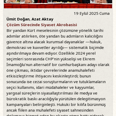
19 Eylül 2025 Cuma
Ümit Doğan
,
Azat Aktay
Çözüm Sürecinde Siyaset Akrobasisi
Bir yandan Kürt meselesinin çözümüne yönelik tarihi
adımlar atılırken, öte yandan bu adımların kalıcılığını
güvence altına alacak kurumsal dayanaklar —hukuk,
demokrasi ve kuvvetler ayrılığı— sistematik biçimde
aşındırılmaya devam ediyor. Özellikle 2024 yerel
seçimleri sonrasında CHP’nin yükselişi ve Ekrem
İmamoğlu’nun alternatif bir cumhurbaşkanı adayı olarak
öne çıkması, iktidar çevrelerinde anamuhalefeti
etkisizleştirme ihtiyacını keskinleştirdi; bunun
sonucunda ise cezai soruşturmaların ve tutuklamaların
seçici kullanımı, idari müdahaleler ve kayyumlar,
yargısal süreçlerin siyasallaştırılması ile medya ve
bürokratik baskı aracılığıyla yürütülen delegitimasyon
kampanyaları belirginleşti. Hukuki bir kılıfa bürünmüş
ancak fiilen ana muhalefeti siyaset sahnesinden
dışlamaya hizmet eden bu ekarte etme hattı giderek