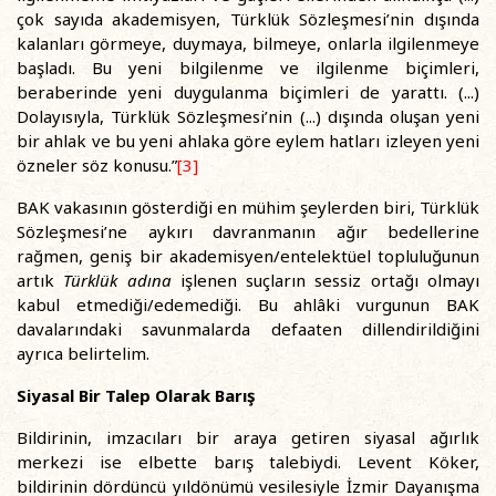
çok sayıda akademisyen, Türklük Sözleşmesi’nin dışında
kalanları görmeye, duymaya, bilmeye, onlarla ilgilenmeye
başladı. Bu yeni bilgilenme ve ilgilenme biçimleri,
beraberinde yeni duygulanma biçimleri de yarattı. (...)
Dolayısıyla, Türklük Sözleşmesi’nin (...) dışında oluşan yeni
bir ahlak ve bu yeni ahlaka göre eylem hatları izleyen yeni
özneler söz konusu.”
[3]
BAK vakasının gösterdiği en mühim şeylerden biri, Türklük
Sözleşmesi’ne aykırı davranmanın ağır bedellerine
rağmen, geniş bir akademisyen/entelektüel topluluğunun
artık
Türklük adına
işlenen suçların sessiz ortağı olmayı
kabul etmediği/edemediği. Bu ahlâki vurgunun BAK
davalarındaki savunmalarda defaaten dillendirildiğini
ayrıca belirtelim.
Siyasal Bir Talep Olarak Barış
Bildirinin, imzacıları bir araya getiren siyasal ağırlık
merkezi ise elbette barış talebiydi. Levent Köker,
bildirinin dördüncü yıldönümü vesilesiyle İzmir Dayanışma