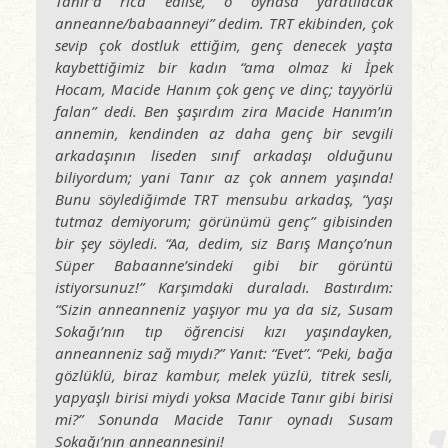
Tanır’a rica edilse, o oynasa yaratılacak
anneanne/babaanneyi” dedim. TRT ekibinden, çok
sevip çok dostluk ettiğim, genç denecek yaşta
kaybettiğimiz bir kadın “ama olmaz ki İpek
Hocam, Macide Hanım çok genç ve dinç; tayyörlü
falan” dedi. Ben şaşırdım zira Macide Hanım’ın
annemin, kendinden az daha genç bir sevgili
arkadaşının liseden sınıf arkadaşı olduğunu
biliyordum; yani Tanır az çok annem yaşında!
Bunu söylediğimde TRT mensubu arkadaş, “yaşı
tutmaz demiyorum; görünümü genç” gibisinden
bir şey söyledi. “Aa, dedim, siz Barış Manço’nun
Süper Babaanne’sindeki gibi bir görüntü
istiyorsunuz!” Karşımdaki duraladı. Bastırdım:
“Sizin anneanneniz yaşıyor mu ya da siz, Susam
Sokağı’nın tıp öğrencisi kızı yaşındayken,
anneanneniz sağ mıydı?” Yanıt: “Evet”. “Peki, bağa
gözlüklü, biraz kambur, melek yüzlü, titrek sesli,
yapyaşlı birisi miydi yoksa Macide Tanır gibi birisi
mi?” Sonunda Macide Tanır oynadı Susam
Sokağı’nın anneannesini!