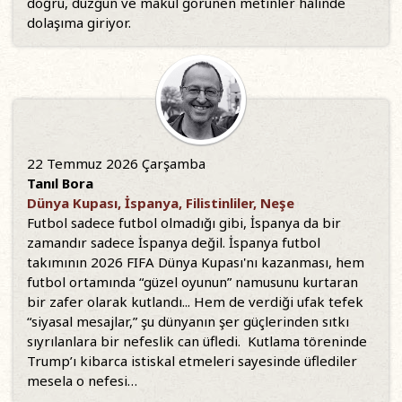
doğru, düzgün ve makul görünen metinler halinde
dolaşıma giriyor.
22 Temmuz 2026 Çarşamba
Tanıl Bora
Dünya Kupası, İspanya, Filistinliler, Neşe
Futbol sadece futbol olmadığı gibi, İspanya da bir
zamandır sadece İspanya değil. İspanya futbol
takımının 2026 FIFA Dünya Kupası'nı kazanması, hem
futbol ortamında “güzel oyunun” namusunu kurtaran
bir zafer olarak kutlandı... Hem de verdiği ufak tefek
“siyasal mesajlar,” şu dünyanın şer güçlerinden sıtkı
sıyrılanlara bir nefeslik can üfledi. Kutlama töreninde
Trump’ı kibarca istiskal etmeleri sayesinde üflediler
mesela o nefesi…