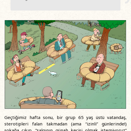
Geçtiğimiz hafta sonu, bir grup 65 yaş üstü vatandaş,
sterotipleri falan takmadan (ama “izinli” günlerinde!)
sokağa çıkıp, “salgının günah keçisi olmak istemiyoruz”