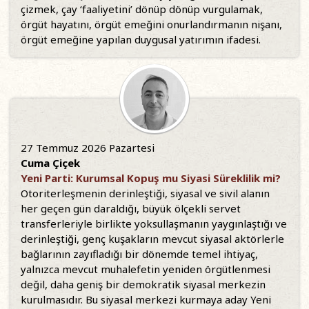
çizmek, çay ‘faaliyetini’ dönüp dönüp vurgulamak,
örgüt hayatını, örgüt emeğini onurlandırmanın nişanı,
örgüt emeğine yapılan duygusal yatırımın ifadesi.
27 Temmuz 2026 Pazartesi
Cuma Çiçek
Yeni Parti: Kurumsal Kopuş mu Siyasi Süreklilik mi?
Otoriterleşmenin derinleştiği, siyasal ve sivil alanın
her geçen gün daraldığı, büyük ölçekli servet
transferleriyle birlikte yoksullaşmanın yaygınlaştığı ve
derinleştiği, genç kuşakların mevcut siyasal aktörlerle
bağlarının zayıfladığı bir dönemde temel ihtiyaç,
yalnızca mevcut muhalefetin yeniden örgütlenmesi
değil, daha geniş bir demokratik siyasal merkezin
kurulmasıdır. Bu siyasal merkezi kurmaya aday Yeni