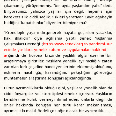
çıkamamış, yürüyememiş, “bir ayda yaşlandım yahu” dedi.
Biliyorsunuz, yalnızca yaşlılar için değil, hepimiz için
hareketsizlik ciddi sağlık riskleri yaratıyor. Cavit ağabeyin
bildiğini “kapatılsınlar” diyenler bilmiyor mu?
“Kronolojik yaşa indirgenerek hayata geçirilen yasaklar,
hak ihlalidir” diye açıklama yaptı Senex Yaşlanma
Çalışmaları Derneği. (
http://www.senex.org.tr/pandemi-sur
ecinde-yaslilara-yonelik-tutum-ve-uygulamalar-hakkind
a/
)Şimdi de korona krizinde yaşlılık algısı üzerine bir
araştırmaya giriştiler. Yaşlılara yönelik ayrımcılığın zaten
var olan kırk çeşidine hangi yenilerinin eklenmiş olduğunu,
eskilerin nasıl güç kazandığını, pekiştiğini göreceğiz
muhtemelen araştırma sonuçları açıklandığında.
Bütün ayrımcılıklarda olduğu gibi, yaşlılara yönelik olan da
ciddi önyargılar ve sterotipleştirmeler içeriyor. Yaşlıların
kendilerine kulak vermeyi ihmal eden, onlarla değil de
onlar hakkında konuşan her türlü karar mekanizması,
ayrımcılıkla malul. Bedeli çok ağır olacak bir ayrımcılık.