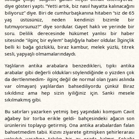
diye gösteri yaptı. “Yetti artık, biz nasıl hayatta kalınacağını
biliyoruz” diye. Biri de cumhurbaşkanına hitaben “siz de 65
yaş üstüsünüz, neden kendinizi bizimle bir
tutmuyorsunuz?” diye sordular. Gayet haklı ve yerinde bir
soru. Delilik derecesinde hükümet yanlısı bir haber
sitesinde “ilginç bir eylem” başlığıyla haber oldular. İlginçlik
belli ki bağa gözlüklü, biraz kambur, melek yüzlü, titrek
sesli, yapyaşlı olmamalarındaydı.
Yaşlıların antika arabalara benzedikleri, tıpkı antika
arabalar gibi değerli oldukları söylendiğinde o yüzden çok
da dertlenmedim- ilginç değil de normal olan (yani aslında
var olmayan) yaşlılardan bahsediliyordu çünkü! Biraz
sıkıldınız ama hep sizin iyiliğiniz için. Sanki mesele
sıkılmakmış gibi.
Bu satırları yazarken yetmiş beş yaşındaki komşum Cavit
ağabey bir torba erikle geldi- bahçesindeki ağacın son
ürünlerini toplayıp getirmiş. Ona antika arabalardan falan
bahsetmedim tabii. Kızını ziyarete gitmişken şehirlerarası
yolculuk yasağına takılıp bir ay orada kalmış. Sokağa