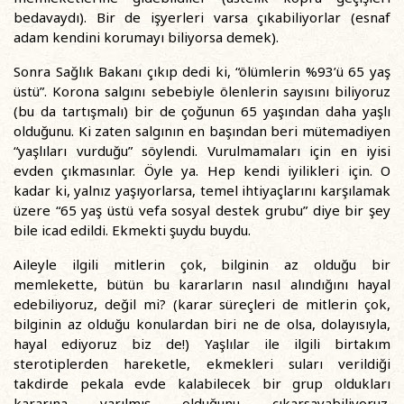
bedavaydı). Bir de işyerleri varsa çıkabiliyorlar (esnaf
adam kendini korumayı biliyorsa demek).
Sonra Sağlık Bakanı çıkıp dedi ki, “ölümlerin %93’ü 65 yaş
üstü”. Korona salgını sebebiyle ölenlerin sayısını biliyoruz
(bu da tartışmalı) bir de çoğunun 65 yaşından daha yaşlı
olduğunu. Ki zaten salgının en başından beri mütemadiyen
“yaşlıları vurduğu” söylendi. Vurulmamaları için en iyisi
evden çıkmasınlar. Öyle ya. Hep kendi iyilikleri için. O
kadar ki, yalnız yaşıyorlarsa, temel ihtiyaçlarını karşılamak
üzere “65 yaş üstü vefa sosyal destek grubu” diye bir şey
bile icad edildi. Ekmekti şuydu buydu.
Aileyle ilgili mitlerin çok, bilginin az olduğu bir
memlekette, bütün bu kararların nasıl alındığını hayal
edebiliyoruz, değil mi? (karar süreçleri de mitlerin çok,
bilginin az olduğu konulardan biri ne de olsa, dolayısıyla,
hayal ediyoruz biz de!) Yaşlılar ile ilgili birtakım
sterotiplerden hareketle, ekmekleri suları verildiği
takdirde pekala evde kalabilecek bir grup oldukları
kararına varılmış olduğunu çıkarsayabiliyoruz.