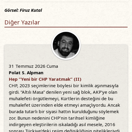
Görsel: Firuz Kutal
Diğer Yazılar
31 Temmuz 2026 Cuma
Polat S. Alpman
Hep “Yeni bir CHP Yaratmak” (II)
CHP, 2023 seçimlerine böylesi bir kimlik aşınmasıyla
girdi. “Altılı Masa” denilen yeni sağ blok, AKP’ye olan
muhalefeti örgütlemeyi, Kürtlerin desteğini de bu
muhalefet üzerinden elde etmeyi amaçlıyordu. Ancak
burada tutarlı bir siyasi hattın kurulduğunu söylemek
zor. Bunun nedenini CHP’nin tarihsel kimliğine
indirgeyen eleştirilerin ıskaladığı asıl mesele, 2016
sonrası Türkiye’deki rejim değişikliğinin nitelikleriydi.