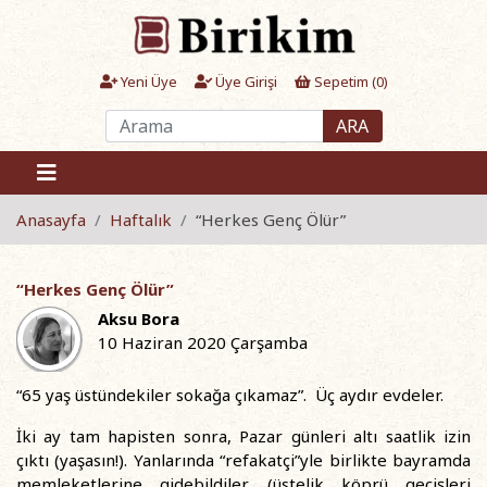
Yeni Üye
Üye Girişi
Sepetim (
0
)
ARA
Anasayfa
Haftalık
“Herkes Genç Ölür”
“Herkes Genç Ölür”
Aksu Bora
10 Haziran 2020 Çarşamba
“65 yaş üstündekiler sokağa çıkamaz”. Üç aydır evdeler.
İki ay tam hapisten sonra, Pazar günleri altı saatlik izin
çıktı (yaşasın!). Yanlarında “refakatçi”yle birlikte bayramda
memleketlerine gidebildiler (üstelik köprü geçişleri