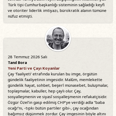
Türk tipi Cumhurbaşkanlığı sisteminin sağladığı keyfi
ve otoriter liderlik imtiyazı, bürokratik alanın tümüne
nüfuz etmişti.
28 Temmuz 2026 Salı
Tanıl Bora
Yeni Parti ve Çayı Koyanlar
Çay ‘faaliyeti’ etrafında kurulan bu imge, örgütün
gündelik faaliyetinin imgesidir. Malûm, memlekette
gündelik hayat, sohbet, beşerî münasebet, buluşmalar,
toplaşmalar, kabuller, hep çaylı olur. Çay,
sosyalleşmenin ve siyasî sosyalleşmenin refakatçisidir.
Özgür Özel’in gasp edilmiş CHP’ye verdiği adla “baba
ocağı”nı, -tıpkı bütün partiler gibi-, çay ocağından
bağımsız düşünmek zordur. Çay imgesinin böyle altını