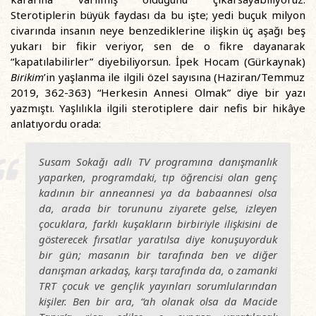
Sterotiplerin büyük faydası da bu işte; yedi buçuk milyon
civarında insanın neye benzediklerine ilişkin üç aşağı beş
yukarı bir fikir veriyor, sen de o fikre dayanarak
“kapatılabilirler” diyebiliyorsun. İpek Hocam (Gürkaynak)
Birikim
’in yaşlanma ile ilgili özel sayısına (Haziran/Temmuz
2019, 362-363) “Herkesin Annesi Olmak” diye bir yazı
yazmıştı. Yaşlılıkla ilgili sterotiplere dair nefis bir hikâye
anlatıyordu orada:
Susam Sokağı adlı TV programına danışmanlık
yaparken, programdaki, tıp öğrencisi olan genç
kadının bir anneannesi ya da babaannesi olsa
da, arada bir torununu ziyarete gelse, izleyen
çocuklara, farklı kuşakların birbiriyle ilişkisini de
gösterecek fırsatlar yaratılsa diye konuşuyorduk
bir gün; masanın bir tarafında ben ve diğer
danışman arkadaş, karşı tarafında da, o zamanki
TRT çocuk ve gençlik yayınları sorumlularından
kişiler. Ben bir ara, “ah olanak olsa da Macide