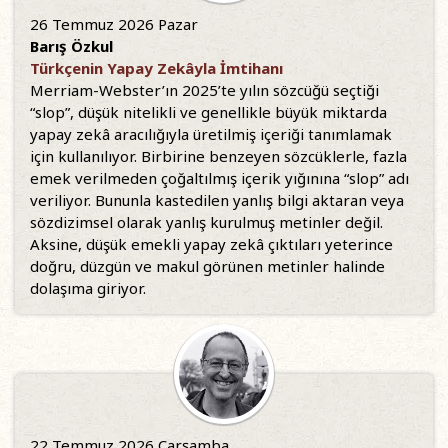
26 Temmuz 2026 Pazar
Barış Özkul
Türkçenin Yapay Zekâyla İmtihanı
Merriam-Webster’ın 2025’te yılın sözcüğü seçtiği
“slop”, düşük nitelikli ve genellikle büyük miktarda
yapay zekâ aracılığıyla üretilmiş içeriği tanımlamak
için kullanılıyor. Birbirine benzeyen sözcüklerle, fazla
emek verilmeden çoğaltılmış içerik yığınına “slop” adı
veriliyor. Bununla kastedilen yanlış bilgi aktaran veya
sözdizimsel olarak yanlış kurulmuş metinler değil.
Aksine, düşük emekli yapay zekâ çıktıları yeterince
doğru, düzgün ve makul görünen metinler halinde
dolaşıma giriyor.
22 Temmuz 2026 Çarşamba