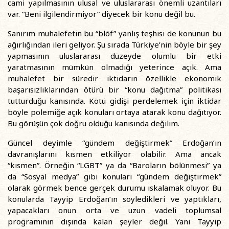
cami yapılmasının ulusal ve uluslararası önemli uzantıları
var. “Beni ilgilendirmiyor” diyecek bir konu değil bu.
Sanırım muhalefetin bu “blöf” yanlış teşhisi de konunun bu
ağırlığından ileri geliyor. Şu sırada Türkiye’nin böyle bir şey
yapmasının uluslararası düzeyde olumlu bir etki
yaratmasının mümkün olmadığı yeterince açık. Ama
muhalefet bir süredir iktidarın özellikle ekonomik
başarısızlıklarından ötürü bir “konu dağıtma” politikası
tutturduğu kanısında. Kötü gidişi perdelemek için iktidar
böyle polemiğe açık konuları ortaya atarak konu dağıtıyor.
Bu görüşün çok doğru olduğu kanısında değilim.
Güncel deyimle “gündem değiştirmek” Erdoğan’ın
davranışlarını kısmen etkiliyor olabilir. Ama ancak
“kısmen”. Örneğin “LGBT” ya da “Baroların bölünmesi” ya
da “Sosyal medya” gibi konuları “gündem değiştirmek”
olarak görmek bence gerçek durumu ıskalamak oluyor. Bu
konularda Tayyip Erdoğan’ın söyledikleri ve yaptıkları,
yapacakları onun orta ve uzun vadeli toplumsal
programının dışında kalan şeyler değil. Yani Tayyip