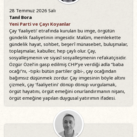
28 Temmuz 2026 Salı
Tanıl Bora
Yeni Parti ve Çayı Koyanlar
Çay ‘faaliyeti’ etrafında kurulan bu imge, örgütün
gündelik faaliyetinin imgesidir. Malûm, memlekette
gündelik hayat, sohbet, beşerî münasebet, buluşmalar,
toplaşmalar, kabuller, hep çaylı olur. Çay,
sosyalleşmenin ve siyasî sosyalleşmenin refakatçisidir.
Özgür Özel’in gasp edilmiş CHP’ye verdiği adla “baba
ocağı”nı, -tıpkı bütün partiler gibi-, çay ocağından
bağımsız düşünmek zordur. Çay imgesinin böyle altını
çizmek, çay ‘faaliyetini’ dönüp dönüp vurgulamak,
örgüt hayatını, örgüt emeğini onurlandırmanın nişanı,
örgüt emeğine yapılan duygusal yatırımın ifadesi.