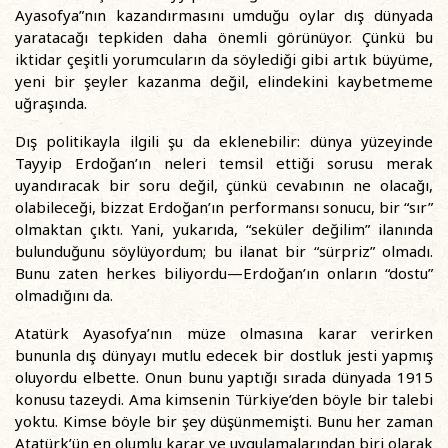
Ayasofya”nın kazandırmasını umduğu oylar dış dünyada
yaratacağı tepkiden daha önemli görünüyor. Çünkü bu
iktidar çeşitli yorumcuların da söylediği gibi artık büyüme,
yeni bir şeyler kazanma değil, elindekini kaybetmeme
uğraşında.
Dış politikayla ilgili şu da eklenebilir: dünya yüzeyinde
Tayyip Erdoğan’ın neleri temsil ettiği sorusu merak
uyandıracak bir soru değil, çünkü cevabının ne olacağı,
olabileceği, bizzat Erdoğan’ın performansı sonucu, bir “sır”
olmaktan çıktı. Yani, yukarıda, “seküler değilim” ilanında
bulunduğunu söylüyordum; bu ilanat bir “sürpriz” olmadı.
Bunu zaten herkes biliyordu—Erdoğan’ın onların “dostu”
olmadığını da.
Atatürk Ayasofya’nın müze olmasına karar verirken
bununla dış dünyayı mutlu edecek bir dostluk jesti yapmış
oluyordu elbette. Onun bunu yaptığı sırada dünyada 1915
konusu tazeydi. Ama kimsenin Türkiye’den böyle bir talebi
yoktu. Kimse böyle bir şey düşünmemişti. Bunu her zaman
Atatürk’ün en olumlu karar ve uygulamalarından biri olarak