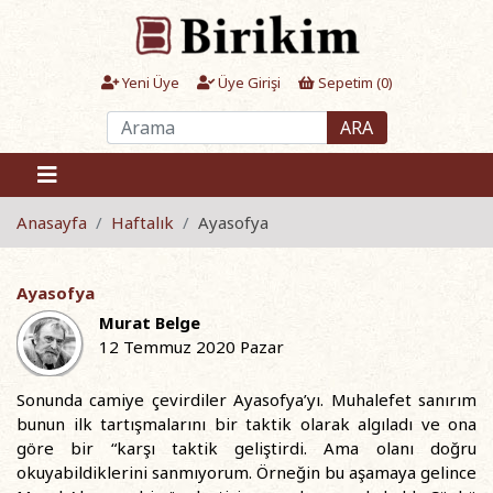
Yeni Üye
Üye Girişi
Sepetim (
0
)
ARA
Anasayfa
Haftalık
Ayasofya
Ayasofya
Murat Belge
12 Temmuz 2020 Pazar
Sonunda camiye çevirdiler Ayasofya’yı. Muhalefet sanırım
bunun ilk tartışmalarını bir taktik olarak algıladı ve ona
göre bir “karşı taktik geliştirdi. Ama olanı doğru
okuyabildiklerini sanmıyorum. Örneğin bu aşamaya gelince