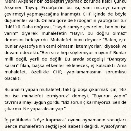
Meral Akşener bir özeleştiri yapmak zorunda kaldı. Çünkü
Akşener Tayyip Erdoğan’ın bu işi, yani müzeyi camiye
çevirmeyi yapmayacağına inanmıştı. CHP içinde de böyle
düşünenler vardı. Onlara göre de Erdoğan’ın yaptığı bir tür
“blöf”tü. Daha doğrusu, “Haydi camiye çevirelim, ben bu işe
varım” diyerek muhalefetin “Hayır, bu doğru olmaz”
demesini bekliyordu. Muhalefet bunu deyince “Bakın, işte
bunlar Ayasofya’nın cami olmasını istemiyorlar,” diyecek ve
devam edecekti: “Ben size hep söylemiyor muyum? Bunlar
milli değil, yerli de değil!” Bu arada sözgelişi “Danıştay
kararı” filan, başka etkenler eklenecek, iş kalacaktı. Ama
muhalefet, özellikle CHP, yapılamamasının sorumlusu
olacaktı.
Bu analizi yapan muhalefet, taktiği boşa çıkarmak için, “Biz
bu işe muhalefet etmiyoruz” demeyi, “Buyurun yapın”
tavrını almayı uygun gördü. “Biz sorun çıkarmıyoruz. Sen de
çıkarma. Ne yapacaksan yap.”
İç politikada “köşe kapmaca” oyunu oynamanın sonuçları.
Bence muhalefetin seçtiği yol isabetli değildi. Ayasofya’nın