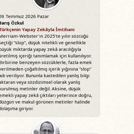
26 Temmuz 2026 Pazar
Barış Özkul
Türkçenin Yapay Zekâyla İmtihanı
Merriam-Webster’ın 2025’te yılın sözcüğü
seçtiği “slop”, düşük nitelikli ve genellikle
büyük miktarda yapay zekâ aracılığıyla
üretilmiş içeriği tanımlamak için kullanılıyor.
Birbirine benzeyen sözcüklerle, fazla emek
verilmeden çoğaltılmış içerik yığınına “slop”
adı veriliyor. Bununla kastedilen yanlış bilgi
aktaran veya sözdizimsel olarak yanlış
kurulmuş metinler değil. Aksine, düşük
emekli yapay zekâ çıktıları yeterince doğru,
düzgün ve makul görünen metinler halinde
dolaşıma giriyor.