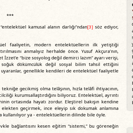
***
 “entelektüel kamusal alanın darlığı”ndan
[3]
söz ediyor,
el faaliyetin, modern entelektüellerin ilk yetiştiği
tırılmasını anmalıyız herhalde önce. Yusuf Akçura’nın,
zzet’e “bize sosyolog değil demirci lazım” ayarı verişi,
 soğuk dökümcülük değil sosyal bilim tahsil ettiğini
uyaranlar, genellikle kendileri de entelektüel faaliyetle
kniğe gecikmiş olma telâşının, hızla telâfi ihtiyacının,
ilciliği kurumsallaştırdığını biliyoruz. Entelektüel, ayrıntı
minin ortasında hayatı zordur. Eleştirel bakışın kendine
n, elekten geçirmek, ince eleyip sık dokumak anlamına
ullanılıyor ya - entelektüellerin dilinde bile öyle.
le bağlantısını kesen eğitim “sistemi,” bu göreneğin