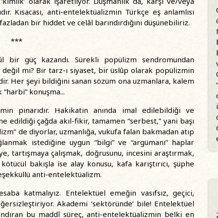
‘kimlik’ olarak işaretliyor. Düşmanlık da, karşı ve/veya
dır. Kısacası, anti-entelektüalizmin Türkçe eş anlamlısı
azladan bir hiddet ve celâl barındırdığını düşünebiliriz.
***
mûl bir güç kazandı. Sürekli popülizm sendromundan
değil mi? Bir tarz-ı siyaset, bir üslûp olarak popülizmin
dir. Her şeyi bildiğini sanan sözüm ona uzmanlara, kalem
 “harbi” konuşma...
min pınarıdır. Hakikatin anında imal edilebildiği ve
e edildiği çağda akıl-fikir, tamamen “serbest,” yani başı
izm” de diyorlar, uzmanlığa, vukufa falan bakmadan atıp
anmak istediğine uygun “bilgi” ve “argümanı” haplar
iye, tartışmaya çalışmak, doğrusunu, incesini araştırmak,
n kötücül bakışla ise alay konusu, kafa karıştırıcı, şüphe
teşekküllü anti-entelektüalizm.
aba katmalıyız. Entelektüel emeğin vasıfsız, geçici,
ğersizleştiriyor. Akademi ‘sektöründe’ bile! Entelektüel
dıran bu maddî süreç, anti-entelektüalizmin belki en