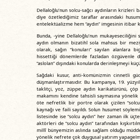
Dellaloğlu’nun solcu-sağcı aydınların krizleri
diye özetlediğimiz taraflar arasındaki husumet
entelektüalizme hem “aydın” imgesinin itibar 
Bunda, -yine Dellaloğlu’nun mukayeseciliğini s
aydın olmanın bizatihî sola mahsus bir meziy
olarak, sağın “konuları” sayılan alanlara b
hissettiği dönemlerde fazladan özgüvenle de
“aslolan” dışındaki konularda derinleşmeyi küç
Sağdaki kusur, anti-komünizmin cinnetli gü
düşmanlaştırmasıdır. Bu kampanya, 19. yüzyıl
taklitçi, yoz, züppe aydın karikatürünü, çö
makamını kendine tahsisli saymasına yönelik
öte nefretlik bir portre olarak çizilen “solc
kaynağı ve faili sayıldı. Solun husumet söylem
listesinde ise “solcu aydın” her zaman ilk üçte
aktörleri de “solcu aydın” tarafından kışkırtıl
millî bünyemizin aslında sağlam olduğu müddeas
yönelik nefrete çok duygusal yatırım yapagelmi