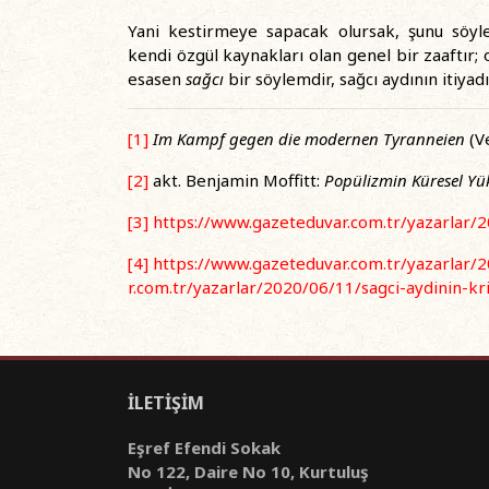
Yani kestirmeye sapacak olursak, şunu söyle
kendi özgül kaynakları olan genel bir zaaftır; o
esasen
sağcı
bir söylemdir, sağcı aydının itiyadı
[1]
Im Kampf gegen die modernen Tyranneien
(Ve
[2]
akt. Benjamin Moffitt:
Popülizmin Küresel Yük
[3]
https://www.gazeteduvar.com.tr/yazarlar/2
[4]
https://www.gazeteduvar.com.tr/yazarlar/2
r.com.tr/yazarlar/2020/06/11/sagci-aydinin-kri
İLETİŞİM
Eşref Efendi Sokak
No 122, Daire No 10, Kurtuluş