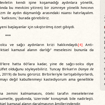
devletin kendi işine koşamadığı aydınlara yönelik,
lında bu mevkiini yitiren) bir zümreye yönelik hıncının
izm ile aydın düşmanlığı arasındaki nüansı hatırlayalım.
katkısını,’ burada görebiliriz.
ni başlayanlar için sıkıştırılmış özet gibiydi.
***
 solcu ve sağcı aydınların krizi hakkındaydı.
[4]
Anti-
ektüel kamusal alanın darlığı” meselesini bununla da
0’lere hatta 60’lara kadar, yine de sağcı-solcu diye
ülfet olduğunu söyleyebiliriz. Tuncay Birkan’ın
Dünya ile
 2019) da bunu görürüz. Birbirleriyle tartışabiliyorlardı,
tanımayı değil kabullenmeyi kastediyorum ama genellikle
şma zemini kalmamasını, öteki tarafın meselelerine
sumetle, gıyabında, ‘üzerinde’ konuşmak bile nadirleşti.
tüel kamusal alanın daralmasının âmillerindendir.