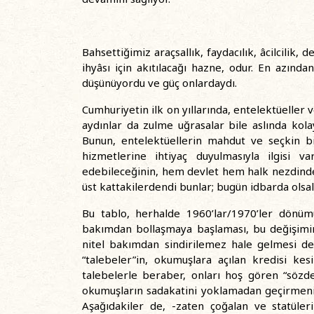
Bahsettiğimiz araçsallık, faydacılık, âcilcilik,
ihyâsı için akıtılacağı hazne, odur. En azınd
düşünüyordu ve güç onlardaydı.
Cumhuriyetin ilk on yıllarında, entelektüeller v
aydınlar da zulme uğrasalar bile aslında kolay
Bunun, entelektüellerin mahdut ve seçkin bi
hizmetlerine ihtiyaç duyulmasıyla ilgisi v
edebileceğinin, hem devlet hem halk nezdinde b
üst kattakilerdendi bunlar; bugün idbarda olsala
Bu tablo, herhalde 1960’lar/1970’ler dönümü
bakımdan bollaşmaya başlaması, bu değişimin 
nitel bakımdan sindirilemez hale gelmesi de b
“talebeler”in, okumuşlara açılan kredisi kesi
talebelerle beraber, onları hoş gören “sözde
okumuşların sadakatini yoklamadan geçirmeni
Aşağıdakiler de, -zaten çoğalan ve statüler