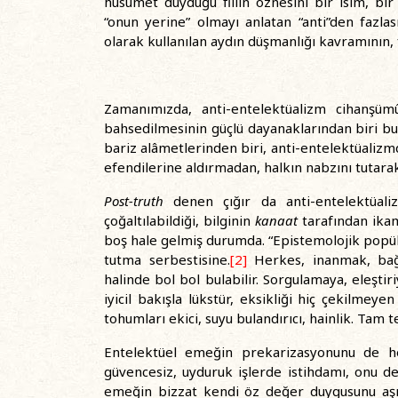
husumet duyduğu fiilin öznesini bir isim, bir 
“onun yerine” olmayı anlatan “anti”den fazlası
olarak kullanılan aydın düşmanlığı kavramının, f
Zamanımızda, anti-entelektüalizm cihanşü
bahsedilmesinin güçlü dayanaklarından biri bu 
bariz alâmetlerinden biri, anti-entelektüalizm
efendilerine aldırmadan, halkın nabzını tutarak
Post-truth
denen çığır da anti-entelektüaliz
çoğaltılabildiği, bilginin
kanaat
tarafından ikam
boş hale gelmiş durumda. “Epistemolojik popül
tutma serbestisine.
[2]
Herkes, inanmak, bağl
halinde bol bol bulabilir. Sorgulamaya, eleştir
iyicil bakışla lükstür, eksikliği hiç çekilmeye
tohumları ekici, suyu bulandırıcı, hainlik. Tam 
Entelektüel emeğin prekarizasyonunu de hes
güvencesiz, uyduruk işlerde istihdamı, onu de
emeğin bizzat kendi öz değer duygusunu aşın