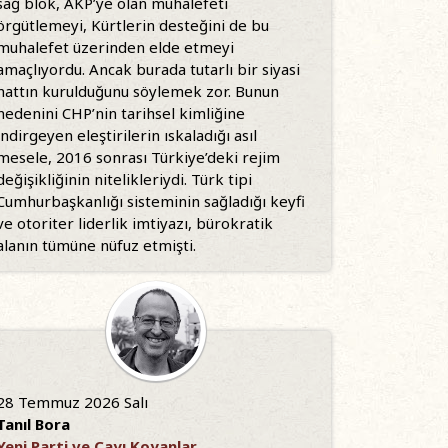
sağ blok, AKP’ye olan muhalefeti
örgütlemeyi, Kürtlerin desteğini de bu
muhalefet üzerinden elde etmeyi
amaçlıyordu. Ancak burada tutarlı bir siyasi
hattın kurulduğunu söylemek zor. Bunun
nedenini CHP’nin tarihsel kimliğine
indirgeyen eleştirilerin ıskaladığı asıl
mesele, 2016 sonrası Türkiye’deki rejim
değişikliğinin nitelikleriydi. Türk tipi
Cumhurbaşkanlığı sisteminin sağladığı keyfi
ve otoriter liderlik imtiyazı, bürokratik
alanın tümüne nüfuz etmişti.
28 Temmuz 2026 Salı
Tanıl Bora
Yeni Parti ve Çayı Koyanlar