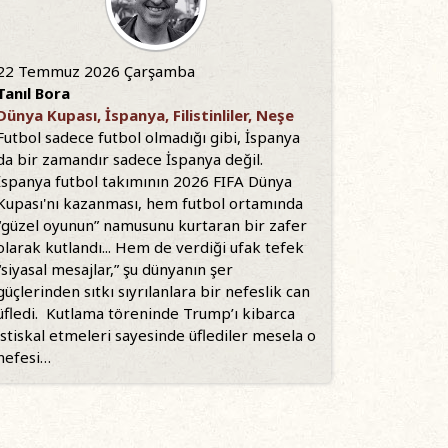
22 Temmuz 2026 Çarşamba
Tanıl Bora
Dünya Kupası, İspanya, Filistinliler, Neşe
Futbol sadece futbol olmadığı gibi, İspanya
da bir zamandır sadece İspanya değil.
İspanya futbol takımının 2026 FIFA Dünya
Kupası'nı kazanması, hem futbol ortamında
“güzel oyunun” namusunu kurtaran bir zafer
olarak kutlandı... Hem de verdiği ufak tefek
“siyasal mesajlar,” şu dünyanın şer
güçlerinden sıtkı sıyrılanlara bir nefeslik can
üfledi. Kutlama töreninde Trump’ı kibarca
istiskal etmeleri sayesinde üflediler mesela o
nefesi…