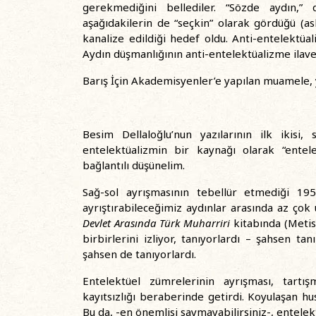
gerekmediğini bellediler. “Sözde aydın,” 
aşağıdakilerin de “seçkin” olarak gördüğü (as
kanalize edildiği hedef oldu. Anti-entelektüal
Aydın düşmanlığının anti-entelektüalizme ilave ‘
Barış İçin Akademisyenler’e yapılan muamele, ye
Besim Dellaloğlu’nun yazılarının ilk ikisi,
entelektüalizmin bir kaynağı olarak “entel
bağlantılı düşünelim.
Sağ-sol ayrışmasının tebellür etmediği 195
ayrıştırabileceğimiz aydınlar arasında az çok 
Devlet Arasında Türk Muharriri
kitabında (Metis,
birbirlerini izliyor, tanıyorlardı – şahsen 
şahsen de tanıyorlardı.
Entelektüel zümrelerinin ayrışması, tartı
kayıtsızlığı beraberinde getirdi. Koyulaşan hu
Bu da, -en önemlisi saymayabilirsiniz-, entelek