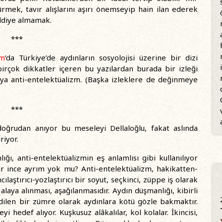
ürmek, tavır alışlarını aşırı önemseyip hain ilan ederek
iddiye almamak.
***
om
’da Türkiye’de aydınların sosyolojisi üzerine bir dizi
rçok dikkatler içeren bu yazılardan burada bir izleği
ya anti-entelektüalizm. (Başka izleklere de değinmeye
***
a doğrudan anıyor bu meseleyi Dellaloğlu, fakat aslında
riyor.
ı, anti-entelektüalizmin eş anlamlısı gibi kullanılıyor
r ince ayrım yok mu? Anti-entelektüalizm, hakikatten-
aştırıcı-yozlaştırıcı bir soyut, seçkinci, züppe iş olarak
laya alınması, aşağılanmasıdır. Aydın düşmanlığı, kibirli
dilen bir zümre olarak aydınlara kötü gözle bakmaktır.
yi hedef alıyor. Kuşkusuz alâkalılar, kol kolalar. İkincisi,