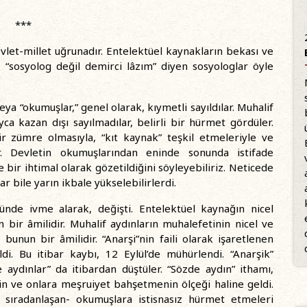
***
 devlet-millet uğrunadır. Entelektüel kaynakların bekası ve
an “sosyolog değil demirci lâzım” diyen sosyologlar öyle
eya “okumuşlar,” genel olarak, kıymetli sayıldılar. Muhalif
ca kazan dışı sayılmadılar, belirli bir hürmet gördüler.
r zümre olmasıyla, “kıt kaynak” teşkil etmeleriyle ve
ar. Devletin okumuşlarından eninde sonunda istifade
ir ihtimal olarak gözetildiğini söyleyebiliriz. Neticede
r bile yarın ikbale yükselebilirlerdi.
nde ivme alarak, değişti. Entelektüel kaynağın nicel
bir âmilidir. Muhalif aydınların muhalefetinin nicel ve
unun bir âmilidir. “Anarşi”nin faili olarak işaretlenen
ldi. Bu itibar kaybı, 12 Eylül’de mühürlendi. “Anarşik”
 aydınlar” da itibardan düştüler. “Sözde aydın” ithamı,
n ve onlara meşruiyet bahşetmenin ölçeği haline geldi.
i sıradanlaşan- okumuşlara istisnasız hürmet etmeleri