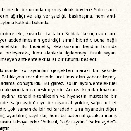
 bahsine de bir ucundan girmiş olduk böylece. Solcu-sağcı
in ağırlığı ve alış verişsizliği, başlıbaşına, hem anti-
kaybına katkıda bulundu.
ürdürerek-, kusurları tartalım. Soldaki kusur, uzun süre
et addedilmesinin getirdiği zımnî kibirdir. Buna bağlı
igâneliktir. Bu bigânelik, -Marksizmin kendini formda
 birleşerek-, kimi alanlarla ilgilenmeyi fuzuli sayan,
ümseyen anti-entelektüalist bir tutumu besledi.
dümünde, sol aydınları gerçekten marazî bir şekilde
 Batılılaşma tecrübesinde üretilmiş olan yabancılaşmış,
p adama dönüştürdü. Bu garez, solun aydın/entelektüel
 reaksiyondan da besleniyordu. Acınası-komik olmaktan
u aydın,” tehdidin-tehlikenin ve hıyanetin müstesna bir
inde “sağcı aydın” diye bir nişangâh yoktur, sağın nefret
dir. Çok zaman da birinci sıradadır; zira hıyanetin diğer
mış, ayartılmış sayılırlar, hem bu paternal-çocuksu inanış
ını takviye eder. Velhasıl, “sağcı aydın,” “solcu aydın”a
ştir.