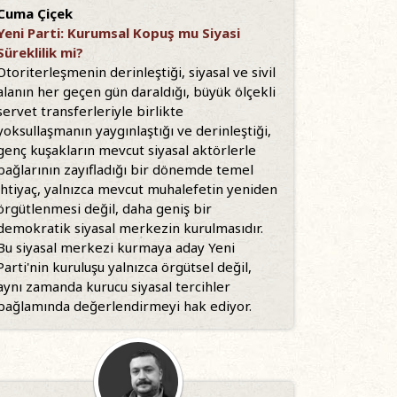
Cuma Çiçek
Yeni Parti: Kurumsal Kopuş mu Siyasi
Süreklilik mi?
Otoriterleşmenin derinleştiği, siyasal ve sivil
alanın her geçen gün daraldığı, büyük ölçekli
servet transferleriyle birlikte
yoksullaşmanın yaygınlaştığı ve derinleştiği,
genç kuşakların mevcut siyasal aktörlerle
bağlarının zayıfladığı bir dönemde temel
ihtiyaç, yalnızca mevcut muhalefetin yeniden
örgütlenmesi değil, daha geniş bir
demokratik siyasal merkezin kurulmasıdır.
Bu siyasal merkezi kurmaya aday Yeni
Parti'nin kuruluşu yalnızca örgütsel değil,
aynı zamanda kurucu siyasal tercihler
bağlamında değerlendirmeyi hak ediyor.