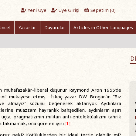
Yeni Üye
Üye Girişi
Sepetim (
0
)
üncel
Yazarlar
Duyurular
Articles in Other Languages
Di
ören muhafazakâr-liberal düşünür Raymond Aron 1955’de
erini’ mukayese etmiş. İskoç yazar D.W. Brogan’ın “Biz
ddiye almayız” sözünü beğenerek aktarıyor. Aydınlara
atlerine muazzam hayranlık bahşedilen, aydınların aşırı
 uçta, pragmatizmin militan anti-entelektüalizmi tahrik
la takmamak, ona göre en iyisi.
[1]
yoruz peki? Kötülüklerden bir ideal tertip olabilir mi?