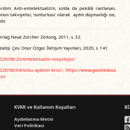
rdim: Anti-entelektüalizm, solda da pekâlâ rastlanan,
nun takviyelisi, ‘sunturlusu’ olarak aydın düşmanlığı ise,
dır.
rlag Neue Zürcher Zeitung, 2011, s. 32.
selişi
. Çev. Onur Özgür. İletişim Yayınları, 2020, s. 141.
020/08/20/entelektuelin-sosyolojisi/
020/06/04/solcu-aydinin-krizi/
;
https://www.gazeteduva
zi/
KVKK ve Kullanım Koşulları
Bİ
Aydınlatma Metni
Veri Politikası