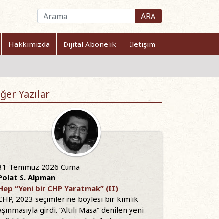
ARA
Hakkımızda
Dijital Abonelik
İletişim
ğer Yazılar
31 Temmuz 2026 Cuma
Polat S. Alpman
Hep “Yeni bir CHP Yaratmak” (II)
CHP, 2023 seçimlerine böylesi bir kimlik
aşınmasıyla girdi. “Altılı Masa” denilen yeni