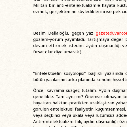
Militan bir anti-entelektüalizmle hayata küst
ezmek, gerçekten ne söylediklerini ise pek c
Besim Dellaloğlu, geçen yaz
gazeteduvar.c
gözlem-yorum yayımladı. Tartışmaya değer bi
devam ettirmek istedim: aydın düşmanlığı ve
fırsat olur diye umarak.)
“Entelektüelin sosyolojisi” başlıklı yazısınd
bütün yazılarının arka planında kendini hissetti
Önce, kavrama süzgeç tutalım. Aydın düşmanlığ
genellikle. Tam aynı mı? Önemsiz olmayan bi
hayattan-halktan-pratikten uzaklaştıran yabancıl
görülen entelektüel faaliyetin küçümsenmesi, a
veya seçkinci veya ukala veya lüzumsuz adde
Anti-entelektüalizm fiili, aydın düşmanlığı özne