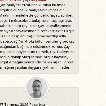
Çay ‘faaliyeti’ etrafında kurulan bu imge,
örgütün gündelik faaliyetinin imgesidir.
Malûm, memlekette gündelik hayat, sohbet,
beşerî münasebet, buluşmalar, toplaşmalar,
kabuller, hep çaylı olur. Çay, sosyalleşmenin
ve siyasî sosyalleşmenin refakatçisidir. Özgür
Özel’in gasp edilmiş CHP’ye verdiği adla
“baba ocağı”nı, -tıpkı bütün partiler gibi-, çay
ocağından bağımsız düşünmek zordur. Çay
imgesinin böyle altını çizmek, çay ‘faaliyetini’
dönüp dönüp vurgulamak, örgüt hayatını,
örgüt emeğini onurlandırmanın nişanı, örgüt
emeğine yapılan duygusal yatırımın ifadesi.
27 Temmuz 2026 Pazartesi