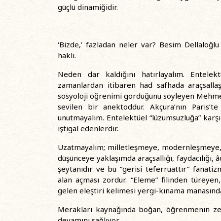
güçlü dinamiğidir.
‘Bizde,’ fazladan neler var? Besim Dellaloğlu
haklı.
Neden dar kaldığını hatırlayalım. Entelektü
zamanlardan itibaren had safhada araçsallaş
sosyoloji öğrenimi gördüğünü söyleyen Mehmet İ
sevilen bir anektoddur. Akçura’nın Paris’te
unutmayalım. Entelektüel “lüzumsuzluğa” karşı 
iştigal edenlerdir.
Uzatmayalım; milletleşmeye, modernleşmeye, te
düşünceye yaklaşımda araçsallığı, faydacılığı, âc
şeytanıdır ve bu “gerisi teferruattır” fanatiz
alan açması zordur. “Eleme” filinden türeye
gelen eleştiri kelimesi yergi-kınama manasında k
Merakları kaynağında boğan, öğrenmenin zevk
devamını sağlıyor.