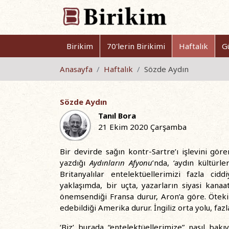
Birikim
70'lerin Birikimi
Haftalık
G
Anasayfa
Haftalık
Sözde Aydın
Sözde Aydın
Tanıl Bora
21 Ekim 2020 Çarşamba
Bir devirde sağın kontr-Sartre’ı işlevini g
yazdığı
Aydınların Afyonu
’nda, ‘aydın kültürl
Britanyalılar entelektüellerimizi fazla ci
yaklaşımda, bir uçta, yazarların siyasi kana
önemsendiği Fransa durur, Aron’a göre. Öteki
edebildiği Amerika durur. İngiliz orta yolu, faz
‘Biz’ burada “entelektüellerimize” nasıl bakı