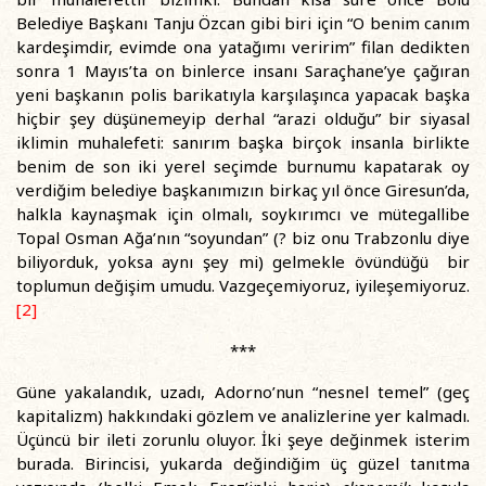
Belediye Başkanı Tanju Özcan gibi biri için “O benim canım
kardeşimdir, evimde ona yatağımı veririm” filan dedikten
sonra 1 Mayıs’ta on binlerce insanı Saraçhane’ye çağıran
yeni başkanın polis barikatıyla karşılaşınca yapacak başka
hiçbir şey düşünemeyip derhal “arazi olduğu” bir siyasal
iklimin muhalefeti: sanırım başka birçok insanla birlikte
benim de son iki yerel seçimde burnumu kapatarak oy
verdiğim belediye başkanımızın birkaç yıl önce Giresun’da,
halkla kaynaşmak için olmalı, soykırımcı ve mütegallibe
Topal Osman Ağa’nın “soyundan” (? biz onu Trabzonlu diye
biliyorduk, yoksa aynı şey mi) gelmekle övündüğü bir
toplumun değişim umudu. Vazgeçemiyoruz, iyileşemiyoruz.
[2]
***
Güne yakalandık, uzadı, Adorno’nun “nesnel temel” (geç
kapitalizm) hakkındaki gözlem ve analizlerine yer kalmadı.
Üçüncü bir ileti zorunlu oluyor. İki şeye değinmek isterim
burada. Birincisi, yukarda değindiğim üç güzel tanıtma