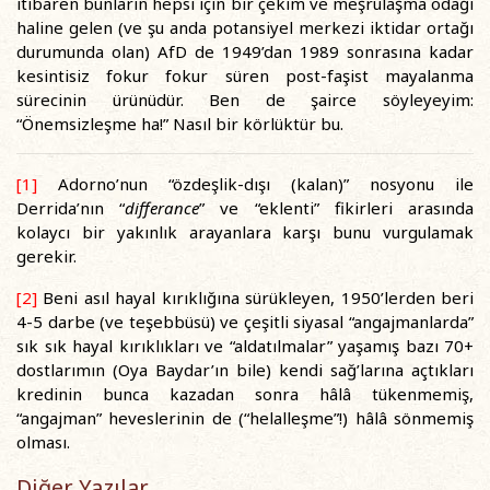
itibaren bunların hepsi için bir çekim ve meşrulaşma odağı
haline gelen (ve şu anda potansiyel merkezi iktidar ortağı
durumunda olan) AfD de 1949’dan 1989 sonrasına kadar
kesintisiz fokur fokur süren post-faşist mayalanma
sürecinin ürünüdür. Ben de şairce söyleyeyim:
“Önemsizleşme ha!” Nasıl bir körlüktür bu.
[1]
Adorno’nun “özdeşlik-dışı (kalan)” nosyonu ile
Derrida’nın “
differance
” ve “eklenti” fikirleri arasında
kolaycı bir yakınlık arayanlara karşı bunu vurgulamak
gerekir.
[2]
Beni asıl hayal kırıklığına sürükleyen, 1950’lerden beri
4-5 darbe (ve teşebbüsü) ve çeşitli siyasal “angajmanlarda”
sık sık hayal kırıklıkları ve “aldatılmalar” yaşamış bazı 70+
dostlarımın (Oya Baydar’ın bile) kendi sağ’larına açtıkları
kredinin bunca kazadan sonra hâlâ tükenmemiş,
“angajman” heveslerinin de (“helalleşme”!) hâlâ sönmemiş
olması.
Diğer Yazılar