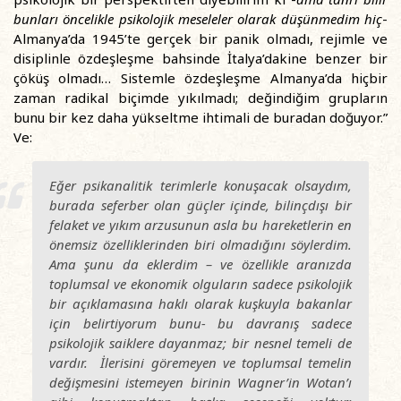
bunları öncelikle psikolojik meseleler olarak düşünmedim hiç
-
Almanya’da 1945’te gerçek bir panik olmadı, rejimle ve
disiplinle özdeşleşme bahsinde İtalya’dakine benzer bir
çöküş olmadı… Sistemle özdeşleşme Almanya’da hiçbir
zaman radikal biçimde yıkılmadı; değindiğim grupların
bunu bir kez daha yükseltme ihtimali de buradan doğuyor.”
Ve:
Eğer psikanalitik terimlerle konuşacak olsaydım,
burada seferber olan güçler içinde, bilinçdışı bir
felaket ve yıkım arzusunun asla bu hareketlerin en
önemsiz özelliklerinden biri olmadığını söylerdim.
Ama şunu da eklerdim – ve özellikle aranızda
toplumsal ve ekonomik olguların sadece psikolojik
bir açıklamasına haklı olarak kuşkuyla bakanlar
için belirtiyorum bunu- bu davranış sadece
psikolojik saiklere dayanmaz; bir
nesnel
temeli de
vardır. İlerisini göremeyen ve toplumsal temelin
değişmesini istemeyen birinin Wagner’in Wotan’ı