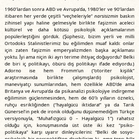
1960’lardan sonra ABD ve Avrupa’da, 1980’ler ve 90’lardan
itibaren her yerde çeşitli “veçheleriyle”
narsisizmin
baskın
zihinsel yapı haline gelmesiyle birlikte faşizmin aceleci
kültürel ve daha kötüsü psikolojik açıklamalarının
popülerleştiğini gördük. (Şüphesiz, bizim yerli ve milli
Ortodoks Stalinistlerimiz bu eğilimden muaf kaldı: onlar
için zaten faşizmin emperyalizmden başka açıklaması
yoktu. İyi ama niçin iki ayrı terime ihtiyaç doğuyordu? Belki
de biri iç politikayı, öbürü dış politikayı ifade ediyordu.)
Adorno ise hem Fromm’un (“otoriter kişilik”
araştırmasında birlikte çalışmışlardı) psikolojist,
maneviyatçı sunumlarından, hem özellikle ABD’de ama
Britanya ve Avrupa’da da psikanalizi psikolojiye indirgeme
eğiliminin güçlenmesinden, hem de 60’lı yılların öznelci,
ruhçu esrikliğinden (“hayalgücü iktidara!” ya da Tarık
Günersel’in pek de ironik olduğunu düşünemediğim Türkçe
versiyonuyla, “Muhafızgücü 0 – Hayalgücü 1”) rahatsız
olduğu için, konuşmasında üst üste iki kez “psiko-
politikaya” karşı uyarır dinleyicilerini: “Belki de sosyo-
psikolojik bir perspektiften diyebilirim ki -
ama tanrı bilir