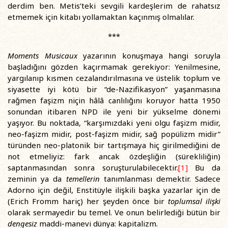
derdim ben. Metis’teki sevgili kardeşlerim de rahatsız
etmemek için kitabı yollamaktan kaçınmış olmalılar.
***
Moments
Musicaux
yazarının konuşmaya hangi soruyla
başladığını gözden kaçırmamak gerekiyor: Yenilmesine,
yargılanıp kısmen cezalandırılmasına ve üstelik toplum ve
siyasette iyi kötü bir “de-Nazifikasyon” yaşanmasına
rağmen faşizm niçin hâlâ canlılığını koruyor hatta 1950
sonundan itibaren NPD ile yeni bir yükselme dönemi
yaşıyor. Bu noktada, “karşımızdaki yeni olgu faşizm midir,
neo-faşizm midir, post-faşizm midir, sağ popülizm midir”
türünden neo-platonik bir tartışmaya hiç girilmediğini de
not etmeliyiz: fark ancak özdeşliğin (sürekliliğin)
saptanmasından sonra soruşturulabilecektir.
[1]
Bu da
zeminin ya da
temellerin
tanımlanması demektir. Sadece
Adorno için değil, Enstitüyle ilişkili başka yazarlar için de
(Erich Fromm hariç) her şeyden önce bir
toplumsal ilişki
olarak sermayedir bu temel. Ve onun belirlediği bütün bir
dengesiz
maddi-manevi dünya: kapitalizm.