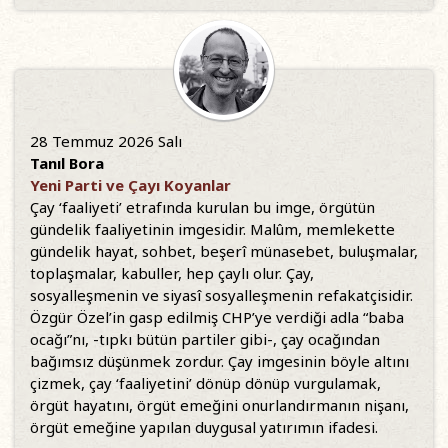
28 Temmuz 2026 Salı
Tanıl Bora
Yeni Parti ve Çayı Koyanlar
Çay ‘faaliyeti’ etrafında kurulan bu imge, örgütün
gündelik faaliyetinin imgesidir. Malûm, memlekette
gündelik hayat, sohbet, beşerî münasebet, buluşmalar,
toplaşmalar, kabuller, hep çaylı olur. Çay,
sosyalleşmenin ve siyasî sosyalleşmenin refakatçisidir.
Özgür Özel’in gasp edilmiş CHP’ye verdiği adla “baba
ocağı”nı, -tıpkı bütün partiler gibi-, çay ocağından
bağımsız düşünmek zordur. Çay imgesinin böyle altını
çizmek, çay ‘faaliyetini’ dönüp dönüp vurgulamak,
örgüt hayatını, örgüt emeğini onurlandırmanın nişanı,
örgüt emeğine yapılan duygusal yatırımın ifadesi.