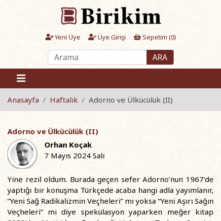
Yeni Üye
Üye Girişi
Sepetim (
0
)
ARA
Anasayfa
Haftalık
Adorno ve Ülkücülük (II)
Adorno ve Ülkücülük (II)
Orhan Koçak
7 Mayıs 2024 Salı
Yine rezil oldum. Burada geçen sefer Adorno’nun 1967’de
yaptığı bir konuşma Türkçede acaba hangi adla yayımlanır,
“Yeni Sağ Radikalizmin Veçheleri” mi yoksa “Yeni Aşırı Sağın
Veçheleri” mi diye spekülasyon yaparken meğer kitap