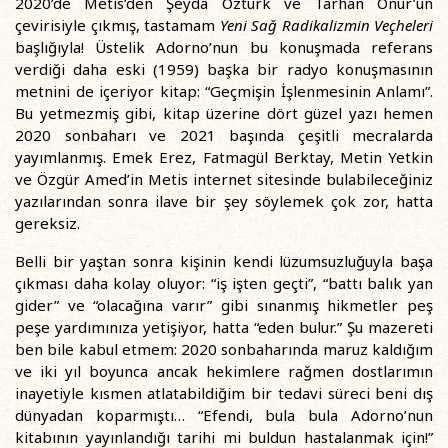
2020’de Metis’den Şeyda Öztürk ve Tarhan Onur’un
çevirisiyle çıkmış, tastamam
Yeni Sağ Radikalizmin Veçheleri
başlığıyla! Üstelik Adorno’nun bu konuşmada referans
verdiği daha eski (1959) başka bir radyo konuşmasının
metnini de içeriyor kitap: “Geçmişin İşlenmesinin Anlamı”.
Bu yetmezmiş gibi, kitap üzerine dört güzel yazı hemen
2020 sonbaharı ve 2021 başında çeşitli mecralarda
yayımlanmış. Emek Erez, Fatmagül Berktay, Metin Yetkin
ve Özgür Amed’in Metis internet sitesinde bulabileceğiniz
yazılarından sonra ilave bir şey söylemek çok zor, hatta
gereksiz.
Belli bir yaştan sonra kişinin kendi lüzumsuzluğuyla başa
çıkması daha kolay oluyor: “iş işten geçti”, “battı balık yan
gider” ve “olacağına varır” gibi sınanmış hikmetler peş
peşe yardımınıza yetişiyor, hatta “eden bulur.” Şu mazereti
ben bile kabul etmem: 2020 sonbaharında maruz kaldığım
ve iki yıl boyunca ancak hekimlere rağmen dostlarımın
inayetiyle kısmen atlatabildiğim bir tedavi süreci beni dış
dünyadan koparmıştı… “Efendi, bula bula Adorno’nun
kitabının yayınlandığı tarihi mi buldun hastalanmak için!”