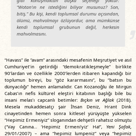
gibi konuşmaktan başka seçeneği yoktur:
“Wotan’ın ne istediğini biliyor musunuz? Son,
bitiş.” Bu kişi, kendi toplumsal durumu açısından,
ölümü, mahvolmayı özlüyordur, ama mümkünse
kendi toplumsal grubunun değil, herkesin
mahvolmasını.
“Havass” ile “avam” arasındaki mesafenin Meşrutiyet ve asıl
Cumhuriyet’in getirdiği “demokratikleşmeyle” birlikte
90’lardan ve özellikle 2000’lerden itibaren kapandığı bir
toplumun bireyi, bu “göz kararmasını”, bu “batsın bu
dünyacılığı” hemen anlamalıdır. Can Kozanoğlu ile Mirgün
Cabas’ın nefis kültürel eleştiri kitabının başlığı bile bu
insani melas’ı capcanlı betimler:
Bıçkın ve Ağlak
(2018).
Mesela mukaddesatçı şair İhsan Deniz, Hrant Dink
cinayetinden hemen sonra kitlesel yürüyüşte yükselen
“Hepimiz Ermeniyiz” sloganından dehşetli rahatsız olmuştu
(“Vay Canına… ‘Hepimiz Ermeni’yiz’ Ha!”,
Yeni Şafak
,
29/01/2007) – ama “hepimiz lumpeniz” veya “hepimiz