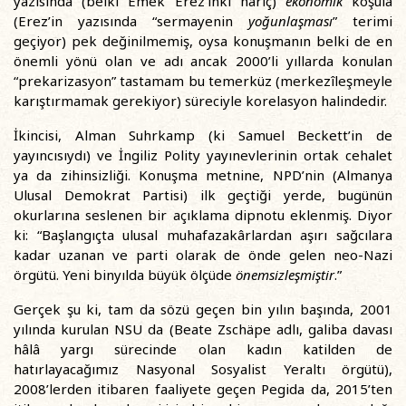
yazısında (belki Emek Erez’inki hariç)
ekonomik
koşula
(Erez’in yazısında “sermayenin
yoğunlaşması
” terimi
geçiyor) pek değinilmemiş, oysa konuşmanın belki de en
önemli yönü olan ve adı ancak 2000’li yıllarda konulan
“prekarizasyon” tastamam bu temerküz (merkezîleşmeyle
karıştırmamak gerekiyor) süreciyle korelasyon halindedir.
İkincisi, Alman Suhrkamp (ki Samuel Beckett’in de
yayıncısıydı) ve İngiliz Polity yayınevlerinin ortak cehalet
ya da zihinsizliği. Konuşma metnine, NPD’nin (Almanya
Ulusal Demokrat Partisi) ilk geçtiği yerde, bugünün
okurlarına seslenen bir açıklama dipnotu eklenmiş. Diyor
ki: “Başlangıçta ulusal muhafazakârlardan aşırı sağcılara
kadar uzanan ve parti olarak de önde gelen neo-Nazi
örgütü. Yeni binyılda büyük ölçüde
önemsizleşmiştir
.”
Gerçek şu ki, tam da sözü geçen bin yılın başında, 2001
yılında kurulan NSU da (Beate Zschäpe adlı, galiba davası
hâlâ yargı sürecinde olan kadın katilden de
hatırlayacağımız Nasyonal Sosyalist Yeraltı örgütü),
2008’lerden itibaren faaliyete geçen Pegida da, 2015’ten