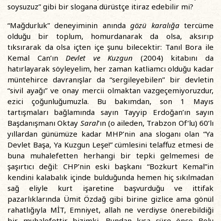
soysuzuz” gibi bir slogana dürüstçe itiraz edebilir mi?
“Mağdurluk” deneyiminin anında
gözü karalığa
tercüme
olduğu bir toplum, homurdanarak da olsa, aksırıp
tıksırarak da olsa içten içe şunu bilecektir: Tanıl Bora ile
Kemal Can’ın
Devlet ve Kuzgun
(2004) kitabını da
hatırlayarak söyleyelim, her zaman katliamcı olduğu kadar
müntehirce davranışlar da “sergileyebilen” bir devletin
“sivil ayağı” ve onay mercii olmaktan vazgeçemiyoruzdur,
ezici çoğunluğumuzla. Bu bakımdan, son 1 Mayıs
tartışmaları bağlamında sayın Tayyip Erdoğan’ın sayın
Başdanışmanı Oktay
Saral
’ın (o aileden, Trabzon Of’lu) 60’lı
yıllardan günümüze kadar MHP’nin ana sloganı olan “Ya
Devlet Başa, Ya Kuzgun Leşe!” cümlesini telaffuz etmesi de
buna muhalefetten herhangi bir tepki gelmemesi de
şaşırtıcı değil: CHP’nin eski başkanı “Bozkurt Kemal”in
kendini kalabalık içinde bulduğunda hemen hiç sıkılmadan
sağ eliyle kurt işaretine başvurduğu ve ittifak
pazarlıklarında Ümit Özdağ gibi birine gizlice ama gönül
rahatlığıyla MİT, Emniyet, allah ne verdiyse önerebildiği
bir muhalefettir bizimki. Bundan kısa süre önce Bolu