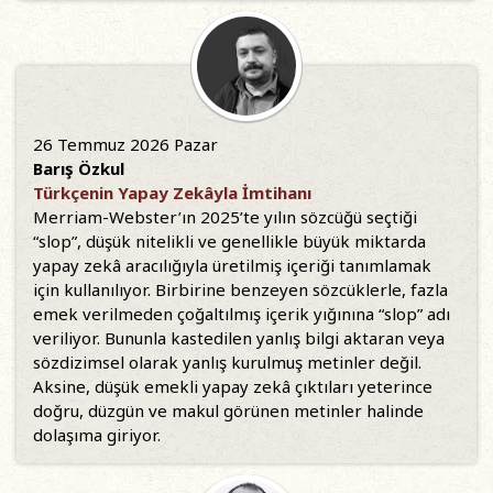
26 Temmuz 2026 Pazar
Barış Özkul
Türkçenin Yapay Zekâyla İmtihanı
Merriam-Webster’ın 2025’te yılın sözcüğü seçtiği
“slop”, düşük nitelikli ve genellikle büyük miktarda
yapay zekâ aracılığıyla üretilmiş içeriği tanımlamak
için kullanılıyor. Birbirine benzeyen sözcüklerle, fazla
emek verilmeden çoğaltılmış içerik yığınına “slop” adı
veriliyor. Bununla kastedilen yanlış bilgi aktaran veya
sözdizimsel olarak yanlış kurulmuş metinler değil.
Aksine, düşük emekli yapay zekâ çıktıları yeterince
doğru, düzgün ve makul görünen metinler halinde
dolaşıma giriyor.